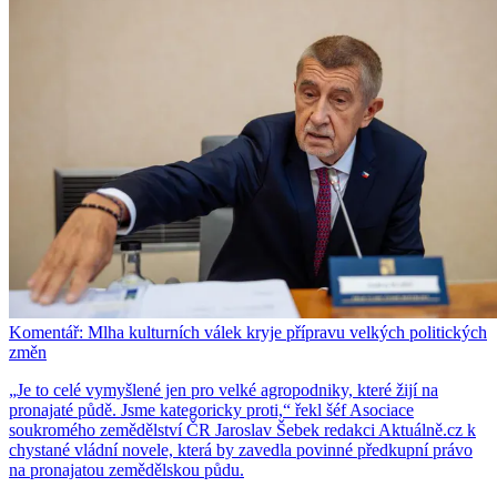
Komentář: Mlha kulturních válek kryje přípravu velkých politických
změn
„Je to celé vymyšlené jen pro velké agropodniky, které žijí na
pronajaté půdě. Jsme kategoricky proti,“ řekl šéf Asociace
soukromého zemědělství ČR Jaroslav Šebek redakci Aktuálně.cz k
chystané vládní novele, která by zavedla povinné předkupní právo
na pronajatou zemědělskou půdu.