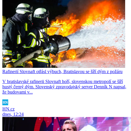
Rafinerií Slovnaft otřásl výbuch, Bratislavou se šíří dým z požáru
V bratislavské rafinerii Slovnaft hoří, slovenskou metropolí se šíří
hustý černý dým. Slovenský zpravodajský server Denník N napsal,
že budovami v...
HN.cz
dnes, 12:24