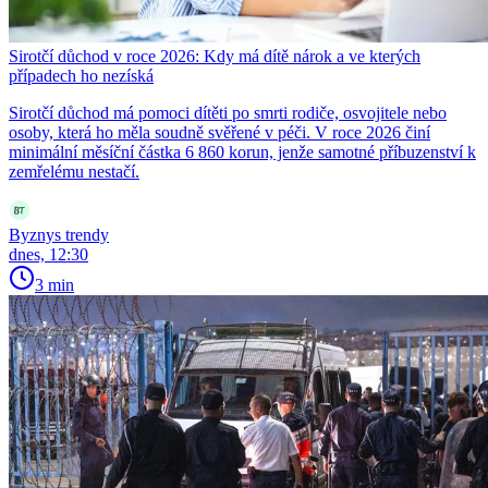
Sirotčí důchod v roce 2026: Kdy má dítě nárok a ve kterých
případech ho nezíská
Sirotčí důchod má pomoci dítěti po smrti rodiče, osvojitele nebo
osoby, která ho měla soudně svěřené v péči. V roce 2026 činí
minimální měsíční částka 6 860 korun, jenže samotné příbuzenství k
zemřelému nestačí.
Byznys trendy
dnes, 12:30
3 min