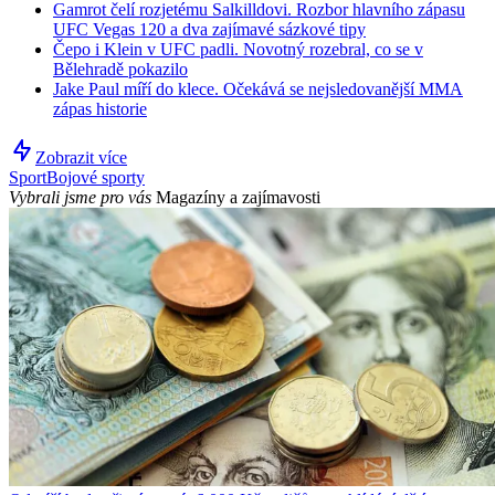
Gamrot čelí rozjetému Salkilldovi. Rozbor hlavního zápasu
UFC Vegas 120 a dva zajímavé sázkové tipy
Čepo i Klein v UFC padli. Novotný rozebral, co se v
Bělehradě pokazilo
Jake Paul míří do klece. Očekává se nejsledovanější MMA
zápas historie
Zobrazit více
Sport
Bojové sporty
Vybrali jsme pro vás
Magazíny a zajímavosti