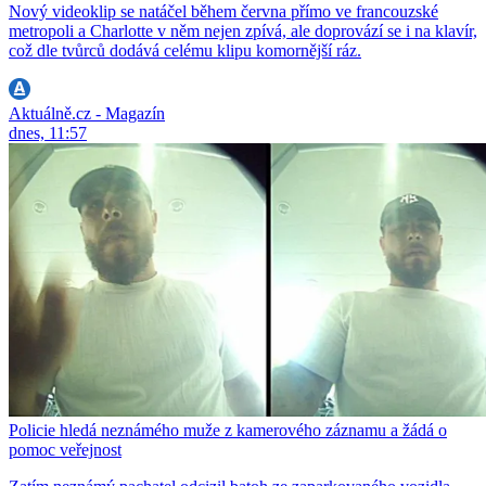
Nový videoklip se natáčel během června přímo ve francouzské
metropoli a Charlotte v něm nejen zpívá, ale doprovází se i na klavír,
což dle tvůrců dodává celému klipu komornější ráz.
Aktuálně.cz - Magazín
dnes, 11:57
Policie hledá neznámého muže z kamerového záznamu a žádá o
pomoc veřejnost