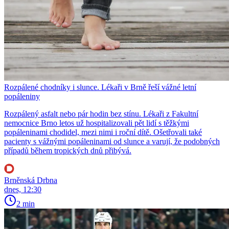
Rozpálené chodníky i slunce. Lékaři v Brně řeší vážné letní
popáleniny
Rozpálený asfalt nebo pár hodin bez stínu. Lékaři z Fakultní
nemocnice Brno letos už hospitalizovali pět lidí s těžkými
popáleninami chodidel, mezi nimi i roční dítě. Ošetřovali také
pacienty s vážnými popáleninami od slunce a varují, že podobných
případů během tropických dnů přibývá.
Brněnská Drbna
dnes, 12:30
2 min