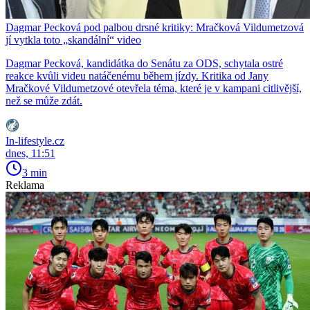
Dagmar Pecková pod palbou drsné kritiky: Mračková Vildumetzová
jí vytkla toto „skandální“ video
Dagmar Pecková, kandidátka do Senátu za ODS, schytala ostré
reakce kvůli videu natáčenému během jízdy. Kritika od Jany
Mračkové Vildumetzové otevřela téma, které je v kampani citlivější,
než se může zdát.
In-lifestyle.cz
dnes, 11:51
3 min
Reklama