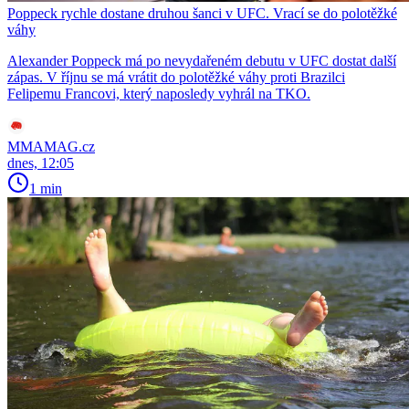
Poppeck rychle dostane druhou šanci v UFC. Vrací se do polotěžké
váhy
Alexander Poppeck má po nevydařeném debutu v UFC dostat další
zápas. V říjnu se má vrátit do polotěžké váhy proti Brazilci
Felipemu Francovi, který naposledy vyhrál na TKO.
MMAMAG.cz
dnes, 12:05
1 min