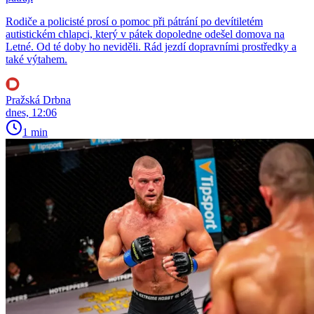
Rodiče a policisté prosí o pomoc při pátrání po devítiletém
autistickém chlapci, který v pátek dopoledne odešel domova na
Letné. Od té doby ho neviděli. Rád jezdí dopravními prostředky a
také výtahem.
Pražská Drbna
dnes, 12:06
1 min