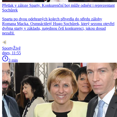
Přetlak v záloze Sparty. Konkurenční boj může odnést i reprezentant
Sochůrek
Sparta po dvou odehraných kolech přivedla do středu zálohy
Romana Macka. Osmnáctiletý Hugo Sochůrek, který sezonu otevřel
dvěma starty v základu, najednou čelí konkurenci, jakou dosud
nezažil.
SportyŽivě
dnes, 11:55
3 min