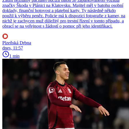
Zatím neznámý pachatel odcizil batoh ze zaparkovaného vozidla
značky Škoda v Plánici na Klatovsku. Majitel měl v batohu osobní
doklady, finanční hotovost a platební karty. Ty následně někdo
použil k výběru peněz. Policie má k dispozici fotografie z kamer, na
nichž je zachycen muž důležitý pro trestní řízení v tomto případu, a
obrací se na veřejnost s žádostí o pomoc při jeho identifikaci.
Plzeňská Drbna
dnes, 11:57
1 min