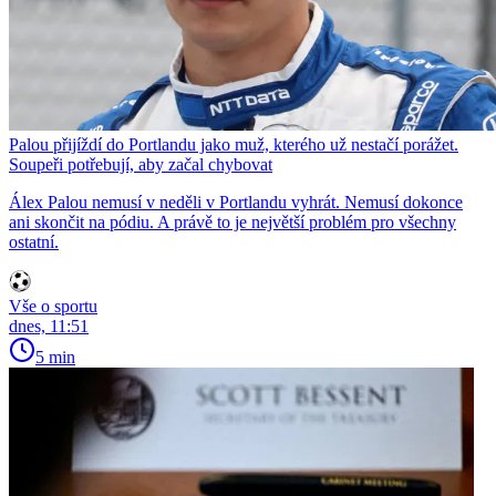
Palou přijíždí do Portlandu jako muž, kterého už nestačí porážet.
Soupeři potřebují, aby začal chybovat
Álex Palou nemusí v neděli v Portlandu vyhrát. Nemusí dokonce
ani skončit na pódiu. A právě to je největší problém pro všechny
ostatní.
Vše o sportu
dnes, 11:51
5 min