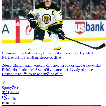
Chára srazil na kole běžce, ten skončil v nemocnici. Bývalý hráč
NHL se brání: Neměl na stezce co dělat
Zdeno Chára narazil koncem července na cyklostezce u slovenské
Beluše do chodce. Muž skončil v nemocnici, bývalý obránce
Bostonu tvrdí, že na trase neměl co dělat.
SportyŽivě
dnes, 12:28
3 min
Reklama