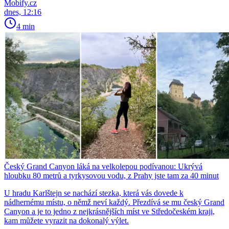
Mobify.cz
dnes, 12:16
4 min
Český Grand Canyon láká na velkolepou podívanou: Ukrývá
hloubku 80 metrů a tyrkysovou vodu, z Prahy jste tam za 40 minut
U hradu Karlštejn se nachází stezka, která vás dovede k
nádhernému místu, o němž neví každý. Přezdívá se mu český Grand
Canyon a je to jedno z nejkrásnějších míst ve Středočeském kraji,
kam můžete vyrazit na dokonalý výlet.