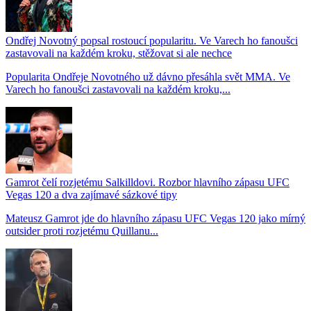
Ondřej Novotný popsal rostoucí popularitu. Ve Varech ho fanoušci
zastavovali na každém kroku, stěžovat si ale nechce
Popularita Ondřeje Novotného už dávno přesáhla svět MMA. Ve
Varech ho fanoušci zastavovali na každém kroku,...
Gamrot čelí rozjetému Salkilldovi. Rozbor hlavního zápasu UFC
Vegas 120 a dva zajímavé sázkové tipy
Mateusz Gamrot jde do hlavního zápasu UFC Vegas 120 jako mírný
outsider proti rozjetému Quillanu...