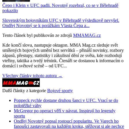
Čepo i Klein v UFC padli. Novotný rozebral, co se v Bělehradě
pokazilo
Slovenským bojovníkům UFC v Bělehradě výsledkově nevyšel.
Ondřej Novotný se k porážkám Vlasta Čepa a...
Tento článek byl publikován ze zdrojů
MMAMAG.cz
Kde končí slova, nastupuje oktagon. MMA Mag.cz sleduje svět
smíšených bojových umění bez servítků – přináší novinky, rozbory
zápasů, přestupy, statistiky i zákulisní dění ze světa, kde rozhodují
vteřiny, taktika a tvrdý trénink. Čtenáři se dostanou k informacím o
domácí i světové scéně – od UFC...
Všechny články tohoto autora →
Další články z kategorie
Bojové sporty
Poppeck rychle dostane druhou šanci v UFC. Vrací se do
polotěžké váhy
McGregor po operaci věří v návrat. Inspirují ho legendy
sportu
Ondřej Novotný popsal rostoucí popularitu. Ve Varech ho
fanoušci zastavovali na každém kroku, stěžovat si ale nechce