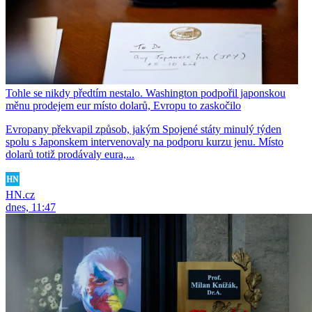
Tohle se nikdy předtím nestalo. Washington podpořil japonskou
měnu prodejem eur místo dolarů, Evropu to zaskočilo
Evropany překvapil způsob, jakým Spojené státy minulý týden
spolu s Japonskem intervenovaly na podporu kurzu jenu. Místo
dolarů totiž prodávaly eura,...
HN.cz
dnes, 11:47