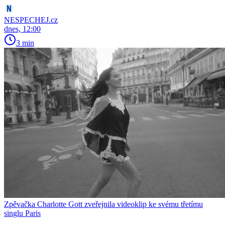
NESPECHEJ.cz
dnes, 12:00
3 min
Zpěvačka Charlotte Gott zveřejnila videoklip ke svému třetímu
singlu Paris