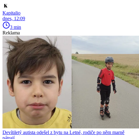
Kapitalio
dnes, 12:09
3 min
Reklama
Devítiletý autista odešel z bytu na Letné, rodiče po něm marně
pátrají