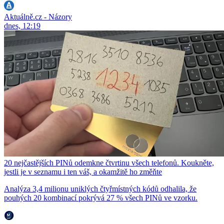
Aktuálně.cz - Názory
dnes, 12:19
20 nejčastějších PINů odemkne čtvrtinu všech telefonů. Koukněte,
jestli je v seznamu i ten váš, a okamžitě ho změňte
Analýza 3,4 milionu uniklých čtyřmístných kódů odhalila, že
pouhých 20 kombinací pokrývá 27 % všech PINů ve vzorku.