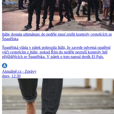
Itálie dostala ultimátum: do neděle musí zrušit kontroly cestujících ze
Španělska
Španělská vláda v pátek pohrozila Itálii, že zavede odvetná opatření
vůči cestujícím z Itálie, pokud Řím do neděle nezruší kontroly lidí
přijíždějících ze Španělska. V pátek o tom napsal deník El País.
Aktuálně.cz - Zprávy
dnes, 12:30