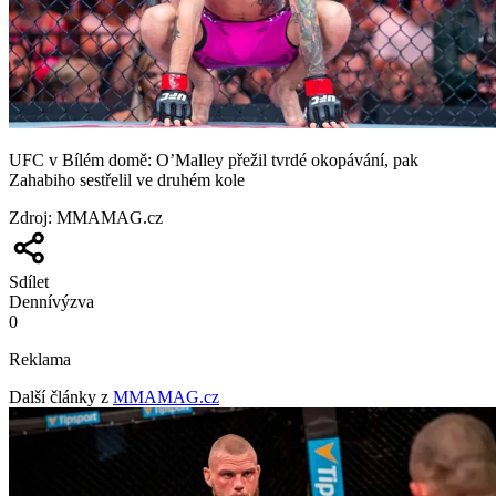
UFC v Bílém domě: O’Malley přežil tvrdé okopávání, pak
Zahabiho sestřelil ve druhém kole
Zdroj
:
MMAMAG.cz
Sdílet
Denní
výzva
0
Reklama
Další články z
MMAMAG.cz