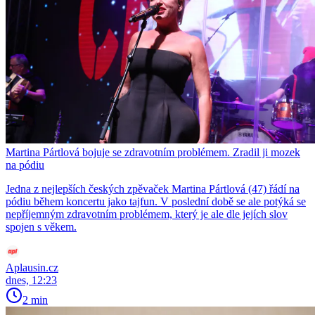
Martina Pártlová bojuje se zdravotním problémem. Zradil ji mozek
na pódiu
Jedna z nejlepších českých zpěvaček Martina Pártlová (47) řádí na
pódiu během koncertu jako tajfun. V poslední době se ale potýká se
nepříjemným zdravotním problémem, který je ale dle jejích slov
spojen s věkem.
Aplausin.cz
dnes, 12:23
2 min