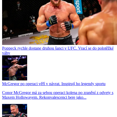
Poppeck rychle dostane druhou šanci v UFC. Vrací se do polotěžké
váhy
McGregor po operaci věří v návrat. Inspirují ho legendy sportu
Conor McGregor má za sebou operaci kolena po zranění z odvety s
Maxem Hollowayem. Rekonvalescenci bere jako...