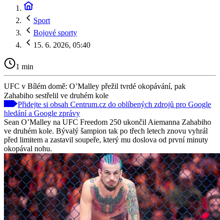
Sport
Bojové sporty
15. 6. 2026, 05:40
1 min
UFC v Bílém domě: O’Malley přežil tvrdé okopávání, pak
Zahabiho sestřelil ve druhém kole
Přidejte si obsah Centrum.cz do oblíbených zdrojů pro Google
hledání a Google zprávy
Sean O’Malley na UFC Freedom 250 ukončil Aiemanna Zahabiho
ve druhém kole. Bývalý šampion tak po třech letech znovu vyhrál
před limitem a zastavil soupeře, který mu doslova od první minuty
okopával nohu.