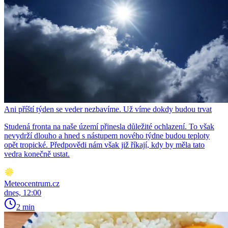
Ani příští týden se veder nezbavíme. Už víme dokdy budou trvat
Studená fronta na naše území přinesla důležité ochlazení. To však
nevydrží dlouho a hned s nástupem nového týdne budou teploty
opět tropické. Předpovědi nám však již říkají, kdy by měla tato
vedra konečně ustat.
Meteocentrum.cz
dnes, 12:00
2 min