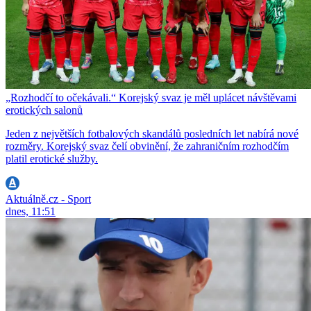
„Rozhodčí to očekávali.“ Korejský svaz je měl uplácet návštěvami
erotických salonů
Jeden z největších fotbalových skandálů posledních let nabírá nové
rozměry. Korejský svaz čelí obvinění, že zahraničním rozhodčím
platil erotické služby.
Aktuálně.cz - Sport
dnes, 11:51