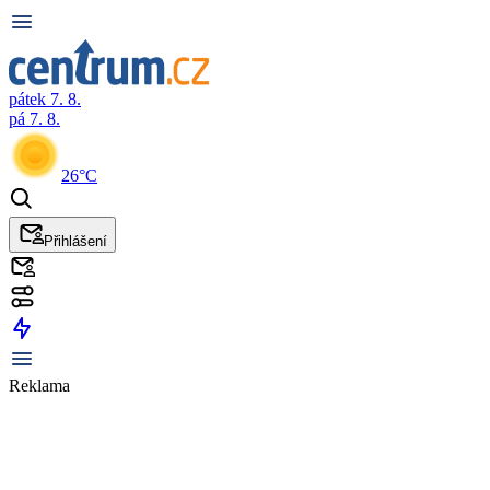
pátek 7. 8.
pá 7. 8.
26°C
Přihlášení
Reklama