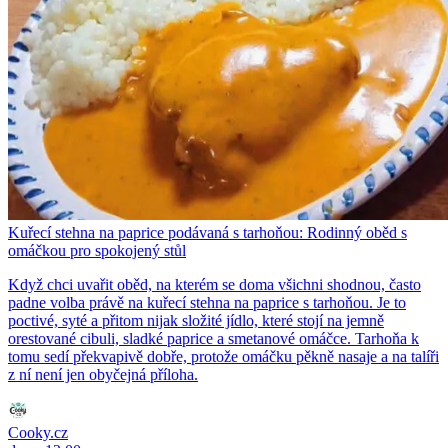
Kuřecí stehna na paprice podávaná s tarhoňou: Rodinný oběd s
omáčkou pro spokojený stůl
Když chci uvařit oběd, na kterém se doma všichni shodnou, často
padne volba právě na kuřecí stehna na paprice s tarhoňou. Je to
poctivé, syté a přitom nijak složité jídlo, které stojí na jemně
orestované cibuli, sladké paprice a smetanové omáčce. Tarhoňa k
tomu sedí překvapivě dobře, protože omáčku pěkně nasaje a na talíři
z ní není jen obyčejná příloha.
Cooky.cz