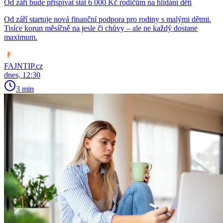
Od září bude přispívat stát 6 000 Kč rodičům na hlídání dětí
Od září startuje nová finanční podpora pro rodiny s malými dětmi.
Tisíce korun měsíčně na jesle či chůvy – ale ne každý dostane
maximum.
FAJNTIP.cz
dnes, 12:30
3 min