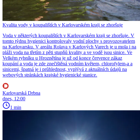
Kvalita vody v koupalištích v Karlovarském kraji se zhoršuje
Voda v některých koupalištích v Karlovarském kraji se zhoršuje. V
tomto týdnu hygienici kontrolovaly vodní plochy s provozovatelem
na Karlovarsku. V areálu Rolava v Karlových Varech je u mola i na
pláži voda na třetím z pěti stupňů kvality a ve vodě jsou sinice. Ve
Velkém rybníku u Hroznětína je už od konce července zákaz
koupání a voda je zde znečištěná vodním květem, chlorofylem-a a
sinicemi, špatná je i průhlednost, vyplývá z aktuálních údajů na
webových stránkách krajské hygienické stanice.
Karlovarská Drbna
dnes, 12:00
1 min