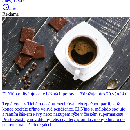
dnes, 12:00
4 min
Reklama
El Niño ovlivňuje ceny běžných potravin. Zdražuje přes 20 výrobků
Teplá voda v Tichém oceánu rozehrává nebezpečnou partii, jejíž
konec pocítíte přímo ve své peněžence. El Niño si málokdo spojuje
s ranním šálkem kávy nebo nákupem rýže v českém supermarketu.
Přesto existuje neviditelný řetězec, který promítá změny klimatu do
cenovek na našich regálech.