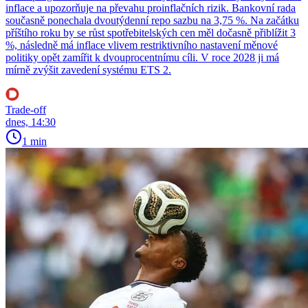
inflace a upozorňuje na převahu proinflačních rizik. Bankovní rada
současně ponechala dvoutýdenní repo sazbu na 3,75 %. Na začátku
příštího roku by se růst spotřebitelských cen měl dočasně přiblížit 3
%, následně má inflace vlivem restriktivního nastavení měnové
politiky opět zamířit k dvouprocentnímu cíli. V roce 2028 ji má
mírně zvýšit zavedení systému ETS 2.
Trade-off
dnes, 14:30
1 min