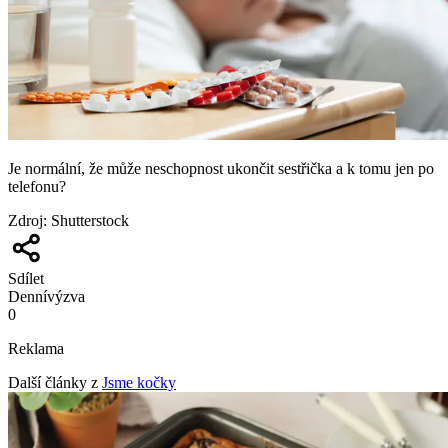
Je normální, že může neschopnost ukončit sestřička a k tomu jen po
telefonu?
Zdroj
:
Shutterstock
Sdílet
Denní
výzva
0
Reklama
Další články z
Jsme kočky