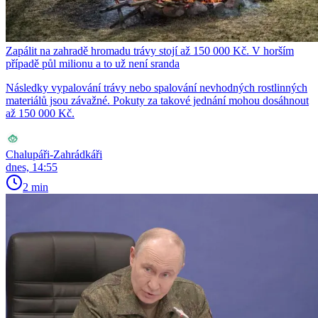
Zapálit na zahradě hromadu trávy stojí až 150 000 Kč. V horším
případě půl milionu a to už není sranda
Následky vypalování trávy nebo spalování nevhodných rostlinných
materiálů jsou závažné. Pokuty za takové jednání mohou dosáhnout
až 150 000 Kč.
Chalupáři-Zahrádkáři
dnes, 14:55
2 min