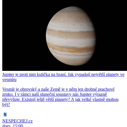
Jupiter je proti nim kulička na hraní. Jak vypadají největší planety ve
vesmíru
Vesmír je obrovský a naše Země je v něm jen drobné prachové
zrnko. I v rámci naší sluneční soustavy nás Jupiter výrazně
převyšuje. Existují ještě větší planety? A jak velké vlastně mohou
být?
NESPECHEJ.cz
dnes, 15:00