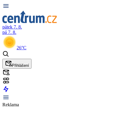
pátek 7. 8.
pá 7. 8.
26°C
Přihlášení
Reklama