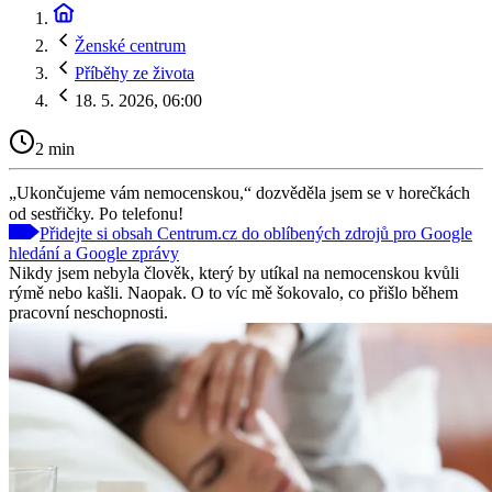
Ženské centrum
Příběhy ze života
18. 5. 2026, 06:00
2 min
„Ukončujeme vám nemocenskou,“ dozvěděla jsem se v horečkách
od sestřičky. Po telefonu!
Přidejte si obsah Centrum.cz do oblíbených zdrojů pro Google
hledání a Google zprávy
Nikdy jsem nebyla člověk, který by utíkal na nemocenskou kvůli
rýmě nebo kašli. Naopak. O to víc mě šokovalo, co přišlo během
pracovní neschopnosti.