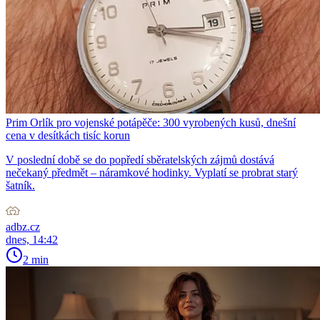
Prim Orlík pro vojenské potápěče: 300 vyrobených kusů, dnešní
cena v desítkách tisíc korun
V poslední době se do popředí sběratelských zájmů dostává
nečekaný předmět – náramkové hodinky. Vyplatí se probrat starý
šatník.
adbz.cz
dnes, 14:42
2 min