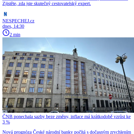
Zjistěte, zda jste skutečný cestovatelský expert.
NESPECHEJ.cz
dnes, 14:30
2 min
ČNB ponechala sazby beze změny, inflace má krátkodobě vzrůst ke
3 %
Nová prognóza České národní banky počítá s dočasným zrychlením