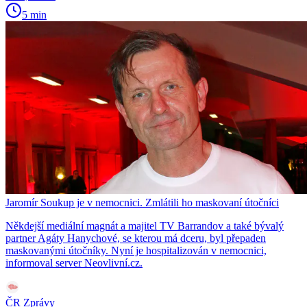
5 min
Jaromír Soukup je v nemocnici. Zmlátili ho maskovaní útočníci
Někdejší mediální magnát a majitel TV Barrandov a také bývalý
partner Agáty Hanychové, se kterou má dceru, byl přepaden
maskovanými útočníky. Nyní je hospitalizován v nemocnici,
informoval server Neovlivní.cz.
ČR Zprávy