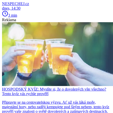
NESPECHEJ.cz
dnes, 14:30
3 min
Reklama
HOSPODSKÝ KVÍZ: Myslíte si, že o dovolených víte všechno?
Tento kvíz vás rychle prověří
Připravte se na cestovatelskou výzvu. Ať už vás láká moře,
majestátní hory, nebo raději kempujete pod širým nebem, tento kvíz
prověří vaše znalosti o světě dovolených a zajímavých destinacích.