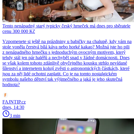
Tento nenápadný starý typicky český hrneček má dnes pro sběratele
cenu 300 000 Kč
Vzpomenete si ještě na prázdniny u babičky na chalupě, kdy vám na
stole voněla čerstvá bílá káva nebo horké kakao? Možná jste ho pili
z nenápadného hrnečku s jednoduchým ovocným motivem, který
tehdy stál jen pár haléřů a nechyběl snad v žádné domácnosti. Dnes
se však kolem tohoto zdánlivě obyčejného kousku strhlo nevídané
šílenství a internetem kolují zvěsti o astronomických částkách, které
jsou za něj lidé ochotni zaplatit. Co je na tomto nostalgickém
symbolu našeho dětství tak výjimečného a jaká je jeho skutečná
hodnota?
FAJNTIP.cz
dnes, 14:30
3 min