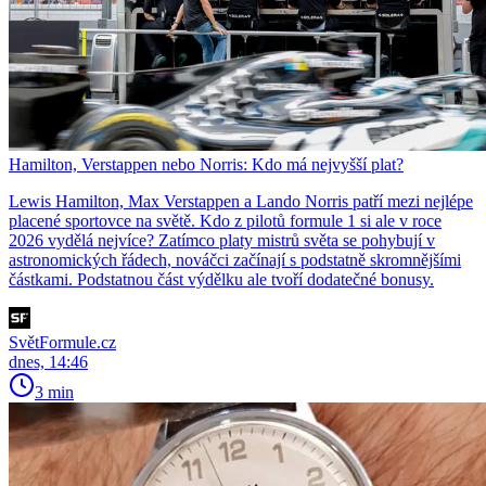
Hamilton, Verstappen nebo Norris: Kdo má nejvyšší plat?
Lewis Hamilton, Max Verstappen a Lando Norris patří mezi nejlépe
placené sportovce na světě. Kdo z pilotů formule 1 si ale v roce
2026 vydělá nejvíce? Zatímco platy mistrů světa se pohybují v
astronomických řádech, nováčci začínají s podstatně skromnějšími
částkami. Podstatnou část výdělku ale tvoří dodatečné bonusy.
SvětFormule.cz
dnes, 14:46
3 min