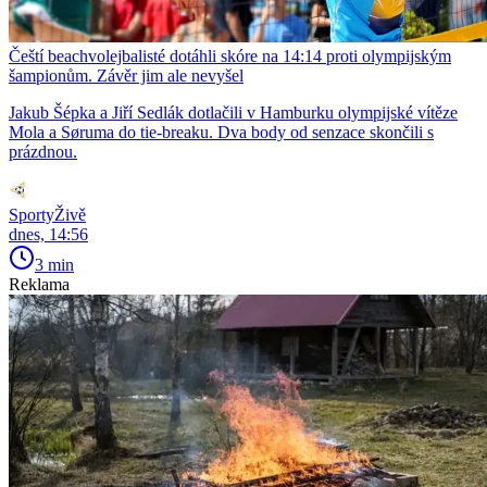
Čeští beachvolejbalisté dotáhli skóre na 14:14 proti olympijským
šampionům. Závěr jim ale nevyšel
Jakub Šépka a Jiří Sedlák dotlačili v Hamburku olympijské vítěze
Mola a Søruma do tie-breaku. Dva body od senzace skončili s
prázdnou.
SportyŽivě
dnes, 14:56
3 min
Reklama