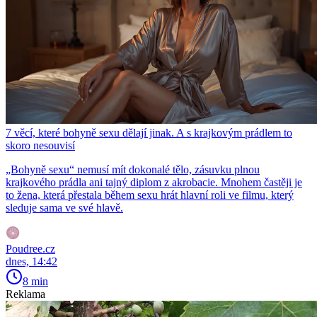
7 věcí, které bohyně sexu dělají jinak. A s krajkovým prádlem to
skoro nesouvisí
„Bohyně sexu“ nemusí mít dokonalé tělo, zásuvku plnou
krajkového prádla ani tajný diplom z akrobacie. Mnohem častěji je
to žena, která přestala během sexu hrát hlavní roli ve filmu, který
sleduje sama ve své hlavě.
Poudree.cz
dnes, 14:42
8 min
Reklama