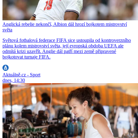
Anglická rebelie nekončí, Albion dál hrozí bojkotem mistrovství
světa
Světová fotbalová federace FIFA sice ustoupila od kontroverzního
plánu kolem mistrovství světa, její evropská obdoba UEFA ale
odmítá krizi uzavřít. Anglie dál patří mezi země připravené
bojkotovat turnaje FIFA.
Aktuálně.cz - Sport
dnes, 14:30