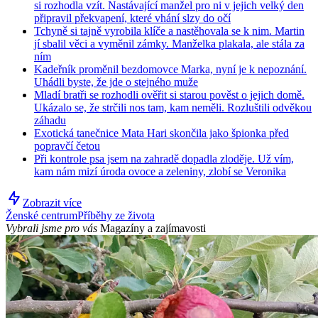
si rozhodla vzít. Nastávající manžel pro ni v jejich velký den
připravil překvapení, které vhání slzy do očí
Tchyně si tajně vyrobila klíče a nastěhovala se k nim. Martin
jí sbalil věci a vyměnil zámky. Manželka plakala, ale stála za
ním
Kadeřník proměnil bezdomovce Marka, nyní je k nepoznání.
Uhádli byste, že jde o stejného muže
Mladí bratři se rozhodli ověřit si starou pověst o jejich domě.
Ukázalo se, že strčili nos tam, kam neměli. Rozluštili odvěkou
záhadu
Exotická tanečnice Mata Hari skončila jako špionka před
popravčí četou
Při kontrole psa jsem na zahradě dopadla zloděje. Už vím,
kam nám mizí úroda ovoce a zeleniny, zlobí se Veronika
Zobrazit více
Ženské centrum
Příběhy ze života
Vybrali jsme pro vás
Magazíny a zajímavosti