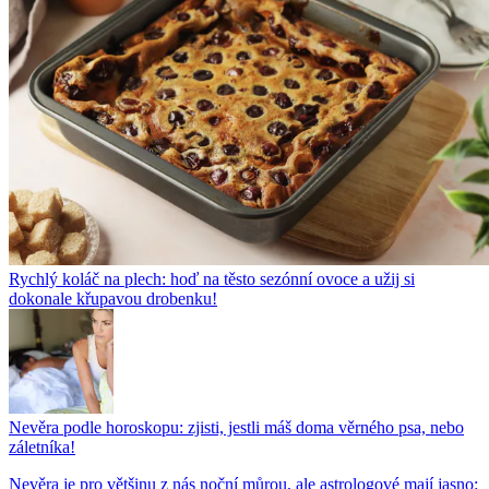
Rychlý koláč na plech: hoď na těsto sezónní ovoce a užij si
dokonale křupavou drobenku!
Nevěra podle horoskopu: zjisti, jestli máš doma věrného psa, nebo
záletníka!
Nevěra je pro většinu z nás noční můrou, ale astrologové mají jasno: