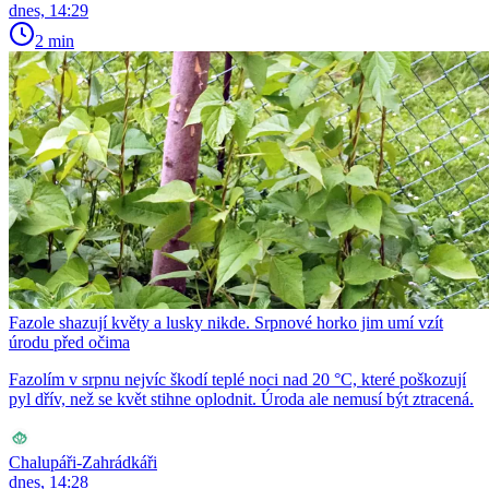
dnes, 14:29
2 min
Fazole shazují květy a lusky nikde. Srpnové horko jim umí vzít
úrodu před očima
Fazolím v srpnu nejvíc škodí teplé noci nad 20 °C, které poškozují
pyl dřív, než se květ stihne oplodnit. Úroda ale nemusí být ztracená.
Chalupáři-Zahrádkáři
dnes, 14:28