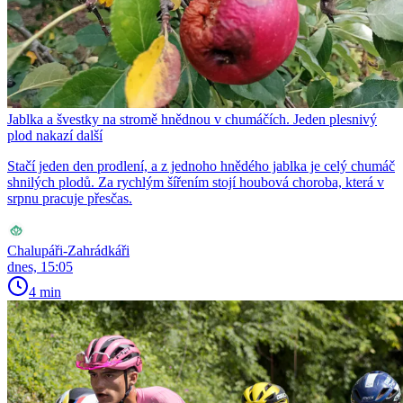
Jablka a švestky na stromě hnědnou v chumáčích. Jeden plesnivý
plod nakazí další
Stačí jeden den prodlení, a z jednoho hnědého jablka je celý chumáč
shnilých plodů. Za rychlým šířením stojí houbová choroba, která v
srpnu pracuje přesčas.
Chalupáři-Zahrádkáři
dnes, 15:05
4 min