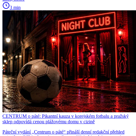
3 min
CENTRUM o páté: Pikantní kauza v korejském fotbalu a pražský
sklep odpovídá cenou plážovému domu v cizině
Páteční vydání „Centrum o páté“ přináší denní redakční přehled