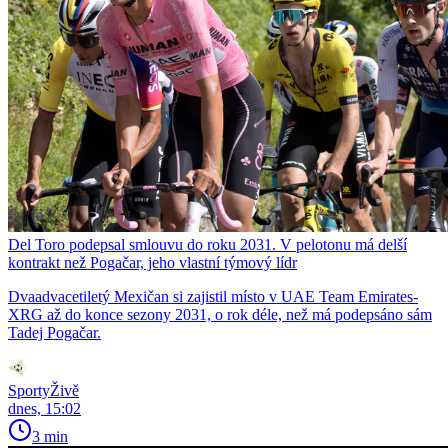
Del Toro podepsal smlouvu do roku 2031. V pelotonu má delší
kontrakt než Pogačar, jeho vlastní týmový lídr
Dvaadvacetiletý Mexičan si zajistil místo v UAE Team Emirates-
XRG až do konce sezony 2031, o rok déle, než má podepsáno sám
Tadej Pogačar.
SportyŽivě
dnes, 15:02
3 min