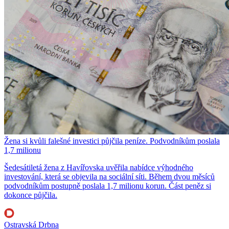
Žena si kvůli falešné investici půjčila peníze. Podvodníkům poslala
1,7 milionu
Šedesátiletá žena z Havířovska uvěřila nabídce výhodného
investování, která se objevila na sociální síti. Během dvou měsíců
podvodníkům postupně poslala 1,7 milionu korun. Část peněz si
dokonce půjčila.
Ostravská Drbna