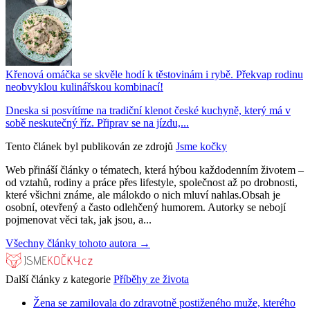
Křenová omáčka se skvěle hodí k těstovinám i rybě. Překvap rodinu
neobvyklou kulinářskou kombinací!
Dneska si posvítíme na tradiční klenot české kuchyně, který má v
sobě neskutečný říz. Připrav se na jízdu,...
Tento článek byl publikován ze zdrojů
Jsme kočky
Web přináší články o tématech, která hýbou každodenním životem –
od vztahů, rodiny a práce přes lifestyle, společnost až po drobnosti,
které všichni známe, ale málokdo o nich mluví nahlas.Obsah je
osobní, otevřený a často odlehčený humorem. Autorky se nebojí
pojmenovat věci tak, jak jsou, a...
Všechny články tohoto autora →
Další články z kategorie
Příběhy ze života
Žena se zamilovala do zdravotně postiženého muže, kterého