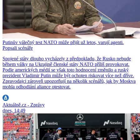
Putinův válečný test NATO může přijít už letos, varují agenti.
Popsali scénáře
Spojené státy dlouho vycházely z předpokladu, že Rusko nebude
během války na Ukrajině členské státy NATO příliš provokovat.
Podle amerických médií se však toto hodnocení změnilo a ruský
prezident Vladimir Putin může být ochoten riskovat více než dříve.
Zpravodajci zároveň upozorňují na několik scénářů, jak by Moskva
mohla odhodlání aliance otestovat.
Aktuálně.cz - Zprávy
dnes, 14:49