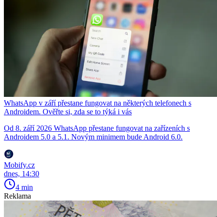
WhatsApp v září přestane fungovat na některých telefonech s
Androidem. Ověřte si, zda se to týká i vás
Od 8. září 2026 WhatsApp přestane fungovat na zařízeních s
Androidem 5.0 a 5.1. Novým minimem bude Android 6.0.
Mobify.cz
dnes, 14:30
4 min
Reklama