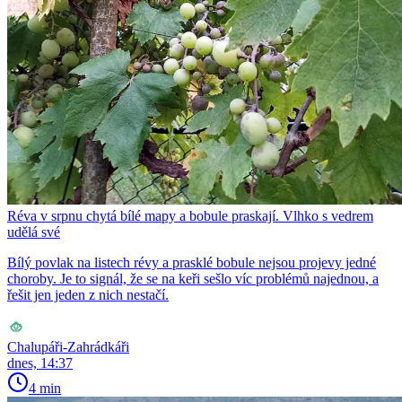
Réva v srpnu chytá bílé mapy a bobule praskají. Vlhko s vedrem
udělá své
Bílý povlak na listech révy a prasklé bobule nejsou projevy jedné
choroby. Je to signál, že se na keři sešlo víc problémů najednou, a
řešit jen jeden z nich nestačí.
Chalupáři-Zahrádkáři
dnes, 14:37
4 min