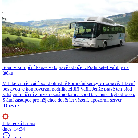
Soud v korupční kauze v dopravě odložen. Podnikatel Vařil je na
útěku
V Liberci měl začít soud ohledně korupční kauzy v dopravě. Hlavní
postavou je kontroverzní podnikatel Jiří Vařil. Jenže právě ten před
zahájením líčení zmizel neznámo kam a soud tak musel být odročen.
Státní zástupce pro něj chce devět let vězení, upozornil server
iDnes.cz.
Liberecká Drbna
dnes, 14:34
1 min