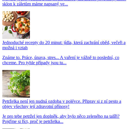
sklon k záletům máme napsaný ve...
Jednoduché recepty do 20 minut: jídla, která zachrání oběd, večeři a
možná i vztah
Známe to. Práce, únava, stres... A vaření je vážně to poslední, co
chceme. Pro tyhle případy jsou tu...
Petrželka není jen nudná ozdoba v polévce. Připrav si z ní pesto a
objev všechny její zdravotní přínosy!
Je pro tebe petržel jen doplněk, aby bylo něco zeleného na talíři?
Pojďme si říct, proč je petrželka...