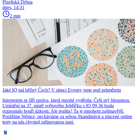
Plzeňská Drbna
dnes, 14:31
2 min
Jaké IQ má běžný Čech? V rámci Evropy jsme pod průměrem
Internetem se šíří zpráva, která mnohé vyděsila: Češi prý hloupnou.
Umístění na 37. místě světového žebříčku s IQ 99,36 bodu
rozpoutalo bouři úzkosti. Ale realita? Ta je mnohem zajímavější.
Porážíme Němce, necháváme za sebou Skandinávii a placené online
testy na nás chystají rafinovanou past.