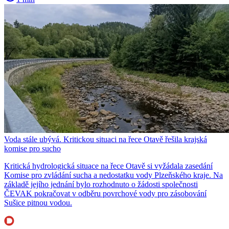
Voda stále ubývá. Kritickou situaci na řece Otavě řešila krajská
komise pro sucho
Kritická hydrologická situace na řece Otavě si vyžádala zasedání
Komise pro zvládání sucha a nedostatku vody Plzeňského kraje. Na
základě jejího jednání bylo rozhodnuto o žádosti společnosti
ČEVAK pokračovat v odběru povrchové vody pro zásobování
Sušice pitnou vodou.