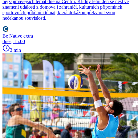
nejzajímavějších témat dne na Centru. Klidný letní den se nesl ve
znamení událostí z domova i zahraničí, kulturních připomínek,
sportovních příběhů i témat, která dokážou překvapit svou
nečekanou souvislostí.
Be Native extra
dnes, 15:00
3 min