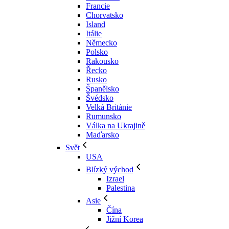
Francie
Chorvatsko
Island
Itálie
Německo
Polsko
Rakousko
Řecko
Rusko
Španělsko
Švédsko
Velká Británie
Rumunsko
Válka na Ukrajině
Maďarsko
Svět
USA
Blízký východ
Izrael
Palestina
Asie
Čína
Jižní Korea