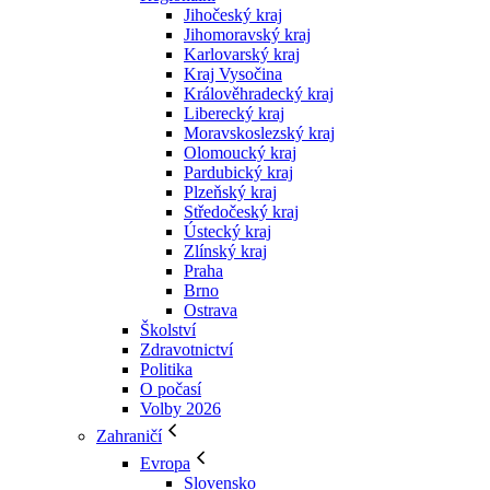
Jihočeský kraj
Jihomoravský kraj
Karlovarský kraj
Kraj Vysočina
Králověhradecký kraj
Liberecký kraj
Moravskoslezský kraj
Olomoucký kraj
Pardubický kraj
Plzeňský kraj
Středočeský kraj
Ústecký kraj
Zlínský kraj
Praha
Brno
Ostrava
Školství
Zdravotnictví
Politika
O počasí
Volby 2026
Zahraničí
Evropa
Slovensko