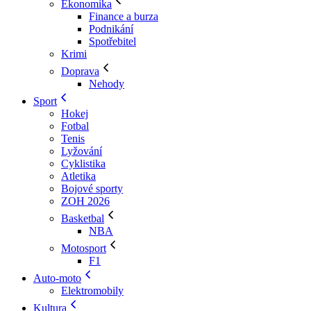
Ekonomika
Finance a burza
Podnikání
Spotřebitel
Krimi
Doprava
Nehody
Sport
Hokej
Fotbal
Tenis
Lyžování
Cyklistika
Atletika
Bojové sporty
ZOH 2026
Basketbal
NBA
Motosport
F1
Auto-moto
Elektromobily
Kultura