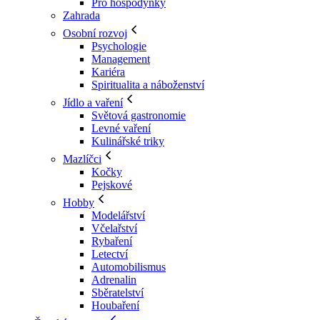
Pro hospodyňky
Zahrada
Osobní rozvoj
Psychologie
Management
Kariéra
Spiritualita a náboženství
Jídlo a vaření
Světová gastronomie
Levné vaření
Kulinářské triky
Mazlíčci
Kočky
Pejskové
Hobby
Modelářství
Včelařství
Rybaření
Letectví
Automobilismus
Adrenalin
Sběratelství
Houbaření