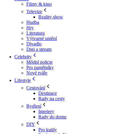
Filmy & kino
Televize
Reality show
Hudba
Hry
Literatura
Výtvarné umění
Divadlo
Digi a stream
Celebrity
Módní policie
Pro pamětníky
Nové tváře
Lifestyle
Cestování
Destinace
Rady na cesty
Bydlení
Interiery
Rady do domu
DIY
Pro kutily