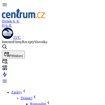
čtvrtek 6. 8.
čt 6. 8.
25°C
Internet
Firmy
Recepty
Slovníky
Přihlášení
Zprávy
Domácí
Regionální