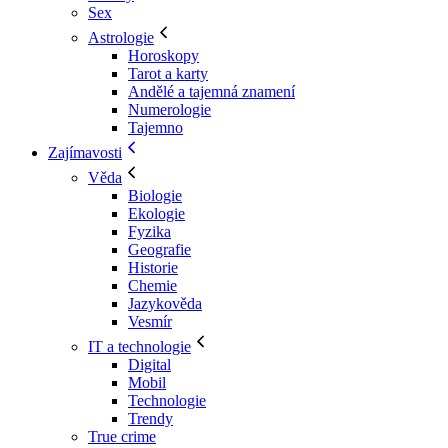
Sex
Astrologie
Horoskopy
Tarot a karty
Andělé a tajemná znamení
Numerologie
Tajemno
Zajímavosti
Věda
Biologie
Ekologie
Fyzika
Geografie
Historie
Chemie
Jazykověda
Vesmír
IT a technologie
Digital
Mobil
Technologie
Trendy
True crime