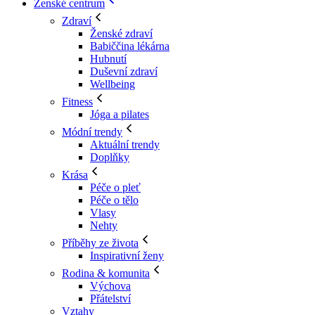
Ženské centrum
Zdraví
Ženské zdraví
Babiččina lékárna
Hubnutí
Duševní zdraví
Wellbeing
Fitness
Jóga a pilates
Módní trendy
Aktuální trendy
Doplňky
Krása
Péče o pleť
Péče o tělo
Vlasy
Nehty
Příběhy ze života
Inspirativní ženy
Rodina & komunita
Výchova
Přátelství
Vztahy