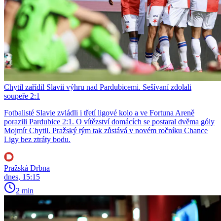
Chytil zařídil Slavii výhru nad Pardubicemi. Sešívaní zdolali
soupeře 2:1
Fotbalisté Slavie zvládli i třetí ligové kolo a ve Fortuna Areně
porazili Pardubice 2:1. O vítězství domácích se postaral dvěma góly
Mojmír Chytil. Pražský tým tak zůstává v novém ročníku Chance
Ligy bez ztráty bodu.
Pražská Drbna
dnes, 15:15
2 min