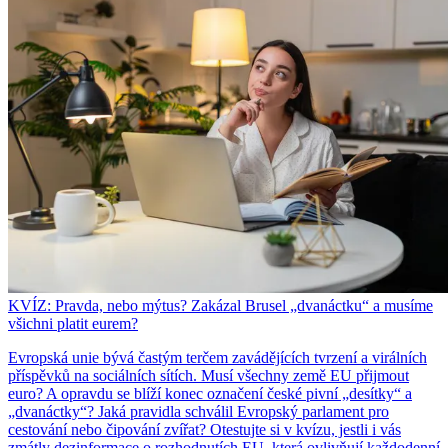
KVÍZ: Pravda, nebo mýtus? Zakázal Brusel „dvanáctku“ a musíme
všichni platit eurem?
Evropská unie bývá častým terčem zavádějících tvrzení a virálních
příspěvků na sociálních sítích. Musí všechny země EU přijmout
euro? A opravdu se blíží konec označení české pivní „desítky“ a
„dvanáctky“? Jaká pravidla schválil Evropský parlament pro
cestování nebo čipování zvířat? Otestujte si v kvízu, jestli i vás
zmátly dezinformace o rozhodnutích EU, která ovlivňují každodenní