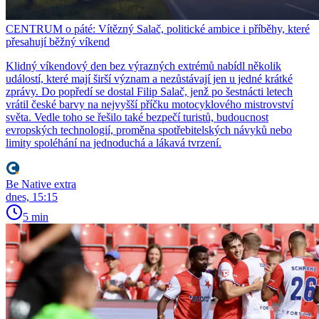
CENTRUM o páté: Vítězný Salač, politické ambice i příběhy, které
přesahují běžný víkend
Klidný víkendový den bez výrazných extrémů nabídl několik
událostí, které mají širší význam a nezůstávají jen u jedné krátké
zprávy. Do popředí se dostal Filip Salač, jenž po šestnácti letech
vrátil české barvy na nejvyšší příčku motocyklového mistrovství
světa. Vedle toho se řešilo také bezpečí turistů, budoucnost
evropských technologií, proměna spotřebitelských návyků nebo
limity spoléhání na jednoduchá a lákavá tvrzení.
Be Native extra
dnes, 15:15
5 min