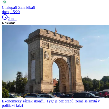
Chalupáři-Zahrádkáři
dnes, 15:20
2 min
Reklama
Ekonomický zázrak skončil. Tygr je bez drápů, země se zmítá v
politické krizi