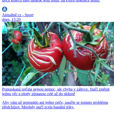
třech kolech mají náskok šesti bodů, na Plzeň dokonce sedm.
Aktuálně.cz - Sport
dnes, 15:20
Popraskaná rajčata nejsou nemoc, ale chyba v zálivce. Stačí změnit
jednu věc a plody zůstanou celé až do sklizně
Aby vám už neprasklo ani jedno rajče, naučte se tomuto problému
předcházet. Mnohdy stačí zcela banální triky.