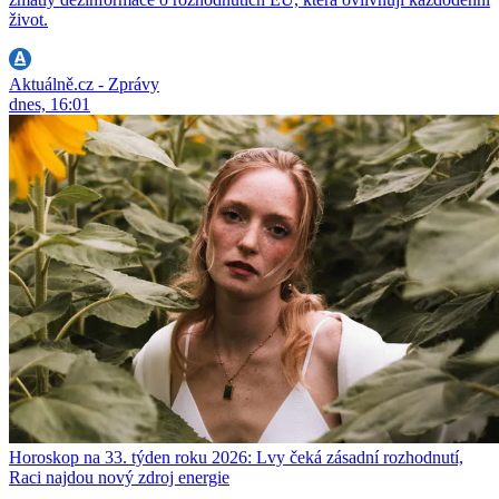
život.
Aktuálně.cz - Zprávy
dnes, 16:01
Horoskop na 33. týden roku 2026: Lvy čeká zásadní rozhodnutí,
Raci najdou nový zdroj energie