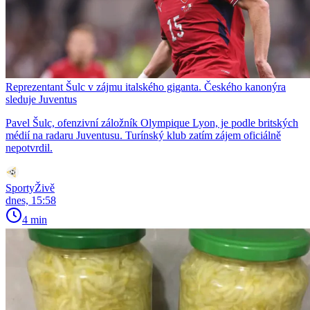
Reprezentant Šulc v zájmu italského giganta. Českého kanonýra
sleduje Juventus
Pavel Šulc, ofenzivní záložník Olympique Lyon, je podle britských
médií na radaru Juventusu. Turínský klub zatím zájem oficiálně
nepotvrdil.
SportyŽivě
dnes, 15:58
4 min