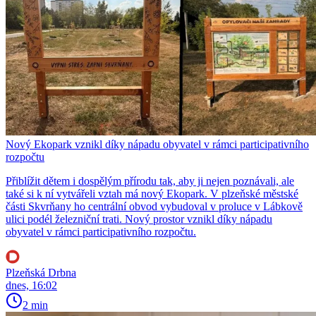
Nový Ekopark vznikl díky nápadu obyvatel v rámci participativního
rozpočtu
Přiblížit dětem i dospělým přírodu tak, aby ji nejen poznávali, ale
také si k ní vytvářeli vztah má nový Ekopark. V plzeňské městské
části Skvrňany ho centrální obvod vybudoval v proluce v Lábkově
ulici podél železniční trati. Nový prostor vznikl díky nápadu
obyvatel v rámci participativního rozpočtu.
Plzeňská Drbna
dnes, 16:02
2 min