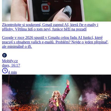
Zkontrolujte si soukromí, Gmail zapnul AI, která čte e-maily i
přílohy. Většina lidí o tom neví, funkce běží na pozadí
Google v roce 2026 spustil v Gmailu celou řadu AI funkcí, které
pracují s obsahem vašich e-mailů. Problém? Nejde o jeden přepínač,
ale minimálně o tři.
Mobify.cz
dnes, 16:17
4 min