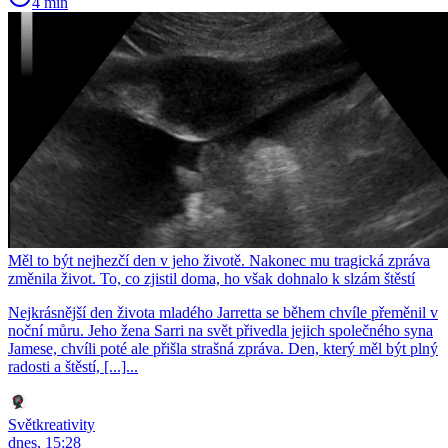
4 min
Měl to být nejhezčí den v jeho životě. Nakonec mu tragická zpráva
změnila život. To, co zjistil doma, ho však dohnalo k slzám štěstí
Nejkrásnější den života mladého Jarretta se během chvíle přeměnil v
noční můru. Jeho žena Sarri na svět přivedla jejich společného syna
Jamese, chvíli poté ale přišla strašná zpráva. Den, který měl být plný
radosti a štěstí, [...]...
Světkreativity
dnes, 15:28