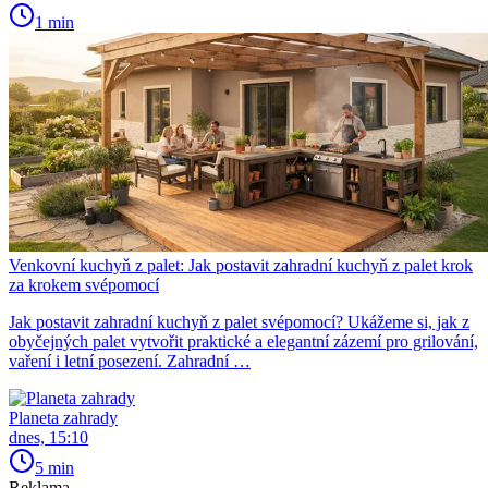
1 min
Venkovní kuchyň z palet: Jak postavit zahradní kuchyň z palet krok
za krokem svépomocí
Jak postavit zahradní kuchyň z palet svépomocí? Ukážeme si, jak z
obyčejných palet vytvořit praktické a elegantní zázemí pro grilování,
vaření i letní posezení. Zahradní …
Planeta zahrady
dnes, 15:10
5 min
Reklama