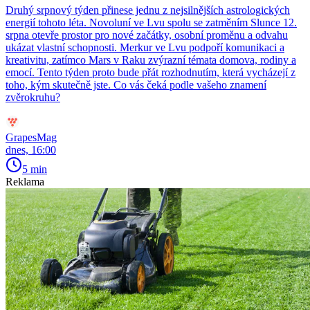
Druhý srpnový týden přinese jednu z nejsilnějších astrologických
energií tohoto léta. Novoluní ve Lvu spolu se zatměním Slunce 12.
srpna otevře prostor pro nové začátky, osobní proměnu a odvahu
ukázat vlastní schopnosti. Merkur ve Lvu podpoří komunikaci a
kreativitu, zatímco Mars v Raku zvýrazní témata domova, rodiny a
emocí. Tento týden proto bude přát rozhodnutím, která vycházejí z
toho, kým skutečně jste. Co vás čeká podle vašeho znamení
zvěrokruhu?
GrapesMag
dnes, 16:00
5 min
Reklama