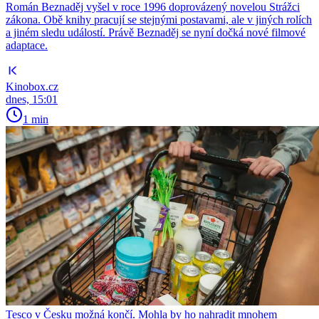
Román Beznaděj vyšel v roce 1996 doprovázený novelou Strážci
zákona. Obě knihy pracují se stejnými postavami, ale v jiných rolích
a jiném sledu událostí. Právě Beznaděj se nyní dočká nové filmové
adaptace.
Kinobox.cz
dnes, 15:01
1 min
Tesco v Česku možná končí. Mohla by ho nahradit mnohem