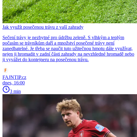
Jak využít posečenou trávu z vaší zahrady
Sečení trávy je nezbytné pro údržbu zeleně. S vlhkým a teplým
počasím se trávníkům daří a množství posečené trávy není
zanedbatelné. Je třeba se naučit tuto užitečnou hmotu dále využívat,
nejen ji hromadit v zadní části zahrady na nevzhledné hromadě nebo
ji vyvážet do kontejneru na posečenou trávu.
FAJNTIP.cz
dnes, 16:00
3 min