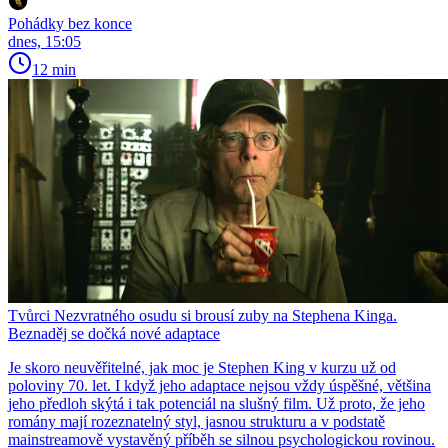
Pohádky bez konce
dnes, 15:05
12 min
Tvůrci Nezvratného osudu si brousí zuby na Stephena Kinga.
Beznaděj se dočká nové adaptace
Je skoro neuvěřitelné, jak moc je Stephen King v kurzu už od
poloviny 70. let. I když jeho adaptace nejsou vždy úspěšné, většina
jeho předloh skýtá i tak potenciál na slušný film. Už proto, že jeho
romány mají rozeznatelný styl, jasnou strukturu a v podstatě
mainstreamově vystavěný příběh se silnou psychologickou rovinou.