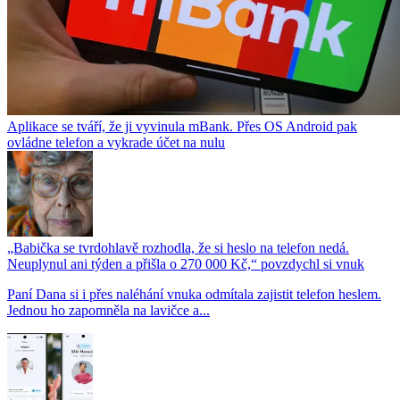
Aplikace se tváří, že ji vyvinula mBank. Přes OS Android pak
ovládne telefon a vykrade účet na nulu
„Babička se tvrdohlavě rozhodla, že si heslo na telefon nedá.
Neuplynul ani týden a přišla o 270 000 Kč,“ povzdychl si vnuk
Paní Dana si i přes naléhání vnuka odmítala zajistit telefon heslem.
Jednou ho zapomněla na lavičce a...