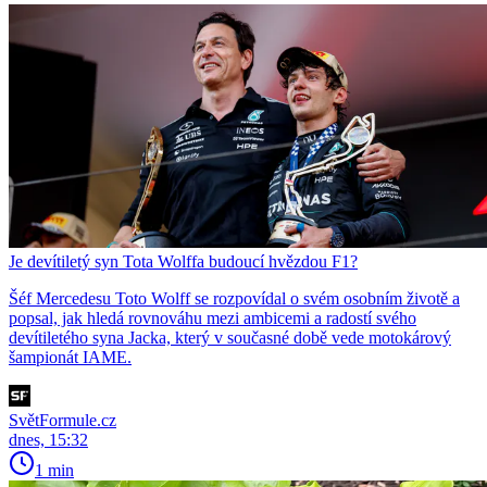
Je devítiletý syn Tota Wolffa budoucí hvězdou F1?
Šéf Mercedesu Toto Wolff se rozpovídal o svém osobním životě a
popsal, jak hledá rovnováhu mezi ambicemi a radostí svého
devítiletého syna Jacka, který v současné době vede motokárový
šampionát IAME.
SvětFormule.cz
dnes, 15:32
1 min