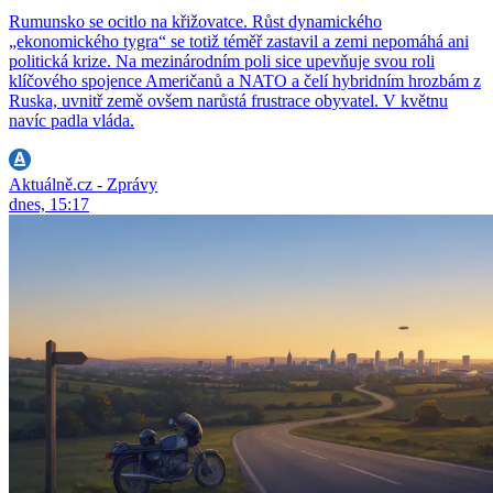
Rumunsko se ocitlo na křižovatce. Růst dynamického
„ekonomického tygra“ se totiž téměř zastavil a zemi nepomáhá ani
politická krize. Na mezinárodním poli sice upevňuje svou roli
klíčového spojence Američanů a NATO a čelí hybridním hrozbám z
Ruska, uvnitř země ovšem narůstá frustrace obyvatel. V květnu
navíc padla vláda.
Aktuálně.cz - Zprávy
dnes, 15:17