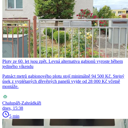
Ploty ze 60. let jsou zpět. Levná alternativa gabionů vyroste během
jediného víkendu
Patnáct metrů gabionového plotu stojí minimálně 94 500 Kč. Stejný
úsek z vyplétaných dřevěných panelů vyjde od 28 000 Kč včetně
montáže.
Chalupáři-Zahrádkáři
dnes, 15:38
5 min