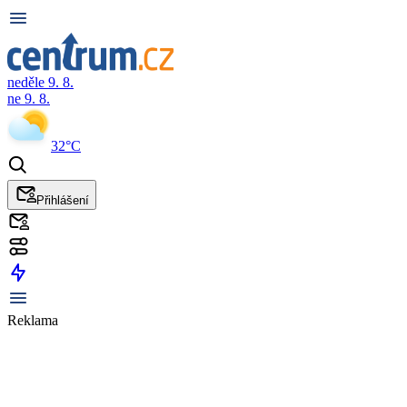
neděle 9. 8.
ne 9. 8.
32°C
Přihlášení
Reklama