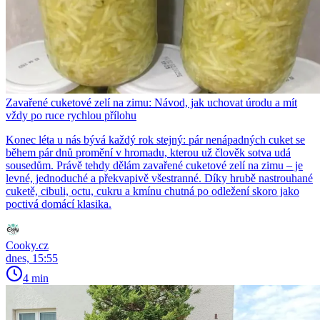
Zavařené cuketové zelí na zimu: Návod, jak uchovat úrodu a mít
vždy po ruce rychlou přílohu
Konec léta u nás bývá každý rok stejný: pár nenápadných cuket se
během pár dnů promění v hromadu, kterou už člověk sotva udá
sousedům. Právě tehdy dělám zavařené cuketové zelí na zimu – je
levné, jednoduché a překvapivě všestranné. Díky hrubě nastrouhané
cuketě, cibuli, octu, cukru a kmínu chutná po odležení skoro jako
poctivá domácí klasika.
Cooky.cz
dnes, 15:55
4 min