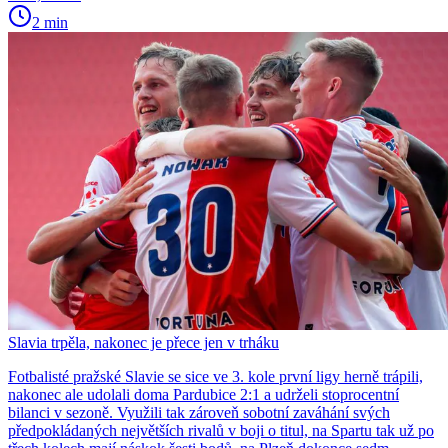
2 min
Slavia trpěla, nakonec je přece jen v trháku
Fotbalisté pražské Slavie se sice ve 3. kole první ligy herně trápili,
nakonec ale udolali doma Pardubice 2:1 a udrželi stoprocentní
bilanci v sezoně. Využili tak zároveň sobotní zaváhání svých
předpokládaných největších rivalů v boji o titul, na Spartu tak už po