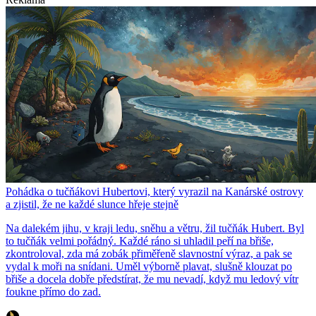
Pohádka o tučňákovi Hubertovi, který vyrazil na Kanárské ostrovy
a zjistil, že ne každé slunce hřeje stejně
Na dalekém jihu, v kraji ledu, sněhu a větru, žil tučňák Hubert. Byl
to tučňák velmi pořádný. Každé ráno si uhladil peří na břiše,
zkontroloval, zda má zobák přiměřeně slavnostní výraz, a pak se
vydal k moři na snídani. Uměl výborně plavat, slušně klouzat po
břiše a docela dobře předstírat, že mu nevadí, když mu ledový vítr
foukne přímo do zad.