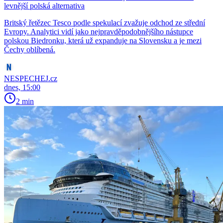
levnější polská alternativa
Britský řetězec Tesco podle spekulací zvažuje odchod ze střední
Evropy. Analytici vidí jako nejpravděpodobnějšího nástupce
polskou Biedronku, která už expanduje na Slovensku a je mezi
Čechy oblíbená.
NESPECHEJ.cz
dnes, 15:00
2 min