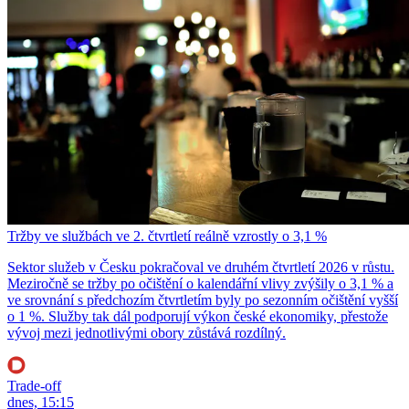
Tržby ve službách ve 2. čtvrtletí reálně vzrostly o 3,1 %
Sektor služeb v Česku pokračoval ve druhém čtvrtletí 2026 v růstu.
Meziročně se tržby po očištění o kalendářní vlivy zvýšily o 3,1 % a
ve srovnání s předchozím čtvrtletím byly po sezonním očištění vyšší
o 1 %. Služby tak dál podporují výkon české ekonomiky, přestože
vývoj mezi jednotlivými obory zůstává rozdílný.
Trade-off
dnes, 15:15