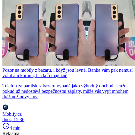
Pozor na mobily z bazaru, i když jsou levné. Banka vám pak nemusí
vrátit ani korunu, hackeři mají žně
Telefon za pár tisíc z bazaru vypadá jako výhodný obchod. Jenže
pokud už nedostává bezpečnostní záplaty, může vás vyjít mnohem
dráž než nový kus.
Mobify.cz
dnes, 15:36
4 min
Reklama