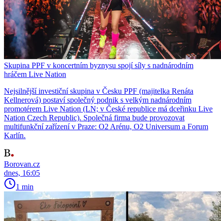
Skupina PPF v koncertním byznysu spojí síly s nadnárodním
hráčem Live Nation
Nejsilnější investiční skupina v Česku PPF (majitelka Renáta
Kellnerová) postaví společný podnik s velkým nadnárodním
promotérem Live Nation (LN; v České republice má dceřinku Live
Nation Czech Republic). Společná firma bude provozovat
multifunkční zařízení v Praze: O2 Arénu, O2 Universum a Forum
Karlín.
Borovan.cz
dnes, 16:05
1 min