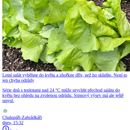
Letní salát vyběhne do květu a zhořkne dřív, než ho sklidíte. Není to
jen chyba odrůdy
Série dnů s teplotami nad 24 °C může urychlit přechod salátu do
květu bez ohledu na zvolenou odrůdu. Srpnový výsev má ale ještě
smysl.
Chalupáři-Zahrádkáři
dnes, 15:32