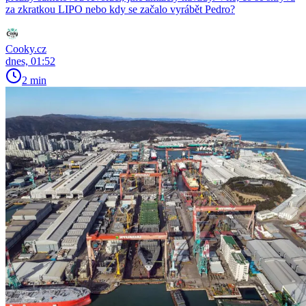
za zkratkou LIPO nebo kdy se začalo vyrábět Pedro?
Cooky.cz
dnes, 01:52
2 min