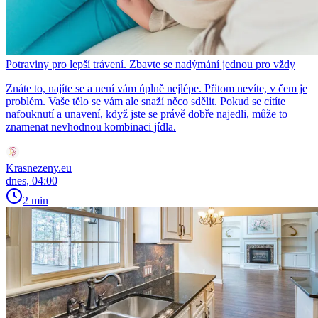
Potraviny pro lepší trávení. Zbavte se nadýmání jednou pro vždy
Znáte to, najíte se a není vám úplně nejlépe. Přitom nevíte, v čem je
problém. Vaše tělo se vám ale snaží něco sdělit. Pokud se cítíte
nafouknutí a unavení, když jste se právě dobře najedli, může to
znamenat nevhodnou kombinaci jídla.
Krasnezeny.eu
dnes, 04:00
2 min