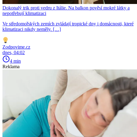
Dokonalý trik proti vedru z Itálie. Na balkon pověsí mokré látky a
nepotřebují klimatizaci
Ve středomořských zemích zvládají tropické dny i domácnosti, které
klimatizaci nikdy neměly. […]
Zodpovime.cz
dnes, 04:02
4 min
Reklama