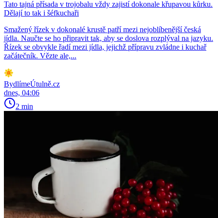
Tato tajná přísada v trojobalu vždy zajistí dokonale křupavou kůrku.
Dělají to tak i šéfkuchaři
Smažený řízek v dokonalé krustě patří mezi nejoblíbenější česká
jídla. Naučte se ho připravit tak, aby se doslova rozplýval na jazyku.
Řízek se obvykle řadí mezi jídla, jejichž přípravu zvládne i kuchař
začátečník. Vězte ale,...
BydlímeÚtulně.cz
dnes, 04:06
2 min