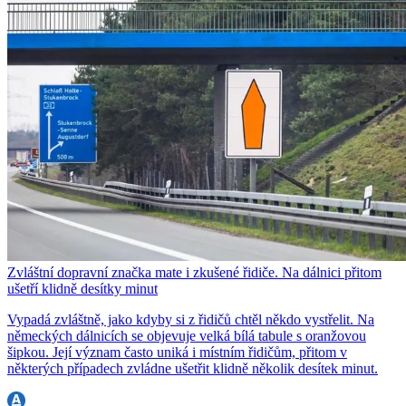
Zvláštní dopravní značka mate i zkušené řidiče. Na dálnici přitom
ušetří klidně desítky minut
Vypadá zvláštně, jako kdyby si z řidičů chtěl někdo vystřelit. Na
německých dálnicích se objevuje velká bílá tabule s oranžovou
šipkou. Její význam často uniká i místním řidičům, přitom v
některých případech zvládne ušetřit klidně několik desítek minut.