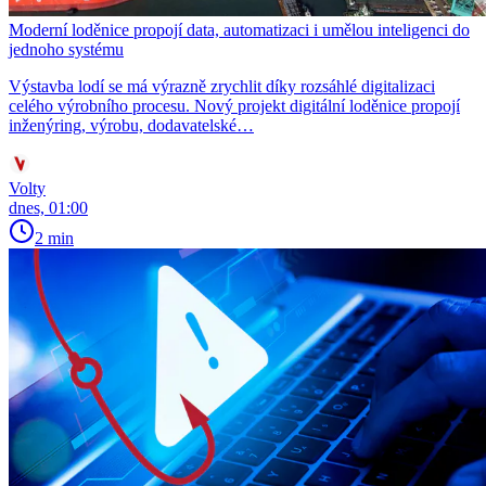
Moderní loděnice propojí data, automatizaci i umělou inteligenci do
jednoho systému
Výstavba lodí se má výrazně zrychlit díky rozsáhlé digitalizaci
celého výrobního procesu. Nový projekt digitální loděnice propojí
inženýring, výrobu, dodavatelské…
Volty
dnes, 01:00
2 min