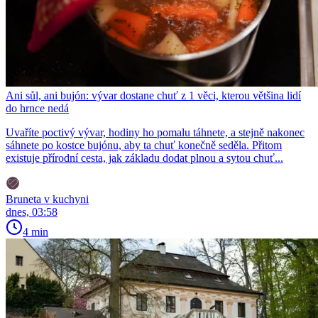
Ani sůl, ani bujón: vývar dostane chuť z 1 věci, kterou většina lidí
do hrnce nedá
Uvaříte poctivý vývar, hodiny ho pomalu táhnete, a stejně nakonec
sáhnete po kostce bujónu, aby ta chuť konečně seděla. Přitom
existuje přírodní cesta, jak základu dodat plnou a sytou chuť...
Bruneta v kuchyni
dnes, 03:58
4 min