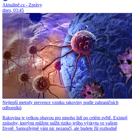
Aktuálně.cz - Zprávy
dnes, 03:45
Nejlepší metody prevence vzniku rakoviny podle zahraničních
odborníků
Rakovina je velkou obavou pro mnoho lidí po celém světě. Existují
způsoby, kterými můžete snížit riziko jejího výskytu ve vašem
životě. Samozřejmě vám nic nezaručí, ale budete žít rozhodně