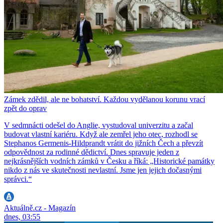
Zámek zdědil, ale ne bohatství. Každou vydělanou korunu vrací
zpět do oprav
V sedmnácti odešel do Anglie, vystudoval univerzitu a začal
budovat vlastní kariéru. Když ale zemřel jeho otec, rozhodl se
Stephanos Germenis-Hildprandt vrátit do jižních Čech a převzít
odpovědnost za rodinné dědictví. Dnes spravuje jeden z
nejkrásnějších vodních zámků v Česku a říká: „Historické památky
nikdo z nás ve skutečnosti nevlastní. Jsme jen jejich dočasnými
správci.“
Aktuálně.cz - Magazín
dnes, 03:55