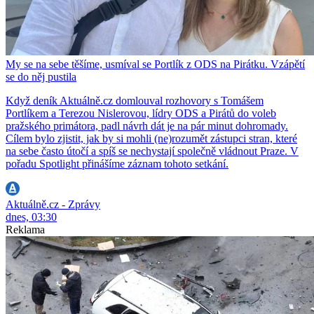
My se na sebe těšíme, usmíval se Portlík z ODS na Pirátku. Vzápětí
se do něj pustila
Když deník Aktuálně.cz domlouval rozhovory s Tomášem
Portlíkem a Terezou Nislerovou, lídry ODS a Pirátů do voleb
pražského primátora, padl návrh dát je na pár minut dohromady.
Cílem bylo zjistit, jak by si mohli (ne)rozumět zástupci stran, které
na sebe často útočí a spíš se nechystají společně vládnout Praze. V
pořadu Spotlight přinášíme záznam tohoto setkání.
Aktuálně.cz - Zprávy
dnes, 03:30
Reklama