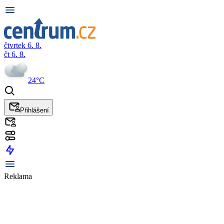
čtvrtek 6. 8.
čt 6. 8.
24°C
Přihlášení
Reklama