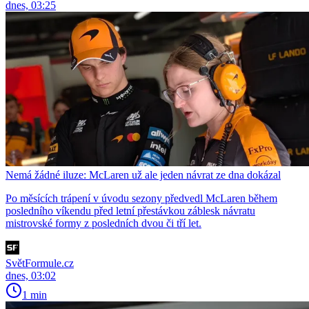
dnes, 03:25
Nemá žádné iluze: McLaren už ale jeden návrat ze dna dokázal
Po měsících trápení v úvodu sezony předvedl McLaren během
posledního víkendu před letní přestávkou záblesk návratu
mistrovské formy z posledních dvou či tří let.
SvětFormule.cz
dnes, 03:02
1 min