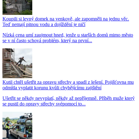
Koupili si levný domek na venkově, ale zapomněli na jednu věc.
Teď nemají pitnou vodu a dojíždění je ničí
Nízká cena umí zaujmout hned, jenže u starších domů mimo město
se v ní často schová problém, který na první...
Kutil chtěl ušetřit za opravu střechy a spadl z lešení. Pojišťovna mu
odmítla vyplatit korunu kvůli chybějícímu zajištění
Ušetřit se někdy nevyplatí, někdy až nepříjemně. Příběh muže který
se pustil do opravy střechy svépomocí to...