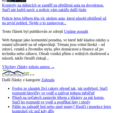
Kontroly na dálnicích se zaměří na přetížená auta na dovolenou.
Stačí pár kufrů navíc a policie vám zakáže další jízdu
Policie letos během léta víc sleduje auta, která působí přetíženě už
na první pohled. Nejde o to zastavovat...
Tento článek byl publikován ze zdrojů
Umíme poradit
Web funguje jako komunitní poradna, ve které lidé kladou otázky a
ostatní uživatelé na ně odpovídají. Témata jsou velmi široká – od
zdraví, vztahů a životního stylu, přes domácnost a finance až po
techniku nebo zábavu. Obsah vzniká přímo z reálných zkušeností a
názorů, takže čtenáři získají...
Všechny články tohoto autora →
Další články z kategorie
Zahrada
Fosfor ze zápalek živí cukety přesně tak, jak potřebují. Stačí
rozpustit hlavičky ve vodě a zalévat jednou měsíčně
Plíseň na rajčatech zastavíte lékem z lékárny za pár korun.
Stačí ho rozpustit ve vodě a postříkat listy i plody
Pálíte na zahradě listí nebo staré gumy? Hasiči i inspekce letos
kontrolují víc než kdy dřív