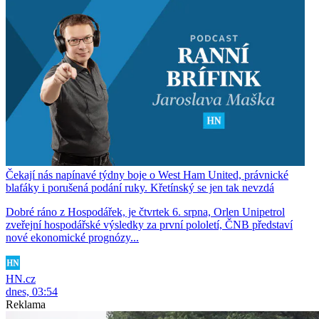
Čekají nás napínavé týdny boje o West Ham United, právnické
blafáky i porušená podání ruky. Křetínský se jen tak nevzdá
Dobré ráno z Hospodářek, je čtvrtek 6. srpna, Orlen Unipetrol
zveřejní hospodářské výsledky za první pololetí, ČNB představí
nové ekonomické prognózy...
HN.cz
dnes, 03:54
Reklama