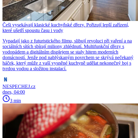
Češi vysekávají klasické kuchyňské dřezy. Pořizují lepší zařízení,
které ušetří spoustu času i vody
Vypadají jako z futuristického filmu, slibují revoluci při vaření a na
sociálních sítích sbírají miliony zhlédnutí. Multifunkční dřezy s
vodopádem a digitálním displejem se staly hitem moderních
domácností. Jenže pod nablýskaným povrchem se skrývá nečekaný
háček, který může z vaší vysněné kuchyně udělat nekonečný boj s
tvrdou vodou a složitou instalací.
NESPECHEJ.cz
dnes, 04:00
3 min