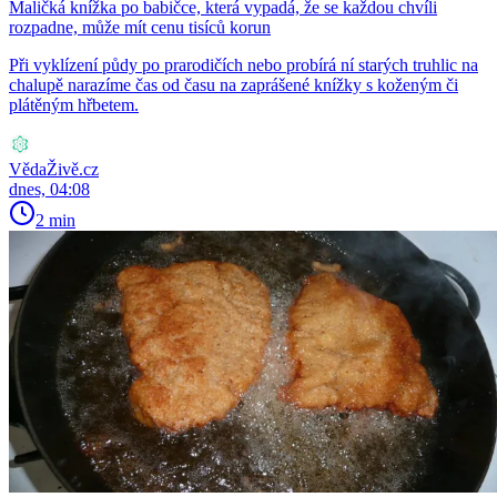
Maličká knížka po babičce, která vypadá, že se každou chvíli
rozpadne, může mít cenu tisíců korun
Při vyklízení půdy po prarodičích nebo probírá ní starých truhlic na
chalupě narazíme čas od času na zaprášené knížky s koženým či
plátěným hřbetem.
VědaŽivě.cz
dnes, 04:08
2 min