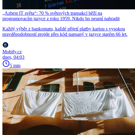
„Azbest IT světa“: 70 % světových transakcí běží na
programovacím jazyce z roku 1959. Nikdo ho neumí nahradit
Každý výběr z bankomatu, každé přijetí platby kartou s vysokou
pravděpodobností projde přes kód napsaný v jazyce starém 66 let.
Mobify.cz
dnes, 04:03
5 min