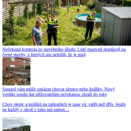
Nečekaná kontrola ze stavebního úřadu: Lidé masivně doplácejí na
černé stavby, o kterých ani netušili, že je mají
Soused vám může zakázat chovat slepice nebo králíky. Nový
verdikt soudu dal stěžovatelům nečekanou zbraň do ruky
Chov slepic a králíků na zahradách je zase víc vidět než dřív. Jenže
ne každý v okolí z toho má radost....