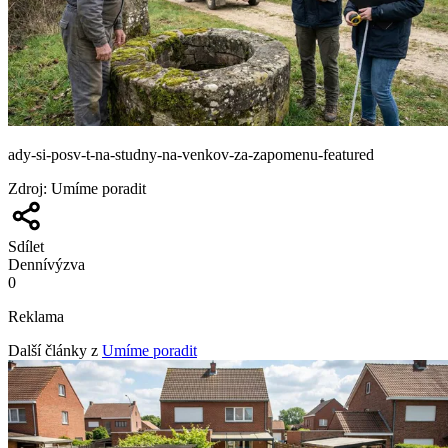
ady-si-posv-t-na-studny-na-venkov-za-zapomenu-featured
Zdroj
:
Umíme poradit
Sdílet
Denní
výzva
0
Reklama
Další články z
Umíme poradit