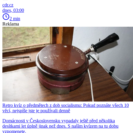
cdr.cz
dnes, 03:00
2 min
Reklama
Retro kvíz o předmětech z dob socialismu: Pokud poznáte všech 10
věcí, nejspíše jste je používali denně
Domácnosti v Československu vypadaly ještě před několika
desítkami let úplně jinak než dnes. S naším kvízem na tu dobu
vzpomenete.