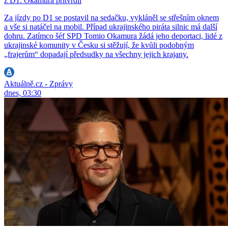
z D1. Okamura přitvrdil
Za jízdy po D1 se postavil na sedačku, vykláněl se střešním oknem
a vše si natáčel na mobil. Případ ukrajinského piráta silnic má další
dohru. Zatímco šéf SPD Tomio Okamura žádá jeho deportaci, lidé z
ukrajinské komunity v Česku si stěžují, že kvůli podobným
„frajerům“ dopadají předsudky na všechny jejich krajany.
Aktuálně.cz - Zprávy
dnes, 03:30