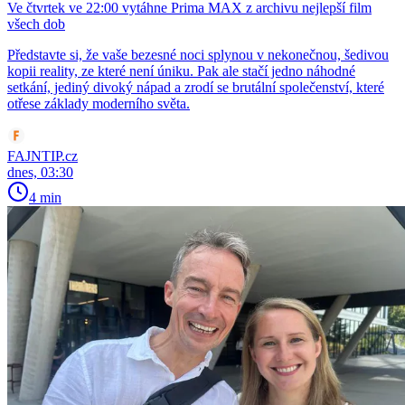
Ve čtvrtek ve 22:00 vytáhne Prima MAX z archivu nejlepší film
všech dob
Představte si, že vaše bezesné noci splynou v nekonečnou, šedivou
kopii reality, ze které není úniku. Pak ale stačí jedno náhodné
setkání, jediný divoký nápad a zrodí se brutální společenství, které
otřese základy moderního světa.
FAJNTIP.cz
dnes, 03:30
4 min