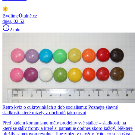
BydlímeÚtulně.cz
dnes, 02:52
2 min
Retro kvíz o cukrovinkách z dob socialismu: Poznejte slavné
sladkosti, které mizely z obchodů jako první
Před pádem komunismu měly prodejny své stálice – sladkosti, na
které se stály fronty a které si pamatuje dodnes skoro každý. Některé
přežily sametovou revoluci, jiné zmizely navždy. Víte, co se skrývá