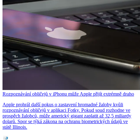
Rozpoznávání obličejů v iPhonu může Apple přijít extrémně draho
Apple prohrál další pokus o zastavení hromadné žaloby kvůli
rozpoznávání obličejů v aplikaci Fotky. Pokud soud rozhodne ve
prospěch žalobců, může americký gigant zaplatit až 32,5 miliardy
dolarů. Spor se týká zákona na ochranu biometrických údajů ve
státě Illinois.