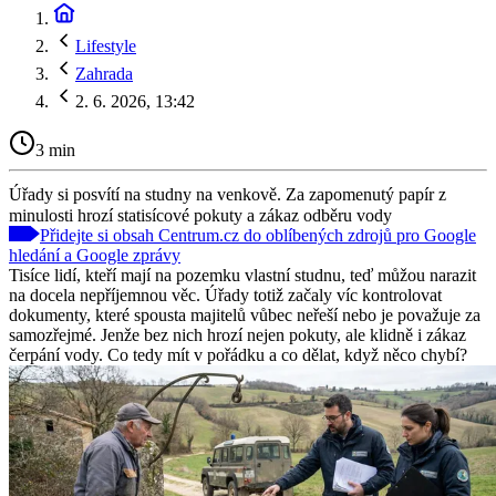
Lifestyle
Zahrada
2. 6. 2026, 13:42
3 min
Úřady si posvítí na studny na venkově. Za zapomenutý papír z
minulosti hrozí statisícové pokuty a zákaz odběru vody
Přidejte si obsah Centrum.cz do oblíbených zdrojů pro Google
hledání a Google zprávy
Tisíce lidí, kteří mají na pozemku vlastní studnu, teď můžou narazit
na docela nepříjemnou věc. Úřady totiž začaly víc kontrolovat
dokumenty, které spousta majitelů vůbec neřeší nebo je považuje za
samozřejmé. Jenže bez nich hrozí nejen pokuty, ale klidně i zákaz
čerpání vody. Co tedy mít v pořádku a co dělat, když něco chybí?