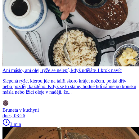
Ani máslo, ani olej: rýže se nelepí, když uděláte 1 krok navíc
Slepená rýže, kterou jde na talíři skoro krájet nožem, potká dřív
nebo později každého. Když se to stane, hodně lidí sáhne po kousku
másla nebo lžíci oleje v naději, že...
Bruneta v kuchyni
dnes, 03:26
3 min