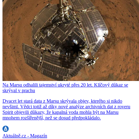
Na Marsu odhalili tajemství ukryté přes 20 let. Klíčový důkaz se
skrýval v prachu
Dvacet let stará data z Marsu skrývala objev, kterého si nikdo
nevšiml. Vědci totiž až díky nové analýze archivních dat z roveru
Spirit objevili důkazy, že kapalná voda mohla být na Marsu
mnohem rozšířenější, než se dosud předpokládalo.
Aktuálně.cz - Magazín