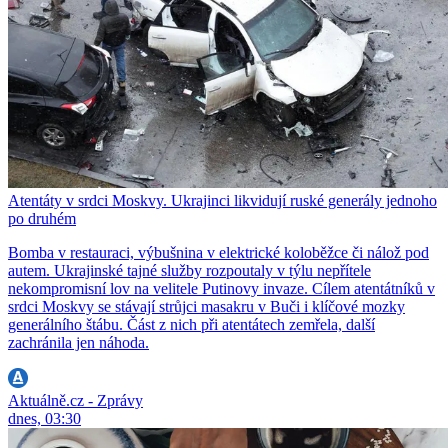
Atentáty v srdci Moskvy. Ukrajinci likvidují ruské generály jednoho
po druhém
Bomba v restauraci, výbušnina v elektrické koloběžce či nálož pod
autem. Ukrajinské tajné služby rozpoutaly v týlu nepřítele
nekompromisní lov na velitele Putinovy invaze. Cílem atentátníků v
srdci Moskvy se stávají strůjci masakru v Buči i klíčové mozky
generálního štábu. Část z nich při atentátech zemřela, další
zachránila jen náhoda.
Aktuálně.cz - Zprávy
dnes, 03:30