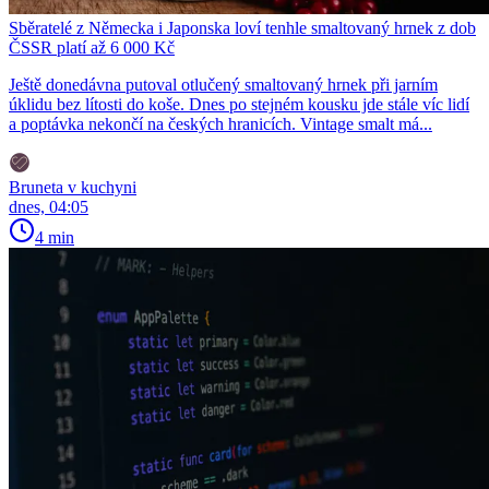
Sběratelé z Německa i Japonska loví tenhle smaltovaný hrnek z dob
ČSSR platí až 6 000 Kč
Ještě donedávna putoval otlučený smaltovaný hrnek při jarním
úklidu bez lítosti do koše. Dnes po stejném kousku jde stále víc lidí
a poptávka nekončí na českých hranicích. Vintage smalt má...
Bruneta v kuchyni
dnes, 04:05
4 min