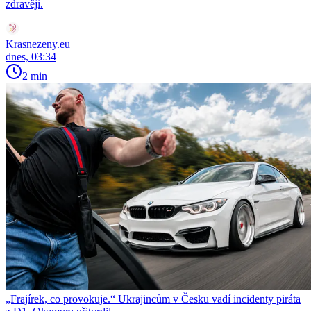
zdravěji.
Krasnezeny.eu
dnes, 03:34
2 min
„Frajírek, co provokuje.“ Ukrajincům v Česku vadí incidenty piráta