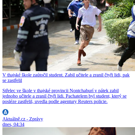
V thajské škole zaútočil student. Zabil učitele a zranil čtyři lidi, pak
se zastřelil
Střelec ve škole v thajské provincii Nontchaburí v pátek zabil
jednoho učitele a zranil čtyři lidi. Pachatelem byl student, který se
posléze zastřelil, uvedla podle agentury Reuters policie.
Aktuálně.cz - Zprávy
dnes, 04:34