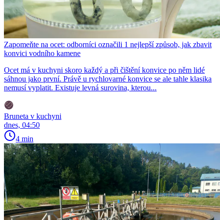
Zapomeňte na ocet: odborníci označili 1 nejlepší způsob, jak zbavit
konvici vodního kamene
Ocet má v kuchyni skoro každý a při čištění konvice po něm lidé
sáhnou jako první. Právě u rychlovarné konvice se ale tahle klasika
nemusí vyplatit. Existuje levná surovina, kterou...
Bruneta v kuchyni
dnes, 04:50
4 min