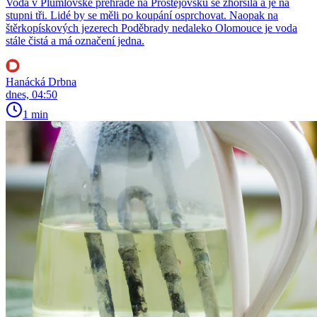
Voda v Plumlovské přehradě na Prostějovsku se zhoršila a je na
stupni tři. Lidé by se měli po koupání osprchovat. Naopak na
štěrkopískových jezerech Poděbrady nedaleko Olomouce je voda
stále čistá a má označení jedna.
Hanácká Drbna
dnes, 04:50
1 min