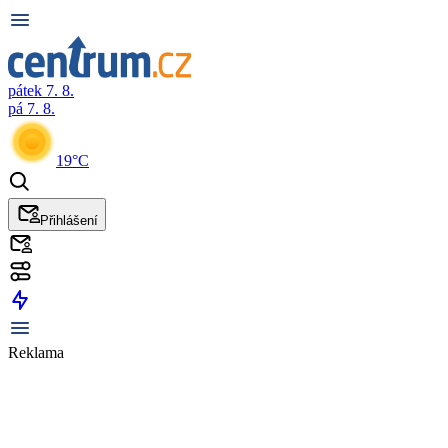
pátek 7. 8.
pá 7. 8.
19°C
Přihlášení
Reklama