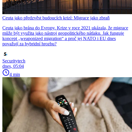
Ceuta jako předzvěst budoucích krizí: Migrace jako zbraň
Ceuta jako brána do Evropy. Krize v roce 2021 ukázala, že migrace
může být využita jako nástroj geopolitického nátlaku. Jak funguje
koncept „weaponized migration“ a proč jej NATO i EU dnes
považují za hybridní hrozbu?
Securitytech
dnes, 05:04
4 min