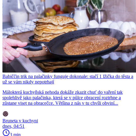
Babiččin trik na palačinky funguje dokonale: stačí 1 lžička do těsta a
už se vám nikdy nepotrhají
Málokterá kuchyňská nehoda dokáže zkazit chuť do vaření tak
spolehlivě jako palačinka, která se v půlce obracení roztrhne a
zůstane viset na obracečce. Většina z nás v tu chvíli obviní...
Bruneta v kuchyni
dnes, 04:51
3 min