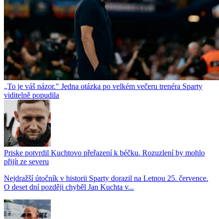
„To je váš názor." Jedna otázka po velkém večeru trenéra Sparty
viditelně popudila
Priske potvrdil Kuchtovo přeřazení k béčku. Rozuzlení by mohlo
přijít ze severu
Nejdražší útočník v historii Sparty dorazil na Letnou 25. července.
O deset dní později chyběl Jan Kuchta v...