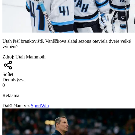
Utah řeší brankoviště. Vaněčkova slabá sezona otevřela dveře velké
výměně
Zdroj
:
Utah Mammoth
Sdílet
Denní
výzva
0
Reklama
Další články z
SportWin