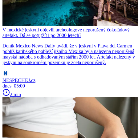
V mexické jeskyni objevili archeologové neporušený čokoládový
artefakt. Dá se po(u)žít i po 2000 letech?
Deník Mexico News Daily uvádí, že v jeskyni v Playa del Carmen
poblíž karibského pobřeží jižního Mexika byla nalezena neporušená
mayská nádoba s odhadovaným stářím 2000 let. Artefakt nalezený v
jeskyni na soukromém pozemku je zcela neporušený.
NESPECHEJ.cz
dnes, 05:00
2 min