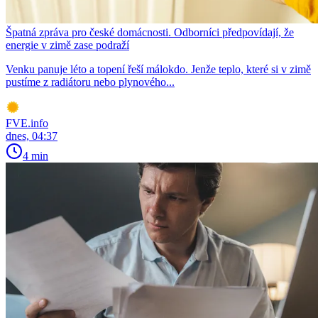
Špatná zpráva pro české domácnosti. Odborníci předpovídají, že
energie v zimě zase podraží
Venku panuje léto a topení řeší málokdo. Jenže teplo, které si v zimě
pustíme z radiátoru nebo plynového...
FVE.info
dnes, 04:37
4 min