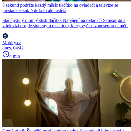
5 sekund podržte každý měsíc tlačítko na ovladači a televize se
přestane sekat. Nikdo to ale nedělá
Stačí jediný dlouhý stisk tlačítka Napájení na ovladači Samsungu a
v televizi projde studeným restartem, který vyčistí zanesenou paměť.
Mobify.cz
dnes, 04:42
4 min
Geniální trik Španělů proti letnímu vedru. Nezapínají klimatizaci a