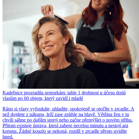
Kadeřnice prozradila seniorkám: tahle 1 drobnost u účesu dodá
vlasům po 60 objem, který zavidí i mladé
Ráno si vlasy vyfoukáte, uhladíte, spokojeně se otočíte v zrcadle. A
než dojdete z nákupu, leží zase zplihle na hlavě. Většina žen v tu
chvíli sáhne po dalším spreji nebo začne přemýšlet o novém střihu.
Přitom existuje úprava, která zabere necelou minutu a nestojí ani
korunu. Žádné kouzlo se nekoná, rozdíl v zrcadle přesto uvidíte
hned.