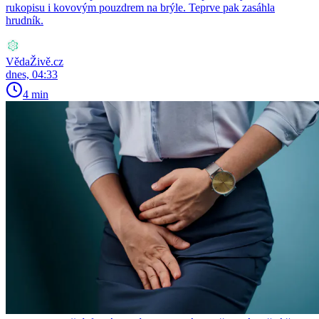
rukopisu i kovovým pouzdrem na brýle. Teprve pak zasáhla
hrudník.
VědaŽivě.cz
dnes, 04:33
4 min