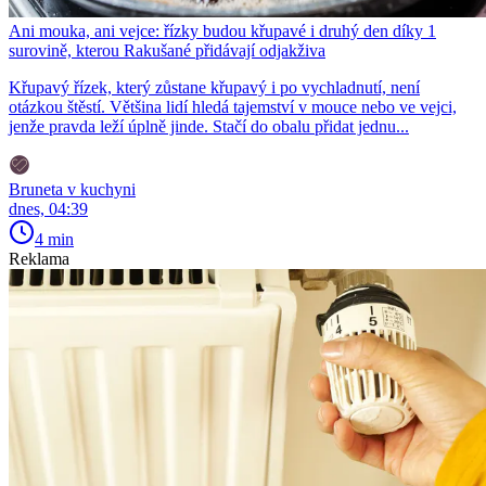
Ani mouka, ani vejce: řízky budou křupavé i druhý den díky 1
surovině, kterou Rakušané přidávají odjakživa
Křupavý řízek, který zůstane křupavý i po vychladnutí, není
otázkou štěstí. Většina lidí hledá tajemství v mouce nebo ve vejci,
jenže pravda leží úplně jinde. Stačí do obalu přidat jednu...
Bruneta v kuchyni
dnes, 04:39
4 min
Reklama