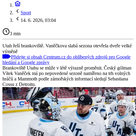
Sport
14. 6. 2026, 03:04
3 min
Utah řeší brankoviště. Vaněčkova slabá sezona otevřela dveře velké
výměně
Přidejte si obsah Centrum.cz do oblíbených zdrojů pro Google
hledání a Google zprávy
Brankoviště Utahu se může v létě výrazně proměnit. Český gólman
Vítek Vaněček má po nepovedené sezoně namířeno na trh volných
hráčů a Mammoth podle zámořských informací sledují Sebastiana
Cossu z Detroitu.