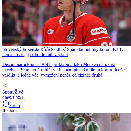
Slovenský hokejista Růžička dluží Spartaku miliony korun. KHL
nemá nástroj, jak ho donutit zaplatit
Disciplinární komise KHL přiřkla Spartaku Moskva nárok na
necelých 30 milionů rublů, v přepočtu přes 8 milionů korun. Jenže
verdikt je jedna věc, vymožení peněz od cizince druhá.
SportyŽivě
dnes, 04:51
3 min
Reklama