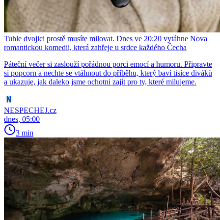
Tuhle dvojici prostě musíte milovat. Dnes ve 20:20 vytáhne Nova
romantickou komedii, která zahřeje u srdce každého Čecha
Páteční večer si zaslouží pořádnou porci emocí a humoru. Připravte
si popcorn a nechte se vtáhnout do příběhu, který baví tisíce diváků
a ukazuje, jak daleko jsme ochotni zajít pro ty, které milujeme.
NESPECHEJ.cz
dnes, 05:00
3 min