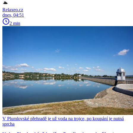
Relaxeo.cz
dnes, 04:51
2 min
V Plumlovské přehradě je už voda na trojce, po koupání je nutná
sprcha