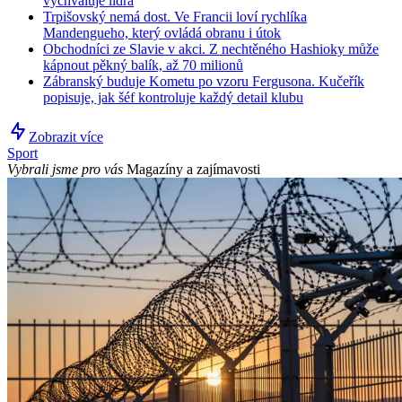
vychvaluje lídra
Trpišovský nemá dost. Ve Francii loví rychlíka
Mandengueho, který ovládá obranu i útok
Obchodníci ze Slavie v akci. Z nechtěného Hashioky může
kápnout pěkný balík, až 70 milionů
Zábranský buduje Kometu po vzoru Fergusona. Kučeřík
popisuje, jak šéf kontroluje každý detail klubu
Zobrazit více
Sport
Vybrali jsme pro vás
Magazíny a zajímavosti