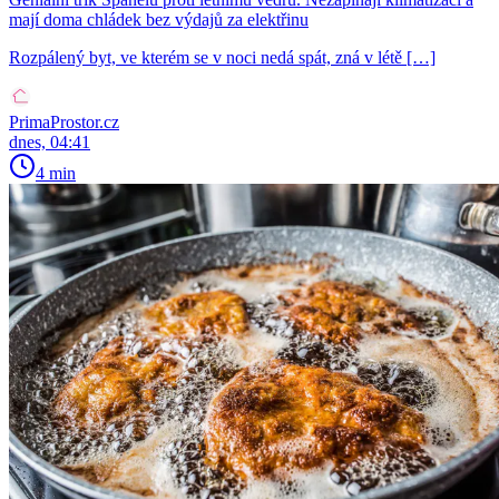
mají doma chládek bez výdajů za elektřinu
Rozpálený byt, ve kterém se v noci nedá spát, zná v létě […]
PrimaProstor.cz
dnes, 04:41
4 min