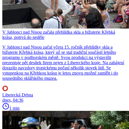
V Jablonci nad Nisou začala přehlídka skla a bižuterie Křehká
krása, potrvá do neděle
V Jablonci nad Nisou začal včera 15. ročník přehlídky skla a
bižuterie Křehká krása, který už se stal tradiční součástí letního
programu v podhorském městě. Svou produkci na výstavišti
prezentuje pět desítek firem nejen z Libereckého kraje. Na zahájení
dorazilo navzdory tropickému počasí několik stovek lidí. Se
vstupenkou na Křehkou krásu je letos znovu možné zamířit i do
sousedního sklářského muzea.
Liberecká Drbna
dnes, 04:36
1 min