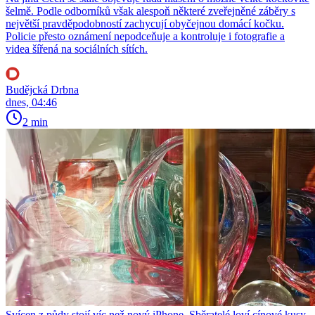
šelmě. Podle odborníků však alespoň některé zveřejněné záběry s
největší pravděpodobností zachycují obyčejnou domácí kočku.
Policie přesto oznámení nepodceňuje a kontroluje i fotografie a
videa šířená na sociálních sítích.
Budějcká Drbna
dnes, 04:46
2 min
Svícen z půdy stojí víc než nový iPhone. Sběratelé loví cínové kusy