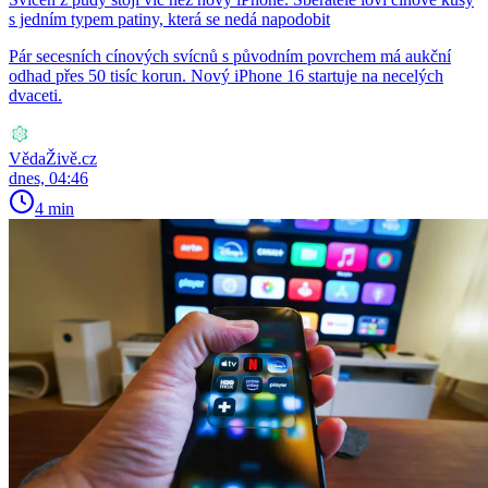
s jedním typem patiny, která se nedá napodobit
Pár secesních cínových svícnů s původním povrchem má aukční
odhad přes 50 tisíc korun. Nový iPhone 16 startuje na necelých
dvaceti.
VědaŽivě.cz
dnes, 04:46
4 min