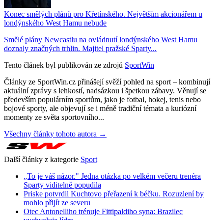
Konec smělých plánů pro Křetínského. Největším akcionářem u
londýnského West Hamu nebude
Smělé plány Newcastlu na ovládnutí londýnského West Hamu
doznaly značných trhlin. Majitel pražské Sparty...
Tento článek byl publikován ze zdrojů
SportWin
Články ze SportWin.cz přinášejí svěží pohled na sport – kombinují
aktuální zprávy s lehkostí, nadsázkou i špetkou zábavy. Věnují se
především populárním sportům, jako je fotbal, hokej, tenis nebo
bojové sporty, ale objevují se i méně tradiční témata a kuriózní
momenty ze světa sportovního...
Všechny články tohoto autora →
Další články z kategorie
Sport
„To je váš názor." Jedna otázka po velkém večeru trenéra
Sparty viditelně popudila
Priske potvrdil Kuchtovo přeřazení k béčku. Rozuzlení by
mohlo přijít ze severu
Otec Antonelliho trénuje Fittipaldiho syna: Brazilec