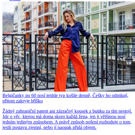
Belgičanky po 60 nosí tenhle typ košile denně, Češky ho odmítají,
přitom zakryje bříško
Žádný zahraniční patent ani zázračný kousek z butiku za tím nestojí.
Jde o věc, kterou má doma skoro každá žena, jen ji většinou nosí
jedním jediným způsobem. A právě způsob nošení rozhoduje o tom,
jestli postavu zjemní, nebo jí naopak přidá objem.