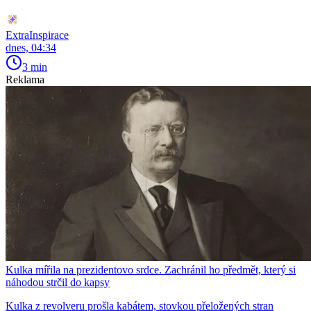
ExtraInspirace
dnes, 04:34
3 min
Reklama
Kulka mířila na prezidentovo srdce. Zachránil ho předmět, který si
náhodou strčil do kapsy
Kulka z revolveru prošla kabátem, stovkou přeložených stran