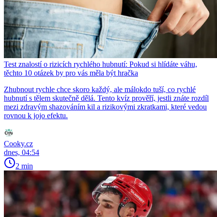
Test znalostí o rizicích rychlého hubnutí: Pokud si hlídáte váhu,
těchto 10 otázek by pro vás měla být hračka
Zhubnout rychle chce skoro každý, ale málokdo tuší, co rychlé
hubnutí s tělem skutečně dělá. Tento kvíz prověří, jestli znáte rozdíl
mezi zdravým shazováním kil a rizikovými zkratkami, které vedou
rovnou k jojo efektu.
Cooky.cz
dnes, 04:54
2 min