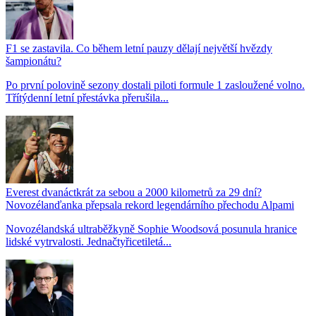
F1 se zastavila. Co během letní pauzy dělají největší hvězdy
šampionátu?
Po první polovině sezony dostali piloti formule 1 zasloužené volno.
Třítýdenní letní přestávka přerušila...
Everest dvanáctkrát za sebou a 2000 kilometrů za 29 dní?
Novozélanďanka přepsala rekord legendárního přechodu Alpami
Novozélandská ultraběžkyně Sophie Woodsová posunula hranice
lidské vytrvalosti. Jednačtyřicetiletá...