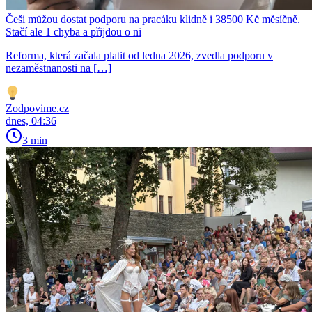
Češi můžou dostat podporu na pracáku klidně i 38500 Kč měsíčně.
Stačí ale 1 chyba a přijdou o ni
Reforma, která začala platit od ledna 2026, zvedla podporu v
nezaměstnanosti na […]
Zodpovime.cz
dnes, 04:36
3 min