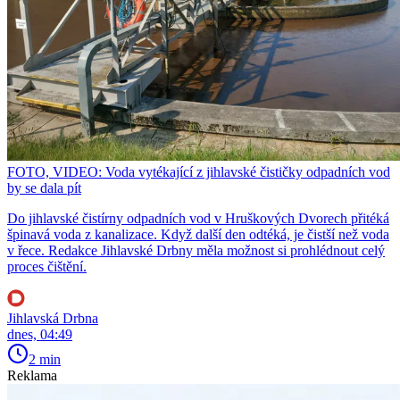
FOTO, VIDEO: Voda vytékající z jihlavské čističky odpadních vod
by se dala pít
Do jihlavské čistírny odpadních vod v Hruškových Dvorech přitéká
špinavá voda z kanalizace. Když další den odtéká, je čistší než voda
v řece. Redakce Jihlavské Drbny měla možnost si prohlédnout celý
proces čištění.
Jihlavská Drbna
dnes, 04:49
2 min
Reklama