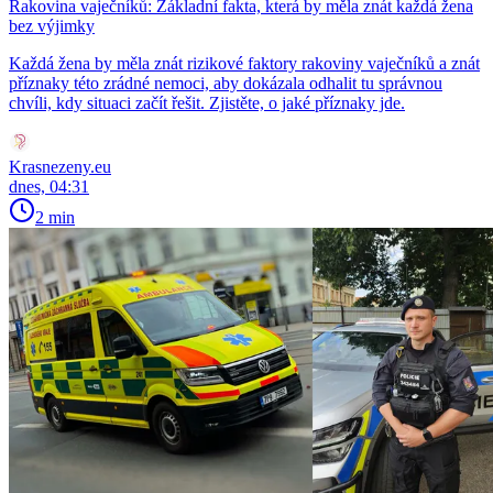
Rakovina vaječníků: Základní fakta, která by měla znát každá žena
bez výjimky
Každá žena by měla znát rizikové faktory rakoviny vaječníků a znát
příznaky této zrádné nemoci, aby dokázala odhalit tu správnou
chvíli, kdy situaci začít řešit. Zjistěte, o jaké příznaky jde.
Krasnezeny.eu
dnes, 04:31
2 min