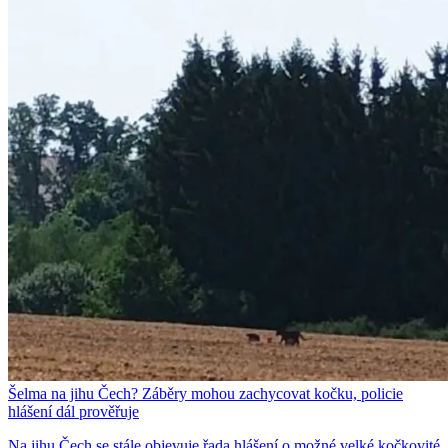
Šelma na jihu Čech? Záběry mohou zachycovat kočku, policie
hlášení dál prověřuje
Na jihu Čech se stále objevuje řada hlášení o možné velké kočkovité