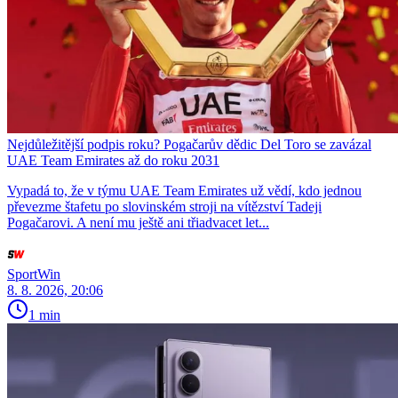
Nejdůležitější podpis roku? Pogačarův dědic Del Toro se zavázal
UAE Team Emirates až do roku 2031
Vypadá to, že v týmu UAE Team Emirates už vědí, kdo jednou
převezme štafetu po slovinském stroji na vítězství Tadeji
Pogačarovi. A není mu ještě ani třiadvacet let...
SportWin
8. 8. 2026, 20:06
1 min