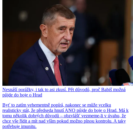
Nesnáší porážky, i tak to asi zkusí. Pět důvodů, proč Babiš možná
půjde do boje o Hrad
Byť to zatím vehementně popírá, nakonec se může vcelku
realisticky stát, že předseda hnutí ANO půjde do boje o Hrad. Má k
tomu několik dobrých důvodů – obzvlášť vezmeme-li v úvahu, že
chce vše řídit a mít nad vším pokud možno plnou kontrolu. A taky
potřebuje imunitu.