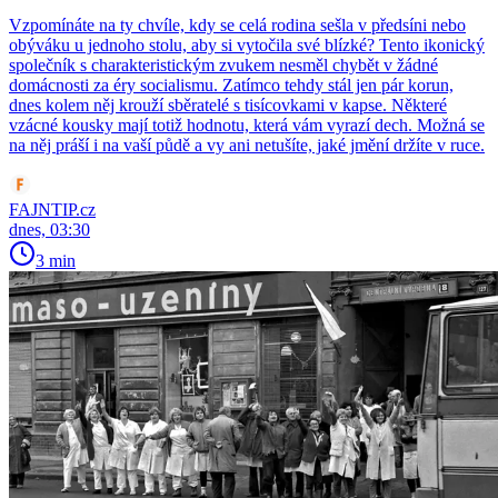
Vzpomínáte na ty chvíle, kdy se celá rodina sešla v předsíni nebo
obýváku u jednoho stolu, aby si vytočila své blízké? Tento ikonický
společník s charakteristickým zvukem nesměl chybět v žádné
domácnosti za éry socialismu. Zatímco tehdy stál jen pár korun,
dnes kolem něj krouží sběratelé s tisícovkami v kapse. Některé
vzácné kousky mají totiž hodnotu, která vám vyrazí dech. Možná se
na něj práší i na vaší půdě a vy ani netušíte, jaké jmění držíte v ruce.
FAJNTIP.cz
dnes, 03:30
3 min