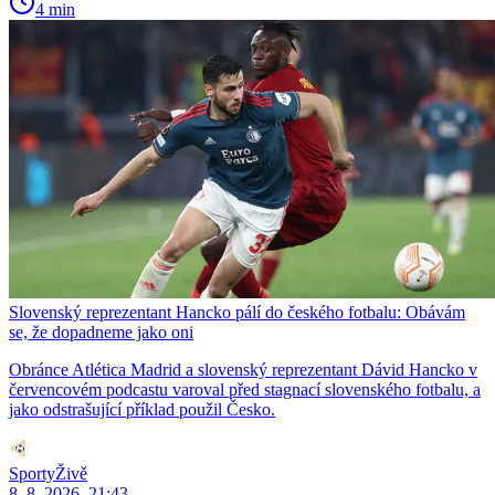
4 min
Slovenský reprezentant Hancko pálí do českého fotbalu: Obávám
se, že dopadneme jako oni
Obránce Atlética Madrid a slovenský reprezentant Dávid Hancko v
červencovém podcastu varoval před stagnací slovenského fotbalu, a
jako odstrašující příklad použil Česko.
SportyŽivě
8. 8. 2026, 21:43