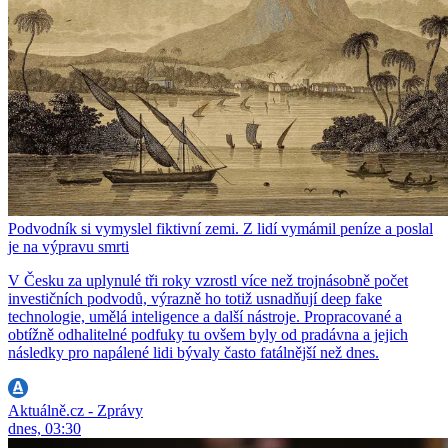
Podvodník si vymyslel fiktivní zemi. Z lidí vymámil peníze a poslal
je na výpravu smrti
V Česku za uplynulé tři roky vzrostl více než trojnásobně počet
investičních podvodů, výrazně ho totiž usnadňují deep fake
technologie, umělá inteligence a další nástroje. Propracované a
obtížně odhalitelné podfuky tu ovšem byly od pradávna a jejich
následky pro napálené lidi bývaly často fatálnější než dnes.
Aktuálně.cz - Zprávy
dnes, 03:30