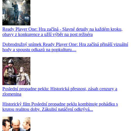
Ready Player One: Hra začíná - Slavné detaily na každém kroku,
obavy z konkurence a užší výběr na post režiséra
Dobrodružný snímek Ready Player One: Hra začíná přináší vizuální
hody a spoustu odkazů na popkulturu....
Poslední propadne peklu: Historická přesnost, zásah cenzury a
zlomenina
Historický film Poslední propadne peklu kombinuje pohádku s
krutou realitou doby. Zákulisí natáčení odkrývá...