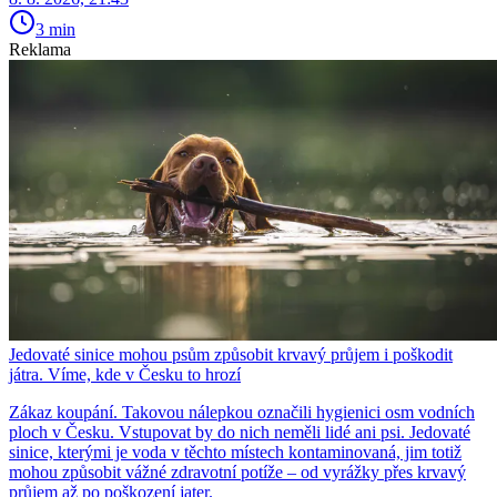
3 min
Reklama
Jedovaté sinice mohou psům způsobit krvavý průjem i poškodit
játra. Víme, kde v Česku to hrozí
Zákaz koupání. Takovou nálepkou označili hygienici osm vodních
ploch v Česku. Vstupovat by do nich neměli lidé ani psi. Jedovaté
sinice, kterými je voda v těchto místech kontaminovaná, jim totiž
mohou způsobit vážné zdravotní potíže – od vyrážky přes krvavý
průjem až po poškození jater.