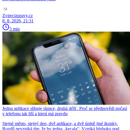
Zvirecizpravy.cz
8. 8. 2026, 21:31
3 min
Jedna aplikace slibuje slunce, druhá déšť. Proč se předpovědi počasí
v telefonu tak liší a která má pravdu
Stejné město, stejný den, dvě aplikace, a dvě úplně jiné ikonky.
Rozdíl nevzniká tím, že by jedna „kecala“. Vzniká hluboko pod