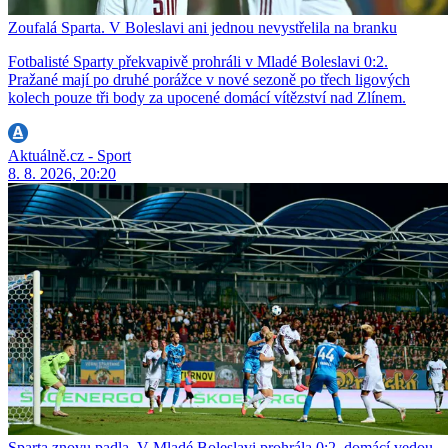
Zoufalá Sparta. V Boleslavi ani jednou nevystřelila na branku
Fotbalisté Sparty překvapivě prohráli v Mladé Boleslavi 0:2.
Pražané mají po druhé porážce v nové sezoně po třech ligových
kolech pouze tři body za upocené domácí vítězství nad Zlínem.
Aktuálně.cz - Sport
8. 8. 2026, 20:20
Sparta znovu padla. V Mladé Boleslavi prohrála 0:2, domácí vedou