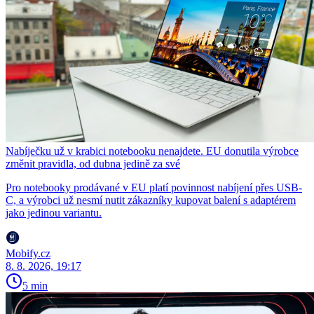
Nabíječku už v krabici notebooku nenajdete. EU donutila výrobce
změnit pravidla, od dubna jedině za své
Pro notebooky prodávané v EU platí povinnost nabíjení přes USB-
C, a výrobci už nesmí nutit zákazníky kupovat balení s adaptérem
jako jedinou variantu.
Mobify.cz
8. 8. 2026, 19:17
5 min