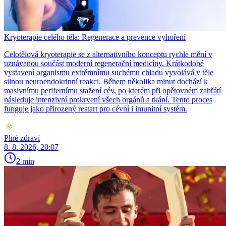
Kryoterapie celého těla: Regenerace a prevence vyhoření
Celotělová kryoterapie se z alternativního konceptu rychle mění v
uznávanou součást moderní regenerační medicíny. Krátkodobé
vystavení organismu extrémnímu suchému chladu vyvolává v těle
silnou neuroendokrinní reakci. Během několika minut dochází k
masivnímu perifernímu stažení cév, po kterém při opětovném zahřátí
následuje intenzivní prokrvení všech orgánů a tkání. Tento proces
funguje jako přirozený restart pro cévní i imunitní systém.
Plné zdraví
8. 8. 2026, 20:07
2 min