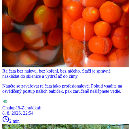
Rajčata bez nálevu, bez koření, bez ničeho. Stačí je správně
naskládat do sklenice a vydrží až do zimy
Naučte se zavařovat rajčata jako profesionálové. Pokud vsadíte na
osvědčený postup našich babiček, pak zaručeně nešlápnete vedle.
Chalupáři-Zahrádkáři
8. 8. 2026, 22:54
2 min