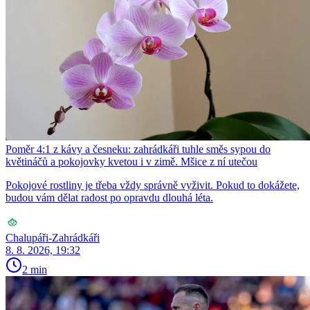
Poměr 4:1 z kávy a česneku: zahrádkáři tuhle směs sypou do
květináčů a pokojovky kvetou i v zimě. Mšice z ní utečou
Pokojové rostliny je třeba vždy správně vyživit. Pokud to dokážete,
budou vám dělat radost po opravdu dlouhá léta.
Chalupáři-Zahrádkáři
8. 8. 2026, 19:32
2 min