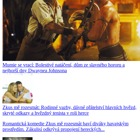
Mumie se vrací: Bolestivé natáčení, dům ze slavného hororu a
nejhorší dny Dwaynea Johnsona
Zkus mě rozesmát: Rodinné vazby, dávné přátelství hlavních hvězd,
skryté odkazy a hvězdný tenista v roli herce
Romantická komedie Zkus mě rozesmát baví diváky havajským
prostředím. Zákulisí odkrývá propojení hereckých...