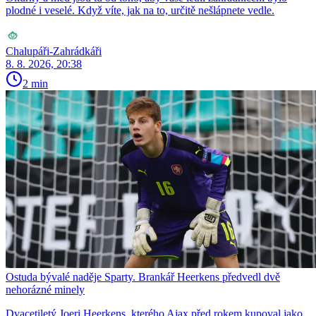
plodné i veselé. Když víte, jak na to, určitě nešlápnete vedle.
Chalupáři-Zahrádkáři
8. 8. 2026, 20:38
2 min
Ostuda bývalé naděje Sparty. Brankář Heerkens předvedl dvě
nehorázné minely
Dvacetiletý Joeri Heerkens, kterého Ajax před rokem kupoval jako