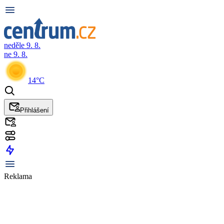
neděle 9. 8.
ne 9. 8.
14°C
Přihlášení
Reklama