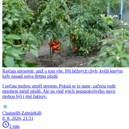
Rajčata stresujete, aniž o tom víte. Pět běžných chyb, kvůli kterým
keře nasadí sotva třetinu plodů
I rajčata mohou utrpět stresem. Pokud se to stane, začnou rodit
mnohem méně plodů. Ale na vině jejich neuspokojivého stavu
mohou být i jiné faktory.
Chalupáři-Zahrádkáři
8. 8. 2026, 21:51
2 min