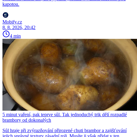
kapotou.
Mobify.cz
8. 8. 2026, 20:42
4 min
5 minut vaření, pak teprve sůl. Tak jednoduchý trik dělí rozpadlé
brambory od dokonalých
Sůl hraje při zvýrazňování přirozené chuti brambor a zajišťování
jejich správné textury zásadní roli. Musíte ji však přidat v ten