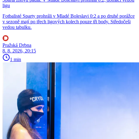
ligu
Fotbalisté Sparty prohráli v Mladé Boleslavi 0:2 a po druhé porážce
v sezoně mají po třech ligových kolech pouze tři body. Středočeši
vedou tabulku.
Pražská Drbna
8. 8. 2026, 20:15
1 min