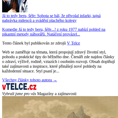
Já to tedy beru, šéfe: Sobota se bál, že přivolal infarkt, tajná
nahrávka milenců a svádění plachého kolegy
Komedie Já to tedy beru, šéfe...! z roku 1977 nabízí pohled na
pikantní metody náborářů. Natáčení provázel...
Tento článek byl publikován ze zdrojů
V Telce
Web se zaměřuje na témata, která propojují zdravý životní styl,
pohodu a praktické tipy do běžného dne. Čtenáři zde najdou články
o zdraví, výživě, rodině, vztazích i osobním rozvoji. Obsah doplňují
také zajímavosti a inspirace, které přinášejí nové pohledy na
každodenní situace. Styl psaní je...
Všechny články tohoto autora →
Vybrali jsme pro vás
Magazíny a zajímavosti