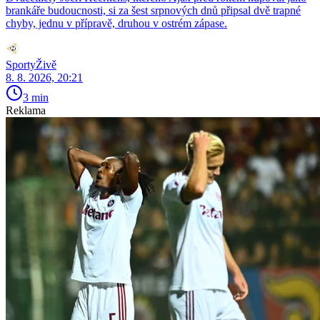
brankáře budoucnosti, si za šest srpnových dnů připsal dvě trapné
chyby, jednu v přípravě, druhou v ostrém zápase.
SportyŽivě
8. 8. 2026, 20:21
3 min
Reklama