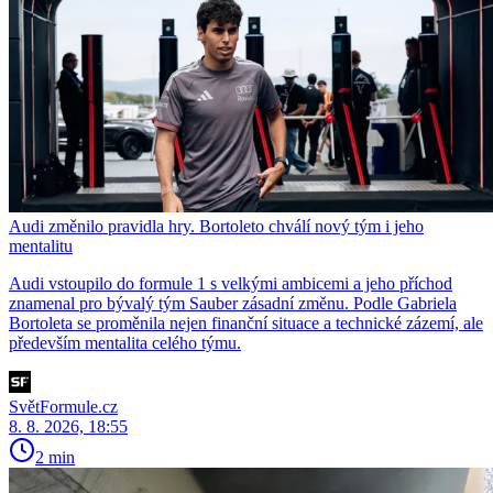
Audi změnilo pravidla hry. Bortoleto chválí nový tým i jeho
mentalitu
Audi vstoupilo do formule 1 s velkými ambicemi a jeho příchod
znamenal pro bývalý tým Sauber zásadní změnu. Podle Gabriela
Bortoleta se proměnila nejen finanční situace a technické zázemí, ale
především mentalita celého týmu.
SvětFormule.cz
8. 8. 2026, 18:55
2 min