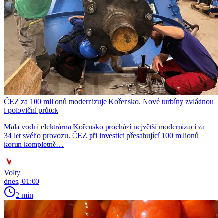
ČEZ za 100 milionů modernizuje Kořensko. Nové turbíny zvládnou
i poloviční průtok
Malá vodní elektrárna Kořensko prochází největší modernizací za
34 let svého provozu. ČEZ při investici přesahující 100 milionů
korun kompletně…
Volty
dnes, 01:00
2 min