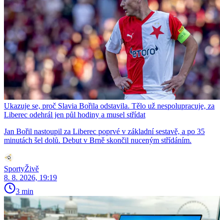
Ukazuje se, proč Slavia Bořila odstavila. Tělo už nespolupracuje, za
Liberec odehrál jen půl hodiny a musel střídat
Jan Bořil nastoupil za Liberec poprvé v základní sestavě, a po 35
minutách šel dolů. Debut v Brně skončil nuceným střídáním.
SportyŽivě
8. 8. 2026, 19:19
3 min