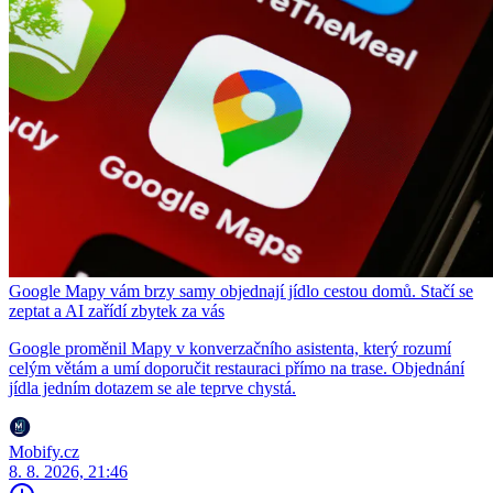
Google Mapy vám brzy samy objednají jídlo cestou domů. Stačí se
zeptat a AI zařídí zbytek za vás
Google proměnil Mapy v konverzačního asistenta, který rozumí
celým větám a umí doporučit restauraci přímo na trase. Objednání
jídla jedním dotazem se ale teprve chystá.
Mobify.cz
8. 8. 2026, 21:46