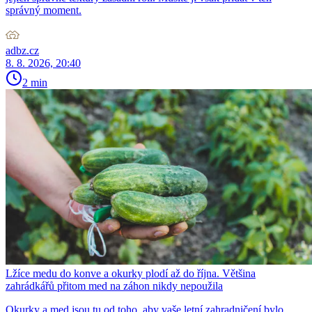
správný moment.
adbz.cz
8. 8. 2026, 20:40
2 min
Lžíce medu do konve a okurky plodí až do října. Většina
zahrádkářů přitom med na záhon nikdy nepoužila
Okurky a med jsou tu od toho, aby vaše letní zahradničení bylo