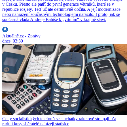
v Česku. Přesto ale patří do první generace větrníků, které se v
republice rozjely. Teď už ale definitivně dožila. A její modernizace
nebo nahrazení současnými technologiemi narazilo. I proto, jak se
současná vláda Andreje Babiše k „vrtulím“ v krajině staví.
Aktuálně.cz - Zprávy
dnes, 03:30
Ceny socialistických telefonů se sluchátky raketově stoupají. Za
raritní kusy sběratelé nabízejí statisíce