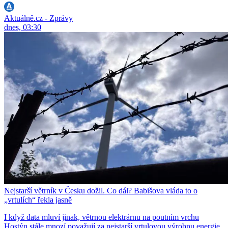
Aktuálně.cz - Zprávy
dnes, 03:30
Nejstarší větrník v Česku dožil. Co dál? Babišova vláda to o
„vrtulích“ řekla jasně
I když data mluví jinak, větrnou elektrárnu na poutním vrchu
Hostýn stále mnozí považují za nejstarší vrtulovou výrobnu energie