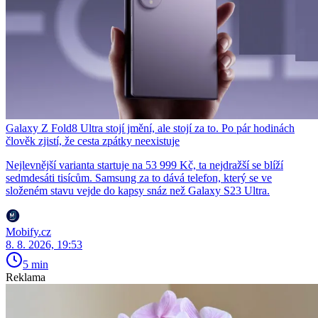
Galaxy Z Fold8 Ultra stojí jmění, ale stojí za to. Po pár hodinách
člověk zjistí, že cesta zpátky neexistuje
Nejlevnější varianta startuje na 53 999 Kč, ta nejdražší se blíží
sedmdesáti tisícům. Samsung za to dává telefon, který se ve
složeném stavu vejde do kapsy snáz než Galaxy S23 Ultra.
Mobify.cz
8. 8. 2026, 19:53
5 min
Reklama