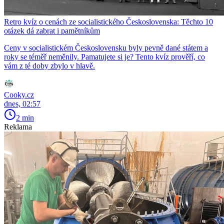
Retro kvíz o cenách ze socialistického Československa: Těchto 10
otázek dá zabrat i pamětníkům
Ceny v socialistickém Československu byly pevně dané státem a
roky se téměř neměnily. Pamatujete si je? Tento kvíz prověří, co
vám z té doby zbylo v hlavě.
Cooky.cz
dnes, 02:57
2 min
Reklama