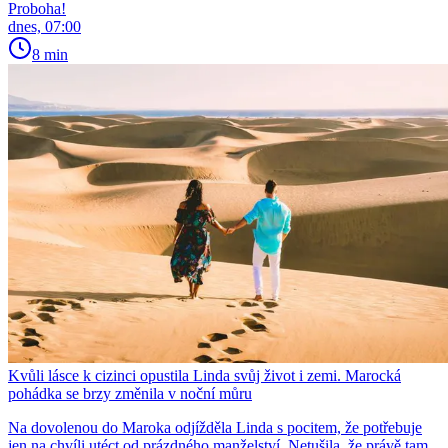
Proboha!
dnes, 07:00
8 min
Kvůli lásce k cizinci opustila Linda svůj život i zemi. Marocká
pohádka se brzy změnila v noční můru
Na dovolenou do Maroka odjížděla Linda s pocitem, že potřebuje
jen na chvíli utéct od prázdného manželství. Netušila, že právě tam