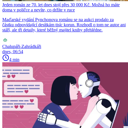
Jeden román ze 70. let dnes stojí přes 30 000 Kč. Možná ho máte
doma v poličce a nevíte, co držíte v ruce
Maďarské vydání Pynchonova románu se na aukci prodalo za
částku odpovídající desítkám tisíc korun. Rozhodl o tom ne autor ani
stáří, ale tři detaily, které běžný majitel knihy přehlédne.
Chalupáři-Zahrádkáři
dnes, 06:54
4 min