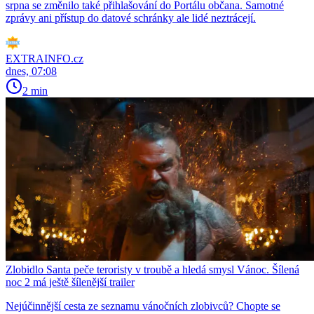
srpna se změnilo také přihlašování do Portálu občana. Samotné
zprávy ani přístup do datové schránky ale lidé neztrácejí.
EXTRAINFO.cz
dnes, 07:08
2 min
Zlobidlo Santa peče teroristy v troubě a hledá smysl Vánoc. Šílená
noc 2 má ještě šílenější trailer
Nejúčinnější cesta ze seznamu vánočních zlobivců? Chopte se