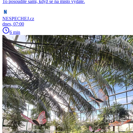
To posoudíte sami, když se na místo vydáte.
NESPECHEJ.cz
dnes, 07:00
6 min