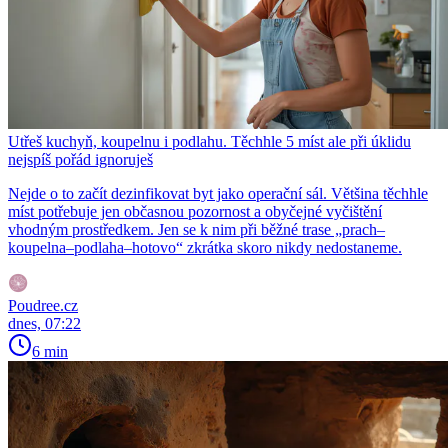
Utřeš kuchyň, koupelnu i podlahu. Těchhle 5 míst ale při úklidu
nejspíš pořád ignoruješ
Nejde o to začít dezinfikovat byt jako operační sál. Většina těchhle
míst potřebuje jen občasnou pozornost a obyčejné vyčištění
vhodným prostředkem. Jen se k nim při běžné trase „prach–
koupelna–podlaha–hotovo“ zkrátka skoro nikdy nedostaneme.
Poudree.cz
dnes, 07:22
6 min