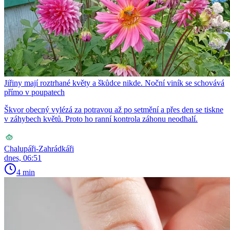
Jiřiny mají roztrhané květy a škůdce nikde. Noční viník se schovává
přímo v poupatech
Škvor obecný vylézá za potravou až po setmění a přes den se tiskne
v záhybech květů. Proto ho ranní kontrola záhonu neodhalí.
Chalupáři-Zahrádkáři
dnes, 06:51
4 min