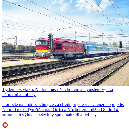
Týden bez vlaků. Na trať mezi Náchodem a Týništěm vyráží
náhradní autobusy
Dorazíte na nádraží s tím, že za chvíli přijede vlak. Jenže nepřijede.
Na trati mezi Týništěm nad Orlicí a Náchodem totiž od 8. do 14.
srpna platí výluka a všechny spoje nahradí autobusy.