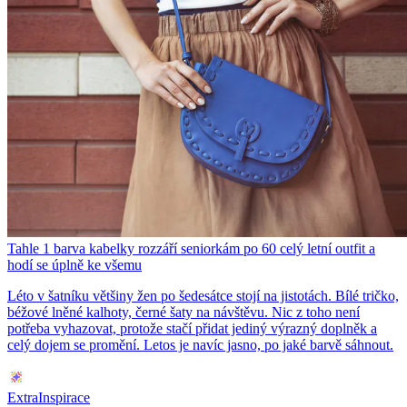
Tahle 1 barva kabelky rozzáří seniorkám po 60 celý letní outfit a
hodí se úplně ke všemu
Léto v šatníku většiny žen po šedesátce stojí na jistotách. Bílé tričko,
béžové lněné kalhoty, černé šaty na návštěvu. Nic z toho není
potřeba vyhazovat, protože stačí přidat jediný výrazný doplněk a
celý dojem se promění. Letos je navíc jasno, po jaké barvě sáhnout.
ExtraInspirace