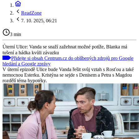
ReadZone
7. 10. 2025, 06:21
3 min
Úterní Ulice: Vanda se snaží zažehnat možné potíže, Blanka má
tušení a hádka kvůli závazku
Přidejte si obsah Centrum.cz do oblíbených zdrojů pro Google
hledání a Google zprávy
V úterní epizodě Ulice bude Vanda řešit svůj vztah s Rosťou a také
nemocnou Esterku. Kristýna se sejde s Denisem a Petra s Magdou
rozdělí téma hypotéky.