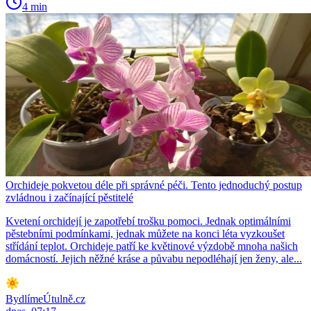
4 min
Orchideje pokvetou déle při správné péči. Tento jednoduchý postup
zvládnou i začínající pěstitelé
Kvetení orchidejí je zapotřebí trošku pomoci. Jednak optimálními
pěstebními podmínkami, jednak můžete na konci léta vyzkoušet
střídání teplot. Orchideje patří ke květinové výzdobě mnoha našich
domácností. Jejich něžné kráse a půvabu nepodléhají jen ženy, ale...
BydlímeÚtulně.cz