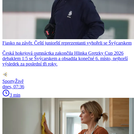
Fiasko na závěr. Čeští juniorští reprezentanti vyhořeli se Švýcarskem
Česká hokejová osmnáctka zakončila Hlinka Gretzky Cup 2026
debaklem 1:5 se Švýcarskem a obsadila konečné 6. místo, nejhorší
výsledek za poslední tři roky.
SportyŽivě
dnes, 07:36
3 min