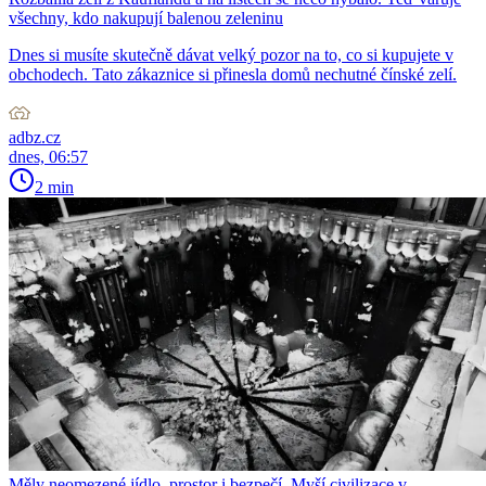
všechny, kdo nakupují balenou zeleninu
Dnes si musíte skutečně dávat velký pozor na to, co si kupujete v
obchodech. Tato zákaznice si přinesla domů nechutné čínské zelí.
adbz.cz
dnes, 06:57
2 min
Měly neomezené jídlo, prostor i bezpečí. Myší civilizace v