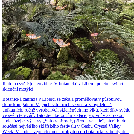
Jinde na světě je neuvidíte. V botanické v Liberci poletují svítící
sklenění motýlci
Botanická zahrada v Liberci se začala proměňovat v působivou
sklářskou galerii. V jejích sklenících se včera zabydlelo 15
unikátních, ručně vyrobených skleněných motýlků, kteří díky světlu
ve svém těle září. Tato dechberoucí instalace je první vlaštovkou
nadcházející výstavy „Sklo v přírodě, příroda ve skle“, která bude
součástí největšího sklářského festivalu v Česku Crystal Valley
Week. V nadcházejících dnech přibydou do botanické zahrady díla