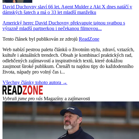
David Duchovny slaví 66 let. Agent Mulder z Akt X dnes natáčí v
dámských šatech a má o 33 let mladší manželku
Americký herec David Duchovny překvapuje tajnou svatbou s
výrazně mladší partnerkou i nečekanou filmovou...
Tento článek byl publikován ze zdrojů
ReadZone
Web nabízí pestrou paletu článků o životním stylu, zdraví, vztazích,
kultuře i aktuálních trendech. Obsah je kombinací praktických rad,
odlehčených zajímavostí a inspirativních textů, které dokážou
zaujmout široké publikum. Čtenáři tu najdou tipy do každodenního
života, nápady pro volný čas i...
Všechny články tohoto autora →
Vybrali jsme pro vás
Magazíny a zajímavosti