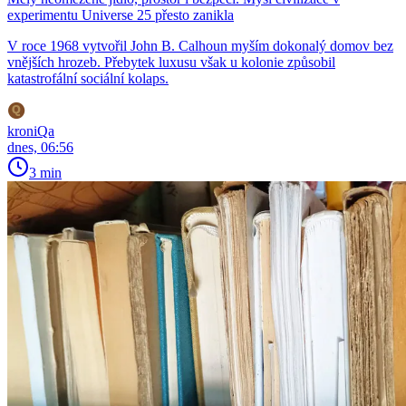
experimentu Universe 25 přesto zanikla
V roce 1968 vytvořil John B. Calhoun myším dokonalý domov bez
vnějších hrozeb. Přebytek luxusu však u kolonie způsobil
katastrofální sociální kolaps.
kroniQa
dnes, 06:56
3 min