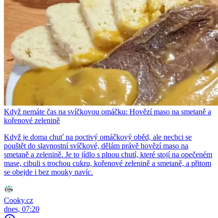
Když nemáte čas na svíčkovou omáčku: Hovězí maso na smetaně a
kořenové zelenině
Když je doma chuť na poctivý omáčkový oběd, ale nechci se
pouštět do slavnostní svíčkové, dělám právě hovězí maso na
smetaně a zelenině. Je to jídlo s plnou chutí, které stojí na opečeném
mase, cibuli s trochou cukru, kořenové zelenině a smetaně, a přitom
se obejde i bez mouky navíc.
Cooky.cz
dnes, 07:20