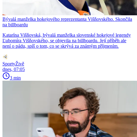
Bývalá manželka hokejového reprezentanta Višňovského. Skončila
na billboardu
Katarína Višňovská, bývalá manželka slovenské hokejové legendy
Ľubomíra Višňovského, se objevila na billboardu. Její příběh ale
není o pádu, spíš o tom, co se skrývá za známým příjmením.
SportyŽivě
dnes, 07:05
3 min