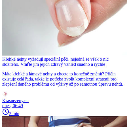
Křehké nehty vyžadují speciální péči, nejedná se však o nic
složitého. Vraťte jim jejich zdravý vzhled snadno a rychle
Máte křehké a lámavé nehty a chcete to konečně změnit? Příčin
existuje celá řada, takže je potřeba zvolit komplexní strategii pro
zlepšení daného problému od výživy až po samotnou úpravu nehtů.
Krasnezeny.eu
dnes, 06:49
2 min