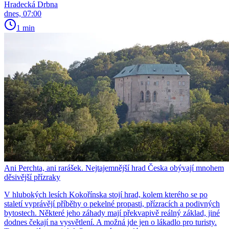
Hradecká Drbna
dnes, 07:00
1 min
Ani Perchta, ani rarášek. Nejtajemnější hrad Česka obývají mnohem
děsivější přízraky
V hlubokých lesích Kokořínska stojí hrad, kolem kterého se po
staletí vyprávějí příběhy o pekelné propasti, přízracích a podivných
bytostech. Některé jeho záhady mají překvapivě reálný základ, jiné
dodnes čekají na vysvětlení. A možná jde jen o lákadlo pro turisty.