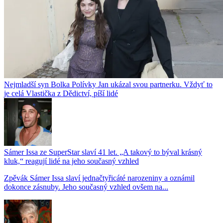
Nejmladší syn Bolka Polívky Jan ukázal svou partnerku. Vždyť to
je celá Vlastička z Dědictví, píší lidé
Sámer Issa ze SuperStar slaví 41 let. „A takový to býval krásný
kluk,“ reagují lidé na jeho současný vzhled
Zpěvák Sámer Issa slaví jednačtyřicáté narozeniny a oznámil
dokonce zásnuby. Jeho současný vzhled ovšem na...