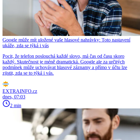
Google může mít uložené vaše hlasové nahrávky: Toto nastavení
ukáže, zda se týká i vás
Pocit, že telefon poslouchá každé slovo, má čas od času skoro
každý. Skutečnost je méně dramatická. Google ale za určitých
podmínek může uchovávat hlasové záznamy a přímo v účtu lze
zjistit, zda se to týká i vás.
EXTRAINFO.cz
dnes, 07:03
2 min