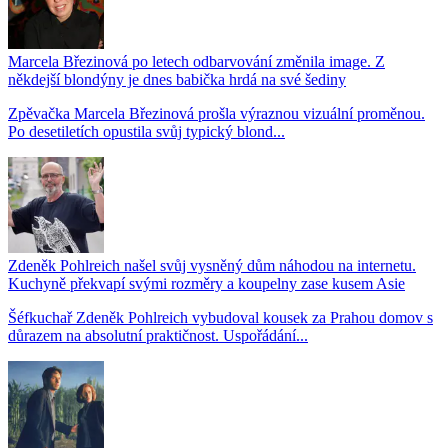
Marcela Březinová po letech odbarvování změnila image. Z
někdejší blondýny je dnes babička hrdá na své šediny
Zpěvačka Marcela Březinová prošla výraznou vizuální proměnou.
Po desetiletích opustila svůj typický blond...
Zdeněk Pohlreich našel svůj vysněný dům náhodou na internetu.
Kuchyně překvapí svými rozměry a koupelny zase kusem Asie
Šéfkuchař Zdeněk Pohlreich vybudoval kousek za Prahou domov s
důrazem na absolutní praktičnost. Uspořádání...