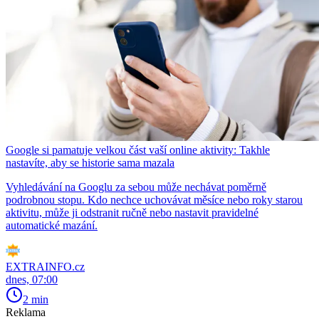
Google si pamatuje velkou část vaší online aktivity: Takhle
nastavíte, aby se historie sama mazala
Vyhledávání na Googlu za sebou může nechávat poměrně
podrobnou stopu. Kdo nechce uchovávat měsíce nebo roky starou
aktivitu, může ji odstranit ručně nebo nastavit pravidelné
automatické mazání.
EXTRAINFO.cz
dnes, 07:00
2 min
Reklama