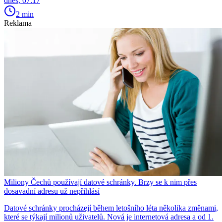
dnes, 07:17
2 min
Reklama
Miliony Čechů používají datové schránky. Brzy se k nim přes
dosavadní adresu už nepřihlásí
Datové schránky procházejí během letošního léta několika změnami,
které se týkají milionů uživatelů. Nová je internetová adresa a od 1.