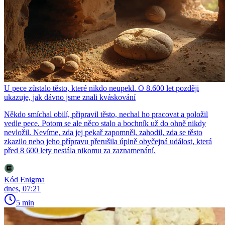
U pece zůstalo těsto, které nikdo neupekl. O 8.600 let později
ukazuje, jak dávno jsme znali kváskování
Někdo smíchal obilí, připravil těsto, nechal ho pracovat a položil
vedle pece. Potom se ale něco stalo a bochník už do ohně nikdy
nevložil. Nevíme, zda jej pekař zapomněl, zahodil, zda se těsto
zkazilo nebo jeho přípravu přerušila úplně obyčejná událost, která
před 8 600 lety nestála nikomu za zaznamenání.
Kód Enigma
dnes, 07:21
5 min