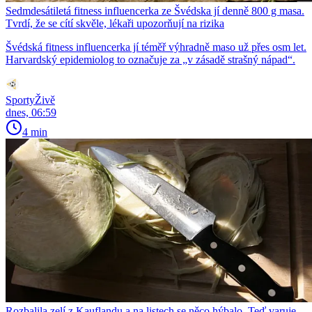
Sedmdesátiletá fitness influencerka ze Švédska jí denně 800 g masa.
Tvrdí, že se cítí skvěle, lékaři upozorňují na rizika
Švédská fitness influencerka jí téměř výhradně maso už přes osm let.
Harvardský epidemiolog to označuje za „v zásadě strašný nápad“.
SportyŽivě
dnes, 06:59
4 min
Rozbalila zelí z Kauflandu a na listech se něco hýbalo. Teď varuje