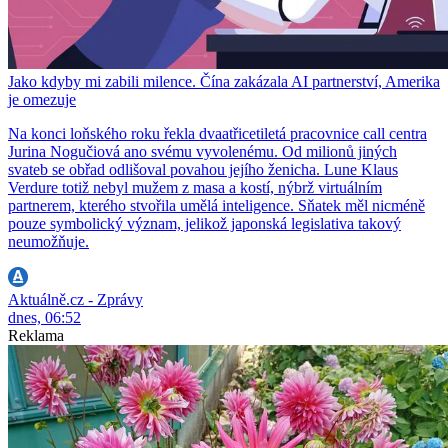
Jako kdyby mi zabili milence. Čína zakázala AI partnerství, Amerika
je omezuje
Na konci loňského roku řekla dvaatřicetiletá pracovnice call centra
Jurina Nogučiová ano svému vyvolenému. Od milionů jiných
svateb se obřad odlišoval povahou jejího ženicha. Lune Klaus
Verdure totiž nebyl mužem z masa a kostí, nýbrž virtuálním
partnerem, kterého stvořila umělá inteligence. Sňatek měl nicméně
pouze symbolický význam, jelikož japonská legislativa takový
neumožňuje.
Aktuálně.cz - Zprávy
dnes, 06:52
Reklama