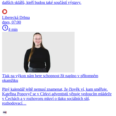
dalších sklářů, kteří budou také součástí výstavy.
Liberecká Drbna
dnes, 07:00
4 min
Tlak na výkon nám bere schopnost žít naplno v přítomném
okamžiku
Plný kalendář ještě nemusí znamenat, že člověk ví, kam směřuje.
Kateřina Popovyč se v Církvi adventistů věnuje vedoucím mládeže
v Čechách a v rozhovoru mluví o tlaku sociálních sítí,
rozhodovací…