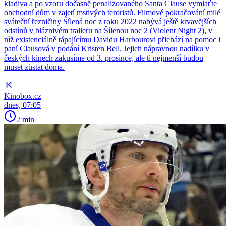
kladiva a po vzoru dočasně penalizovaného Santa Clause vymlaťte
obchodní dům v zajetí mstivých teroristů. Filmové pokračování milé
sváteční řezničiny Šílená noc z roku 2022 nabývá ještě krvavějších
odstínů v bláznivém traileru na Šílenou noc 2 (Violent Night 2), v
níž existenciálně tápajícímu Davidu Harbourovi přichází na pomoc i
paní Clausová v podání Kristen Bell. Jejich nápravnou nadílku v
českých kinech zakusíme od 3. prosince, ale ti nejmenší budou
muset zůstat doma.
Kinobox.cz
dnes, 07:05
2 min