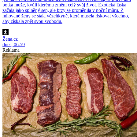
potká muže, kvůli kterému změní celý svůj život. Exotická láska
začala jako splněný sen, ale brzy se proměnila v noční můru. Z
milované ženy se stala vězeňkyně, která musela riskovat všechno,
aby získala zpět svou svobodu.
Žena.cz
dnes, 06:59
Reklama