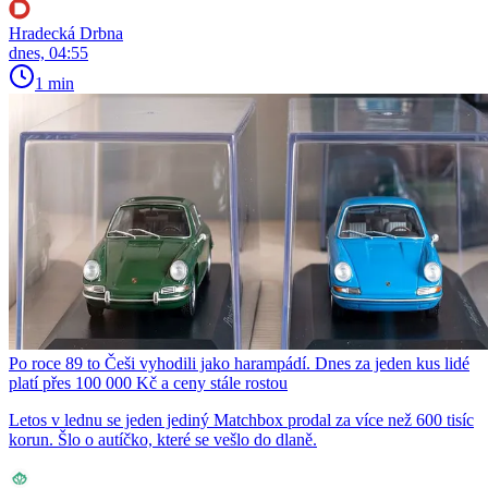
Hradecká Drbna
dnes, 04:55
1 min
Po roce 89 to Češi vyhodili jako harampádí. Dnes za jeden kus lidé
platí přes 100 000 Kč a ceny stále rostou
Letos v lednu se jeden jediný Matchbox prodal za více než 600 tisíc
korun. Šlo o autíčko, které se vešlo do dlaně.