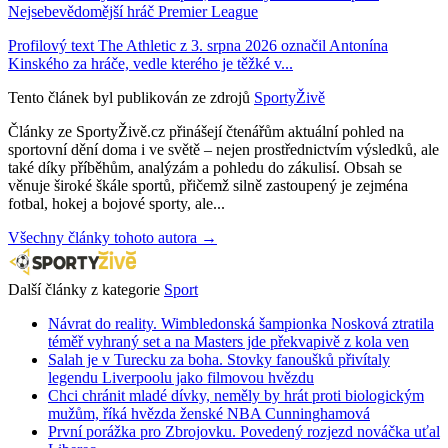
Nejsebevědomější hráč Premier League
Profilový text The Athletic z 3. srpna 2026 označil Antonína
Kinského za hráče, vedle kterého je těžké v...
Tento článek byl publikován ze zdrojů
SportyŽivě
Články ze SportyŽivě.cz přinášejí čtenářům aktuální pohled na
sportovní dění doma i ve světě – nejen prostřednictvím výsledků, ale
také díky příběhům, analýzám a pohledu do zákulisí. Obsah se
věnuje široké škále sportů, přičemž silně zastoupený je zejména
fotbal, hokej a bojové sporty, ale...
Všechny články tohoto autora →
Další články z kategorie
Sport
Návrat do reality. Wimbledonská šampionka Nosková ztratila
téměř vyhraný set a na Masters jde překvapivě z kola ven
Salah je v Turecku za boha. Stovky fanoušků přivítaly
legendu Liverpoolu jako filmovou hvězdu
Chci chránit mladé dívky, neměly by hrát proti biologickým
mužům, říká hvězda ženské NBA Cunninghamová
První porážka pro Zbrojovku. Povedený rozjezd nováčka uťal