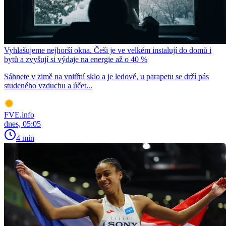
Vyhlašujeme nejhorší okna. Češi je ve velkém instalují do domů i
bytů a zvyšují si výdaje na energie až o 40 %
Sáhnete v zimě na vnitřní sklo a je ledové, u parapetu se drží pás
studeného vzduchu a účet...
FVE.info
dnes, 05:05
4 min