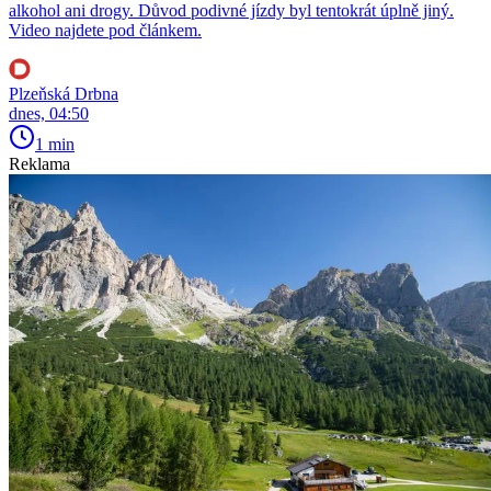
alkohol ani drogy. Důvod podivné jízdy byl tentokrát úplně jiný.
Video najdete pod článkem.
Plzeňská Drbna
dnes, 04:50
1 min
Reklama