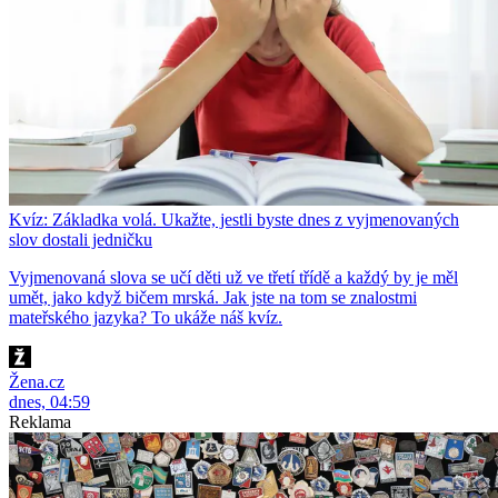
Kvíz: Základka volá. Ukažte, jestli byste dnes z vyjmenovaných
slov dostali jedničku
Vyjmenovaná slova se učí děti už ve třetí třídě a každý by je měl
umět, jako když bičem mrská. Jak jste na tom se znalostmi
mateřského jazyka? To ukáže náš kvíz.
Žena.cz
dnes, 04:59
Reklama