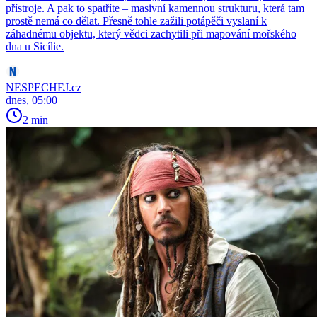
přístroje. A pak to spatříte – masivní kamennou strukturu, která tam
prostě nemá co dělat. Přesně tohle zažili potápěči vyslaní k
záhadnému objektu, který vědci zachytili při mapování mořského
dna u Sicílie.
NESPECHEJ.cz
dnes, 05:00
2 min