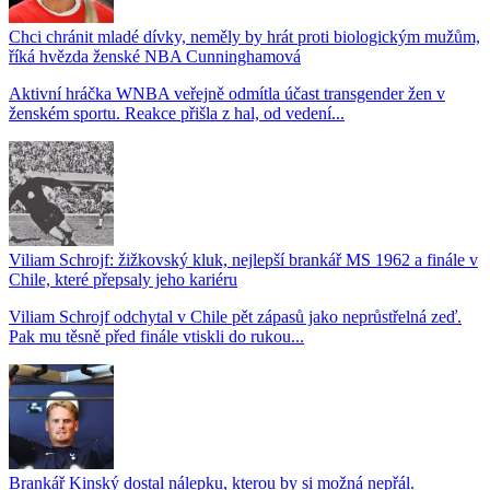
Chci chránit mladé dívky, neměly by hrát proti biologickým mužům,
říká hvězda ženské NBA Cunninghamová
Aktivní hráčka WNBA veřejně odmítla účast transgender žen v
ženském sportu. Reakce přišla z hal, od vedení...
Viliam Schrojf: žižkovský kluk, nejlepší brankář MS 1962 a finále v
Chile, které přepsaly jeho kariéru
Viliam Schrojf odchytal v Chile pět zápasů jako neprůstřelná zeď.
Pak mu těsně před finále vtiskli do rukou...
Brankář Kinský dostal nálepku, kterou by si možná nepřál.