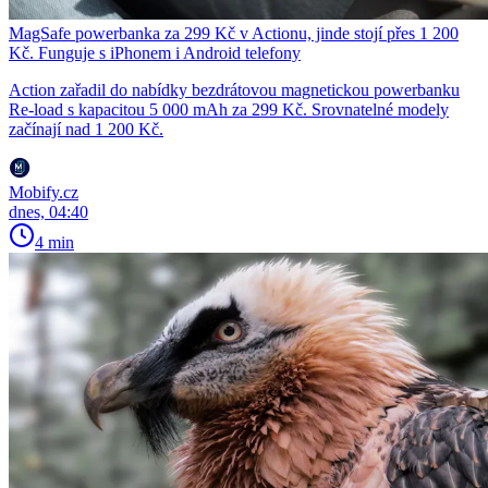
MagSafe powerbanka za 299 Kč v Actionu, jinde stojí přes 1 200
Kč. Funguje s iPhonem i Android telefony
Action zařadil do nabídky bezdrátovou magnetickou powerbanku
Re-load s kapacitou 5 000 mAh za 299 Kč. Srovnatelné modely
začínají nad 1 200 Kč.
Mobify.cz
dnes, 04:40
4 min