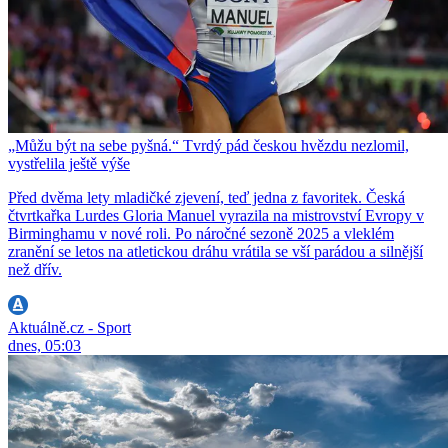
„Můžu být na sebe pyšná.“ Tvrdý pád českou hvězdu nezlomil,
vystřelila ještě výše
Před dvěma lety mladičké zjevení, teď jedna z favoritek. Česká
čtvrtkařka Lurdes Gloria Manuel vyrazila na mistrovství Evropy v
Birminghamu v nové roli. Po náročné sezoně 2025 a vleklém
zranění se letos na atletickou dráhu vrátila se vší parádou a silnější
než dřív.
Aktuálně.cz - Sport
dnes, 05:03