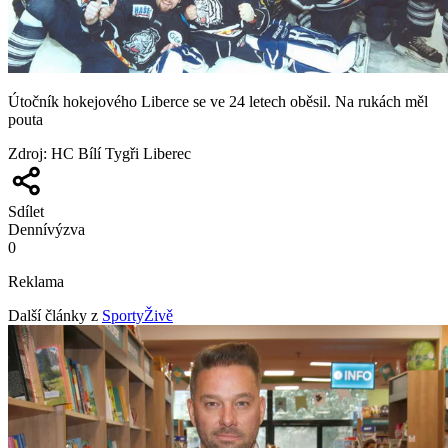
Útočník hokejového Liberce se ve 24 letech oběsil. Na rukách měl
pouta
Zdroj
:
HC Bílí Tygři Liberec
Sdílet
Denní
výzva
0
Reklama
Další články z
SportyŽivě