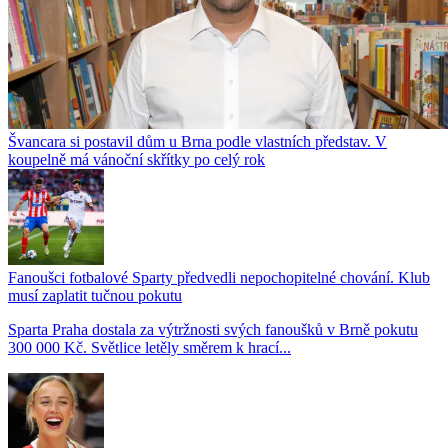
Švancara si postavil dům u Brna podle vlastních představ. V
koupelně má vánoční skřítky po celý rok
Fanoušci fotbalové Sparty předvedli nepochopitelné chování. Klub
musí zaplatit tučnou pokutu
Sparta Praha dostala za výtržnosti svých fanoušků v Brně pokutu
300 000 Kč. Světlice letěly směrem k hrací...