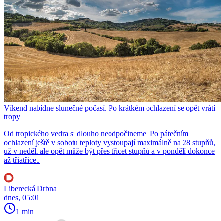
Víkend nabídne slunečné počasí. Po krátkém ochlazení se opět vrátí
tropy
Od tropického vedra si dlouho neodpočineme. Po pátečním
ochlazení ještě v sobotu teploty vystoupají maximálně na 28 stupňů,
už v neděli ale opět může být přes třicet stupňů a v pondělí dokonce
až třiatřicet.
Liberecká Drbna
dnes, 05:01
1 min