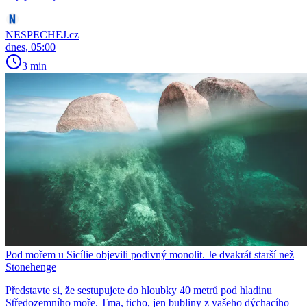
NESPECHEJ.cz
dnes, 05:00
3 min
Pod mořem u Sicílie objevili podivný monolit. Je dvakrát starší než
Stonehenge
Představte si, že sestupujete do hloubky 40 metrů pod hladinu
Středozemního moře. Tma, ticho, jen bubliny z vašeho dýchacího