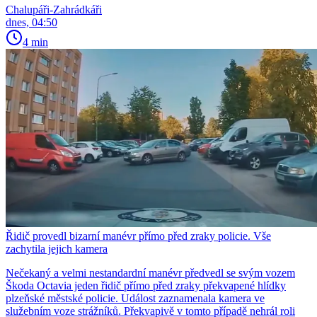
Chalupáři-Zahrádkáři
dnes, 04:50
4 min
Řidič provedl bizarní manévr přímo před zraky policie. Vše
zachytila jejich kamera
Nečekaný a velmi nestandardní manévr předvedl se svým vozem
Škoda Octavia jeden řidič přímo před zraky překvapené hlídky
plzeňské městské policie. Událost zaznamenala kamera ve
služebním voze strážníků. Překvapivě v tomto případě nehrál roli