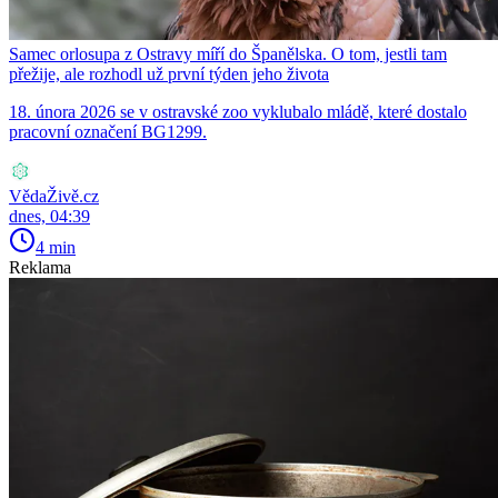
Samec orlosupa z Ostravy míří do Španělska. O tom, jestli tam
přežije, ale rozhodl už první týden jeho života
18. února 2026 se v ostravské zoo vyklubalo mládě, které dostalo
pracovní označení BG1299.
VědaŽivě.cz
dnes, 04:39
4 min
Reklama