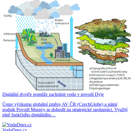
Digitální dvojče pomůže zachránit vodu v povodí Dyje
Ústav výzkumu globální změny AV ČR (CzechGlobe) a státní
podnik Povodí Moravy se dohodli na strategické spolupráci. Využijí
plně funkčního digitálního…
VodaDnes.cz