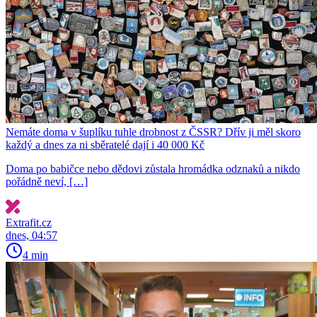
Nemáte doma v šuplíku tuhle drobnost z ČSSR? Dřív ji měl skoro
každý a dnes za ni sběratelé dají i 40 000 Kč
Doma po babičce nebo dědovi zůstala hromádka odznaků a nikdo
pořádně neví, […]
Extrafit.cz
dnes, 04:57
4 min