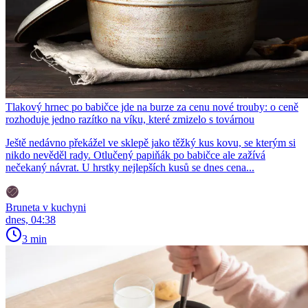
Tlakový hrnec po babičce jde na burze za cenu nové trouby: o ceně
rozhoduje jedno razítko na víku, které zmizelo s továrnou
Ještě nedávno překážel ve sklepě jako těžký kus kovu, se kterým si
nikdo nevěděl rady. Otlučený papiňák po babičce ale zažívá
nečekaný návrat. U hrstky nejlepších kusů se dnes cena...
Bruneta v kuchyni
dnes, 04:38
3 min