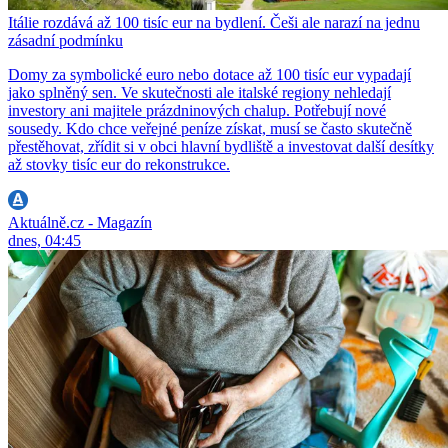
Itálie rozdává až 100 tisíc eur na bydlení. Češi ale narazí na jednu
zásadní podmínku
Domy za symbolické euro nebo dotace až 100 tisíc eur vypadají
jako splněný sen. Ve skutečnosti ale italské regiony nehledají
investory ani majitele prázdninových chalup. Potřebují nové
sousedy. Kdo chce veřejné peníze získat, musí se často skutečně
přestěhovat, zřídit si v obci hlavní bydliště a investovat další desítky
až stovky tisíc eur do rekonstrukce.
Aktuálně.cz - Magazín
dnes, 04:45