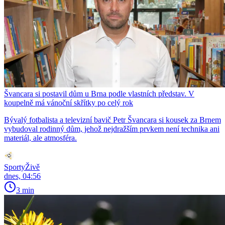
Švancara si postavil dům u Brna podle vlastních představ. V
koupelně má vánoční skřítky po celý rok
Bývalý fotbalista a televizní bavič Petr Švancara si kousek za Brnem
vybudoval rodinný dům, jehož nejdražším prvkem není technika ani
materiál, ale atmosféra.
SportyŽivě
dnes, 04:56
3 min