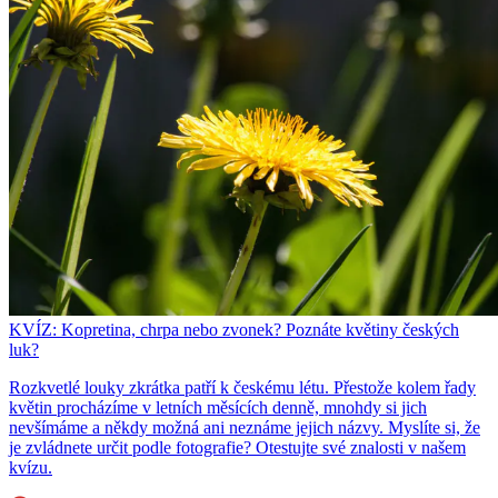
KVÍZ: Kopretina, chrpa nebo zvonek? Poznáte květiny českých
luk?
Rozkvetlé louky zkrátka patří k českému létu. Přestože kolem řady
květin procházíme v letních měsících denně, mnohdy si jich
nevšímáme a někdy možná ani neznáme jejich názvy. Myslíte si, že
je zvládnete určit podle fotografie? Otestujte své znalosti v našem
kvízu.