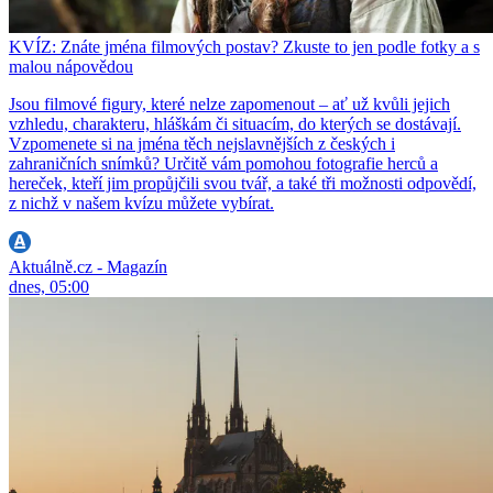
KVÍZ: Znáte jména filmových postav? Zkuste to jen podle fotky a s
malou nápovědou
Jsou filmové figury, které nelze zapomenout – ať už kvůli jejich
vzhledu, charakteru, hláškám či situacím, do kterých se dostávají.
Vzpomenete si na jména těch nejslavnějších z českých i
zahraničních snímků? Určitě vám pomohou fotografie herců a
hereček, kteří jim propůjčili svou tvář, a také tři možnosti odpovědí,
z nichž v našem kvízu můžete vybírat.
Aktuálně.cz - Magazín
dnes, 05:00