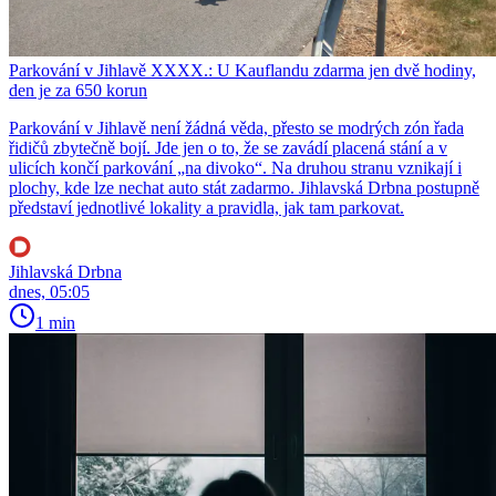
Parkování v Jihlavě XXXX.: U Kauflandu zdarma jen dvě hodiny,
den je za 650 korun
Parkování v Jihlavě není žádná věda, přesto se modrých zón řada
řidičů zbytečně bojí. Jde jen o to, že se zavádí placená stání a v
ulicích končí parkování „na divoko“. Na druhou stranu vznikají i
plochy, kde lze nechat auto stát zadarmo. Jihlavská Drbna postupně
představí jednotlivé lokality a pravidla, jak tam parkovat.
Jihlavská Drbna
dnes, 05:05
1 min