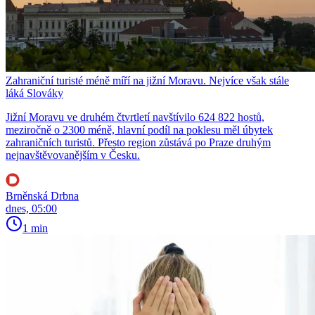
Zahraniční turisté méně míří na jižní Moravu. Nejvíce však stále
láká Slováky
Jižní Moravu ve druhém čtvrtletí navštívilo 624 822 hostů,
meziročně o 2300 méně, hlavní podíl na poklesu měl úbytek
zahraničních turistů. Přesto region zůstává po Praze druhým
nejnavštěvovanějším v Česku.
Brněnská Drbna
dnes, 05:00
1 min