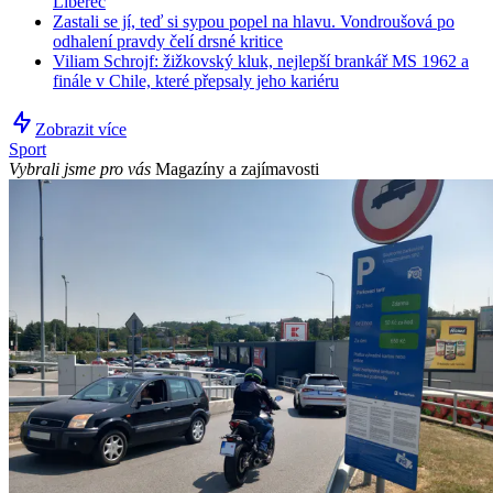
Liberec
Zastali se jí, teď si sypou popel na hlavu. Vondroušová po
odhalení pravdy čelí drsné kritice
Viliam Schrojf: žižkovský kluk, nejlepší brankář MS 1962 a
finále v Chile, které přepsaly jeho kariéru
Zobrazit více
Sport
Vybrali jsme pro vás
Magazíny a zajímavosti