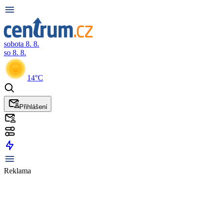
sobota 8. 8.
so 8. 8.
14°C
Přihlášení
Reklama