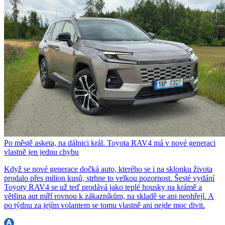
Po městě asketa, na dálnici král. Toyota RAV4 má v nové generaci
vlastně jen jednu chybu
Když se nové generace dočká auto, kterého se i na sklonku života
prodalo přes milion kusů, strhne to velkou pozornost. Šesté vydání
Toyoty RAV4 se už teď prodává jako teplé housky na krámě a
většina aut míří rovnou k zákazníkům, na skladě se ani neohřejí. A
po týdnu za jejím volantem se tomu vlastně ani nejde moc divit.