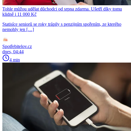
Tohle můžou udělat důchodci od srpna zdarma. Ušetří díky tomu
klidně i 11 000 Kč
Statisíce seniorů se roky trápily s penzijním spořením, ze kterého
nemohly jen […]
Spotřebitelov.cz
dnes, 04:44
4 min