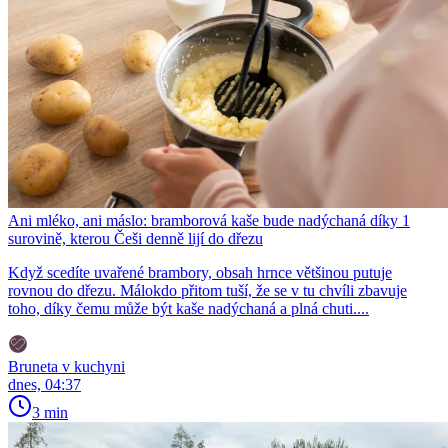
Ani mléko, ani máslo: bramborová kaše bude nadýchaná díky 1
surovině, kterou Češi denně lijí do dřezu
Když scedíte uvařené brambory, obsah hrnce většinou putuje
rovnou do dřezu. Málokdo přitom tuší, že se v tu chvíli zbavuje
toho, díky čemu může být kaše nadýchaná a plná chuti....
Bruneta v kuchyni
dnes, 04:37
3 min