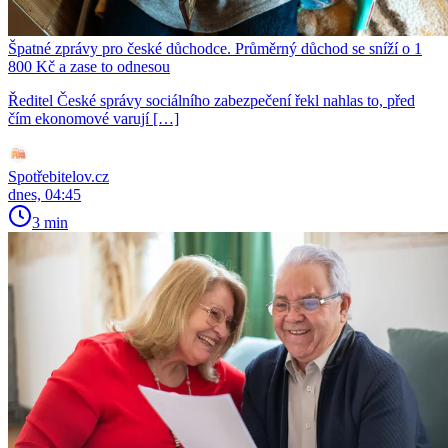
Špatné zprávy pro české důchodce. Průměrný důchod se sníží o 1
800 Kč a zase to odnesou
Ředitel České správy sociálního zabezpečení řekl nahlas to, před
čím ekonomové varují […]
Spotřebitelov.cz
dnes, 04:45
3 min