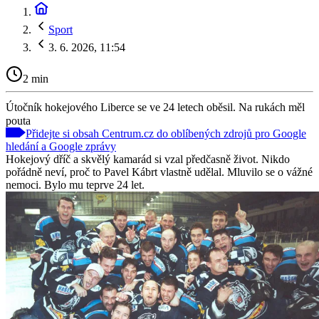
Sport
3. 6. 2026, 11:54
2 min
Útočník hokejového Liberce se ve 24 letech oběsil. Na rukách měl
pouta
Přidejte si obsah Centrum.cz do oblíbených zdrojů pro Google
hledání a Google zprávy
Hokejový dříč a skvělý kamarád si vzal předčasně život. Nikdo
pořádně neví, proč to Pavel Kábrt vlastně udělal. Mluvilo se o vážné
nemoci. Bylo mu teprve 24 let.