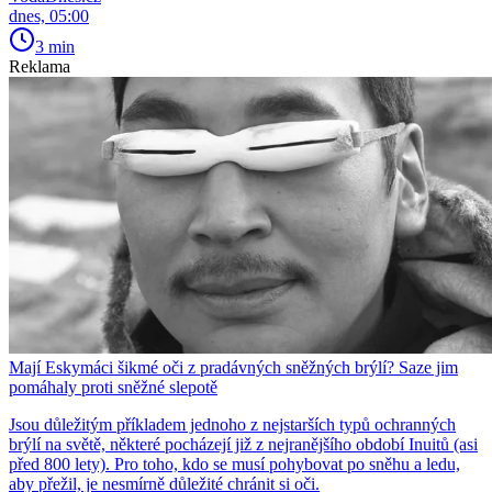
dnes, 05:00
3 min
Reklama
Mají Eskymáci šikmé oči z pradávných sněžných brýlí? Saze jim
pomáhaly proti sněžné slepotě
Jsou důležitým příkladem jednoho z nejstarších typů ochranných
brýlí na světě, některé pocházejí již z nejranějšího období Inuitů (asi
před 800 lety). Pro toho, kdo se musí pohybovat po sněhu a ledu,
aby přežil, je nesmírně důležité chránit si oči.