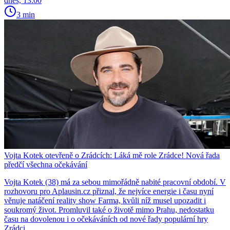
dnes, 13:00
3 min
Vojta Kotek otevřeně o Zrádcích: Láká mě role Zrádce! Nová řada
předčí všechna očekávání
Vojta Kotek (38) má za sebou mimořádně nabité pracovní období. V
rozhovoru pro Aplausin.cz přiznal, že nejvíce energie i času nyní
věnuje natáčení reality show Farma, kvůli níž musel upozadit i
soukromý život. Promluvil také o životě mimo Prahu, nedostatku
času na dovolenou i o očekáváních od nové řady populární hry
Zrádci.