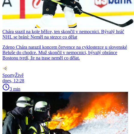
Chára srazil na kole běžce, ten skončil v nemocnici. Bývalý hráč
NHL se brání: Neměl na stezce co dělat
Zdeno Chára narazil koncem července na cyklostezce u slovenské
Beluše do chodce. Muž skončil v nemocnici, bývalý obránce
Bostonu tvrdí, že na trase neměl co dělat.
SportyŽivě
dnes, 12:28
3 min