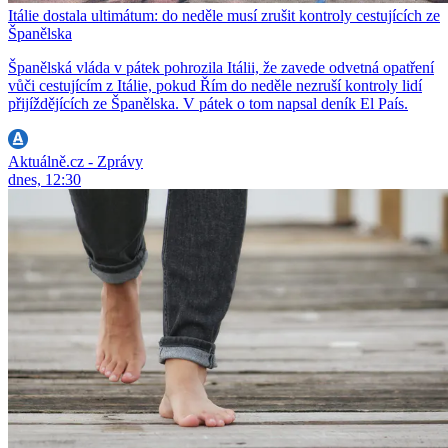
Itálie dostala ultimátum: do neděle musí zrušit kontroly cestujících ze
Španělska
Španělská vláda v pátek pohrozila Itálii, že zavede odvetná opatření
vůči cestujícím z Itálie, pokud Řím do neděle nezruší kontroly lidí
přijíždějících ze Španělska. V pátek o tom napsal deník El País.
Aktuálně.cz - Zprávy
dnes, 12:30