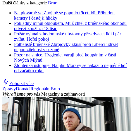
Další články z kategorie
Brno
Na plovárně ve Znojmě se popralo třicet lidí. Přibudou
kamery i častější hlídky
Pokladny minul obloukem. Muž chtěl z brněnského obchodu
odvézt zboží za 18 tisíc
Požár vyhnal z hodonínské ubytovny přes dvacet lidí i pár
zvířat. Hořel pokoj
Fotbalisté brněnské Zbrojovky zkusí proti Liberci udržet
neporazitelnost v sezoně
Pozor na sinice. Hygienici varují před koupáním v části
Nových Mlýnů
Žloutenka ustupuje. Na jihu Moravy se nakazilo nejméně lidí
od začátku roku
Zobrazit více
Zprávy
Domácí
Regionální
Brno
Vybrali jsme pro vás
Magazíny a zajímavosti