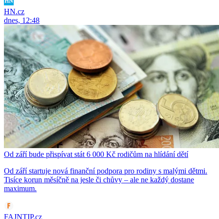
HN.cz
dnes, 12:48
Od září bude přispívat stát 6 000 Kč rodičům na hlídání dětí
Od září startuje nová finanční podpora pro rodiny s malými dětmi.
Tisíce korun měsíčně na jesle či chůvy – ale ne každý dostane
maximum.
FAJNTIP.cz