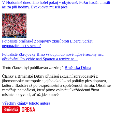
V Hodoníně dnes ráno hořel pokoj v ubytovně. Požár hasiči uhasili
asi za půl hodiny. Evakuovat museli přes...
Fotbalisté brněnské Zbrojovky zkusí proti Liberci udržet
neporazitelnost v sezoně
Fotbalisté Zbrojovky Brno vstoupili do nové ligové sezony nad
očekávání. Po výhře nad Spartou a remíze na...
Tento článek byl publikován ze zdrojů
Brněnská Drbna
Články z Brněnské Drbny přinášejí aktuální zpravodajství z
jihomoravské metropole a jejího okolí – od politiky přes dopravu,
kulturu, školství až po bezpečnostní a společenská témata. Obsah se
zaměřuje na události, které přímo ovlivňují každodenní život
místních obyvatel, ať už jde o nové...
Všechny články tohoto autora →