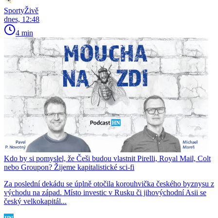
SportyŽivě
dnes, 12:48
4 min
Kdo by si pomyslel, že Češi budou vlastnit Pirelli, Royal Mail, Colt
nebo Groupon? Žijeme kapitalistické sci-fi
Za poslední dekádu se úplně otočila korouhvička českého byznysu z
východu na západ. Místo investic v Rusku či jihovýchodní Asii se
český velkokapitál...