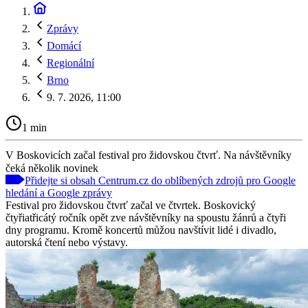
Zprávy
Domácí
Regionální
Brno
9. 7. 2026, 11:00
1 min
V Boskovicích začal festival pro židovskou čtvrť. Na návštěvníky
čeká několik novinek
Přidejte si obsah Centrum.cz do oblíbených zdrojů pro Google
hledání a Google zprávy
Festival pro židovskou čtvrť začal ve čtvrtek. Boskovický
čtyřiatřicátý ročník opět zve návštěvníky na spoustu žánrů a čtyři
dny programu. Kromě koncertů můžou navštívit lidé i divadlo,
autorská čtení nebo výstavy.