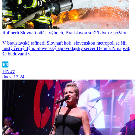
Rafinerií Slovnaft otřásl výbuch, Bratislavou se šíří dým z požáru
V bratislavské rafinerii Slovnaft hoří, slovenskou metropolí se šíří
hustý černý dým. Slovenský zpravodajský server Denník N napsal,
že budovami v...
HN.cz
dnes, 12:24