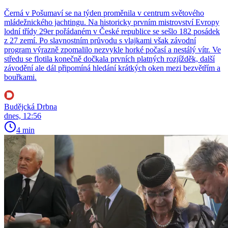
Černá v Pošumaví se na týden proměnila v centrum světového
mládežnického jachtingu. Na historicky prvním mistrovství Evropy
lodní třídy 29er pořádaném v České republice se sešlo 182 posádek
z 27 zemí. Po slavnostním průvodu s vlajkami však závodní
program výrazně zpomalilo nezvykle horké počasí a nestálý vítr. Ve
středu se flotila konečně dočkala prvních platných rozjížděk, další
závodění ale dál připomíná hledání krátkých oken mezi bezvětřím a
bouřkami.
Budějcká Drbna
dnes, 12:56
4 min