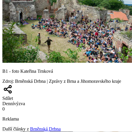
B1 - foto Kateřina Trnková
Zdroj
:
Brněnská Drbna | Zprávy z Brna a Jihomoravského kraje
Sdílet
Denní
výzva
0
Reklama
Další články z
Brněnská Drbna