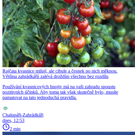
Rajčata kvasnice milují, ale cibule a česnek po nich měknou.
Většina zahrádkářů zalévá droždím všechno bez rozdílu
Používání kvasnicových hnojiv má na vaši zahradu spoustu
pozitivních účinků. Aby tomu tak však skutečně bylo, musíte
pamatovat na tato jednoduchá pravidla.
Chalupáři-Zahrádkáři
dnes, 12:53
2 min