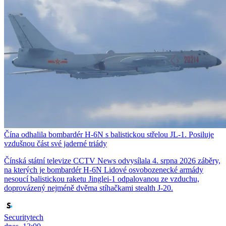
Čína odhalila bombardér H-6N s balistickou střelou JL-1. Posiluje
vzdušnou část své jaderné triády
Čínská státní televize CCTV News odvysílala 4. srpna 2026 záběry,
na kterých je bombardér H-6N Lidové osvobozenecké armády
nesoucí balistickou raketu Jinglei-1 odpalovanou ze vzduchu,
doprovázený nejméně dvěma stíhačkami stealth J-20.
Securitytech