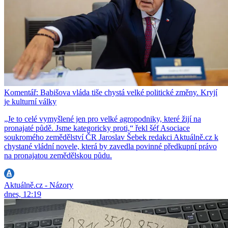
Komentář: Babišova vláda tiše chystá velké politické změny. Kryjí
je kulturní války
„Je to celé vymyšlené jen pro velké agropodniky, které žijí na
pronajaté půdě. Jsme kategoricky proti,“ řekl šéf Asociace
soukromého zemědělství ČR Jaroslav Šebek redakci Aktuálně.cz k
chystané vládní novele, která by zavedla povinné předkupní právo
na pronajatou zemědělskou půdu.
Aktuálně.cz - Názory
dnes, 12:19