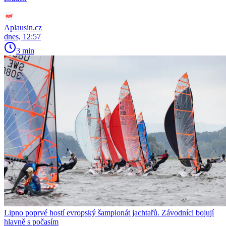
Aplausin.cz
dnes, 12:57
3 min
Lipno poprvé hostí evropský šampionát jachtařů. Závodníci bojují
hlavně s počasím