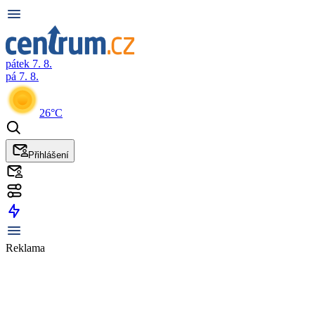
pátek 7. 8.
pá 7. 8.
26°C
Přihlášení
Reklama