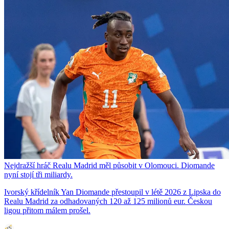
Nejdražší hráč Realu Madrid měl působit v Olomouci. Diomande
nyní stojí tři miliardy.
Ivorský křídelník Yan Diomande přestoupil v létě 2026 z Lipska do
Realu Madrid za odhadovaných 120 až 125 milionů eur. Českou
ligou přitom málem prošel.