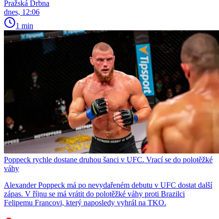
Pražská Drbna
dnes, 12:06
1 min
Poppeck rychle dostane druhou šanci v UFC. Vrací se do polotěžké
váhy
Alexander Poppeck má po nevydařeném debutu v UFC dostat další
zápas. V říjnu se má vrátit do polotěžké váhy proti Brazilci
Felipemu Francovi, který naposledy vyhrál na TKO.