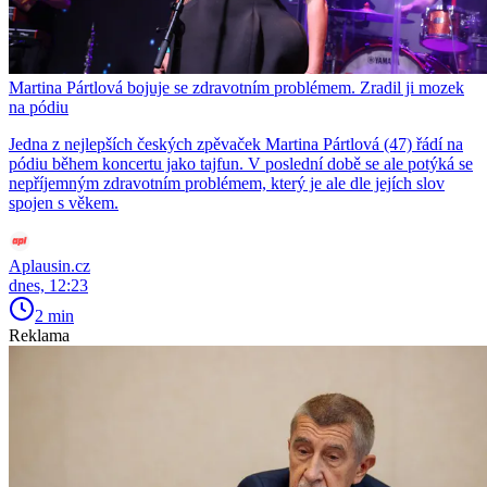
Martina Pártlová bojuje se zdravotním problémem. Zradil ji mozek
na pódiu
Jedna z nejlepších českých zpěvaček Martina Pártlová (47) řádí na
pódiu během koncertu jako tajfun. V poslední době se ale potýká se
nepříjemným zdravotním problémem, který je ale dle jejích slov
spojen s věkem.
Aplausin.cz
dnes, 12:23
2 min
Reklama