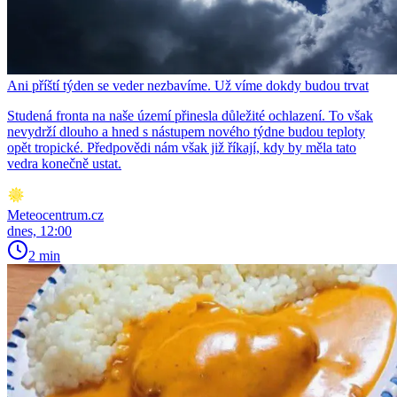
Ani příští týden se veder nezbavíme. Už víme dokdy budou trvat
Studená fronta na naše území přinesla důležité ochlazení. To však
nevydrží dlouho a hned s nástupem nového týdne budou teploty
opět tropické. Předpovědi nám však již říkají, kdy by měla tato
vedra konečně ustat.
Meteocentrum.cz
dnes, 12:00
2 min