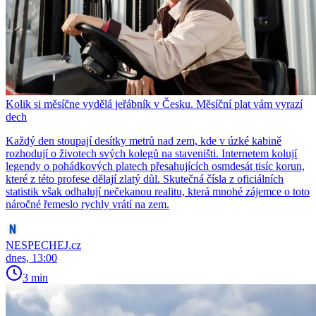
Kolik si měsíčne vydělá jeřábník v Česku. Měsíční plat vám vyrazí
dech
Každý den stoupají desítky metrů nad zem, kde v úzké kabině
rozhodují o životech svých kolegů na staveništi. Internetem kolují
legendy o pohádkových platech přesahujících osmdesát tisíc korun,
které z této profese dělají zlatý důl. Skutečná čísla z oficiálních
statistik však odhalují nečekanou realitu, která mnohé zájemce o toto
náročné řemeslo rychly vrátí na zem.
NESPECHEJ.cz
dnes, 13:00
3 min