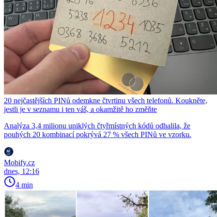
20 nejčastějších PINů odemkne čtvrtinu všech telefonů. Koukněte,
jestli je v seznamu i ten váš, a okamžitě ho změňte
Analýza 3,4 milionu uniklých čtyřmístných kódů odhalila, že
pouhých 20 kombinací pokrývá 27 % všech PINů ve vzorku.
Mobify.cz
dnes, 12:16
4 min