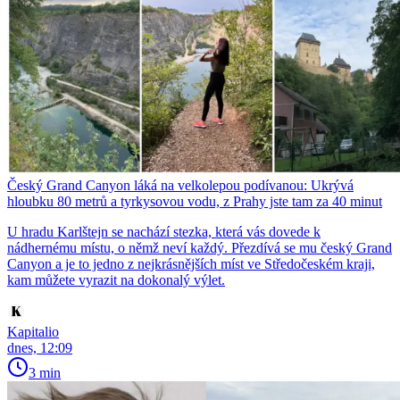
Český Grand Canyon láká na velkolepou podívanou: Ukrývá
hloubku 80 metrů a tyrkysovou vodu, z Prahy jste tam za 40 minut
U hradu Karlštejn se nachází stezka, která vás dovede k
nádhernému místu, o němž neví každý. Přezdívá se mu český Grand
Canyon a je to jedno z nejkrásnějších míst ve Středočeském kraji,
kam můžete vyrazit na dokonalý výlet.
Kapitalio
dnes, 12:09
3 min