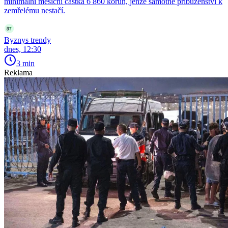
minimální měsíční částka 6 860 korun, jenže samotné příbuzenství k
zemřelému nestačí.
Byznys trendy
dnes, 12:30
3 min
Reklama