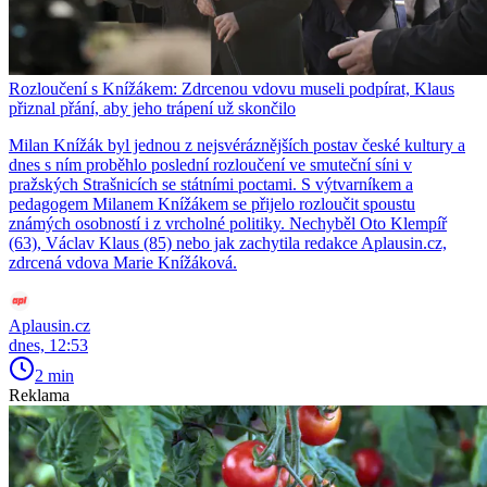
Rozloučení s Knížákem: Zdrcenou vdovu museli podpírat, Klaus
přiznal přání, aby jeho trápení už skončilo
Milan Knížák byl jednou z nejsvéráznějších postav české kultury a
dnes s ním proběhlo poslední rozloučení ve smuteční síni v
pražských Strašnicích se státními poctami. S výtvarníkem a
pedagogem Milanem Knížákem se přijelo rozloučit spoustu
známých osobností i z vrcholné politiky. Nechyběl Oto Klempíř
(63), Václav Klaus (85) nebo jak zachytila redakce Aplausin.cz,
zdrcená vdova Marie Knížáková.
Aplausin.cz
dnes, 12:53
2 min
Reklama