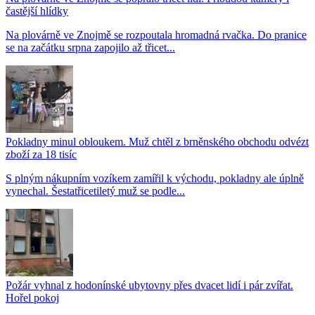
častější hlídky
Na plovárně ve Znojmě se rozpoutala hromadná rvačka. Do pranice
se na začátku srpna zapojilo až třicet...
Pokladny minul obloukem. Muž chtěl z brněnského obchodu odvézt
zboží za 18 tisíc
S plným nákupním vozíkem zamířil k východu, pokladny ale úplně
vynechal. Šestatřicetiletý muž se podle...
Požár vyhnal z hodonínské ubytovny přes dvacet lidí i pár zvířat.
Hořel pokoj