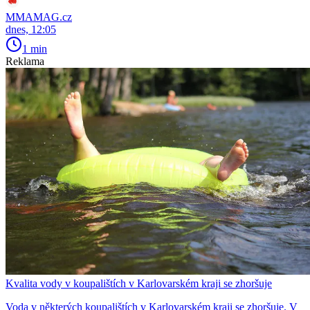
MMAMAG.cz
dnes, 12:05
1 min
Reklama
Kvalita vody v koupalištích v Karlovarském kraji se zhoršuje
Voda v některých koupalištích v Karlovarském kraji se zhoršuje. V