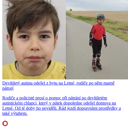
Devítiletý autista odešel z bytu na Letné, rodiče po něm marně
pátrají
Rodiče a policisté prosí o pomoc při pátrání po devítiletém
autistickém chlapci, který v pátek dopoledne odešel domova na
Letné. Od té doby ho neviděli. Rád jezdí dopravními prostředky a
také výtahem.