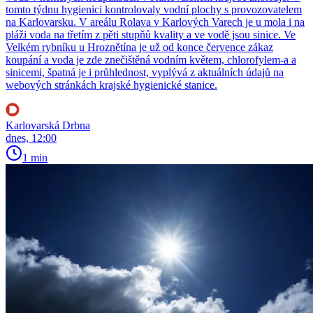
tomto týdnu hygienici kontrolovaly vodní plochy s provozovatelem
na Karlovarsku. V areálu Rolava v Karlových Varech je u mola i na
pláži voda na třetím z pěti stupňů kvality a ve vodě jsou sinice. Ve
Velkém rybníku u Hroznětína je už od konce července zákaz
koupání a voda je zde znečištěná vodním květem, chlorofylem-a a
sinicemi, špatná je i průhlednost, vyplývá z aktuálních údajů na
webových stránkách krajské hygienické stanice.
Karlovarská Drbna
dnes, 12:00
1 min