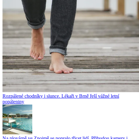
Rozpálené chodníky i slunce. Lékaři v Brně řeší vážné letní
popáleniny
Na plovárně ve Znojmě se popralo třicet lidí. Přibudou kamery i