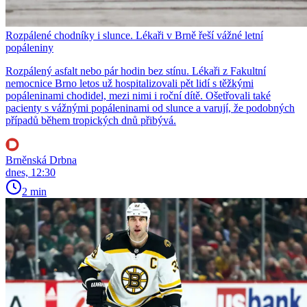
Rozpálené chodníky i slunce. Lékaři v Brně řeší vážné letní
popáleniny
Rozpálený asfalt nebo pár hodin bez stínu. Lékaři z Fakultní
nemocnice Brno letos už hospitalizovali pět lidí s těžkými
popáleninami chodidel, mezi nimi i roční dítě. Ošetřovali také
pacienty s vážnými popáleninami od slunce a varují, že podobných
případů během tropických dnů přibývá.
Brněnská Drbna
dnes, 12:30
2 min