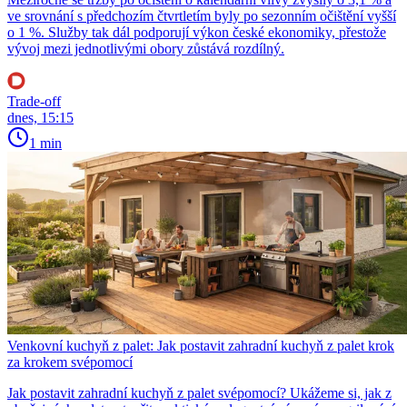
ve srovnání s předchozím čtvrtletím byly po sezonním očištění vyšší
o 1 %. Služby tak dál podporují výkon české ekonomiky, přestože
vývoj mezi jednotlivými obory zůstává rozdílný.
Trade-off
dnes, 15:15
1 min
Venkovní kuchyň z palet: Jak postavit zahradní kuchyň z palet krok
za krokem svépomocí
Jak postavit zahradní kuchyň z palet svépomocí? Ukážeme si, jak z