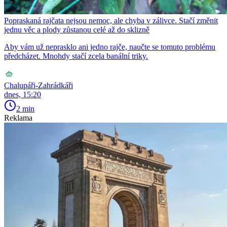
Popraskaná rajčata nejsou nemoc, ale chyba v zálivce. Stačí změnit
jednu věc a plody zůstanou celé až do sklizně
Aby vám už neprasklo ani jedno rajče, naučte se tomuto problému
předcházet. Mnohdy stačí zcela banální triky.
Chalupáři-Zahrádkáři
dnes, 15:20
2 min
Reklama