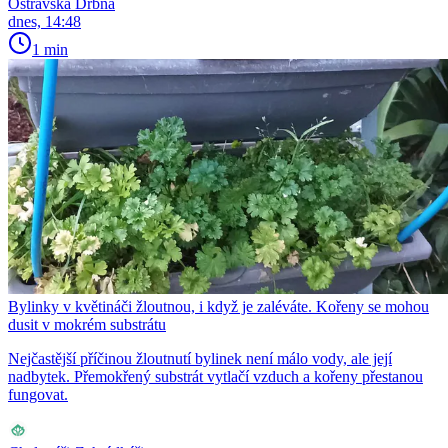
Ostravská Drbna
dnes, 14:48
1 min
Bylinky v květináči žloutnou, i když je zaléváte. Kořeny se mohou
dusit v mokrém substrátu
Nejčastější příčinou žloutnutí bylinek není málo vody, ale její
nadbytek. Přemokřený substrát vytlačí vzduch a kořeny přestanou
fungovat.