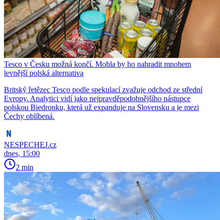
Tesco v Česku možná končí. Mohla by ho nahradit mnohem
levnější polská alternativa
Britský řetězec Tesco podle spekulací zvažuje odchod ze střední
Evropy. Analytici vidí jako nejpravděpodobnějšího nástupce
polskou Biedronku, která už expanduje na Slovensku a je mezi
Čechy oblíbená.
NESPECHEJ.cz
dnes, 15:00
2 min