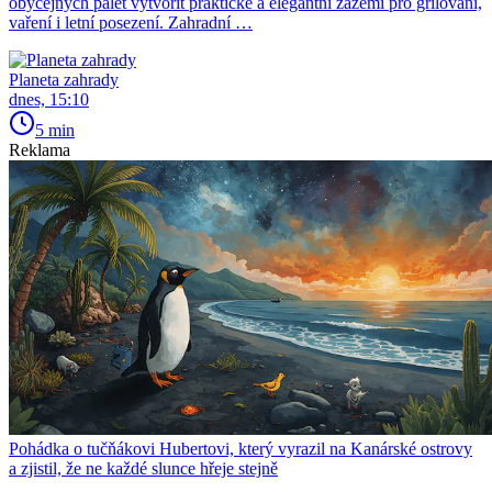
obyčejných palet vytvořit praktické a elegantní zázemí pro grilování,
vaření i letní posezení. Zahradní …
Planeta zahrady
dnes, 15:10
5 min
Reklama
Pohádka o tučňákovi Hubertovi, který vyrazil na Kanárské ostrovy
a zjistil, že ne každé slunce hřeje stejně