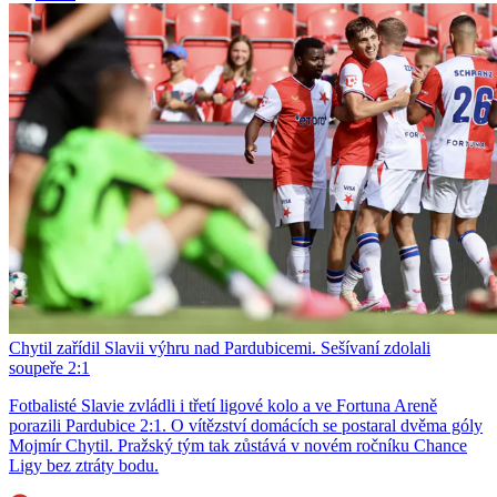
Chytil zařídil Slavii výhru nad Pardubicemi. Sešívaní zdolali
soupeře 2:1
Fotbalisté Slavie zvládli i třetí ligové kolo a ve Fortuna Areně
porazili Pardubice 2:1. O vítězství domácích se postaral dvěma góly
Mojmír Chytil. Pražský tým tak zůstává v novém ročníku Chance
Ligy bez ztráty bodu.