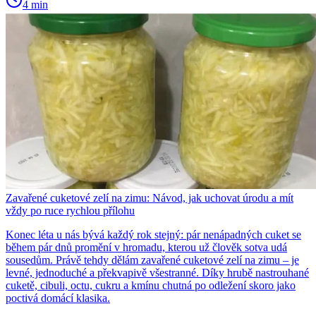
4 min
Zavařené cuketové zelí na zimu: Návod, jak uchovat úrodu a mít
vždy po ruce rychlou přílohu
Konec léta u nás bývá každý rok stejný: pár nenápadných cuket se
během pár dnů promění v hromadu, kterou už člověk sotva udá
sousedům. Právě tehdy dělám zavařené cuketové zelí na zimu – je
levné, jednoduché a překvapivě všestranné. Díky hrubě nastrouhané
cuketě, cibuli, octu, cukru a kmínu chutná po odležení skoro jako
poctivá domácí klasika.