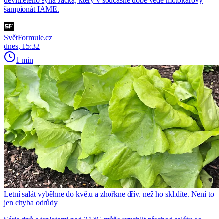
devítiletého syna Jacka, který v současné době vede motokárový
šampionát IAME.
SvětFormule.cz
dnes, 15:32
1 min
Letní salát vyběhne do květu a zhořkne dřív, než ho sklidíte. Není to
jen chyba odrůdy