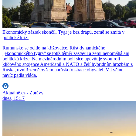
Ekonomický zázrak skončil. Tygr je bez drápů, země se zmítá v
politické krizi
Rumunsko se ocitlo na křižovatce. Růst dynamického
„ekonomického tygra“ se totiž téměř zastavil a zemi nepomáhá ani
politická krize. Na mezinárodním poli sice upevňuje svou roli
klíčového spojence Američanů a NATO a čelí hybridním hrozbám z
Ruska, uvnitř země ovšem narůstá frustrace obyvatel. V květnu
navíc padla vláda.
Aktuálně.cz - Zprávy
dnes, 15:17