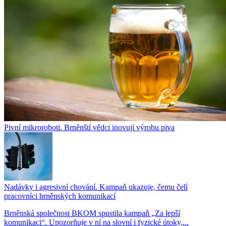
Pivní mikroroboti. Brněnští vědci inovují výrobu piva
Nadávky i agresivní chování. Kampaň ukazuje, čemu čelí
pracovníci brněnských komunikací
Brněnská společnost BKOM spustila kampaň „Za lepší
komunikaci“. Upozorňuje v ní na slovní i fyzické útoky,...