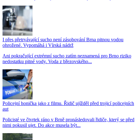
I přes přetrvávající sucho není zásobování Brna pitnou vodou
ohrožené. Vypomáhá i Vírská nádrž
Ani pokračující extrémní sucho zatím neznamená pro Brno riziko
nedostatku pitné vody. Voda z březovského...
Policejní honička jako z filmu. Řidič ujížděl před trojicí policejních
aut
Policisté ve čtvrtek ráno v Brně pronásledovali řidiče, který se před
nimi pokusil ujet. Do akce musela být...