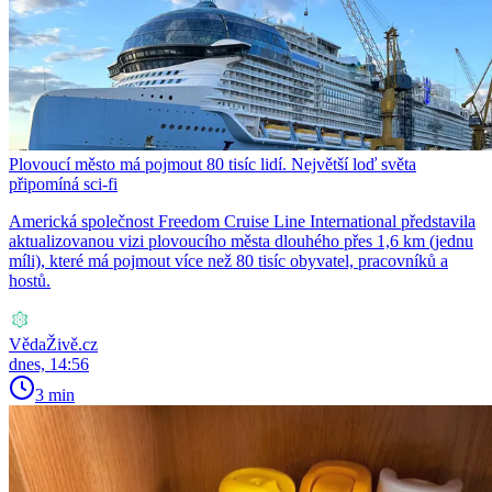
Plovoucí město má pojmout 80 tisíc lidí. Největší loď světa
připomíná sci-fi
Americká společnost Freedom Cruise Line International představila
aktualizovanou vizi plovoucího města dlouhého přes 1,6 km (jednu
míli), které má pojmout více než 80 tisíc obyvatel, pracovníků a
hostů.
VědaŽivě.cz
dnes, 14:56
3 min