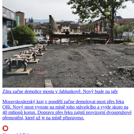
Zítra začne demolice mostu v Jablunkově. Nový bude na jaře
Moravskoslezský kraj v pondělí začne demolovat most přes řeku
Olši. Nový most vyroste na místě toho stávajícího a vyjde skoro na
40 milionů korun. Dopravu přes řeku zajistí provizorní dvoupruhové
přemostění, které už je na místě připraveno.