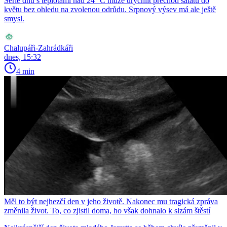
Série dnů s teplotami nad 24 °C může urychlit přechod salátu do
květu bez ohledu na zvolenou odrůdu. Srpnový výsev má ale ještě
smysl.
Chalupáři-Zahrádkáři
dnes, 15:32
4 min
Měl to být nejhezčí den v jeho životě. Nakonec mu tragická zpráva
změnila život. To, co zjistil doma, ho však dohnalo k slzám štěstí