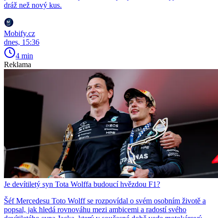
dráž než nový kus.
Mobify.cz
dnes, 15:36
4 min
Reklama
Je devítiletý syn Tota Wolffa budoucí hvězdou F1?
Šéf Mercedesu Toto Wolff se rozpovídal o svém osobním životě a
popsal, jak hledá rovnováhu mezi ambicemi a radostí svého