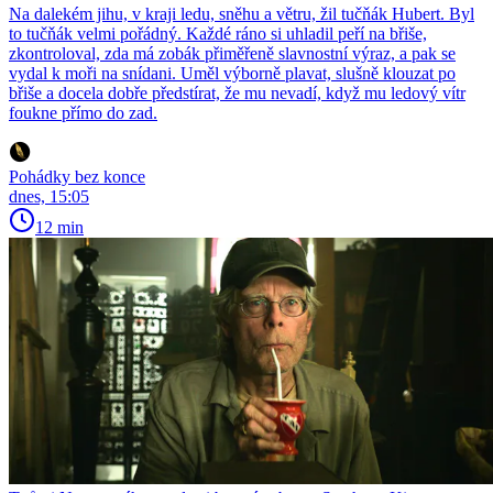
Na dalekém jihu, v kraji ledu, sněhu a větru, žil tučňák Hubert. Byl
to tučňák velmi pořádný. Každé ráno si uhladil peří na břiše,
zkontroloval, zda má zobák přiměřeně slavnostní výraz, a pak se
vydal k moři na snídani. Uměl výborně plavat, slušně klouzat po
břiše a docela dobře předstírat, že mu nevadí, když mu ledový vítr
foukne přímo do zad.
Pohádky bez konce
dnes, 15:05
12 min