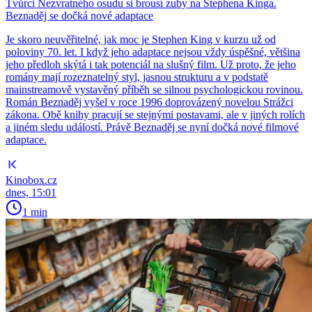
Tvůrci Nezvratného osudu si brousí zuby na Stephena Kinga.
Beznaděj se dočká nové adaptace
Je skoro neuvěřitelné, jak moc je Stephen King v kurzu už od
poloviny 70. let. I když jeho adaptace nejsou vždy úspěšné, většina
jeho předloh skýtá i tak potenciál na slušný film. Už proto, že jeho
romány mají rozeznatelný styl, jasnou strukturu a v podstatě
mainstreamově vystavěný příběh se silnou psychologickou rovinou.
Román Beznaděj vyšel v roce 1996 doprovázený novelou Strážci
zákona. Obě knihy pracují se stejnými postavami, ale v jiných rolích
a jiném sledu událostí. Právě Beznaděj se nyní dočká nové filmové
adaptace.
Kinobox.cz
dnes, 15:01
1 min