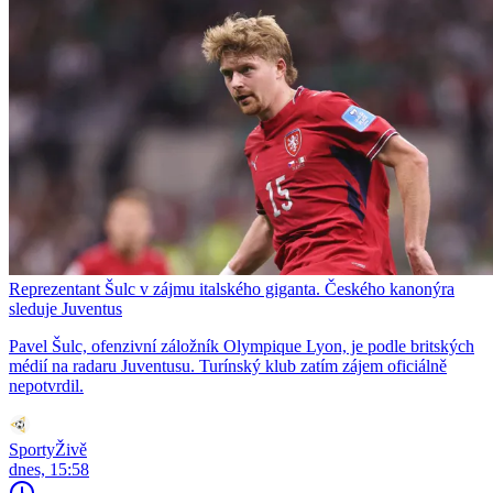
Reprezentant Šulc v zájmu italského giganta. Českého kanonýra
sleduje Juventus
Pavel Šulc, ofenzivní záložník Olympique Lyon, je podle britských
médií na radaru Juventusu. Turínský klub zatím zájem oficiálně
nepotvrdil.
SportyŽivě
dnes, 15:58