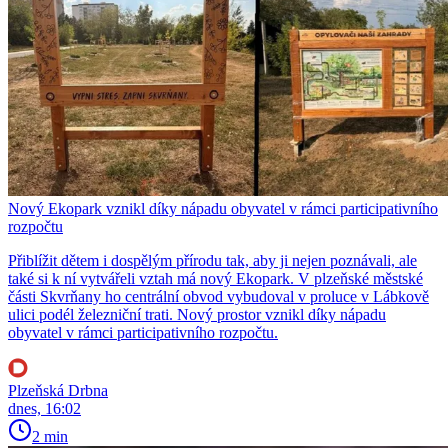
Nový Ekopark vznikl díky nápadu obyvatel v rámci participativního
rozpočtu
Přiblížit dětem i dospělým přírodu tak, aby ji nejen poznávali, ale
také si k ní vytvářeli vztah má nový Ekopark. V plzeňské městské
části Skvrňany ho centrální obvod vybudoval v proluce v Lábkově
ulici podél železniční trati. Nový prostor vznikl díky nápadu
obyvatel v rámci participativního rozpočtu.
Plzeňská Drbna
dnes, 16:02
2 min