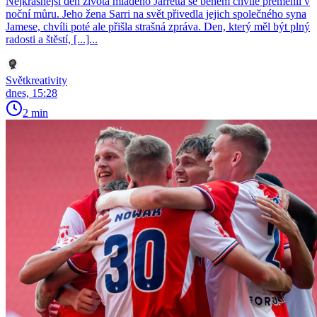
Nejkrásnější den života mladého Jarretta se během chvíle přeměnil v
noční můru. Jeho žena Sarri na svět přivedla jejich společného syna
Jamese, chvíli poté ale přišla strašná zpráva. Den, který měl být plný
radosti a štěstí, [...]...
Světkreativity
dnes, 15:28
2 min