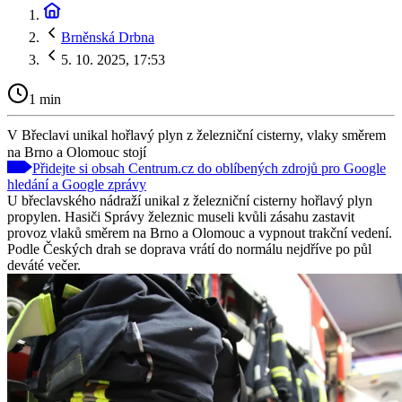
Brněnská Drbna
5. 10. 2025, 17:53
1 min
V Břeclavi unikal hořlavý plyn z železniční cisterny, vlaky směrem
na Brno a Olomouc stojí
Přidejte si obsah Centrum.cz do oblíbených zdrojů pro Google
hledání a Google zprávy
U břeclavského nádraží unikal z železniční cisterny hořlavý plyn
propylen. Hasiči Správy železnic museli kvůli zásahu zastavit
provoz vlaků směrem na Brno a Olomouc a vypnout trakční vedení.
Podle Českých drah se doprava vrátí do normálu nejdříve po půl
deváté večer.