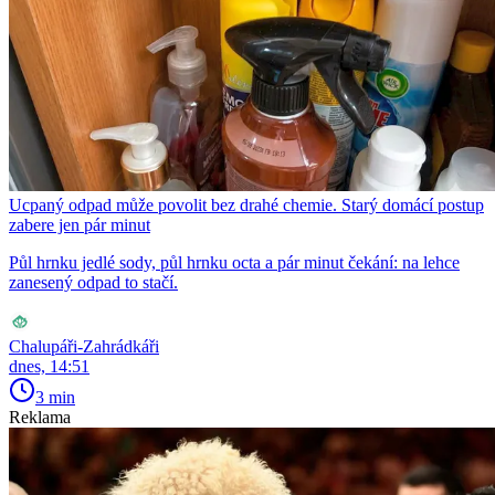
Ucpaný odpad může povolit bez drahé chemie. Starý domácí postup
zabere jen pár minut
Půl hrnku jedlé sody, půl hrnku octa a pár minut čekání: na lehce
zanesený odpad to stačí.
Chalupáři-Zahrádkáři
dnes, 14:51
3 min
Reklama