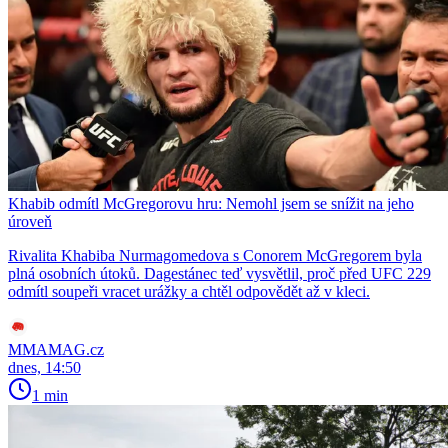
Khabib odmítl McGregorovu hru: Nemohl jsem se snížit na jeho
úroveň
Rivalita Khabiba Nurmagomedova s Conorem McGregorem byla
plná osobních útoků. Dagestánec teď vysvětlil, proč před UFC 229
odmítl soupeři vracet urážky a chtěl odpovědět až v kleci.
MMAMAG.cz
dnes, 14:50
1 min