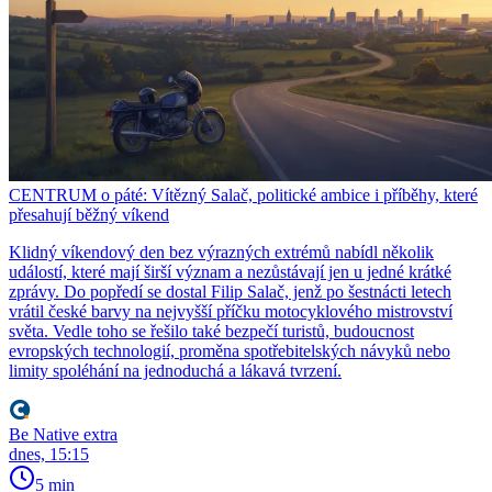
CENTRUM o páté: Vítězný Salač, politické ambice i příběhy, které
přesahují běžný víkend
Klidný víkendový den bez výrazných extrémů nabídl několik
událostí, které mají širší význam a nezůstávají jen u jedné krátké
zprávy. Do popředí se dostal Filip Salač, jenž po šestnácti letech
vrátil české barvy na nejvyšší příčku motocyklového mistrovství
světa. Vedle toho se řešilo také bezpečí turistů, budoucnost
evropských technologií, proměna spotřebitelských návyků nebo
limity spoléhání na jednoduchá a lákavá tvrzení.
Be Native extra
dnes, 15:15
5 min