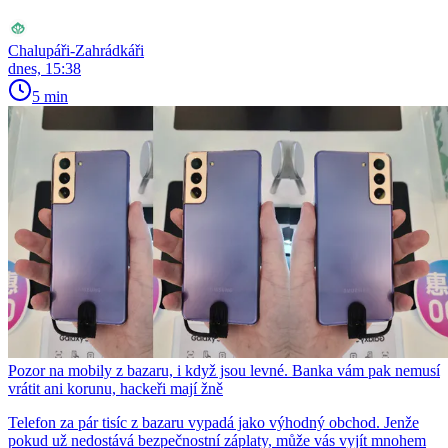
Chalupáři-Zahrádkáři
dnes, 15:38
5 min
Pozor na mobily z bazaru, i když jsou levné. Banka vám pak nemusí
vrátit ani korunu, hackeři mají žně
Telefon za pár tisíc z bazaru vypadá jako výhodný obchod. Jenže
pokud už nedostává bezpečnostní záplaty, může vás vyjít mnohem