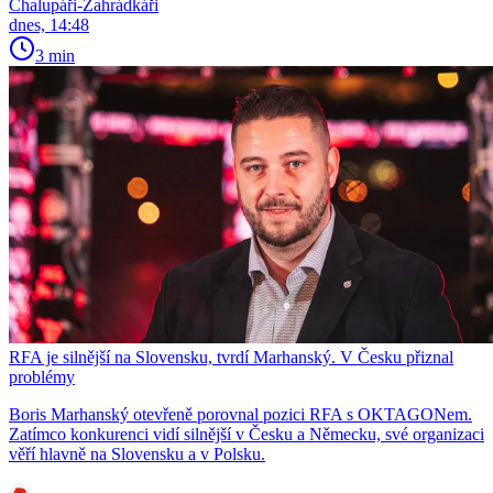
Chalupáři-Zahrádkáři
dnes, 14:48
3 min
RFA je silnější na Slovensku, tvrdí Marhanský. V Česku přiznal
problémy
Boris Marhanský otevřeně porovnal pozici RFA s OKTAGONem.
Zatímco konkurenci vidí silnější v Česku a Německu, své organizaci
věří hlavně na Slovensku a v Polsku.