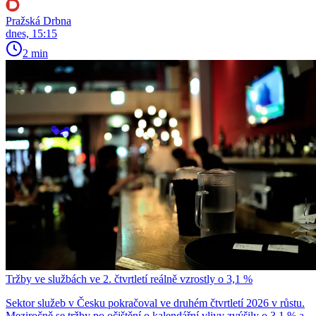
Pražská Drbna
dnes, 15:15
2 min
Tržby ve službách ve 2. čtvrtletí reálně vzrostly o 3,1 %
Sektor služeb v Česku pokračoval ve druhém čtvrtletí 2026 v růstu.
Meziročně se tržby po očištění o kalendářní vlivy zvýšily o 3,1 % a