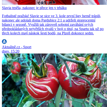
Slavia trpěla, nakonec je přece jen v trháku
Fotbalisté pražské Slavie se sice ve 3. kole první ligy herně trápili,
nakonec ale udolali doma Pardubice 2:1 a udrželi stoprocentní
bilanci v sezoně. Využili tak zároveň sobotní zaváhání svých
předpokládaných největších rivalů v boji o titul, na Spartu tak už po
třech kolech mají náskok šesti bodů, na Plzeň dokonce sedm.
Aktuálně.cz - Sport
dnes, 15:20