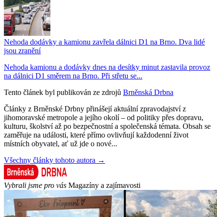
Nehoda dodávky a kamionu zavřela dálnici D1 na Brno. Dva lidé
jsou zranění
Nehoda kamionu a dodávky dnes na desítky minut zastavila provoz
na dálnici D1 směrem na Brno. Při střetu se...
Tento článek byl publikován ze zdrojů
Brněnská Drbna
Články z Brněnské Drbny přinášejí aktuální zpravodajství z
jihomoravské metropole a jejího okolí – od politiky přes dopravu,
kulturu, školství až po bezpečnostní a společenská témata. Obsah se
zaměřuje na události, které přímo ovlivňují každodenní život
místních obyvatel, ať už jde o nové...
Všechny články tohoto autora →
Vybrali jsme pro vás
Magazíny a zajímavosti