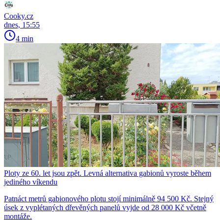
Cooky.cz
dnes, 15:55
4 min
Ploty ze 60. let jsou zpět. Levná alternativa gabionů vyroste během
jediného víkendu
Patnáct metrů gabionového plotu stojí minimálně 94 500 Kč. Stejný
úsek z vyplétaných dřevěných panelů vyjde od 28 000 Kč včetně
montáže.