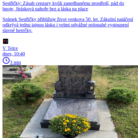
Sestřičky: Zásah cenzury kvůli zanedbanému prostředí, pád do
hnoje, Jirásková nahoře bez a láska na place
Snímek Sestřičky přibližuje život venkova 50. let. Zákulisí natáčení
odkrývá jednu tajnou lásku i velmi odvážné polonahé vystoupení
slavné herečky.
V Telce
dnes, 10:40
3 min