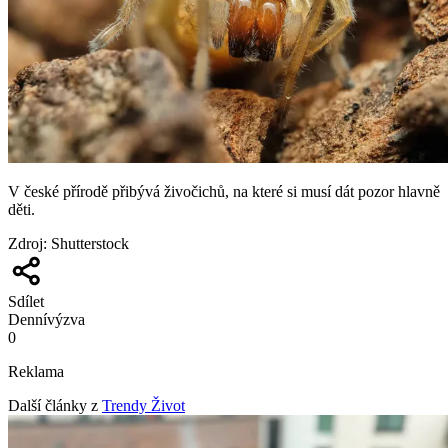
V české přírodě přibývá živočichů, na které si musí dát pozor hlavně
děti.
Zdroj
:
Shutterstock
Sdílet
Denní
výzva
0
Reklama
Další články z
Trendy Život