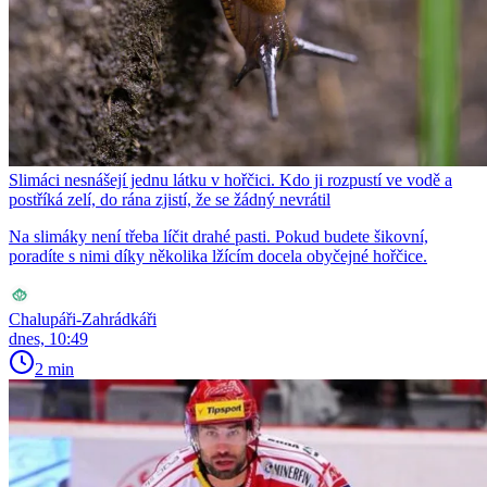
Slimáci nesnášejí jednu látku v hořčici. Kdo ji rozpustí ve vodě a
postříká zelí, do rána zjistí, že se žádný nevrátil
Na slimáky není třeba líčit drahé pasti. Pokud budete šikovní,
poradíte s nimi díky několika lžícím docela obyčejné hořčice.
Chalupáři-Zahrádkáři
dnes, 10:49
2 min