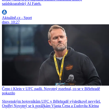
saúdskoarabský Al Fateh.
Aktuálně.cz - Sport
dnes, 10:27
Čepo i Klein v UFC padli. Novotný rozebral, co se v Bělehradě
pokazilo
Slovenským bojovníkům UFC v Bělehradě výsledkově nevyšel.
Ondřej Novotný se k porážkám Vlasta Čepa a Ľudovíta Kleina