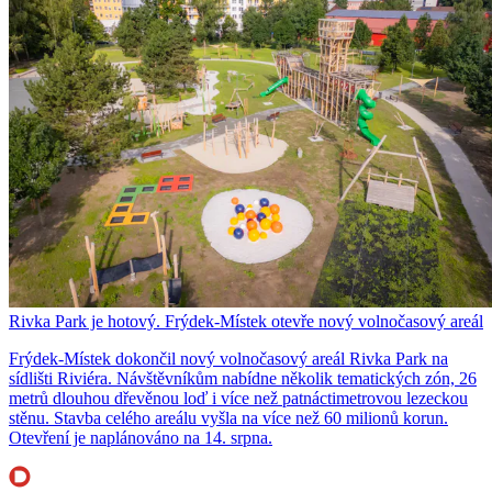
Rivka Park je hotový. Frýdek-Místek otevře nový volnočasový areál
Frýdek-Místek dokončil nový volnočasový areál Rivka Park na
sídlišti Riviéra. Návštěvníkům nabídne několik tematických zón, 26
metrů dlouhou dřevěnou loď i více než patnáctimetrovou lezeckou
stěnu. Stavba celého areálu vyšla na více než 60 milionů korun.
Otevření je naplánováno na 14. srpna.