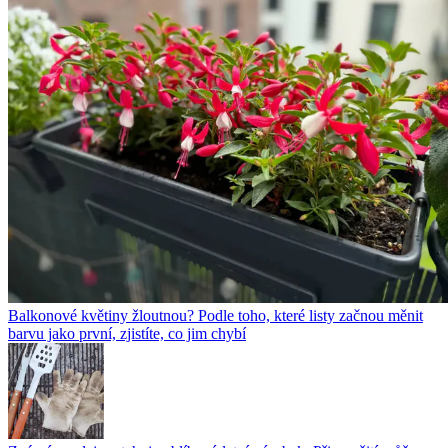
Balkonové květiny žloutnou? Podle toho, které listy začnou měnit
barvu jako první, zjistíte, co jim chybí