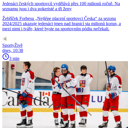
Jedenáct českých sportovců vydělává přes 100 milionů ročně. Na
seznamu jsou i dva pokeristé a tři ženy
Žebříček Forbesu „Nejlépe placení sportovci Česka“ za sezonu
2024/2025 ukazuje jedenáct jmen nad hranicí sta milionů korun, a
mezi nimi i tváře, které byste na sportovním pódiu nečekali.
SportyŽivě
dnes, 10:38
3 min