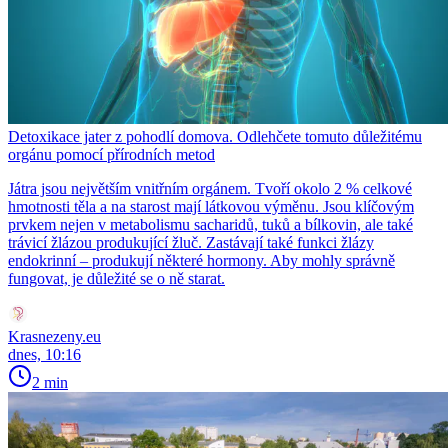
Detoxikace jater z pohodlí domova. Odlehčete tomuto důležitému
orgánu pomocí přírodních metod
Játra jsou největším vnitřním orgánem. Tvoří okolo 2 % celkové
hmotnosti těla a na starost mají látkovou výměnu. Jsou klíčovým
prvkem nejen v metabolismu sacharidů, tuků a bílkovin, ale také
trávicí žlázou produkující žluč. Zastávají také funkci žlázy
endokrinní – produkují některé hormony. Aby mohly správně
fungovat, je důležité se o ně starat.
Krasnezeny.eu
dnes, 10:16
2 min