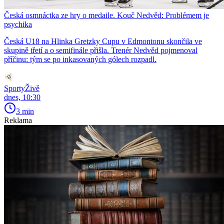
Česká osmnáctka ze hry o medaile. Kouč Nedvěd: Problémem je
psychika
Česká U18 na Hlinka Gretzky Cupu v Edmontonu skončila ve
skupině třetí a o semifinále přišla. Trenér Nedvěd pojmenoval
příčinu: tým se po inkasovaných gólech rozpadl.
SportyŽivě
dnes, 10:30
3 min
Reklama