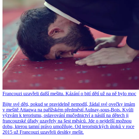
Francouzi uzavřeli další mešitu. Kázání o bití dětí už na ně bylo moc
Bijte své děti, pokud se pravidelně nemodlí, žádal své ovečky imám
v mešitě Attaqwa na pařížském předměstí Aulnay-sous-Bois. Kvůli
výzvám k terorismu, oslavování mučednictví a násilí na dětech ji
francouzské úřady uzavřely na šest měsíců. Jde o nejdelší možnou
dobu, kterou tamní právo umožňuje. Od teroristických útoků v roce
2015 už Francouzi uzavřeli desítky mešit.