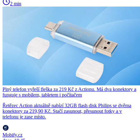
2 min
Plný telefon vyřeší fleška za 219 Kč z Actionu. Má dva konektory a
funguje s mobilem, tabletem i počítačem
Řetězec Action aktuálně nabízí 32GB flash disk Philips se dvěma
konektory za 219,90 Kč. Stačí zasunout, přesunout fotky a v
telefonu je zase místo.
Mobify.cz