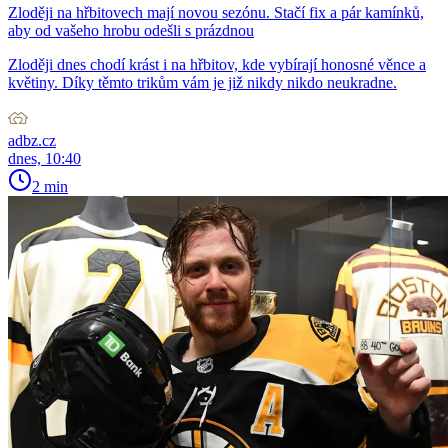
Zloději na hřbitovech mají novou sezónu. Stačí fix a pár kamínků,
aby od vašeho hrobu odešli s prázdnou
Zloději dnes chodí krást i na hřbitov, kde vybírají honosné věnce a
květiny. Díky těmto trikům vám je již nikdy nikdo neukradne.
adbz.cz
dnes, 10:40
2 min