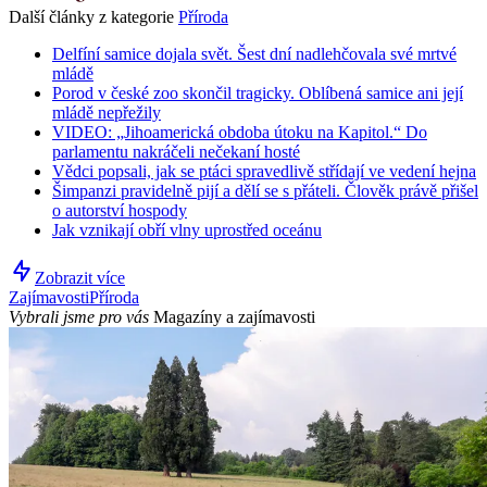
Další články z kategorie
Příroda
Delfíní samice dojala svět. Šest dní nadlehčovala své mrtvé
mládě
Porod v české zoo skončil tragicky. Oblíbená samice ani její
mládě nepřežily
VIDEO: „Jihoamerická obdoba útoku na Kapitol.“ Do
parlamentu nakráčeli nečekaní hosté
Vědci popsali, jak se ptáci spravedlivě střídají ve vedení hejna
Šimpanzi pravidelně pijí a dělí se s přáteli. Člověk právě přišel
o autorství hospody
Jak vznikají obří vlny uprostřed oceánu
Zobrazit více
Zajímavosti
Příroda
Vybrali jsme pro vás
Magazíny a zajímavosti