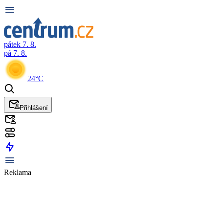
pátek 7. 8.
pá 7. 8.
24°C
Přihlášení
Reklama