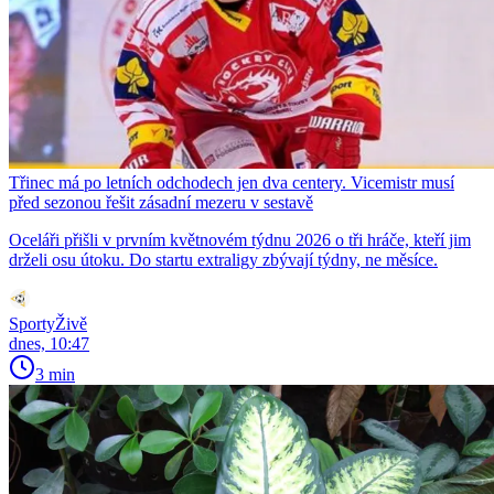
Třinec má po letních odchodech jen dva centery. Vicemistr musí
před sezonou řešit zásadní mezeru v sestavě
Oceláři přišli v prvním květnovém týdnu 2026 o tři hráče, kteří jim
drželi osu útoku. Do startu extraligy zbývají týdny, ne měsíce.
SportyŽivě
dnes, 10:47
3 min