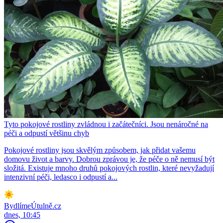
Tyto pokojové rostliny zvládnou i začátečníci. Jsou nenáročné na
péči a odpustí většinu chyb
Pokojové rostliny jsou skvělým způsobem, jak přidat vašemu
domovu život a barvy. Dobrou zprávou je, že péče o ně nemusí být
složitá. Existuje mnoho druhů pokojových rostlin, které nevyžadují
intenzivní péči, ledasco i odpustí a...
BydlímeÚtulně.cz
dnes, 10:45