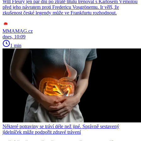
Will Fleury jen pár dní po ztrátě titulu trénoval s Karlosem Vémolou
před jeho návratem proti Fredericu Vosgrönemu. Ir věří, že
zkušenost české legendy může ve Frankfurtu rozhodnout.
MMAMAG.cz
dnes, 10:09
1 min
Některé potraviny se tráví déle než jiné. Správně sestavený
jídelníček může podpořit zdravé trávení