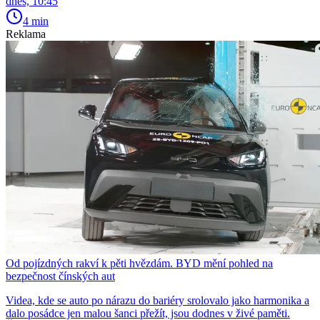
dnes, 10:45
4 min
Reklama
Od pojízdných rakví k pěti hvězdám. BYD mění pohled na
bezpečnost čínských aut
Videa, kde se auto po nárazu do bariéry srolovalo jako harmonika a
dalo posádce jen malou šanci přežít, jsou dodnes v živé paměti.