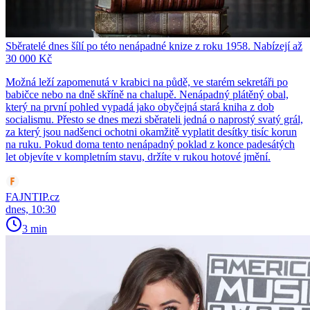
Sběratelé dnes šílí po této nenápadné knize z roku 1958. Nabízejí až
30 000 Kč
Možná leží zapomenutá v krabici na půdě, ve starém sekretáři po
babičce nebo na dně skříně na chalupě. Nenápadný plátěný obal,
který na první pohled vypadá jako obyčejná stará kniha z dob
socialismu. Přesto se dnes mezi sběrateli jedná o naprostý svatý grál,
za který jsou nadšenci ochotni okamžitě vyplatit desítky tisíc korun
na ruku. Pokud doma tento nenápadný poklad z konce padesátých
let objevíte v kompletním stavu, držíte v rukou hotové jmění.
FAJNTIP.cz
dnes, 10:30
3 min