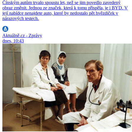
Čínským autům trvalo spoustu let, než se jim povedlo zavedený
obraz změnit. Jednou ze značek, která k tomu přispěla, je i BYD. V
její nabídce nenajdete auto, které by nedostalo pět hvězdiček v
nárazových testech.
Aktuálně.cz - Zprávy
dnes, 10:43