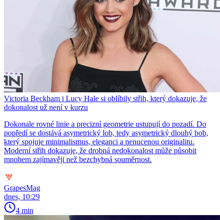
Victoria Beckham i Lucy Hale si oblíbily střih, který dokazuje, že
dokonalost už není v kurzu
Dokonale rovné linie a precizní geometrie ustupují do pozadí. Do
popředí se dostává asymetrický lob, tedy asymetrický dlouhý bob,
který spojuje minimalismus, eleganci a nenucenou originalitu.
Moderní střih dokazuje, že drobná nedokonalost může působit
mnohem zajímavěji než bezchybná souměrnost.
GrapesMag
dnes, 10:29
4 min