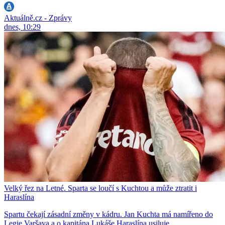
Aktuálně.cz - Zprávy
dnes, 10:29
Velký řez na Letné. Sparta se loučí s Kuchtou a může ztratit i
Haraslína
Spartu čekají zásadní změny v kádru. Jan Kuchta má namířeno do
Legie Varšava a o kapitána Lukáše Haraslína usiluje