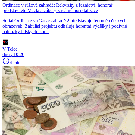
Ordinace v růžové zahradě: Rekvizity z řeznictví, honorář
představitele Mázla a záběry z reálné hospitalizace
Seriál Ordinace v růžové zahradě 2 představuje fenomén českých
obrazovek. Zákulisí projektu odhaluje horentní výdělky i podivné
náhražky lidských tkání.
V Telce
dnes, 10:20
4 min