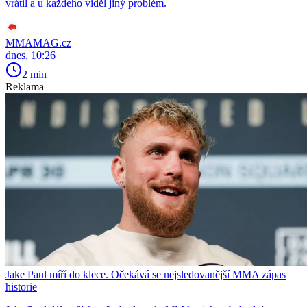
vrátil a u každého viděl jiný problém.
MMAMAG.cz
dnes, 10:26
2 min
Reklama
Jake Paul míří do klece. Očekává se nejsledovanější MMA zápas
historie