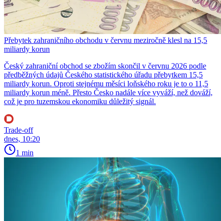
Přebytek zahraničního obchodu v červnu meziročně klesl na 15,5
miliardy korun
Český zahraniční obchod se zbožím skončil v červnu 2026 podle
předběžných údajů Českého statistického úřadu přebytkem 15,5
miliardy korun. Oproti stejnému měsíci loňského roku je to o 11,5
miliardy korun méně. Přesto Česko nadále více vyváží, než dováží,
což je pro tuzemskou ekonomiku důležitý signál.
Trade-off
dnes, 10:20
1 min