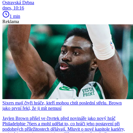
Ostravská Drbna
dnes, 10:16
1 min
Reklama
Sixers mají čtyři hráče, kteří mohou chtít poslední střelu. Brown
jako první řekl, že ji mít nemusí
Jaylen Brown přišel ve čtvrtek před novináře jako nový hráč
Philadelphie 76ers a mohl udělat to, co hráči jeho postavení při
podobných příležitostech dělávají. Mluvit o nové kapitole kariéry,