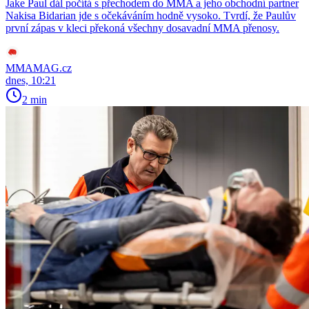
Jake Paul dál počítá s přechodem do MMA a jeho obchodní partner
Nakisa Bidarian jde s očekáváním hodně vysoko. Tvrdí, že Paulův
první zápas v kleci překoná všechny dosavadní MMA přenosy.
MMAMAG.cz
dnes, 10:21
2 min