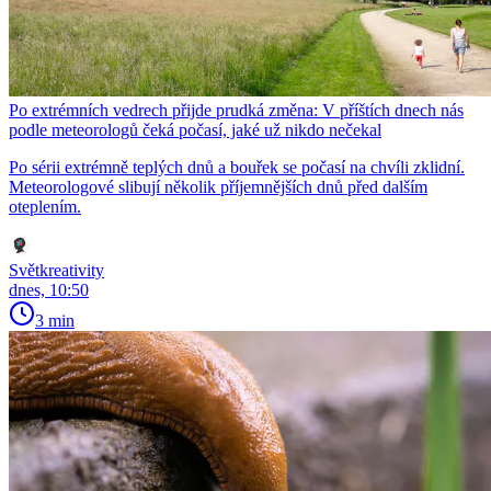
Po extrémních vedrech přijde prudká změna: V příštích dnech nás
podle meteorologů čeká počasí, jaké už nikdo nečekal
Po sérii extrémně teplých dnů a bouřek se počasí na chvíli zklidní.
Meteorologové slibují několik příjemnějších dnů před dalším
oteplením.
Světkreativity
dnes, 10:50
3 min