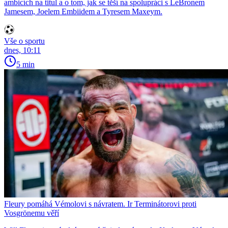
ambicích na titul a o tom, jak se těší na spolupráci s LeBronem
Jamesem, Joelem Embiidem a Tyresem Maxeym.
Vše o sportu
dnes, 10:11
5 min
Fleury pomáhá Vémolovi s návratem. Ir Terminátorovi proti
Vosgrönemu věří