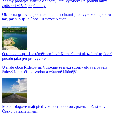
Známý prodejce stahuje oblíbený letní výrobek: Při použití může
způsobit vážné popáleniny
Oblíbená grilovací pomůcka nemusí chránit před vysokou teplotou
tak, jak slibuje její obal. Řetězec Action...
O tomto koupání se téměř nemluví: Kamarád mi ukázal místo, které
působí jako jen pro vyvolené
U malé obce Řídelov na Vysočině se mezi stromy ukrývá bývalý
žulový lom s čistou vodou a výrazně klidnější...
Meteorologové mají před víkendem dobrou zprávu: Počasí se v
Česku výrazně změní