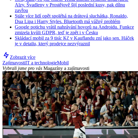
Alzy. Švadleny v Prostějově šijí poslední kusy, pak dílnu
zavřou
Stále více lidí opět spoléhá na drátová sluchátka, Ronaldo,
Dua Lipa i Harry Styles. Bluetooth má vážný problém
Google potichu vrátil nahrávání hovorů na Androidu. Funkce
zmizela kvůli GDPR, teď je zpět i v Česku
Skládací mobil za 9 tisíc Kč v Kauflandu zní jako sen. Háček
je v detailu, který prodejce nezvýraznil
Zobrazit více
Zajímavosti
IT a technologie
Mobil
Vybrali jsme pro vás
Magazíny a zajímavosti