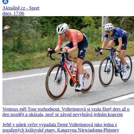
Aktuálně.cz - Sport
dnes, 17:06
Ventoux měl Tour rozhodnout. Volleringová si vzala žlutý dres až o
den později a ukázala, proč se závod nevyhrává jedním kopcem
Ještě v pátek večer vypadala Demi Volleringová jako jedna z
poražených královské etapy. Katarzyna Niewiadoma-Phinney