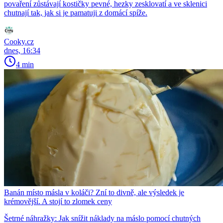
povaření zůstávají kostičky pevné, hezky zesklovatí a ve sklenici
chutnají tak, jak si je pamatuji z domácí spíže.
Cooky.cz
dnes, 16:34
4 min
Banán místo másla v koláči? Zní to divně, ale výsledek je
krémovější. A stojí to zlomek ceny
Šetrné náhražky: Jak snížit náklady na máslo pomocí chutných