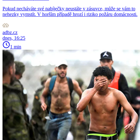
Pokud necháváte své nabíječky neustále v zásuvce, může se vám to
nehezky vymstít. V horším případě hrozí i riziko požáru domácnosti.
adbz.cz
dnes, 16:25
1 min