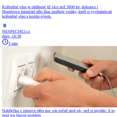
Kořeněné víno je oblíbené již více než 3000 let, dokonce i
Homérovo básnické dílo Ilias zmiňuje vojáky, kteří si vychutnávali
kořeněné víno s kozím sýrem.
NESPECHEJ.cz
dnes, 16:30
3 min
Nabíječka v zásuvce přes noc vás ročně stojí víc, než si myslíte. A to
není ten hlavní problém