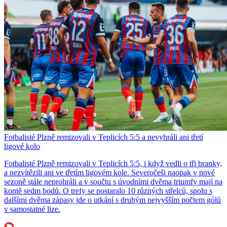
Fotbalisté Plzně remizovali v Teplicích 5:5 a nevyhráli ani třetí
ligové kolo
Fotbalisté Plzně remizovali v Teplicích 5:5, i když vedli o tři branky,
a nezvítězili ani ve třetím ligovém kole. Severočeši naopak v nové
sezoně stále neprohráli a v součtu s úvodními dvěma triumfy mají na
kontě sedm bodů. O trefy se postaralo 10 různých střelců, spolu s
dalšími dvěma zápasy jde o utkání s druhým nejvyšším počtem gólů
v samostatné lize.