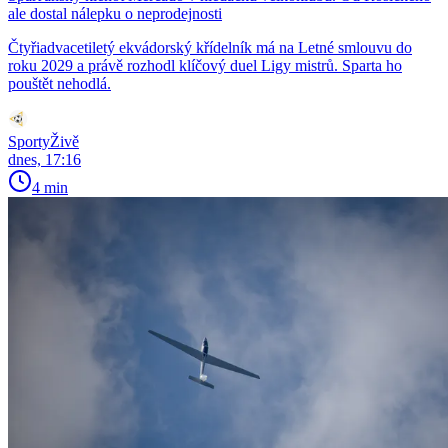
ale dostal nálepku o neprodejnosti
Čtyřiadvacetiletý ekvádorský křídelník má na Letné smlouvu do
roku 2029 a právě rozhodl klíčový duel Ligy mistrů. Sparta ho
pouštět nehodlá.
SportyŽivě
dnes, 17:16
4 min