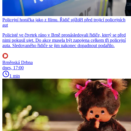
Policejní honička jako z filmu. Řidič ujížděl před trojicí policejních
aut
Policisté ve čtvrtek ráno v Brně pronásledovali řidiče, který se před
nimi pokusil ujet. Do akce musela být zapojena celkem tři policejní
auta. Sledovaného řidiče se jim nakonec dopadnout podařilo.
Brněnská Drbna
dnes, 17:00
1 min