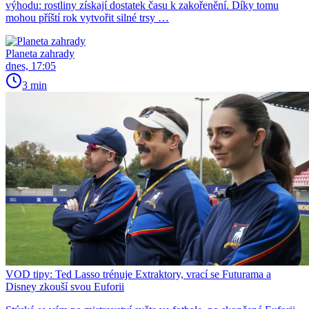
výhodu: rostliny získají dostatek času k zakořenění. Díky tomu
mohou příští rok vytvořit silné trsy …
Planeta zahrady
dnes, 17:05
3 min
VOD tipy: Ted Lasso trénuje Extraktory, vrací se Futurama a
Disney zkouší svou Euforii