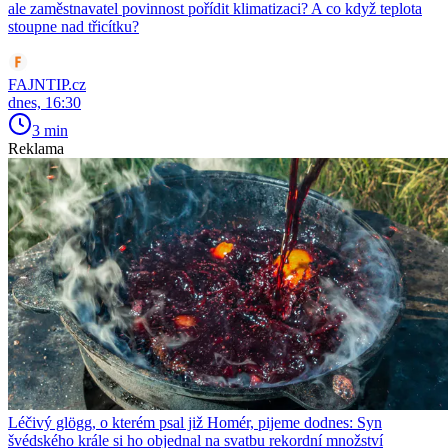
ale zaměstnavatel povinnost pořídit klimatizaci? A co když teplota
stoupne nad třicítku?
FAJNTIP.cz
dnes, 16:30
3 min
Reklama
Léčivý glögg, o kterém psal již Homér, pijeme dodnes: Syn
švédského krále si ho objednal na svatbu rekordní množství