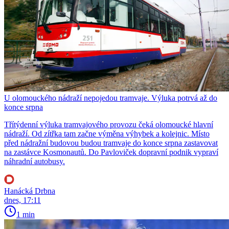
U olomouckého nádraží nepojedou tramvaje. Výluka potrvá až do
konce srpna
Třítýdenní výluka tramvajového provozu čeká olomoucké hlavní
nádraží. Od zítřka tam začne výměna výhybek a kolejnic. Místo
před nádražní budovou budou tramvaje do konce srpna zastavovat
na zastávce Kosmonautů. Do Pavloviček dopravní podnik vypraví
náhradní autobusy.
Hanácká Drbna
dnes, 17:11
1 min