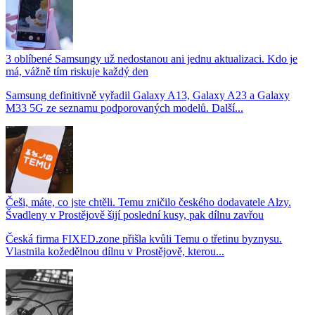
3 oblíbené Samsungy už nedostanou ani jednu aktualizaci. Kdo je
má, vážně tím riskuje každý den
Samsung definitivně vyřadil Galaxy A13, Galaxy A23 a Galaxy
M33 5G ze seznamu podporovaných modelů. Další...
Češi, máte, co jste chtěli. Temu zničilo českého dodavatele Alzy.
Švadleny v Prostějově šijí poslední kusy, pak dílnu zavřou
Česká firma FIXED.zone přišla kvůli Temu o třetinu byznysu.
Vlastnila kožedělnou dílnu v Prostějově, kterou...