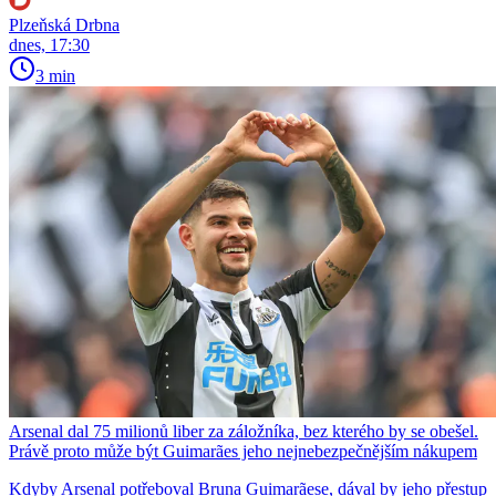
Plzeňská Drbna
dnes, 17:30
3 min
Arsenal dal 75 milionů liber za záložníka, bez kterého by se obešel.
Právě proto může být Guimarães jeho nejnebezpečnějším nákupem
Kdyby Arsenal potřeboval Bruna Guimarãese, dával by jeho přestup