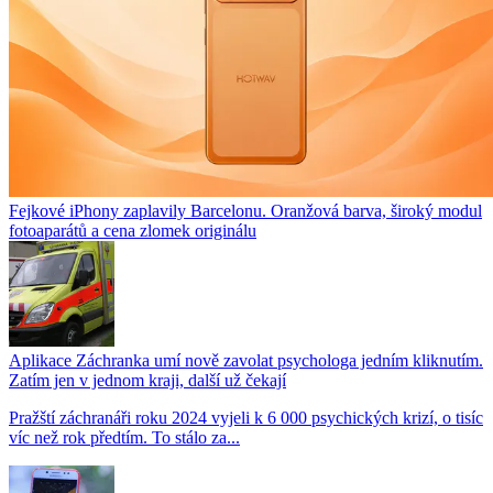
Fejkové iPhony zaplavily Barcelonu. Oranžová barva, široký modul
fotoaparátů a cena zlomek originálu
Aplikace Záchranka umí nově zavolat psychologa jedním kliknutím.
Zatím jen v jednom kraji, další už čekají
Pražští záchranáři roku 2024 vyjeli k 6 000 psychických krizí, o tisíc
víc než rok předtím. To stálo za...