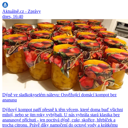
Aktuálně.cz - Zprávy
dnes, 16:40
Dýně ve sladkokyselém nálevu: Osvěžující domácí kompot bez
ananasu
Dýňový kompot patří přesně k těm věcem, které doma buď všichni
milují, nebo se jim roky vyhýbali. U nás vyhrála stará klasika bez
ananasové příchuti - jen poctivá dýně, cukr, skořice, hřebíček a
trocha citronu. Právě díky namočení do octové vody a krátkému