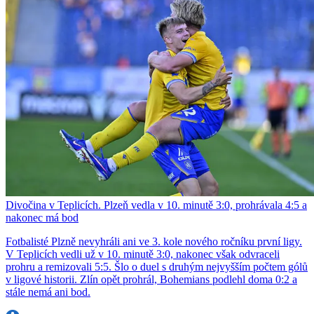
Divočina v Teplicích. Plzeň vedla v 10. minutě 3:0, prohrávala 4:5 a
nakonec má bod
Fotbalisté Plzně nevyhráli ani ve 3. kole nového ročníku první ligy.
V Teplicích vedli už v 10. minutě 3:0, nakonec však odvraceli
prohru a remizovali 5:5. Šlo o duel s druhým nejvyšším počtem gólů
v ligové historii. Zlín opět prohrál, Bohemians podlehl doma 0:2 a
stále nemá ani bod.