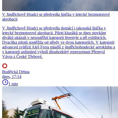
V Jindřichově Hradci se předvedla špička v letecké bezmotorové
akrobacii
V Jindřichově Hradci se předvedla domácí i rakouská špička v
letecké bezmotorové akrobacii. Piloti kluzáků se dnes stovkám
diváků ukázali v nesoutěžní kategorii freestyle a při exhibicích.
Dvacítka pilotů soutěžila od středy ve dvou kategoriích. V kategorii
advanced zvítězil Aleš Ferra mladší z jindřichohradecké aeroklubu a
v kategorii unlimited vyhrál dlouhodobý reprezentant Přemysl
Vávra z České Třebové.
Budějcká Drbna
dnes, 17:14
1 min