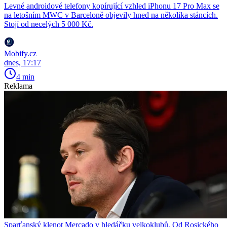
Levné androidové telefony kopírující vzhled iPhonu 17 Pro Max se
na letošním MWC v Barceloně objevily hned na několika stáncích.
Stojí od necelých 5 000 Kč.
Mobify.cz
dnes, 17:17
4 min
Reklama
Sparťanský klenot Mercado v hledáčku velkoklubů. Od Rosického