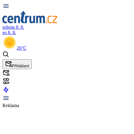
sobota 8. 8.
so 8. 8.
26°C
Přihlášení
Reklama