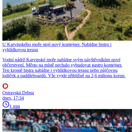
U Karvinského moře stojí nový kontejner. Nabídne bistro i
vyhlídkovou terasu
Vodní nádrž Karvinské moře nabídne svým návštěvníkům nové
občerstvení. Město na místě nechalo vybudovat gastro kontejner.
Ten kromě bistra nabídne i vyhlídkovou terasu nebo půjčovnu
lodiček a paddleboardů. Vše vyjde přibližně na 2,6 milionu korun.
Ostravská Drbna
dnes, 17:34
1 min