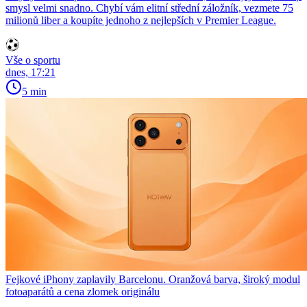
smysl velmi snadno. Chybí vám elitní střední záložník, vezmete 75
milionů liber a koupíte jednoho z nejlepších v Premier League.
Vše o sportu
dnes, 17:21
5 min
Fejkové iPhony zaplavily Barcelonu. Oranžová barva, široký modul
fotoaparátů a cena zlomek originálu