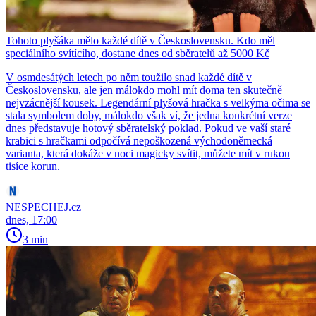
Tohoto plyšáka mělo každé dítě v Československu. Kdo měl
speciálního svítícího, dostane dnes od sběratelů až 5000 Kč
V osmdesátých letech po něm toužilo snad každé dítě v
Československu, ale jen málokdo mohl mít doma ten skutečně
nejvzácnější kousek. Legendární plyšová hračka s velkýma očima se
stala symbolem doby, málokdo však ví, že jedna konkrétní verze
dnes představuje hotový sběratelský poklad. Pokud ve vaší staré
krabici s hračkami odpočívá nepoškozená východoněmecká
varianta, která dokáže v noci magicky svítit, můžete mít v rukou
tisíce korun.
NESPECHEJ.cz
dnes, 17:00
3 min