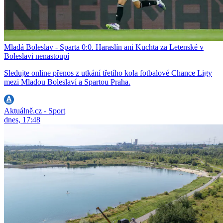
Mladá Boleslav - Sparta 0:0. Haraslín ani Kuchta za Letenské v
Boleslavi nenastoupí
Sledujte online přenos z utkání třetího kola fotbalové Chance Ligy
mezi Mladou Boleslaví a Spartou Praha.
Aktuálně.cz - Sport
dnes, 17:48