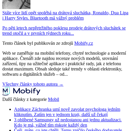
Stále více lidí opět spoléhá na drátová sluchátka, Ronaldo, Dua Lipa
i Harry Styles. Bluetooth má vážný problém
Po pěti letech nepřetržitého poklesu prodeje drátových sluchátek se
trend otočil a v prvních týdnech roku...
Tento článek byl publikován ze zdrojů
Mobify.cz
Web se zaměřuje na mobilní telefony, chytré technologie a moderní
aplikace. Čtenáři zde najdou recenze nových modelů, srovnání
zařízení, tipy na užitečné aplikace i praktické rady, jak z telefonu
dostat maximum. Obsah sleduje také trendy v oblasti elektroniky,
softwaru a digitálních služeb – od...
Všechny články tohoto autora →
Další články z kategorie
Mobil
Aplikace Záchranka umí nově zavolat psychologa jedním
kliknutím. Zatím jen v jednom kraji, další už čekají
3 oblíbené Samsungy už nedostanou ani jednu aktualizaci.
Kdo je má, vážně tím riskuje každý den
Češi, máte, co jste chtěli. Temu zničilo českého dodavatele