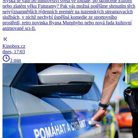
Stýská se vám po mistrovství světa ve fotbale, po skončené Euforii
nebo zlatém věku Futuramy? Pak vás možná potěšíme shrnutím těch
nejvýznamnějších týdenních premiér na tuzemských streamovacích
službách, v nichž nechybí úspěšná komedie ze sportovního
prostředí, retro novinka Ryana Murphyho nebo nová řada kultovní
animované sci-fi.
Kinobox.cz
dnes, 17:03
3 min