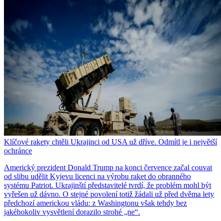
Klíčové rakety chtěli Ukrajinci od USA už dříve. Odmítl je i největší
ochránce
Americký prezident Donald Trump na konci července začal couvat
od slibu udělit Kyjevu licenci na výrobu raket do obranného
systému Patriot. Ukrajinští představitelé tvrdí, že problém mohl být
vyřešen už dávno. O stejné povolení totiž žádali už před dvěma lety
předchozí americkou vládu: z Washingtonu však tehdy bez
jakéhokoliv vysvětlení dorazilo strohé „ne“.