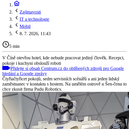
Zajímavosti
IT a technologie
Mobil
8. 7. 2026, 11:43
5 min
V Číně otevřou hotel, kde nebude pracovat jediný člověk. Recepci,
pokoje i kuchyni obslouží roboti
Přidejte si obsah Centrum.cz do oblíbených zdrojů pro Google
hledání a Google zprávy
Čtyřiačtyřicet pokojů, sedm servisních scénářů a ani jeden lidský
zaměstnanec v kontaktu s hostem. Na umělém ostrově u Šen-čenu to
chce zkusit firma Pudu Robotics.