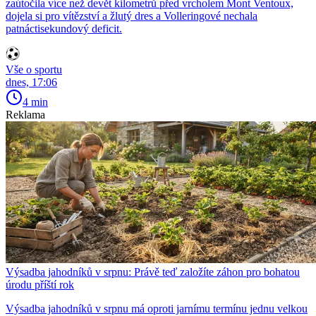
zaútočila více než devět kilometrů před vrcholem Mont Ventoux,
dojela si pro vítězství a žlutý dres a Volleringové nechala
patnáctisekundový deficit.
Vše o sportu
dnes, 17:06
4 min
Reklama
Výsadba jahodníků v srpnu: Právě teď založíte záhon pro bohatou
úrodu příští rok
Výsadba jahodníků v srpnu má oproti jarnímu termínu jednu velkou