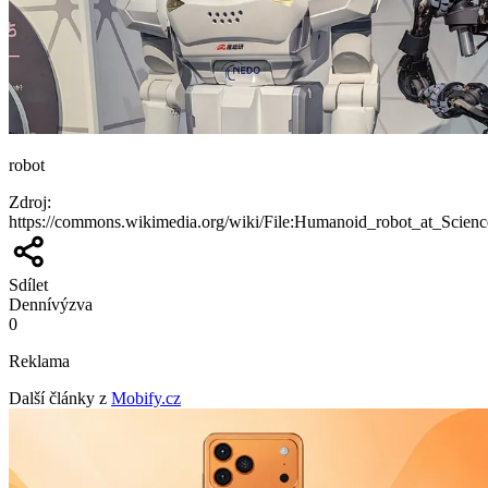
robot
Zdroj
:
https://commons.wikimedia.org/wiki/File:Humanoid_robot_at_Scien
Sdílet
Denní
výzva
0
Reklama
Další články z
Mobify.cz