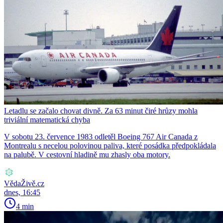
Letadlu se začalo chovat divně. Za 63 minut čiré hrůzy mohla
triviální matematická chyba
V sobotu 23. července 1983 odletěl Boeing 767 Air Canada z
Montrealu s necelou polovinou paliva, které posádka předpokládala
na palubě. V cestovní hladině mu zhasly oba motory.
VědaŽivě.cz
dnes, 16:45
4 min