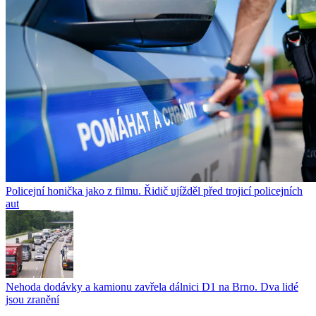
Policejní honička jako z filmu. Řidič ujížděl před trojicí policejních
aut
Nehoda dodávky a kamionu zavřela dálnici D1 na Brno. Dva lidé
jsou zranění