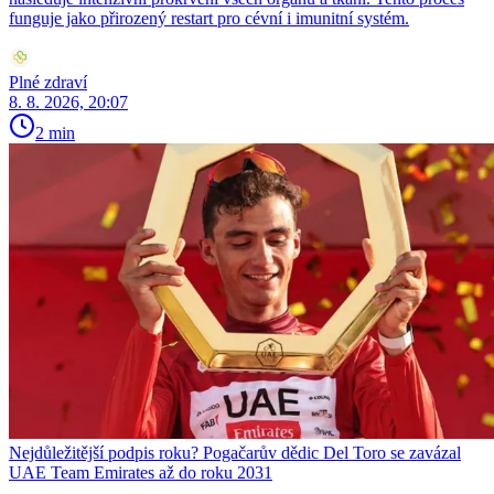
funguje jako přirozený restart pro cévní i imunitní systém.
Plné zdraví
8. 8. 2026, 20:07
2 min
Nejdůležitější podpis roku? Pogačarův dědic Del Toro se zavázal
UAE Team Emirates až do roku 2031