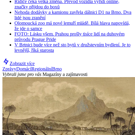
Řidiče čeká velká změna. Převod vozidla vyřídí online,
značky přijdou do boxů
Nehoda dodávky a kamionu zavřela dálnici D1 na Brno. Dva
lidé jsou zranění
Olomoucká zoo má nové lemuří mládě. Bílá hlava napovídá,
že jde o samce
FOTO: Lásku všem. Prahou prošly tisíce lidí na duhovém
průvodu Prague Pride
V Brtnici bude více než sto bytů v družstevním bydlení. Je to
levnější, říká starosta
Zobrazit více
Zprávy
Domácí
Regionální
Brno
Vybrali jsme pro vás
Magazíny a zajímavosti