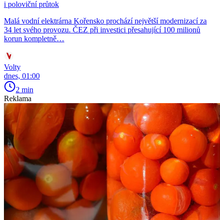
i poloviční průtok
Malá vodní elektrárna Kořensko prochází největší modernizací za
34 let svého provozu. ČEZ při investici přesahující 100 milionů
korun kompletně…
Volty
dnes, 01:00
2 min
Reklama