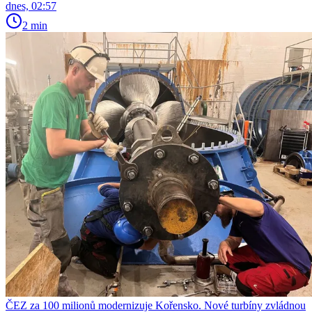
dnes, 02:57
2 min
ČEZ za 100 milionů modernizuje Kořensko. Nové turbíny zvládnou