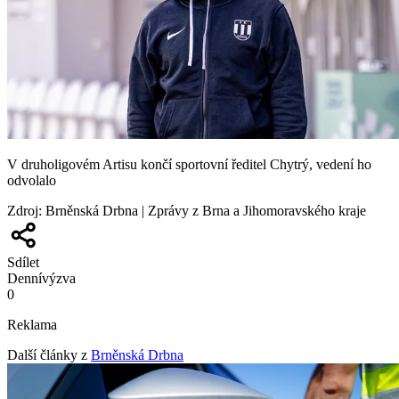
V druholigovém Artisu končí sportovní ředitel Chytrý, vedení ho
odvolalo
Zdroj
:
Brněnská Drbna | Zprávy z Brna a Jihomoravského kraje
Sdílet
Denní
výzva
0
Reklama
Další články z
Brněnská Drbna