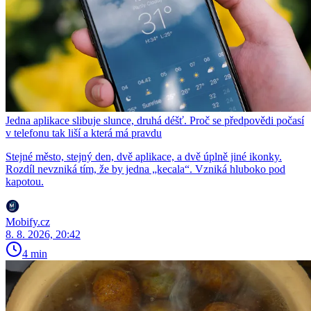
Jedna aplikace slibuje slunce, druhá déšť. Proč se předpovědi počasí
v telefonu tak liší a která má pravdu
Stejné město, stejný den, dvě aplikace, a dvě úplně jiné ikonky.
Rozdíl nevzniká tím, že by jedna „kecala“. Vzniká hluboko pod
kapotou.
Mobify.cz
8. 8. 2026, 20:42
4 min