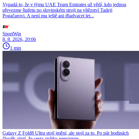
Vypadá to, že v týmu UAE Team Emirates už vědí, kdo jednou
převezme štafetu po slovinském stroji na vítězství Tadeji
Pogačarovi. A není mu ještě ani třiadvacet let...
SportWin
8. 8. 2026, 20:06
1 min
Galaxy Z Fold8 Ultra stojí jmění, ale stojí za to. Po pár hodinách
člověk zjistí, že cesta zpátky neexistuje