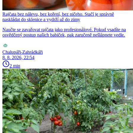
Rajčata bez nálevu, bez koření, bez ničeho. Stačí je správně
naskládat do sklenice a vydrží až do zimy
Naučte se zavařovat rajčata jako profesionálové. Pokud vsadíte na
osvědčený postup našich babiček, pak zaručeně nešlápnete vedle.
Chalupáři-Zahrádkáři
8. 8. 2026, 22:54
2 min