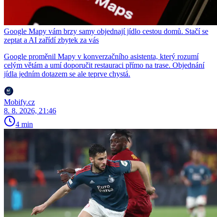
Google Mapy vám brzy samy objednají jídlo cestou domů. Stačí se
zeptat a AI zařídí zbytek za vás
Google proměnil Mapy v konverzačního asistenta, který rozumí
celým větám a umí doporučit restauraci přímo na trase. Objednání
jídla jedním dotazem se ale teprve chystá.
Mobify.cz
8. 8. 2026, 21:46
4 min