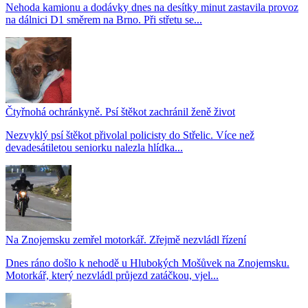
Nehoda kamionu a dodávky dnes na desítky minut zastavila provoz
na dálnici D1 směrem na Brno. Při střetu se...
Čtyřnohá ochránkyně. Psí štěkot zachránil ženě život
Nezvyklý psí štěkot přivolal policisty do Střelic. Více než
devadesátiletou seniorku nalezla hlídka...
Na Znojemsku zemřel motorkář. Zřejmě nezvládl řízení
Dnes ráno došlo k nehodě u Hlubokých Mošůvek na Znojemsku.
Motorkář, který nezvládl průjezd zatáčkou, vjel...