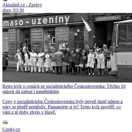
Aktuálně.cz - Zprávy
dnes, 03:30
Retro kvíz o cenách ze socialistického Československa: Těchto 10
otázek dá zabrat i pamětníkům
Ceny v socialistickém Československu byly pevně dané státem a
roky se téměř neměnily. Pamatujete si je? Tento kvíz prověří, co
vám z té doby zbylo v hlavě.
Cooky.cz