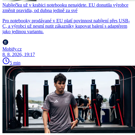
Nabíječku už v krabici notebooku nenajdete. EU donutila výrobce
změnit pravidla, od dubna jedině za své
Pro notebooky prodávané v EU platí povinnost nabíjení přes USB-
C, a výrobci už nesmí nutit zákazníky kupovat balení s adaptérem
jako jedinou variantu.
Mobify.cz
8. 8. 2026, 19:17
5 min