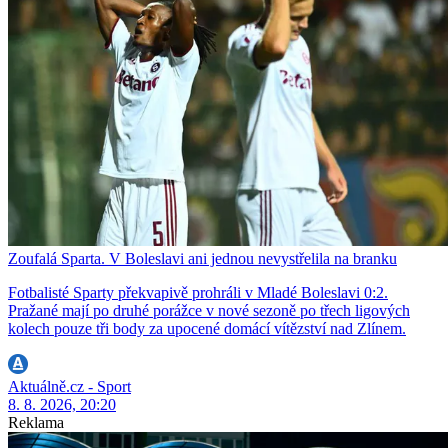
Zoufalá Sparta. V Boleslavi ani jednou nevystřelila na branku
Fotbalisté Sparty překvapivě prohráli v Mladé Boleslavi 0:2.
Pražané mají po druhé porážce v nové sezoně po třech ligových
kolech pouze tři body za upocené domácí vítězství nad Zlínem.
Aktuálně.cz - Sport
8. 8. 2026, 20:20
Reklama