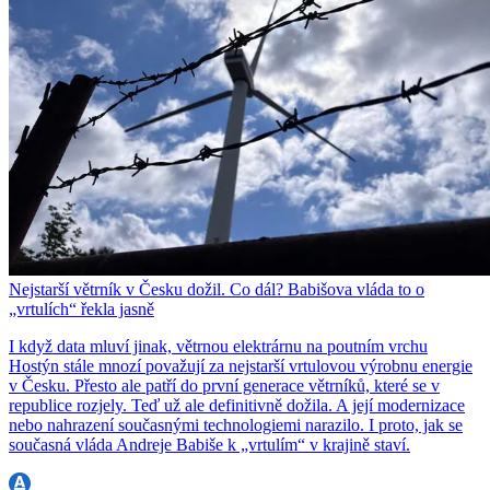
Nejstarší větrník v Česku dožil. Co dál? Babišova vláda to o
„vrtulích“ řekla jasně
I když data mluví jinak, větrnou elektrárnu na poutním vrchu
Hostýn stále mnozí považují za nejstarší vrtulovou výrobnu energie
v Česku. Přesto ale patří do první generace větrníků, které se v
republice rozjely. Teď už ale definitivně dožila. A její modernizace
nebo nahrazení současnými technologiemi narazilo. I proto, jak se
současná vláda Andreje Babiše k „vrtulím“ v krajině staví.