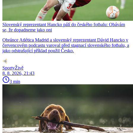
Slovenský reprezentant Hancko pálí do českého fotbalu: Obávám
se, že dopadneme jako oni
Obránce Atlética Madrid a slovenský reprezentant Dávid Hancko v
červencovém podcastu varoval před stagnací slovenského fotbalu, a
jako odstrašující příklad použil Česko.
SportyŽivě
8. 8. 2026, 21:43
3 min