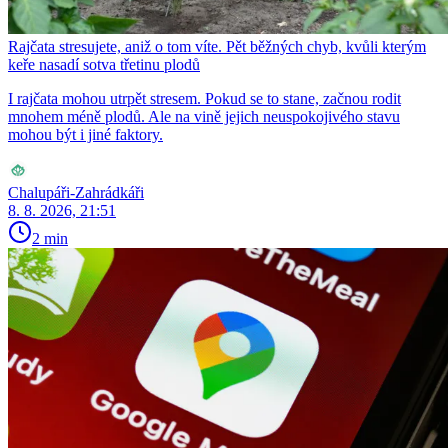
Rajčata stresujete, aniž o tom víte. Pět běžných chyb, kvůli kterým
keře nasadí sotva třetinu plodů
I rajčata mohou utrpět stresem. Pokud se to stane, začnou rodit
mnohem méně plodů. Ale na vině jejich neuspokojivého stavu
mohou být i jiné faktory.
Chalupáři-Zahrádkáři
8. 8. 2026, 21:51
2 min