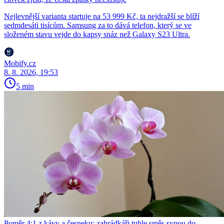
Nejlevnější varianta startuje na 53 999 Kč, ta nejdražší se blíží
sedmdesáti tisícům. Samsung za to dává telefon, který se ve
složeném stavu vejde do kapsy snáz než Galaxy S23 Ultra.
Mobify.cz
8. 8. 2026, 19:53
5 min
Poměr 4:1 z kávy a česneku: zahrádkáři tuhle směs sypou do