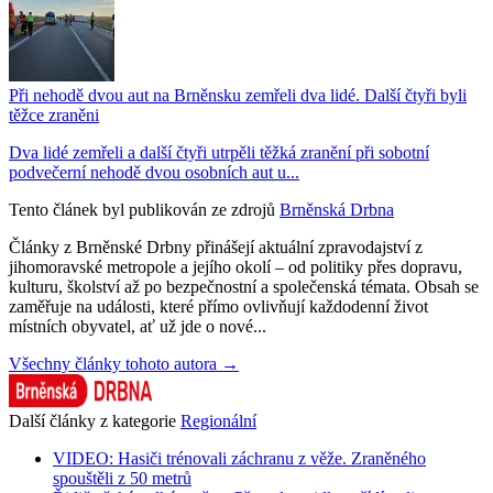
Při nehodě dvou aut na Brněnsku zemřeli dva lidé. Další čtyři byli
těžce zraněni
Dva lidé zemřeli a další čtyři utrpěli těžká zranění při sobotní
podvečerní nehodě dvou osobních aut u...
Tento článek byl publikován ze zdrojů
Brněnská Drbna
Články z Brněnské Drbny přinášejí aktuální zpravodajství z
jihomoravské metropole a jejího okolí – od politiky přes dopravu,
kulturu, školství až po bezpečnostní a společenská témata. Obsah se
zaměřuje na události, které přímo ovlivňují každodenní život
místních obyvatel, ať už jde o nové...
Všechny články tohoto autora →
Další články z kategorie
Regionální
VIDEO: Hasiči trénovali záchranu z věže. Zraněného
spouštěli z 50 metrů