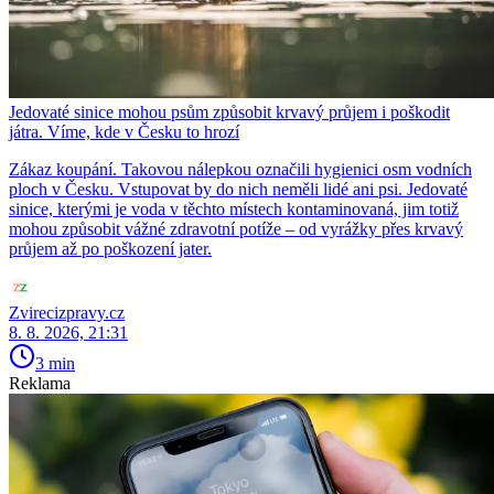
Jedovaté sinice mohou psům způsobit krvavý průjem i poškodit
játra. Víme, kde v Česku to hrozí
Zákaz koupání. Takovou nálepkou označili hygienici osm vodních
ploch v Česku. Vstupovat by do nich neměli lidé ani psi. Jedovaté
sinice, kterými je voda v těchto místech kontaminovaná, jim totiž
mohou způsobit vážné zdravotní potíže – od vyrážky přes krvavý
průjem až po poškození jater.
Zvirecizpravy.cz
8. 8. 2026, 21:31
3 min
Reklama