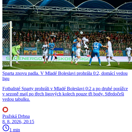
Sparta znovu padla. V Mladé Boleslavi prohrála 0:2, domácí vedou
ligu
Fotbalisté Sparty prohráli v Mladé Boleslavi 0:2 a po druhé porážce
v sezoně mají po třech ligových kolech pouze tři body. Středočeši
vedou tabulku.
Pražská Drbna
8. 8. 2026, 20:15
1 min