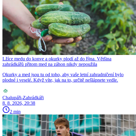
Lžíce medu do konve a okurky plodí až do října. Většina
zahrádkářů přitom med na záhon nikdy nepoužila
Okurky a med jsou tu od toho, aby vaše letní zahradničení bylo
plodné i veselé. Když víte, jak na to, určitě nešlápnete vedle.
Chalupáři-Zahrádkáři
8. 8. 2026, 20:38
2 min