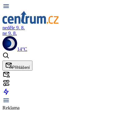
neděle 9. 8.
ne 9. 8.
14°C
Přihlášení
Reklama