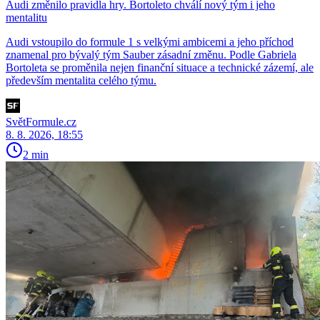
Audi změnilo pravidla hry. Bortoleto chválí nový tým i jeho
mentalitu
Audi vstoupilo do formule 1 s velkými ambicemi a jeho příchod
znamenal pro bývalý tým Sauber zásadní změnu. Podle Gabriela
Bortoleta se proměnila nejen finanční situace a technické zázemí, ale
především mentalita celého týmu.
SvětFormule.cz
8. 8. 2026, 18:55
2 min