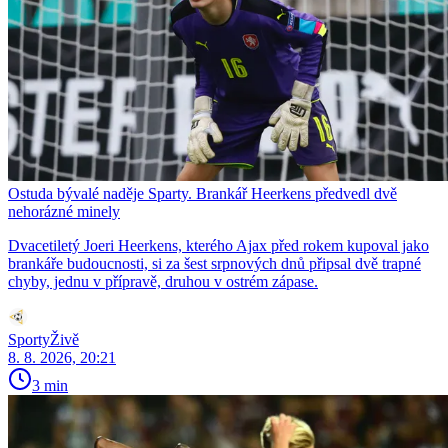
Ostuda bývalé naděje Sparty. Brankář Heerkens předvedl dvě
nehorázné minely
Dvacetiletý Joeri Heerkens, kterého Ajax před rokem kupoval jako
brankáře budoucnosti, si za šest srpnových dnů připsal dvě trapné
chyby, jednu v přípravě, druhou v ostrém zápase.
SportyŽivě
8. 8. 2026, 20:21
3 min