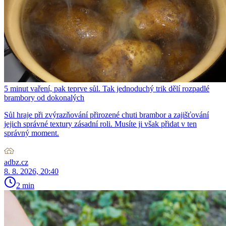
5 minut vaření, pak teprve sůl. Tak jednoduchý trik dělí rozpadlé
brambory od dokonalých
Sůl hraje při zvýrazňování přirozené chuti brambor a zajišťování
jejich správné textury zásadní roli. Musíte ji však přidat v ten
správný moment.
adbz.cz
8. 8. 2026, 20:40
2 min