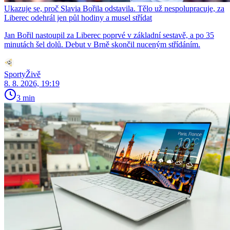
Ukazuje se, proč Slavia Bořila odstavila. Tělo už nespolupracuje, za
Liberec odehrál jen půl hodiny a musel střídat
Jan Bořil nastoupil za Liberec poprvé v základní sestavě, a po 35
minutách šel dolů. Debut v Brně skončil nuceným střídáním.
SportyŽivě
8. 8. 2026, 19:19
3 min