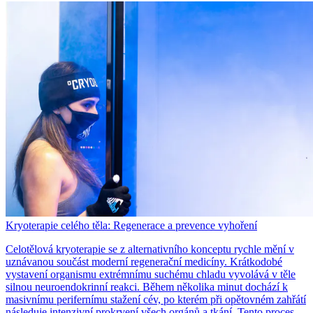
Kryoterapie celého těla: Regenerace a prevence vyhoření
Celotělová kryoterapie se z alternativního konceptu rychle mění v
uznávanou součást moderní regenerační medicíny. Krátkodobé
vystavení organismu extrémnímu suchému chladu vyvolává v těle
silnou neuroendokrinní reakci. Během několika minut dochází k
masivnímu perifernímu stažení cév, po kterém při opětovném zahřátí
následuje intenzivní prokrvení všech orgánů a tkání. Tento proces