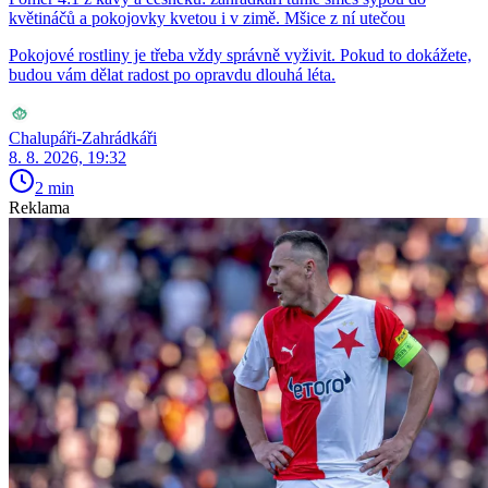
květináčů a pokojovky kvetou i v zimě. Mšice z ní utečou
Pokojové rostliny je třeba vždy správně vyživit. Pokud to dokážete,
budou vám dělat radost po opravdu dlouhá léta.
Chalupáři-Zahrádkáři
8. 8. 2026, 19:32
2 min
Reklama