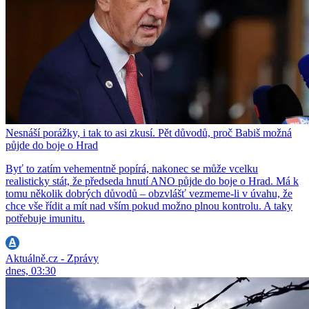
Nesnáší porážky, i tak to asi zkusí. Pět důvodů, proč Babiš možná
půjde do boje o Hrad
Byť to zatím vehementně popírá, nakonec se může vcelku
realisticky stát, že předseda hnutí ANO půjde do boje o Hrad. Má k
tomu několik dobrých důvodů – obzvlášť vezmeme-li v úvahu, že
chce vše řídit a mít nad vším pokud možno plnou kontrolu. A taky
potřebuje imunitu.
Aktuálně.cz - Zprávy
dnes, 03:30