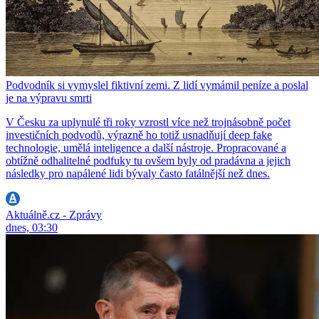
Podvodník si vymyslel fiktivní zemi. Z lidí vymámil peníze a poslal
je na výpravu smrti
V Česku za uplynulé tři roky vzrostl více než trojnásobně počet
investičních podvodů, výrazně ho totiž usnadňují deep fake
technologie, umělá inteligence a další nástroje. Propracované a
obtížně odhalitelné podfuky tu ovšem byly od pradávna a jejich
následky pro napálené lidi bývaly často fatálnější než dnes.
Aktuálně.cz - Zprávy
dnes, 03:30