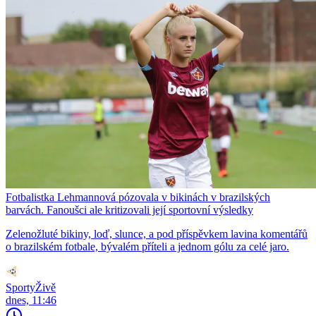
Fotbalistka Lehmannová pózovala v bikinách v brazilských
barvách. Fanoušci ale kritizovali její sportovní výsledky
Zelenožluté bikiny, loď, slunce, a pod příspěvkem lavina komentářů
o brazilském fotbale, bývalém příteli a jednom gólu za celé jaro.
SportyŽivě
dnes, 11:46