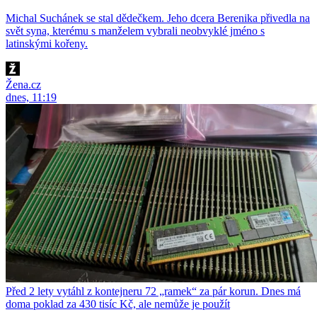
Michal Suchánek se stal dědečkem. Jeho dcera Berenika přivedla na
svět syna, kterému s manželem vybrali neobvyklé jméno s
latinskými kořeny.
Žena.cz
dnes, 11:19
Před 2 lety vytáhl z kontejneru 72 „ramek“ za pár korun. Dnes má
doma poklad za 430 tisíc Kč, ale nemůže je použít