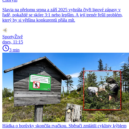
Slavia na přelomu srpna a září 2025 vyhrála čtyři ligové zápasy v
řadě, pokaždé se skóre 3:1 nebo lepším. A její trenér řešil problém,
který by si většina konkurentů přála mít.
SportyŽivě
dnes, 11:15
3 min
Hádka o borůvky skončila rvačkou. Sběrači zmlátili cyklisty kýblem