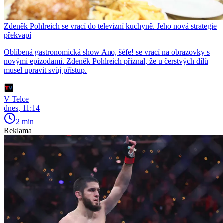
Zdeněk Pohlreich se vrací do televizní kuchyně. Jeho nová strategie
překvapí
Oblíbená gastronomická show Ano, šéfe! se vrací na obrazovky s
novými epizodami. Zdeněk Pohlreich přiznal, že u čerstvých dílů
musel upravit svůj přístup.
V Telce
dnes, 11:14
2 min
Reklama