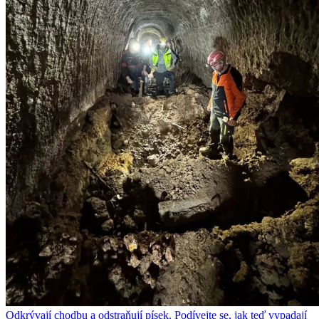
Odkrývají chodbu a odstraňují písek. Podívejte se, jak teď vypadají