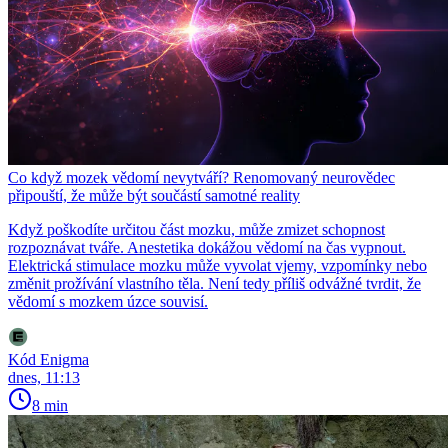
Co když mozek vědomí nevytváří? Renomovaný neurovědec
připouští, že může být součástí samotné reality
Když poškodíte určitou část mozku, může zmizet schopnost
rozpoznávat tváře. Anestetika dokážou vědomí na čas vypnout.
Elektrická stimulace mozku může vyvolat vjemy, vzpomínky nebo
změnit prožívání vlastního těla. Není tedy příliš odvážné tvrdit, že
vědomí s mozkem úzce souvisí.
Kód Enigma
dnes, 11:13
8 min