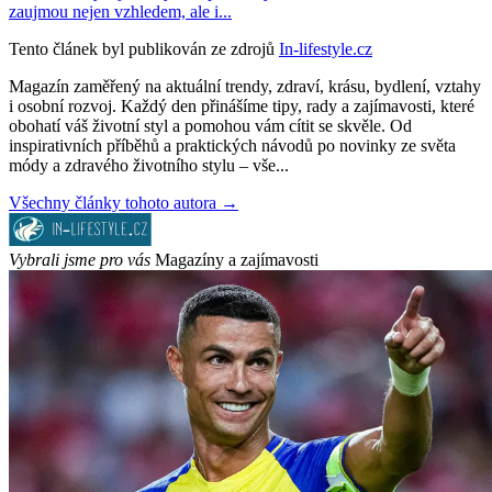
zaujmou nejen vzhledem, ale i...
Tento článek byl publikován ze zdrojů
In-lifestyle.cz
Magazín zaměřený na aktuální trendy, zdraví, krásu, bydlení, vztahy
i osobní rozvoj. Každý den přinášíme tipy, rady a zajímavosti, které
obohatí váš životní styl a pomohou vám cítit se skvěle. Od
inspirativních příběhů a praktických návodů po novinky ze světa
módy a zdravého životního stylu – vše...
Všechny články tohoto autora →
Vybrali jsme pro vás
Magazíny a zajímavosti