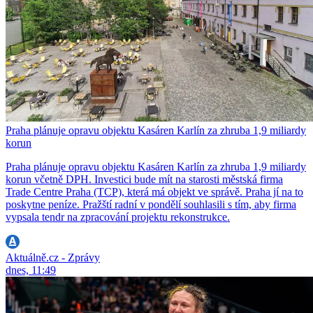
Praha plánuje opravu objektu Kasáren Karlín za zhruba 1,9 miliardy
korun
Praha plánuje opravu objektu Kasáren Karlín za zhruba 1,9 miliardy
korun včetně DPH. Investici bude mít na starosti městská firma
Trade Centre Praha (TCP), která má objekt ve správě. Praha jí na to
poskytne peníze. Pražští radní v pondělí souhlasili s tím, aby firma
vypsala tendr na zpracování projektu rekonstrukce.
Aktuálně.cz - Zprávy
dnes, 11:49