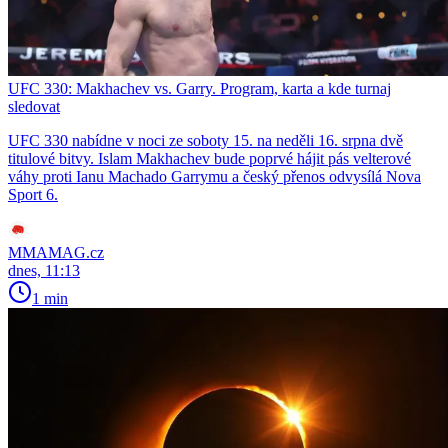
UFC 330: Makhachev vs. Garry. Program, karta a kde turnaj
sledovat
UFC 330 nabídne v noci ze soboty 15. na neděli 16. srpna dvě
titulové bitvy. Islam Makhachev bude poprvé hájit pás velterové
váhy proti Ianu Machado Garrymu a český přenos odvysílá Nova
Sport 6.
MMAMAG.cz
dnes, 11:13
1 min