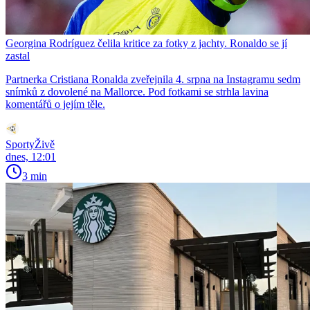
Georgina Rodríguez čelila kritice za fotky z jachty. Ronaldo se jí
zastal
Partnerka Cristiana Ronalda zveřejnila 4. srpna na Instagramu sedm
snímků z dovolené na Mallorce. Pod fotkami se strhla lavina
komentářů o jejím těle.
SportyŽivě
dnes, 12:01
3 min