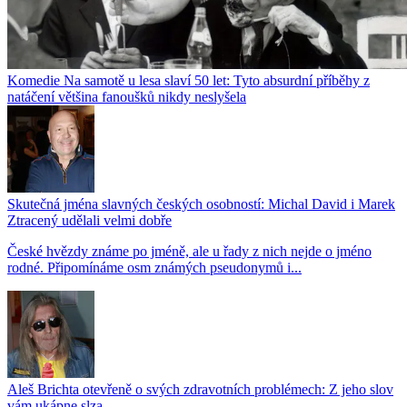
Komedie Na samotě u lesa slaví 50 let: Tyto absurdní příběhy z
natáčení většina fanoušků nikdy neslyšela
Skutečná jména slavných českých osobností: Michal David i Marek
Ztracený udělali velmi dobře
České hvězdy známe po jméně, ale u řady z nich nejde o jméno
rodné. Připomínáme osm známých pseudonymů i...
Aleš Brichta otevřeně o svých zdravotních problémech: Z jeho slov
vám ukápne slza