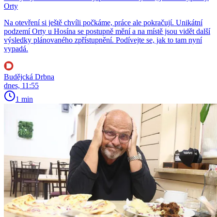
Orty
Na otevření si ještě chvíli počkáme, práce ale pokračují. Unikátní
podzemí Orty u Hosína se postupně mění a na místě jsou vidět další
výsledky plánovaného zpřístupnění. Podívejte se, jak to tam nyní
vypadá.
Budějcká Drbna
dnes, 11:55
1 min