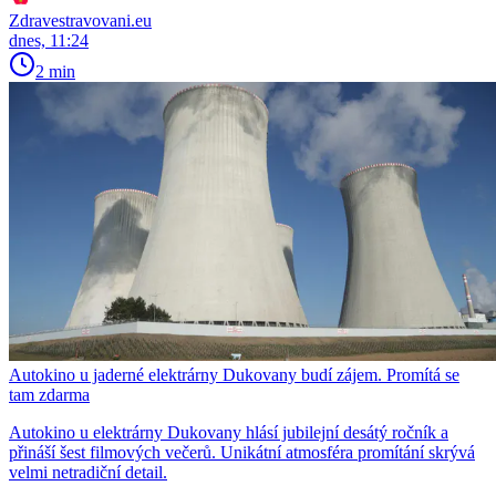
Zdravestravovani.eu
dnes, 11:24
2 min
Autokino u jaderné elektrárny Dukovany budí zájem. Promítá se
tam zdarma
Autokino u elektrárny Dukovany hlásí jubilejní desátý ročník a
přináší šest filmových večerů. Unikátní atmosféra promítání skrývá
velmi netradiční detail.