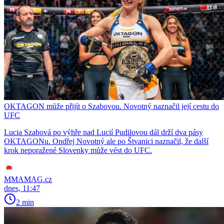
OKTAGON může přijít o Szabovou. Novotný naznačil její cestu do
UFC
Lucia Szabová po výhře nad Lucií Pudilovou dál drží dva pásy
OKTAGONu. Ondřej Novotný ale po Štvanici naznačil, že další
krok neporažené Slovenky může vést do UFC.
MMAMAG.cz
dnes, 11:47
2 min