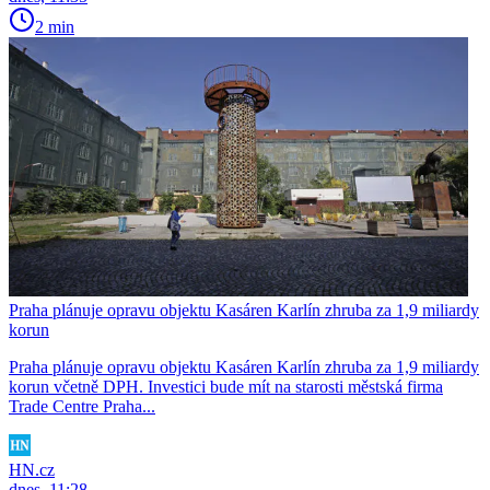
2 min
Praha plánuje opravu objektu Kasáren Karlín zhruba za 1,9 miliardy
korun
Praha plánuje opravu objektu Kasáren Karlín zhruba za 1,9 miliardy
korun včetně DPH. Investici bude mít na starosti městská firma
Trade Centre Praha...
HN.cz
dnes, 11:28