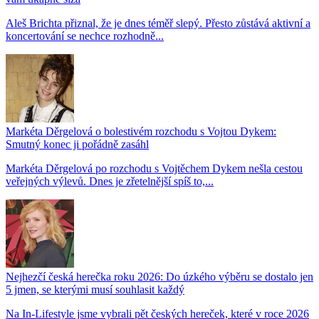
Aleš Brichta přiznal, že je dnes téměř slepý. Přesto zůstává aktivní a
koncertování se nechce rozhodně...
Markéta Děrgelová o bolestivém rozchodu s Vojtou Dykem:
Smutný konec ji pořádně zasáhl
Markéta Děrgelová po rozchodu s Vojtěchem Dykem nešla cestou
veřejných výlevů. Dnes je zřetelnější spíš to,...
Nejhezčí česká herečka roku 2026: Do úzkého výběru se dostalo jen
5 jmen, se kterými musí souhlasit každý
Na In-Lifestyle jsme vybrali pět českých hereček, které v roce 2026