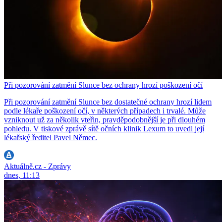
Při pozorování zatmění Slunce bez ochrany hrozí poškození očí
Při pozorování zatmění Slunce bez dostatečné ochrany hrozí lidem
podle lékaře poškození očí, v některých případech i trvalé. Může
vzniknout už za několik vteřin, pravděpodobnější je při dlouhém
pohledu. V tiskové zprávě sítě očních klinik Lexum to uvedl její
lékařský ředitel Pavel Němec.
Aktuálně.cz - Zprávy
dnes, 11:13