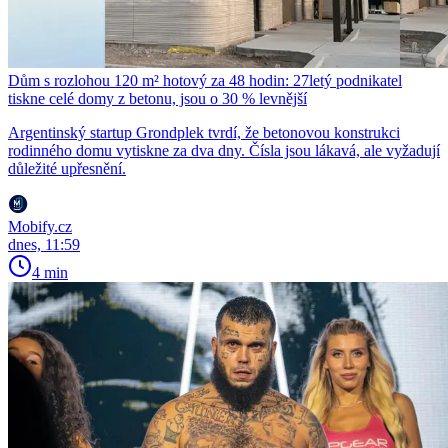
Dům s rozlohou 120 m² hotový za 48 hodin: 27letý podnikatel
tiskne celé domy z betonu, jsou o 30 % levnější
Argentinský startup Grondplek tvrdí, že betonovou konstrukci
rodinného domu vytiskne za dva dny. Čísla jsou lákavá, ale vyžadují
důležité upřesnění.
Mobify.cz
dnes, 11:59
4 min