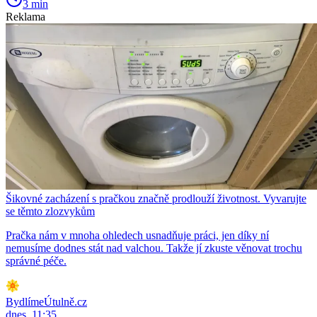
3 min
Reklama
Šikovné zacházení s pračkou značně prodlouží životnost. Vyvarujte
se těmto zlozvykům
Pračka nám v mnoha ohledech usnadňuje práci, jen díky ní
nemusíme dodnes stát nad valchou. Takže jí zkuste věnovat trochu
správné péče.
BydlímeÚtulně.cz
dnes, 11:35