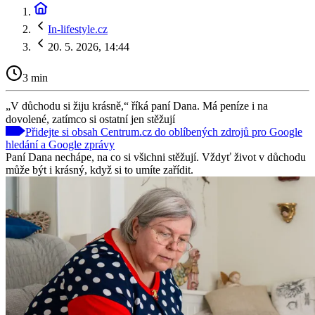
In-lifestyle.cz
20. 5. 2026, 14:44
3 min
„V důchodu si žiju krásně,“ říká paní Dana. Má peníze i na
dovolené, zatímco si ostatní jen stěžují
Přidejte si obsah Centrum.cz do oblíbených zdrojů pro Google
hledání a Google zprávy
Paní Dana nechápe, na co si všichni stěžují. Vždyť život v důchodu
může být i krásný, když si to umíte zařídit.