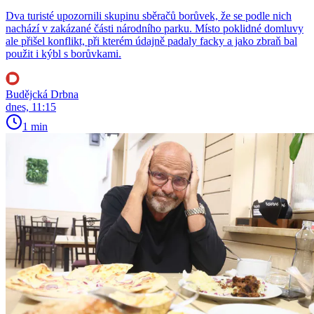
Dva turisté upozornili skupinu sběračů borůvek, že se podle nich
nachází v zakázané části národního parku. Místo poklidné domluvy
ale přišel konflikt, při kterém údajně padaly facky a jako zbraň bal
použit i kýbl s borůvkami.
Budějcká Drbna
dnes, 11:15
1 min