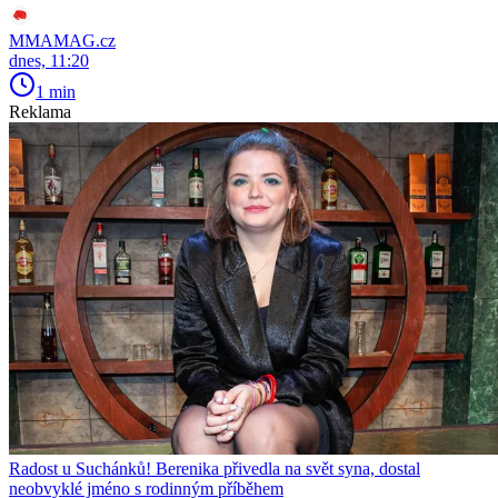
MMAMAG.cz
dnes, 11:20
1 min
Reklama
Radost u Suchánků! Berenika přivedla na svět syna, dostal
neobvyklé jméno s rodinným příběhem