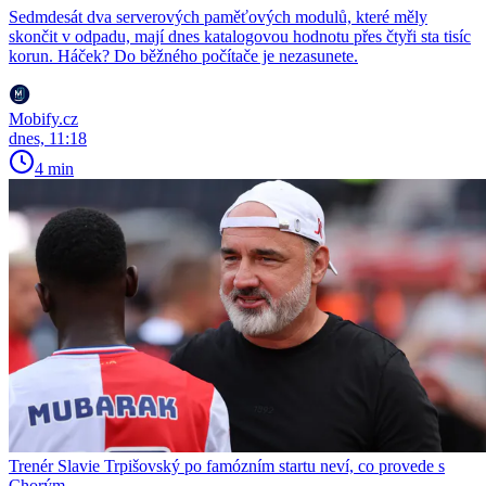
Sedmdesát dva serverových paměťových modulů, které měly
skončit v odpadu, mají dnes katalogovou hodnotu přes čtyři sta tisíc
korun. Háček? Do běžného počítače je nezasunete.
Mobify.cz
dnes, 11:18
4 min
Trenér Slavie Trpišovský po famózním startu neví, co provede s
Chorým