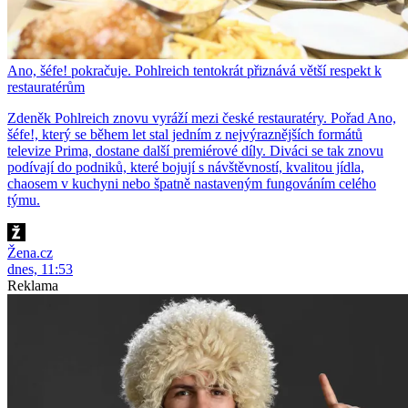
Ano, šéfe! pokračuje. Pohlreich tentokrát přiznává větší respekt k
restauratérům
Zdeněk Pohlreich znovu vyráží mezi české restauratéry. Pořad Ano,
šéfe!, který se během let stal jedním z nejvýraznějších formátů
televize Prima, dostane další premiérové díly. Diváci se tak znovu
podívají do podniků, které bojují s návštěvností, kvalitou jídla,
chaosem v kuchyni nebo špatně nastaveným fungováním celého
týmu.
Žena.cz
dnes, 11:53
Reklama