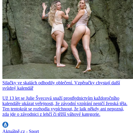
Silačky ve skalách odhodily oblečení. Vzpěračky chystají další
svůdný kalendář
Už 13 let se Julie Švecová snaží prostřednictvím každoročního
kalendáře ukázat veřejnosti, že závodní vzpírání neničí ženská těla.
Ten tentokrát se rozhodla vypíchnout, že laik někdy ani nepozná,
zda jde o závodnici z lehčí či těžší váhové kategorie.
Aktuálně.cz - Sport