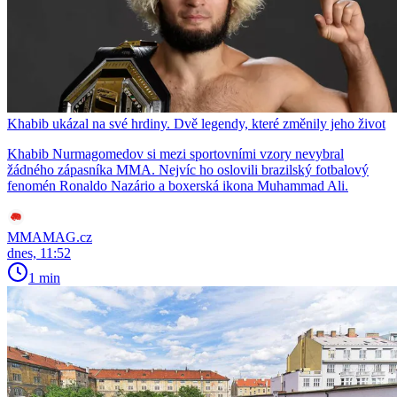
Khabib ukázal na své hrdiny. Dvě legendy, které změnily jeho život
Khabib Nurmagomedov si mezi sportovními vzory nevybral
žádného zápasníka MMA. Nejvíc ho oslovili brazilský fotbalový
fenomén Ronaldo Nazário a boxerská ikona Muhammad Ali.
MMAMAG.cz
dnes, 11:52
1 min