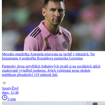
Messiho manželka Antonela pózovala na jachtě v bikinách. Na
Instagramu ji podpořila Ronaldova partnerka Georgina
Partnerky dvou největších fotbalových rivalů si na sociálních sítích
opakovaně vyjadřují podporu. Jejich vzájemná gesta sleduje
publikum přesahující 119 milionů lidí.
SportyŽivě
dnes, 11:46
3 min