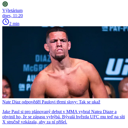
Výletárium
dnes, 11:20
2 min
Nate Diaz odpověděl Paulovi třemi slovy: Tak se ukaž
Jake Paul si pro plánovaný debut v MMA vybral Natea Diaze a
obvinil ho, že se zápasu vyhýbá. Bývalá hvězda UFC mu teď na síti
X stručně vzkázala, aby za ní přišel.