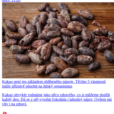
Kakao není jen základem oblíbeného nápoje. Těchto 5 vlastností
může příznivě působit na lidský organismus
Kakao obvykle vnímáme jako něco zdravého, co si můžeme dopřát
každý den. Dá se z něj vyrobit čokoláda i lahodný nápoj. Ovšem má
vliv i na zdraví.