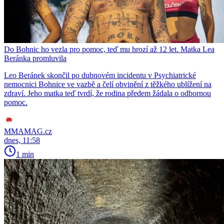
Do Bohnic ho vezla pro pomoc, teď mu hrozí až 12 let. Matka Lea
Beránka promluvila
Leo Beránek skončil po dubnovém incidentu v Psychiatrické
nemocnici Bohnice ve vazbě a čelí obvinění z těžkého ublížení na
zdraví. Jeho matka teď tvrdí, že rodina předem žádala o odbornou
pomoc.
MMAMAG.cz
dnes, 11:58
1 min