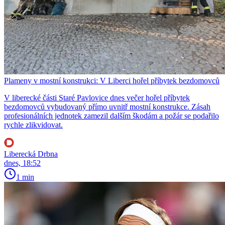
Plameny v mostní konstrukci: V Liberci hořel příbytek bezdomovců
V liberecké části Staré Pavlovice dnes večer hořel příbytek
bezdomovců vybudovaný přímo uvnitř mostní konstrukce. Zásah
profesionálních jednotek zamezil dalším škodám a požár se podařilo
rychle zlikvidovat.
Liberecká Drbna
dnes, 18:52
1 min