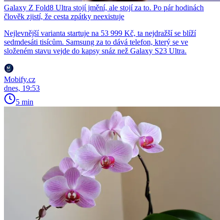
Galaxy Z Fold8 Ultra stojí jmění, ale stojí za to. Po pár hodinách
člověk zjistí, že cesta zpátky neexistuje
Nejlevnější varianta startuje na 53 999 Kč, ta nejdražší se blíží
sedmdesáti tisícům. Samsung za to dává telefon, který se ve
složeném stavu vejde do kapsy snáz než Galaxy S23 Ultra.
Mobify.cz
dnes, 19:53
5 min