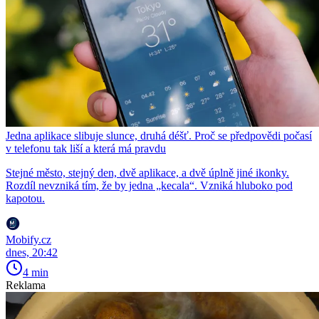
Jedna aplikace slibuje slunce, druhá déšť. Proč se předpovědi počasí
v telefonu tak liší a která má pravdu
Stejné město, stejný den, dvě aplikace, a dvě úplně jiné ikonky.
Rozdíl nevzniká tím, že by jedna „kecala“. Vzniká hluboko pod
kapotou.
Mobify.cz
dnes, 20:42
4 min
Reklama