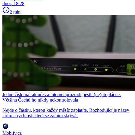
dnes, 18:28
2 min
Jedno číslo na faktuře za internet prozradí, jestli (ne)přeplácíte.
Většina Čechů ho nikdy nekontrolovala
Nejde o částku, kterou každý měsíc zaplatíte. Rozhodující je název
tarifu a rychlost, která se za ním skrývá.
Mobify.cz