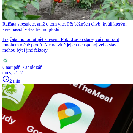
Rajčata stresujete, aniž o tom víte. Pět běžných chyb, kvůli kterým
keře nasadí sotva třetinu plodů
I rajčata mohou utrpět stresem. Pokud se to stane, začnou rodit
mnohem méně plodů. Ale na vině jejich neuspokojivého stavu
mohou být i jiné faktory.
Chalupáři-Zahrádkáři
dnes, 21:51
2 min