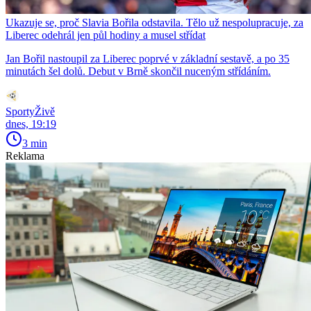
Ukazuje se, proč Slavia Bořila odstavila. Tělo už nespolupracuje, za
Liberec odehrál jen půl hodiny a musel střídat
Jan Bořil nastoupil za Liberec poprvé v základní sestavě, a po 35
minutách šel dolů. Debut v Brně skončil nuceným střídáním.
SportyŽivě
dnes, 19:19
3 min
Reklama