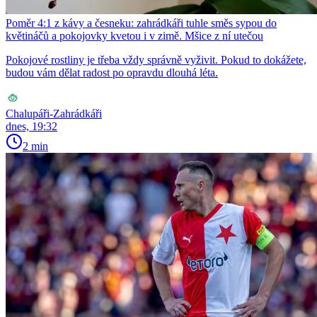
Poměr 4:1 z kávy a česneku: zahrádkáři tuhle směs sypou do
květináčů a pokojovky kvetou i v zimě. Mšice z ní utečou
Pokojové rostliny je třeba vždy správně vyživit. Pokud to dokážete,
budou vám dělat radost po opravdu dlouhá léta.
Chalupáři-Zahrádkáři
dnes, 19:32
2 min