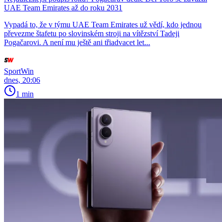
UAE Team Emirates až do roku 2031
Vypadá to, že v týmu UAE Team Emirates už vědí, kdo jednou
převezme štafetu po slovinském stroji na vítězství Tadeji
Pogačarovi. A není mu ještě ani třiadvacet let...
SportWin
dnes, 20:06
1 min