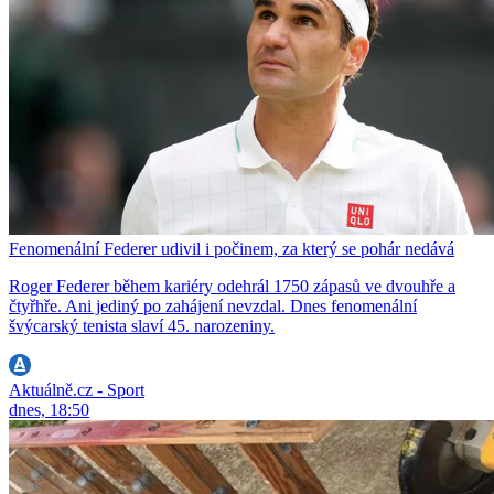
Fenomenální Federer udivil i počinem, za který se pohár nedává
Roger Federer během kariéry odehrál 1750 zápasů ve dvouhře a
čtyřhře. Ani jediný po zahájení nevzdal. Dnes fenomenální
švýcarský tenista slaví 45. narozeniny.
Aktuálně.cz - Sport
dnes, 18:50