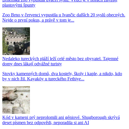
plastovými špunty
Zoo Brno v červenci vypustila u Ivančic dalších 20 syslů obecných.
Nejde o první pokus, a právě v tom je...
Nedaleko tureckých pláží leží celé město bez obyvatel. Tajemné
domy dnes lákají odvážné turisty
Stovky kamenných domů, dva kostely, školy i kaple, a nikdo, kdo
by v nich žil. Kayaköy u tureckého Fethiye...
Kód v kameni prý neprolomili ani géniové. Shugborough skrývá
deset písmen bez odpovědi, neporadila si ani AI