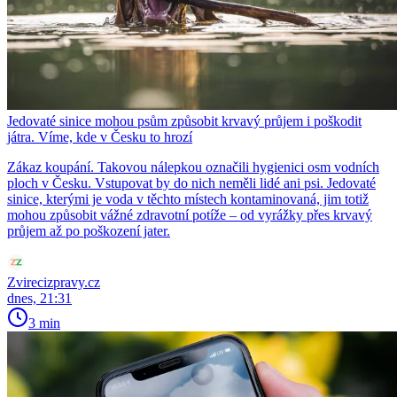
Jedovaté sinice mohou psům způsobit krvavý průjem i poškodit
játra. Víme, kde v Česku to hrozí
Zákaz koupání. Takovou nálepkou označili hygienici osm vodních
ploch v Česku. Vstupovat by do nich neměli lidé ani psi. Jedovaté
sinice, kterými je voda v těchto místech kontaminovaná, jim totiž
mohou způsobit vážné zdravotní potíže – od vyrážky přes krvavý
průjem až po poškození jater.
Zvirecizpravy.cz
dnes, 21:31
3 min