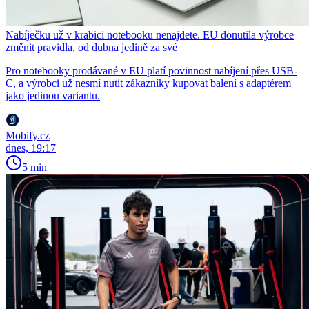
Nabíječku už v krabici notebooku nenajdete. EU donutila výrobce
změnit pravidla, od dubna jedině za své
Pro notebooky prodávané v EU platí povinnost nabíjení přes USB-
C, a výrobci už nesmí nutit zákazníky kupovat balení s adaptérem
jako jedinou variantu.
Mobify.cz
dnes, 19:17
5 min