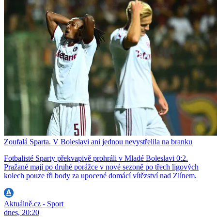
Zoufalá Sparta. V Boleslavi ani jednou nevystřelila na branku
Fotbalisté Sparty překvapivě prohráli v Mladé Boleslavi 0:2.
Pražané mají po druhé porážce v nové sezoně po třech ligových
kolech pouze tři body za upocené domácí vítězství nad Zlínem.
Aktuálně.cz - Sport
dnes, 20:20