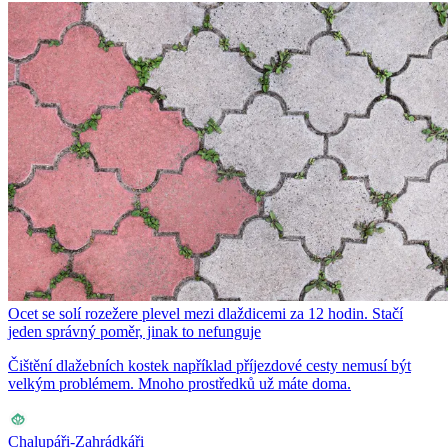
Ocet se solí rozežere plevel mezi dlaždicemi za 12 hodin. Stačí
jeden správný poměr, jinak to nefunguje
Čištění dlažebních kostek například příjezdové cesty nemusí být
velkým problémem. Mnoho prostředků už máte doma.
Chalupáři-Zahrádkáři