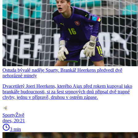
Ostuda bývalé naděje Sparty. Brankář Heerkens předvedl dvě
nehorázné minely
Dvacetiletý Joeri Heerkens, kterého Ajax před rokem kupoval jako
brankáře budoucnosti, si za šest srpnových dnů připsal dvě trapné
chyby, jednu v přípravě, druhou v ostrém zápase.
SportyŽivě
dnes, 20:21
3 min