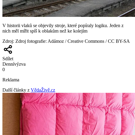
V historii vlaků se objevily stroje, které popíraly logiku. Jeden z
nich měl mířit spíš k oblakům než ke kolejím
Zdroj
:
Zdroj fotografie: Adámoz / Creative Commons / CC BY-SA
Sdílet
Denní
výzva
0
Reklama
Další články z
VědaŽivě.cz