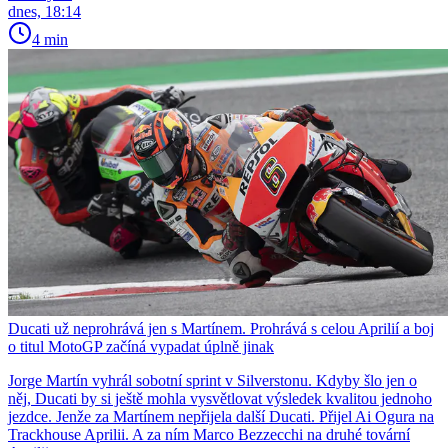
dnes, 18:14
4 min
Ducati už neprohrává jen s Martínem. Prohrává s celou Aprilií a boj
o titul MotoGP začíná vypadat úplně jinak
Jorge Martín vyhrál sobotní sprint v Silverstonu. Kdyby šlo jen o
něj, Ducati by si ještě mohla vysvětlovat výsledek kvalitou jednoho
jezdce. Jenže za Martínem nepřijela další Ducati. Přijel Ai Ogura na
Trackhouse Aprilii. A za ním Marco Bezzecchi na druhé tovární