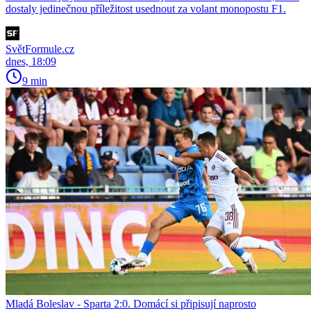
dostaly jedinečnou příležitost usednout za volant monopostu F1.
SvětFormule.cz
dnes, 18:09
9 min
Mladá Boleslav - Sparta 2:0. Domácí si připisují naprosto