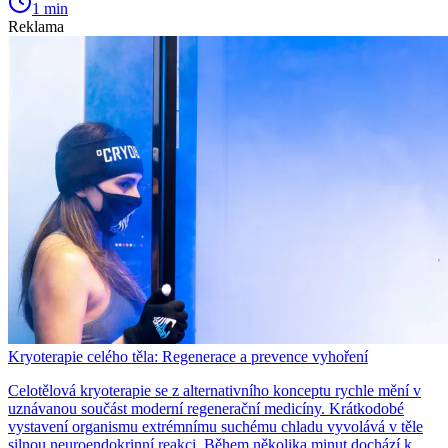
1 min
Reklama
Kryoterapie celého těla: Regenerace a prevence vyhoření
Celotělová kryoterapie se z alternativního konceptu rychle mění v
uznávanou součást moderní regenerační medicíny. Krátkodobé
vystavení organismu extrémnímu suchému chladu vyvolává v těle
silnou neuroendokrinní reakci. Během několika minut dochází k