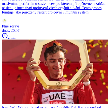
masivnímu perifernímu stažení cév, po kterém při opětovném zahřátí
následuje intenzivní prokrvení všech orgánů a tkání. Tento proces
funguje jako přirozený restart pro cévní i imunitní systém.
Plné zdraví
dnes, 20:07
2 min
Nejdůležitější podpis roku? Pogačarův dědic Del Toro se zavázal