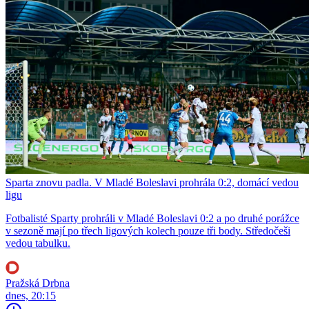
Sparta znovu padla. V Mladé Boleslavi prohrála 0:2, domácí vedou
ligu
Fotbalisté Sparty prohráli v Mladé Boleslavi 0:2 a po druhé porážce
v sezoně mají po třech ligových kolech pouze tři body. Středočeši
vedou tabulku.
Pražská Drbna
dnes, 20:15