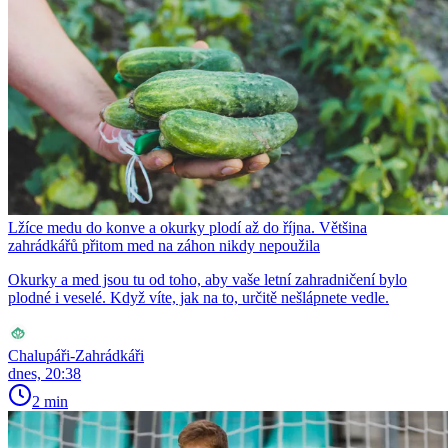
Lžíce medu do konve a okurky plodí až do října. Většina
zahrádkářů přitom med na záhon nikdy nepoužila
Okurky a med jsou tu od toho, aby vaše letní zahradničení bylo
plodné i veselé. Když víte, jak na to, určitě nešlápnete vedle.
Chalupáři-Zahrádkáři
dnes, 20:38
2 min