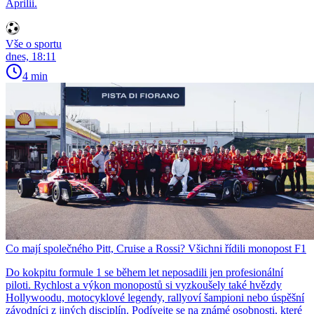
Aprilii.
Vše o sportu
dnes, 18:11
4 min
Co mají společného Pitt, Cruise a Rossi? Všichni řídili monopost F1
Do kokpitu formule 1 se během let neposadili jen profesionální
piloti. Rychlost a výkon monopostů si vyzkoušely také hvězdy
Hollywoodu, motocyklové legendy, rallyoví šampioni nebo úspěšní
závodníci z jiných disciplín. Podívejte se na známé osobnosti, které