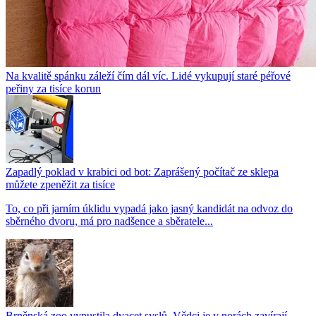
Na kvalitě spánku záleží čím dál víc. Lidé vykupují staré péřové
peřiny za tisíce korun
Zapadlý poklad v krabici od bot: Zaprášený počítač ze sklepa
můžete zpeněžit za tisíce
To, co při jarním úklidu vypadá jako jasný kandidát na odvoz do
sběrného dvoru, má pro nadšence a sběratele...
Brněnská zoo vypustila dvacet syslů. Vědci je v norách zavírají