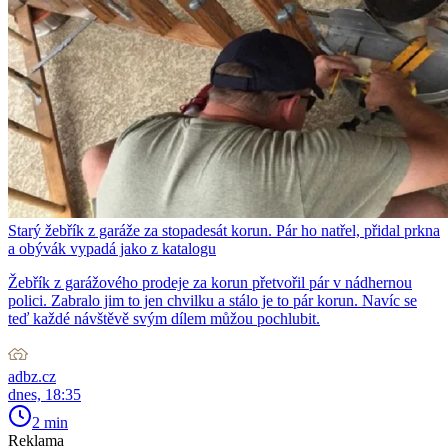
Starý žebřík z garáže za stopadesát korun. Pár ho natřel, přidal prkna
a obývák vypadá jako z katalogu
Žebřík z garážového prodeje za korun přetvořil pár v nádhernou
polici. Zabralo jim to jen chvilku a stálo je to pár korun. Navíc se
teď každé návštěvě svým dílem můžou pochlubit.
adbz.cz
dnes, 18:35
2 min
Reklama