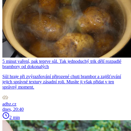
5 minut vaření, pak teprve sůl. Tak jednoduchý trik dělí rozpadlé
brambory od dokonalých
Sůl hraje při zvýrazňování přirozené chuti brambor a zajišťování
jejich správné textury zásadní roli. Musíte ji však přidat v ten
správný moment.
adbz.cz
dnes, 20:40
2 min