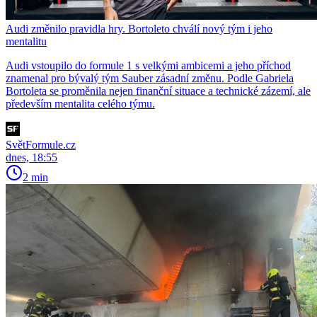
Audi změnilo pravidla hry. Bortoleto chválí nový tým i jeho
mentalitu
Audi vstoupilo do formule 1 s velkými ambicemi a jeho příchod
znamenal pro bývalý tým Sauber zásadní změnu. Podle Gabriela
Bortoleta se proměnila nejen finanční situace a technické zázemí, ale
především mentalita celého týmu.
SvětFormule.cz
dnes, 18:55
2 min