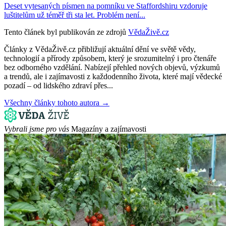
Deset vytesaných písmen na pomníku ve Staffordshiru vzdoruje
luštitelům už téměř tři sta let. Problém není...
Tento článek byl publikován ze zdrojů
VědaŽivě.cz
Články z VědaŽivě.cz přibližují aktuální dění ve světě vědy,
technologií a přírody způsobem, který je srozumitelný i pro čtenáře
bez odborného vzdělání. Nabízejí přehled nových objevů, výzkumů
a trendů, ale i zajímavosti z každodenního života, které mají vědecké
pozadí – od lidského zdraví přes...
Všechny články tohoto autora →
Vybrali jsme pro vás
Magazíny a zajímavosti