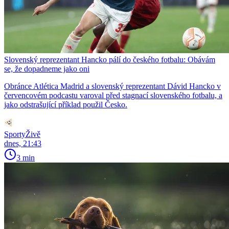
Slovenský reprezentant Hancko pálí do českého fotbalu: Obávám
se, že dopadneme jako oni
Obránce Atlética Madrid a slovenský reprezentant Dávid Hancko v
červencovém podcastu varoval před stagnací slovenského fotbalu, a
jako odstrašující příklad použil Česko.
SportyŽivě
dnes, 21:43
3 min