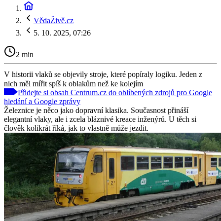
VědaŽivě.cz
5. 10. 2025, 07:26
2 min
V historii vlaků se objevily stroje, které popíraly logiku. Jeden z
nich měl mířit spíš k oblakům než ke kolejím
Přidejte si obsah Centrum.cz do oblíbených zdrojů pro Google
hledání a Google zprávy
Železnice je něco jako dopravní klasika. Současnost přináší
elegantní vlaky, ale i zcela bláznivé kreace inženýrů. U těch si
člověk kolikrát říká, jak to vlastně může jezdit.