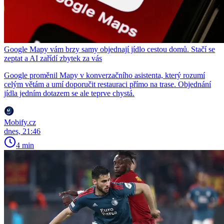
Google Mapy vám brzy samy objednají jídlo cestou domů. Stačí se
zeptat a AI zařídí zbytek za vás
Google proměnil Mapy v konverzačního asistenta, který rozumí
celým větám a umí doporučit restauraci přímo na trase. Objednání
jídla jedním dotazem se ale teprve chystá.
Mobify.cz
dnes, 21:46
4 min