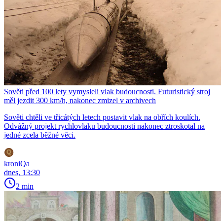
Sověti před 100 lety vymysleli vlak budoucnosti. Futuristický stroj
měl jezdit 300 km/h, nakonec zmizel v archivech
Sověti chtěli ve třicátých letech postavit vlak na obřích koulích.
Odvážný projekt rychlovlaku budoucnosti nakonec ztroskotal na
jedné zcela běžné věci.
kroniQa
dnes, 13:30
2 min