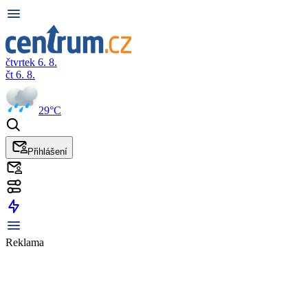
čtvrtek 6. 8.
čt 6. 8.
29°C
Přihlášení
Reklama