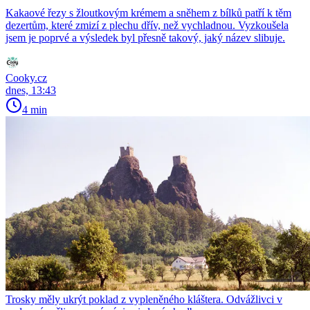
Kakaové řezy s žloutkovým krémem a sněhem z bílků patří k těm
dezertům, které zmizí z plechu dřív, než vychladnou. Vyzkoušela
jsem je poprvé a výsledek byl přesně takový, jaký název slibuje.
Cooky.cz
dnes, 13:43
4 min
Trosky měly ukrýt poklad z vypleněného kláštera. Odvážlivci v