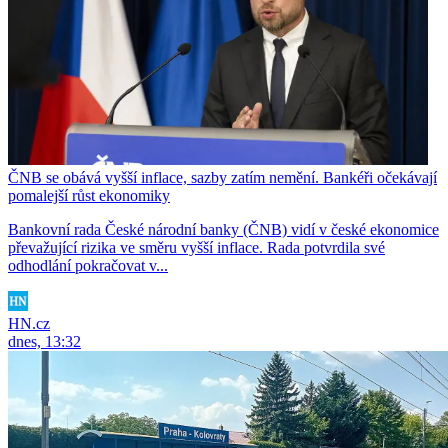
ČNB se obává vyšší inflace, sazby zatím nemění. Bankéři očekávají
pomalejší růst ekonomiky
Bankovní rada České národní banky (ČNB) vidí v české ekonomice
převažující rizika ve směru vyšší inflace. Rada potvrdila své
odhodlání pokračovat v...
HN.cz
dnes, 13:32