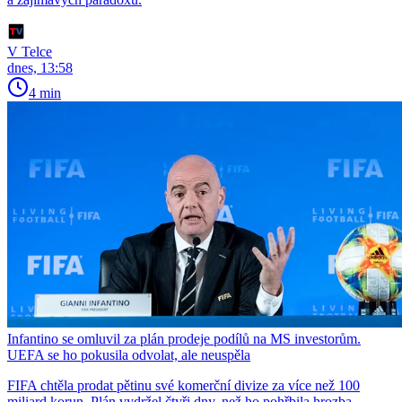
V Telce
dnes, 13:58
4 min
Infantino se omluvil za plán prodeje podílů na MS investorům.
UEFA se ho pokusila odvolat, ale neuspěla
FIFA chtěla prodat pětinu své komerční divize za více než 100
miliard korun. Plán vydržel čtyři dny, než ho pohřbila hrozba