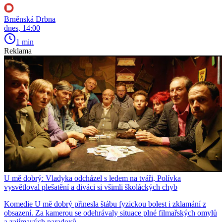
Brněnská Drbna
dnes, 14:00
1 min
Reklama
U mě dobrý: Vladyka odcházel s ledem na tváři, Polívka
vysvětloval plešatění a diváci si všimli školáckých chyb
Komedie U mě dobrý přinesla štábu fyzickou bolest i zklamání z
obsazení. Za kamerou se odehrávaly situace plné filmařských omylů
a zajímavých paradoxů.