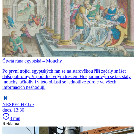
Čtvrtá rána egyptská – Mouchy
Po první trojici egyptských ran se na starověkou říši začaly snášet
další pohromy. V pořadí čtvrtým trestem Hospodinovým se tak staly
mouchy, ačkoliv i v této oblasti se jednotlivé zdroje ve všech
informacích neshodují.
NESPECHEJ.cz
dnes, 13:30
3 min
Reklama