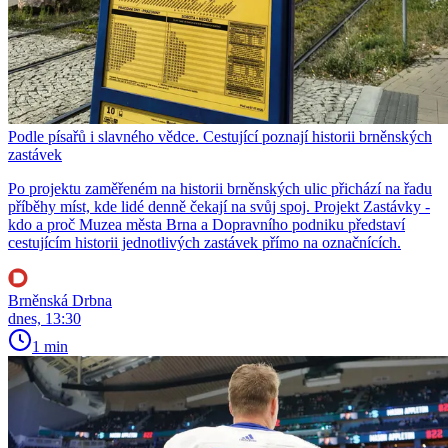
Podle písařů i slavného vědce. Cestující poznají historii brněnských
zastávek
Po projektu zaměřeném na historii brněnských ulic přichází na řadu
příběhy míst, kde lidé denně čekají na svůj spoj. Projekt Zastávky -
kdo a proč Muzea města Brna a Dopravního podniku představí
cestujícím historii jednotlivých zastávek přímo na označnících.
Brněnská Drbna
dnes, 13:30
1 min