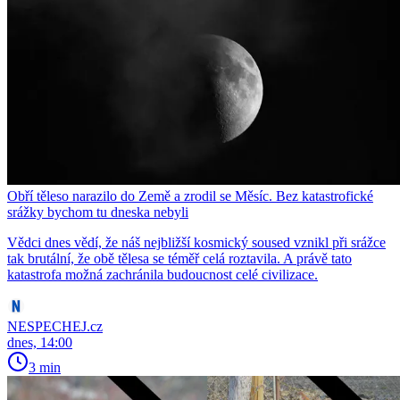
Obří těleso narazilo do Země a zrodil se Měsíc. Bez katastrofické
srážky bychom tu dneska nebyli
Vědci dnes vědí, že náš nejbližší kosmický soused vznikl při srážce
tak brutální, že obě tělesa se téměř celá roztavila. A právě tato
katastrofa možná zachránila budoucnost celé civilizace.
NESPECHEJ.cz
dnes, 14:00
3 min