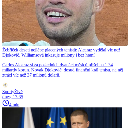
Žebříček deseti nejlépe placených tenistů: Alcaraz vydělal víc než
Djokovič, Williamsová inkasuje miliony i bez hraní
Carlos Alcaraz si za posledních dvanáct měsíců přišel na 1,34
miliardy korun. Novak Djokovič, dosud finanční král tenisu, na něj
ztrácí víc než 37 milionů dolarů.
SportyŽivě
dnes, 13:35
4 min