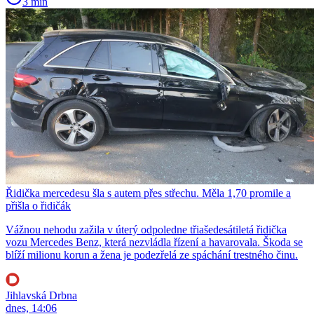
3 min
Řidička mercedesu šla s autem přes střechu. Měla 1,70 promile a
přišla o řidičák
Vážnou nehodu zažila v úterý odpoledne třiašedesátiletá řidička
vozu Mercedes Benz, která nezvládla řízení a havarovala. Škoda se
blíží milionu korun a žena je podezřelá ze spáchání trestného činu.
Jihlavská Drbna
dnes, 14:06