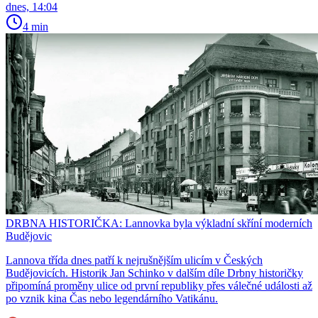
dnes, 14:04
4 min
DRBNA HISTORIČKA: Lannovka byla výkladní skříní moderních
Budějovic
Lannova třída dnes patří k nejrušnějším ulicím v Českých
Budějovicích. Historik Jan Schinko v dalším díle Drbny historičky
připomíná proměny ulice od první republiky přes válečné události až
po vznik kina Čas nebo legendárního Vatikánu.