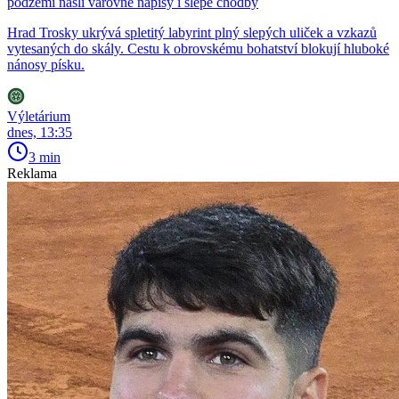
podzemí našli varovné nápisy i slepé chodby
Hrad Trosky ukrývá spletitý labyrint plný slepých uliček a vzkazů
vytesaných do skály. Cestu k obrovskému bohatství blokují hluboké
nánosy písku.
Výletárium
dnes, 13:35
3 min
Reklama