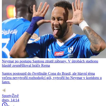
Neymar po postupu Santosu ztratil zábrany. V útrobách stadionu
hlasitě zesměšňoval hráče Rema
Santos postoupil do čtvrtfinále Copa do Brasil, ale hlavní téma
večera nevytvořil rozhodující gól, vytvořil ho Neymar v koridoru u
šaten.
SportyŽivě
dnes, 14:14