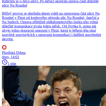
Řidičům se o něco uleví. Po měsíci skončila oprava části důležité
ulice Na Roudné
Běžný provoz se dnešním dnem vrátil na opravenou část ulice Na
Roudné v Plzni od kruhového objezdu ulic Na Roudné, Jateční a
Na Sudech. Oprava přibližně půlkilometrového úseku této velmi
důležité komunikace trvala jeden měsíc. Od čtvrtka 6. srpna tak
ubylo jedno dopravní omezení v Plzni, která je během léta plná
uzavírek souvisejících s opravami komunikací i dalšími stavebními
akcemi.
Plzeňská Drbna
dnes, 14:02
1 min