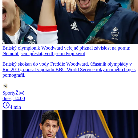
Britský olympionik Woodward veřejně přiznal závislost na pornu:
Nemohl jsem přestat, vedl jsem dvojí život
Britský skokan do vody Freddie Woodward, účastník olympiády v
Riu 2016, popsal v pořadu BBC World Service roky marného boje s
pornografií.
SportyŽivě
dnes, 14:00
4 min