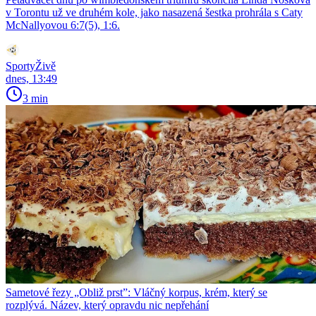
v Torontu už ve druhém kole, jako nasazená šestka prohrála s Caty
McNallyovou 6:7(5), 1:6.
SportyŽivě
dnes, 13:49
3 min
Sametové řezy „Obliž prst”: Vláčný korpus, krém, který se
rozplývá. Název, který opravdu nic nepřehání