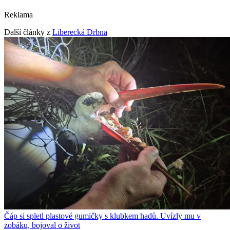
Reklama
Další články z
Liberecká Drbna
Čáp si spletl plastové gumičky s klubkem hadů. Uvízly mu v
zobáku, bojoval o život