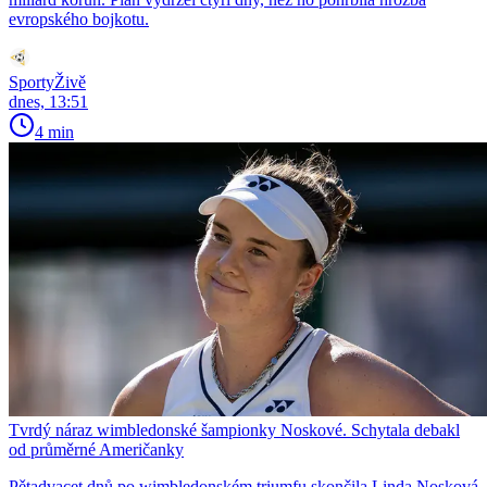
evropského bojkotu.
SportyŽivě
dnes, 13:51
4 min
Tvrdý náraz wimbledonské šampionky Noskové. Schytala debakl
od průměrné Američanky
Pětadvacet dnů po wimbledonském triumfu skončila Linda Nosková