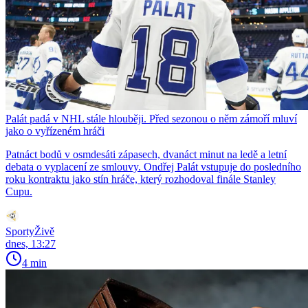
Palát padá v NHL stále hlouběji. Před sezonou o něm zámoří mluví
jako o vyřízeném hráči
Patnáct bodů v osmdesáti zápasech, dvanáct minut na ledě a letní
debata o vyplacení ze smlouvy. Ondřej Palát vstupuje do posledního
roku kontraktu jako stín hráče, který rozhodoval finále Stanley
Cupu.
SportyŽivě
dnes, 13:27
4 min