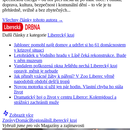
doprava, kultura, bezpečnost i komunální dění – to vše je tu
přehledně, svižně a bez zbytečných...
Všechny články tohoto autora →
Další články z kategorie
Liberecký kraj
Jablonec pomohl najít domov a udržet si ho 61 domácnostem
v krizové situaci
Letohrádek u Vodního hradu v Lípě čeká rekonstrukce. Bude
v něm muzeum
Vandalem poškozená okna Ještědu nechá Liberecký kraj
opravit, měnit je nebude
Jak přimět vzácné žáby k páření? V Zoo Liberec věrně
napodobili období dešťů tropů
Novou motorku si užil jen pár hodin. Vlastní chyba ho stála
život
Dramatický boj o život v centru Liberce: Kolemjdoucí a
strážníci zachránili muže
Zobrazit více
Zprávy
Domácí
Regionální
Liberecký kraj
Vybrali jsme pro vás
Magazíny a zajímavosti