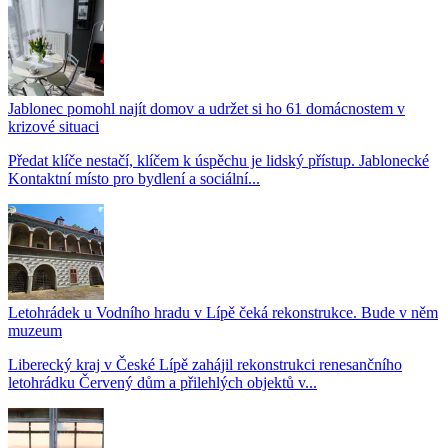
Jablonec pomohl najít domov a udržet si ho 61 domácnostem v
krizové situaci
Předat klíče nestačí, klíčem k úspěchu je lidský přístup. Jablonecké
Kontaktní místo pro bydlení a sociální...
Letohrádek u Vodního hradu v Lípě čeká rekonstrukce. Bude v něm
muzeum
Liberecký kraj v České Lípě zahájil rekonstrukci renesančního
letohrádku Červený dům a přilehlých objektů v...