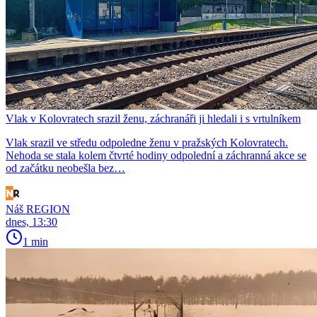
Vlak v Kolovratech srazil ženu, záchranáři ji hledali i s vrtulníkem
Vlak srazil ve středu odpoledne ženu v pražských Kolovratech.
Nehoda se stala kolem čtvrté hodiny odpolední a záchranná akce se
od začátku neobešla bez…
Náš REGION
dnes, 13:30
1 min