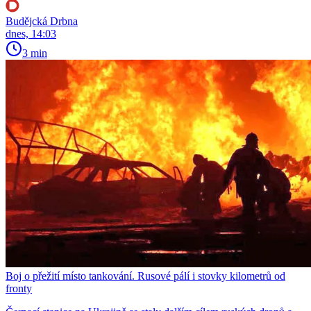
Budějcká Drbna
dnes, 14:03
3 min
Boj o přežití místo tankování. Rusové pálí i stovky kilometrů od
fronty