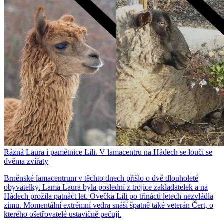
Rázná Laura i pamětnice Lili. V lamacentru na Hádech se loučí se
dvěma zvířaty
Brněnské lamacentrum v těchto dnech přišlo o dvě dlouholeté
obyvatelky. Lama Laura byla poslední z trojice zakladatelek a na
Hádech prožila patnáct let. Ovečka Lili po třinácti letech nezvládla
zimu. Momentální extrémní vedra snáší špatně také veterán Čert, o
kterého ošetřovatelé ustavičně pečují.