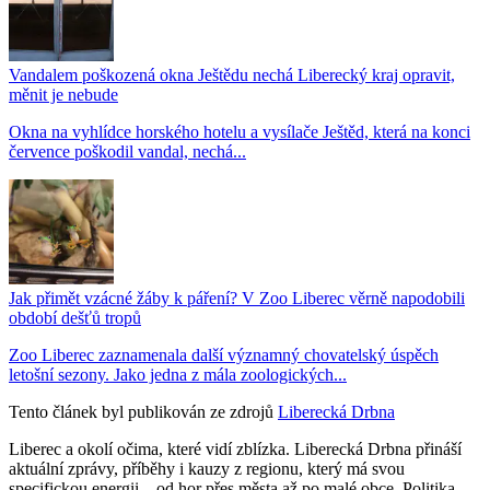
Vandalem poškozená okna Ještědu nechá Liberecký kraj opravit,
měnit je nebude
Okna na vyhlídce horského hotelu a vysílače Ještěd, která na konci
července poškodil vandal, nechá...
Jak přimět vzácné žáby k páření? V Zoo Liberec věrně napodobili
období dešťů tropů
Zoo Liberec zaznamenala další významný chovatelský úspěch
letošní sezony. Jako jedna z mála zoologických...
Tento článek byl publikován ze zdrojů
Liberecká Drbna
Liberec a okolí očima, které vidí zblízka. Liberecká Drbna přináší
aktuální zprávy, příběhy i kauzy z regionu, který má svou
specifickou energii – od hor přes města až po malé obce. Politika,