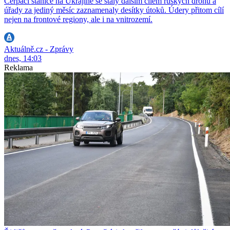
Čerpací stanice na Ukrajině se staly dalším cílem ruských dronů a
úřady za jediný měsíc zaznamenaly desítky útoků. Údery přitom cílí
nejen na frontové regiony, ale i na vnitrozemí.
Aktuálně.cz - Zprávy
dnes, 14:03
Reklama