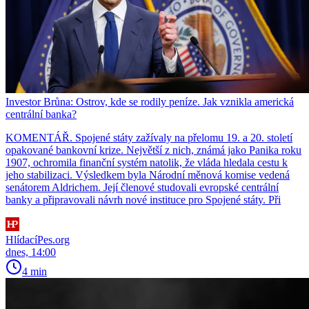
Investor Brůna: Ostrov, kde se rodily peníze. Jak vznikla americká
centrální banka?
KOMENTÁŘ. Spojené státy zažívaly na přelomu 19. a 20. století
opakované bankovní krize. Největší z nich, známá jako Panika roku
1907, ochromila finanční systém natolik, že vláda hledala cestu k
jeho stabilizaci. Výsledkem byla Národní měnová komise vedená
senátorem Aldrichem. Její členové studovali evropské centrální
banky a připravovali návrh nové instituce pro Spojené státy. Při
HlídacíPes.org
dnes, 14:00
4 min