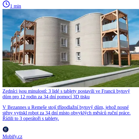
1 min
Zedníci jsou minulostí: 3 lidé s tablety postavili ve Francii bytový
dům pro 12 rodin za 34 dní pomocí 3D tisku
V Bezannes u Remeše stojí třípodlažní bytový dům, jehož nosné
stěny vytiskl robot za 34 dní místo obvyklých měsíců ruční práce.
Řídili to 3 operátoři s tablety.
Mobify.cz