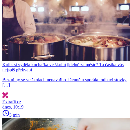
Kolik si vydělá kuchařka ve školní jídelně za měsíc? Ta částka vás
nejspíš překvapí
Bez ní by se ve školách nenavařilo. Denně u sporáku odbaví stovky
[…]
Extrafit.cz
dnes, 10:19
3 min