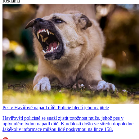
Reklama
Pes v Havířově napadl dítě. Policie hledá jeho majitele
Havířovští policisté se snaží zjistit totožnost muže, jehož pes v
uplynulém týdnu napadl dítě. K události došlo ve středu dopoledne.
Jakékoliv informace můžou lidé poskytnou na lince 158.