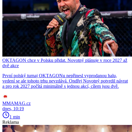
OKTAGON chce v Polsku přidat. Novotný plánuje v roce 2027 až
dvě akce
První polský turnaj OKTAGONu nepřinesl vyprodanou halu,
vedení se ale tohoto trhu nevzdává. Ondřej Novotný potvrdil návrat
a pro rok 2027 počítá minimálně s jednou akcí, cílem jsou dvě.
MMAMAG.cz
dnes, 10:19
1 min
Reklama