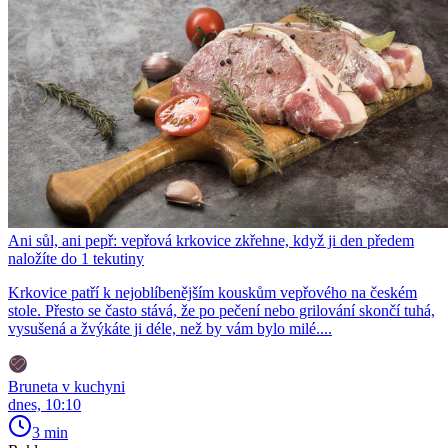
Ani sůl, ani pepř: vepřová krkovice zkřehne, když ji den předem
naložíte do 1 tekutiny
Krkovice patří k nejoblíbenějším kouskům vepřového na českém
stole. Přesto se často stává, že po pečení nebo grilování skončí tuhá,
vysušená a žvýkáte ji déle, než by vám bylo milé....
Bruneta v kuchyni
dnes, 10:10
3 min