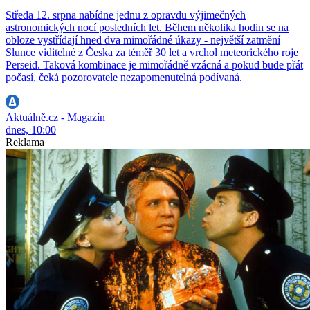
Středa 12. srpna nabídne jednu z opravdu výjimečných
astronomických nocí posledních let. Během několika hodin se na
obloze vystřídají hned dva mimořádné úkazy - největší zatmění
Slunce viditelné z Česka za téměř 30 let a vrchol meteorického roje
Perseid. Taková kombinace je mimořádně vzácná a pokud bude přát
počasí, čeká pozorovatele nezapomenutelná podívaná.
Aktuálně.cz - Magazín
dnes, 10:00
Reklama