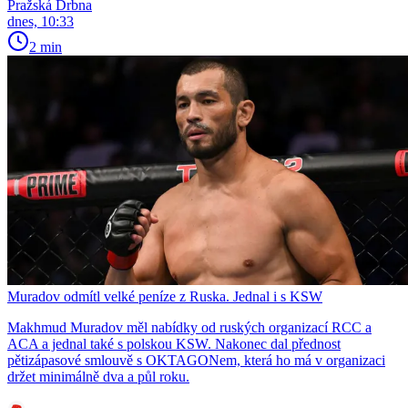
Pražská Drbna
dnes, 10:33
2 min
Muradov odmítl velké peníze z Ruska. Jednal i s KSW
Makhmud Muradov měl nabídky od ruských organizací RCC a
ACA a jednal také s polskou KSW. Nakonec dal přednost
pětizápasové smlouvě s OKTAGONem, která ho má v organizaci
držet minimálně dva a půl roku.