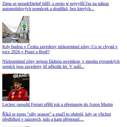
Zima se nezadržitelně blíží, a proto je nejvyšší čas na nákup
automobilových pomůcek a doplňků, bez kterých...
Kdy budou v Česku zavedeny nízkoemisní zóny: Co se chystá v
roce 2026 v Praze a Brně?
Nízkoemisní zóny nejsou žádnou novinkou, v mnoha evropských
zemích jsou zavedeny již několik let. V naší...
Leclerc opouští Ferrari příští rok a přestupuje do Aston Martin
Říká se tomu "silly season" a značí to období, kdy se všichni
předbíhají v názorech, kdo a kam přestoupí....