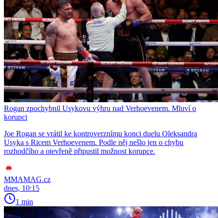
Rogan zpochybnil Usykovu výhru nad Verhoevenem. Mluví o
korupci
Joe Rogan se vrátil ke kontroverznímu konci duelu Oleksandra
Usyka s Ricem Verhoevenem. Podle něj nešlo jen o chybu
rozhodčího a otevřeně připustil možnost korupce.
MMAMAG.cz
dnes, 10:15
1 min