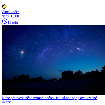
Žlutá kočka
dnes, 10:00
14 min
Nebe předvede něco mimořádného. Jediná noc spojí dva vzácné
úkazy