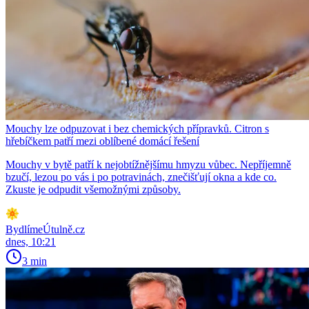
Mouchy lze odpuzovat i bez chemických přípravků. Citron s
hřebíčkem patří mezi oblíbené domácí řešení
Mouchy v bytě patří k nejobtížnějšímu hmyzu vůbec. Nepříjemně
bzučí, lezou po vás i po potravinách, znečišťují okna a kde co.
Zkuste je odpudit všemožnými způsoby.
BydlímeÚtulně.cz
dnes, 10:21
3 min