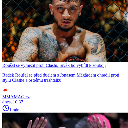
Roušal se vymezil proti Clashi. Sivák ho vybídl k souboji
Radek Roušal se před duelem s Jonasem Mågårdem ohradil proti
stylu Clashe a ostrému trashtalku.
MMAMAG.cz
dnes, 10:37
1 min