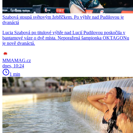
Szabová stoupá světovým žebříčkem. Po výhře nad Pudilovou je
dvanáctá
Lucia Szabová po titulové výhře nad Lucií Pudilovou poskočila v
bantamové váze o dvě místa. Neporažená šampionka OKTAGONu
je nově dvanáctá.
MMAMAG.cz
dnes, 10:24
1 min