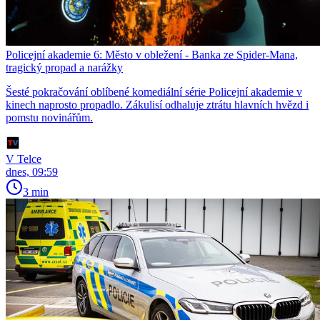
Policejní akademie 6: Město v obležení - Banka ze Spider-Mana,
tragický propad a narážky
Šesté pokračování oblíbené komediální série Policejní akademie v
kinech naprosto propadlo. Zákulisí odhaluje ztrátu hlavních hvězd i
pomstu novinářům.
V Telce
dnes, 09:59
3 min