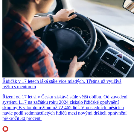
Řidičák v 17 letech láká stále více mladých. Třetina už využívá
režim s mentorem
Řízení od 17 let si v Česku získává stále větší oblibu. Od zavedení
systému L17 na začátku roku 2024 získalo řidičské oprávnění
skupiny B v tomto režimu už 72 465 lidí. V posledních měsících
navíc podíl sedmnáctiletých řidičů mezi novými držiteli oprávnění
překročil 30 procent.