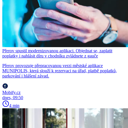
Přerov spustil modernizovanou aplikaci. Objednat se, zaplatit
poplatky i nahlásit díru v chodníku zvládnete z gauče
Přerov provozuje přepracovanou verzi městské aplikace
MUNIPOLIS, která slouží k rezervaci na úřad, platbě poplatků,
parkování i hlášení závad.
Mobify.cz
dnes, 09:50
4 min