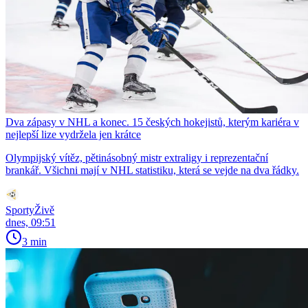
Dva zápasy v NHL a konec. 15 českých hokejistů, kterým kariéra v
nejlepší lize vydržela jen krátce
Olympijský vítěz, pětinásobný mistr extraligy i reprezentační
brankář. Všichni mají v NHL statistiku, která se vejde na dva řádky.
SportyŽivě
dnes, 09:51
3 min