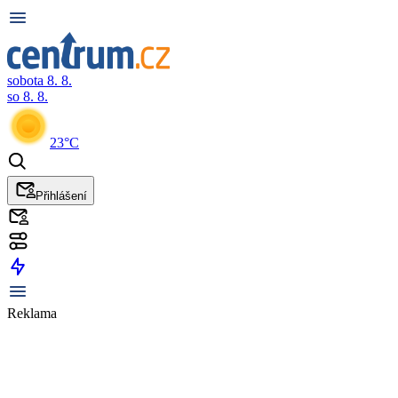
sobota 8. 8.
so 8. 8.
23°C
Přihlášení
Reklama