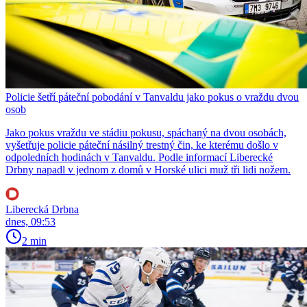
Policie šetří páteční pobodání v Tanvaldu jako pokus o vraždu dvou
osob
Jako pokus vraždu ve stádiu pokusu, spáchaný na dvou osobách,
vyšetřuje policie páteční násilný trestný čin, ke kterému došlo v
odpoledních hodinách v Tanvaldu. Podle informací Liberecké
Drbny napadl v jednom z domů v Horské ulici muž tři lidi nožem.
Liberecká Drbna
dnes, 09:53
2 min