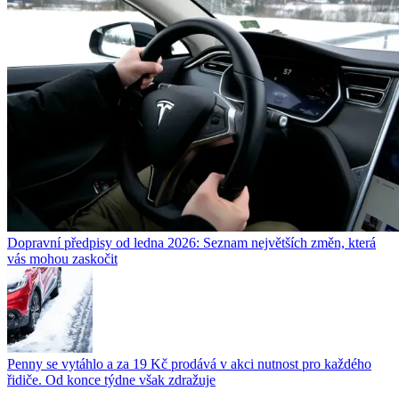
Dopravní předpisy od ledna 2026: Seznam největších změn, která
vás mohou zaskočit
Penny se vytáhlo a za 19 Kč prodává v akci nutnost pro každého
řidiče. Od konce týdne však zdražuje