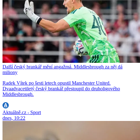
Další český brankář mění angažmá. Middlesbrough za něj dá
miliony
Radek Vítek po šesti letech opustil Manchester United.
Dvaadvacetiletý český brankář přestoupil do druholigového
Middlesbrough.
Aktuálně.cz - Sport
dnes, 10:22