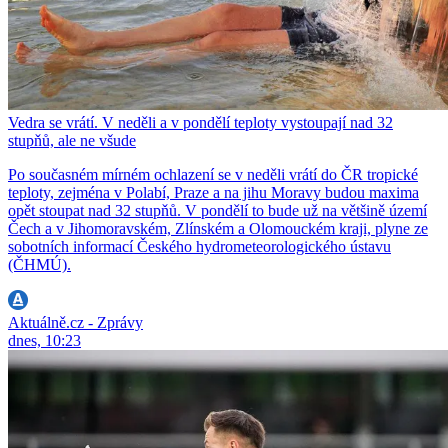
Vedra se vrátí. V neděli a v pondělí teploty vystoupají nad 32
stupňů, ale ne všude
Po současném mírném ochlazení se v neděli vrátí do ČR tropické
teploty, zejména v Polabí, Praze a na jihu Moravy budou maxima
opět stoupat nad 32 stupňů. V pondělí to bude už na většině území
Čech a v Jihomoravském, Zlínském a Olomouckém kraji, plyne ze
sobotních informací Českého hydrometeorologického ústavu
(ČHMÚ).
Aktuálně.cz - Zprávy
dnes, 10:23