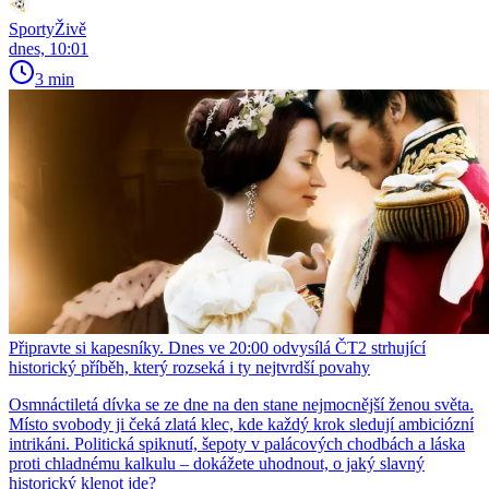
SportyŽivě
dnes, 10:01
3 min
Připravte si kapesníky. Dnes ve 20:00 odvysílá ČT2 strhující
historický příběh, který rozseká i ty nejtvrdší povahy
Osmnáctiletá dívka se ze dne na den stane nejmocnější ženou světa.
Místo svobody ji čeká zlatá klec, kde každý krok sledují ambiciózní
intrikáni. Politická spiknutí, šepoty v palácových chodbách a láska
proti chladnému kalkulu – dokážete uhodnout, o jaký slavný
historický klenot jde?