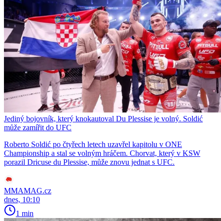
Jediný bojovník, který knokautoval Du Plessise je volný. Soldić
může zamířit do UFC
Roberto Soldić po čtyřech letech uzavřel kapitolu v ONE
Championship a stal se volným hráčem. Chorvat, který v KSW
porazil Dricuse du Plessise, může znovu jednat s UFC.
MMAMAG.cz
dnes, 10:10
1 min