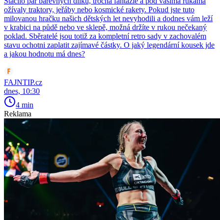
Stačilo pár barevných dílků, trocha fantazie a pod vašima rukama
ožívaly traktory, jeřáby nebo kosmické rakety. Pokud jste tuto
milovanou hračku našich dětských let nevyhodili a dodnes vám leží
v krabici na půdě nebo ve sklepě, možná držíte v rukou nečekaný
poklad. Sběratelé jsou totiž za kompletní retro sady v zachovalém
stavu ochotni zaplatit zajímavé částky. O jaký legendární kousek jde
a jakou hodnotu má dnes?
FAJNTIP.cz
dnes, 10:30
4 min
Reklama