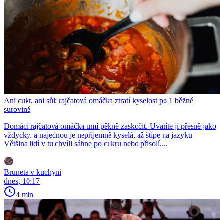
Ani cukr, ani sůl: rajčatová omáčka ztratí kyselost po 1 běžné
surovině
Domácí rajčatová omáčka umí pěkně zaskočit. Uvaříte ji přesně jako
vždycky, a najednou je nepříjemně kyselá, až štípe na jazyku.
Většina lidí v tu chvíli sáhne po cukru nebo přisolí....
Bruneta v kuchyni
dnes, 10:17
4 min