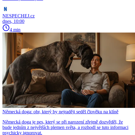
NESPECHEJ.cz
dnes, 10:00
4 min
Německá doga: obr, který by nejraději seděl člověku na klíně
Německá doga je pes, který se při narození zřejmě dozvěděl, že
bude jedním z největších plemen světa, a rozhodl se tuto informaci
psychicky ignorovat.