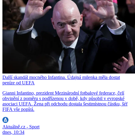
Další skandál mocného Infantina. Údajná milenka měla dostat
peníze od UEFA
Gianni Infantino, prezident Mezinárodní fotbalové federace, čelí
obvinění z poměru s podřízenou v době, kdy působil v evropské
asociaci UEFA. Žena při odchodu dostala šestimístnou částku, šéf
FIFA vše popírá.
Aktuálně.cz - Sport
dnes, 10:34