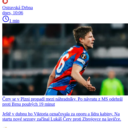
Ostravská Drbna
dnes, 10:06
1 min
Červ se v Plzni propadl mezi náhradníky. Po návratu z MS odehrál
proti Brnu pouhých 19 minut
Ještě v dubnu ho Viktoria označovala za oporu a lídra kabiny. Na
startu nové sezony začínal Lukáš Červ proti Zbrojovce na lavičce.