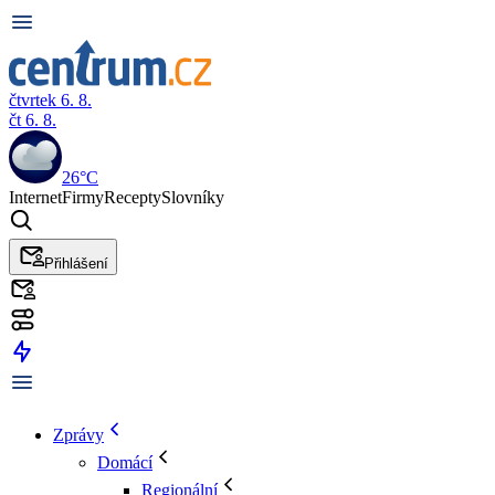
čtvrtek 6. 8.
čt 6. 8.
26°C
Internet
Firmy
Recepty
Slovníky
Přihlášení
Zprávy
Domácí
Regionální