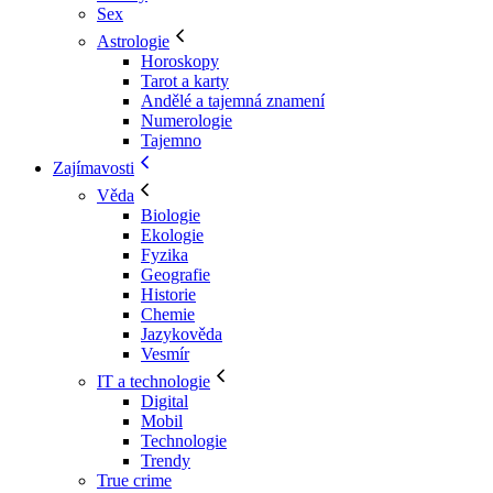
Sex
Astrologie
Horoskopy
Tarot a karty
Andělé a tajemná znamení
Numerologie
Tajemno
Zajímavosti
Věda
Biologie
Ekologie
Fyzika
Geografie
Historie
Chemie
Jazykověda
Vesmír
IT a technologie
Digital
Mobil
Technologie
Trendy
True crime