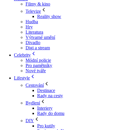
Filmy & kino
Televize
Reality show
Hudba
Hry
Literatura
Výtvarné umění
Divadlo
Digi a stream
Celebrity
Módní policie
Pro pamětníky
Nové tváře
Lifestyle
Cestování
Destinace
Rady na cesty
Bydlení
Interiery
Rady do domu
DIY
Pro kutily