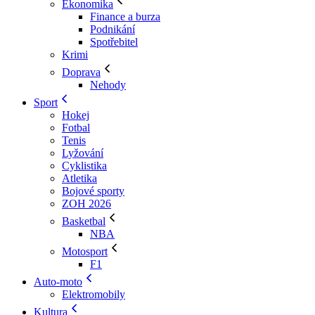
Ekonomika
Finance a burza
Podnikání
Spotřebitel
Krimi
Doprava
Nehody
Sport
Hokej
Fotbal
Tenis
Lyžování
Cyklistika
Atletika
Bojové sporty
ZOH 2026
Basketbal
NBA
Motosport
F1
Auto-moto
Elektromobily
Kultura