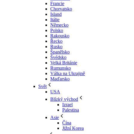
Francie
Chorvatsko
Island
Itálie
Německo
Polsko
Rakousko
Řecko
Rusko
Španělsko
Švédsko
Velká Británie
Rumunsko
Válka na Ukrajině
Maďarsko
Svět
USA
Blízký východ
Izrael
Palestina
Asie
Čína
Jižní Korea