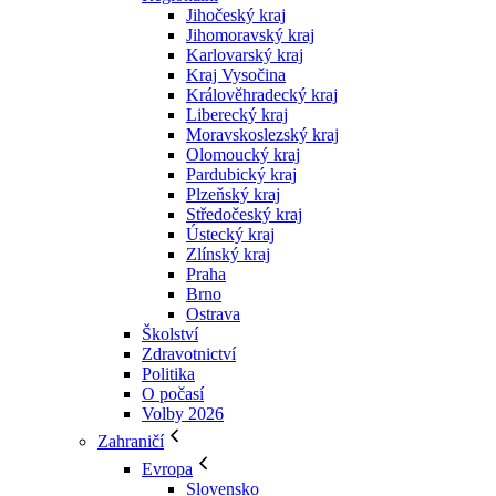
Jihočeský kraj
Jihomoravský kraj
Karlovarský kraj
Kraj Vysočina
Králověhradecký kraj
Liberecký kraj
Moravskoslezský kraj
Olomoucký kraj
Pardubický kraj
Plzeňský kraj
Středočeský kraj
Ústecký kraj
Zlínský kraj
Praha
Brno
Ostrava
Školství
Zdravotnictví
Politika
O počasí
Volby 2026
Zahraničí
Evropa
Slovensko