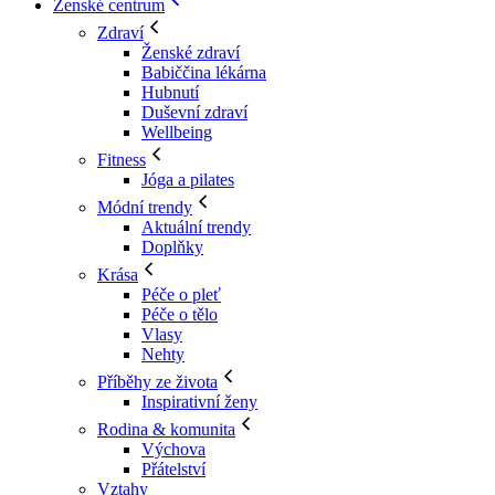
Ženské centrum
Zdraví
Ženské zdraví
Babiččina lékárna
Hubnutí
Duševní zdraví
Wellbeing
Fitness
Jóga a pilates
Módní trendy
Aktuální trendy
Doplňky
Krása
Péče o pleť
Péče o tělo
Vlasy
Nehty
Příběhy ze života
Inspirativní ženy
Rodina & komunita
Výchova
Přátelství
Vztahy