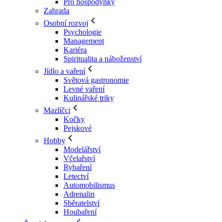
Pro hospodyňky
Zahrada
Osobní rozvoj
Psychologie
Management
Kariéra
Spiritualita a náboženství
Jídlo a vaření
Světová gastronomie
Levné vaření
Kulinářské triky
Mazlíčci
Kočky
Pejskové
Hobby
Modelářství
Včelařství
Rybaření
Letectví
Automobilismus
Adrenalin
Sběratelství
Houbaření