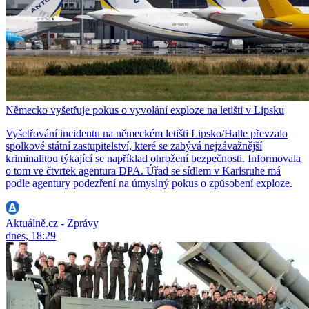
Německo vyšetřuje pokus o vyvolání exploze na letišti v Lipsku
Vyšetřování incidentu na německém letišti Lipsko/Halle převzalo
spolkové státní zastupitelství, které se zabývá nejzávažnější
kriminalitou týkající se například ohrožení bezpečnosti. Informovala
o tom ve čtvrtek agentura DPA. Úřad se sídlem v Karlsruhe má
podle agentury podezření na úmyslný pokus o způsobení exploze.
Aktuálně.cz - Zprávy
dnes, 18:29