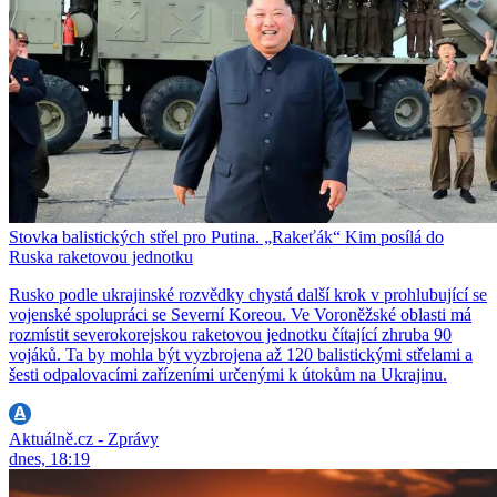
Stovka balistických střel pro Putina. „Rakeťák“ Kim posílá do
Ruska raketovou jednotku
Rusko podle ukrajinské rozvědky chystá další krok v prohlubující se
vojenské spolupráci se Severní Koreou. Ve Voroněžské oblasti má
rozmístit severokorejskou raketovou jednotku čítající zhruba 90
vojáků. Ta by mohla být vyzbrojena až 120 balistickými střelami a
šesti odpalovacími zařízeními určenými k útokům na Ukrajinu.
Aktuálně.cz - Zprávy
dnes, 18:19