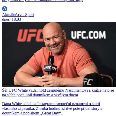
Aktuálně.cz - Sport
dnes, 18:03
Šéf UFC White vzdal hold zesnulému Nascimentovi a krátce nato se
na sítích pochlubil doutníkem a skvělým dnem
Dana White sdílel na Instagramu smuteční oznámení o smrti
vlastního zápasníka. Zhruba hodinu až dvě poté přidal story s
doutníkem a popiskem „Great Day“.