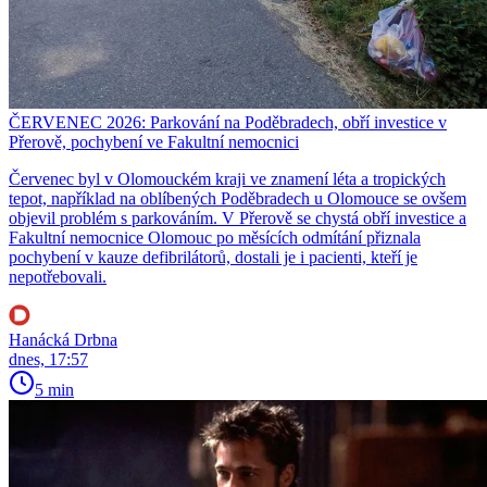
ČERVENEC 2026: Parkování na Poděbradech, obří investice v
Přerově, pochybení ve Fakultní nemocnici
Červenec byl v Olomouckém kraji ve znamení léta a tropických
tepot, například na oblíbených Poděbradech u Olomouce se ovšem
objevil problém s parkováním. V Přerově se chystá obří investice a
Fakultní nemocnice Olomouc po měsících odmítání přiznala
pochybení v kauze defibrilátorů, dostali je i pacienti, kteří je
nepotřebovali.
Hanácká Drbna
dnes, 17:57
5 min