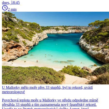
dnes, 18:45
2 min
U Mallorky mělo moře přes 33 stupňů, byl to rekord, uvádí
meteorologové
Povrchová teplota moře u Mallorky ve středu odpoledne mírně
přesáhla 33 stupňů a tím zaznamenala nový španělský rekord.
Uvedla to ve čtvrtek meteorologická služba Aemet, která