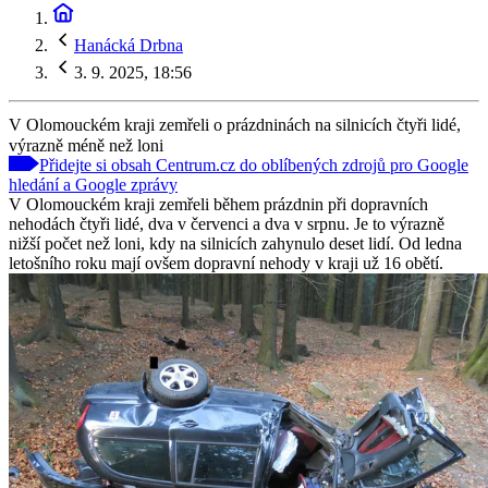
Hanácká Drbna
3. 9. 2025, 18:56
V Olomouckém kraji zemřeli o prázdninách na silnicích čtyři lidé,
výrazně méně než loni
Přidejte si obsah Centrum.cz do oblíbených zdrojů pro Google
hledání a Google zprávy
V Olomouckém kraji zemřeli během prázdnin při dopravních
nehodách čtyři lidé, dva v červenci a dva v srpnu. Je to výrazně
nižší počet než loni, kdy na silnicích zahynulo deset lidí. Od ledna
letošního roku mají ovšem dopravní nehody v kraji už 16 obětí.