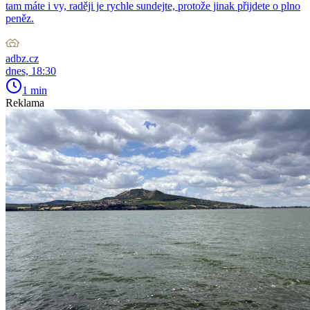
tam máte i vy, raději je rychle sundejte, protože jinak přijdete o plno
peněz.
adbz.cz
dnes, 18:30
1 min
Reklama