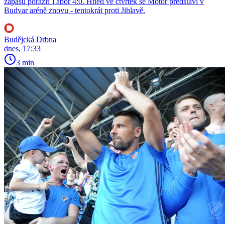
zápasu porazit Tábor 4:0. Hned ve čtvrtek se Motor představí v
Budvar aréně znovu - tentokrát proti Jihlavě.
Budějcká Drbna
dnes, 17:33
3 min