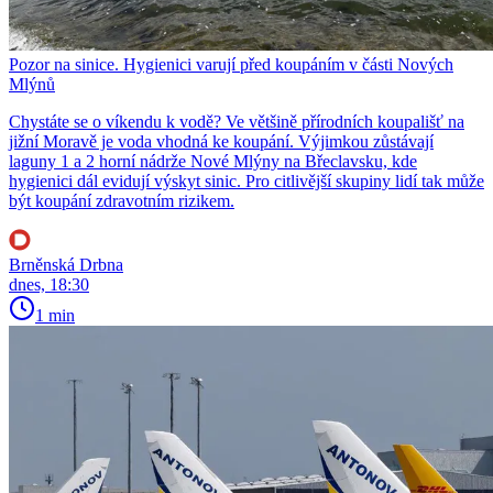
Pozor na sinice. Hygienici varují před koupáním v části Nových
Mlýnů
Chystáte se o víkendu k vodě? Ve většině přírodních koupališť na
jižní Moravě je voda vhodná ke koupání. Výjimkou zůstávají
laguny 1 a 2 horní nádrže Nové Mlýny na Břeclavsku, kde
hygienici dál evidují výskyt sinic. Pro citlivější skupiny lidí tak může
být koupání zdravotním rizikem.
Brněnská Drbna
dnes, 18:30
1 min