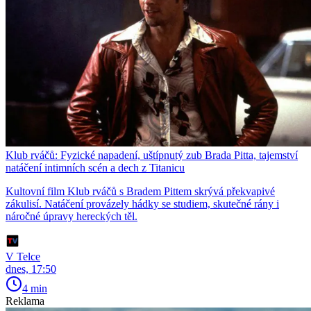
Klub rváčů: Fyzické napadení, uštípnutý zub Brada Pitta, tajemství
natáčení intimních scén a dech z Titanicu
Kultovní film Klub rváčů s Bradem Pittem skrývá překvapivé
zákulisí. Natáčení provázely hádky se studiem, skutečné rány i
náročné úpravy hereckých těl.
V Telce
dnes, 17:50
4 min
Reklama