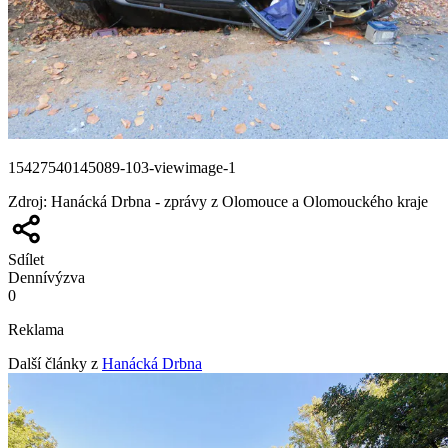
15427540145089-103-viewimage-1
Zdroj
:
Hanácká Drbna - zprávy z Olomouce a Olomouckého kraje
Sdílet
Denní
výzva
0
Reklama
Další články z
Hanácká Drbna