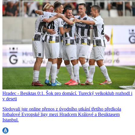
Hradec - Besiktas 0:1. Šok pro domácí. Turecký velkoklub rozhodl i
v deseti
Sledovali jste online přenos z úvodního utkání třetího předkola
fotbalové Evropské ligy mezi Hradcem Králové a Besiktasem
Istanbul.