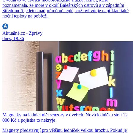
poznamenala, že moře v okolí Baleárských ostrovů a v západním
Středomoří je letos nadprůměrně teplé, což ovlivňuje například také
noční teploty na pobřeží.
Aktuálně.cz - Zprávy
dnes, 18:36
Magnetky na lednici ničí senzory v dveřích. Nová lednička stojí 12
000 Kč a pojistka to nekryje
Magnety představují pro většinu ledniček velkou hrozbu. Pokud je