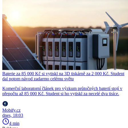
Baterie za 85 000 Kč si vytiskl na 3D tiskárně za 2 000 Kč. Student
dal potom návod zadarmo celému světu
Komerční laboratorní článek pro výzkum průtočných baterií stojí v
přepočtu až 85 000 Kč. Student si ho vytiskl za necelé dva tisíce.
Mobify.cz
dnes, 18:03
4 min