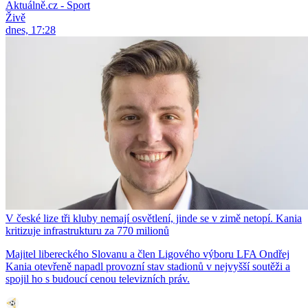
Aktuálně.cz - Sport
Živě
dnes, 17:28
V české lize tři kluby nemají osvětlení, jinde se v zimě netopí. Kania
kritizuje infrastrukturu za 770 milionů
Majitel libereckého Slovanu a člen Ligového výboru LFA Ondřej
Kania otevřeně napadl provozní stav stadionů v nejvyšší soutěži a
spojil ho s budoucí cenou televizních práv.