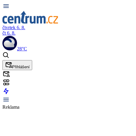
čtvrtek 6. 8.
čt 6. 8.
28°C
Přihlášení
Reklama