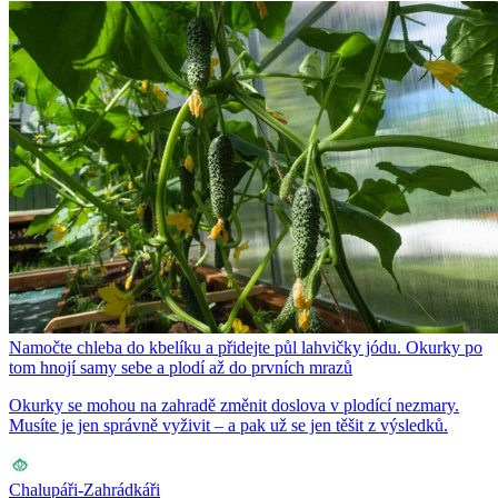
Namočte chleba do kbelíku a přidejte půl lahvičky jódu. Okurky po
tom hnojí samy sebe a plodí až do prvních mrazů
Okurky se mohou na zahradě změnit doslova v plodící nezmary.
Musíte je jen správně vyživit – a pak už se jen těšit z výsledků.
Chalupáři-Zahrádkáři