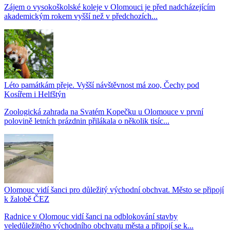
Zájem o vysokoškolské koleje v Olomouci je před nadcházejícím
akademickým rokem vyšší než v předchozích...
Léto památkám přeje. Vyšší návštěvnost má zoo, Čechy pod
Kosířem i Helfštýn
Zoologická zahrada na Svatém Kopečku u Olomouce v první
polovině letních prázdnin přilákala o několik tisíc...
Olomouc vidí šanci pro důležitý východní obchvat. Město se připojí
k žalobě ČEZ
Radnice v Olomouc vidí šanci na odblokování stavby
veledůležitého východního obchvatu města a připojí se k...