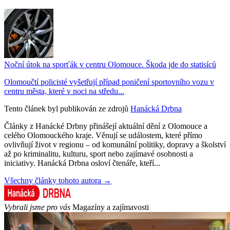
Noční útok na sporťák v centru Olomouce. Škoda jde do statisíců
Olomoučtí policisté vyšetřují případ poničení sportovního vozu v
centru města, které v noci na středu...
Tento článek byl publikován ze zdrojů
Hanácká Drbna
Články z Hanácké Drbny přinášejí aktuální dění z Olomouce a
celého Olomouckého kraje. Věnují se událostem, které přímo
ovlivňují život v regionu – od komunální politiky, dopravy a školství
až po kriminalitu, kulturu, sport nebo zajímavé osobnosti a
iniciativy. Hanácká Drbna osloví čtenáře, kteří...
Všechny články tohoto autora →
Vybrali jsme pro vás
Magazíny a zajímavosti