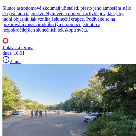
Slunce astronomové zkoumají už staletí, přesto jeho atmosféra stále
skrývá řadu tajemství. Nyní vědci poprvé zachytili jev, který by
mohl objasnit, jak vznikají sluneční erupce. Podívejte se na
pozorování mezinárodního týmu pomocí jednoho z
nejpokročilejších slunečních teleskopů světa.
Jihlavská Drbna
dnes, 18:01
2 min