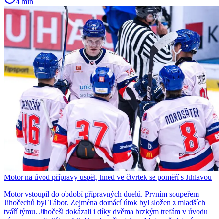
4 min
Motor na úvod přípravy uspěl, hned ve čtvrtek se poměří s Jihlavou
Motor vstoupil do období přípravných duelů. Prvním soupeřem
Jihočechů byl Tábor. Zejména domácí útok byl složen z mladších
tváří týmu. Jihočeši dokázali i díky dvěma brzkým trefám v úvodu