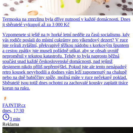
Termoska na zmrzlinu byla dříve nutností v každé domácnosti. Dnes
ji sběratelé vykupují až za 3 000 Kč
Vzpomenete si ještě na ty horké letní neděle za časů socialismu, kdy
vás rodiče poslali do místní cukrárny pro víkendový dezert? V ruce
jste svírali zvláštní, překvapivě těžkou nádobu s korkovým špuntem
a cestou zpátky jste museli pořádně utíkat, aby se obsah uvnitř
neproměnil v tekutou katastrofu. Tehdy to byla naprosto běžná
součást snad každé československé domácnosti, nad jejímž
designem nikdo příliš nepřemýšlel. Pokud jste ale tento nenápadný
retro kousek nevyhodili a dodnes vám leží zapomenutý na chalupě
nebo na dně babiččiny spíže, možná máte v ruce nečekaný poklad.
Sběratelé jsou totiž dnes ochotni za zachovalé kousky zaplatit tisíce
korun na ruku.
FAJNTIP.cz
dnes, 17:30
3 min
Reklama