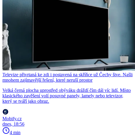
Televize přivrtaná ke zdi i postavená na skříňce už Čechy štve. Našli
mnohem zajímavější řešení, které neruší prostor
Velká černá plocha uprostřed obýváku dráždí čím dál víc lidí. Místo
klasického zavěšení volí posuvné panely, lamely nebo televizor,
který se tváří jako obraz.
Mobify.cz
dnes, 18:56
4 min