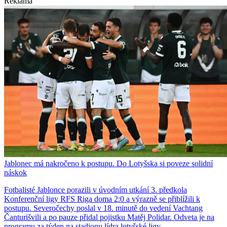
Reklama
Jablonec má nakročeno k postupu. Do Lotyšska si poveze solidní
náskok
Fotbalisté Jablonce porazili v úvodním utkání 3. předkola
Konferenční ligy RFS Riga doma 2:0 a výrazně se přiblížili k
postupu. Severočechy poslal v 18. minutě do vedení Vachtang
Čanturišvili a po pauze přidal pojistku Matěj Polidar. Odveta je na
programu za týden na stadionu lídra lotyšské ligy.