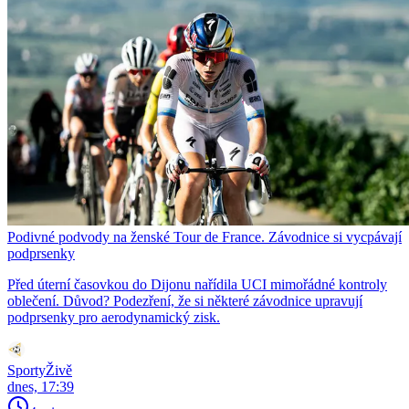
Podivné podvody na ženské Tour de France. Závodnice si vycpávají
podprsenky
Před úterní časovkou do Dijonu nařídila UCI mimořádné kontroly
oblečení. Důvod? Podezření, že si některé závodnice upravují
podprsenky pro aerodynamický zisk.
SportyŽivě
dnes, 17:39