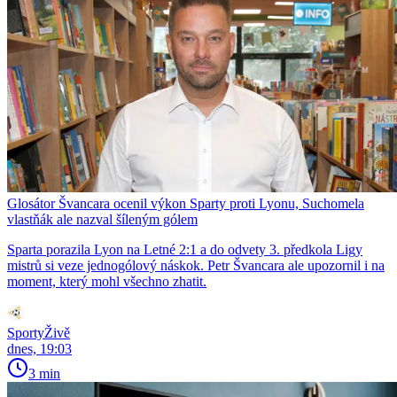
Glosátor Švancara ocenil výkon Sparty proti Lyonu, Suchomela
vlastňák ale nazval šíleným gólem
Sparta porazila Lyon na Letné 2:1 a do odvety 3. předkola Ligy
mistrů si veze jednogólový náskok. Petr Švancara ale upozornil i na
moment, který mohl všechno zhatit.
SportyŽivě
dnes, 19:03
3 min