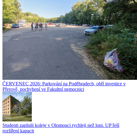
ČERVENEC 2026: Parkování na Poděbradech, obří investice v
Přerově, pochybení ve Fakultní nemocnici
Studenti zaplnili koleje v Olomouci rychleji než loni. UP řeší
rozšíření kapacit