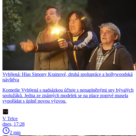
Vybíjená: Hlas Simony Krainové, druhá spolupráce a hollywoodská
návštěva
Komedie Vybíjená s nadsázkou účtuje s nenaplněnými sny bývalých
spolužáků. Jedna ze známých modelek se na place poprvé musela
vypořádat s úplně novou výzvou.
V Telce
dnes, 17:28
2 min