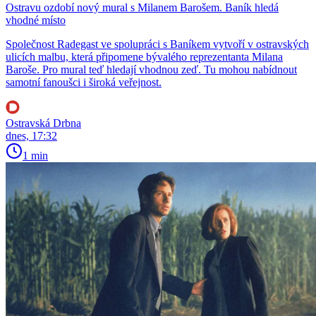
Ostravu ozdobí nový mural s Milanem Barošem. Baník hledá
vhodné místo
Společnost Radegast ve spolupráci s Baníkem vytvoří v ostravských
ulicích malbu, která připomene bývalého reprezentanta Milana
Baroše. Pro mural teď hledají vhodnou zeď. Tu mohou nabídnout
samotní fanoušci i široká veřejnost.
Ostravská Drbna
dnes, 17:32
1 min