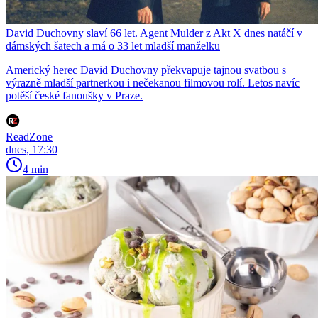
David Duchovny slaví 66 let. Agent Mulder z Akt X dnes natáčí v
dámských šatech a má o 33 let mladší manželku
Americký herec David Duchovny překvapuje tajnou svatbou s
výrazně mladší partnerkou i nečekanou filmovou rolí. Letos navíc
potěší české fanoušky v Praze.
ReadZone
dnes, 17:30
4 min