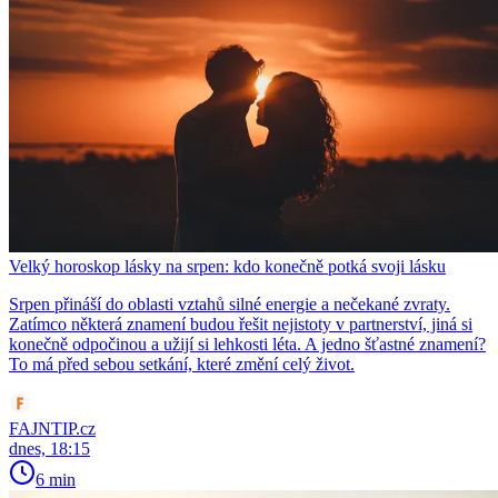
Velký horoskop lásky na srpen: kdo konečně potká svoji lásku
Srpen přináší do oblasti vztahů silné energie a nečekané zvraty.
Zatímco některá znamení budou řešit nejistoty v partnerství, jiná si
konečně odpočinou a užijí si lehkosti léta. A jedno šťastné znamení?
To má před sebou setkání, které změní celý život.
FAJNTIP.cz
dnes, 18:15
6 min