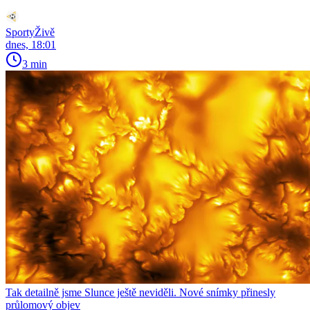
SportyŽivě
dnes, 18:01
3 min
Tak detailně jsme Slunce ještě neviděli. Nové snímky přinesly
průlomový objev