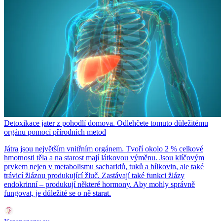
Detoxikace jater z pohodlí domova. Odlehčete tomuto důležitému
orgánu pomocí přírodních metod
Játra jsou největším vnitřním orgánem. Tvoří okolo 2 % celkové
hmotnosti těla a na starost mají látkovou výměnu. Jsou klíčovým
prvkem nejen v metabolismu sacharidů, tuků a bílkovin, ale také
trávicí žlázou produkující žluč. Zastávají také funkci žlázy
endokrinní – produkují některé hormony. Aby mohly správně
fungovat, je důležité se o ně starat.