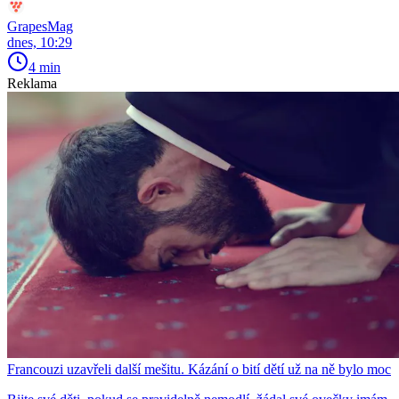
GrapesMag
dnes, 10:29
4 min
Reklama
Francouzi uzavřeli další mešitu. Kázání o bití dětí už na ně bylo moc