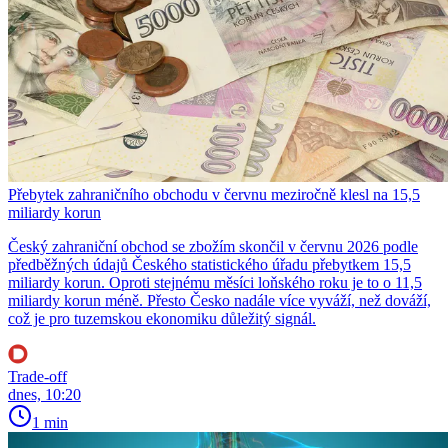
Přebytek zahraničního obchodu v červnu meziročně klesl na 15,5
miliardy korun
Český zahraniční obchod se zbožím skončil v červnu 2026 podle
předběžných údajů Českého statistického úřadu přebytkem 15,5
miliardy korun. Oproti stejnému měsíci loňského roku je to o 11,5
miliardy korun méně. Přesto Česko nadále více vyváží, než dováží,
což je pro tuzemskou ekonomiku důležitý signál.
Trade-off
dnes, 10:20
1 min