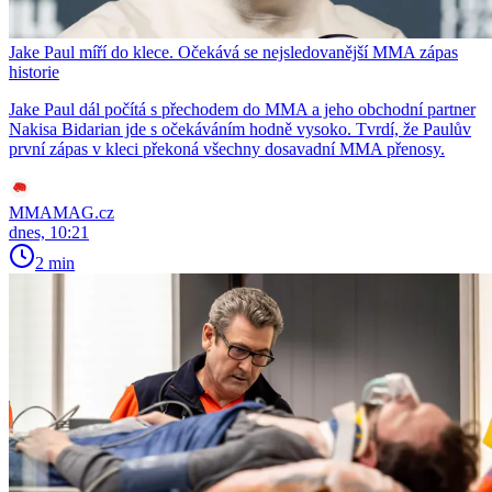
Jake Paul míří do klece. Očekává se nejsledovanější MMA zápas
historie
Jake Paul dál počítá s přechodem do MMA a jeho obchodní partner
Nakisa Bidarian jde s očekáváním hodně vysoko. Tvrdí, že Paulův
první zápas v kleci překoná všechny dosavadní MMA přenosy.
MMAMAG.cz
dnes, 10:21
2 min