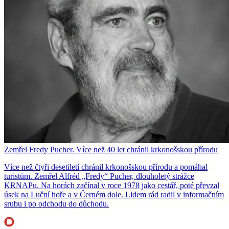
Zemřel Fredy Pucher. Více než 40 let chránil krkonošskou přírodu
Více než čtyři desetiletí chránil krkonošskou přírodu a pomáhal
turistům. Zemřel Alfréd „Fredy“ Pucher, dlouholetý strážce
KRNAPu. Na horách začínal v roce 1978 jako cestář, poté převzal
úsek na Luční hoře a v Černém dole. Lidem rád radil v informačním
srubu i po odchodu do důchodu.