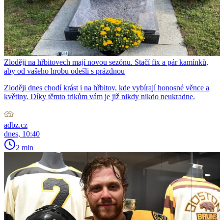
Zloději na hřbitovech mají novou sezónu. Stačí fix a pár kamínků,
aby od vašeho hrobu odešli s prázdnou
Zloději dnes chodí krást i na hřbitov, kde vybírají honosné věnce a
květiny. Díky těmto trikům vám je již nikdy nikdo neukradne.
adbz.cz
dnes, 10:40
2 min