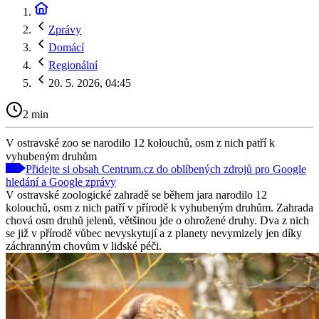
Zprávy
Domácí
Regionální
20. 5. 2026, 04:45
2 min
V ostravské zoo se narodilo 12 kolouchů, osm z nich patří k
vyhubeným druhům
Přidejte si obsah Centrum.cz do oblíbených zdrojů pro Google
hledání a Google zprávy
V ostravské zoologické zahradě se během jara narodilo 12
kolouchů, osm z nich patří v přírodě k vyhubeným druhům. Zahrada
chová osm druhů jelenů, většinou jde o ohrožené druhy. Dva z nich
se již v přírodě vůbec nevyskytují a z planety nevymizely jen díky
záchranným chovům v lidské péči.