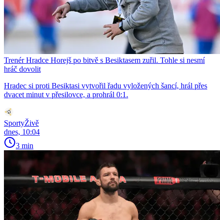
Trenér Hradce Horejš po bitvě s Besiktasem zuřil. Tohle si nesmí
hráč dovolit
Hradec si proti Besiktasi vytvořil řadu vyložených šancí, hrál přes
dvacet minut v přesilovce, a prohrál 0:1.
SportyŽivě
dnes, 10:04
3 min