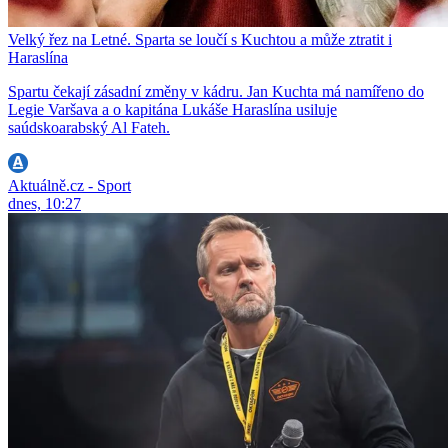
Velký řez na Letné. Sparta se loučí s Kuchtou a může ztratit i
Haraslína
Spartu čekají zásadní změny v kádru. Jan Kuchta má namířeno do
Legie Varšava a o kapitána Lukáše Haraslína usiluje
saúdskoarabský Al Fateh.
Aktuálně.cz - Sport
dnes, 10:27