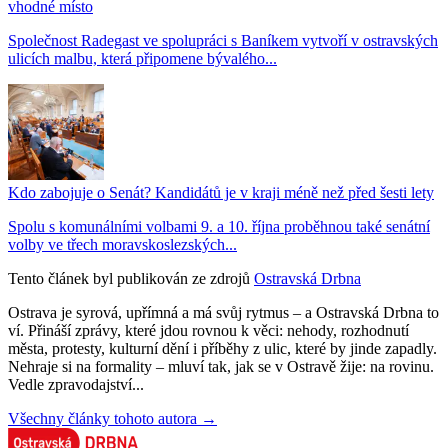
vhodné místo
Společnost Radegast ve spolupráci s Baníkem vytvoří v ostravských
ulicích malbu, která připomene bývalého...
Kdo zabojuje o Senát? Kandidátů je v kraji méně než před šesti lety
Spolu s komunálními volbami 9. a 10. října proběhnou také senátní
volby ve třech moravskoslezských...
Tento článek byl publikován ze zdrojů
Ostravská Drbna
Ostrava je syrová, upřímná a má svůj rytmus – a Ostravská Drbna to
ví. Přináší zprávy, které jdou rovnou k věci: nehody, rozhodnutí
města, protesty, kulturní dění i příběhy z ulic, které by jinde zapadly.
Nehraje si na formality – mluví tak, jak se v Ostravě žije: na rovinu.
Vedle zpravodajství...
Všechny články tohoto autora →