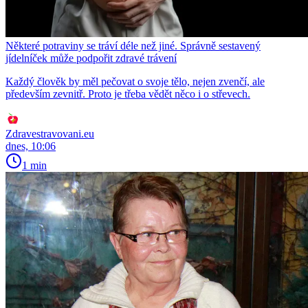
Některé potraviny se tráví déle než jiné. Správně sestavený
jídelníček může podpořit zdravé trávení
Každý člověk by měl pečovat o svoje tělo, nejen zvenčí, ale
především zevnitř. Proto je třeba vědět něco i o střevech.
Zdravestravovani.eu
dnes, 10:06
1 min