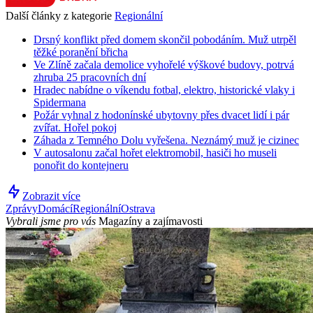
Další články z kategorie
Regionální
Drsný konflikt před domem skončil pobodáním. Muž utrpěl
těžké poranění břicha
Ve Zlíně začala demolice vyhořelé výškové budovy, potrvá
zhruba 25 pracovních dní
Hradec nabídne o víkendu fotbal, elektro, historické vlaky i
Spidermana
Požár vyhnal z hodonínské ubytovny přes dvacet lidí i pár
zvířat. Hořel pokoj
Záhada z Temného Dolu vyřešena. Neznámý muž je cizinec
V autosalonu začal hořet elektromobil, hasiči ho museli
ponořit do kontejneru
Zobrazit více
Zprávy
Domácí
Regionální
Ostrava
Vybrali jsme pro vás
Magazíny a zajímavosti