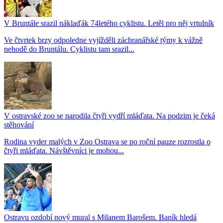
V Bruntále srazil náklaďák 74letého cyklistu. Letěl pro něj vrtulník
Ve čtvrtek brzy odpoledne vyjížděli záchranářské týmy k vážně
nehodě do Bruntálu. Cyklistu tam srazil...
V ostravské zoo se narodila čtyři vydří mláďata. Na podzim je čeká
stěhování
Rodina vyder malých v Zoo Ostrava se po roční pauze rozrostla o
čtyři mláďata. Návštěvníci je mohou...
Ostravu ozdobí nový mural s Milanem Barošem. Baník hledá