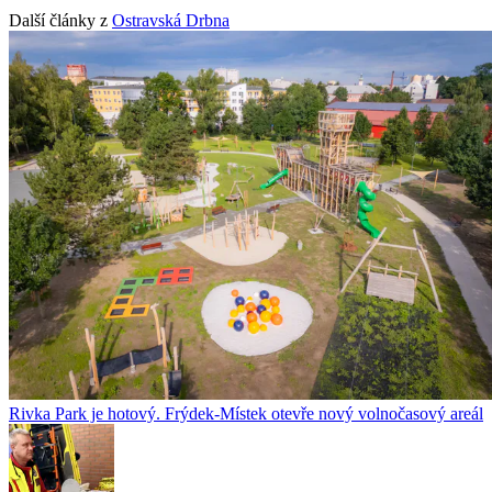
Další články z
Ostravská Drbna
Rivka Park je hotový. Frýdek-Místek otevře nový volnočasový areál