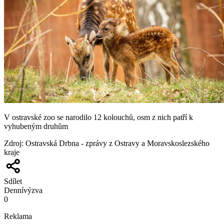
V ostravské zoo se narodilo 12 kolouchů, osm z nich patří k
vyhubeným druhům
Zdroj
:
Ostravská Drbna - zprávy z Ostravy a Moravskoslezského
kraje
Sdílet
Denní
výzva
0
Reklama