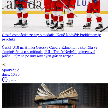
Česká osmnáctka ze hry o medaile. Kouč Nedvěd: Problémem je
psychika
Česká U18 na Hlinka Gretzky Cupu v Edmontonu skončila ve
skupině třetí a o semifinále přišla. Trenér Nedvěd pojmenoval
příčinu: tým se po inkasovaných gólech rozpadl.
SportyŽivě
dnes, 10:30
3 min