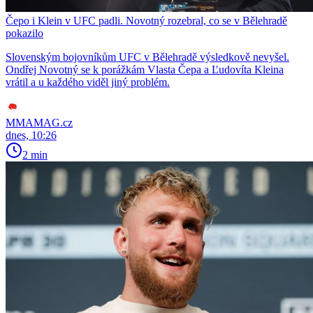
Čepo i Klein v UFC padli. Novotný rozebral, co se v Bělehradě
pokazilo
Slovenským bojovníkům UFC v Bělehradě výsledkově nevyšel.
Ondřej Novotný se k porážkám Vlasta Čepa a Ľudovíta Kleina
vrátil a u každého viděl jiný problém.
MMAMAG.cz
dnes, 10:26
2 min