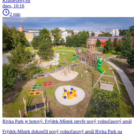
Krasnezeny.eu
dnes, 10:16
2 min
Rivka Park je hotový. Frýdek-Místek otevře nový volnočasový areál
Frýdek-Místek dokončil nový volnočasový areál Rivka Park na