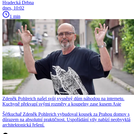
Hradecká Drbna
dnes, 10:02
1 min
Zdeněk Pohlreich našel svůj vysněný dům náhodou na internetu.
Kuchyně překvapí svými rozměry a koupelny zase kusem Asie
Šéfkuchař Zdeněk Pohlreich vybudoval kousek za Prahou domov s
důrazem na absolutní praktičnost. Uspořádání vily nabízí neobvyklá
architektonická řešení.