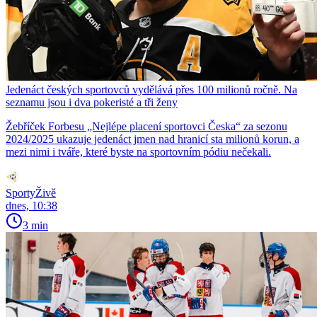
Jedenáct českých sportovců vydělává přes 100 milionů ročně. Na
seznamu jsou i dva pokeristé a tři ženy
Žebříček Forbesu „Nejlépe placení sportovci Česka“ za sezonu
2024/2025 ukazuje jedenáct jmen nad hranicí sta milionů korun, a
mezi nimi i tváře, které byste na sportovním pódiu nečekali.
SportyŽivě
dnes, 10:38
3 min