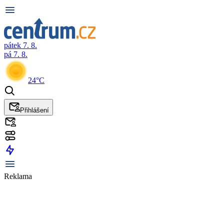
pátek 7. 8.
pá 7. 8.
24°C
Přihlášení
Reklama