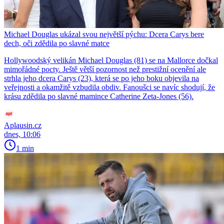
Michael Douglas ukázal svou největší pýchu: Dcera Carys bere
dech, oči zdědila po slavné matce
Hollywoodský velikán Michael Douglas (81) se na Mallorce dočkal
mimořádné pocty. Ještě větší pozornost než prestižní ocenění ale
strhla jeho dcera Carys (23), která se po jeho boku objevila na
veřejnosti a okamžitě vzbudila obdiv. Fanoušci se navíc shodují, že
krásu zdědila po slavné mamince Catherine Zeta-Jones (56).
Aplausin.cz
dnes, 10:06
1 min