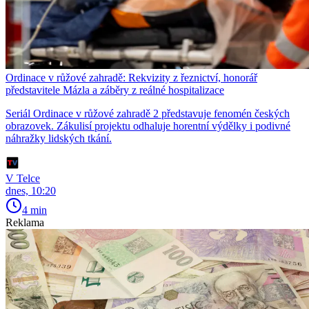
Ordinace v růžové zahradě: Rekvizity z řeznictví, honorář
představitele Mázla a záběry z reálné hospitalizace
Seriál Ordinace v růžové zahradě 2 představuje fenomén českých
obrazovek. Zákulisí projektu odhaluje horentní výdělky i podivné
náhražky lidských tkání.
V Telce
dnes, 10:20
4 min
Reklama