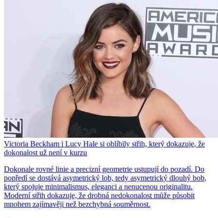
Victoria Beckham i Lucy Hale si oblíbily střih, který dokazuje, že
dokonalost už není v kurzu
Dokonale rovné linie a precizní geometrie ustupují do pozadí. Do
popředí se dostává asymetrický lob, tedy asymetrický dlouhý bob,
který spojuje minimalismus, eleganci a nenucenou originalitu.
Moderní střih dokazuje, že drobná nedokonalost může působit
mnohem zajímavěji než bezchybná souměrnost.