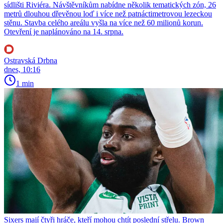
sídlišti Riviéra. Návštěvníkům nabídne několik tematických zón, 26
metrů dlouhou dřevěnou loď i více než patnáctimetrovou lezeckou
stěnu. Stavba celého areálu vyšla na více než 60 milionů korun.
Otevření je naplánováno na 14. srpna.
Ostravská Drbna
dnes, 10:16
1 min
Sixers mají čtyři hráče, kteří mohou chtít poslední střelu. Brown