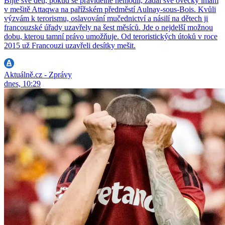
Bijte své děti, pokud se pravidelně nemodlí, žádal své ovečky imám
v mešitě Attaqwa na pařížském předměstí Aulnay-sous-Bois. Kvůli
výzvám k terorismu, oslavování mučednictví a násilí na dětech ji
francouzské úřady uzavřely na šest měsíců. Jde o nejdelší možnou
dobu, kterou tamní právo umožňuje. Od teroristických útoků v roce
2015 už Francouzi uzavřeli desítky mešit.
Aktuálně.cz - Zprávy
dnes, 10:29