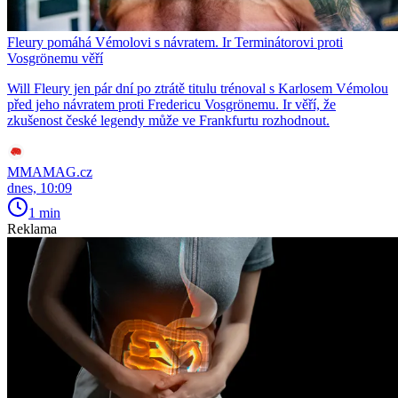
Fleury pomáhá Vémolovi s návratem. Ir Terminátorovi proti
Vosgrönemu věří
Will Fleury jen pár dní po ztrátě titulu trénoval s Karlosem Vémolou
před jeho návratem proti Fredericu Vosgrönemu. Ir věří, že
zkušenost české legendy může ve Frankfurtu rozhodnout.
MMAMAG.cz
dnes, 10:09
1 min
Reklama