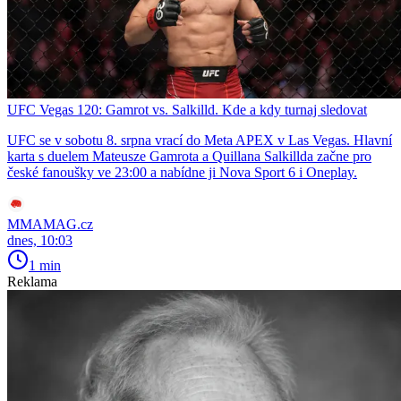
UFC Vegas 120: Gamrot vs. Salkilld. Kde a kdy turnaj sledovat
UFC se v sobotu 8. srpna vrací do Meta APEX v Las Vegas. Hlavní
karta s duelem Mateusze Gamrota a Quillana Salkillda začne pro
české fanoušky ve 23:00 a nabídne ji Nova Sport 6 i Oneplay.
MMAMAG.cz
dnes, 10:03
1 min
Reklama