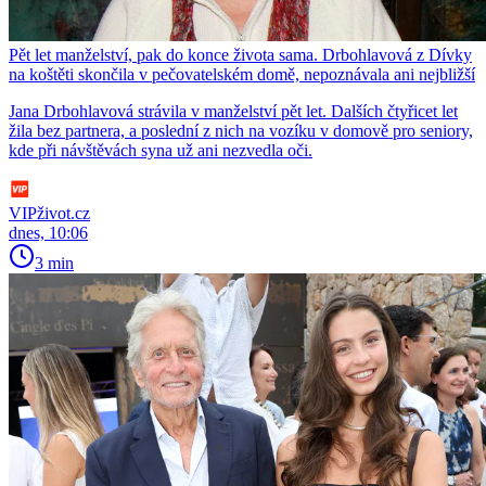
Pět let manželství, pak do konce života sama. Drbohlavová z Dívky
na koštěti skončila v pečovatelském domě, nepoznávala ani nejbližší
Jana Drbohlavová strávila v manželství pět let. Dalších čtyřicet let
žila bez partnera, a poslední z nich na vozíku v domově pro seniory,
kde při návštěvách syna už ani nezvedla oči.
VIPživot.cz
dnes, 10:06
3 min