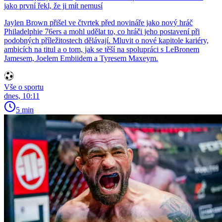
jako první řekl, že ji mít nemusí
Jaylen Brown přišel ve čtvrtek před novináře jako nový hráč
Philadelphie 76ers a mohl udělat to, co hráči jeho postavení při
podobných příležitostech dělávají. Mluvit o nové kapitole kariéry,
ambicích na titul a o tom, jak se těší na spolupráci s LeBronem
Jamesem, Joelem Embiidem a Tyresem Maxeym.
Vše o sportu
dnes, 10:11
5 min