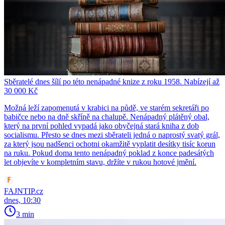
Sběratelé dnes šílí po této nenápadné knize z roku 1958. Nabízejí až
30 000 Kč
Možná leží zapomenutá v krabici na půdě, ve starém sekretáři po
babičce nebo na dně skříně na chalupě. Nenápadný plátěný obal,
který na první pohled vypadá jako obyčejná stará kniha z dob
socialismu. Přesto se dnes mezi sběrateli jedná o naprostý svatý grál,
za který jsou nadšenci ochotni okamžitě vyplatit desítky tisíc korun
na ruku. Pokud doma tento nenápadný poklad z konce padesátých
let objevíte v kompletním stavu, držíte v rukou hotové jmění.
FAJNTIP.cz
dnes, 10:30
3 min