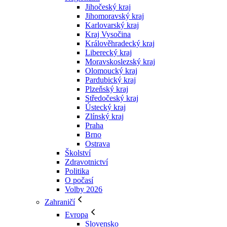
Jihočeský kraj
Jihomoravský kraj
Karlovarský kraj
Kraj Vysočina
Králověhradecký kraj
Liberecký kraj
Moravskoslezský kraj
Olomoucký kraj
Pardubický kraj
Plzeňský kraj
Středočeský kraj
Ústecký kraj
Zlínský kraj
Praha
Brno
Ostrava
Školství
Zdravotnictví
Politika
O počasí
Volby 2026
Zahraničí
Evropa
Slovensko