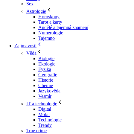
Sex
Astrologie
Horoskopy
Tarot a karty
Andělé a tajemná znamení
Numerologie
Tajemno
Zajímavosti
Věda
Biologie
Ekologie
Fyzika
Geografie
Historie
Chemie
Jazykověda
Vesmír
IT a technologie
Digital
Mobil
Technologie
Trendy
True crime