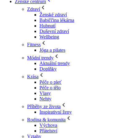
Ženské centrum
Zdraví
Ženské zdraví
Babiččina lékárna
Hubnutí
Duševní zdraví
Wellbeing
Fitness
Jóga a pilates
Módní trendy
Aktuální trendy
Doplňky
Krása
Péče o pleť
Péče o tělo
Vlasy
Nehty
Příběhy ze života
Inspirativní ženy
Rodina & komunita
Výchova
Přátelství
Vztahy