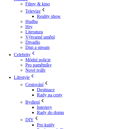
Filmy & kino
Televize
Reality show
Hudba
Hry
Literatura
Výtvarné umění
Divadlo
Digi a stream
Celebrity
Módní policie
Pro pamětníky
Nové tváře
Lifestyle
Cestování
Destinace
Rady na cesty
Bydlení
Interiery
Rady do domu
DIY
Pro kutily