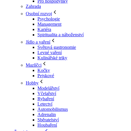
Pro hospodyňky
Zahrada
Osobní rozvoj
Psychologie
Management
Kariéra
Spiritualita a náboženství
Jídlo a vaření
Světová gastronomie
Levné vaření
Kulinářské triky
Mazlíčci
Kočky
Pejskové
Hobby
Modelářství
Včelařství
Rybaření
Letectví
Automobilismus
Adrenalin
Sběratelství
Houbaření