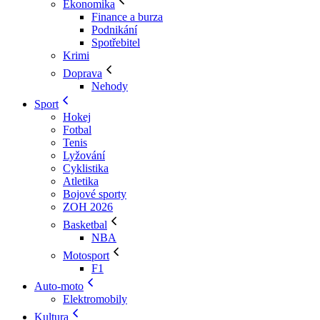
Ekonomika
Finance a burza
Podnikání
Spotřebitel
Krimi
Doprava
Nehody
Sport
Hokej
Fotbal
Tenis
Lyžování
Cyklistika
Atletika
Bojové sporty
ZOH 2026
Basketbal
NBA
Motosport
F1
Auto-moto
Elektromobily
Kultura