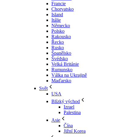
Francie
Chorvatsko
Island
Itálie
Německo
Polsko
Rakousko
Řecko
Rusko
Španělsko
Švédsko
Velká Británie
Rumunsko
Válka na Ukrajině
Maďarsko
Svět
USA
Blízký východ
Izrael
Palestina
Asie
Čína
Jižní Korea