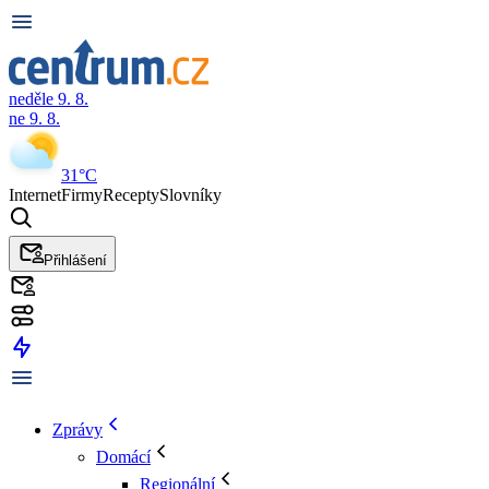
neděle 9. 8.
ne 9. 8.
31°C
Internet
Firmy
Recepty
Slovníky
Přihlášení
Zprávy
Domácí
Regionální