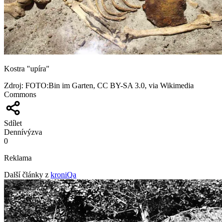
Kostra "upíra"
Zdroj
:
FOTO:Bin im Garten, CC BY-SA 3.0, via Wikimedia
Commons
Sdílet
Denní
výzva
0
Reklama
Další články z
kroniQa