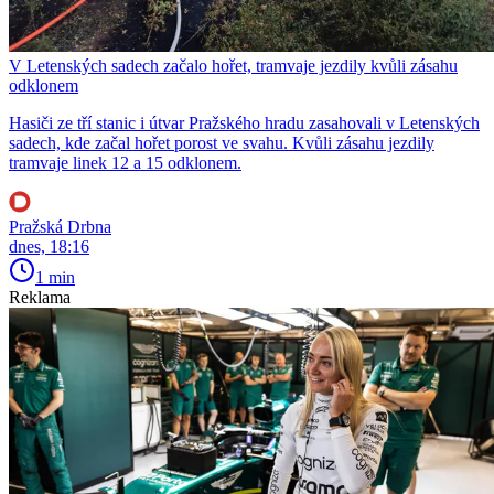
V Letenských sadech začalo hořet, tramvaje jezdily kvůli zásahu
odklonem
Hasiči ze tří stanic i útvar Pražského hradu zasahovali v Letenských
sadech, kde začal hořet porost ve svahu. Kvůli zásahu jezdily
tramvaje linek 12 a 15 odklonem.
Pražská Drbna
dnes, 18:16
1 min
Reklama