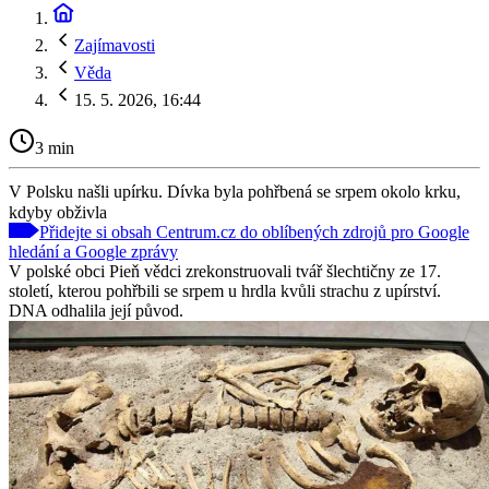
Zajímavosti
Věda
15. 5. 2026, 16:44
3 min
V Polsku našli upírku. Dívka byla pohřbená se srpem okolo krku,
kdyby obživla
Přidejte si obsah Centrum.cz do oblíbených zdrojů pro Google
hledání a Google zprávy
V polské obci Pieň vědci zrekonstruovali tvář šlechtičny ze 17.
století, kterou pohřbili se srpem u hrdla kvůli strachu z upírství.
DNA odhalila její původ.