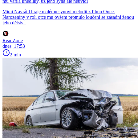
mu vařila knedlíky, už jeho syna ale neuvidí
Mirai Navrátil hraje malému synovi melodii z filmu Once.
Narozeniny v roli otce mu ovšem protnulo loučení se zásadní ženou
jeho dětství.
ReadZone
dnes, 17:53
2 min