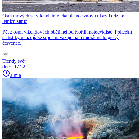
Osm mrtvých za víkend: tragická bilance znovu ukázala riziko
letních silnic
Pět z osmi víkendových obětí nehod tvořili motocyklisté. Policejní
statistiky ukazují, že srpen navazuje na mimořádně tragický
červenec.
Trendy svět
dnes, 17:52
3 min