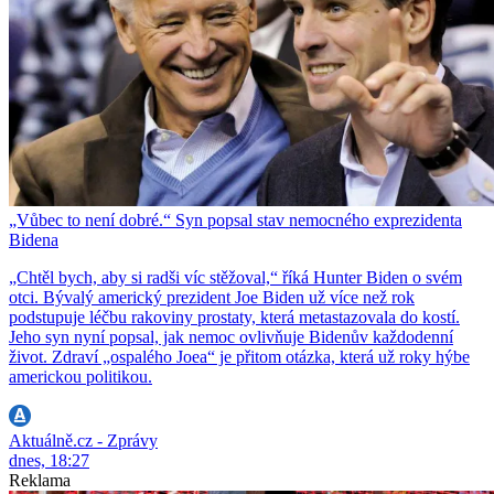
„Vůbec to není dobré.“ Syn popsal stav nemocného exprezidenta
Bidena
„Chtěl bych, aby si radši víc stěžoval,“ říká Hunter Biden o svém
otci. Bývalý americký prezident Joe Biden už více než rok
podstupuje léčbu rakoviny prostaty, která metastazovala do kostí.
Jeho syn nyní popsal, jak nemoc ovlivňuje Bidenův každodenní
život. Zdraví „ospalého Joea“ je přitom otázka, která už roky hýbe
americkou politikou.
Aktuálně.cz - Zprávy
dnes, 18:27
Reklama