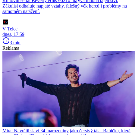
Kultovní seriál Beverly Hills 90210 ukrývá mnohá tajemství.
Zákulisí odhaluje napjaté vztahy, falešný věk herců i problémy na
samotném natáčení.
V Telce
dnes, 17:59
3 min
Reklama
Mirai Navrátil slaví 34. narozeniny jako čerstvý táta. Babička, která