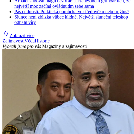
Arbatel sliboval magii bez ďábla. Renesanční grimoár učil, že
největší moc začíná ovládnutím sebe sama
Pás cudnosti. Praktická pomůcka ve středověku nebo mýtus?
Slunce není zblízka vůbec klidné. Největší sluneční teleskop
odhalil víry
Zobrazit více
Zajímavosti
Věda
Historie
Vybrali jsme pro vás
Magazíny a zajímavosti