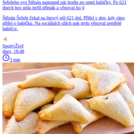
Šebrleho syn Štěpán nastoupil pár hodin po smrti babičky. Po 621
dnech bez gólu trefil přímák a věnoval ho jí
Štěpán Šebrle čekal na ligový gól 621 dní. Přišel v den, kdy ráno
přišel o babičku. Na sociálních sítích pak trefu věnoval zemřelé
babičce.
SportyŽivě
dnes, 18:48
3 min