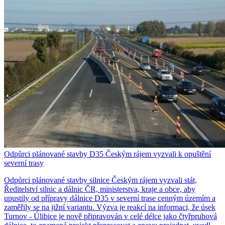
Odpůrci plánované stavby D35 Českým rájem vyzvali k opuštění
severní trasy
Odpůrci plánované stavby silnice Českým rájem vyzvali stát,
Ředitelství silnic a dálnic ČR, ministerstva, kraje a obce, aby
upustily od přípravy dálnice D35 v severní trase cenným územím a
zaměřily se na jižní variantu. Výzva je reakcí na informaci, že úsek
Turnov - Úlibice je nově připravován v celé délce jako čtyřpruhová