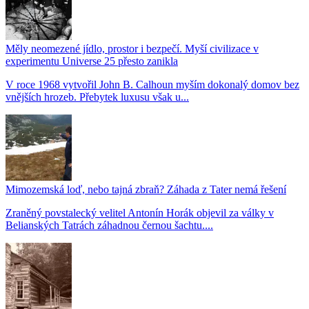
Měly neomezené jídlo, prostor i bezpečí. Myší civilizace v
experimentu Universe 25 přesto zanikla
V roce 1968 vytvořil John B. Calhoun myším dokonalý domov bez
vnějších hrozeb. Přebytek luxusu však u...
Mimozemská loď, nebo tajná zbraň? Záhada z Tater nemá řešení
Zraněný povstalecký velitel Antonín Horák objevil za války v
Belianských Tatrách záhadnou černou šachtu....