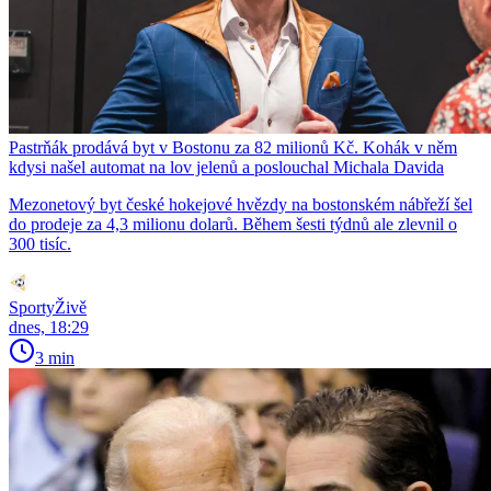
Pastrňák prodává byt v Bostonu za 82 milionů Kč. Kohák v něm
kdysi našel automat na lov jelenů a poslouchal Michala Davida
Mezonetový byt české hokejové hvězdy na bostonském nábřeží šel
do prodeje za 4,3 milionu dolarů. Během šesti týdnů ale zlevnil o
300 tisíc.
SportyŽivě
dnes, 18:29
3 min