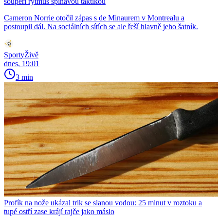
soupeři rytmus špinavou taktikou
Cameron Norrie otočil zápas s de Minaurem v Montrealu a
postoupil dál. Na sociálních sítích se ale řeší hlavně jeho šatník.
SportyŽivě
dnes, 19:01
3 min
Profík na nože ukázal trik se slanou vodou: 25 minut v roztoku a
tupé ostří zase krájí rajče jako máslo