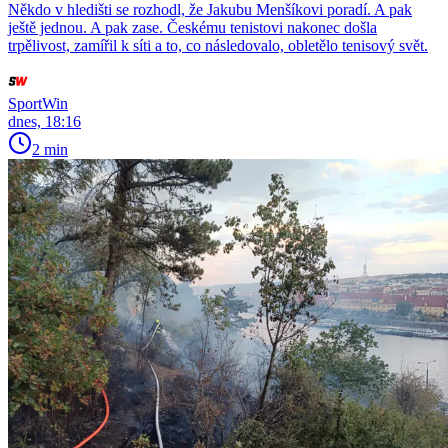
Někdo v hledišti se rozhodl, že Jakubu Menšíkovi poradí. A pak
ještě jednou. A pak zase. Českému tenistovi nakonec došla
trpělivost, zamířil k síti a to, co následovalo, obletělo tenisový svět.
SportWin
dnes, 18:16
2 min