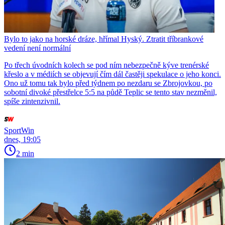
Bylo to jako na horské dráze, hřímal Hyský. Ztratit tříbrankové
vedení není normální
Po třech úvodních kolech se pod ním nebezpečně kýve trenérské
křeslo a v médiích se objevují čím dál častěji spekulace o jeho konci.
Ono už tomu tak bylo před týdnem po nezdaru se Zbrojovkou, po
sobotní divoké přestřelce 5:5 na půdě Teplic se tento stav nezměnil,
spíše zintenzivnil.
SportWin
dnes, 19:05
2 min