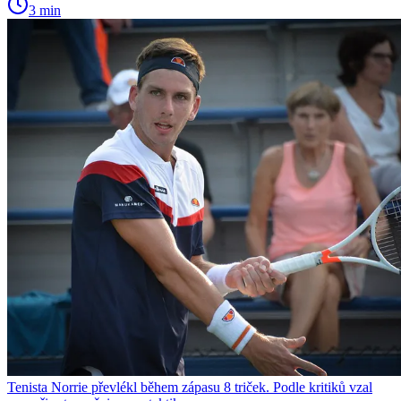
3 min
Tenista Norrie převlékl během zápasu 8 triček. Podle kritiků vzal