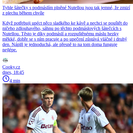
Tyhle šátečky s podmáslím plněné Nutellou jsou tak jemné, že zmizí
z plechu během chvíle
Když potřebuji upéct něco sladkého ke kávě a nechci se pouštět do
ničeho zdlouhavého, sáhnu po těchto podmáslových šátečcích s
Nutellou. Těsto je díky podmáslí a rozpuštěnému máslu hezky
měkké, dobře se s ním pracuje a po upečení zůstává vláčné i druhý
den. Náplň je jednoduchá, ale přesně to na tom doma funguje
nejlépe.
Cooky.cz
dnes, 18:45
4 min