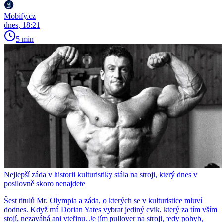
Mobify.cz
dnes, 18:21
5 min
Nejlepší záda v historii kulturistiky stála na stroji, který dnes v
posilovně skoro nenajdete
Šest titulů Mr. Olympia a záda, o kterých se v kulturistice mluví
dodnes. Když má Dorian Yates vybrat jediný cvik, který za tím vším
stojí, nezaváhá ani vteřinu. Je jím pullover na stroji, tedy pohyb,