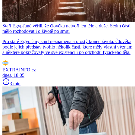
Staří Egypťané věřili, že člověka netvoří jen tělo a duše. Sedm částí
mělo rozhodovat i o životě po smrti
Pro staré Egypťany smrt neznamenala prostý konec života. Člověka
podle jejich představ tvořilo několik částí, které měly vlastní význam
a některé pokračovaly ve své existenci i po odchodu fyzického těla.
EXTRAINFO.cz
dnes, 18:05
3 min