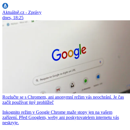
Aktuálně.cz - Zprávy
dnes, 18:25
Rozlučte se s Chromem, ani anonymní režim vás neochrání. Je čas
začít používat jiný prohlížeč
Inkognito režim v Google Chrome maže stopy jen na vašem
zařízení. Před Googlem, weby ani poskytovatelem internetu vás
neskryje.