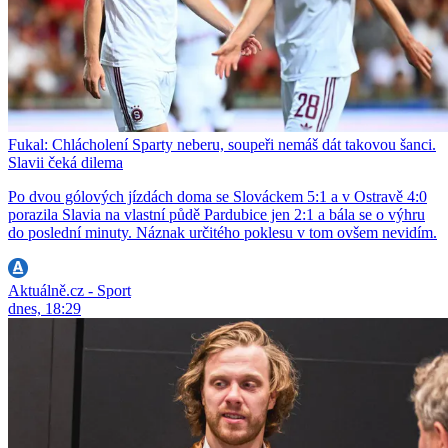
Fukal: Chlácholení Sparty neberu, soupeři nemáš dát takovou šanci.
Slavii čeká dilema
Po dvou gólových jízdách doma se Slováckem 5:1 a v Ostravě 4:0
porazila Slavia na vlastní půdě Pardubice jen 2:1 a bála se o výhru
do poslední minuty. Náznak určitého poklesu v tom ovšem nevidím.
Aktuálně.cz - Sport
dnes, 18:29