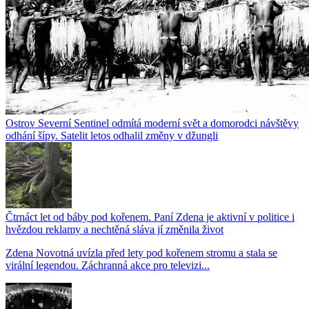
Ostrov Severní Sentinel odmítá moderní svět a domorodci návštěvy
odhání šípy. Satelit letos odhalil změny v džungli
Čtrnáct let od báby pod kořenem. Paní Zdena je aktivní v politice i
hvězdou reklamy a nechtěná sláva jí změnila život
Zdena Novotná uvízla před lety pod kořenem stromu a stala se
virální legendou. Záchranná akce pro televizi...