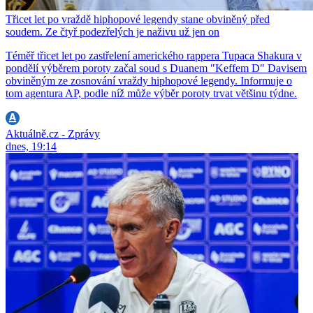
Třicet let po vraždě hiphopové legendy stane obviněný před
soudem. Ze čtyř podezřelých je naživu už jen on
Téměř třicet let po zastřelení amerického rappera Tupaca Shakura v
pondělí výběrem poroty začal soud s Duanem "Keffem D" Davisem
obviněným ze zosnování vraždy hiphopové legendy. Informuje o
tom agentura AP, podle níž může výběr poroty trvat většinu týdne.
Aktuálně.cz - Zprávy
dnes, 19:14