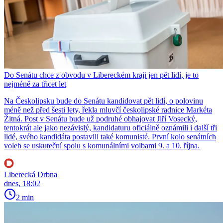
Do Senátu chce z obvodu v Libereckém kraji jen pět lidí, je to
nejméně za třicet let
Na Českolipsku bude do Senátu kandidovat pět lidí, o polovinu
méně než před šesti lety, řekla mluvčí českolipské radnice Markéta
Žitná. Post v Senátu bude už podruhé obhajovat Jiří Vosecký,
tentokrát ale jako nezávislý, kandidaturu oficiálně oznámili i další tři
lidé, svého kandidáta postavili také komunisté. První kolo senátních
voleb se uskuteční spolu s komunálními volbami 9. a 10. října.
Liberecká Drbna
dnes, 18:02
2 min