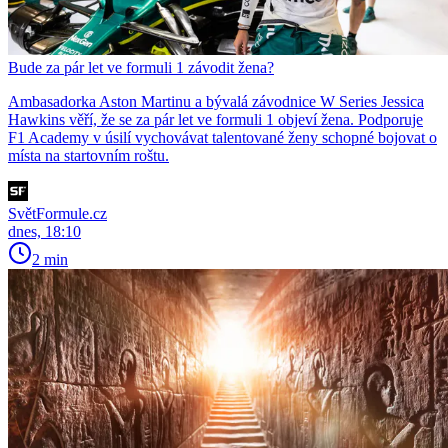
Bude za pár let ve formuli 1 závodit žena?
Ambasadorka Aston Martinu a bývalá závodnice W Series Jessica
Hawkins věří, že se za pár let ve formuli 1 objeví žena. Podporuje
F1 Academy v úsilí vychovávat talentované ženy schopné bojovat o
místa na startovním roštu.
SvětFormule.cz
dnes, 18:10
2 min