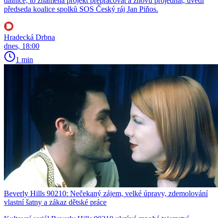
dálnice, to znamená projekt přepracovat a znovu projednat, uvedl
předseda koalice spolků SOS Český ráj Jan Piňos.
Hradecká Drbna
dnes, 18:00
1 min
Beverly Hills 90210: Nečekaný zájem, velké úpravy, zdemolování
vlastní šatny a zákaz dětské práce