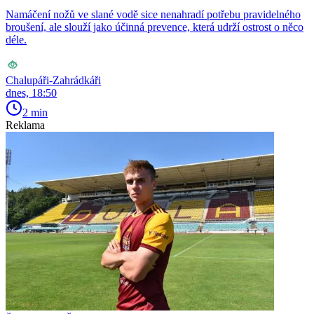
Namáčení nožů ve slané vodě sice nenahradí potřebu pravidelného
broušení, ale slouží jako účinná prevence, která udrží ostrost o něco
déle.
Chalupáři-Zahrádkáři
dnes, 18:50
2 min
Reklama