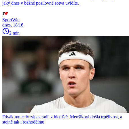
jaký dnes v běžné posilovně sotva uvidíte.
SportWin
dnes, 18:16
2 min
Divák mu celý zápas radil z hlediště. Menšíkovi došla trpělivost, a
stejně tak i rozhodčímu