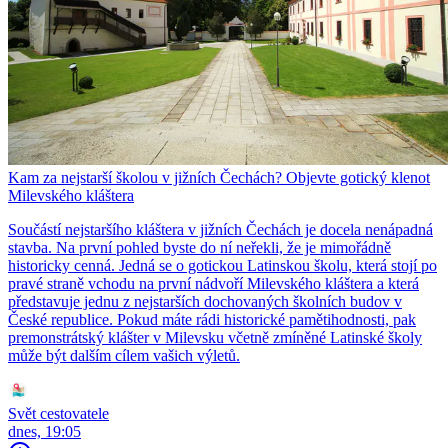
Kam za nejstarší školou v jižních Čechách? Objevte gotický klenot
Milevského kláštera
Součástí nejstaršího kláštera v jižních Čechách je docela nenápadná
stavba. Na první pohled byste do ní neřekli, že je mimořádně
historicky cenná. Jedná se o gotickou Latinskou školu, která stojí po
pravé straně vchodu na první nádvoří Milevského kláštera a která
představuje jednu z nejstarších dochovaných školních budov v
České republice. Pokud máte rádi historické pamětihodnosti, pak
premonstrátský klášter v Milevsku včetně zmíněné Latinské školy
může být dalším cílem vašich výletů.
Svět cestovatele
dnes, 19:05