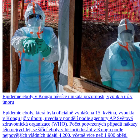
Epidemie eboly v Kongu měsíce unikala pozornosti, vypukla už v
únoru
Epidemie eboly, která byla oficiálně vyhlášena 15. května, vypukla
v Kongu již v únoru, uvedla v pondělí podle agentury AP Světová
zdravotnická organizace (WHO). Počet potvrzených případů nákazy
této nejrychleji se šířící eboly v historii dosáhl v Kongu podle
nejnovějších vládních údajů 4 200, včetně více než 1 900 obětí.