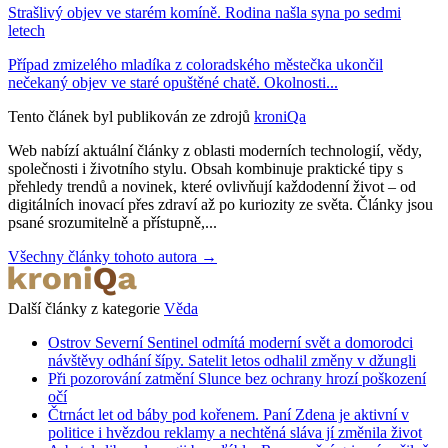
Strašlivý objev ve starém komíně. Rodina našla syna po sedmi
letech
Případ zmizelého mladíka z coloradského městečka ukončil
nečekaný objev ve staré opuštěné chatě. Okolnosti...
Tento článek byl publikován ze zdrojů
kroniQa
Web nabízí aktuální články z oblasti moderních technologií, vědy,
společnosti i životního stylu. Obsah kombinuje praktické tipy s
přehledy trendů a novinek, které ovlivňují každodenní život – od
digitálních inovací přes zdraví až po kuriozity ze světa. Články jsou
psané srozumitelně a přístupně,...
Všechny články tohoto autora →
Další články z kategorie
Věda
Ostrov Severní Sentinel odmítá moderní svět a domorodci
návštěvy odhání šípy. Satelit letos odhalil změny v džungli
Při pozorování zatmění Slunce bez ochrany hrozí poškození
očí
Čtrnáct let od báby pod kořenem. Paní Zdena je aktivní v
politice i hvězdou reklamy a nechtěná sláva jí změnila život