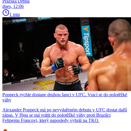
Pražská Drbna
dnes, 12:06
1 min
Poppeck rychle dostane druhou šanci v UFC. Vrací se do polotěžké
váhy
Alexander Poppeck má po nevydařeném debutu v UFC dostat další
zápas. V říjnu se má vrátit do polotěžké váhy proti Brazilci
Felipemu Francovi, který naposledy vyhrál na TKO.