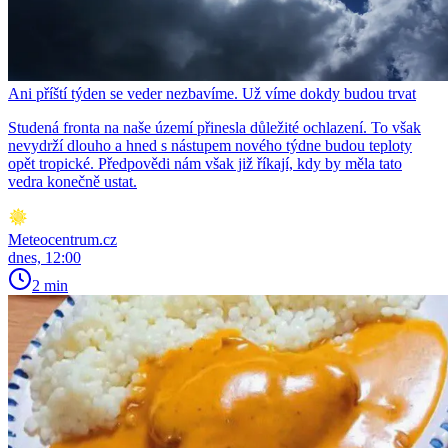
Ani příští týden se veder nezbavíme. Už víme dokdy budou trvat
Studená fronta na naše území přinesla důležité ochlazení. To však
nevydrží dlouho a hned s nástupem nového týdne budou teploty
opět tropické. Předpovědi nám však již říkají, kdy by měla tato
vedra konečně ustat.
Meteocentrum.cz
dnes, 12:00
2 min