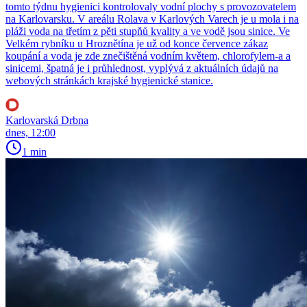
tomto týdnu hygienici kontrolovaly vodní plochy s provozovatelem
na Karlovarsku. V areálu Rolava v Karlových Varech je u mola i na
pláži voda na třetím z pěti stupňů kvality a ve vodě jsou sinice. Ve
Velkém rybníku u Hroznětína je už od konce července zákaz
koupání a voda je zde znečištěná vodním květem, chlorofylem-a a
sinicemi, špatná je i průhlednost, vyplývá z aktuálních údajů na
webových stránkách krajské hygienické stanice.
Karlovarská Drbna
dnes, 12:00
1 min