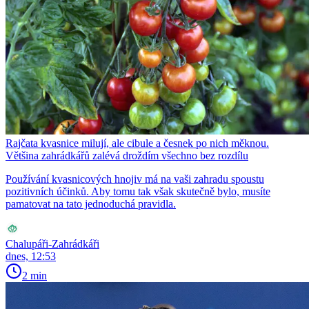
Rajčata kvasnice milují, ale cibule a česnek po nich měknou.
Většina zahrádkářů zalévá droždím všechno bez rozdílu
Používání kvasnicových hnojiv má na vaši zahradu spoustu
pozitivních účinků. Aby tomu tak však skutečně bylo, musíte
pamatovat na tato jednoduchá pravidla.
Chalupáři-Zahrádkáři
dnes, 12:53
2 min