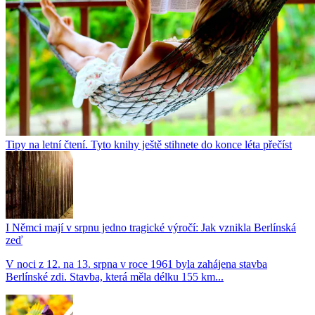
Tipy na letní čtení. Tyto knihy ještě stihnete do konce léta přečíst
I Němci mají v srpnu jedno tragické výročí: Jak vznikla Berlínská
zeď
V noci z 12. na 13. srpna v roce 1961 byla zahájena stavba
Berlínské zdi. Stavba, která měla délku 155 km...