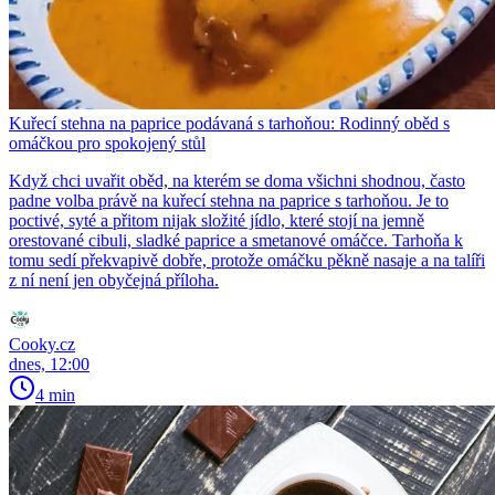
Kuřecí stehna na paprice podávaná s tarhoňou: Rodinný oběd s
omáčkou pro spokojený stůl
Když chci uvařit oběd, na kterém se doma všichni shodnou, často
padne volba právě na kuřecí stehna na paprice s tarhoňou. Je to
poctivé, syté a přitom nijak složité jídlo, které stojí na jemně
orestované cibuli, sladké paprice a smetanové omáčce. Tarhoňa k
tomu sedí překvapivě dobře, protože omáčku pěkně nasaje a na talíři
z ní není jen obyčejná příloha.
Cooky.cz
dnes, 12:00
4 min