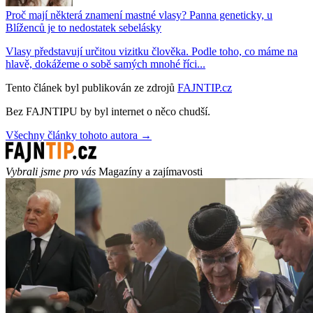
Proč mají některá znamení mastné vlasy? Panna geneticky, u
Blíženců je to nedostatek sebelásky
Vlasy představují určitou vizitku člověka. Podle toho, co máme na
hlavě, dokážeme o sobě samých mnohé říci...
Tento článek byl publikován ze zdrojů
FAJNTIP.cz
Bez FAJNTIPU by byl internet o něco chudší.
Všechny články tohoto autora →
Vybrali jsme pro vás
Magazíny a zajímavosti