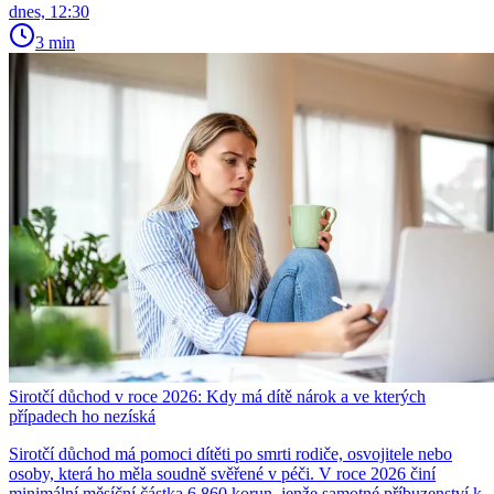
dnes, 12:30
3 min
Sirotčí důchod v roce 2026: Kdy má dítě nárok a ve kterých
případech ho nezíská
Sirotčí důchod má pomoci dítěti po smrti rodiče, osvojitele nebo
osoby, která ho měla soudně svěřené v péči. V roce 2026 činí
minimální měsíční částka 6 860 korun, jenže samotné příbuzenství k