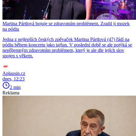
Martina Pártlová bojuje se zdravotním problémem. Zradil ji mozek
na pódiu
Jedna z nejlepších českých zpěvaček Martina Pártlová (47) řádí na
pódiu během koncertu jako tajfun. V poslední době se ale potýká se
nepříjemným zdravotním problémem, který je ale dle jejích slov
spojen s věkem.
Aplausin.cz
dnes, 12:23
2 min
Reklama