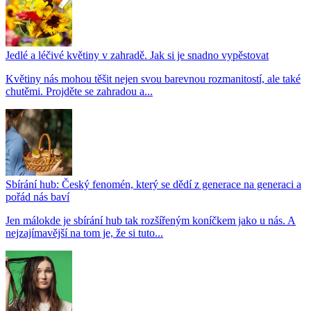
Jedlé a léčivé květiny v zahradě. Jak si je snadno vypěstovat
Květiny nás mohou těšit nejen svou barevnou rozmanitostí, ale také
chutěmi. Projděte se zahradou a...
Sbírání hub: Český fenomén, který se dědí z generace na generaci a
pořád nás baví
Jen málokde je sbírání hub tak rozšířeným koníčkem jako u nás. A
nejzajímavější na tom je, že si tuto...