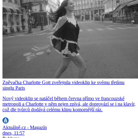
Zpěvačka Charlotte Gott zveřejnila videoklip ke svému třetímu
singlu Paris
Nový videoklip se natáčel během června přímo ve francouzské
metropoli a Charlotte v něm nejen zpívá, ale doprovází se i na klavír,
což dle tvůrců dodává celému klipu komornější ráz.
Aktuálně.cz - Magazín
dnes, 11:57