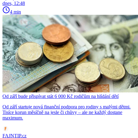
dnes, 12:48
4 min
Od září bude přispívat stát 6 000 Kč rodičům na hlídání dětí
Od září startuje nová finanční podpora pro rodiny s malými dětmi.
Tisíce korun měsíčně na jesle či chůvy – ale ne každý dostane
maximum.
FAJNTIP.cz