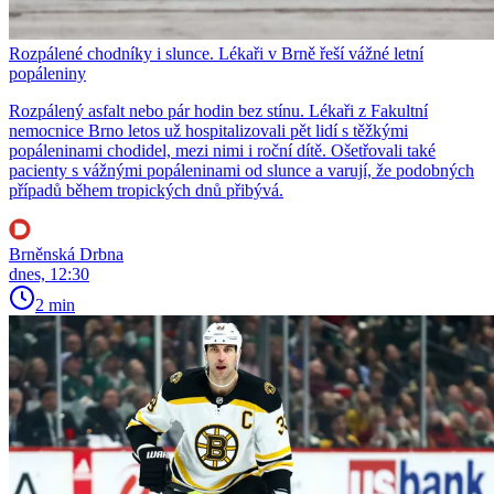
Rozpálené chodníky i slunce. Lékaři v Brně řeší vážné letní
popáleniny
Rozpálený asfalt nebo pár hodin bez stínu. Lékaři z Fakultní
nemocnice Brno letos už hospitalizovali pět lidí s těžkými
popáleninami chodidel, mezi nimi i roční dítě. Ošetřovali také
pacienty s vážnými popáleninami od slunce a varují, že podobných
případů během tropických dnů přibývá.
Brněnská Drbna
dnes, 12:30
2 min