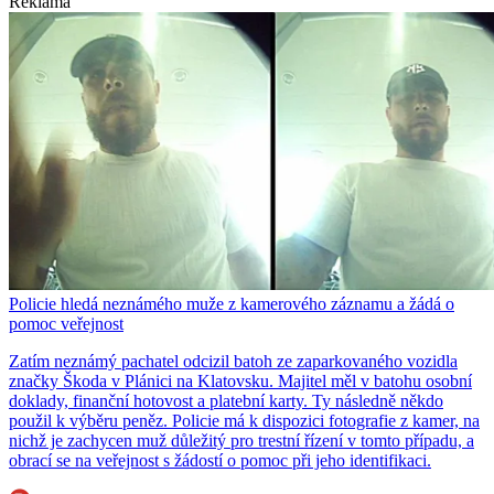
Reklama
Policie hledá neznámého muže z kamerového záznamu a žádá o
pomoc veřejnost
Zatím neznámý pachatel odcizil batoh ze zaparkovaného vozidla
značky Škoda v Plánici na Klatovsku. Majitel měl v batohu osobní
doklady, finanční hotovost a platební karty. Ty následně někdo
použil k výběru peněz. Policie má k dispozici fotografie z kamer, na
nichž je zachycen muž důležitý pro trestní řízení v tomto případu, a
obrací se na veřejnost s žádostí o pomoc při jeho identifikaci.