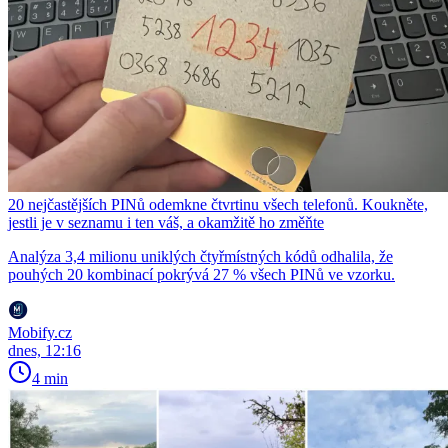
20 nejčastějších PINů odemkne čtvrtinu všech telefonů. Koukněte,
jestli je v seznamu i ten váš, a okamžitě ho změňte
Analýza 3,4 milionu uniklých čtyřmístných kódů odhalila, že
pouhých 20 kombinací pokrývá 27 % všech PINů ve vzorku.
Mobify.cz
dnes, 12:16
4 min