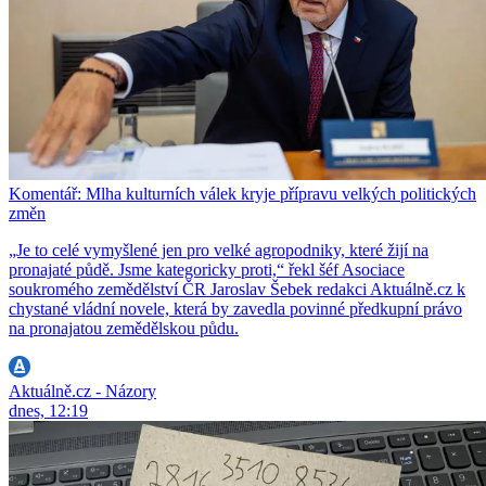
Komentář: Mlha kulturních válek kryje přípravu velkých politických
změn
„Je to celé vymyšlené jen pro velké agropodniky, které žijí na
pronajaté půdě. Jsme kategoricky proti,“ řekl šéf Asociace
soukromého zemědělství ČR Jaroslav Šebek redakci Aktuálně.cz k
chystané vládní novele, která by zavedla povinné předkupní právo
na pronajatou zemědělskou půdu.
Aktuálně.cz - Názory
dnes, 12:19