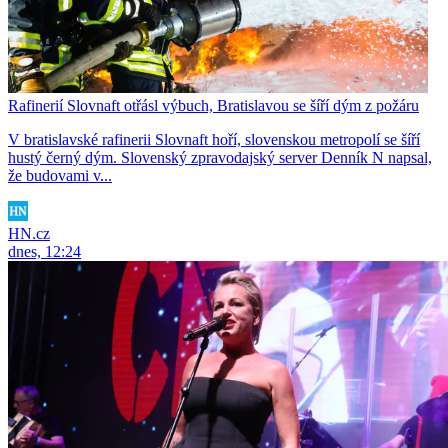
Rafinerií Slovnaft otřásl výbuch, Bratislavou se šíří dým z požáru
V bratislavské rafinerii Slovnaft hoří, slovenskou metropolí se šíří
hustý černý dým. Slovenský zpravodajský server Denník N napsal,
že budovami v...
HN.cz
dnes, 12:24