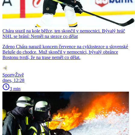
Chára srazil na kole běžce, ten skončil v nemocnici. Bývalý hráč
NHL se brání: Neměl na stezce co dělat
Zdeno Chára narazil koncem července na cyklostezce u slovenské
Beluše do chodce. Muž skončil v nemocnici, bývalý obránce
Bostonu tvrdí, že na trase neměl co dělat.
SportyŽivě
dnes, 12:28
3 min