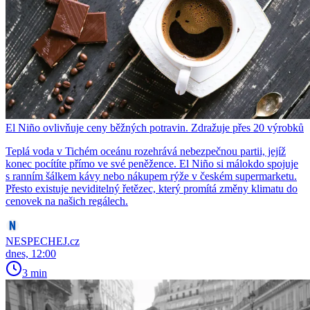
El Niño ovlivňuje ceny běžných potravin. Zdražuje přes 20 výrobků
Teplá voda v Tichém oceánu rozehrává nebezpečnou partii, jejíž
konec pocítíte přímo ve své peněžence. El Niño si málokdo spojuje
s ranním šálkem kávy nebo nákupem rýže v českém supermarketu.
Přesto existuje neviditelný řetězec, který promítá změny klimatu do
cenovek na našich regálech.
NESPECHEJ.cz
dnes, 12:00
3 min