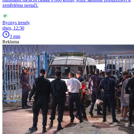
zemřelému nestačí.
Byznys trendy
dnes, 12:30
3 min
Reklama