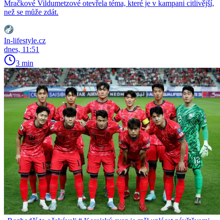
Mračkové Vildumetzové otevřela téma, které je v kampani citlivější,
než se může zdát.
In-lifestyle.cz
dnes, 11:51
3 min