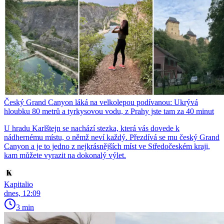
Český Grand Canyon láká na velkolepou podívanou: Ukrývá
hloubku 80 metrů a tyrkysovou vodu, z Prahy jste tam za 40 minut
U hradu Karlštejn se nachází stezka, která vás dovede k
nádhernému místu, o němž neví každý. Přezdívá se mu český Grand
Canyon a je to jedno z nejkrásnějších míst ve Středočeském kraji,
kam můžete vyrazit na dokonalý výlet.
Kapitalio
dnes, 12:09
3 min