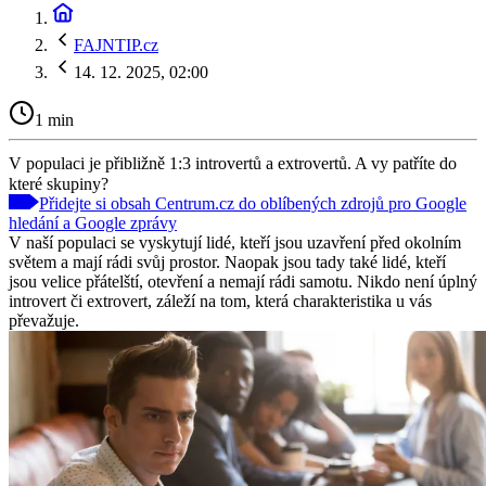
FAJNTIP.cz
14. 12. 2025, 02:00
1 min
V populaci je přibližně 1:3 introvertů a extrovertů. A vy patříte do
které skupiny?
Přidejte si obsah Centrum.cz do oblíbených zdrojů pro Google
hledání a Google zprávy
V naší populaci se vyskytují lidé, kteří jsou uzavření před okolním
světem a mají rádi svůj prostor. Naopak jsou tady také lidé, kteří
jsou velice přátelští, otevření a nemají rádi samotu. Nikdo není úplný
introvert či extrovert, záleží na tom, která charakteristika u vás
převažuje.