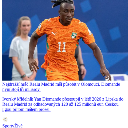
Nejdražší hráč Realu Madrid měl působit v Olomouci. Diomande
nyní stojí tři miliardy.
Ivorský křídelník Yan Diomande přestoupil v létě 2026 z Lipska do
Realu Madrid za odhadovaných 120 až 125 milionů eur. Českou
ligou přitom málem prošel.
SportyŽivě