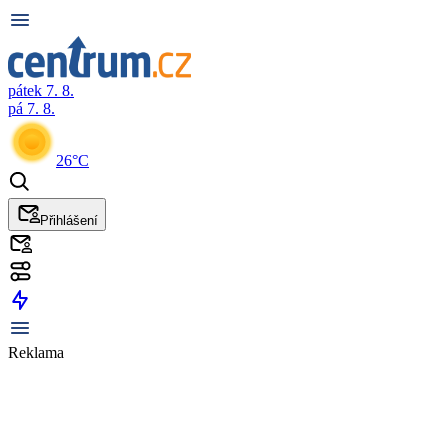
pátek 7. 8.
pá 7. 8.
26°C
Přihlášení
Reklama