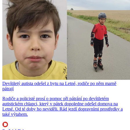
Devítiletý autista odešel z bytu na Letné, rodiče po něm marně
pátrají
Rodiče a policisté prosí o pomoc při pátrání po devítiletém
autistickém chlapci, který v pátek dopoledne odešel domova na
Letné. Od té doby ho neviděli. Rád jezdí dopravními prostředky a
také výtahem.