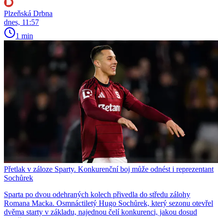
Plzeňská Drbna
dnes, 11:57
1 min
Přetlak v záloze Sparty. Konkurenční boj může odnést i reprezentant
Sochůrek
Sparta po dvou odehraných kolech přivedla do středu zálohy
Romana Macka. Osmnáctiletý Hugo Sochůrek, který sezonu otevřel
dvěma starty v základu, najednou čelí konkurenci, jakou dosud