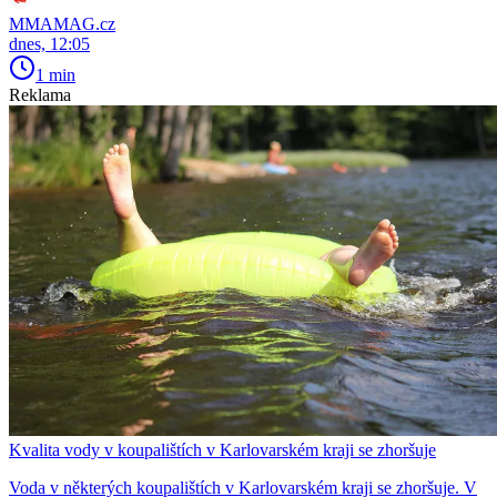
MMAMAG.cz
dnes, 12:05
1 min
Reklama
Kvalita vody v koupalištích v Karlovarském kraji se zhoršuje
Voda v některých koupalištích v Karlovarském kraji se zhoršuje. V