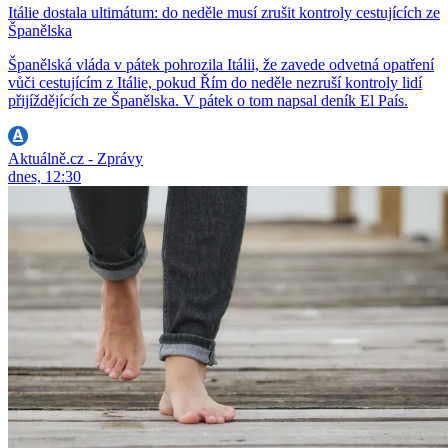
Itálie dostala ultimátum: do neděle musí zrušit kontroly cestujících ze
Španělska
Španělská vláda v pátek pohrozila Itálii, že zavede odvetná opatření
vůči cestujícím z Itálie, pokud Řím do neděle nezruší kontroly lidí
přijíždějících ze Španělska. V pátek o tom napsal deník El País.
Aktuálně.cz - Zprávy
dnes, 12:30