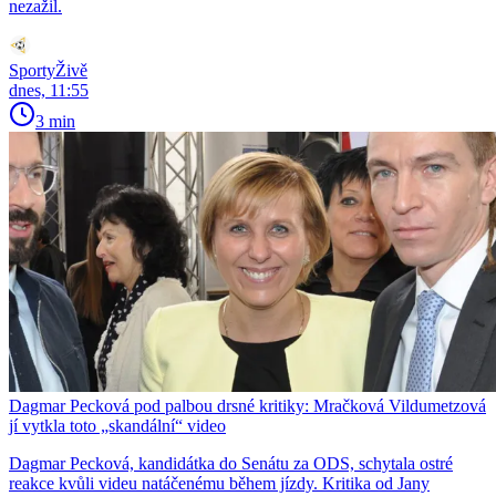
nezažil.
SportyŽivě
dnes, 11:55
3 min
Dagmar Pecková pod palbou drsné kritiky: Mračková Vildumetzová
jí vytkla toto „skandální“ video
Dagmar Pecková, kandidátka do Senátu za ODS, schytala ostré
reakce kvůli videu natáčenému během jízdy. Kritika od Jany