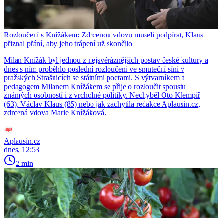
Rozloučení s Knížákem: Zdrcenou vdovu museli podpírat, Klaus
přiznal přání, aby jeho trápení už skončilo
Milan Knížák byl jednou z nejsvéráznějších postav české kultury a
dnes s ním proběhlo poslední rozloučení ve smuteční síni v
pražských Strašnicích se státními poctami. S výtvarníkem a
pedagogem Milanem Knížákem se přijelo rozloučit spoustu
známých osobností i z vrcholné politiky. Nechyběl Oto Klempíř
(63), Václav Klaus (85) nebo jak zachytila redakce Aplausin.cz,
zdrcená vdova Marie Knížáková.
Aplausin.cz
dnes, 12:53
2 min