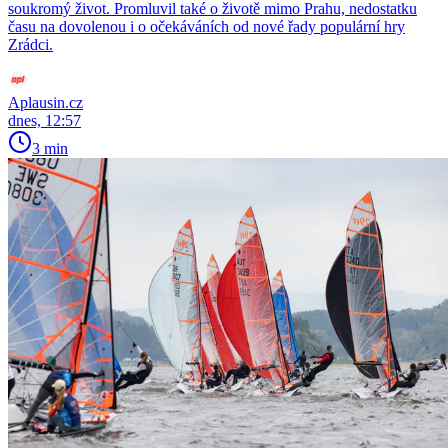
soukromý život. Promluvil také o životě mimo Prahu, nedostatku
času na dovolenou i o očekáváních od nové řady populární hry
Zrádci.
Aplausin.cz
dnes, 12:57
3 min