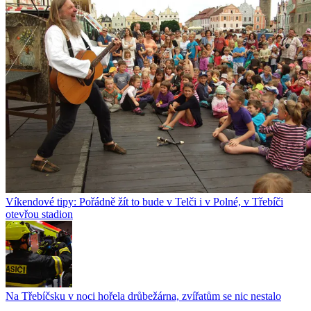
Víkendové tipy: Pořádně žít to bude v Telči i v Polné, v Třebíči
otevřou stadion
Na Třebíčsku v noci hořela drůbežárna, zvířatům se nic nestalo