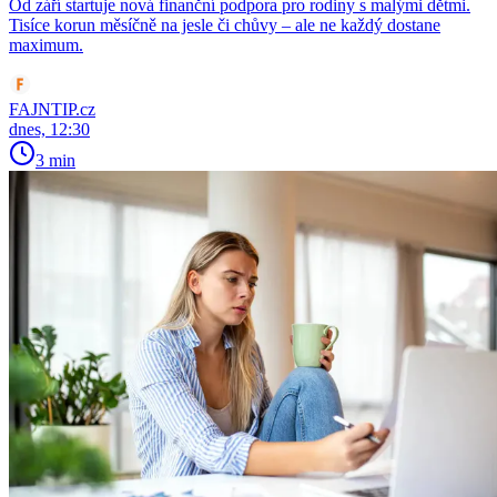
Od září startuje nová finanční podpora pro rodiny s malými dětmi.
Tisíce korun měsíčně na jesle či chůvy – ale ne každý dostane
maximum.
FAJNTIP.cz
dnes, 12:30
3 min