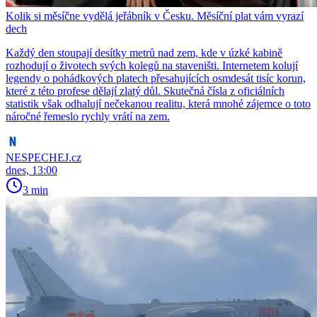
Kolik si měsíčne vydělá jeřábník v Česku. Měsíční plat vám vyrazí
dech
Každý den stoupají desítky metrů nad zem, kde v úzké kabině
rozhodují o životech svých kolegů na staveništi. Internetem kolují
legendy o pohádkových platech přesahujících osmdesát tisíc korun,
které z této profese dělají zlatý důl. Skutečná čísla z oficiálních
statistik však odhalují nečekanou realitu, která mnohé zájemce o toto
náročné řemeslo rychly vrátí na zem.
NESPECHEJ.cz
dnes, 13:00
3 min