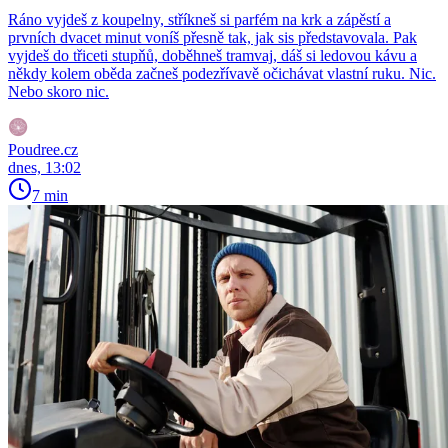
Ráno vyjdeš z koupelny, stříkneš si parfém na krk a zápěstí a
prvních dvacet minut voníš přesně tak, jak sis představovala. Pak
vyjdeš do třiceti stupňů, doběhneš tramvaj, dáš si ledovou kávu a
někdy kolem oběda začneš podezřívavě očichávat vlastní ruku. Nic.
Nebo skoro nic.
Poudree.cz
dnes, 13:02
7 min