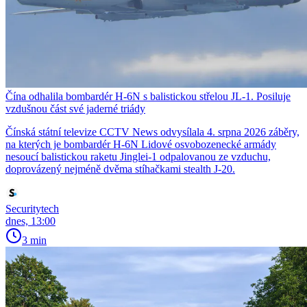
Čína odhalila bombardér H-6N s balistickou střelou JL-1. Posiluje
vzdušnou část své jaderné triády
Čínská státní televize CCTV News odvysílala 4. srpna 2026 záběry,
na kterých je bombardér H-6N Lidové osvobozenecké armády
nesoucí balistickou raketu Jinglei-1 odpalovanou ze vzduchu,
doprovázený nejméně dvěma stíhačkami stealth J-20.
Securitytech
dnes, 13:00
3 min