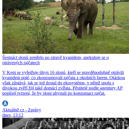
Šestnáct slonů zemřelo po otravě kyanidem, spekuluje se o
otrávených rajčatech
V Keni se vyšetřuje úhyn 16 slonů, kteří se pravděpodobně otrávili
kyanidem poté, co zkonzumovali rajčata z okolních farem. Otázkou
však zůstává, jak se jed dostal do ekosystému, v němž spolu s
divokou zvěří žijí také domácí zvířata. Pěstitelé podle agentury AP
popírají tvrzení, že by sloni uhynuli po konzumaci rajčat.
Aktuálně.cz - Zprávy
dnes, 13:12