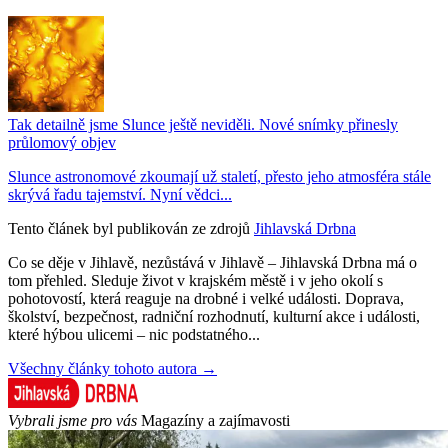
Tak detailně jsme Slunce ještě neviděli. Nové snímky přinesly
průlomový objev
Slunce astronomové zkoumají už staletí, přesto jeho atmosféra stále
skrývá řadu tajemství. Nyní vědci...
Tento článek byl publikován ze zdrojů
Jihlavská Drbna
Co se děje v Jihlavě, nezůstává v Jihlavě – Jihlavská Drbna má o
tom přehled. Sleduje život v krajském městě i v jeho okolí s
pohotovostí, která reaguje na drobné i velké události. Doprava,
školství, bezpečnost, radniční rozhodnutí, kulturní akce i události,
které hýbou ulicemi – nic podstatného...
Všechny články tohoto autora →
Vybrali jsme pro vás
Magazíny a zajímavosti