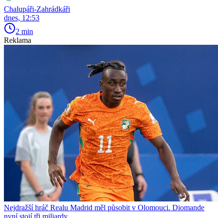
Chalupáři-Zahrádkáři
dnes, 12:53
2 min
Reklama
Nejdražší hráč Realu Madrid měl působit v Olomouci. Diomande
nyní stojí tři miliardy.