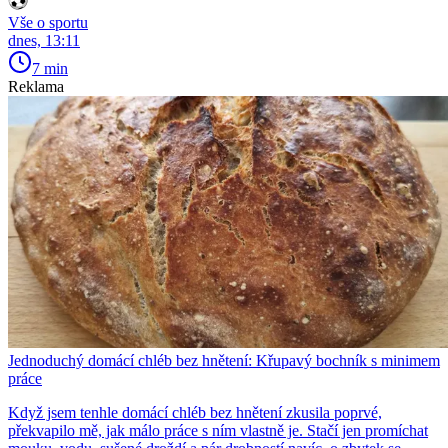
Vše o sportu
dnes, 13:11
7 min
Reklama
Jednoduchý domácí chléb bez hnětení: Křupavý bochník s minimem
práce
Když jsem tenhle domácí chléb bez hnětení zkusila poprvé,
překvapilo mě, jak málo práce s ním vlastně je. Stačí jen promíchat