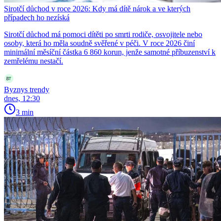
Sirotčí důchod v roce 2026: Kdy má dítě nárok a ve kterých
případech ho nezíská
Sirotčí důchod má pomoci dítěti po smrti rodiče, osvojitele nebo
osoby, která ho měla soudně svěřené v péči. V roce 2026 činí
minimální měsíční částka 6 860 korun, jenže samotné příbuzenství k
zemřelému nestačí.
Byznys trendy
dnes, 12:30
3 min