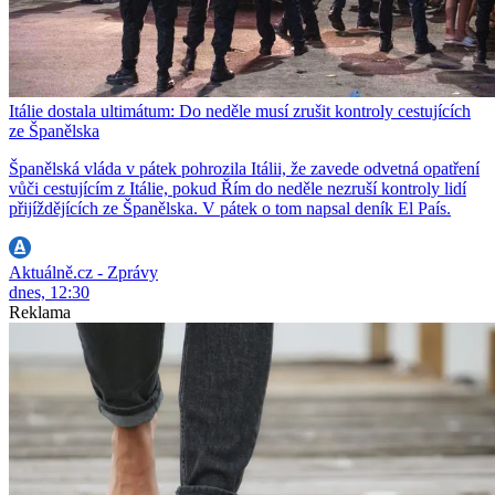
Itálie dostala ultimátum: Do neděle musí zrušit kontroly cestujících
ze Španělska
Španělská vláda v pátek pohrozila Itálii, že zavede odvetná opatření
vůči cestujícím z Itálie, pokud Řím do neděle nezruší kontroly lidí
přijíždějících ze Španělska. V pátek o tom napsal deník El País.
Aktuálně.cz - Zprávy
dnes, 12:30
Reklama