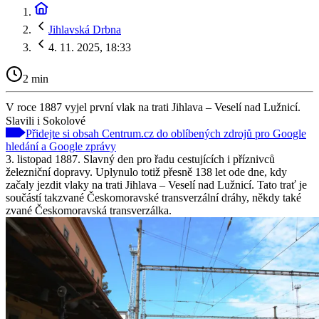
Jihlavská Drbna
4. 11. 2025, 18:33
2 min
V roce 1887 vyjel první vlak na trati Jihlava – Veselí nad Lužnicí.
Slavili i Sokolové
Přidejte si obsah Centrum.cz do oblíbených zdrojů pro Google
hledání a Google zprávy
3. listopad 1887. Slavný den pro řadu cestujících i příznivců
železniční dopravy. Uplynulo totiž přesně 138 let ode dne, kdy
začaly jezdit vlaky na trati Jihlava – Veselí nad Lužnicí. Tato trať je
součástí takzvané Českomoravské transverzální dráhy, někdy také
zvané Českomoravská transverzálka.