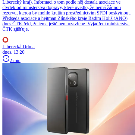
Liberecký kraj). Informaci o tom podle něj dostala asociace ve
čtvrtek od ministerstva dopravy, které uvedlo, že nemá žádnou
rezervu, kterou by mohlo krajům prostřednictvím SFDI poskytnout.
Předseda asociace a hejtman Zlínského kraje Radim Holiš (ANO)
dnes ČTK řekl, že téma ještě není uzavřené. Vyjádření ministerstva
ČTK zjišťuje.
Liberecká Drbna
dnes, 13:20
2 min