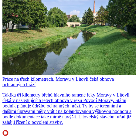
Práce na třech kilometrech. Moravu v Litovli čeká obnova
ochranných hrází
Takřka tři kilometry břehů hlavního ramene řeky Moravy v Litovli
čeká v následujících letech obnova v režii Povodí Moravy. Státní
podnik plánuje údržbu ochranných hrází. Ty by se terénními a
dalšími úpravami měly vrátit na kolaudovanou výškovou hodnotu a
podle dokumentace také mírně navýšit. Litovelský stavební úřad již
zahájil řízení o povolení stavby.