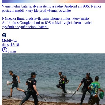
Vyměnitelná baterie, dva systémy a žádný Android ani iOS. Němci
postavili mobil, který jde proti všemu, co znáte
Německá firma představila smartphone Plinius, který místo
Androidu s Googlem i místo iOS nabízí dvojici alternativních
systémů a vyměnitelnou baterii.
Mobify.cz
dnes, 13:18
5 min