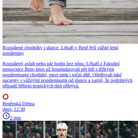
Rozpálené chodníky i slunce. Lékaři v Brně řeší vážné letní
popáleniny
Rozpálený asfalt nebo pár hodin bez stínu. Lékaři z Fakultní
nemocnice Brno letos už hospitalizovali pět lidí s těžkými
popáleninami chodidel, mezi nimi i roční dítě. Ošetřovali také
pacienty s vážnými popáleninami od slunce a varují, že podobných
případů během tropických dnů přibývá.
Brněnská Drbna
dnes, 12:30
2 min