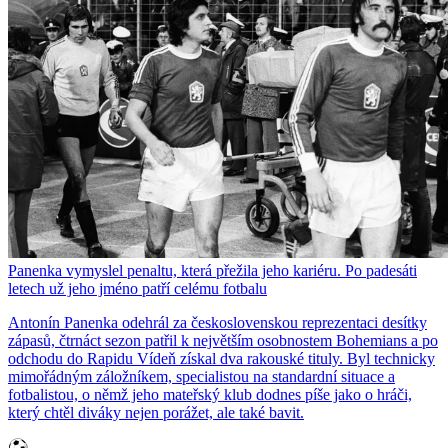
Panenka vymyslel penaltu, která přežila jeho kariéru. Po padesáti
letech už jeho jméno patří celému fotbalu
Antonín Panenka odehrál za československou reprezentaci desítky
zápasů, čtrnáct sezon patřil k největším osobnostem Bohemians a po
odchodu do Rapidu Vídeň získal dva rakouské tituly. Byl technicky
mimořádným záložníkem, specialistou na standardní situace a
fotbalistou, o němž jeho mateřský klub dodnes píše jako o hráči,
který chtěl diváky nejen porážet, ale také bavit.