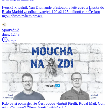
Ivorský křídelník Yan Diomande přestoupil v létě 2026 z Lipska do
Realu Madrid za odhadovaných 120 až 125 milionů eur. Českou
ligou přitom málem prošel.
SportyŽivě
dnes, 12:48
4 min
Kdo by si pomyslel, že Češi budou vlastnit Pirelli, Royal Mail, Colt
nebo Groupon? Žijeme kapitalistické sci-fi