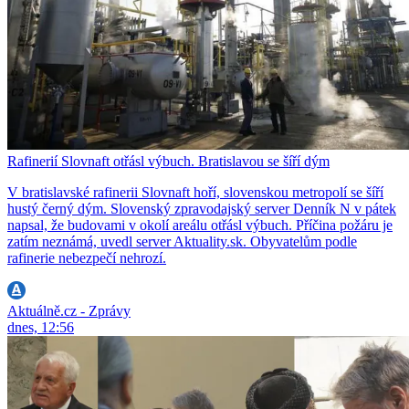
Rafinerií Slovnaft otřásl výbuch. Bratislavou se šíří dým
V bratislavské rafinerii Slovnaft hoří, slovenskou metropolí se šíří
hustý černý dým. Slovenský zpravodajský server Denník N v pátek
napsal, že budovami v okolí areálu otřásl výbuch. Příčina požáru je
zatím neznámá, uvedl server Aktuality.sk. Obyvatelům podle
rafinerie nebezpečí nehrozí.
Aktuálně.cz - Zprávy
dnes, 12:56