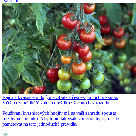
2 min
Rajčata kvasnice milují, ale cibule a česnek po nich měknou.
Většina zahrádkářů zalévá droždím všechno bez rozdílu
Používání kvasnicových hnojiv má na vaši zahradu spoustu
pozitivních účinků. Aby tomu tak však skutečně bylo, musíte
pamatovat na tato jednoduchá pravidla.