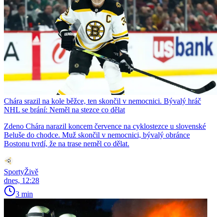
Chára srazil na kole běžce, ten skončil v nemocnici. Bývalý hráč
NHL se brání: Neměl na stezce co dělat
Zdeno Chára narazil koncem července na cyklostezce u slovenské
Beluše do chodce. Muž skončil v nemocnici, bývalý obránce
Bostonu tvrdí, že na trase neměl co dělat.
SportyŽivě
dnes, 12:28
3 min