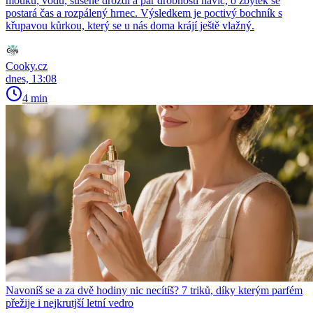
mouku, vodu, sušené droždí a pár drobností navíc, o zbytek se
postará čas a rozpálený hrnec. Výsledkem je poctivý bochník s
křupavou kůrkou, který se u nás doma krájí ještě vlažný.
Cooky.cz
dnes, 13:08
4 min
Navoníš se a za dvě hodiny nic necítíš? 7 triků, díky kterým parfém
přežije i nejkrutjší letní vedro