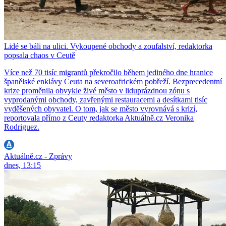
Lidé se báli na ulici. Vykoupené obchody a zoufalství, redaktorka
popsala chaos v Ceutě
Více než 70 tisíc migrantů překročilo během jediného dne hranice
španělské enklávy Ceuta na severoafrickém pobřeží. Bezprecedentní
krize proměnila obvykle živé město v liduprázdnou zónu s
vyprodanými obchody, zavřenými restauracemi a desítkami tisíc
vyděšených obyvatel. O tom, jak se město vyrovnává s krizí,
reportovala přímo z Ceuty redaktorka Aktuálně.cz Veronika
Rodriguez.
Aktuálně.cz - Zprávy
dnes, 13:15