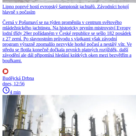
Lipno poprvé hostí evropský šampionát jachtařů. Závodníci bojují
hlavně s počasím
Černá v Pošumaví se na týden proměnila v centrum světového
mládežnického jachtingu. Na historicky prvním mistrovství Evropy
lodní třídy 29er pořádaném v České republice se sešlo 182 posádek
z 27 zemí. Po slavnostním průvodu s vlajkami však závodní
program výrazně zpomalilo nezvykle horké počasí a nestálý vítr. Ve
středu se flotila konečně dočkala prvních platných rozjížděk, další
závodění ale dál připomíná hledání krátkých oken mezi bezvětřím a
bouřkami.
Budějcká Drbna
dnes, 12:56
4 min