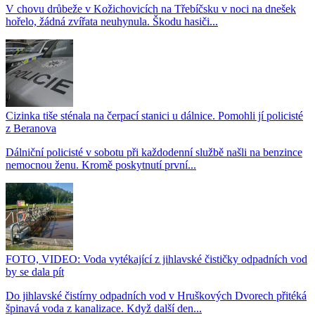
V chovu drůbeže v Kožichovicích na Třebíčsku v noci na dnešek
hořelo, žádná zvířata neuhynula. Škodu hasiči...
Cizinka tiše sténala na čerpací stanici u dálnice. Pomohli jí policisté
z Beranova
Dálniční policisté v sobotu při každodenní službě našli na benzince
nemocnou ženu. Kromě poskytnutí první...
FOTO, VIDEO: Voda vytékající z jihlavské čističky odpadních vod
by se dala pít
Do jihlavské čistírny odpadních vod v Hruškových Dvorech přitéká
špinavá voda z kanalizace. Když další den...