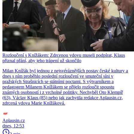
Rozloučení s Knížákem: Zdrcenou vdovu museli podpírat, Klaus
přiznal přání, aby jeho trápení už skončilo
Milan Knížák byl jednou z nejsvéráznějších postav české kultury a
dnes s ním proběhlo poslední rozloučení ve smuteční síni v
pražských Strašnicích se státními poctami. S výtvarníkem a
pedagogem Milanem Knížákem se přijelo rozloučit spoustu
známých osobností i z vrcholné politiky. Nechyběl Oto Klempíř
(63), Václav Klaus (85) nebo jak zachytila redakce Aplausin.cz,
zdrcená vdova Marie Knížáková.
Aplausin.cz
dnes, 12:53