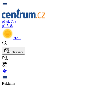
pátek 7. 8.
pá 7. 8.
26°C
Přihlášení
Reklama