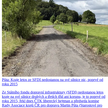
Půta: Kraje letos ze SFDI nedostanou na své silnice nic, poprvé od
roku 2015
Ze Státního fondu dopravní infrastruktury (SFDI) nedostanou letos
kraje na své silnice druhých a třetích tříd ani korunu, je to poprvé od
roku 2015, řekl dnes ČTK liberecký hejtman a předseda komise
Rady Asociace krajů ČR pro dopravu Martin Půta (Starostové pro