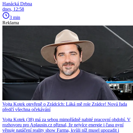
Hanácká Drbna
dnes, 12:58
3 min
Reklama
Vojta Kotek otevřeně o Zrádcích: Láká mě role Zrádce! Nová řada
předčí všechna očekávání
Vojta Kotek (38) má za sebou mimořádně nabité pracovní období. V
rozhovoru pro Aplausin.cz přiznal, že nejvíce energie i času nyní
věnuje natáčení reality show Farma, kvůli níž musel upozadit i