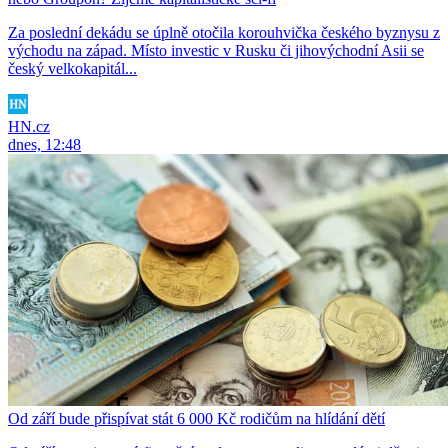
Za poslední dekádu se úplně otočila korouhvička českého byznysu z
východu na západ. Místo investic v Rusku či jihovýchodní Asii se
český velkokapitál...
HN.cz
dnes, 12:48
Od září bude přispívat stát 6 000 Kč rodičům na hlídání dětí