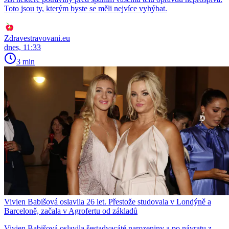
Toto jsou ty, kterým byste se měli nejvíce vyhýbat.
Zdravestravovani.eu
dnes, 11:33
3 min
Vivien Babišová oslavila 26 let. Přestože studovala v Londýně a
Barceloně, začala v Agrofertu od základů
Vivien Babišová oslavila šestadvacáté narozeniny a po návratu z