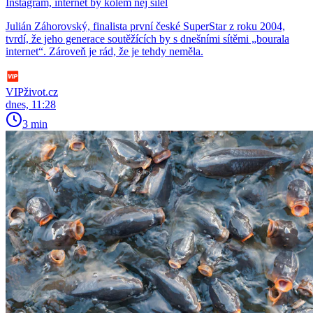
Instagram, internet by kolem něj šílel
Julián Záhorovský, finalista první české SuperStar z roku 2004,
tvrdí, že jeho generace soutěžících by s dnešními sítěmi „bourala
internet“. Zároveň je rád, že je tehdy neměla.
VIPživot.cz
dnes, 11:28
3 min