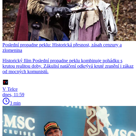
Poslední propadne peklu: Historická přesnost, zásah cenzury a
zlomenina
Historický film Poslední propadne peklu kombinuje pohádku s
krutou realitou doby. Zákulisí natáčení odkrývá kruté zranění i zákaz
od mocných komunistů.
V Telce
dnes, 11:59
3 min