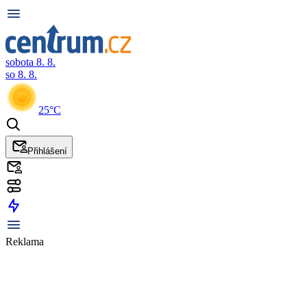
sobota 8. 8.
so 8. 8.
25°C
Přihlášení
Reklama