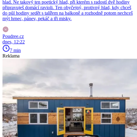
hlad. Ne takový ten poetický hlad, při kterém s radostí dvě hodiny
připravuješ domácí ravioli. Ten obyčejný, protivný hlad, kdy chceš
do půl hodiny sedět s talířem na balkoně a rozhodně potom nechceš
mýt hrnec, pánev, pekáč a tři misky.
Poudree.cz
dnes, 12:22
7 min
Reklama