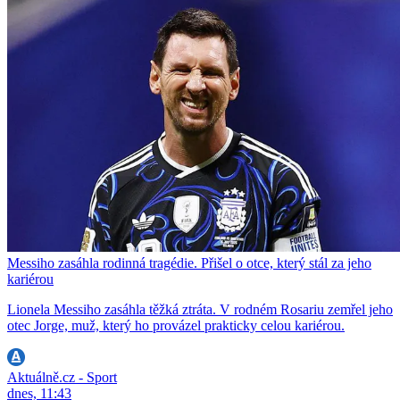
Messiho zasáhla rodinná tragédie. Přišel o otce, který stál za jeho
kariérou
Lionela Messiho zasáhla těžká ztráta. V rodném Rosariu zemřel jeho
otec Jorge, muž, který ho provázel prakticky celou kariérou.
Aktuálně.cz - Sport
dnes, 11:43