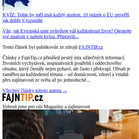
KVÍZ: Tohle by měl znát každý student. 10 otázek o EU prověří,
jak dobře jí rozumíte
Víte, jak Evropská unie ovlivňuje váš každodenní život? Otestujte
své znalosti v našem kvízu. Připravili...
Tento článek byl publikován ze zdrojů
FAJNTIP.cz
Články z FajnTip.cz přinášejí pestrý mix užitečných informací,
životních vychytávek, inspirativních postřehů i oddechového
obsahu, který čtenáře nejen pobaví, ale často i překvapí. Obsah je
zaměřen na každodenní témata – od domácnosti, zdraví a vztahů
přes zajímavosti ze světa až po jednoduché...
Všechny články tohoto autora →
Vybrali jsme pro vás
Magazíny a zajímavosti