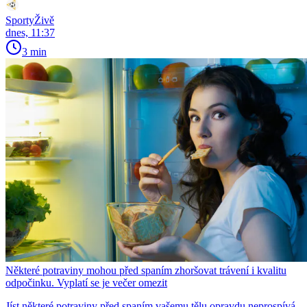
SportyŽivě
dnes, 11:37
3 min
Některé potraviny mohou před spaním zhoršovat trávení i kvalitu
odpočinku. Vyplatí se je večer omezit
Jíst některé potraviny před spaním vašemu tělu opravdu neprospívá.