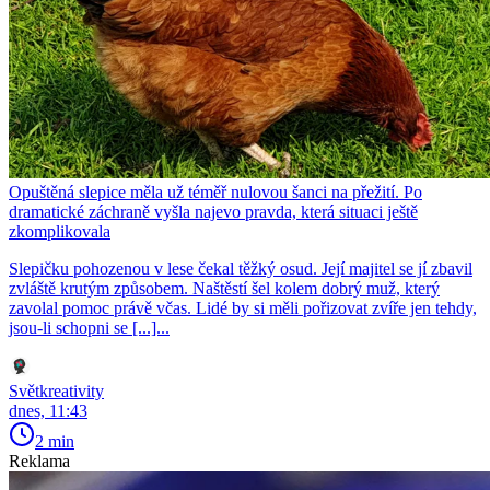
Opuštěná slepice měla už téměř nulovou šanci na přežití. Po
dramatické záchraně vyšla najevo pravda, která situaci ještě
zkomplikovala
Slepičku pohozenou v lese čekal těžký osud. Její majitel se jí zbavil
zvláště krutým způsobem. Naštěstí šel kolem dobrý muž, který
zavolal pomoc právě včas. Lidé by si měli pořizovat zvíře jen tehdy,
jsou-li schopni se [...]...
Světkreativity
dnes, 11:43
2 min
Reklama