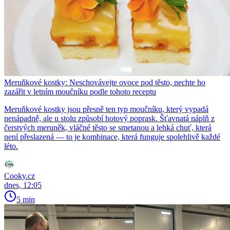
Meruňkové kostky: Neschovávejte ovoce pod těsto, nechte ho
zazářit v letním moučníku podle tohoto receptu
Meruňkové kostky jsou přesně ten typ moučníku, který vypadá
nenápadně, ale u stolu způsobí hotový poprask. Šťavnatá náplň z
čerstvých meruněk, vláčné těsto se smetanou a lehká chuť, která
není přeslazená — to je kombinace, která funguje spolehlivě každé
léto.
Cooky.cz
dnes, 12:05
5 min