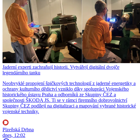
Jaderní experti zachraňují historii. Vytvářejí digitální dvojče
legendárního tanku
Neobvyklé propojení špičkových technologií z jaderné energetiky a
ochrany kulturního dědictví vzniklo díky spolupráci Vojenského
historického ústavu Praha a odborníků ze Skupiny ČEZ a
společnosti ŠKODA JS. Ti se v rámci firemního dobrovolnictví
Skupiny ČEZ podílejí na digitalizaci a mapování vybrané historické
vojenské techniky.
Plzeňská Drbna
dnes, 12:02