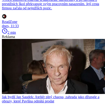
prestižních škol překvapuje svým pracovním nasazením. Její cesta
firmou začala od nejnižších pozic.
ReadZone
dnes, 11:33
2 min
Reklama
Jak bydlí Jan Saudek: Ateliér plný chaosu, zahrada jako džungle a
obrazy, které Pavlína odmítá prodat