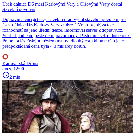
Úsek dálnice D6 mezi Karlovými Vary a Olšovými Vraty dostal
stavební povolení
Dopravní a energetický stavební úřad vydal stavební povolení pro
úsek dálnice D6 Karlovy Vary - Olšová Vrata. Vyplývá to z
rozhodnutí na jeho úřední desce, informoval server Zdopravy.cz.
Verdikt podle něj ještě není pravomocný. Poslední úsek dálnice mezi
Prahou a lázeňským městem má být dlouhý osm kilometrů a jeho
předpokládaná cena byla 4,3 miliardy korun.
Karlovarská Drbna
dnes, 12:00
2 min