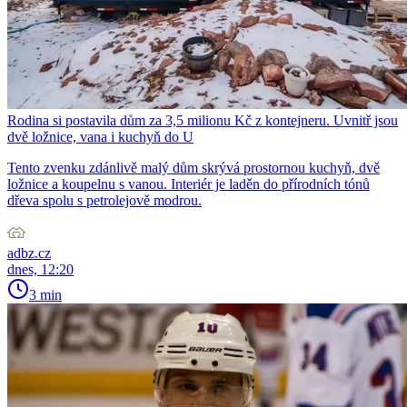
Rodina si postavila dům za 3,5 milionu Kč z kontejneru. Uvnitř jsou
dvě ložnice, vana i kuchyň do U
Tento zvenku zdánlivě malý dům skrývá prostornou kuchyň, dvě
ložnice a koupelnu s vanou. Interiér je laděn do přírodních tónů
dřeva spolu s petrolejově modrou.
adbz.cz
dnes, 12:20
3 min