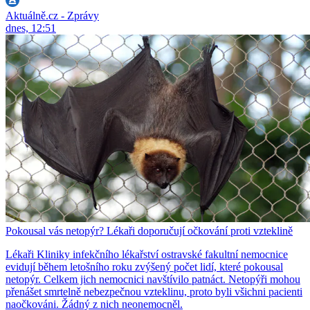
Aktuálně.cz - Zprávy
dnes, 12:51
Pokousal vás netopýr? Lékaři doporučují očkování proti vzteklině
Lékaři Kliniky infekčního lékařství ostravské fakultní nemocnice
evidují během letošního roku zvýšený počet lidí, které pokousal
netopýr. Celkem jich nemocnici navštívilo patnáct. Netopýři mohou
přenášet smrtelně nebezpečnou vzteklinu, proto byli všichni pacienti
naočkováni. Žádný z nich neonemocněl.