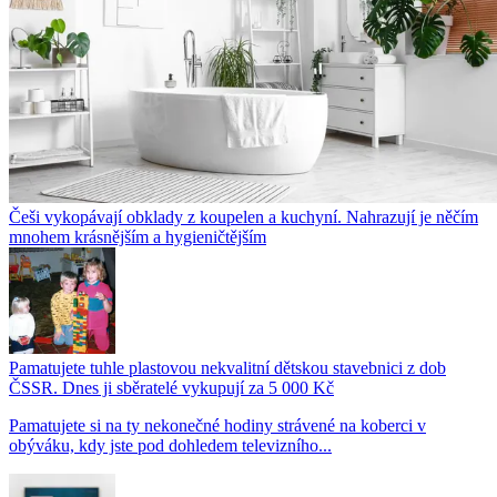
Češi vykopávají obklady z koupelen a kuchyní. Nahrazují je něčím
mnohem krásnějším a hygieničtějším
Pamatujete tuhle plastovou nekvalitní dětskou stavebnici z dob
ČSSR. Dnes ji sběratelé vykupují za 5 000 Kč
Pamatujete si na ty nekonečné hodiny strávené na koberci v
obýváku, kdy jste pod dohledem televizního...