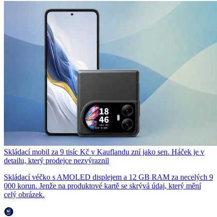
Skládací mobil za 9 tisíc Kč v Kauflandu zní jako sen. Háček je v
detailu, který prodejce nezvýraznil
Skládací véčko s AMOLED displejem a 12 GB RAM za necelých 9
000 korun. Jenže na produktové kartě se skrývá údaj, který mění
celý obrázek.