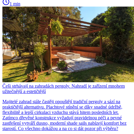
1 min
Češi strhávají na zahradách pergoly. Nahradí je zařízení mnohem
užitečnější a estetičtější
Majitelé zahrad stále častěji opouštějí tradiční pergoly a sází na
praktičtější alternativu. Plachtové stínění se díky snadné údržbě,
flexibilitě a lepší cirkulaci vzduchu stává hitem posledních let.
Zatímco dřevěné konstrukce vyžadují pravidelnou péči a pevné
zastřešení vytváří dusno, moderní shade sails nabízejí komfort bez
starostí. Co všechno dokážou a na co si dát pozor při výběru?