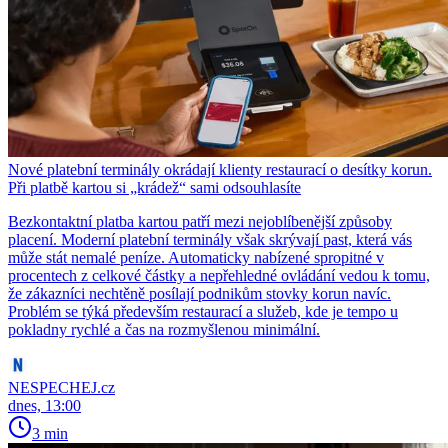
Nové platební terminály okrádají klienty restaurací o desítky korun.
Při platbě kartou si „krádež“ sami odsouhlasíte
Bezkontaktní platba kartou patří mezi nejoblíbenější způsoby
placení. Moderní platební terminály však skrývají past, která vás
může stát nemalé peníze. Automaticky nabízené spropitné v
procentech z celkové částky a nepřehledné ovládání vedou k tomu,
že zákazníci nechtěně posílají podnikům stovky korun navíc.
Problém se týká především restaurací a služeb, kde je tempo u
pokladny rychlé a čas na rozmyšlenou minimální.
NESPECHEJ.cz
dnes, 13:00
3 min