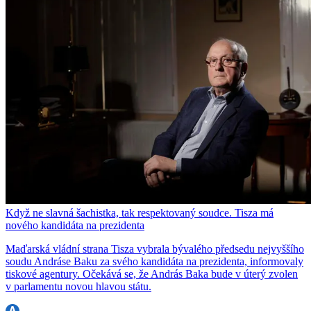
Když ne slavná šachistka, tak respektovaný soudce. Tisza má
nového kandidáta na prezidenta
Maďarská vládní strana Tisza vybrala bývalého předsedu nejvyššího
soudu Andráse Baku za svého kandidáta na prezidenta, informovaly
tiskové agentury. Očekává se, že András Baka bude v úterý zvolen
v parlamentu novou hlavou státu.