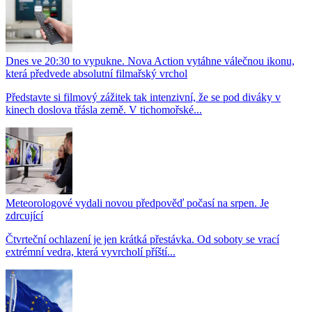
Dnes ve 20:30 to vypukne. Nova Action vytáhne válečnou ikonu,
která předvede absolutní filmařský vrchol
Představte si filmový zážitek tak intenzivní, že se pod diváky v
kinech doslova třásla země. V tichomořské...
Meteorologové vydali novou předpověď počasí na srpen. Je
zdrcující
Čtvrteční ochlazení je jen krátká přestávka. Od soboty se vrací
extrémní vedra, která vyvrcholí příští...