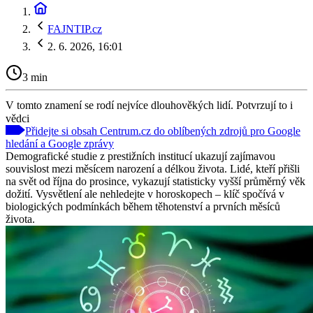
FAJNTIP.cz
2. 6. 2026, 16:01
3 min
V tomto znamení se rodí nejvíce dlouhověkých lidí. Potvrzují to i
vědci
Přidejte si obsah Centrum.cz do oblíbených zdrojů pro Google
hledání a Google zprávy
Demografické studie z prestižních institucí ukazují zajímavou
souvislost mezi měsícem narození a délkou života. Lidé, kteří přišli
na svět od října do prosince, vykazují statisticky vyšší průměrný věk
dožití. Vysvětlení ale nehledejte v horoskopech – klíč spočívá v
biologických podmínkách během těhotenství a prvních měsíců
života.