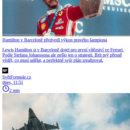
Hamilton v Barceloně předvedl výkon pravého šampiona
Lewis Hamilton si v Barceloně dojel pro první vítězství ve Ferrari.
Podle Stefana Johanssona ale nešlo jen o strategii. Brit prý přesně
věděl, co musí udělat, a perfektně svůj plán zrealizoval.
SvětFormule.cz
dnes, 11:51
2 min