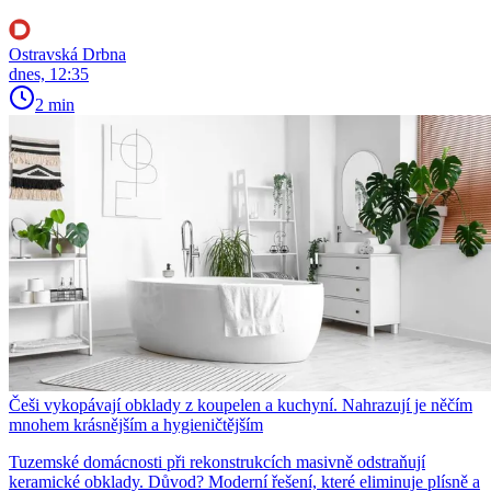
Ostravská Drbna
dnes, 12:35
2 min
Češi vykopávají obklady z koupelen a kuchyní. Nahrazují je něčím
mnohem krásnějším a hygieničtějším
Tuzemské domácnosti při rekonstrukcích masivně odstraňují
keramické obklady. Důvod? Moderní řešení, které eliminuje plísně a