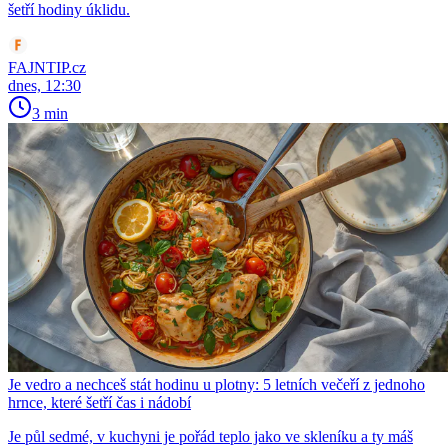
šetří hodiny úklidu.
FAJNTIP.cz
dnes, 12:30
3 min
Je vedro a nechceš stát hodinu u plotny: 5 letních večeří z jednoho
hrnce, které šetří čas i nádobí
Je půl sedmé, v kuchyni je pořád teplo jako ve skleníku a ty máš