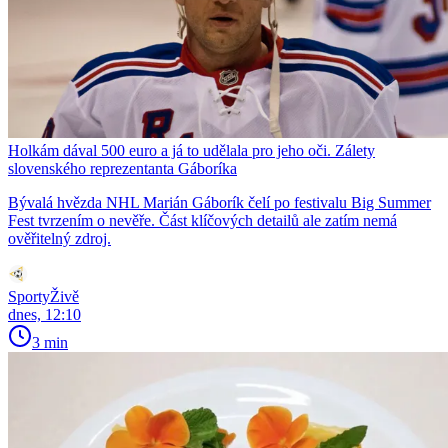
Holkám dával 500 euro a já to udělala pro jeho oči. Zálety
slovenského reprezentanta Gáboríka
Bývalá hvězda NHL Marián Gáborík čelí po festivalu Big Summer
Fest tvrzením o nevěře. Část klíčových detailů ale zatím nemá
ověřitelný zdroj.
SportyŽivě
dnes, 12:10
3 min