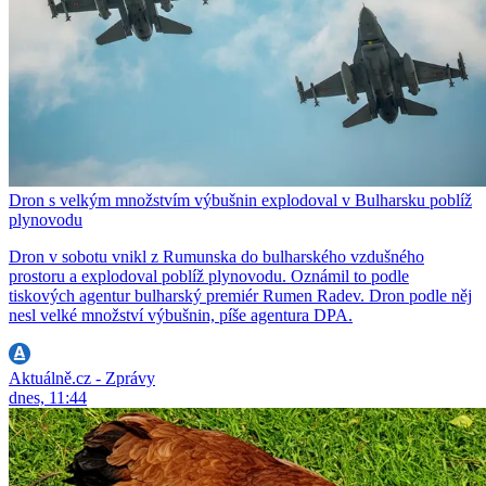
Dron s velkým množstvím výbušnin explodoval v Bulharsku poblíž
plynovodu
Dron v sobotu vnikl z Rumunska do bulharského vzdušného
prostoru a explodoval poblíž plynovodu. Oznámil to podle
tiskových agentur bulharský premiér Rumen Radev. Dron podle něj
nesl velké množství výbušnin, píše agentura DPA.
Aktuálně.cz - Zprávy
dnes, 11:44