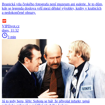
Branická vila českého fotografa není muzeum ani galerie. Je to dům,
kde se legenda doslova vrší mezi dětské výrobky, knihy v krabicích
a nedokončené obrazy.
VIPživot.cz
dnes, 11:32
3 min
Já to tedy beru, šéfe: Sobota se bál, že přivolal infarkt, tajná