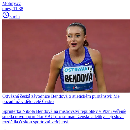
Mobify.cz
dnes, 11:38
3 min
Odvážná česká závodnice Bendová o atletickém puritánství: Mé
pozadí už vidělo celé Česko
Sprinterka Nikola Bendová na mistrovství republiky v Plzni veřejně
smetla novou příručku EBU pro snímání ženské atletiky. Její slova
rozdělila českou sportovní veřejnost.