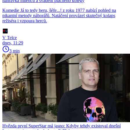
nahrávka milenců a svádění plachého kolegy
Komedie Já to tedy beru, šéfe...! z roku 1977 nabízí pohled na
pikantní metody náborářů. Natáčení provázel skutečný kolaps
režiséra i vzpoura herců.
V Telce
dnes, 11:29
3 min
Hvězda první SuperStar má jasno: Kdyby tehdy existoval dnešní