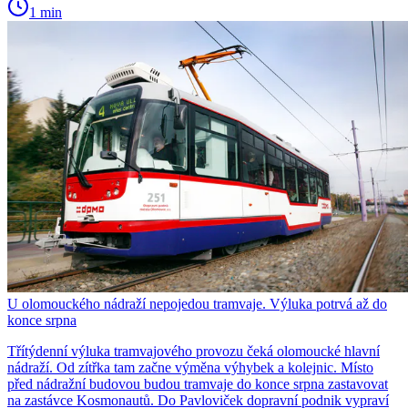
1 min
U olomouckého nádraží nepojedou tramvaje. Výluka potrvá až do
konce srpna
Třítýdenní výluka tramvajového provozu čeká olomoucké hlavní
nádraží. Od zítřka tam začne výměna výhybek a kolejnic. Místo
před nádražní budovou budou tramvaje do konce srpna zastavovat
na zastávce Kosmonautů. Do Pavloviček dopravní podnik vypraví