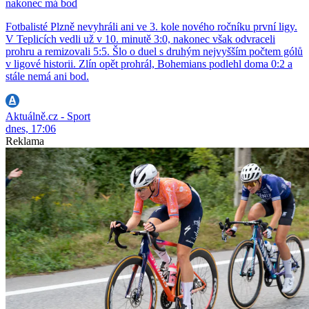
nakonec má bod
Fotbalisté Plzně nevyhráli ani ve 3. kole nového ročníku první ligy.
V Teplicích vedli už v 10. minutě 3:0, nakonec však odvraceli
prohru a remizovali 5:5. Šlo o duel s druhým nejvyšším počtem gólů
v ligové historii. Zlín opět prohrál, Bohemians podlehl doma 0:2 a
stále nemá ani bod.
Aktuálně.cz - Sport
dnes, 17:06
Reklama