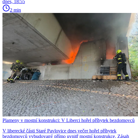
dnes, 18:55
2 min
Plameny v mostní konstrukci: V Liberci hořel příbytek bezdomovců
V liberecké části Staré Pavlovice dnes večer hořel příbytek
bezdomovců vybudovaný přímo uvnitř mostní konstrukce. Zásah