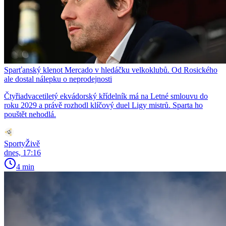
Sparťanský klenot Mercado v hledáčku velkoklubů. Od Rosického
ale dostal nálepku o neprodejnosti
Čtyřiadvacetiletý ekvádorský křídelník má na Letné smlouvu do
roku 2029 a právě rozhodl klíčový duel Ligy mistrů. Sparta ho
pouštět nehodlá.
SportyŽivě
dnes, 17:16
4 min