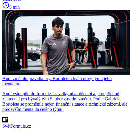
5 min
Audi změnilo pravidla hry. Bortoleto chválí nový tým i jeho
mentalitu
Audi vstoupilo do formule 1 s velkými ambicemi a jeho příchod
znamenal pro bývalý tým Sauber zásadní změnu. Podle Gabriela
Bortoleta se proměnila nejen finanční situace a technické zázemí, ale
především mentalita celého týmu.
SvětFormule.cz