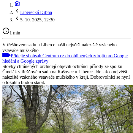
Liberecká Drbna
5. 10. 2025, 12:30
1 min
V třešňovém sadu u Liberce našli největší naleziště vzácného
vstavače mužského
Přidejte si obsah Centrum.cz do oblíbených zdrojů pro Google
hledání a Google zprávy
Stovky chráněných orchidejí objevili ochránci přírody ze spolku
Čmelák v třešňovém sadu na Rašovce u Liberce. Jde tak o největší
naleziště vzácného vstavače mužského v kraji. Dobrovolníci se nyní
o lokalitu budou starat.