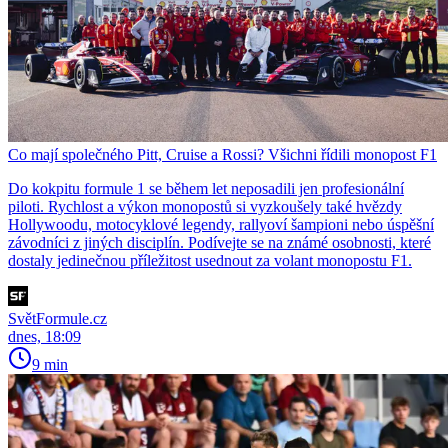
Co mají společného Pitt, Cruise a Rossi? Všichni řídili monopost F1
Do kokpitu formule 1 se během let neposadili jen profesionální
piloti. Rychlost a výkon monopostů si vyzkoušely také hvězdy
Hollywoodu, motocyklové legendy, rallyoví šampioni nebo úspěšní
závodníci z jiných disciplín. Podívejte se na známé osobnosti, které
dostaly jedinečnou příležitost usednout za volant monopostu F1.
SvětFormule.cz
dnes, 18:09
9 min