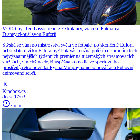
VOD tipy: Ted Lasso trénuje Extraktory, vrací se Futurama a
Disney zkouší svou Euforii
Stýská se vám po mistrovství světa ve fotbale, po skončené Euforii
nebo zlatém věku Futuramy? Pak vás možná potěšíme shrnutím těch
nejvýznamnějších týdenních premiér na tuzemských streamovacích
službách, v nichž nechybí úspěšná komedie ze sportovního
prostředí, retro novinka Ryana Murphyho nebo nová řada kultovní
animované sci-fi.
Kinobox.cz
dnes, 17:03
3 min