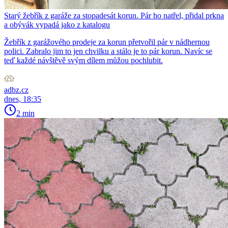
Starý žebřík z garáže za stopadesát korun. Pár ho natřel, přidal prkna
a obývák vypadá jako z katalogu
Žebřík z garážového prodeje za korun přetvořil pár v nádhernou
polici. Zabralo jim to jen chvilku a stálo je to pár korun. Navíc se
teď každé návštěvě svým dílem můžou pochlubit.
adbz.cz
dnes, 18:35
2 min