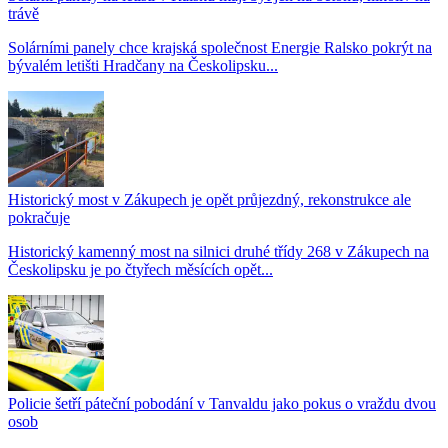
trávě
Solárními panely chce krajská společnost Energie Ralsko pokrýt na
bývalém letišti Hradčany na Českolipsku...
Historický most v Zákupech je opět průjezdný, rekonstrukce ale
pokračuje
Historický kamenný most na silnici druhé třídy 268 v Zákupech na
Českolipsku je po čtyřech měsících opět...
Policie šetří páteční pobodání v Tanvaldu jako pokus o vraždu dvou
osob