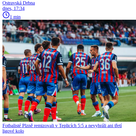
Ostravská Drbna
dnes, 17:34
1 min
Fotbalisté Plzně remizovali v Teplicích 5:5 a nevyhráli ani třetí
ligové kolo