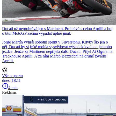
Ducati už neprohrává jen s Martínem. Prohrává s celou Aprilií a boj
o titul MotoGP začíná vypadat úplně jinak
Jorge Martín vyhrál sobotní sprint v Silverstonu. Kdyby šlo jen o
něj, Ducati by si ještě mohla vysvětlovat výsledek kvalitou jednoho
jezdce. Jenže za Martínem nepřijela další Ducati. Přijel Ai Ogura na
Trackhouse Aprilii. A za ním Marco Bezzecchi na druhé tovární
Aprilii.
Vše o sportu
dnes, 18:11
4 min
Reklama