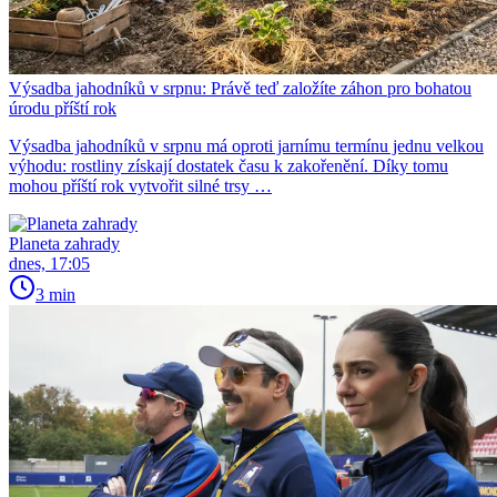
Výsadba jahodníků v srpnu: Právě teď založíte záhon pro bohatou
úrodu příští rok
Výsadba jahodníků v srpnu má oproti jarnímu termínu jednu velkou
výhodu: rostliny získají dostatek času k zakořenění. Díky tomu
mohou příští rok vytvořit silné trsy …
Planeta zahrady
dnes, 17:05
3 min