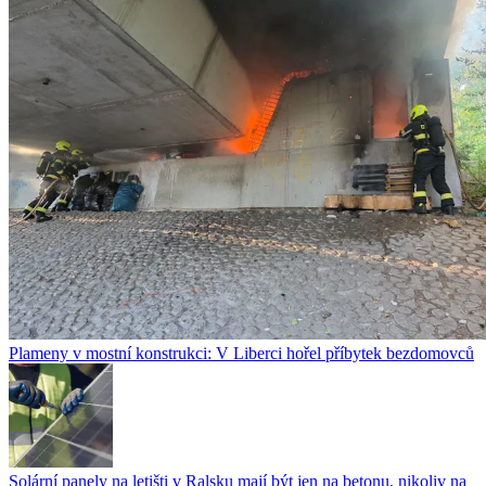
Plameny v mostní konstrukci: V Liberci hořel příbytek bezdomovců
Solární panely na letišti v Ralsku mají být jen na betonu, nikoliv na