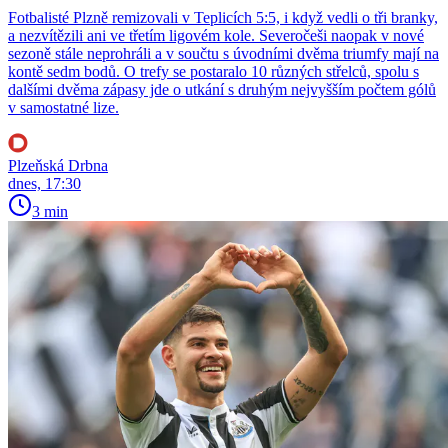
Fotbalisté Plzně remizovali v Teplicích 5:5, i když vedli o tři branky,
a nezvítězili ani ve třetím ligovém kole. Severočeši naopak v nové
sezoně stále neprohráli a v součtu s úvodními dvěma triumfy mají na
kontě sedm bodů. O trefy se postaralo 10 různých střelců, spolu s
dalšími dvěma zápasy jde o utkání s druhým nejvyšším počtem gólů
v samostatné lize.
Plzeňská Drbna
dnes, 17:30
3 min