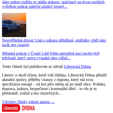
Jako pokus vraždu ve stádiu pokusu, spáchaný na dvou osobách,
vyšetřuje policie páteční násilný trestný...
Neuvěřitelná drzost: Lhal o zákazu přiblížení, strážníky chtěl jako
taxík pro cigarety
Městská policie v České Lípě řešila uprostřed noci neobvyklý
telefonát, který zprvu vypadal jako vážné...
Tento článek byl publikován ze zdrojů
Liberecká Drbna
Liberec a okolí očima, které vidí zblízka. Liberecká Drbna přináší
aktuální zprávy, příběhy i kauzy z regionu, který má svou
specifickou energii – od hor přes města až po malé obce. Politika,
doprava, kultura, bezpečnost i komunální dění – to vše je tu
přehledně, svižně a bez zbytečných...
Všechny články tohoto autora →