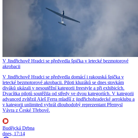
V Jindřichově Hradci se předvedla špička v letecké bezmotorové
akrobacii
V Jindřichově Hradci se předvedla domácí i rakouská špička v
letecké bezmotorové akrobacii. Piloti kluzáků se dnes stovkám
diváků ukázali v nesoutěžní kategorii freestyle a při exhibicích.
Dvacítka pilotů soutěžila od středy ve dvou kategoriích. V kategorii
advanced zvítězil Aleš Ferra mladší z jindřichohradecké aeroklubu a
v kategorii unlimited vyhrál dlouhodobý reprezentant Přemysl
Vávra z České Třebové.
Budějcká Drbna
dnes, 17:14