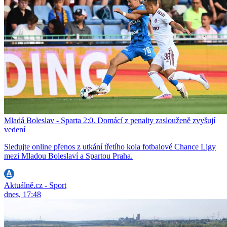
Mladá Boleslav - Sparta 2:0. Domácí z penalty zaslouženě zvyšují
vedení
Sledujte online přenos z utkání třetího kola fotbalové Chance Ligy
mezi Mladou Boleslaví a Spartou Praha.
Aktuálně.cz - Sport
dnes, 17:48