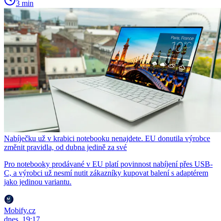
3 min
Nabíječku už v krabici notebooku nenajdete. EU donutila výrobce
změnit pravidla, od dubna jedině za své
Pro notebooky prodávané v EU platí povinnost nabíjení přes USB-
C, a výrobci už nesmí nutit zákazníky kupovat balení s adaptérem
jako jedinou variantu.
Mobify.cz
dnes, 19:17