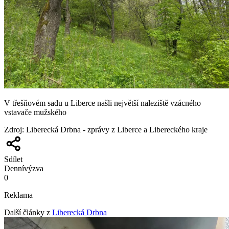
V třešňovém sadu u Liberce našli největší naleziště vzácného
vstavače mužského
Zdroj
:
Liberecká Drbna - zprávy z Liberce a Libereckého kraje
Sdílet
Denní
výzva
0
Reklama
Další články z
Liberecká Drbna