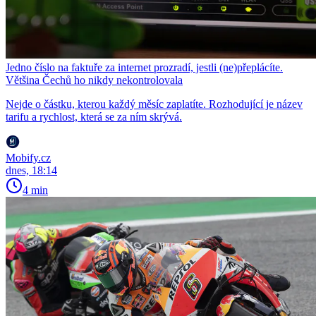
Jedno číslo na faktuře za internet prozradí, jestli (ne)přeplácíte.
Většina Čechů ho nikdy nekontrolovala
Nejde o částku, kterou každý měsíc zaplatíte. Rozhodující je název
tarifu a rychlost, která se za ním skrývá.
Mobify.cz
dnes, 18:14
4 min