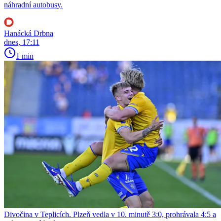
náhradní autobusy.
Hanácká Drbna
dnes, 17:11
1 min
Divočina v Teplicích. Plzeň vedla v 10. minutě 3:0, prohrávala 4:5 a