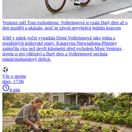
Ventoux měl Tour rozhodnout. Volleringová si vzala žlutý dres až o
den později a ukázala, proč se závod nevyhrává jedním kopcem
Ještě v pátek večer vypadala Demi Volleringová jako jedna z
poražených královské etapy. Katarzyna Niewiadoma-Phinney
zaútočila více než devět kilometrů před vrcholem Mont Ventoux,
dojela si pro vítězství a žlutý dres a Volleringové nechala
patnáctisekundový deficit.
Vše o sportu
dnes, 17:06
4 min