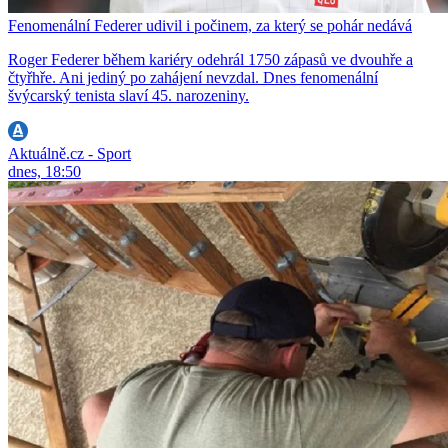
Fenomenální Federer udivil i počinem, za který se pohár nedává
Roger Federer během kariéry odehrál 1750 zápasů ve dvouhře a
čtyřhře. Ani jediný po zahájení nevzdal. Dnes fenomenální
švýcarský tenista slaví 45. narozeniny.
Aktuálně.cz - Sport
dnes, 18:50