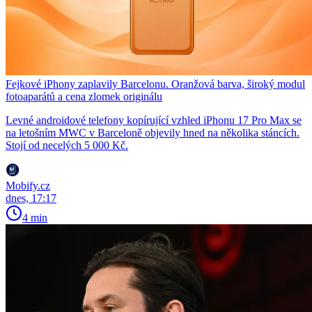
Fejkové iPhony zaplavily Barcelonu. Oranžová barva, široký modul
fotoaparátů a cena zlomek originálu
Levné androidové telefony kopírující vzhled iPhonu 17 Pro Max se
na letošním MWC v Barceloně objevily hned na několika stáncích.
Stojí od necelých 5 000 Kč.
Mobify.cz
dnes, 17:17
4 min