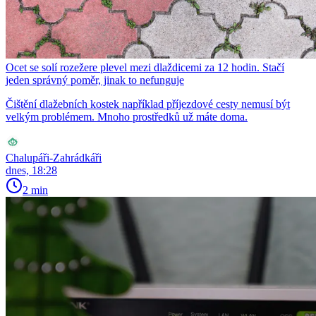
Ocet se solí rozežere plevel mezi dlaždicemi za 12 hodin. Stačí
jeden správný poměr, jinak to nefunguje
Čištění dlažebních kostek například příjezdové cesty nemusí být
velkým problémem. Mnoho prostředků už máte doma.
Chalupáři-Zahrádkáři
dnes, 18:28
2 min