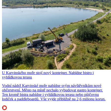
U Karvinského moře stojí nový kontejner. Nabídne bistro i
vyhlídkovou terasu
Vodní nádrž Karvinské moře nabídne svým návštěvníkům nové
občerstvení. Město na místě nechalo vybudovat gastro kontejner.
Ten kromě bistra nabídne i vyhlídkovou terasu nebo půjčovnu
lodiček a paddleboardů. Vše vyjde přibližně na 2,6 milionu korun.