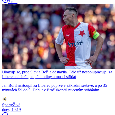
2 min
Ukazuje se, proč Slavia Bořila odstavila. Tělo už nespolupracuje, za
Liberec odehrál jen půl hodiny a musel střídat
Jan Bořil nastoupil za Liberec poprvé v základní sestavě, a po 35
minutách šel dolů. Debut v Brně skončil nuceným střídáním.
SportyŽivě
dnes, 19:19