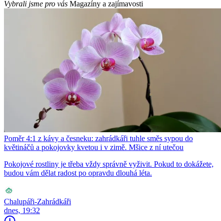
Vybrali jsme pro vás
Magazíny a zajímavosti
Poměr 4:1 z kávy a česneku: zahrádkáři tuhle směs sypou do
květináčů a pokojovky kvetou i v zimě. Mšice z ní utečou
Pokojové rostliny je třeba vždy správně vyživit. Pokud to dokážete,
budou vám dělat radost po opravdu dlouhá léta.
Chalupáři-Zahrádkáři
dnes, 19:32