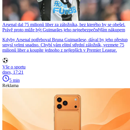
Arsenal dal 75 milionů liber za záložníka, bez kterého by se obešel.
Právě proto může být Guimarães jeho nejnebezpečnějším nákupem
Kdyby Arsenal potřeboval Bruna Guimarãese, dával by jeho přestup
smysl velmi snadno. Chybí vám elitní střední záložník, vezmete 75
milionů liber a koupíte jednoho z nejlepších v Premier League.
Vše o sportu
dnes, 17:21
5 min
Reklama