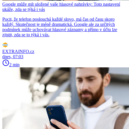
Google může mít uložené vaše hlasové nahrávky: Toto nastavení
ukáže, zda se týká i vás
Pocit, že telefon poslouchá každé slovo, má čas od času skoro
každý. Skutečnost je méně dramatická. Google ale za určitých
podmínek může uchovávat hlasové záznamy a přímo v účtu lze
zjistit, zda se to týká i vás.
EXTRAINFO.cz
dnes, 07:03
2 min