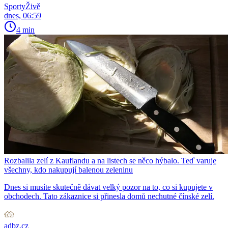
SportyŽivě
dnes, 06:59
4 min
Rozbalila zelí z Kauflandu a na listech se něco hýbalo. Teď varuje
všechny, kdo nakupují balenou zeleninu
Dnes si musíte skutečně dávat velký pozor na to, co si kupujete v
obchodech. Tato zákaznice si přinesla domů nechutné čínské zelí.
adbz.cz