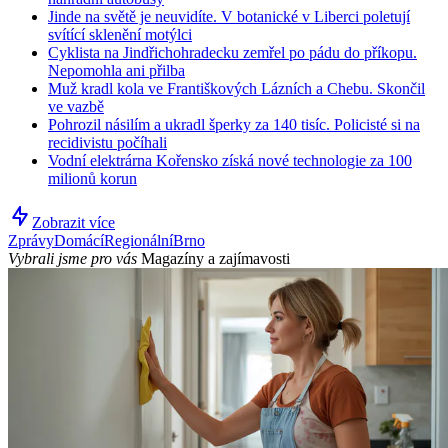
Jinde na světě je neuvidíte. V botanické v Liberci poletují
svítící sklenění motýlci
Cyklista na Jindřichohradecku zemřel po pádu do příkopu.
Nepomohla ani přilba
Muž kradl kola ve Františkových Lázních a Chebu. Skončil
ve vazbě
Pohrozil násilím a ukradl šperky za 140 tisíc. Policisté si na
recidivistu počíhali
Vodní elektrárna Kořensko získá nové technologie za 100
milionů korun
Zobrazit více
Zprávy
Domácí
Regionální
Brno
Vybrali jsme pro vás
Magazíny a zajímavosti