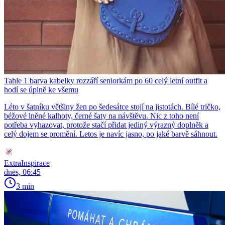
Tahle 1 barva kabelky rozzáří seniorkám po 60 celý letní outfit a
hodí se úplně ke všemu
Léto v šatníku většiny žen po šedesátce stojí na jistotách. Bílé tričko,
béžové lněné kalhoty, černé šaty na návštěvu. Nic z toho není
potřeba vyhazovat, protože stačí přidat jediný výrazný doplněk a
celý dojem se promění. Letos je navíc jasno, po jaké barvě sáhnout.
ExtraInspirace
dnes, 06:45
3 min