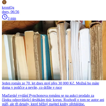
kroniQa
dnes, 06:56
3 min
Jeden román ze 70. let dnes stojí přes 30 000 Kč. Možná ho máte
doma v poličce a nevíte, co držíte v ruce
Maďarské vydání Pynchonova románu se na aukci prodalo za
částku odpovídající desítkám tisíc korun. Rozhodl o tom ne autor ani
stáří, ale tři detaily, které běžný majitel knihy přehlédne.