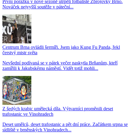
První porážku v nové sezoně utrpěli fotbalisté Zbrojovky Brno.
Nováček nejvyšší soutěže v páteční...
Centrum Brna ovládli šermíři. Jsem jako Kung Fu Panda, řekl
čerstvý mistr světa
Nevšední podívaná se v pátek večer naskytla Brňanům, kteří
zamířili k Jakubskému náměstí. Vidět totiž mohli...
Z šedých krabic umělecká díla. Výtvarníci proměnili deset
trafostanic ve Vinohradech
Deset umělců, deset trafostanic a pět dní práce. Začátkem srpna se
sídliště v brněnských Vinohradech...