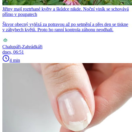
Jiřiny mají roztrhané květy a škůdce nikde. Noční viník se schovává
přímo v poupatech
Škvor obecný vylézá za potravou až po setmění a přes den se tiskne
v záhybech květů. Proto ho ranní kontrola záhonu neodhalí.
Chalupáři-Zahrádkáři
dnes, 06:51
4 min