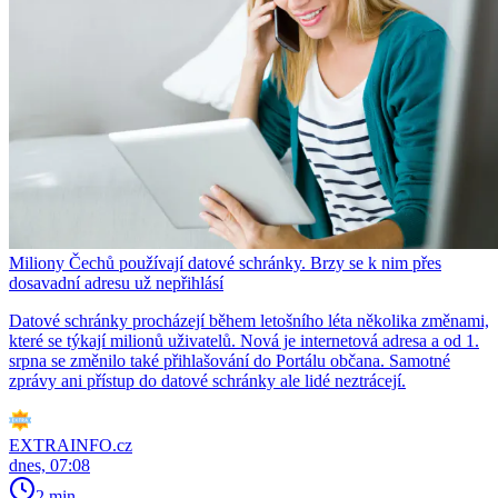
Miliony Čechů používají datové schránky. Brzy se k nim přes
dosavadní adresu už nepřihlásí
Datové schránky procházejí během letošního léta několika změnami,
které se týkají milionů uživatelů. Nová je internetová adresa a od 1.
srpna se změnilo také přihlašování do Portálu občana. Samotné
zprávy ani přístup do datové schránky ale lidé neztrácejí.
EXTRAINFO.cz
dnes, 07:08
2 min