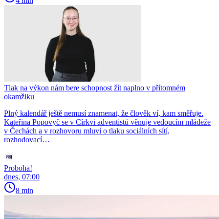
4 min
Tlak na výkon nám bere schopnost žít naplno v přítomném
okamžiku
Plný kalendář ještě nemusí znamenat, že člověk ví, kam směřuje.
Kateřina Popovyč se v Církvi adventistů věnuje vedoucím mládeže
v Čechách a v rozhovoru mluví o tlaku sociálních sítí,
rozhodovací…
Proboha!
dnes, 07:00
8 min