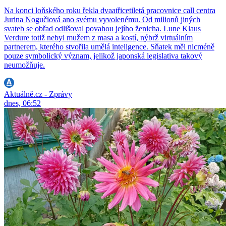
Na konci loňského roku řekla dvaatřicetiletá pracovnice call centra
Jurina Nogučiová ano svému vyvolenému. Od milionů jiných
svateb se obřad odlišoval povahou jejího ženicha. Lune Klaus
Verdure totiž nebyl mužem z masa a kostí, nýbrž virtuálním
partnerem, kterého stvořila umělá inteligence. Sňatek měl nicméně
pouze symbolický význam, jelikož japonská legislativa takový
neumožňuje.
Aktuálně.cz - Zprávy
dnes, 06:52