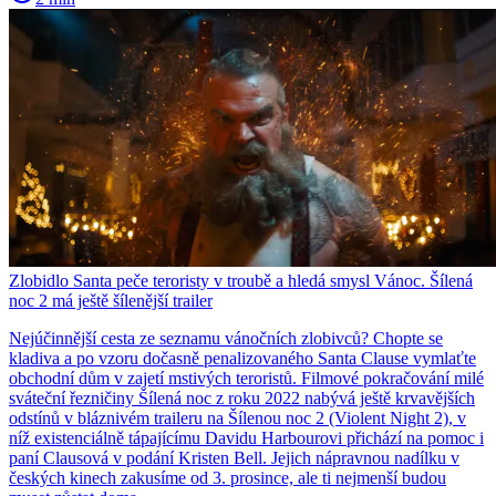
Zlobidlo Santa peče teroristy v troubě a hledá smysl Vánoc. Šílená
noc 2 má ještě šílenější trailer
Nejúčinnější cesta ze seznamu vánočních zlobivců? Chopte se
kladiva a po vzoru dočasně penalizovaného Santa Clause vymlaťte
obchodní dům v zajetí mstivých teroristů. Filmové pokračování milé
sváteční řezničiny Šílená noc z roku 2022 nabývá ještě krvavějších
odstínů v bláznivém traileru na Šílenou noc 2 (Violent Night 2), v
níž existenciálně tápajícímu Davidu Harbourovi přichází na pomoc i
paní Clausová v podání Kristen Bell. Jejich nápravnou nadílku v
českých kinech zakusíme od 3. prosince, ale ti nejmenší budou