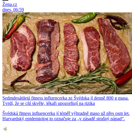
Žena.cz
dnes, 06:59
Sedmdesátiletá fitness influencerka ze Švédska jí denně 800 g masa.
Tvrdí, že se cítí skvěle, lékaři upozorňují na rizika
Švédská fitness influencerka jí téměř výhradně maso už přes osm let.
Harvardský epidemiolog to označuje za „v zásadě strašný nápad“.