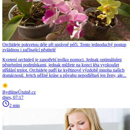
Orchideje pokvetou déle při správné péči. Tento jednoduchý postup
zvládnou i začínající pěstitelé
Kvetení orchidejí je zapotřebí trošku pomoci. Jednak optimálními
pěstebními podmínkami, jednak můžete na konci léta vyzkoušet
střídání teplot. Orchideje patří ke květinové výzdobě mnoha našich
domácností. Jejich něžné kráse a půvabu nepodléhají jen ženy, ale...
BydlímeÚtulně.cz
dnes, 07:17
2 min