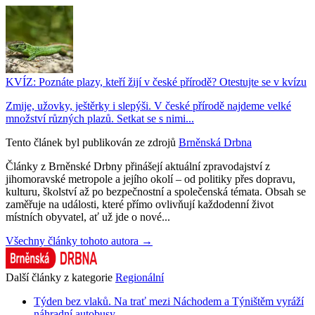
KVÍZ: Poznáte plazy, kteří žijí v české přírodě? Otestujte se v kvízu
Zmije, užovky, ještěrky i slepýši. V české přírodě najdeme velké
množství různých plazů. Setkat se s nimi...
Tento článek byl publikován ze zdrojů
Brněnská Drbna
Články z Brněnské Drbny přinášejí aktuální zpravodajství z
jihomoravské metropole a jejího okolí – od politiky přes dopravu,
kulturu, školství až po bezpečnostní a společenská témata. Obsah se
zaměřuje na události, které přímo ovlivňují každodenní život
místních obyvatel, ať už jde o nové...
Všechny články tohoto autora →
Další články z kategorie
Regionální
Týden bez vlaků. Na trať mezi Náchodem a Týništěm vyráží
náhradní autobusy