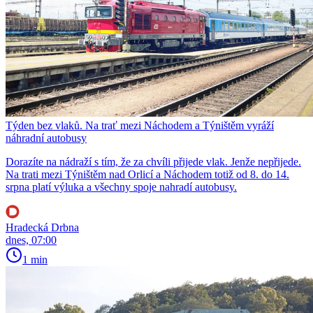
Týden bez vlaků. Na trať mezi Náchodem a Týništěm vyráží
náhradní autobusy
Dorazíte na nádraží s tím, že za chvíli přijede vlak. Jenže nepřijede.
Na trati mezi Týništěm nad Orlicí a Náchodem totiž od 8. do 14.
srpna platí výluka a všechny spoje nahradí autobusy.
Hradecká Drbna
dnes, 07:00
1 min