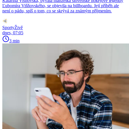
Katarína Višňovská, bývalá manželka slovenské hokejové legendy
Ľubomíra Višňovského, se objevila na billboardu. Její příběh ale
není o pádu, spíš o tom, co se skrývá za známým příjmením.
SportyŽivě
dnes, 07:05
3 min