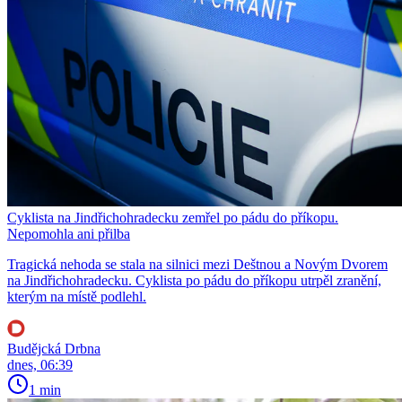
Cyklista na Jindřichohradecku zemřel po pádu do příkopu.
Nepomohla ani přilba
Tragická nehoda se stala na silnici mezi Deštnou a Novým Dvorem
na Jindřichohradecku. Cyklista po pádu do příkopu utrpěl zranění,
kterým na místě podlehl.
Budějcká Drbna
dnes, 06:39
1 min