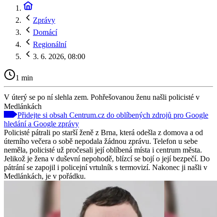
Zprávy
Domácí
Regionální
3. 6. 2026, 08:00
1 min
V úterý se po ní slehla zem. Pohřešovanou ženu našli policisté v
Medlánkách
Přidejte si obsah Centrum.cz do oblíbených zdrojů pro Google
hledání a Google zprávy
Policisté pátrali po starší ženě z Brna, která odešla z domova a od
úterního večera o sobě nepodala žádnou zprávu. Telefon u sebe
neměla, policisté už pročesali její oblíbená místa i centrum města.
Jelikož je žena v duševní nepohodě, blízcí se bojí o její bezpečí. Do
pátrání se zapojil i policejní vrtulník s termovizí. Nakonec ji našli v
Medlánkách, je v pořádku.