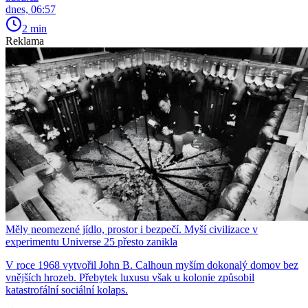
dnes, 06:57
2 min
Reklama
Měly neomezené jídlo, prostor i bezpečí. Myší civilizace v
experimentu Universe 25 přesto zanikla
V roce 1968 vytvořil John B. Calhoun myším dokonalý domov bez
vnějších hrozeb. Přebytek luxusu však u kolonie způsobil
katastrofální sociální kolaps.