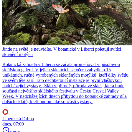
Jinde na světě je neuvidíte. V botanické v Liberci poletují svítící
sklenění motýlci
Botanická zahrada v Liberci se začala proměňovat v působivou
sklářskou galerii. V jejích sklenících se včera zabydlelo 15
unikátních, ručně vyrobených skleněných motýlků, kteří díky světlu
ve svém těle září. Tato dechberoucí instalace je první vlaštovkou
nadcházející výstavy „Sklo v přírodě, příroda ve skle“, která bude
součástí největšího sklářského festivalu v Česku Crystal Valley
Week. V nadcházejících dnech přibydou do botanické zahrady díla
dalších sklářů, kteří budou také součástí výstavy.
Liberecká Drbna
dnes, 07:00