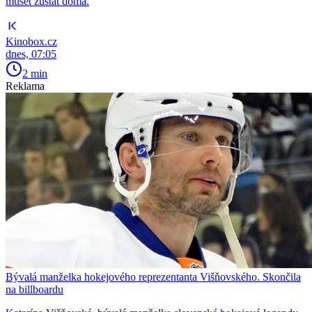
muset zůstat doma.
Kinobox.cz
dnes, 07:05
2 min
Reklama
Bývalá manželka hokejového reprezentanta Višňovského. Skončila
na billboardu