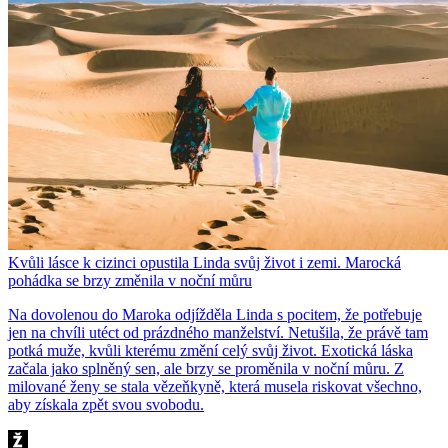
Kvůli lásce k cizinci opustila Linda svůj život i zemi. Marocká
pohádka se brzy změnila v noční můru
Na dovolenou do Maroka odjížděla Linda s pocitem, že potřebuje
jen na chvíli utéct od prázdného manželství. Netušila, že právě tam
potká muže, kvůli kterému změní celý svůj život. Exotická láska
začala jako splněný sen, ale brzy se proměnila v noční můru. Z
milované ženy se stala vězeňkyně, která musela riskovat všechno,
aby získala zpět svou svobodu.