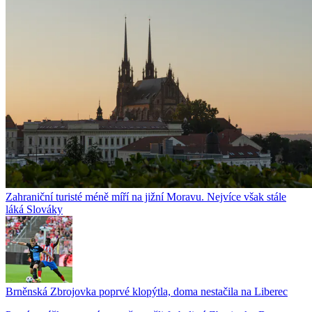
Zahraniční turisté méně míří na jižní Moravu. Nejvíce však stále
láká Slováky
Brněnská Zbrojovka poprvé klopýtla, doma nestačila na Liberec