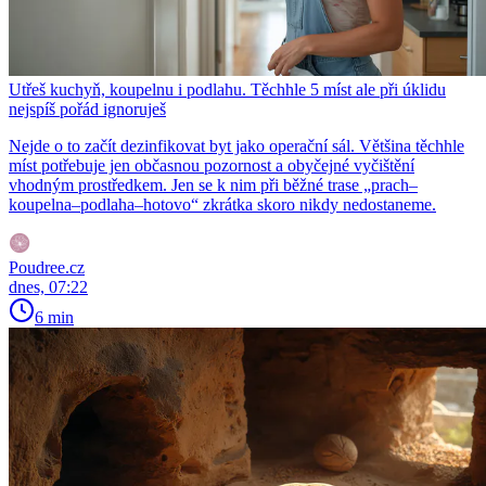
Utřeš kuchyň, koupelnu i podlahu. Těchhle 5 míst ale při úklidu
nejspíš pořád ignoruješ
Nejde o to začít dezinfikovat byt jako operační sál. Většina těchhle
míst potřebuje jen občasnou pozornost a obyčejné vyčištění
vhodným prostředkem. Jen se k nim při běžné trase „prach–
koupelna–podlaha–hotovo“ zkrátka skoro nikdy nedostaneme.
Poudree.cz
dnes, 07:22
6 min