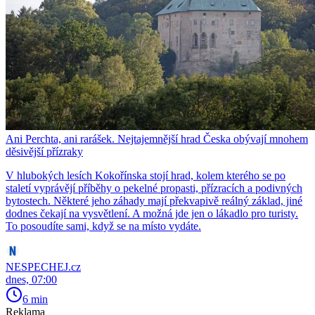
Ani Perchta, ani rarášek. Nejtajemnější hrad Česka obývají mnohem
děsivější přízraky
V hlubokých lesích Kokořínska stojí hrad, kolem kterého se po
staletí vyprávějí příběhy o pekelné propasti, přízracích a podivných
bytostech. Některé jeho záhady mají překvapivě reálný základ, jiné
dodnes čekají na vysvětlení. A možná jde jen o lákadlo pro turisty.
To posoudíte sami, když se na místo vydáte.
NESPECHEJ.cz
dnes, 07:00
6 min
Reklama