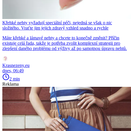
Křehké nehty vyžadují speciální péči, nejedná se však o nic
složitého. Vraťte jim jejich zdravý vzhled snadno a rychle
Máte křehké a lámavé nehty a chcete to konečně změnit? Příčin
existuje celá řada, takže je potřeba zvolit komplexní strategii pro
zlepšení daného problému od výživy až po samotnou úpravu nehtů.
Krasnezeny.eu
dnes, 06:49
2 min
Reklama