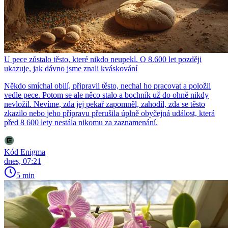
U pece zůstalo těsto, které nikdo neupekl. O 8.600 let později
ukazuje, jak dávno jsme znali kváskování
Někdo smíchal obilí, připravil těsto, nechal ho pracovat a položil
vedle pece. Potom se ale něco stalo a bochník už do ohně nikdy
nevložil. Nevíme, zda jej pekař zapomněl, zahodil, zda se těsto
zkazilo nebo jeho přípravu přerušila úplně obyčejná událost, která
před 8 600 lety nestála nikomu za zaznamenání.
Kód Enigma
dnes, 07:21
5 min