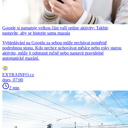
Google si pamatuje velkou část vaší online aktivity: Takhle
nastavíte, aby se historie sama mazala
Vyhledávání na Googlu za sebou může nechávat poměrně
podrobnou stopu. Kdo nechce uchovávat měsíce nebo roky starou
aktivitu, může ji odstranit ručně nebo nastavit pravidelné
automatické mazání.
EXTRAINFO.cz
dnes, 07:00
2 min