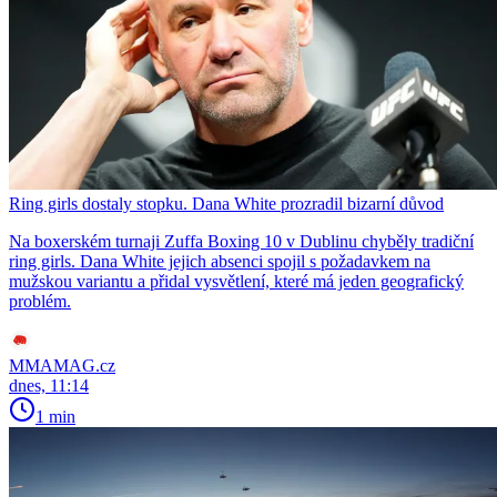
Ring girls dostaly stopku. Dana White prozradil bizarní důvod
Na boxerském turnaji Zuffa Boxing 10 v Dublinu chyběly tradiční
ring girls. Dana White jejich absenci spojil s požadavkem na
mužskou variantu a přidal vysvětlení, které má jeden geografický
problém.
MMAMAG.cz
dnes, 11:14
1 min