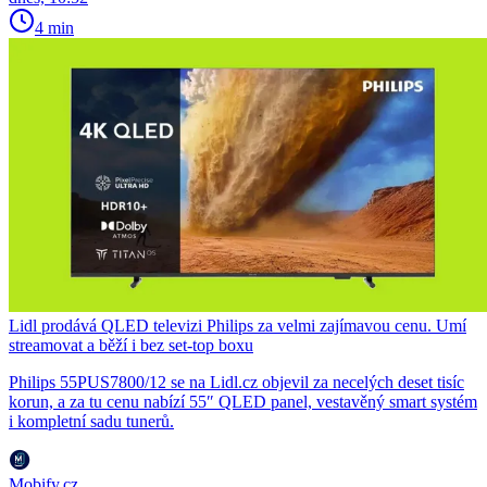
4 min
Lidl prodává QLED televizi Philips za velmi zajímavou cenu. Umí
streamovat a běží i bez set-top boxu
Philips 55PUS7800/12 se na Lidl.cz objevil za necelých deset tisíc
korun, a za tu cenu nabízí 55″ QLED panel, vestavěný smart systém
i kompletní sadu tunerů.
Mobify.cz