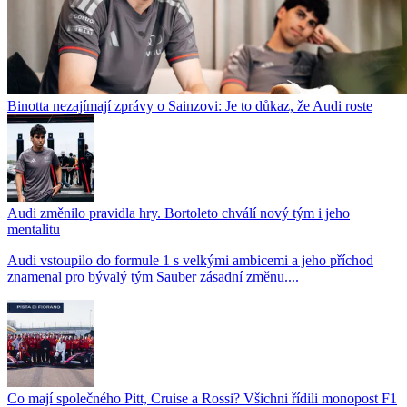
Binotta nezajímají zprávy o Sainzovi: Je to důkaz, že Audi roste
Audi změnilo pravidla hry. Bortoleto chválí nový tým i jeho
mentalitu
Audi vstoupilo do formule 1 s velkými ambicemi a jeho příchod
znamenal pro bývalý tým Sauber zásadní změnu....
Co mají společného Pitt, Cruise a Rossi? Všichni řídili monopost F1