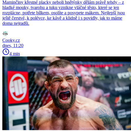
Maminčiny křestné placky neboli hnětýnky dělám právě tehdy – z
hladké mouky, tvarohu a tuku vznikne vláčné těsto, které se jen
rozplácne, potřete bílkem, osolíte a posypete mákem. Nejlepší jsou
ještě čerstvé, k polévce, ke kávě a klidně i s povidly, jak to máme
doma nejradši.
Cooky.cz
dnes, 11:20
4 min