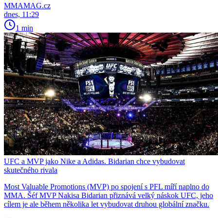
MMAMAG.cz
dnes, 11:29
1 min
UFC a MVP jako Nike a Adidas. Bidarian chce vybudovat
skutečného rivala
Most Valuable Promotions (MVP) po spojení s PFL míří naplno do
MMA. Šéf MVP Nakisa Bidarian přiznává velký náskok UFC, jeho
cílem je ale během několika let vybudovat druhou globální značku.