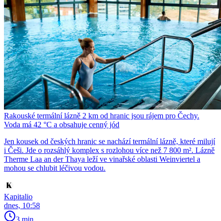
Rakouské termální lázně 2 km od hranic jsou rájem pro Čechy.
Voda má 42 °C a obsahuje cenný jód
Jen kousek od českých hranic se nachází termální lázně, které milují
i Češi. Jde o rozsáhlý komplex s rozlohou více než 7 800 m². Lázně
Therme Laa an der Thaya leží ve vinařské oblasti Weinviertel a
mohou se chlubit léčivou vodou.
Kapitalio
dnes, 10:58
3 min