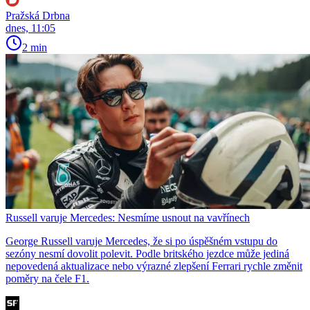
Pražská Drbna
dnes, 11:05
2 min
Russell varuje Mercedes: Nesmíme usnout na vavřínech
George Russell varuje Mercedes, že si po úspěšném vstupu do
sezóny nesmí dovolit polevit. Podle britského jezdce může jediná
nepovedená aktualizace nebo výrazné zlepšení Ferrari rychle změnit
poměry na čele F1.