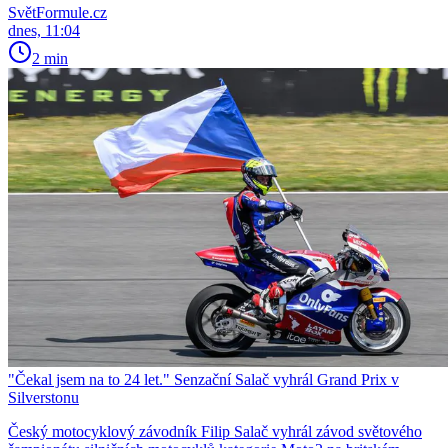
SvětFormule.cz
dnes, 11:04
2 min
"Čekal jsem na to 24 let." Senzační Salač vyhrál Grand Prix v
Silverstonu
Český motocyklový závodník Filip Salač vyhrál závod světového