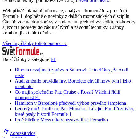
Tento článek byl publikován ze zdrojů
SvětFormule.cz
Web přináší aktuální informace, analýzy a komentáře z prostředí
Formule 1, doplněné o novinky z dalších motoristických disciplín.
Čtenáři zde najdou zprávy z paddocku, přehled výsledků, rozhovory
s jezdci i pohledy do zákulisí týmů a závodní techniky. Články
kombinují aktuální dění s...
Všechny články tohoto autora →
Další články z kategorie
F1
Binotta nezajímají zprávy o Sainzovi: Je to důkaz, že Audi
roste
Audi změnilo pravidla hry. Bortoleto chválí nový tým i jeho
mentalitu
Co mají společného Pitt, Cruise a Rossi? Všichni řídili
monopost F1
Hamilton v Barceloně předvedl výkon pravého šampiona
Ledový muž, Profesor, Pan Monako i Létající Fin. Přezdívky,
které psaly historii Formule 1
Proč Stirling Moss nikdy nezávodil za Ferrariho
Zobrazit více