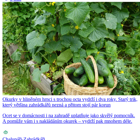
Okurky v hliněném hrnci s trochou octa vydrží i dva roky. Starý trik,
který většina zahrádkářů nezná a přitom stojí pár korun
Ocet se v domácnosti i na zahradě uplatňuje jako skvělý pomocník.
A pomůže vám i s nakládáním okurek – vydrží pak mnohem déle.
Chalupáři-Zahrádkáři