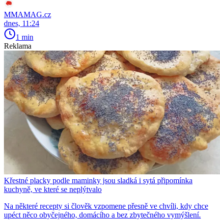
MMAMAG.cz
dnes, 11:24
1 min
Reklama
Křestné placky podle maminky jsou sladká i sytá připomínka
kuchyně, ve které se neplýtvalo
Na některé recepty si člověk vzpomene přesně ve chvíli, kdy chce
upéct něco obyčejného, domácího a bez zbytečného vymýšlení.