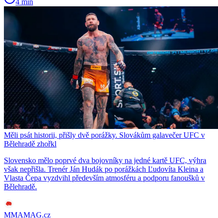
4 min
Měli psát historii, přišly dvě porážky. Slovákům galavečer UFC v
Bělehradě zhořkl
Slovensko mělo poprvé dva bojovníky na jedné kartě UFC, výhra
však nepřišla. Trenér Ján Hudák po porážkách Ľudovíta Kleina a
Vlasta Čepa vyzdvihl především atmosféru a podporu fanoušků v
Bělehradě.
MMAMAG.cz