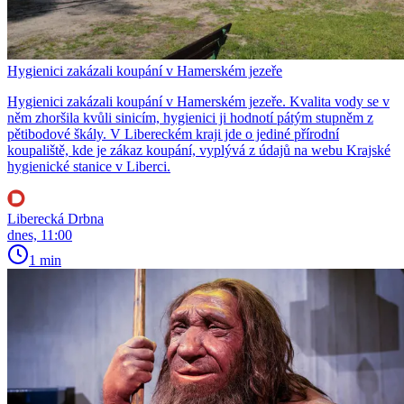
Hygienici zakázali koupání v Hamerském jezeře
Hygienici zakázali koupání v Hamerském jezeře. Kvalita vody se v
něm zhoršila kvůli sinicím, hygienici ji hodnotí pátým stupněm z
pětibodové škály. V Libereckém kraji jde o jediné přírodní
koupaliště, kde je zákaz koupání, vyplývá z údajů na webu Krajské
hygienické stanice v Liberci.
Liberecká Drbna
dnes, 11:00
1 min