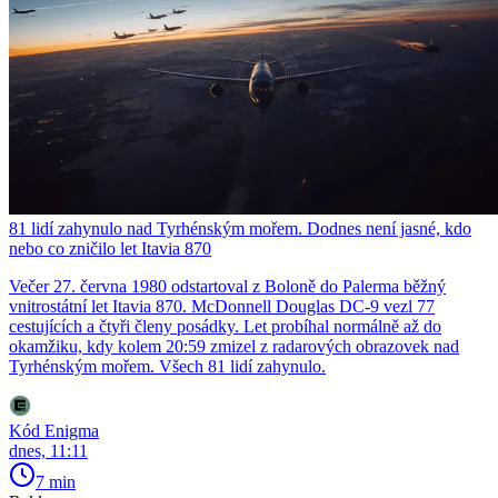
81 lidí zahynulo nad Tyrhénským mořem. Dodnes není jasné, kdo
nebo co zničilo let Itavia 870
Večer 27. června 1980 odstartoval z Boloně do Palerma běžný
vnitrostátní let Itavia 870. McDonnell Douglas DC-9 vezl 77
cestujících a čtyři členy posádky. Let probíhal normálně až do
okamžiku, kdy kolem 20:59 zmizel z radarových obrazovek nad
Tyrhénským mořem. Všech 81 lidí zahynulo.
Kód Enigma
dnes, 11:11
7 min