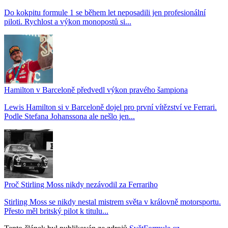
Do kokpitu formule 1 se během let neposadili jen profesionální
piloti. Rychlost a výkon monopostů si...
Hamilton v Barceloně předvedl výkon pravého šampiona
Lewis Hamilton si v Barceloně dojel pro první vítězství ve Ferrari.
Podle Stefana Johanssona ale nešlo jen...
Proč Stirling Moss nikdy nezávodil za Ferrariho
Stirling Moss se nikdy nestal mistrem světa v královně motorsportu.
Přesto měl britský pilot k titulu...