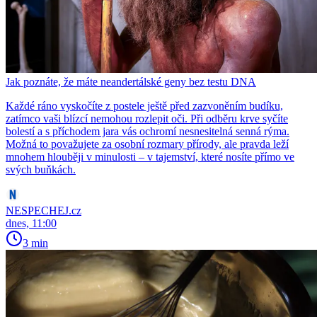
Jak poznáte, že máte neandertálské geny bez testu DNA
Každé ráno vyskočíte z postele ještě před zazvoněním budíku,
zatímco vaši blízcí nemohou rozlepit oči. Při odběru krve syčíte
bolestí a s příchodem jara vás ochromí nesnesitelná senná rýma.
Možná to považujete za osobní rozmary přírody, ale pravda leží
mnohem hlouběji v minulosti – v tajemství, které nosíte přímo ve
svých buňkách.
NESPECHEJ.cz
dnes, 11:00
3 min