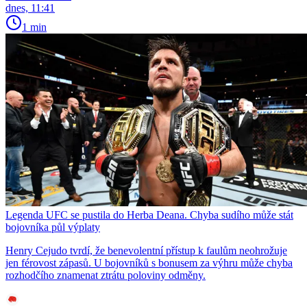
dnes, 11:41
1 min
Legenda UFC se pustila do Herba Deana. Chyba sudího může stát
bojovníka půl výplaty
Henry Cejudo tvrdí, že benevolentní přístup k faulům neohrožuje
jen férovost zápasů. U bojovníků s bonusem za výhru může chyba
rozhodčího znamenat ztrátu poloviny odměny.