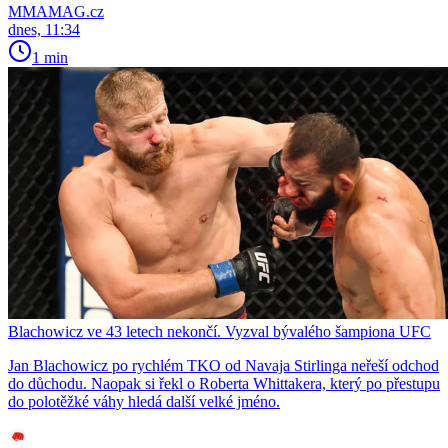
MMAMAG.cz
dnes, 11:34
1 min
Blachowicz ve 43 letech nekončí. Vyzval bývalého šampiona UFC
Jan Blachowicz po rychlém TKO od Navaja Stirlinga neřeší odchod
do důchodu. Naopak si řekl o Roberta Whittakera, který po přestupu
do polotěžké váhy hledá další velké jméno.