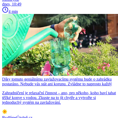
dnes, 10:49
4 min
Díky tomuto geniálnímu zavlažovacímu systému bude o zahrádku
postaráno. Nebude vás stát ani korunu. Zvládne to naprosto každý
Zahradničení je relaxační činnost – ano, pro někoho, koho baví tahat
těžké konve s vodou. Zkuste na to jít chytře a vytvořte si
jednoduchý systém na zavlažování.
BydlímeÚtulně.cz