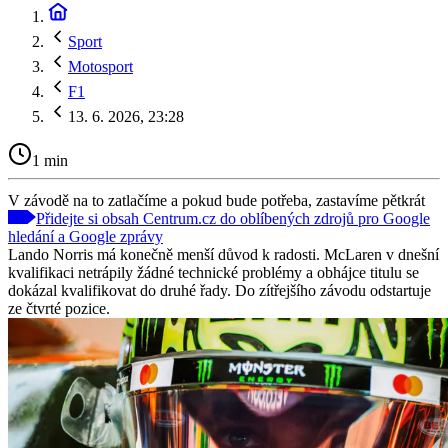
Sport
Motosport
F1
13. 6. 2026, 23:28
1 min
V závodě na to zatlačíme a pokud bude potřeba, zastavíme pětkrát
Přidejte si obsah Centrum.cz do oblíbených zdrojů pro Google
hledání a Google zprávy
Lando Norris má konečně menší důvod k radosti. McLaren v dnešní
kvalifikaci netrápily žádné technické problémy a obhájce titulu se
dokázal kvalifikovat do druhé řady. Do zítřejšího závodu odstartuje
ze čtvrté pozice.