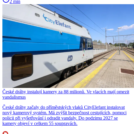
2 min
České dráhy instalují kamery za 88 milionů. Ve vlacích mají omezit
vandalismus
České dráhy začaly do příměstských vlaků CityElefant instalovat
nový kamerový systém. Má zvýšit bezpečnost cestujících, pomoci
policii při vyšetřování i odradit vandaly. Do podzimu 2027 se
kamery objeví v celkem 55 soupravách.