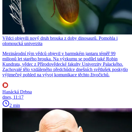
Vědci objevili nový druh brouka z doby dinosaurů. Pomohla i
olomoucká univerzita
Mezinárodní tým vědců objevil v barmském jantaru téměř 99
milionů let starého brouka. Na výzkumu se podílel také Robin
Kundrata, vědec z Přírodovědecké fakulty Univerzity Palackého.
Zachovalé tělo vzdáleného předchůdce dnešních světlušek poskytlo
výjimečný pohled na vývoj komunikace těchto živočichů.
Hanácká Drbna
dnes, 11:17
2 min