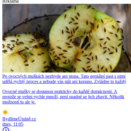
Reklama
Po ovocných muškách nezbyde ani stopa. Tato geniální past s nimi
udělá rychlý proces a nebude vás stát ani korunu. Zvládne to každý
Ovocné mušky se dostanou prakticky do každé domácnosti. A
protože se velmi rychle množí, není snadné se jich zbavit. Několik
možností tu ale je.
BydlímeÚtulně.cz
dnes, 11:05