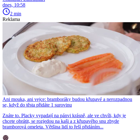
dnes, 10:58
2 min
Reklama
Ani mouka, ani vejce: bramboráky budou křupavé a nerozpadnou
se, když do těsta přidáte 1 surovinu
Znáte to. Placky vypadají na pánvi krásně, ale ve chvíli, kdy je
chcete obrátit, se rozjedou na kaši a z křupavého snu zbyde
bramborová omeleta. Většina lidí to řeší přidáním...