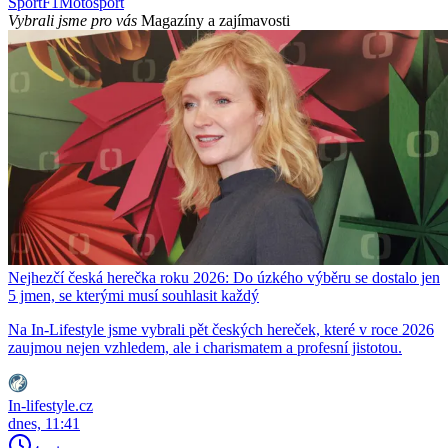
Sport
F1
Motosport
Vybrali jsme pro vás
Magazíny a zajímavosti
Nejhezčí česká herečka roku 2026: Do úzkého výběru se dostalo jen
5 jmen, se kterými musí souhlasit každý
Na In-Lifestyle jsme vybrali pět českých hereček, které v roce 2026
zaujmou nejen vzhledem, ale i charismatem a profesní jistotou.
In-lifestyle.cz
dnes, 11:41