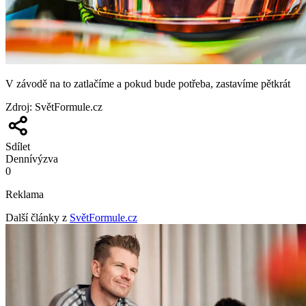
V závodě na to zatlačíme a pokud bude potřeba, zastavíme pětkrát
Zdroj
:
SvětFormule.cz
Sdílet
Denní
výzva
0
Reklama
Další články z
SvětFormule.cz