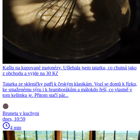
Kašlu na kupované majonézy. Ušlehala jsem tatarku, co chutná jako
z obchodu a vyjde na 30 Kč
Tatarka ze skleničky patří k českým klasikám. Vozí se domů k řízku,
ke smaženému sýru i k bramborákům a málokdo řeší, co vlastně v
tom kelímku je. Přitom stačí pár...
Bruneta v kuchyni
dnes, 10:59
4 min