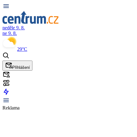
neděle 9. 8.
ne 9. 8.
29°C
Přihlášení
Reklama