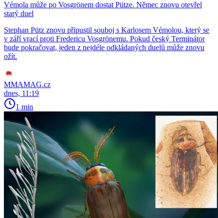
Vémola může po Vosgrönem dostat Pütze. Němec znovu otevřel
starý duel
Stephan Pütz znovu připustil souboj s Karlosem Vémolou, který se
v září vrací proti Fredericu Vosgrönemu. Pokud český Terminátor
bude pokračovat, jeden z nejdéle odkládaných duelů může znovu
ožít.
MMAMAG.cz
dnes, 11:19
1 min