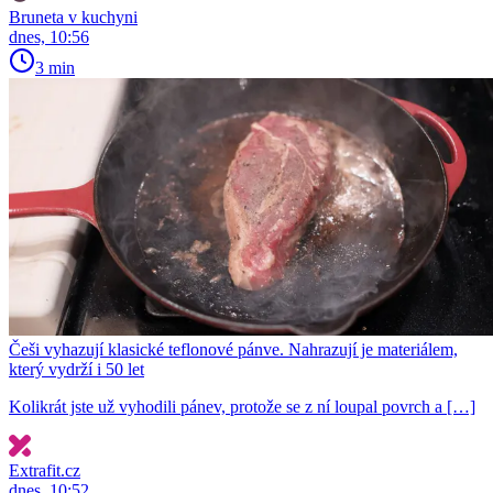
Bruneta v kuchyni
dnes, 10:56
3 min
Češi vyhazují klasické teflonové pánve. Nahrazují je materiálem,
který vydrží i 50 let
Kolikrát jste už vyhodili pánev, protože se z ní loupal povrch a […]
Extrafit.cz
dnes, 10:52