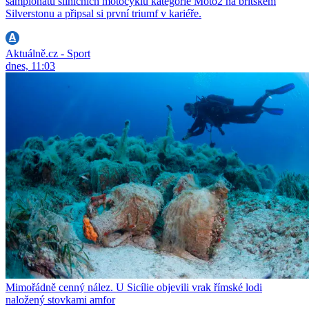
šampionátu silničních motocyklů kategorie Moto2 na britském
Silverstonu a připsal si první triumf v kariéře.
Aktuálně.cz - Sport
dnes, 11:03
Mimořádně cenný nález. U Sicílie objevili vrak římské lodi
naložený stovkami amfor