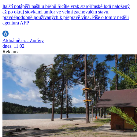
Italští potápěči našli u břehů Sicílie vrak starořímské lodi naložený
až po okraj stovkami amfor ve velmi zachovalém stavu,
pravděpodobně používaných k přepravě vína. Píše o tom v neděli
agentura AFP.
Aktuálně.cz - Zprávy
dnes, 11:02
Reklama