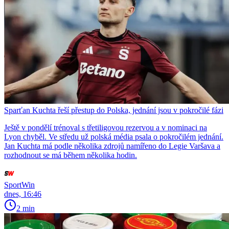
Sparťan Kuchta řeší přestup do Polska, jednání jsou v pokročilé fázi
Ještě v pondělí trénoval s třetiligovou rezervou a v nominaci na
Lyon chyběl. Ve středu už polská média psala o pokročilém jednání.
Jan Kuchta má podle několika zdrojů namířeno do Legie Varšava a
rozhodnout se má během několika hodin.
SportWin
dnes, 16:46
2 min