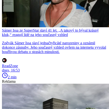
Sámer Issa ze SuperStar slaví 41 let. „A takový to býval krásný
kluk,“ reagují lidé na jeho současný vzhled
Zpěvák Sámer Issa slaví jednačtyřicáté narozeniny a oznámil
dokonce zásnuby. Jeho současný vzhled ovšem na internetu vyvolal
bouřlivou debatu o stopách minulosti.
ReadZone
dnes, 16:53
2 min
Reklama