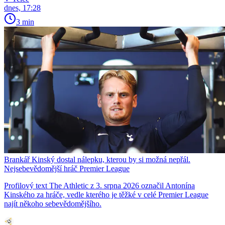
dnes, 17:28
3 min
Brankář Kinský dostal nálepku, kterou by si možná nepřál.
Nejsebevědomější hráč Premier League
Profilový text The Athletic z 3. srpna 2026 označil Antonína
Kinského za hráče, vedle kterého je těžké v celé Premier League
najít někoho sebevědomějšího.