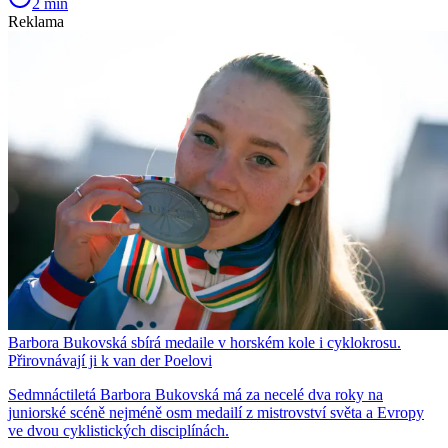
2 min
Reklama
Barbora Bukovská sbírá medaile v horském kole i cyklokrosu.
Přirovnávají ji k van der Poelovi
Sedmnáctiletá Barbora Bukovská má za necelé dva roky na
juniorské scéně nejméně osm medailí z mistrovství světa a Evropy
ve dvou cyklistických disciplínách.