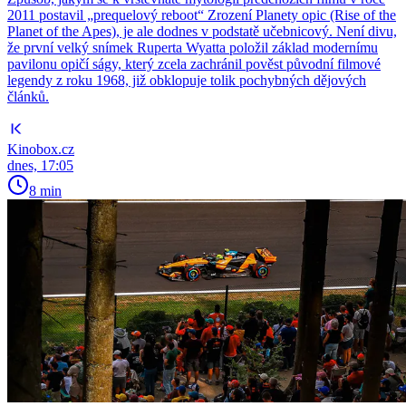
2011 postavil „prequelový reboot“ Zrození Planety opic (Rise of the
Planet of the Apes), je ale dodnes v podstatě učebnicový. Není divu,
že první velký snímek Ruperta Wyatta položil základ modernímu
pavilonu opičí ságy, který zcela zachránil pověst původní filmové
legendy z roku 1968, již obklopuje tolik pochybných dějových
článků.
Kinobox.cz
dnes, 17:05
8 min