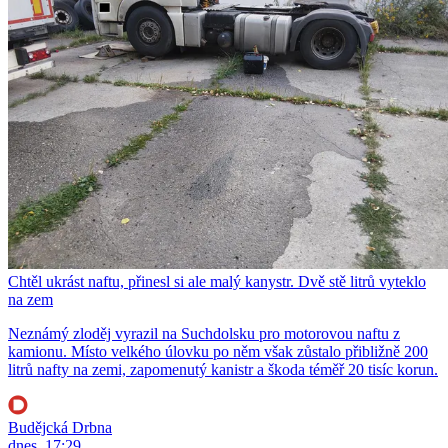
Chtěl ukrást naftu, přinesl si ale malý kanystr. Dvě stě litrů vyteklo
na zem
Neznámý zloděj vyrazil na Suchdolsku pro motorovou naftu z
kamionu. Místo velkého úlovku po něm však zůstalo přibližně 200
litrů nafty na zemi, zapomenutý kanistr a škoda téměř 20 tisíc korun.
Budějcká Drbna
dnes, 17:29