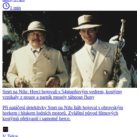
1 min
Smrt na Nilu: Herci bojovali s 54stupňovým vedrem, kostýmy
vznikaly z nouze a parník musely táhnout čluny
Při natáčení detektivky Smrt na Nilu štáb bojoval s obrovským
horkem i hlukem lodních motorů. Zvláštní původ filmových
kostýmů překvapil i samotné herce.
V Telce