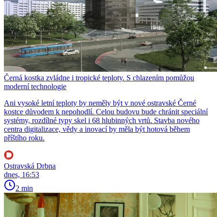
Černá kostka zvládne i tropické teploty. S chlazením pomůžou
moderní technologie
Ani vysoké letní teploty by neměly být v nové ostravské Černé
kostce důvodem k nepohodlí. Celou budovu bude chránit speciální
systémy, rozdílné typy skel i 68 hlubinných vrtů. Stavba nového
centra digitalizace, vědy a inovací by měla být hotová během
příštího roku.
Ostravská Drbna
dnes, 16:53
2 min