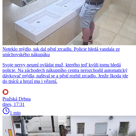
Neteklo mýdlo, tak dal pěstí zrcadlu. Policie hledá vandala ze
smíchovského nákupáku
Svoje nervy neumí ovládat muž, kterého teď kvůli tomu hledá
policie. Na záchodech nákupního centra nerozchodil automatický
dávkovač mýdla, naštval se a pěstí rozbil zrcadlo. Jenže škoda jde
do tisíců a hrozí mu i vězení.
Pražská Drbna
dnes, 17:31
1 min