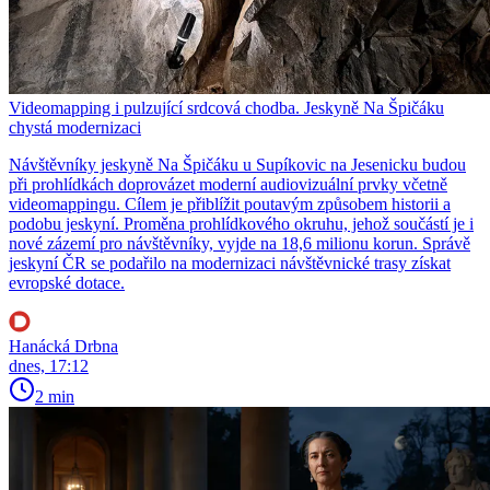
Videomapping i pulzující srdcová chodba. Jeskyně Na Špičáku
chystá modernizaci
Návštěvníky jeskyně Na Špičáku u Supíkovic na Jesenicku budou
při prohlídkách doprovázet moderní audiovizuální prvky včetně
videomappingu. Cílem je přiblížit poutavým způsobem historii a
podobu jeskyní. Proměna prohlídkového okruhu, jehož součástí je i
nové zázemí pro návštěvníky, vyjde na 18,6 milionu korun. Správě
jeskyní ČR se podařilo na modernizaci návštěvnické trasy získat
evropské dotace.
Hanácká Drbna
dnes, 17:12
2 min