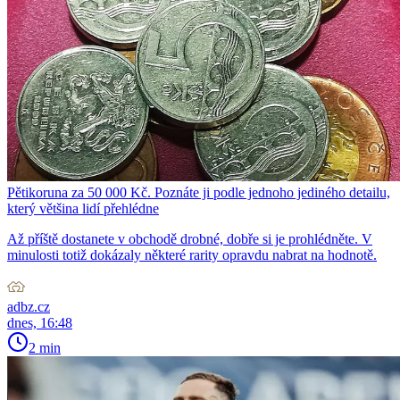
Pětikoruna za 50 000 Kč. Poznáte ji podle jednoho jediného detailu,
který většina lidí přehlédne
Až příště dostanete v obchodě drobné, dobře si je prohlédněte. V
minulosti totiž dokázaly některé rarity opravdu nabrat na hodnotě.
adbz.cz
dnes, 16:48
2 min