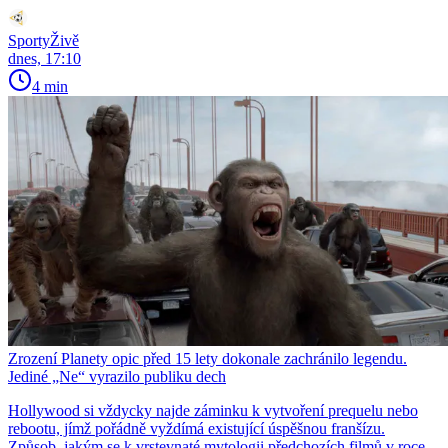
SportyŽivě
dnes, 17:10
4 min
Zrození Planety opic před 15 lety dokonale zachránilo legendu.
Jediné „Ne“ vyrazilo publiku dech
Hollywood si vždycky najde záminku k vytvoření prequelu nebo
rebootu, jímž pořádně vyždímá existující úspěšnou franšízu.
Způsob, jakým se k vrstevnaté mytologii předchozích filmů v roce