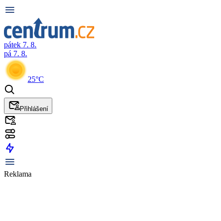
pátek 7. 8.
pá 7. 8.
25°C
Přihlášení
Reklama