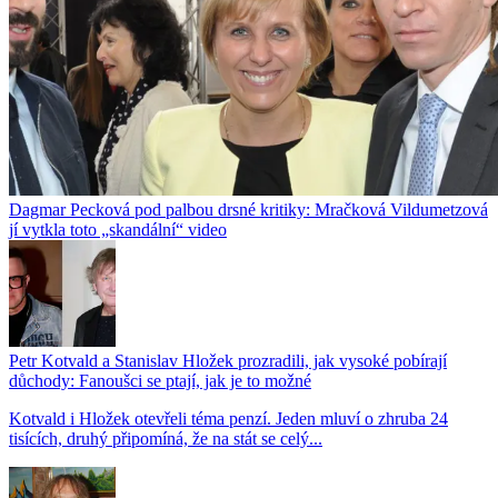
Dagmar Pecková pod palbou drsné kritiky: Mračková Vildumetzová
jí vytkla toto „skandální“ video
Petr Kotvald a Stanislav Hložek prozradili, jak vysoké pobírají
důchody: Fanoušci se ptají, jak je to možné
Kotvald i Hložek otevřeli téma penzí. Jeden mluví o zhruba 24
tisících, druhý připomíná, že na stát se celý...