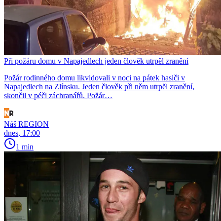
Při požáru domu v Napajedlech jeden člověk utrpěl zranění
Požár rodinného domu likvidovali v noci na pátek hasiči v
Napajedlech na Zlínsku. Jeden člověk při něm utrpěl zranění,
skončil v péči záchranářů. Požár…
Náš REGION
dnes, 17:00
1 min