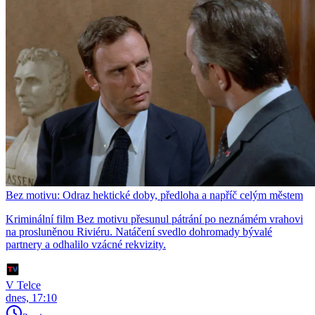
Bez motivu: Odraz hektické doby, předloha a napříč celým městem
Kriminální film Bez motivu přesunul pátrání po neznámém vrahovi
na prosluněnou Riviéru. Natáčení svedlo dohromady bývalé
partnery a odhalilo vzácné rekvizity.
V Telce
dnes, 17:10