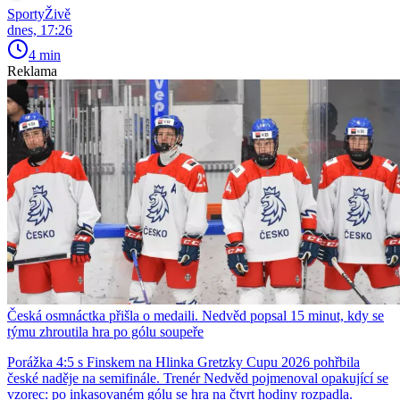
SportyŽivě
dnes, 17:26
4 min
Reklama
Česká osmnáctka přišla o medaili. Nedvěd popsal 15 minut, kdy se
týmu zhroutila hra po gólu soupeře
Porážka 4:5 s Finskem na Hlinka Gretzky Cupu 2026 pohřbila
české naděje na semifinále. Trenér Nedvěd pojmenoval opakující se
vzorec: po inkasovaném gólu se hra na čtvrt hodiny rozpadla.