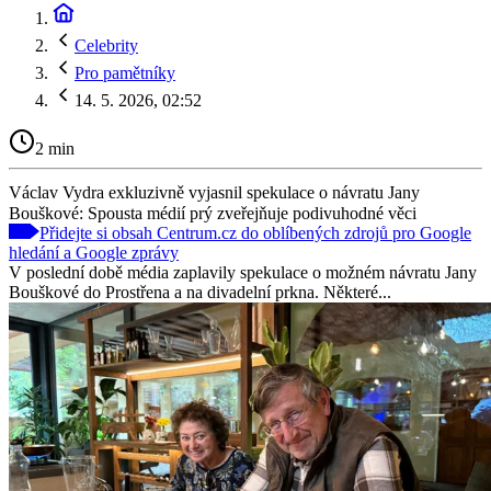
Celebrity
Pro pamětníky
14. 5. 2026, 02:52
2 min
Václav Vydra exkluzivně vyjasnil spekulace o návratu Jany
Bouškové: Spousta médií prý zveřejňuje podivuhodné věci
Přidejte si obsah Centrum.cz do oblíbených zdrojů pro Google
hledání a Google zprávy
V poslední době média zaplavily spekulace o možném návratu Jany
Bouškové do Prostřena a na divadelní prkna. Některé...