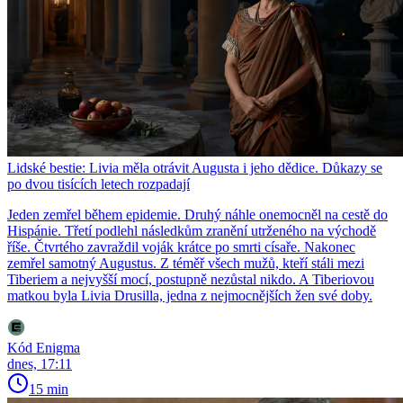
Lidské bestie: Livia měla otrávit Augusta i jeho dědice. Důkazy se
po dvou tisících letech rozpadají
Jeden zemřel během epidemie. Druhý náhle onemocněl na cestě do
Hispánie. Třetí podlehl následkům zranění utrženého na východě
říše. Čtvrtého zavraždil voják krátce po smrti císaře. Nakonec
zemřel samotný Augustus. Z téměř všech mužů, kteří stáli mezi
Tiberiem a nejvyšší mocí, postupně nezůstal nikdo. A Tiberiovou
matkou byla Livia Drusilla, jedna z nejmocnějších žen své doby.
Kód Enigma
dnes, 17:11
15 min