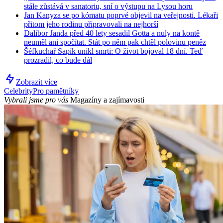
stále zůstává v sanatoriu, sní o výstupu na Lysou horu
Jan Kanyza se po kómatu poprvé objevil na veřejnosti. Lékaři
přitom jeho rodinu připravovali na nejhorší
Dalibor Janda před 40 lety sesadil Gotta a nuly na kontě
neuměl ani spočítat. Stát po něm pak chtěl polovinu peněz
Šéfkuchař Sapík unikl smrti: O život bojoval 18 dní. Teď
prozradil, co bude dál
Zobrazit více
Celebrity
Pro pamětníky
Vybrali jsme pro vás
Magazíny a zajímavosti