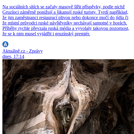
Na sociálních sítích se začaly masově šířit příspěvky, podle nichž
Gruzínci záměrně ponižují a šikanují ruské turisty. Tvrdí například,
že jim zaměstnanci restaurací plivou nebo dokonce močí do jídla či
že místní průvodci ruské návštěvníky nechávají samotné v horách.
Příběhy rychle převzala ruská média a vyvolaly takovou pozornost,
že se k nim musel vyjádřit i gruzínský premiér.
Aktuálně.cz - Zprávy
dnes, 17:14