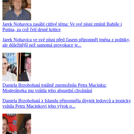
Jarek Nohavica zasáhl citlivé téma: Ve své písni zmínil Babiše i
Putina, za což čelí drsné kritice
Jarek Nohavica ve své písni před časem připomněl jména z politiky,
ale důležitější než samotná provokace je...
Daniela Brzobohatá totálně znemožnila Petra Macinku:
Moderátorka mu vrátila jeho absurdní chvástání
Daniela Brzobohatá z Islandu připomněla úbytek ledovců a ironicky
vrátila Petru Macinkovi jeho výrok o...