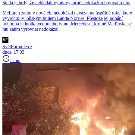
Stella je hrdý, že nehledali výmluvy, proč nedokážou bojovat o titul
McLaren zatím v nové éře nedokázal navázat na úspěšné roky, které
vyvrcholily loňským titulem Landa Norrise. Přestože jej pohání
pohonná jednotka vedoucího týmu, Mercedesu, kromě Maďarska se
mu zatím vyrovnat nedokázal.
SvětFormule.cz
dnes, 17:03
1 min