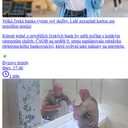
Velká česká banka vypne své služby. Lidé nezaplatí kartou ani
nepošlou peníze
Klienti jedné z největších českých bank by měli počítat s krátkým
omezením služeb. ČSOB na neděli 9. srpna naplánovala odstávku
elektronického bankovnictví, která ovlivní také nákupy na internetu.
Byznys trendy
dnes, 17:46
1 min