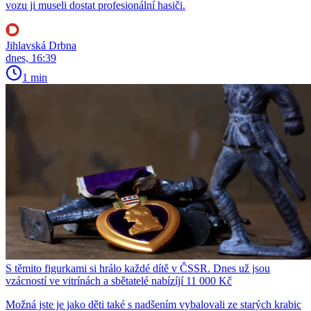
vozu ji museli dostat profesionální hasiči.
Jihlavská Drbna
dnes, 16:39
1 min
S těmito figurkami si hrálo každé dítě v ČSSR. Dnes už jsou
vzácností ve vitrínách a sbětatelé nabízíjí 11 000 Kč
Možná jste je jako děti také s nadšením vybalovali ze starých krabic