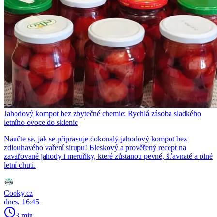
Jahodový kompot bez zbytečné chemie: Rychlá zásoba sladkého
letního ovoce do sklenic
Naučte se, jak se připravuje dokonalý jahodový kompot bez
zdlouhavého vaření sirupu! Bleskový a prověřený recept na
zavařované jahody i meruňky, které zůstanou pevné, šťavnaté a plné
letní chuti.
Cooky.cz
dnes, 16:45
3 min