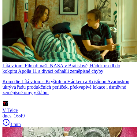
Lítá v tom: Filmaři našli NASA v Bratislavě, Hádek usedl do
kokpitu Apolla 11 a diváci odhalili zeměpisné chyby
Komedie Lítá v tom s Kryštofem Hádkem a Kristínou Svarinskou
ukrývá řadu produkčních perliček, překvapivé lokace i úsměvné
zeměpisné omyly štábu.
V Telce
dnes, 16:49
3 min