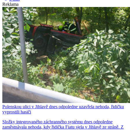
Reklama
Polenskou ulici v Jihlavě dnes odpoledne uzavřela nehoda, řidičku
vyprostili hasiči
Složky integrovaného záchranného systému dnes odpoledne
zaměstnávala nehoda, kdy řidička Fiatu sjela v Jihlavě ze stráně. Z