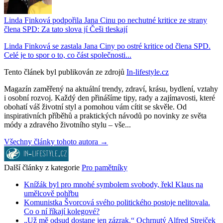
Linda Finková podpořila Jana Cinu po nechutné kritice ze strany
člena SPD: Za tato slova jí Češi tleskají
Linda Finková se zastala Jana Ciny po ostré kritice od člena SPD.
Celé je to spor o to, co část společnosti...
Tento článek byl publikován ze zdrojů
In-lifestyle.cz
Magazín zaměřený na aktuální trendy, zdraví, krásu, bydlení, vztahy
i osobní rozvoj. Každý den přinášíme tipy, rady a zajímavosti, které
obohatí váš životní styl a pomohou vám cítit se skvěle. Od
inspirativních příběhů a praktických návodů po novinky ze světa
módy a zdravého životního stylu – vše...
Všechny články tohoto autora →
Další články z kategorie
Pro pamětníky
Knížák byl pro mnohé symbolem svobody, řekl Klaus na
umělcově pohřbu
Komunistka Švorcová svého politického postoje nelitovala.
Co o ní říkají kolegové?
„Už mě odsud dostane jen zázrak.“ Ochrnutý Alfred Strejček