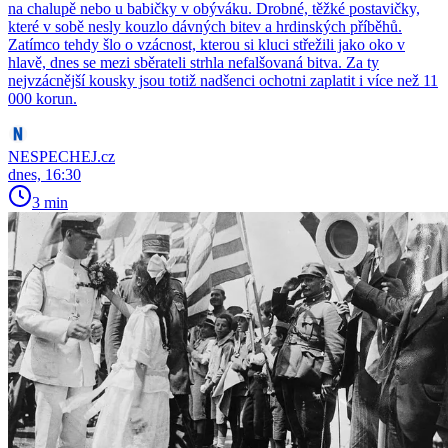
na chalupě nebo u babičky v obýváku. Drobné, těžké postavičky,
které v sobě nesly kouzlo dávných bitev a hrdinských příběhů.
Zatímco tehdy šlo o vzácnost, kterou si kluci střežili jako oko v
hlavě, dnes se mezi sběrateli strhla nefalšovaná bitva. Za ty
nejvzácnější kousky jsou totiž nadšenci ochotni zaplatit i více než 11
000 korun.
NESPECHEJ.cz
dnes, 16:30
3 min