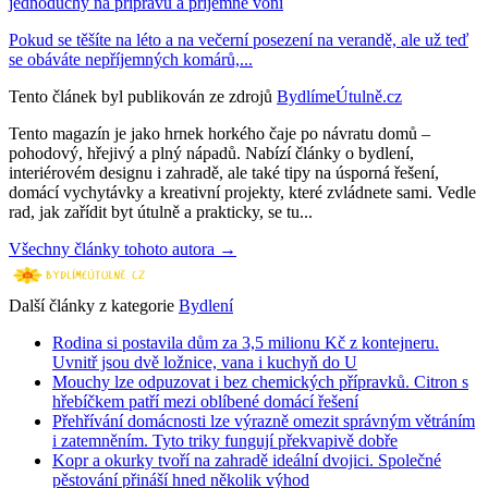
jednoduchý na přípravu a příjemně voní
Pokud se těšíte na léto a na večerní posezení na verandě, ale už teď
se obáváte nepříjemných komárů,...
Tento článek byl publikován ze zdrojů
BydlímeÚtulně.cz
Tento magazín je jako hrnek horkého čaje po návratu domů –
pohodový, hřejivý a plný nápadů. Nabízí články o bydlení,
interiérovém designu i zahradě, ale také tipy na úsporná řešení,
domácí vychytávky a kreativní projekty, které zvládnete sami. Vedle
rad, jak zařídit byt útulně a prakticky, se tu...
Všechny články tohoto autora →
Další články z kategorie
Bydlení
Rodina si postavila dům za 3,5 milionu Kč z kontejneru.
Uvnitř jsou dvě ložnice, vana i kuchyň do U
Mouchy lze odpuzovat i bez chemických přípravků. Citron s
hřebíčkem patří mezi oblíbené domácí řešení
Přehřívání domácnosti lze výrazně omezit správným větráním
i zatemněním. Tyto triky fungují překvapivě dobře
Kopr a okurky tvoří na zahradě ideální dvojici. Společné
pěstování přináší hned několik výhod