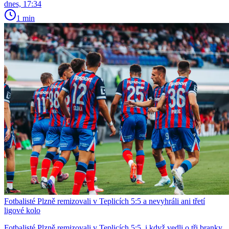
dnes, 17:34
1 min
Fotbalisté Plzně remizovali v Teplicích 5:5 a nevyhráli ani třetí
ligové kolo
Fotbalisté Plzně remizovali v Teplicích 5:5, i když vedli o tři branky,