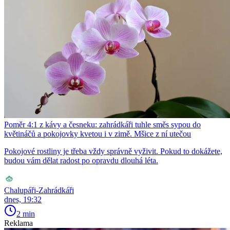
Poměr 4:1 z kávy a česneku: zahrádkáři tuhle směs sypou do
květináčů a pokojovky kvetou i v zimě. Mšice z ní utečou
Pokojové rostliny je třeba vždy správně vyživit. Pokud to dokážete,
budou vám dělat radost po opravdu dlouhá léta.
Chalupáři-Zahrádkáři
dnes, 19:32
2 min
Reklama