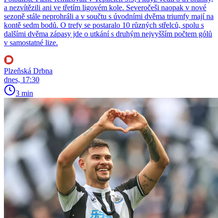
a nezvítězili ani ve třetím ligovém kole. Severočeši naopak v nové
sezoně stále neprohráli a v součtu s úvodními dvěma triumfy mají na
kontě sedm bodů. O trefy se postaralo 10 různých střelců, spolu s
dalšími dvěma zápasy jde o utkání s druhým nejvyšším počtem gólů
v samostatné lize.
Plzeňská Drbna
dnes, 17:30
3 min