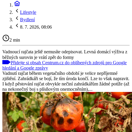
Lifestyle
Bydlení
8. 7. 2026, 08:06
2 min
Vadnoucí rajčata ještě nemusíte odepisovat. Levná domácí výživa z
běžných surovin je vrátí zpět do formy
Přidejte si obsah Centrum.cz do oblíbených zdrojů pro Google
hledání a Google zprávy
Vadnutí rajčat během vegetačního období je velice nepříjemné
zjištění. Zahrádkáři se bojí, že tím úroda končí. Lze to však napravit.
I když pěstování rajčat obvykle nečiní zahrádkářům žádné potíže (až
na nekonečný boj s plísňovým onemocněním),...