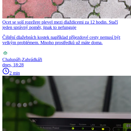
Ocet se solí rozežere plevel mezi dlaždicemi za 12 hodin. Stačí
jeden správný poměr, jinak to nefunguje
Čištění dlažebních kostek například příjezdové cesty nemusí být
velkým problémem. Mnoho prostředků už máte doma.
Chalupáři-Zahrádkáři
dnes, 18:28
2 min