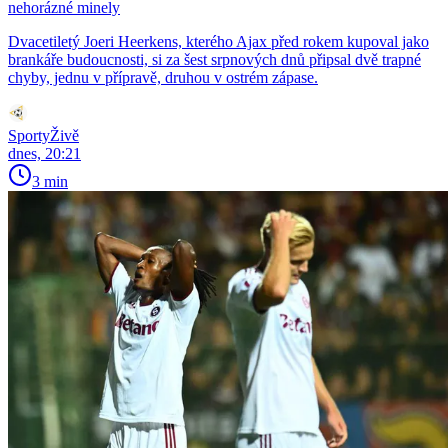
nehorázné minely
Dvacetiletý Joeri Heerkens, kterého Ajax před rokem kupoval jako
brankáře budoucnosti, si za šest srpnových dnů připsal dvě trapné
chyby, jednu v přípravě, druhou v ostrém zápase.
SportyŽivě
dnes, 20:21
3 min