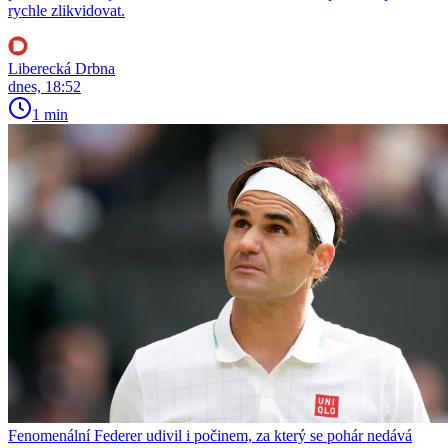
rychle zlikvidovat.
Liberecká Drbna
dnes, 18:52
1 min
Fenomenální Federer udivil i počinem, za který se pohár nedává