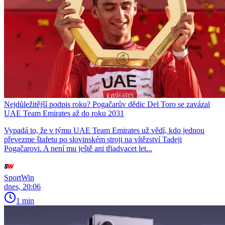
Nejdůležitější podpis roku? Pogačarův dědic Del Toro se zavázal
UAE Team Emirates až do roku 2031
Vypadá to, že v týmu UAE Team Emirates už vědí, kdo jednou
převezme štafetu po slovinském stroji na vítězství Tadeji
Pogačarovi. A není mu ještě ani třiadvacet let...
SportWin
dnes, 20:06
1 min