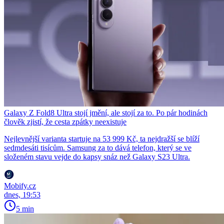
Galaxy Z Fold8 Ultra stojí jmění, ale stojí za to. Po pár hodinách
člověk zjistí, že cesta zpátky neexistuje
Nejlevnější varianta startuje na 53 999 Kč, ta nejdražší se blíží
sedmdesáti tisícům. Samsung za to dává telefon, který se ve
složeném stavu vejde do kapsy snáz než Galaxy S23 Ultra.
Mobify.cz
dnes, 19:53
5 min