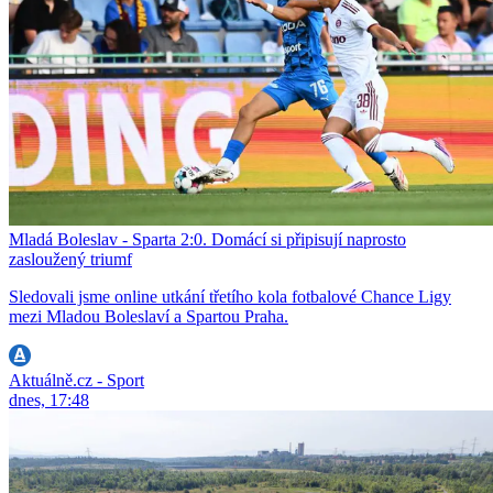
Mladá Boleslav - Sparta 2:0. Domácí si připisují naprosto
zasloužený triumf
Sledovali jsme online utkání třetího kola fotbalové Chance Ligy
mezi Mladou Boleslaví a Spartou Praha.
Aktuálně.cz - Sport
dnes, 17:48