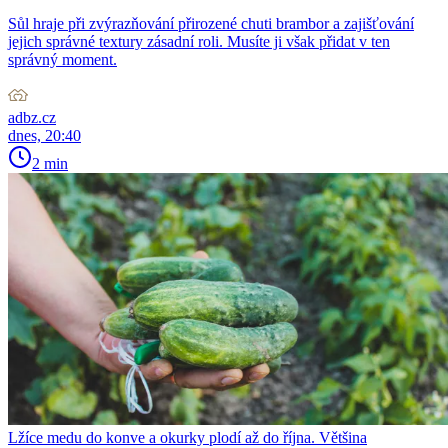
Sůl hraje při zvýrazňování přirozené chuti brambor a zajišťování
jejich správné textury zásadní roli. Musíte ji však přidat v ten
správný moment.
adbz.cz
dnes, 20:40
2 min
Lžíce medu do konve a okurky plodí až do října. Většina