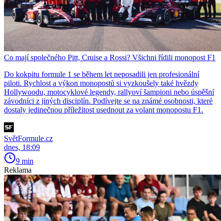
Co mají společného Pitt, Cruise a Rossi? Všichni řídili monopost F1
Do kokpitu formule 1 se během let neposadili jen profesionální
piloti. Rychlost a výkon monopostů si vyzkoušely také hvězdy
Hollywoodu, motocyklové legendy, rallyoví šampioni nebo úspěšní
závodníci z jiných disciplín. Podívejte se na známé osobnosti, které
dostaly jedinečnou příležitost usednout za volant monopostu F1.
SvětFormule.cz
dnes, 18:09
9 min
Reklama