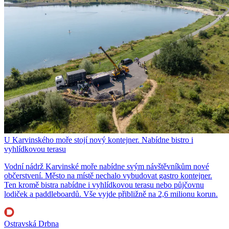
U Karvinského moře stojí nový kontejner. Nabídne bistro i
vyhlídkovou terasu
Vodní nádrž Karvinské moře nabídne svým návštěvníkům nové
občerstvení. Město na místě nechalo vybudovat gastro kontejner.
Ten kromě bistra nabídne i vyhlídkovou terasu nebo půjčovnu
lodiček a paddleboardů. Vše vyjde přibližně na 2,6 milionu korun.
Ostravská Drbna