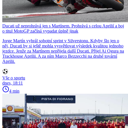
Ducati už neprohrává jen s Martínem. Prohrává s celou Aprilií a boj
o titul MotoGP začíná vypadat úplně jinak
Jorge Martín vyhrál sobotní sprint v Silverstonu. Kdyby šlo jen o
něj, Ducati by si ještě mohla vysvětlovat výsledek kvalitou jednoho
jezdce. Jenže za Martínem nepřijela další Ducati. Přijel Ai Ogura na
Trackhouse Aprilii. A za ním Marco Bezzecchi na druhé tovární
Aprilii.
Vše o sportu
dnes, 18:11
4 min