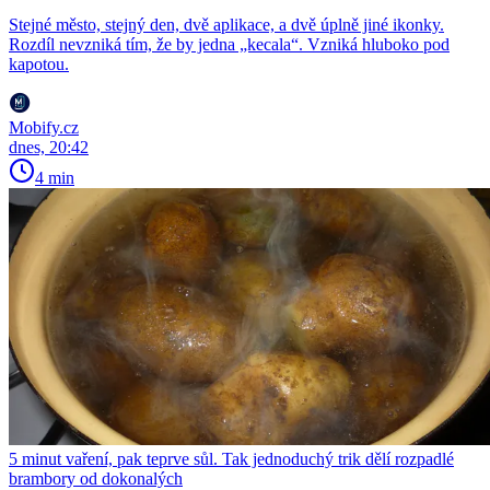
Stejné město, stejný den, dvě aplikace, a dvě úplně jiné ikonky.
Rozdíl nevzniká tím, že by jedna „kecala“. Vzniká hluboko pod
kapotou.
Mobify.cz
dnes, 20:42
4 min
5 minut vaření, pak teprve sůl. Tak jednoduchý trik dělí rozpadlé
brambory od dokonalých