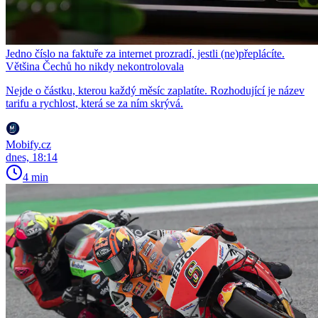
Jedno číslo na faktuře za internet prozradí, jestli (ne)přeplácíte.
Většina Čechů ho nikdy nekontrolovala
Nejde o částku, kterou každý měsíc zaplatíte. Rozhodující je název
tarifu a rychlost, která se za ním skrývá.
Mobify.cz
dnes, 18:14
4 min