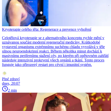
Kryoterapie celého těla: Regenerace a prevence vyhoření
Celotělová kryoterapie se z alternativního konceptu rychle mění v
uznávanou součást moderní regenerační medicíny. Krátkodobé
vystavení organismu extrémnímu suchému chladu vyvolává v těle
silnou neuroendokrinní reakci. Během několika minut dochází k
masivnímu perifernímu stažení cév, po kterém při opětovném zahřátí
následuje intenzivní prokrvení všech orgánů a tkání. Tento proces
funguje jako přirozený restart pro cévní i imunitní systém.
Plné zdraví
dnes, 20:07
2 min