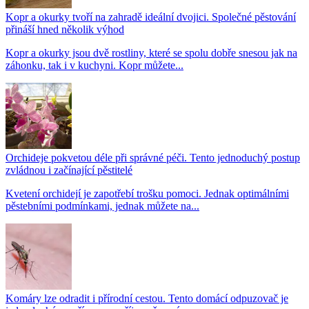
Kopr a okurky tvoří na zahradě ideální dvojici. Společné pěstování
přináší hned několik výhod
Kopr a okurky jsou dvě rostliny, které se spolu dobře snesou jak na
záhonku, tak i v kuchyni. Kopr můžete...
Orchideje pokvetou déle při správné péči. Tento jednoduchý postup
zvládnou i začínající pěstitelé
Kvetení orchidejí je zapotřebí trošku pomoci. Jednak optimálními
pěstebními podmínkami, jednak můžete na...
Komáry lze odradit i přírodní cestou. Tento domácí odpuzovač je