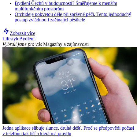
Bydlení Čechů v budoucnosti? Směřujeme k menším
multifunkčním prostorům
Orchideje pokvetou déle při správné péči. Tento jednoduchý
postup zvládnou i začínající pěstitelé
Zobrazit více
Lifestyle
Bydlení
Vybrali jsme pro vás
Magazíny a zajímavosti
Jedna aplikace slibuje slunce, druhá déšť. Proč se předpovědi počasí
v telefonu tak liší a která má pravdu