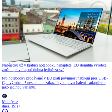
Nabíječku už v krabici notebooku nenajdete. EU donutila výrobce
změnit pravidla, od dubna jedině za své
Pro notebooky prodávané v EU platí povinnost nabíjení přes USB-
C, a výrobci už nesmí nutit zákazníky kupovat balení s adaptérem
jako jedinou variantu.
Mobify.cz
dnes, 19:17