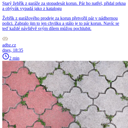
Starý žebřík z garáže za stopadesát korun. Pár ho natřel, přidal prkna
a obývák vypadá jako z katalogu
Žebřík z garážového prodeje za korun přetvořil pár v nádhernou
polici. Zabralo jim to jen chvilku a stálo je to pár korun. Navíc se
teď každé návštěvě svým dílem můžou pochlubit.
adbz.cz
dnes, 18:35
2 min