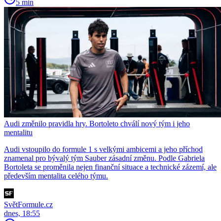
5 min
Audi změnilo pravidla hry. Bortoleto chválí nový tým i jeho
mentalitu
Audi vstoupilo do formule 1 s velkými ambicemi a jeho příchod
znamenal pro bývalý tým Sauber zásadní změnu. Podle Gabriela
Bortoleta se proměnila nejen finanční situace a technické zázemí, ale
především mentalita celého týmu.
SvětFormule.cz
dnes, 18:55