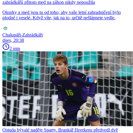
zahrádkářů přitom med na záhon nikdy nepoužila
Okurky a med jsou tu od toho, aby vaše letní zahradničení bylo
plodné i veselé. Když víte, jak na to, určitě nešlápnete vedle.
Chalupáři-Zahrádkáři
dnes, 20:38
2 min
Ostuda bývalé naděje Sparty. Brankář Heerkens předvedl dvě