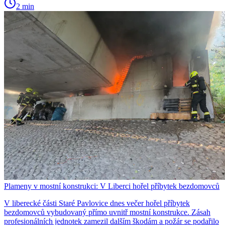
2 min
Plameny v mostní konstrukci: V Liberci hořel příbytek bezdomovců
V liberecké části Staré Pavlovice dnes večer hořel příbytek
bezdomovců vybudovaný přímo uvnitř mostní konstrukce. Zásah
profesionálních jednotek zamezil dalším škodám a požár se podařilo