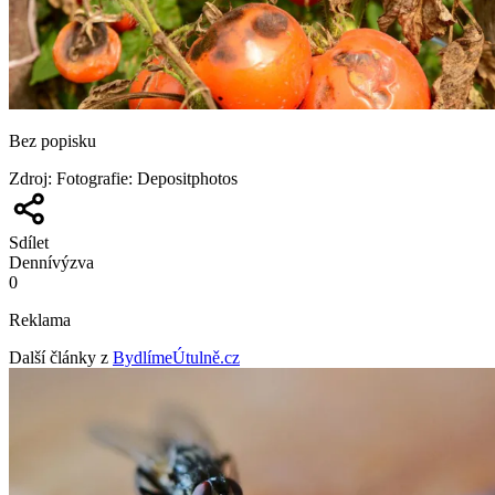
Bez popisku
Zdroj
:
Fotografie: Depositphotos
Sdílet
Denní
výzva
0
Reklama
Další články z
BydlímeÚtulně.cz