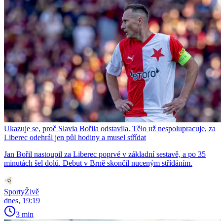
Ukazuje se, proč Slavia Bořila odstavila. Tělo už nespolupracuje, za
Liberec odehrál jen půl hodiny a musel střídat
Jan Bořil nastoupil za Liberec poprvé v základní sestavě, a po 35
minutách šel dolů. Debut v Brně skončil nuceným střídáním.
SportyŽivě
dnes, 19:19
3 min