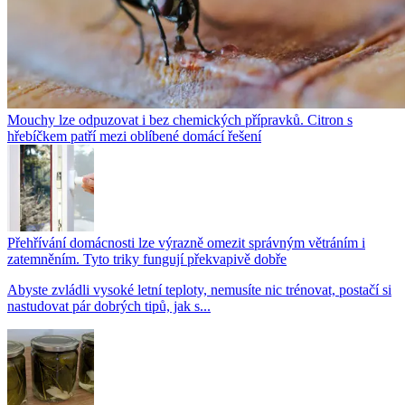
Mouchy lze odpuzovat i bez chemických přípravků. Citron s
hřebíčkem patří mezi oblíbené domácí řešení
Přehřívání domácnosti lze výrazně omezit správným větráním i
zatemněním. Tyto triky fungují překvapivě dobře
Abyste zvládli vysoké letní teploty, nemusíte nic trénovat, postačí si
nastudovat pár dobrých tipů, jak s...