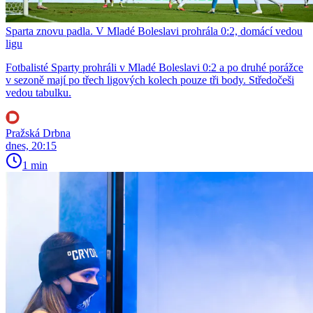
Sparta znovu padla. V Mladé Boleslavi prohrála 0:2, domácí vedou
ligu
Fotbalisté Sparty prohráli v Mladé Boleslavi 0:2 a po druhé porážce
v sezoně mají po třech ligových kolech pouze tři body. Středočeši
vedou tabulku.
Pražská Drbna
dnes, 20:15
1 min