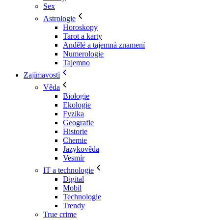
Sex
Astrologie
Horoskopy
Tarot a karty
Andělé a tajemná znamení
Numerologie
Tajemno
Zajímavosti
Věda
Biologie
Ekologie
Fyzika
Geografie
Historie
Chemie
Jazykověda
Vesmír
IT a technologie
Digital
Mobil
Technologie
Trendy
True crime