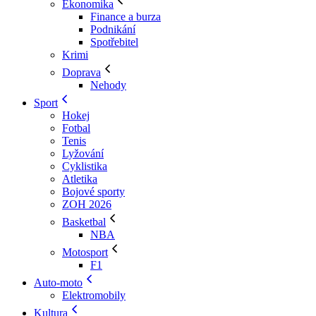
Ekonomika
Finance a burza
Podnikání
Spotřebitel
Krimi
Doprava
Nehody
Sport
Hokej
Fotbal
Tenis
Lyžování
Cyklistika
Atletika
Bojové sporty
ZOH 2026
Basketbal
NBA
Motosport
F1
Auto-moto
Elektromobily
Kultura