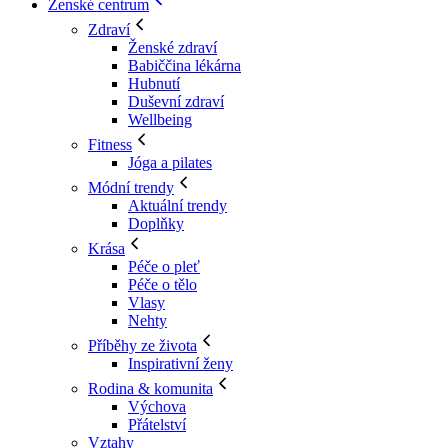
Ženské centrum
Zdraví
Ženské zdraví
Babiččina lékárna
Hubnutí
Duševní zdraví
Wellbeing
Fitness
Jóga a pilates
Módní trendy
Aktuální trendy
Doplňky
Krása
Péče o pleť
Péče o tělo
Vlasy
Nehty
Příběhy ze života
Inspirativní ženy
Rodina & komunita
Výchova
Přátelství
Vztahy