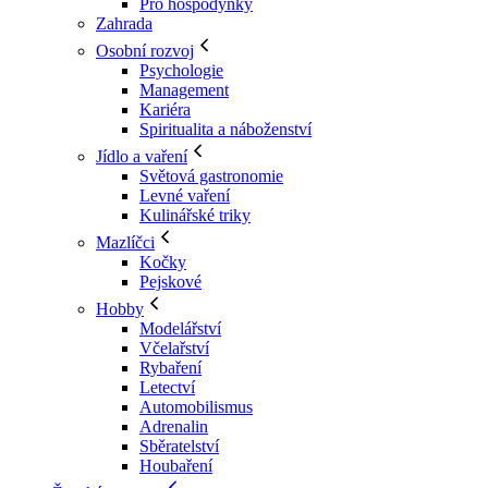
Pro hospodyňky
Zahrada
Osobní rozvoj
Psychologie
Management
Kariéra
Spiritualita a náboženství
Jídlo a vaření
Světová gastronomie
Levné vaření
Kulinářské triky
Mazlíčci
Kočky
Pejskové
Hobby
Modelářství
Včelařství
Rybaření
Letectví
Automobilismus
Adrenalin
Sběratelství
Houbaření