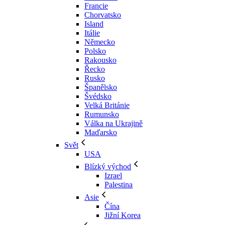
Francie
Chorvatsko
Island
Itálie
Německo
Polsko
Rakousko
Řecko
Rusko
Španělsko
Švédsko
Velká Británie
Rumunsko
Válka na Ukrajině
Maďarsko
Svět
USA
Blízký východ
Izrael
Palestina
Asie
Čína
Jižní Korea