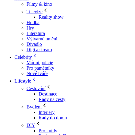
Filmy & kino
Televize
Reality show
Hudba
Hry
Literatura
Výtvarné umění
Divadlo
Digi a stream
Celebrity
Módní policie
Pro pamětníky
Nové tváře
Lifestyle
Cestování
Destinace
Rady na cesty
Bydlení
Interiery
Rady do domu
DIY
Pro kutily