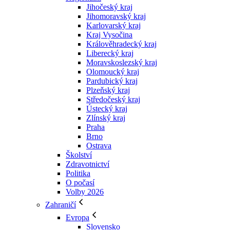
Jihočeský kraj
Jihomoravský kraj
Karlovarský kraj
Kraj Vysočina
Králověhradecký kraj
Liberecký kraj
Moravskoslezský kraj
Olomoucký kraj
Pardubický kraj
Plzeňský kraj
Středočeský kraj
Ústecký kraj
Zlínský kraj
Praha
Brno
Ostrava
Školství
Zdravotnictví
Politika
O počasí
Volby 2026
Zahraničí
Evropa
Slovensko