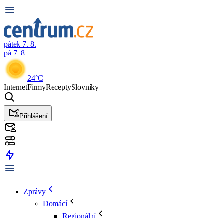
pátek 7. 8.
pá 7. 8.
24°C
Internet
Firmy
Recepty
Slovníky
Přihlášení
Zprávy
Domácí
Regionální