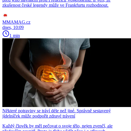
zkušenost české legendy může ve Frankfurtu rozhodnout.
MMAMAG.cz
dnes, 10:09
1 min
Některé potraviny se tráví déle než jiné. Správně sestavený
jídelníček může podpořit zdravé trávení
Každý člověk by měl pečovat o svoje tělo, nejen zvenčí, ale