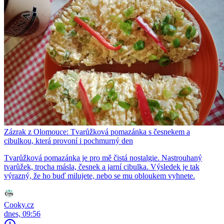
Zázrak z Olomouce: Tvarůžková pomazánka s česnekem a
cibulkou, která provoní i pochmurný den
Tvarůžková pomazánka je pro mě čistá nostalgie. Nastrouhaný
tvarůžek, trocha másla, česnek a jarní cibulka. Výsledek je tak
výrazný, že ho buď milujete, nebo se mu obloukem vyhnete.
Cooky.cz
dnes, 09:56