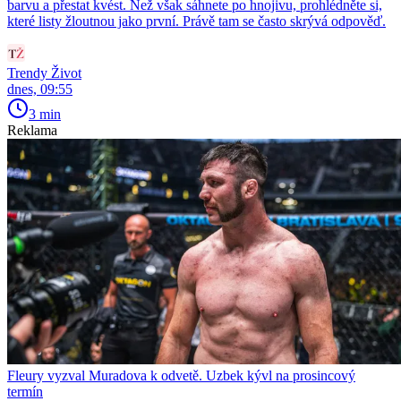
barvu a přestat kvést. Než však sáhnete po hnojivu, prohlédněte si,
které listy žloutnou jako první. Právě tam se často skrývá odpověď.
Trendy Život
dnes, 09:55
3 min
Reklama
Fleury vyzval Muradova k odvetě. Uzbek kývl na prosincový
termín