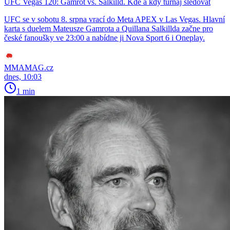
UFC Vegas 120: Gamrot vs. Salkilld. Kde a kdy turnaj sledovat
UFC se v sobotu 8. srpna vrací do Meta APEX v Las Vegas. Hlavní
karta s duelem Mateusze Gamrota a Quillana Salkillda začne pro
české fanoušky ve 23:00 a nabídne ji Nova Sport 6 i Oneplay.
MMAMAG.cz
dnes, 10:03
1 min