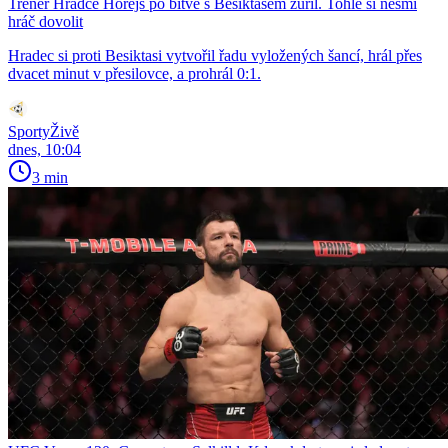
Trenér Hradce Horejš po bitvě s Besiktasem zuřil. Tohle si nesmí
hráč dovolit
Hradec si proti Besiktasi vytvořil řadu vyložených šancí, hrál přes
dvacet minut v přesilovce, a prohrál 0:1.
SportyŽivě
dnes, 10:04
3 min