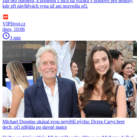
žila bez partnera, a poslední z nich na vozíku v domově pro seniory,
kde při návštěvách syna už ani nezvedla oči.
VIPživot.cz
dnes, 10:06
3 min
Michael Douglas ukázal svou největší pýchu: Dcera Carys bere
dech, oči zdědila po slavné matce