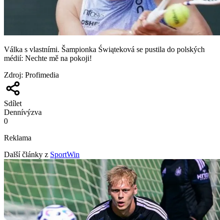
Válka s vlastními. Šampionka Świąteková se pustila do polských
médií: Nechte mě na pokoji!
Zdroj
:
Profimedia
Sdílet
Denní
výzva
0
Reklama
Další články z
SportWin