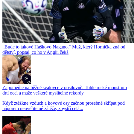
„Bude to takové Haškovo Nagano." Muž, který Horníčka zná od
dětství, popsal, co ho v Anglii čeká
Zapomeňte na běžné svalovce v posilovně. Tohle ruské monstrum
drtí ocel a maže veškeré myslitelné rekordy
Když ztěžkne vzduch a kovové osy začnou prosebně skřípat pod
náporem neuvěřitelné zátěže, zbystří celá...