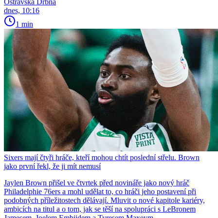
Ostravská Drbna
dnes, 10:16
1 min
Sixers mají čtyři hráče, kteří mohou chtít poslední střelu. Brown
jako první řekl, že ji mít nemusí
Jaylen Brown přišel ve čtvrtek před novináře jako nový hráč
Philadelphie 76ers a mohl udělat to, co hráči jeho postavení při
podobných příležitostech dělávají. Mluvit o nové kapitole kariéry,
ambicích na titul a o tom, jak se těší na spolupráci s LeBronem
Jamesem, Joelem Embiidem a Tyresem Maxeym.