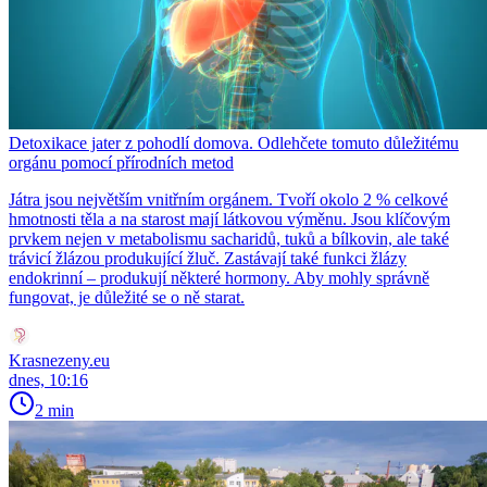
Detoxikace jater z pohodlí domova. Odlehčete tomuto důležitému
orgánu pomocí přírodních metod
Játra jsou největším vnitřním orgánem. Tvoří okolo 2 % celkové
hmotnosti těla a na starost mají látkovou výměnu. Jsou klíčovým
prvkem nejen v metabolismu sacharidů, tuků a bílkovin, ale také
trávicí žlázou produkující žluč. Zastávají také funkci žlázy
endokrinní – produkují některé hormony. Aby mohly správně
fungovat, je důležité se o ně starat.
Krasnezeny.eu
dnes, 10:16
2 min