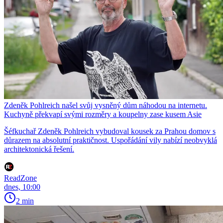
Zdeněk Pohlreich našel svůj vysněný dům náhodou na internetu.
Kuchyně překvapí svými rozměry a koupelny zase kusem Asie
Šéfkuchař Zdeněk Pohlreich vybudoval kousek za Prahou domov s
důrazem na absolutní praktičnost. Uspořádání vily nabízí neobvyklá
architektonická řešení.
ReadZone
dnes, 10:00
2 min