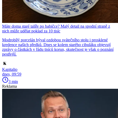
Máte doma staré talíře po babičce? Malý detail na spodní straně z
nich může udělat poklad za 10 tisíc
Modrobílý porcelán býval ozdobou svátečního stolu i prosklené
kredence našich předků. Dnes se kolem starého cibuláku objevují
zprávy o částkách v řádu tisíců korun, skutečnost je však o poznání
pestřejší.
Kapitalio
dnes, 09:59
3 min
Reklama