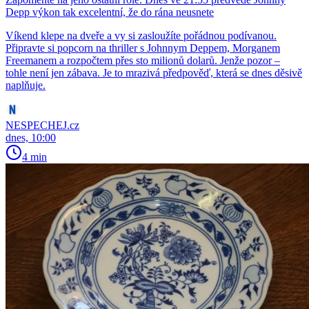
Depp výkon tak excelentní, že do rána neusnete
Víkend klepe na dveře a vy si zasloužíte pořádnou podívanou.
Připravte si popcorn na thriller s Johnnym Deppem, Morganem
Freemanem a rozpočtem přes sto milionů dolarů. Jenže pozor –
tohle není jen zábava. Je to mrazivá předpověď, která se dnes děsivě
naplňuje.
NESPECHEJ.cz
dnes, 10:00
4 min