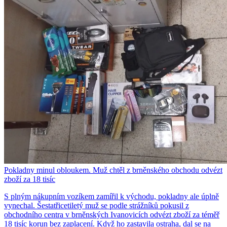
Pokladny minul obloukem. Muž chtěl z brněnského obchodu odvézt
zboží za 18 tisíc
S plným nákupním vozíkem zamířil k východu, pokladny ale úplně
vynechal. Šestatřicetiletý muž se podle strážníků pokusil z
obchodního centra v brněnských Ivanovicích odvézt zboží za téměř
18 tisíc korun bez zaplacení. Když ho zastavila ostraha, dal se na