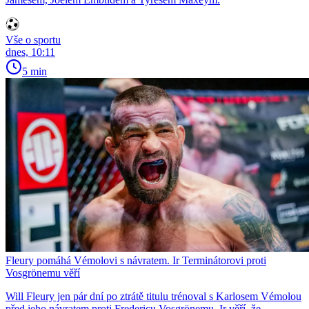
Vše o sportu
dnes, 10:11
5 min
Fleury pomáhá Vémolovi s návratem. Ir Terminátorovi proti
Vosgrönemu věří
Will Fleury jen pár dní po ztrátě titulu trénoval s Karlosem Vémolou
před jeho návratem proti Fredericu Vosgrönemu. Ir věří, že