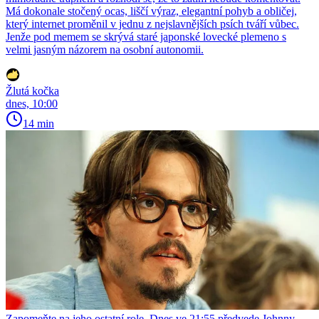
Má dokonale stočený ocas, liščí výraz, elegantní pohyb a obličej,
který internet proměnil v jednu z nejslavnějších psích tváří vůbec.
Jenže pod memem se skrývá staré japonské lovecké plemeno s
velmi jasným názorem na osobní autonomii.
Žlutá kočka
dnes, 10:00
14 min
Zapomeňte na jeho ostatní role. Dnes ve 21:55 předvede Johnny