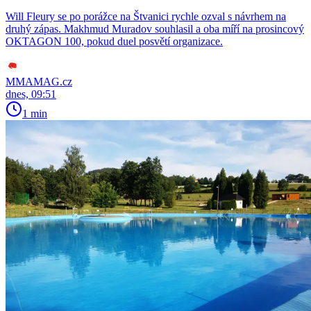
Will Fleury se po porážce na Štvanici rychle ozval s návrhem na
druhý zápas. Makhmud Muradov souhlasil a oba míří na prosincový
OKTAGON 100, pokud duel posvětí organizace.
MMAMAG.cz
dnes, 09:51
1 min