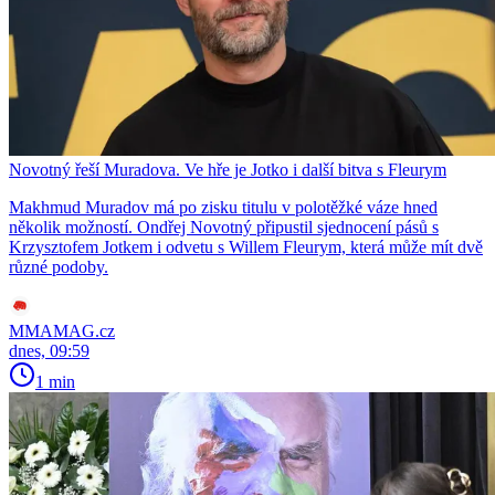
Novotný řeší Muradova. Ve hře je Jotko i další bitva s Fleurym
Makhmud Muradov má po zisku titulu v polotěžké váze hned
několik možností. Ondřej Novotný připustil sjednocení pásů s
Krzysztofem Jotkem i odvetu s Willem Fleurym, která může mít dvě
různé podoby.
MMAMAG.cz
dnes, 09:59
1 min