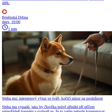
útěk.
Brněnská Drbna
dnes, 10:00
1 min
Shiba inu: internetový výraz ve tváři, kočičí názor na poslušnost
Shiba inu vypadá, jako by člověka právě přistihl při něčem
mimořádně trapném a rozhodl se, že to zatím nebude komentovat.