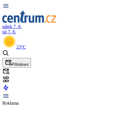
pátek 7. 8.
pá 7. 8.
23°C
Přihlášení
Reklama