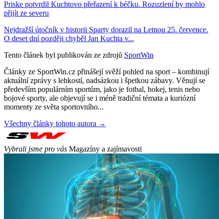
Priske potvrdil Kuchtovo přeřazení k béčku. Rozuzlení by mohlo
přijít ze severu
Nejdražší útočník v historii Sparty dorazil na Letnou 25. července.
O deset dní později chyběl Jan Kuchta v...
Tento článek byl publikován ze zdrojů
SportWin
Články ze SportWin.cz přinášejí svěží pohled na sport – kombinují
aktuální zprávy s lehkostí, nadsázkou i špetkou zábavy. Věnují se
především populárním sportům, jako je fotbal, hokej, tenis nebo
bojové sporty, ale objevují se i méně tradiční témata a kuriózní
momenty ze světa sportovního...
Všechny články tohoto autora →
Vybrali jsme pro vás
Magazíny a zajímavosti