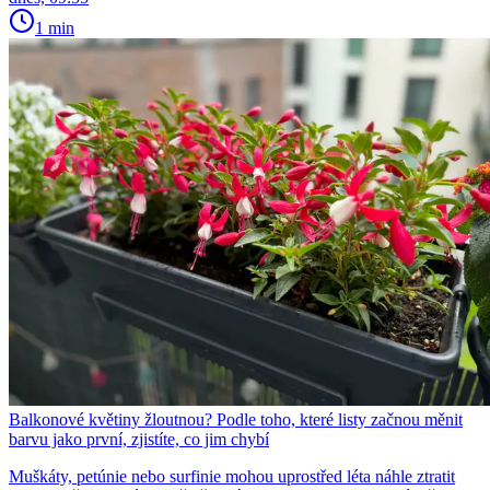
1 min
Balkonové květiny žloutnou? Podle toho, které listy začnou měnit
barvu jako první, zjistíte, co jim chybí
Muškáty, petúnie nebo surfinie mohou uprostřed léta náhle ztratit