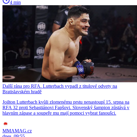
4 min
Další rána pro RFA. Lutterbach vypadl z titulové odvety na
Bratislavském hradě
Joilton Lutterbach kvůli zlomenému prstu nenastoupí 15. srpna na
RFA 32 proti Sebastiánovi Fapšovi. Slovenský šampion zůstává v
hlavním zápase a soupeře mu mají pomoci vybrat fanoušci.
MMAMAG.cz
dnes, 09:55