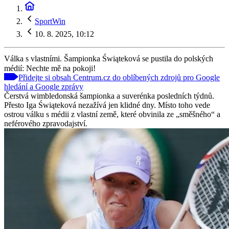
SportWin
10. 8. 2025, 10:12
Válka s vlastními. Šampionka Świąteková se pustila do polských
médií: Nechte mě na pokoji!
Přidejte si obsah Centrum.cz do oblíbených zdrojů pro Google
hledání a Google zprávy
Čerstvá wimbledonská šampionka a suverénka posledních týdnů.
Přesto Iga Świąteková nezažívá jen klidné dny. Místo toho vede
ostrou válku s médii z vlastní země, které obvinila ze „směšného“ a
neférového zpravodajství.