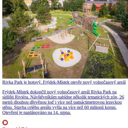
Rivka Park je hotový. Frýdek-Místek otevře nový volnočasový areál
Frýdek-Místek dokončil nový volnočasový areál Rivka Park na
sídlišti Riviéra. Návštěvníkům nabídne několik tematických zón, 26
metrů dlouhou dřevěnou loď i více než patnáctimetrovou lezeckou
stěnu. Stavba celého areálu vyšla na více než 60 milionů korun.
Otevření je naplánováno na 14. srpna.