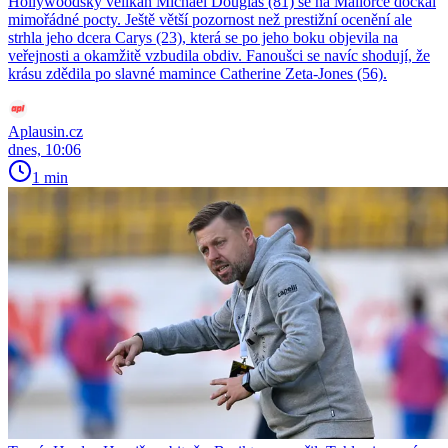
Hollywoodský velikán Michael Douglas (81) se na Mallorce dočkal
mimořádné pocty. Ještě větší pozornost než prestižní ocenění ale
strhla jeho dcera Carys (23), která se po jeho boku objevila na
veřejnosti a okamžitě vzbudila obdiv. Fanoušci se navíc shodují, že
krásu zdědila po slavné mamince Catherine Zeta-Jones (56).
Aplausin.cz
dnes, 10:06
1 min