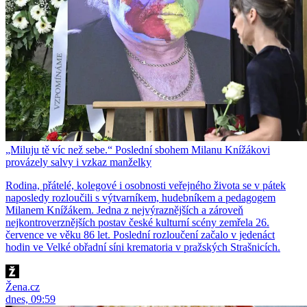
„Miluju tě víc než sebe.“ Poslední sbohem Milanu Knížákovi
provázely salvy i vzkaz manželky
Rodina, přátelé, kolegové i osobnosti veřejného života se v pátek
naposledy rozloučili s výtvarníkem, hudebníkem a pedagogem
Milanem Knížákem. Jedna z nejvýraznějších a zároveň
nejkontroverznějších postav české kulturní scény zemřela 26.
července ve věku 86 let. Poslední rozloučení začalo v jedenáct
hodin ve Velké obřadní síni krematoria v pražských Strašnicích.
Žena.cz
dnes, 09:59