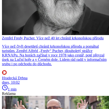
Zemřel Fredy Pucher. Více než 40 let chránil krkonošskou přírodu
Více než čtyři desetiletí chránil krkonošskou přírodu a pomáhal
turistům. Zemřel Alfréd „Fredy“ Pucher, dlouholetý strážce
KRNAPu. Na horách začínal v roce 1978 jako cestář, poté převzal
úsek na Luční hoře a v Černém dole. Lidem rád radil v informačním
srubu i po odchodu do důchodu.
Hradecká Drbna
dnes, 10:02
1 min
Reklama