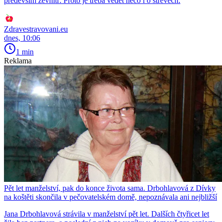
především zevnitř. Proto je třeba vědět něco i o střevech.
Zdravestravovani.eu
dnes, 10:06
1 min
Reklama
Pět let manželství, pak do konce života sama. Drbohlavová z Dívky
na koštěti skončila v pečovatelském domě, nepoznávala ani nejbližší
Jana Drbohlavová strávila v manželství pět let. Dalších čtyřicet let