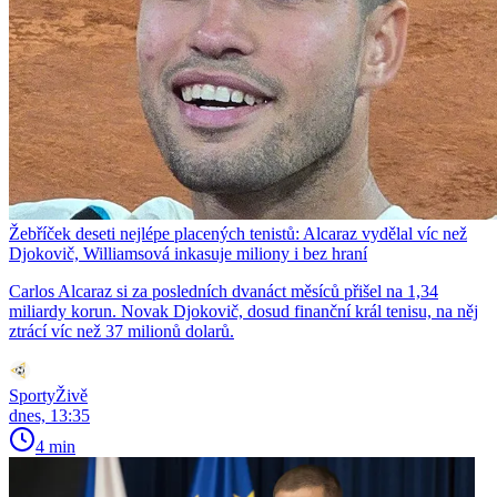
Žebříček deseti nejlépe placených tenistů: Alcaraz vydělal víc než
Djokovič, Williamsová inkasuje miliony i bez hraní
Carlos Alcaraz si za posledních dvanáct měsíců přišel na 1,34
miliardy korun. Novak Djokovič, dosud finanční král tenisu, na něj
ztrácí víc než 37 milionů dolarů.
SportyŽivě
dnes, 13:35
4 min