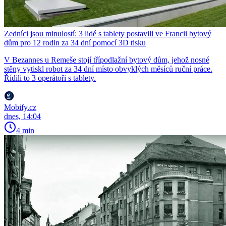
Zedníci jsou minulostí: 3 lidé s tablety postavili ve Francii bytový
dům pro 12 rodin za 34 dní pomocí 3D tisku
V Bezannes u Remeše stojí třípodlažní bytový dům, jehož nosné
stěny vytiskl robot za 34 dní místo obvyklých měsíců ruční práce.
Řídili to 3 operátoři s tablety.
Mobify.cz
dnes, 14:04
4 min