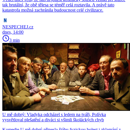
tak brutální, že obě tělesa se téměř celá roztavila. A právě tato
katastrofa možná zachránila budoucnost celé civilizace.
NESPECHEJ.cz
dnes, 14:00
3 min
U mě dobrý: Vladyka odcházel s ledem na tváři, Polívka
vysvětloval plešatění a diváci si všimli školáckých chyb
Komedie U mě dobrý přinesla štábu fyzickou bolest i zklamání z