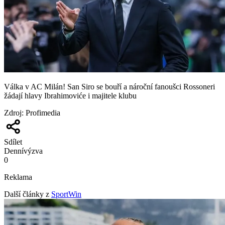
Válka v AC Milán! San Siro se bouří a nároční fanoušci Rossoneri
žádají hlavy Ibrahimoviće i majitele klubu
Zdroj
:
Profimedia
Sdílet
Denní
výzva
0
Reklama
Další články z
SportWin