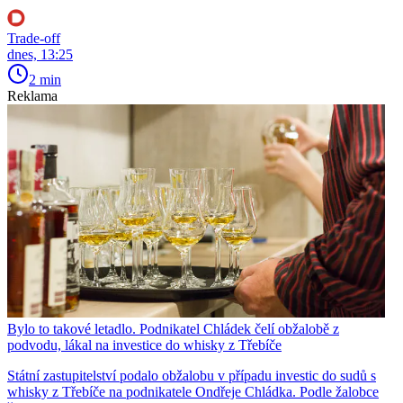
Trade-off
dnes, 13:25
2 min
Reklama
Bylo to takové letadlo. Podnikatel Chládek čelí obžalobě z
podvodu, lákal na investice do whisky z Třebíče
Státní zastupitelství podalo obžalobu v případu investic do sudů s
whisky z Třebíče na podnikatele Ondřeje Chládka. Podle žalobce