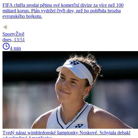
FIFA chtěla prodat pětinu své komerční divize za více než 100
miliard korun. Plán vydržel čtyři dny, než ho pohřbila hrozba
evropského bojkotu.
SportyŽivě
dnes, 13:51
4 min
Tvrdý náraz wimbledonské šampionky Noskové. Schytala debakl