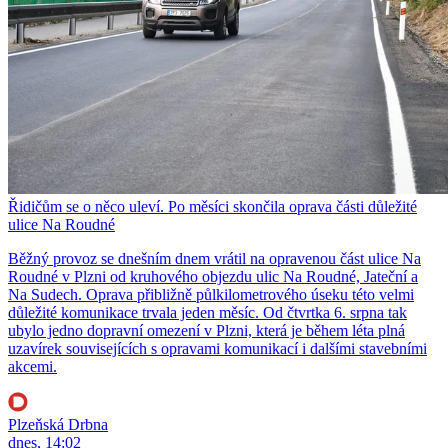
Řidičům se o něco uleví. Po měsíci skončila oprava části důležité
ulice Na Roudné
Běžný provoz se dnešním dnem vrátil na opravenou část ulice Na
Roudné v Plzni od kruhového objezdu ulic Na Roudné, Jateční a
Na Sudech. Oprava přibližně půlkilometrového úseku této velmi
důležité komunikace trvala jeden měsíc. Od čtvrtka 6. srpna tak
ubylo jedno dopravní omezení v Plzni, která je během léta plná
uzavírek souvisejících s opravami komunikací i dalšími stavebními
akcemi.
Plzeňská Drbna
dnes, 14:02