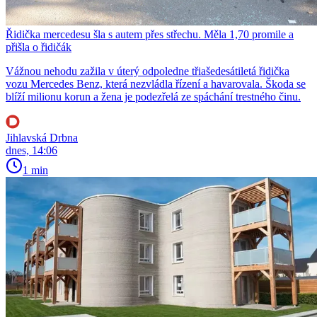
Řidička mercedesu šla s autem přes střechu. Měla 1,70 promile a
přišla o řidičák
Vážnou nehodu zažila v úterý odpoledne třiašedesátiletá řidička
vozu Mercedes Benz, která nezvládla řízení a havarovala. Škoda se
blíží milionu korun a žena je podezřelá ze spáchání trestného činu.
Jihlavská Drbna
dnes, 14:06
1 min