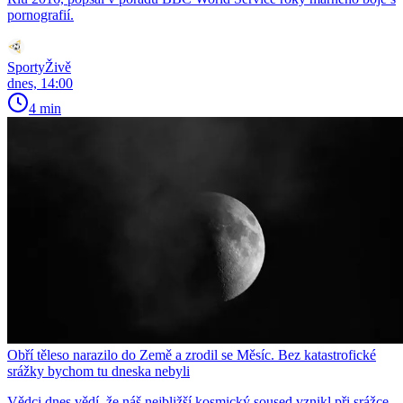
pornografií.
SportyŽivě
dnes, 14:00
4 min
Obří těleso narazilo do Země a zrodil se Měsíc. Bez katastrofické
srážky bychom tu dneska nebyli
Vědci dnes vědí, že náš nejbližší kosmický soused vznikl při srážce