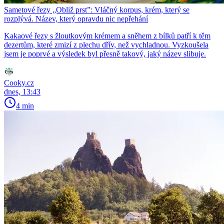
Sametové řezy „Obliž prst”: Vláčný korpus, krém, který se
rozplývá. Název, který opravdu nic nepřehání
Kakaové řezy s žloutkovým krémem a sněhem z bílků patří k těm
dezertům, které zmizí z plechu dřív, než vychladnou. Vyzkoušela
jsem je poprvé a výsledek byl přesně takový, jaký název slibuje.
Cooky.cz
dnes, 13:43
4 min