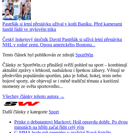
Pastrňák si letní přestávku užíval v kotli Baníku. Před kamerami
fandil řádil ve stylovém triku
Český hokejový útočník David Pastrňák si užívá letní přestávku
NHL v rodné zemi. Opora amerického Bostonu...
Tento článek byl publikován ze zdrojů
SportWin
Články ze SportWin.cz přinášejí svěží pohled na sport – kombinují
aktuální zprávy s lehkostí, nadsázkou i špetkou zábavy. Věnují se
především populárním sportům, jako je fotbal, hokej, tenis nebo
bojové sporty, ale objevují se i méně tradiční témata a kuriózní
momenty ze světa sportovního...
Všechny články tohoto autora →
Další články z kategorie
Sport
Priske o debutantovi Mackovi: Hrál opravdu dobře. Po dvou
minutách na hřišti začal řídit celý tým
G MMA bude mít premiéru v pražské Nové Spirále