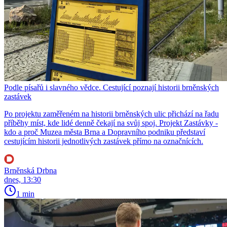
Podle písařů i slavného vědce. Cestující poznají historii brněnských
zastávek
Po projektu zaměřeném na historii brněnských ulic přichází na řadu
příběhy míst, kde lidé denně čekají na svůj spoj. Projekt Zastávky -
kdo a proč Muzea města Brna a Dopravního podniku představí
cestujícím historii jednotlivých zastávek přímo na označnících.
Brněnská Drbna
dnes, 13:30
1 min