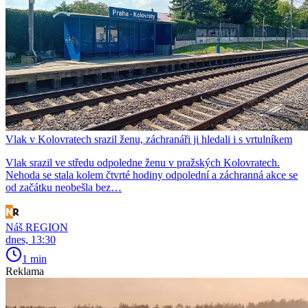
Vlak v Kolovratech srazil ženu, záchranáři ji hledali i s vrtulníkem
Vlak srazil ve středu odpoledne ženu v pražských Kolovratech.
Nehoda se stala kolem čtvrté hodiny odpolední a záchranná akce se
od začátku neobešla bez…
Náš REGION
dnes, 13:30
1 min
Reklama