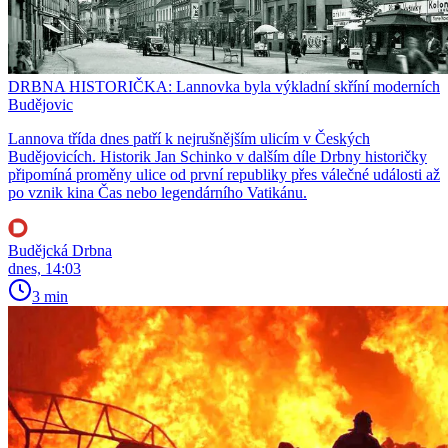
DRBNA HISTORIČKA: Lannovka byla výkladní skříní moderních
Budějovic
Lannova třída dnes patří k nejrušnějším ulicím v Českých
Budějovicích. Historik Jan Schinko v dalším díle Drbny historičky
připomíná proměny ulice od první republiky přes válečné události až
po vznik kina Čas nebo legendárního Vatikánu.
Budějcká Drbna
dnes, 14:03
3 min