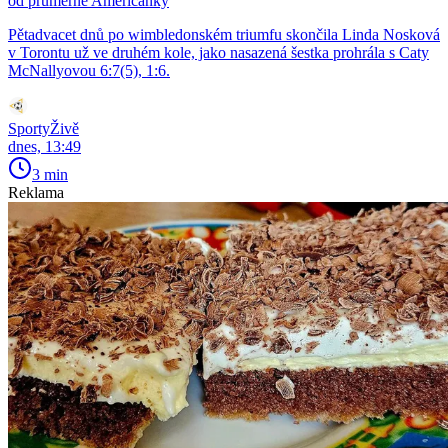
od průměrné Američanky
Pětadvacet dnů po wimbledonském triumfu skončila Linda Nosková
v Torontu už ve druhém kole, jako nasazená šestka prohrála s Caty
McNallyovou 6:7(5), 1:6.
SportyŽivě
dnes, 13:49
3 min
Reklama