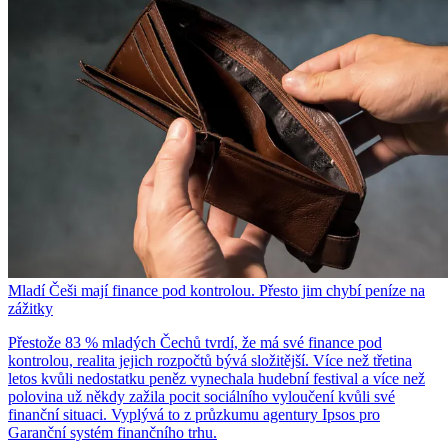
Mladí Češi mají finance pod kontrolou. Přesto jim chybí peníze na
zážitky
Přestože 83 % mladých Čechů tvrdí, že má své finance pod
kontrolou, realita jejich rozpočtů bývá složitější. Více než třetina
letos kvůli nedostatku peněz vynechala hudební festival a více než
polovina už někdy zažila pocit sociálního vyloučení kvůli své
finanční situaci. Vyplývá to z průzkumu agentury Ipsos pro
Garanční systém finančního trhu.