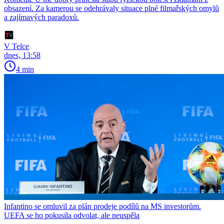
obsazení. Za kamerou se odehrávaly situace plné filmařských omylů
a zajímavých paradoxů.
V Telce
dnes, 13:58
4 min
Infantino se omluvil za plán prodeje podílů na MS investorům.
UEFA se ho pokusila odvolat, ale neuspěla