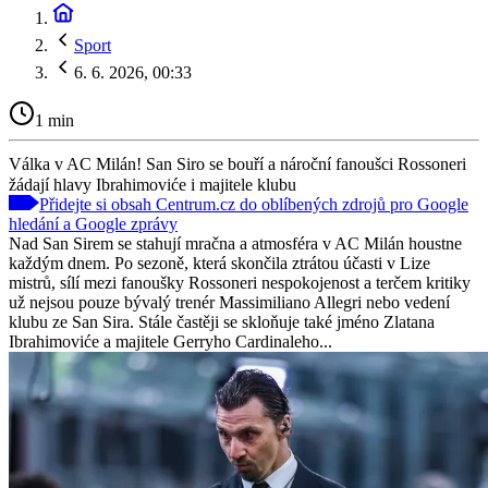
Sport
6. 6. 2026, 00:33
1 min
Válka v AC Milán! San Siro se bouří a nároční fanoušci Rossoneri
žádají hlavy Ibrahimoviće i majitele klubu
Přidejte si obsah Centrum.cz do oblíbených zdrojů pro Google
hledání a Google zprávy
Nad San Sirem se stahují mračna a atmosféra v AC Milán houstne
každým dnem. Po sezoně, která skončila ztrátou účasti v Lize
mistrů, sílí mezi fanoušky Rossoneri nespokojenost a terčem kritiky
už nejsou pouze bývalý trenér Massimiliano Allegri nebo vedení
klubu ze San Sira. Stále častěji se skloňuje také jméno Zlatana
Ibrahimoviće a majitele Gerryho Cardinaleho...