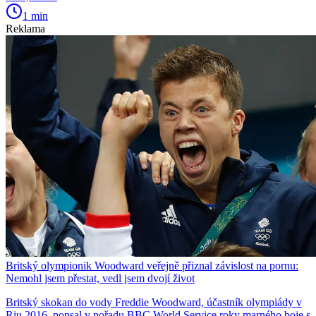
1 min
Reklama
Britský olympionik Woodward veřejně přiznal závislost na pornu:
Nemohl jsem přestat, vedl jsem dvojí život
Britský skokan do vody Freddie Woodward, účastník olympiády v
Riu 2016, popsal v pořadu BBC World Service roky marného boje s