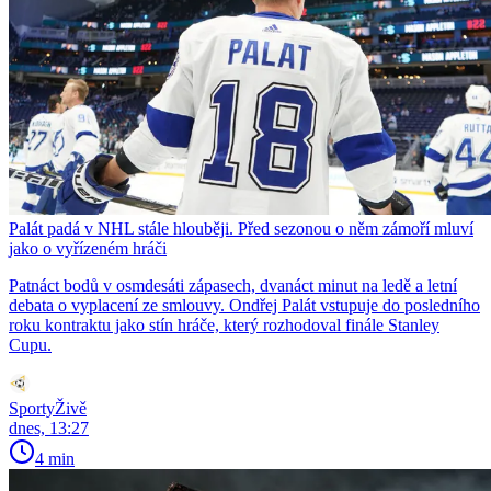
Palát padá v NHL stále hlouběji. Před sezonou o něm zámoří mluví
jako o vyřízeném hráči
Patnáct bodů v osmdesáti zápasech, dvanáct minut na ledě a letní
debata o vyplacení ze smlouvy. Ondřej Palát vstupuje do posledního
roku kontraktu jako stín hráče, který rozhodoval finále Stanley
Cupu.
SportyŽivě
dnes, 13:27
4 min