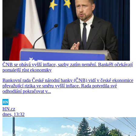
ČNB se obává vyšší inflace, sazby zatím nemění. Bankéři očekávají
pomalejší růst ekonomiky
Bankovní rada České národní banky (ČNB) vidí v české ekonomice
převažující rizika ve směru vyšší inflace. Rada potvrdila své
odhodlání pokračovat v...
HN.cz
dnes, 13:32