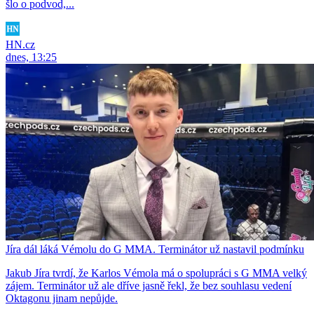
šlo o podvod,...
HN.cz
dnes, 13:25
Jíra dál láká Vémolu do G MMA. Terminátor už nastavil podmínku
Jakub Jíra tvrdí, že Karlos Vémola má o spolupráci s G MMA velký
zájem. Terminátor už ale dříve jasně řekl, že bez souhlasu vedení
Oktagonu jinam nepůjde.