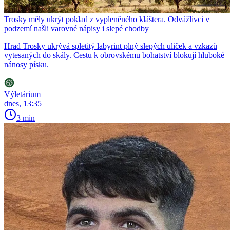
Trosky měly ukrýt poklad z vypleněného kláštera. Odvážlivci v
podzemí našli varovné nápisy i slepé chodby
Hrad Trosky ukrývá spletitý labyrint plný slepých uliček a vzkazů
vytesaných do skály. Cestu k obrovskému bohatství blokují hluboké
nánosy písku.
Výletárium
dnes, 13:35
3 min