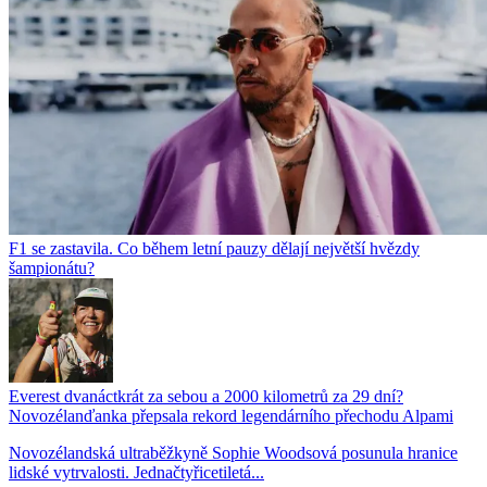
F1 se zastavila. Co během letní pauzy dělají největší hvězdy
šampionátu?
Everest dvanáctkrát za sebou a 2000 kilometrů za 29 dní?
Novozélanďanka přepsala rekord legendárního přechodu Alpami
Novozélandská ultraběžkyně Sophie Woodsová posunula hranice
lidské vytrvalosti. Jednačtyřicetiletá...