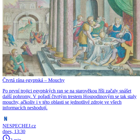
Čtvrtá rána egyptská – Mouchy
Po první trojici egyptských ran se na starověkou říši začaly snášet
další pohromy. V pořadí čtvrtým trestem Hospodinovým se tak staly
mouchy, ačkoliv i v této oblasti se jednotlivé zdroje ve všech
informacích neshodují.
NESPECHEJ.cz
dnes, 13:30