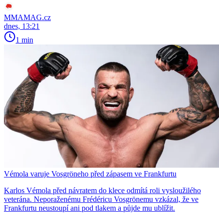
MMAMAG.cz
dnes, 13:21
1 min
Vémola varuje Vosgröneho před zápasem ve Frankfurtu
Karlos Vémola před návratem do klece odmítá roli vysloužilého
veterána. Neporaženému Frédéricu Vosgrönemu vzkázal, že ve
Frankfurtu neustoupí ani pod tlakem a půjde mu ublížit.