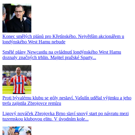
Konec smělých plánů pro Křetínského. Největším akcionářem u
londýnského West Hamu nebude
Smělé plány Newcastlu na ovládnutí londýnského West Hamu
doznaly značných trhlin. Majitel pražské Sparty...
Proti bývalému klubu se góly neslaví. Vašulín udělal výjimku a jeho
trefa zajistila Zbrojovce remízu
Ligový nováček Zbrojovka Brno slaví snový start po návratu mezi
tuzemskou klubovou elitu. V úvodním kole...