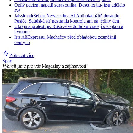
Opilý pacient napadl zdravotníka. Deset let jiu-jitsu udělalo
své
Jaissle odešel do Newcastlu a Al Ahli okamžitě dosadilo
Pusiće. Saúdská síť neztratila kontrolu ani na jediný den
Ukrajina protestuje. Rusové se do boxu vracejí s vlajkou a
hymnou
Ir z AliExpressu. Machačev před obhajobou zesměšnil
Garryho
Zobrazit více
Sport
Vybrali jsme pro vás
Magazíny a zajímavosti