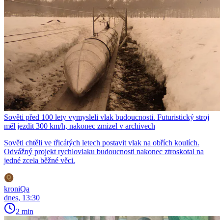
Sověti před 100 lety vymysleli vlak budoucnosti. Futuristický stroj
měl jezdit 300 km/h, nakonec zmizel v archivech
Sověti chtěli ve třicátých letech postavit vlak na obřích koulích.
Odvážný projekt rychlovlaku budoucnosti nakonec ztroskotal na
jedné zcela běžné věci.
kroniQa
dnes, 13:30
2 min