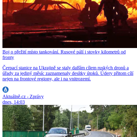
Boj o přežití místo tankování. Rusové pálí i stovky kilometrů od
fronty
Čerpací stanice na Ukrajině se staly dalším cílem ruských dronů a
úřady za jediný měsíc zaznamenaly desítky útoků. Údery přitom cílí
nejen na frontové regiony, ale i na vnitrozemí.
Aktuálně.cz - Zprávy
dnes, 14:03