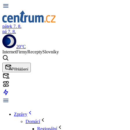
pátek 7. 8.
pá 7. 8.
20°C
Internet
Firmy
Recepty
Slovníky
Přihlášení
Zprávy
Domácí
Regionální