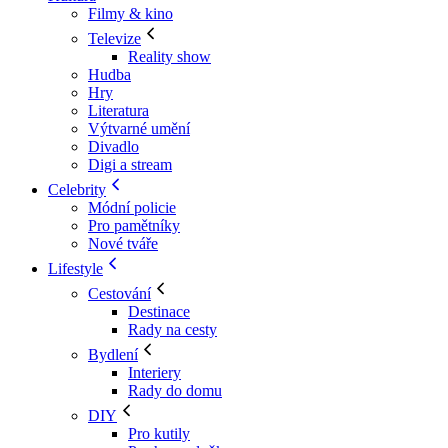
Filmy & kino
Televize
Reality show
Hudba
Hry
Literatura
Výtvarné umění
Divadlo
Digi a stream
Celebrity
Módní policie
Pro pamětníky
Nové tváře
Lifestyle
Cestování
Destinace
Rady na cesty
Bydlení
Interiery
Rady do domu
DIY
Pro kutily