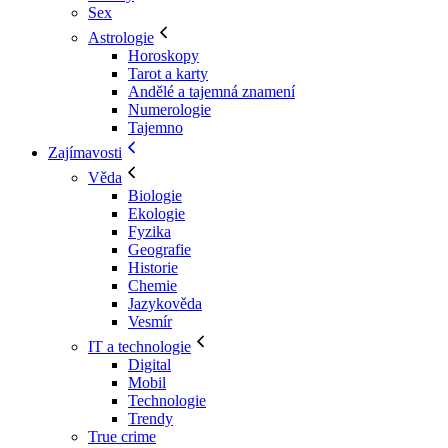
Sex
Astrologie
Horoskopy
Tarot a karty
Andělé a tajemná znamení
Numerologie
Tajemno
Zajímavosti
Věda
Biologie
Ekologie
Fyzika
Geografie
Historie
Chemie
Jazykověda
Vesmír
IT a technologie
Digital
Mobil
Technologie
Trendy
True crime