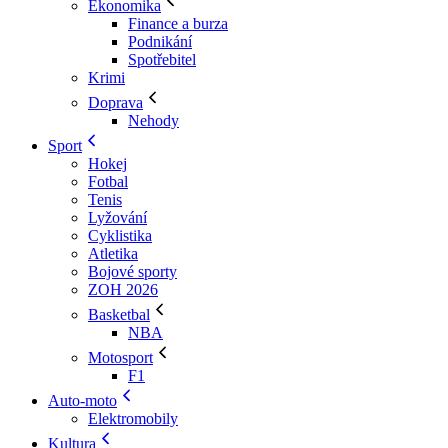
Ekonomika
Finance a burza
Podnikání
Spotřebitel
Krimi
Doprava
Nehody
Sport
Hokej
Fotbal
Tenis
Lyžování
Cyklistika
Atletika
Bojové sporty
ZOH 2026
Basketbal
NBA
Motosport
F1
Auto-moto
Elektromobily
Kultura