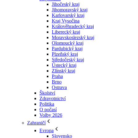
Jihočeský kraj
Jihomoravský kraj
Karlovarský kraj
Kraj Vysočina
Králověhradecký kraj
Liberecký kraj
Moravskoslezský kraj
Olomoucký kraj
Pardubický kraj
Plzeňský kraj
Středočeský kraj
Ústecký kraj
Zlínský kraj
Praha
Brno
Ostrava
Školství
Zdravotnictví
Politika
O počasí
Volby 2026
Zahraničí
Evropa
Slovensko