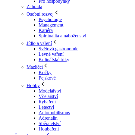
Pro hospodyňky
Zahrada
Osobní rozvoj
Psychologie
Management
Kariéra
Spiritualita a náboženství
Jídlo a vaření
Světová gastronomie
Levné vaření
Kulinářské triky
Mazlíčci
Kočky
Pejskové
Hobby
Modelářství
Včelařství
Rybaření
Letectví
Automobilismus
Adrenalin
Sběratelství
Houbaření