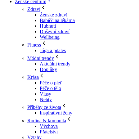
Ženské centrum
Zdraví
Ženské zdraví
Babiččina lékárna
Hubnutí
Duševní zdraví
Wellbeing
Fitness
Jóga a pilates
Módní trendy
Aktuální trendy
Doplňky
Krása
Péče o pleť
Péče o tělo
Vlasy
Nehty
Příběhy ze života
Inspirativní ženy
Rodina & komunita
Výchova
Přátelství
Vztahy