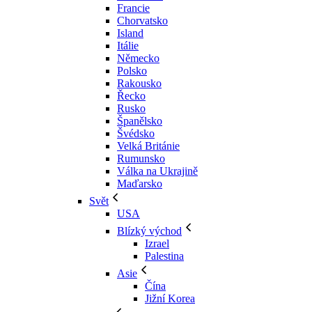
Francie
Chorvatsko
Island
Itálie
Německo
Polsko
Rakousko
Řecko
Rusko
Španělsko
Švédsko
Velká Británie
Rumunsko
Válka na Ukrajině
Maďarsko
Svět
USA
Blízký východ
Izrael
Palestina
Asie
Čína
Jižní Korea