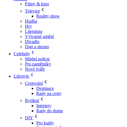
Filmy & kino
Televize
Reality show
Hudba
Hry
Literatura
Výtvarné umění
Divadlo
Digi a stream
Celebrity
Módní policie
Pro pamětníky
Nové tváře
Lifestyle
Cestování
Destinace
Rady na cesty
Bydlení
Interiery
Rady do domu
DIY
Pro kutily