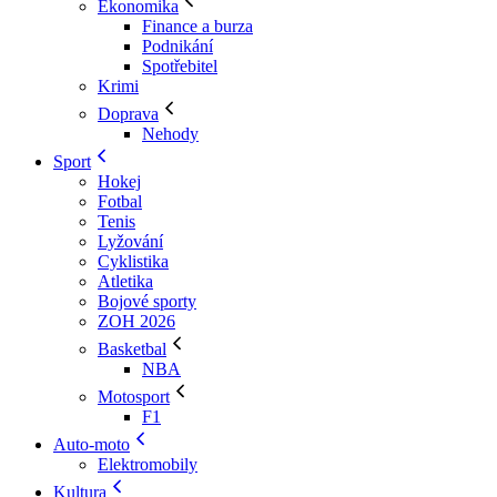
Ekonomika
Finance a burza
Podnikání
Spotřebitel
Krimi
Doprava
Nehody
Sport
Hokej
Fotbal
Tenis
Lyžování
Cyklistika
Atletika
Bojové sporty
ZOH 2026
Basketbal
NBA
Motosport
F1
Auto-moto
Elektromobily
Kultura