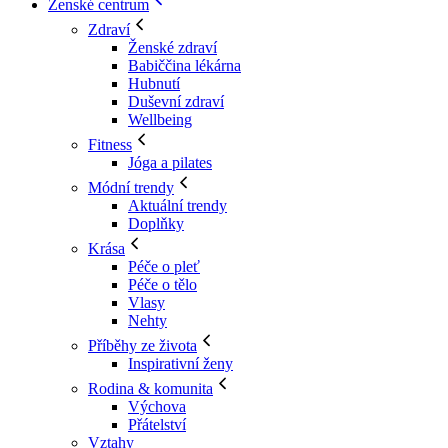
Ženské centrum
Zdraví
Ženské zdraví
Babiččina lékárna
Hubnutí
Duševní zdraví
Wellbeing
Fitness
Jóga a pilates
Módní trendy
Aktuální trendy
Doplňky
Krása
Péče o pleť
Péče o tělo
Vlasy
Nehty
Příběhy ze života
Inspirativní ženy
Rodina & komunita
Výchova
Přátelství
Vztahy