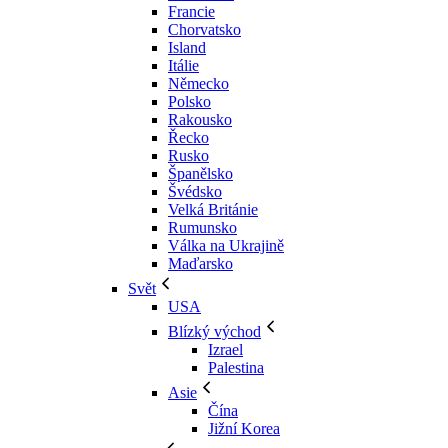
Francie
Chorvatsko
Island
Itálie
Německo
Polsko
Rakousko
Řecko
Rusko
Španělsko
Švédsko
Velká Británie
Rumunsko
Válka na Ukrajině
Maďarsko
Svět
USA
Blízký východ
Izrael
Palestina
Asie
Čína
Jižní Korea