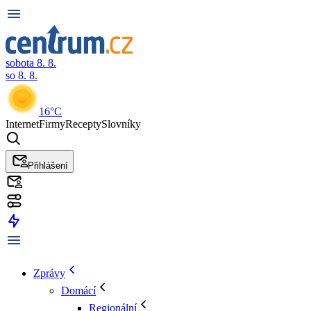
sobota 8. 8.
so 8. 8.
16°C
Internet
Firmy
Recepty
Slovníky
Přihlášení
Zprávy
Domácí
Regionální