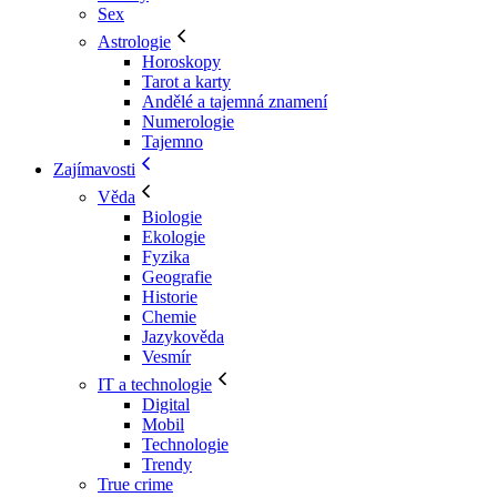
Sex
Astrologie
Horoskopy
Tarot a karty
Andělé a tajemná znamení
Numerologie
Tajemno
Zajímavosti
Věda
Biologie
Ekologie
Fyzika
Geografie
Historie
Chemie
Jazykověda
Vesmír
IT a technologie
Digital
Mobil
Technologie
Trendy
True crime