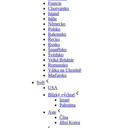
Francie
Chorvatsko
Island
Itálie
Německo
Polsko
Rakousko
Řecko
Rusko
Španělsko
Švédsko
Velká Británie
Rumunsko
Válka na Ukrajině
Maďarsko
Svět
USA
Blízký východ
Izrael
Palestina
Asie
Čína
Jižní Korea