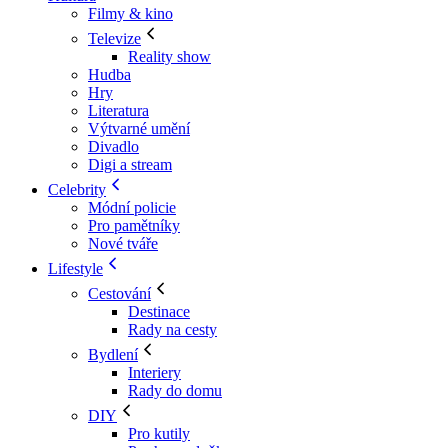
Filmy & kino
Televize
Reality show
Hudba
Hry
Literatura
Výtvarné umění
Divadlo
Digi a stream
Celebrity
Módní policie
Pro pamětníky
Nové tváře
Lifestyle
Cestování
Destinace
Rady na cesty
Bydlení
Interiery
Rady do domu
DIY
Pro kutily