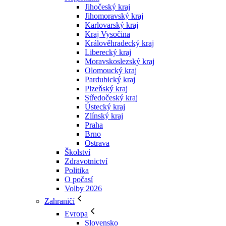
Jihočeský kraj
Jihomoravský kraj
Karlovarský kraj
Kraj Vysočina
Králověhradecký kraj
Liberecký kraj
Moravskoslezský kraj
Olomoucký kraj
Pardubický kraj
Plzeňský kraj
Středočeský kraj
Ústecký kraj
Zlínský kraj
Praha
Brno
Ostrava
Školství
Zdravotnictví
Politika
O počasí
Volby 2026
Zahraničí
Evropa
Slovensko