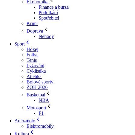
Ekonomika
Finance a burza
Podnikání
Spotřebitel
Krimi
Doprava
Nehody
Sport
Hokej
Fotbal
Tenis
Lyžování
Cyklistika
Atletika
Bojové sporty
ZOH 2026
Basketbal
NBA
Motosport
F1
Auto-moto
Elektromobily
Kultura