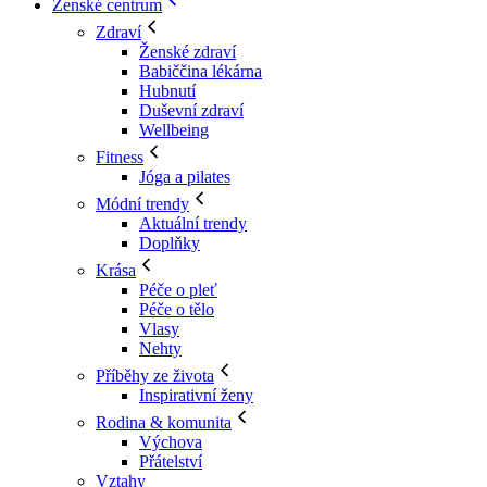
Ženské centrum
Zdraví
Ženské zdraví
Babiččina lékárna
Hubnutí
Duševní zdraví
Wellbeing
Fitness
Jóga a pilates
Módní trendy
Aktuální trendy
Doplňky
Krása
Péče o pleť
Péče o tělo
Vlasy
Nehty
Příběhy ze života
Inspirativní ženy
Rodina & komunita
Výchova
Přátelství
Vztahy