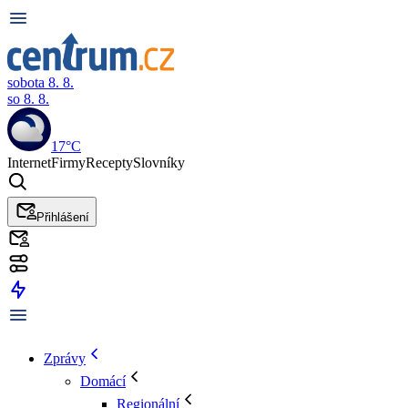
sobota 8. 8.
so 8. 8.
17°C
Internet
Firmy
Recepty
Slovníky
Přihlášení
Zprávy
Domácí
Regionální