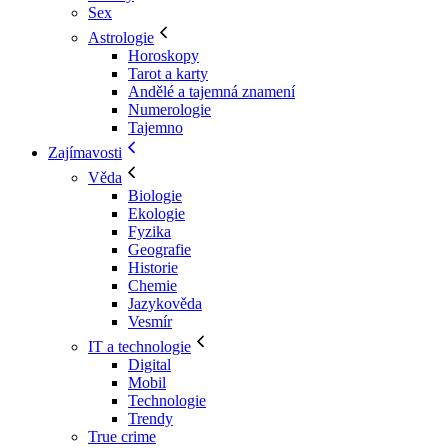
Sex
Astrologie
Horoskopy
Tarot a karty
Andělé a tajemná znamení
Numerologie
Tajemno
Zajímavosti
Věda
Biologie
Ekologie
Fyzika
Geografie
Historie
Chemie
Jazykověda
Vesmír
IT a technologie
Digital
Mobil
Technologie
Trendy
True crime