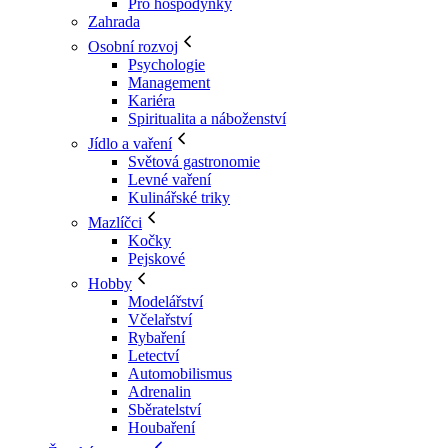
Pro hospodyňky
Zahrada
Osobní rozvoj
Psychologie
Management
Kariéra
Spiritualita a náboženství
Jídlo a vaření
Světová gastronomie
Levné vaření
Kulinářské triky
Mazlíčci
Kočky
Pejskové
Hobby
Modelářství
Včelařství
Rybaření
Letectví
Automobilismus
Adrenalin
Sběratelství
Houbaření