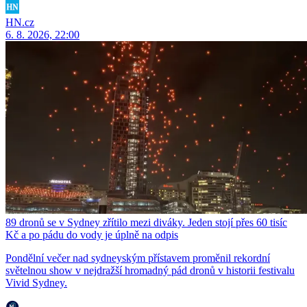
HN.cz
6. 8. 2026, 22:00
89 dronů se v Sydney zřítilo mezi diváky. Jeden stojí přes 60 tisíc
Kč a po pádu do vody je úplně na odpis
Pondělní večer nad sydneyským přístavem proměnil rekordní
světelnou show v nejdražší hromadný pád dronů v historii festivalu
Vivid Sydney.