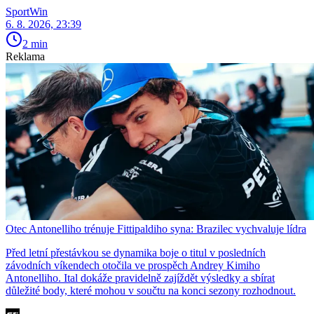
SportWin
6. 8. 2026, 23:39
2 min
Reklama
Otec Antonelliho trénuje Fittipaldiho syna: Brazilec vychvaluje lídra
Před letní přestávkou se dynamika boje o titul v posledních
závodních víkendech otočila ve prospěch Andrey Kimiho
Antonelliho. Ital dokáže pravidelně zajíždět výsledky a sbírat
důležité body, které mohou v součtu na konci sezony rozhodnout.