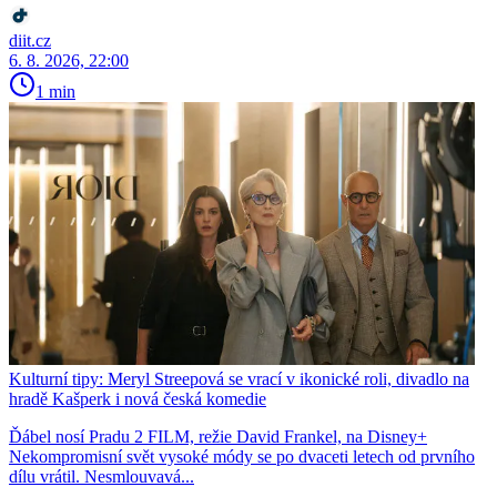
diit.cz
6. 8. 2026, 22:00
1 min
Kulturní tipy: Meryl Streepová se vrací v ikonické roli, divadlo na
hradě Kašperk i nová česká komedie
Ďábel nosí Pradu 2 FILM, režie David Frankel, na Disney+
Nekompromisní svět vysoké módy se po dvaceti letech od prvního
dílu vrátil. Nesmlouvavá...