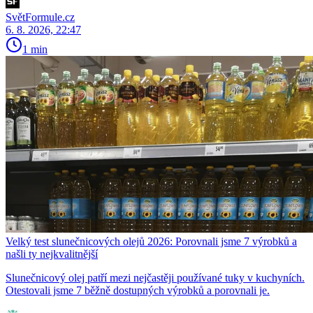
SvětFormule.cz
6. 8. 2026, 22:47
1 min
Velký test slunečnicových olejů 2026: Porovnali jsme 7 výrobků a
našli ty nejkvalitnější
Slunečnicový olej patří mezi nejčastěji používané tuky v kuchyních.
Otestovali jsme 7 běžně dostupných výrobků a porovnali je.