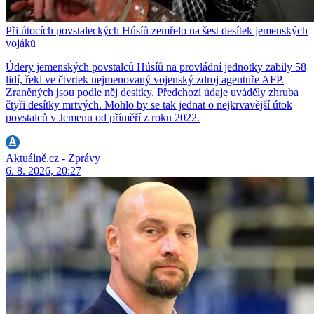
Při útocích povstaleckých Húsíů zemřelo na šest desítek jemenských
vojáků
Údery jemenských povstalců Húsíů na provládní jednotky zabily 58
lidí, řekl ve čtvrtek nejmenovaný vojenský zdroj agentuře AFP.
Zraněných jsou podle něj desítky. Předchozí údaje uváděly zhruba
čtyři desítky mrtvých. Mohlo by se tak jednat o nejkrvavější útok
povstalců v Jemenu od příměří z roku 2022.
Aktuálně.cz - Zprávy
6. 8. 2026, 20:27