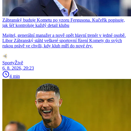
Zábranský buduje Kometu po vzoru Fergusona. Kučeřík popisuje,
jak šéf kontroluje každý detail klubu
Majitel, generální manažer a nově opět hlavní trenér v jedné osobě.
Libor Zábranský stáhl veškeré sportovní řízení Komety do svých
rukou právě ve chvíli, kdy klub míří do nové éry.
SportyŽivě
6. 8. 2026, 20:23
4 min