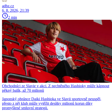
adbz.cz
6. 8. 2026, 21:39
2 min
Obchodníci ze Slavie v akci. Z nechtěného Hashioky může kápnout
pěkný balík, až 70 milionů
Japonský obránce Daiki Hashioka ve Slavii sportovně neuspěl,
přesto z něj klub může vytěžit desítky milionů korun díky
promyšlené smluvní strategii.