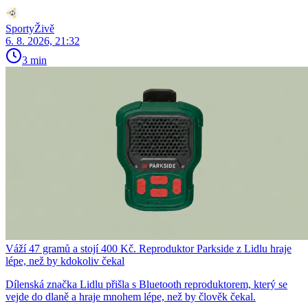
SportyŽivě
6. 8. 2026, 21:32
3 min
Váží 47 gramů a stojí 400 Kč. Reproduktor Parkside z Lidlu hraje
lépe, než by kdokoliv čekal
Dílenská značka Lidlu přišla s Bluetooth reproduktorem, který se
vejde do dlaně a hraje mnohem lépe, než by člověk čekal.