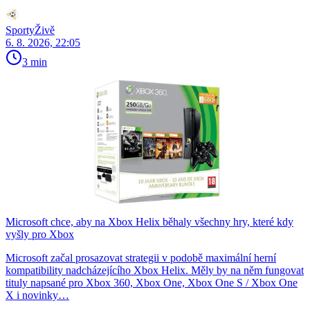
SportyŽivě
6. 8. 2026, 22:05
3 min
Microsoft chce, aby na Xbox Helix běhaly všechny hry, které kdy
vyšly pro Xbox
Microsoft začal prosazovat strategii v podobě maximální herní
kompatibility nadcházejícího Xbox Helix. Měly by na něm fungovat
tituly napsané pro Xbox 360, Xbox One, Xbox One S / Xbox One
X i novinky…