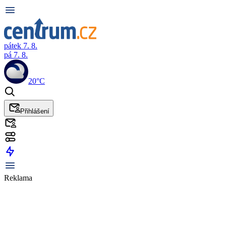
pátek 7. 8.
pá 7. 8.
20°C
Přihlášení
Reklama