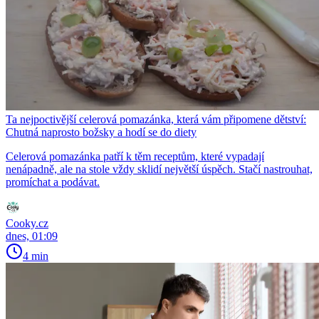
Ta nejpoctivější celerová pomazánka, která vám připomene dětství:
Chutná naprosto božsky a hodí se do diety
Celerová pomazánka patří k těm receptům, které vypadají
nenápadně, ale na stole vždy sklidí největší úspěch. Stačí nastrouhat,
promíchat a podávat.
Cooky.cz
dnes, 01:09
4 min