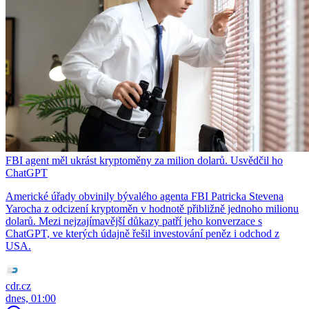
FBI agent měl ukrást kryptoměny za milion dolarů. Usvědčil ho
ChatGPT
Americké úřady obvinily bývalého agenta FBI Patricka Stevena
Yarocha z odcizení kryptoměn v hodnotě přibližně jednoho milionu
dolarů. Mezi nejzajímavější důkazy patří jeho konverzace s
ChatGPT, ve kterých údajně řešil investování peněz i odchod z
USA.
cdr.cz
dnes, 01:00