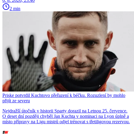
6. 8. 2026, 23:40
2 min
Priske potvrdil Kuchtovo přeřazení k béčku. Rozuzlení by mohlo
přijít ze severu
Nejdražší útočník v historii Sparty dorazil na Letnou 25. července.
O deset dní později chyběl Jan Kuchta v nominaci na Lyon úplně a
místo přípravy na Ligu mistrů odjel trénovat s třetiligovou rezervou.