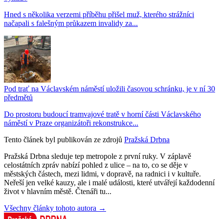
Hned s několika verzemi příběhu přišel muž, kterého strážníci
načapali s falešným průkazem invalidy za...
Pod trať na Václavském náměstí uložili časovou schránku, je v ní 30
předmětů
Do prostoru budoucí tramvajové tratě v horní části Václavského
náměstí v Praze organizátoři rekonstrukce...
Tento článek byl publikován ze zdrojů
Pražská Drbna
Pražská Drbna sleduje tep metropole z první ruky. V záplavě
celostátních zpráv nabízí pohled z ulice – na to, co se děje v
městských částech, mezi lidmi, v dopravě, na radnici i v kultuře.
Neřeší jen velké kauzy, ale i malé události, které utvářejí každodenní
život v hlavním městě. Čtenáři tu...
Všechny články tohoto autora →