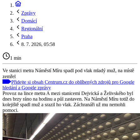
Zprávy
Domácí
Regionální
Praha
8. 7. 2026, 05:58
1 min
Ve stanici metra Náměstí Míru spadl pod vlak mladý muž, na místě
zemřel
Přidejte si obsah Centrum.cz do oblíbených zdrojů pro Google
hledání a Google zprávy
Provoz na lince metra A mezi stanicemi Dejvická a Želivského byl
dnes brzy ráno na hodinu a půl zastaven. Na Náměstí Míru totiž do
kolejiště spadl muž a srazil ho vlak. Záchranáři už mu nemohli
pomoci.