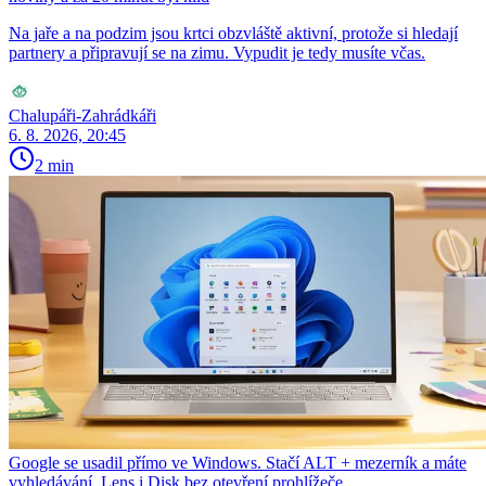
Na jaře a na podzim jsou krtci obzvláště aktivní, protože si hledají
partnery a připravují se na zimu. Vypudit je tedy musíte včas.
Chalupáři-Zahrádkáři
6. 8. 2026, 20:45
2 min
Google se usadil přímo ve Windows. Stačí ALT + mezerník a máte
vyhledávání, Lens i Disk bez otevření prohlížeče