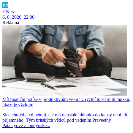
HN.cz
6. 8. 2026, 22:00
Reklama
Mít finanční potíže v produktivním věku? Urychlí to stárnutí mozku,
ukazuje výzkum
Sice chudoba cti netratí, ale mít neustále hluboko do kapsy není nic
příjemného. Tým britských vědců pod vedením Praveethy
Patalayové z londýnské...