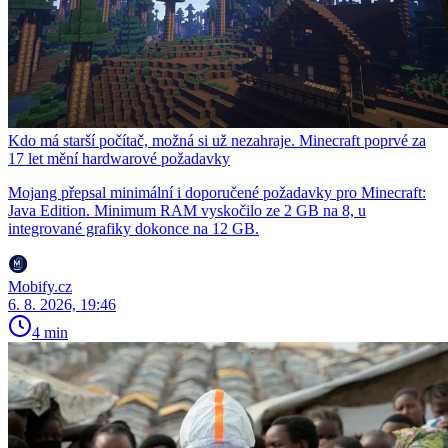
Kdo má starší počítač, možná si už nezahraje. Minecraft poprvé za
17 let mění hardwarové požadavky
Mojang přepsal minimální i doporučené požadavky pro Minecraft:
Java Edition. Minimum RAM vyskočilo ze 2 GB na 8, u
integrované grafiky dokonce na 12 GB.
Mobify.cz
6. 8. 2026, 19:46
4 min