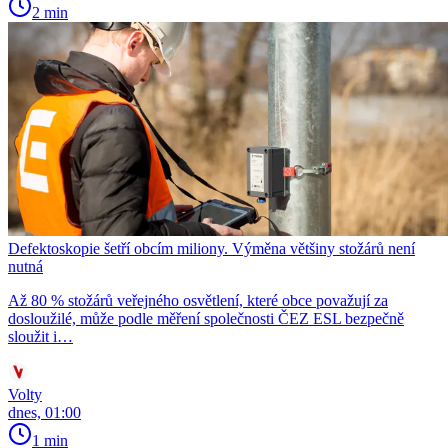
2 min
Defektoskopie šetří obcím miliony. Výměna většiny stožárů není
nutná
Až 80 % stožárů veřejného osvětlení, které obce považují za
dosloužilé, může podle měření společnosti ČEZ ESL bezpečně
sloužit i…
Volty
dnes, 01:00
1 min