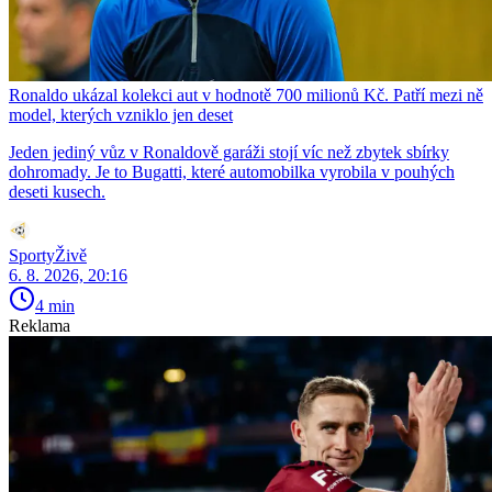
Ronaldo ukázal kolekci aut v hodnotě 700 milionů Kč. Patří mezi ně
model, kterých vzniklo jen deset
Jeden jediný vůz v Ronaldově garáži stojí víc než zbytek sbírky
dohromady. Je to Bugatti, které automobilka vyrobila v pouhých
deseti kusech.
SportyŽivě
6. 8. 2026, 20:16
4 min
Reklama