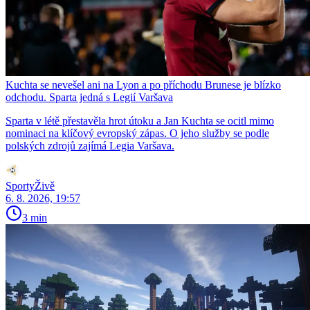
Kuchta se nevešel ani na Lyon a po příchodu Brunese je blízko
odchodu. Sparta jedná s Legií Varšava
Sparta v létě přestavěla hrot útoku a Jan Kuchta se ocitl mimo
nominaci na klíčový evropský zápas. O jeho služby se podle
polských zdrojů zajímá Legia Varšava.
SportyŽivě
6. 8. 2026, 19:57
3 min