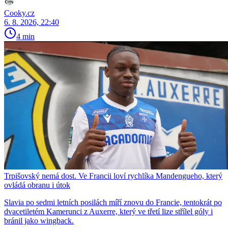
Cooky.cz
6. 8. 2026, 22:40
4 min
Trpišovský nemá dost. Ve Francii loví rychlíka Mandengueho, který
ovládá obranu i útok
Slavia po sedmi letních posilách míří znovu do Francie, tentokrát po
dvacetiletém Kamerunci z Auxerre, který ve třetí lize střílel góly i
bránil jako wingback.