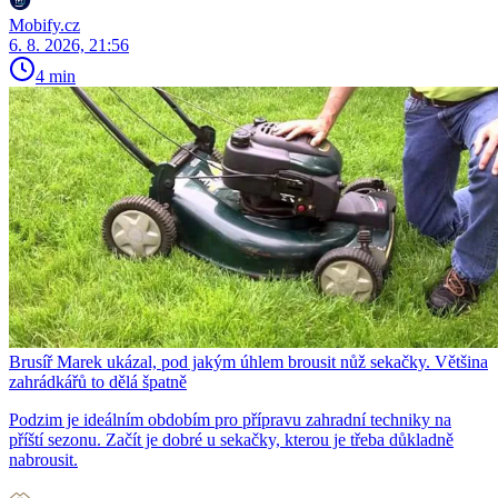
Mobify.cz
6. 8. 2026, 21:56
4 min
Brusíř Marek ukázal, pod jakým úhlem brousit nůž sekačky. Většina
zahrádkářů to dělá špatně
Podzim je ideálním obdobím pro přípravu zahradní techniky na
příští sezonu. Začít je dobré u sekačky, kterou je třeba důkladně
nabrousit.