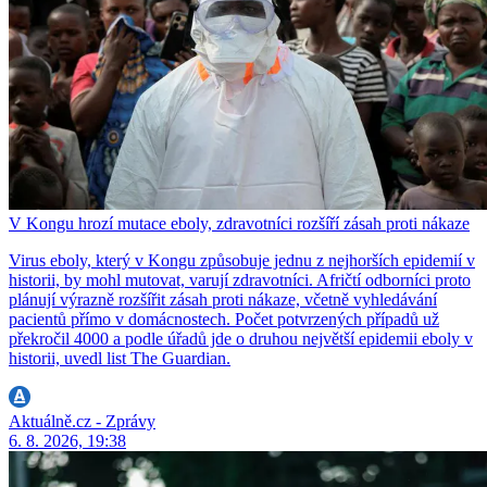
V Kongu hrozí mutace eboly, zdravotníci rozšíří zásah proti nákaze
Virus eboly, který v Kongu způsobuje jednu z nejhorších epidemií v
historii, by mohl mutovat, varují zdravotníci. Afričtí odborníci proto
plánují výrazně rozšířit zásah proti nákaze, včetně vyhledávání
pacientů přímo v domácnostech. Počet potvrzených případů už
překročil 4000 a podle úřadů jde o druhou největší epidemii eboly v
historii, uvedl list The Guardian.
Aktuálně.cz - Zprávy
6. 8. 2026, 19:38