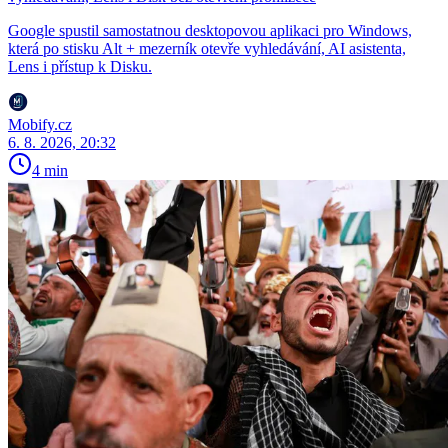
Google spustil samostatnou desktopovou aplikaci pro Windows,
která po stisku Alt + mezerník otevře vyhledávání, AI asistenta,
Lens i přístup k Disku.
Mobify.cz
6. 8. 2026, 20:32
4 min