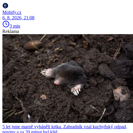
Mobify.cz
6. 8. 2026, 21:08
3 min
Reklama
5 let jsme marně vyháněli krtka. Zahradník vzal kuchyňský odpad,
noviny a za 20 minut byl klid