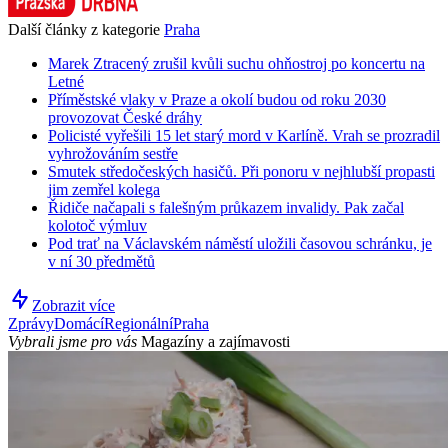
Další články z kategorie
Praha
Marek Ztracený zrušil kvůli suchu ohňostroj po koncertu na
Letné
Příměstské vlaky v Praze a okolí budou od roku 2030
provozovat České dráhy
Policisté vyřešili 15 let starý mord v Karlíně. Vrah se prozradil
vyhrožováním sestře
Smutek středočeských hasičů. Při ponoru v nejhlubší propasti
jim zemřel kolega
Řidiče načapali s falešným průkazem invalidy. Pak začal
kolotoč výmluv
Pod trať na Václavském náměstí uložili časovou schránku, je
v ní 30 předmětů
Zobrazit více
Zprávy
Domácí
Regionální
Praha
Vybrali jsme pro vás
Magazíny a zajímavosti