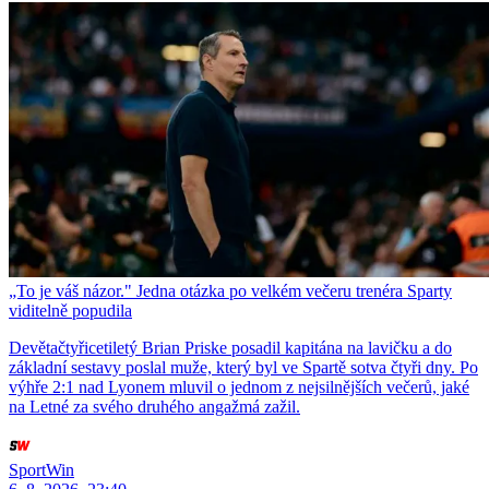
„To je váš názor." Jedna otázka po velkém večeru trenéra Sparty
viditelně popudila
Devětačtyřicetiletý Brian Priske posadil kapitána na lavičku a do
základní sestavy poslal muže, který byl ve Spartě sotva čtyři dny. Po
výhře 2:1 nad Lyonem mluvil o jednom z nejsilnějších večerů, jaké
na Letné za svého druhého angažmá zažil.
SportWin