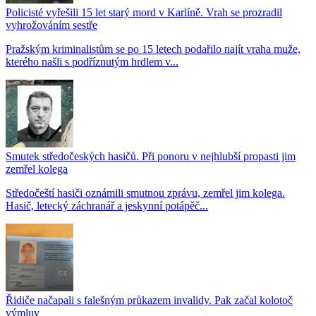
Policisté vyřešili 15 let starý mord v Karlíně. Vrah se prozradil
vyhrožováním sestře
Pražským kriminalistům se po 15 letech podařilo najít vraha muže,
kterého našli s podříznutým hrdlem v...
Smutek středočeských hasičů. Při ponoru v nejhlubší propasti jim
zemřel kolega
Středočeští hasiči oznámili smutnou zprávu, zemřel jim kolega.
Hasič, letecký záchranář a jeskynní potápěč...
Řidiče načapali s falešným průkazem invalidy. Pak začal kolotoč
výmluv