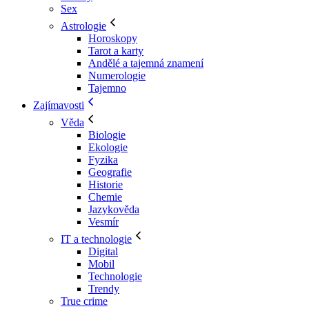
Sex
Astrologie
Horoskopy
Tarot a karty
Andělé a tajemná znamení
Numerologie
Tajemno
Zajímavosti
Věda
Biologie
Ekologie
Fyzika
Geografie
Historie
Chemie
Jazykověda
Vesmír
IT a technologie
Digital
Mobil
Technologie
Trendy
True crime