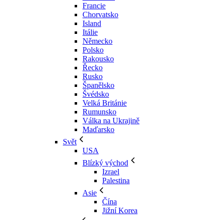
Francie
Chorvatsko
Island
Itálie
Německo
Polsko
Rakousko
Řecko
Rusko
Španělsko
Švédsko
Velká Británie
Rumunsko
Válka na Ukrajině
Maďarsko
Svět
USA
Blízký východ
Izrael
Palestina
Asie
Čína
Jižní Korea