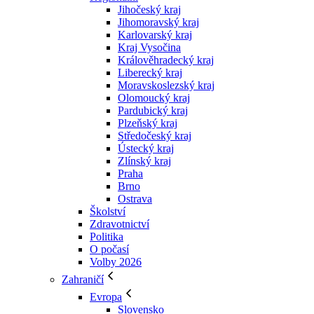
Jihočeský kraj
Jihomoravský kraj
Karlovarský kraj
Kraj Vysočina
Králověhradecký kraj
Liberecký kraj
Moravskoslezský kraj
Olomoucký kraj
Pardubický kraj
Plzeňský kraj
Středočeský kraj
Ústecký kraj
Zlínský kraj
Praha
Brno
Ostrava
Školství
Zdravotnictví
Politika
O počasí
Volby 2026
Zahraničí
Evropa
Slovensko