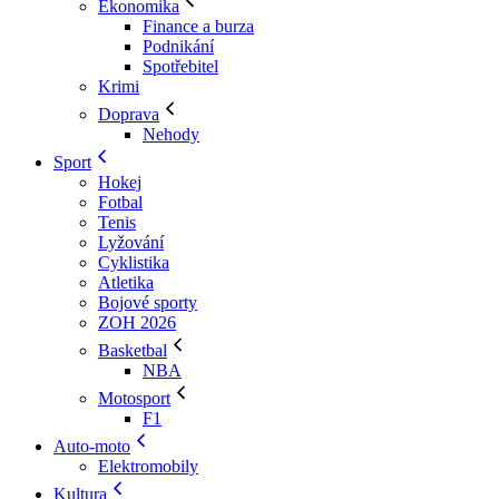
Ekonomika
Finance a burza
Podnikání
Spotřebitel
Krimi
Doprava
Nehody
Sport
Hokej
Fotbal
Tenis
Lyžování
Cyklistika
Atletika
Bojové sporty
ZOH 2026
Basketbal
NBA
Motosport
F1
Auto-moto
Elektromobily
Kultura