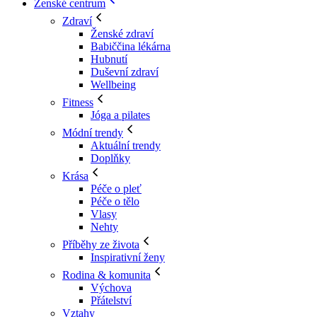
Ženské centrum
Zdraví
Ženské zdraví
Babiččina lékárna
Hubnutí
Duševní zdraví
Wellbeing
Fitness
Jóga a pilates
Módní trendy
Aktuální trendy
Doplňky
Krása
Péče o pleť
Péče o tělo
Vlasy
Nehty
Příběhy ze života
Inspirativní ženy
Rodina & komunita
Výchova
Přátelství
Vztahy