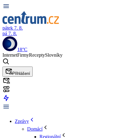
pátek 7. 8.
pá 7. 8.
18°C
Internet
Firmy
Recepty
Slovníky
Přihlášení
Zprávy
Domácí
Regionální