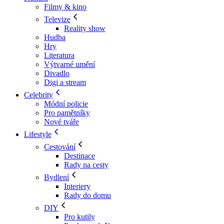
Filmy & kino
Televize
Reality show
Hudba
Hry
Literatura
Výtvarné umění
Divadlo
Digi a stream
Celebrity
Módní policie
Pro pamětníky
Nové tváře
Lifestyle
Cestování
Destinace
Rady na cesty
Bydlení
Interiery
Rady do domu
DIY
Pro kutily