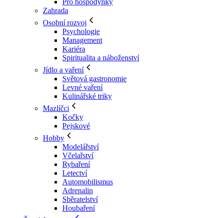
Pro hospodyňky
Zahrada
Osobní rozvoj
Psychologie
Management
Kariéra
Spiritualita a náboženství
Jídlo a vaření
Světová gastronomie
Levné vaření
Kulinářské triky
Mazlíčci
Kočky
Pejskové
Hobby
Modelářství
Včelařství
Rybaření
Letectví
Automobilismus
Adrenalin
Sběratelství
Houbaření