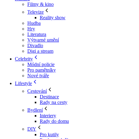
Filmy & kino
Televize
Reality show
Hudba
Hry
Literatura
Výtvarné umění
Divadlo
Digi a stream
Celebrity
Módní policie
Pro pamětníky
Nové tváře
Lifestyle
Cestování
Destinace
Rady na cesty
Bydlení
Interiery
Rady do domu
DIY
Pro kutily