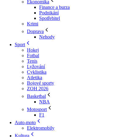
Ekonomika
Finance a burza
Podnikání
Spotřebitel
Krimi
Doprava
Nehody
Sport
Hokej
Fotbal
Tenis
Lyžování
Cyklistika
Atletika
Bojové sporty
ZOH 2026
Basketbal
NBA
Motosport
F1
Auto-moto
Elektromobily
Kultura