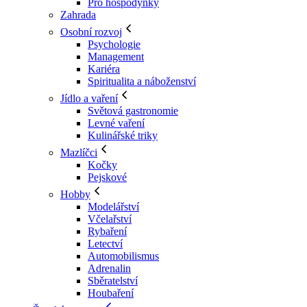
Pro hospodyňky
Zahrada
Osobní rozvoj
Psychologie
Management
Kariéra
Spiritualita a náboženství
Jídlo a vaření
Světová gastronomie
Levné vaření
Kulinářské triky
Mazlíčci
Kočky
Pejskové
Hobby
Modelářství
Včelařství
Rybaření
Letectví
Automobilismus
Adrenalin
Sběratelství
Houbaření