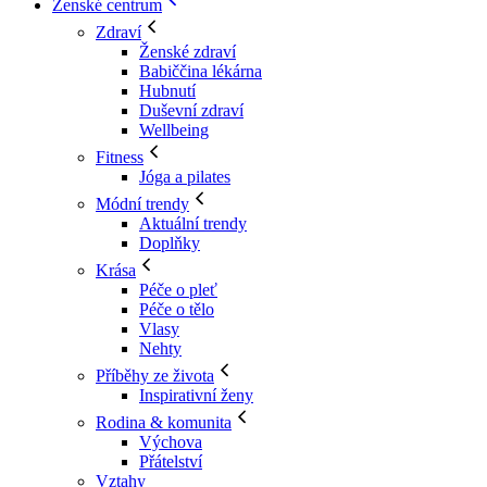
Ženské centrum
Zdraví
Ženské zdraví
Babiččina lékárna
Hubnutí
Duševní zdraví
Wellbeing
Fitness
Jóga a pilates
Módní trendy
Aktuální trendy
Doplňky
Krása
Péče o pleť
Péče o tělo
Vlasy
Nehty
Příběhy ze života
Inspirativní ženy
Rodina & komunita
Výchova
Přátelství
Vztahy