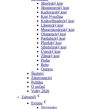
Jihočeský kraj
Jihomoravský kraj
Karlovarský kraj
Kraj Vysočina
Králověhradecký kraj
Liberecký kraj
Moravskoslezský kraj
Olomoucký kraj
Pardubický kraj
Plzeňský kraj
Středočeský kraj
Ústecký kraj
Zlínský kraj
Praha
Brno
Ostrava
Školství
Zdravotnictví
Politika
O počasí
Volby 2026
Zahraničí
Evropa
Slovensko