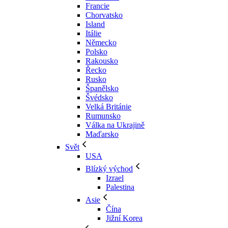
Francie
Chorvatsko
Island
Itálie
Německo
Polsko
Rakousko
Řecko
Rusko
Španělsko
Švédsko
Velká Británie
Rumunsko
Válka na Ukrajině
Maďarsko
Svět
USA
Blízký východ
Izrael
Palestina
Asie
Čína
Jižní Korea