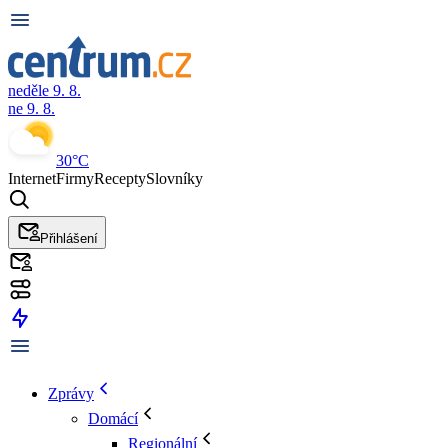
neděle 9. 8.
ne 9. 8.
30°C
Internet
Firmy
Recepty
Slovníky
Přihlášení
Zprávy
Domácí
Regionální