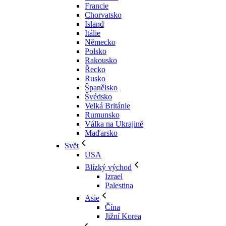
Francie
Chorvatsko
Island
Itálie
Německo
Polsko
Rakousko
Řecko
Rusko
Španělsko
Švédsko
Velká Británie
Rumunsko
Válka na Ukrajině
Maďarsko
Svět
USA
Blízký východ
Izrael
Palestina
Asie
Čína
Jižní Korea