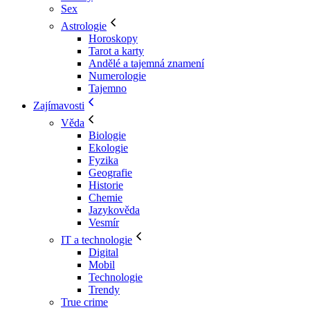
Sex
Astrologie
Horoskopy
Tarot a karty
Andělé a tajemná znamení
Numerologie
Tajemno
Zajímavosti
Věda
Biologie
Ekologie
Fyzika
Geografie
Historie
Chemie
Jazykověda
Vesmír
IT a technologie
Digital
Mobil
Technologie
Trendy
True crime