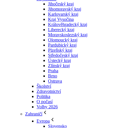
Jihočeský kraj
Jihomoravský kraj
Karlovarský kraj
Kraj Vysočina
Králověhradecký kraj
Liberecký kraj
Moravskoslezský kraj
Olomoucký kraj
Pardubický kraj
Plzeňský kraj
Středočeský kraj
Ústecký kraj
Zlínský kraj
Praha
Brno
Ostrava
Školství
Zdravotnictví
Politika
O počasí
Volby 2026
Zahraničí
Evropa
Slovensko