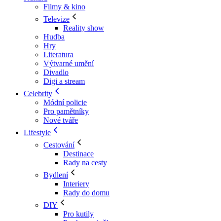
Filmy & kino
Televize
Reality show
Hudba
Hry
Literatura
Výtvarné umění
Divadlo
Digi a stream
Celebrity
Módní policie
Pro pamětníky
Nové tváře
Lifestyle
Cestování
Destinace
Rady na cesty
Bydlení
Interiery
Rady do domu
DIY
Pro kutily