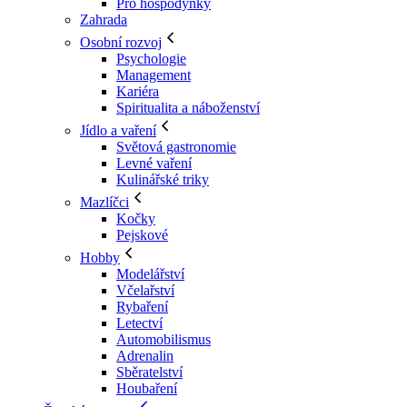
Pro hospodyňky
Zahrada
Osobní rozvoj
Psychologie
Management
Kariéra
Spiritualita a náboženství
Jídlo a vaření
Světová gastronomie
Levné vaření
Kulinářské triky
Mazlíčci
Kočky
Pejskové
Hobby
Modelářství
Včelařství
Rybaření
Letectví
Automobilismus
Adrenalin
Sběratelství
Houbaření