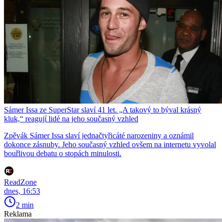
Sámer Issa ze SuperStar slaví 41 let. „A takový to býval krásný
kluk,“ reagují lidé na jeho současný vzhled
Zpěvák Sámer Issa slaví jednačtyřicáté narozeniny a oznámil
dokonce zásnuby. Jeho současný vzhled ovšem na internetu vyvolal
bouřlivou debatu o stopách minulosti.
ReadZone
dnes, 16:53
2 min
Reklama