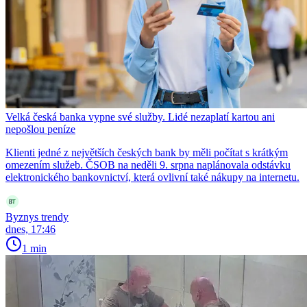
Velká česká banka vypne své služby. Lidé nezaplatí kartou ani
nepošlou peníze
Klienti jedné z největších českých bank by měli počítat s krátkým
omezením služeb. ČSOB na neděli 9. srpna naplánovala odstávku
elektronického bankovnictví, která ovlivní také nákupy na internetu.
Byznys trendy
dnes, 17:46
1 min