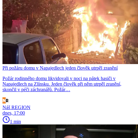
Při požáru domu v Napajedlech jeden člověk utrpěl zranění
Požár rodinného domu likvidovali v noci na pátek hasiči v
Napajedlech na Zlínsku. Jeden člověk při něm utrpěl zranění,
skončil v péči záchranářů. Požár…
Náš REGION
dnes, 17:00
1 min