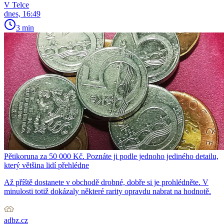
V Telce
dnes, 16:49
3 min
Pětikoruna za 50 000 Kč. Poznáte ji podle jednoho jediného detailu,
který většina lidí přehlédne
Až příště dostanete v obchodě drobné, dobře si je prohlédněte. V
minulosti totiž dokázaly některé rarity opravdu nabrat na hodnotě.
adbz.cz