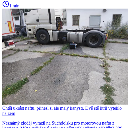
1 min
Chtěl ukrást naftu, přinesl si ale malý kanystr. Dvě stě litrů vyteklo
na zem
Neznámý zloděj vyrazil na Suchdolsku pro motorovou naftu z