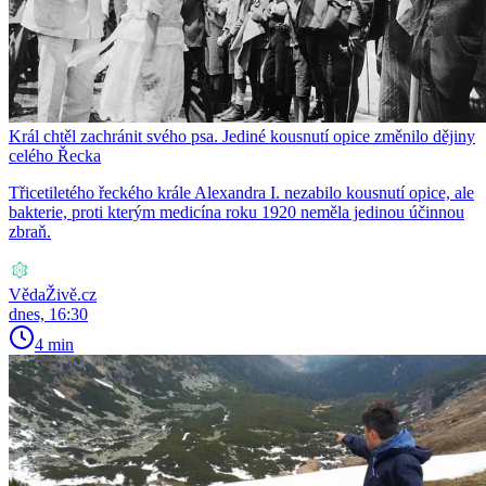
Král chtěl zachránit svého psa. Jediné kousnutí opice změnilo dějiny
celého Řecka
Třicetiletého řeckého krále Alexandra I. nezabilo kousnutí opice, ale
bakterie, proti kterým medicína roku 1920 neměla jedinou účinnou
zbraň.
VědaŽivě.cz
dnes, 16:30
4 min