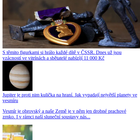
S těmito figurkami si hrálo každé dítě v ČSSR. Dnes už jsou
vzácností ve vitrínách a sbětatelé nabízíjí 11 000 Kč
Jupiter je proti nim kulička na hraní. Jak vypadají největší planety ve
vesmíru
Vesmír je obrovský a naše Země je v něm jen drobné prachové
zrnko. I v rámci naší sluneční soustavy nás...