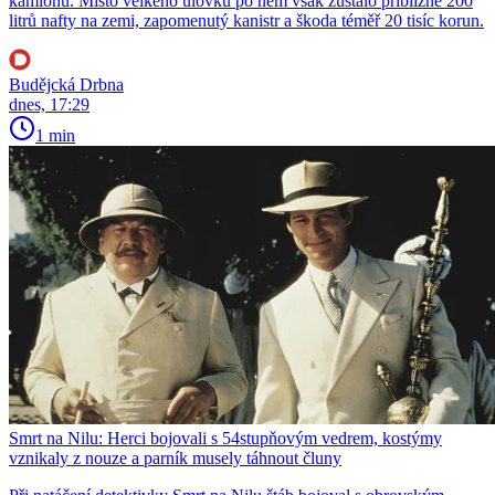
kamionu. Místo velkého úlovku po něm však zůstalo přibližně 200
litrů nafty na zemi, zapomenutý kanistr a škoda téměř 20 tisíc korun.
Budějcká Drbna
dnes, 17:29
1 min
Smrt na Nilu: Herci bojovali s 54stupňovým vedrem, kostýmy
vznikaly z nouze a parník musely táhnout čluny