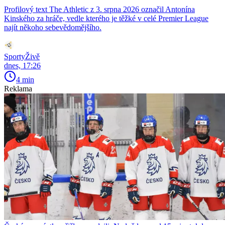
Profilový text The Athletic z 3. srpna 2026 označil Antonína
Kinského za hráče, vedle kterého je těžké v celé Premier League
najít někoho sebevědomějšího.
SportyŽivě
dnes, 17:26
4 min
Reklama