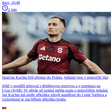
dnes, 16:48
2 min
Sparťan Kuchta řeší přestup do Polska, jednání jsou v pokročilé fázi
Ještě v pondělí trénoval s třetiligovou rezervou a v nominaci na
Lyon chyběl. Ve středu už polská média psala o pokročilém jednání.
Jan Kuchta má podle několika zdrojů namířeno do Legie Varšava a
rozhodnout se má během několika hodin.