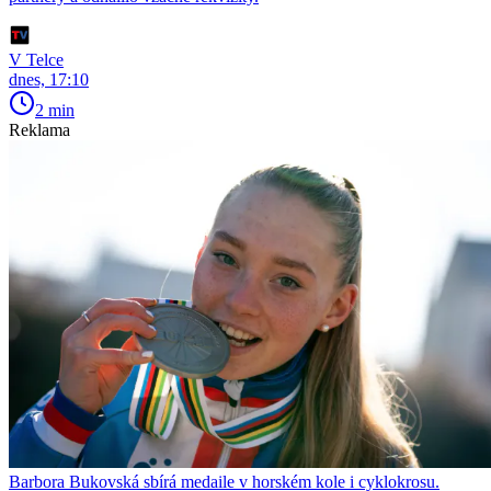
V Telce
dnes, 17:10
2 min
Reklama
Barbora Bukovská sbírá medaile v horském kole i cyklokrosu.