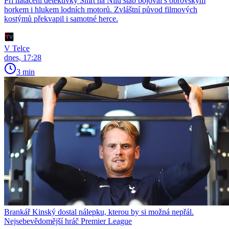
Při natáčení detektivky Smrt na Nilu štáb bojoval s obrovským
horkem i hlukem lodních motorů. Zvláštní původ filmových
kostýmů překvapil i samotné herce.
V Telce
dnes, 17:28
3 min
Brankář Kinský dostal nálepku, kterou by si možná nepřál.
Nejsebevědomější hráč Premier League