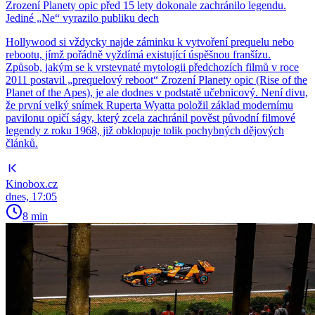
Zrození Planety opic před 15 lety dokonale zachránilo legendu.
Jediné „Ne“ vyrazilo publiku dech
Hollywood si vždycky najde záminku k vytvoření prequelu nebo
rebootu, jímž pořádně vyždímá existující úspěšnou franšízu.
Způsob, jakým se k vrstevnaté mytologii předchozích filmů v roce
2011 postavil „prequelový reboot“ Zrození Planety opic (Rise of the
Planet of the Apes), je ale dodnes v podstatě učebnicový. Není divu,
že první velký snímek Ruperta Wyatta položil základ modernímu
pavilonu opičí ságy, který zcela zachránil pověst původní filmové
legendy z roku 1968, již obklopuje tolik pochybných dějových
článků.
Kinobox.cz
dnes, 17:05
8 min