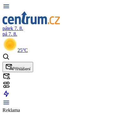
pátek 7. 8.
pá 7. 8.
25°C
Přihlášení
Reklama