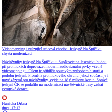
Videomapping i pulzující srdcová chodba. Jeskyně Na Špičáku
chystá modernizaci
Návštěvníky jeskyně Na Špičáku u Supíkovic na Jesenicku budou
při prohlídkách doprovázet moderní audiovizuální prvky včetně
videomappingu. Cílem je přiblížit poutavým způsobem historii a
podobu jeskyní. Proměna prohlídkového okruhu, jehož součástí je i
nové zázemí pro návštěvníky, vyjde na 18,6 milionu korun. Správě
jeskyní ČR se podařilo na modernizaci návštěvnické trasy získat
evropské dotace.
Hanácká Drbna
dnes, 17:12