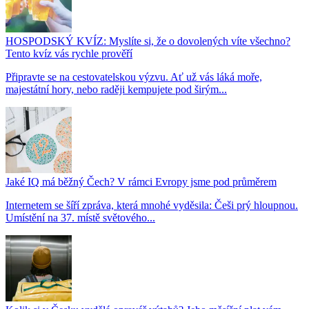
HOSPODSKÝ KVÍZ: Myslíte si, že o dovolených víte všechno?
Tento kvíz vás rychle prověří
Připravte se na cestovatelskou výzvu. Ať už vás láká moře,
majestátní hory, nebo raději kempujete pod širým...
Jaké IQ má běžný Čech? V rámci Evropy jsme pod průměrem
Internetem se šíří zpráva, která mnohé vyděsila: Češi prý hloupnou.
Umístění na 37. místě světového...