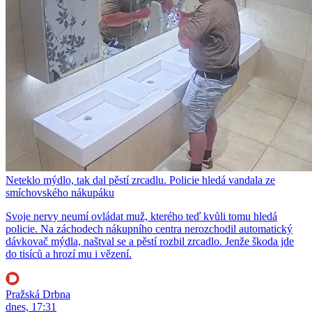
Neteklo mýdlo, tak dal pěstí zrcadlu. Policie hledá vandala ze
smíchovského nákupáku
Svoje nervy neumí ovládat muž, kterého teď kvůli tomu hledá
policie. Na záchodech nákupního centra nerozchodil automatický
dávkovač mýdla, naštval se a pěstí rozbil zrcadlo. Jenže škoda jde
do tisíců a hrozí mu i vězení.
Pražská Drbna
dnes, 17:31