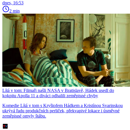
dnes, 16:53
2 min
Lítá v tom: Filmaři našli NASA v Bratislavě, Hádek usedl do
kokpitu Apolla 11 a diváci odhalili zeměpisné chyby
Komedie Lítá v tom s Kryštofem Hádkem a Kristínou Svarinskou
ukrývá řadu produkčních perliček, překvapivé lokace i úsměvné
zeměpisné omyly štábu.