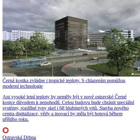
Černá kostka zvládne i tropické teploty. S chlazením pomůžou
moderní technologie
Ani vysoké letní teploty by neměly být v nové ostravské Černé
kostce důvodem k nepohodlí. Celou budovu bude chránit speciální
systémy, rozdílné typy skel i 68 hlubinných vrtů. Stavba nového
centra digitalizace, vědy a inovací by měla být hotová během
příštího roku.
Ostravská Drbna