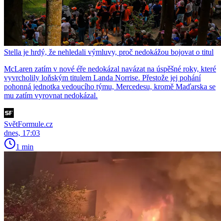
Stella je hrdý, že nehledali výmluvy, proč nedokážou bojovat o titul
McLaren zatím v nové éře nedokázal navázat na úspěšné roky, které
vyvrcholily loňským titulem Landa Norrise. Přestože jej pohání
pohonná jednotka vedoucího týmu, Mercedesu, kromě Maďarska se
mu zatím vyrovnat nedokázal.
SvětFormule.cz
dnes, 17:03
1 min