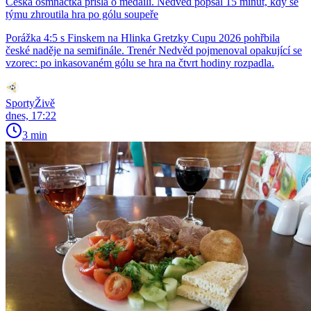
Česká osmnáctka přišla o medaili. Nedvěd popsal 15 minut, kdy se
týmu zhroutila hra po gólu soupeře
Porážka 4:5 s Finskem na Hlinka Gretzky Cupu 2026 pohřbila
české naděje na semifinále. Trenér Nedvěd pojmenoval opakující se
vzorec: po inkasovaném gólu se hra na čtvrt hodiny rozpadla.
SportyŽivě
dnes, 17:22
3 min