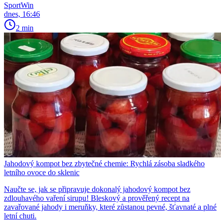
SportWin
dnes, 16:46
2 min
Jahodový kompot bez zbytečné chemie: Rychlá zásoba sladkého
letního ovoce do sklenic
Naučte se, jak se připravuje dokonalý jahodový kompot bez
zdlouhavého vaření sirupu! Bleskový a prověřený recept na
zavařované jahody i meruňky, které zůstanou pevné, šťavnaté a plné
letní chuti.