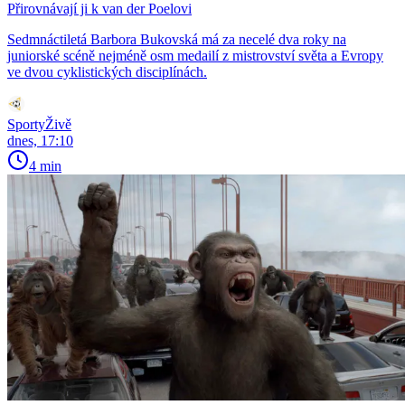
Přirovnávají ji k van der Poelovi
Sedmnáctiletá Barbora Bukovská má za necelé dva roky na
juniorské scéně nejméně osm medailí z mistrovství světa a Evropy
ve dvou cyklistických disciplínách.
SportyŽivě
dnes, 17:10
4 min