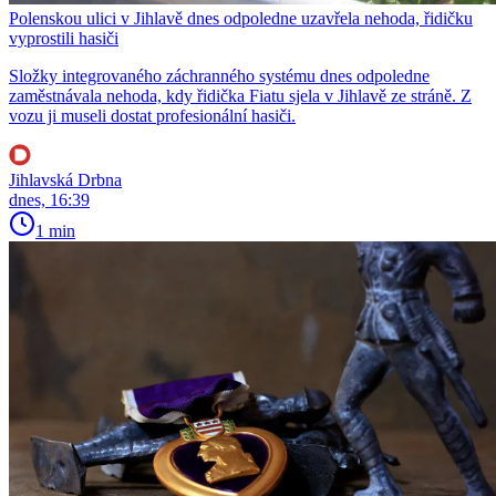
Polenskou ulici v Jihlavě dnes odpoledne uzavřela nehoda, řidičku
vyprostili hasiči
Složky integrovaného záchranného systému dnes odpoledne
zaměstnávala nehoda, kdy řidička Fiatu sjela v Jihlavě ze stráně. Z
vozu ji museli dostat profesionální hasiči.
Jihlavská Drbna
dnes, 16:39
1 min