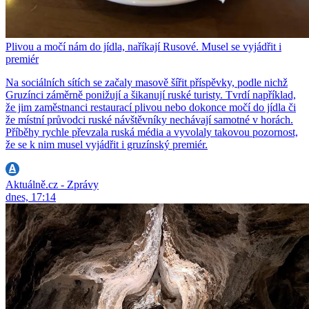
Plivou a močí nám do jídla, naříkají Rusové. Musel se vyjádřit i
premiér
Na sociálních sítích se začaly masově šířit příspěvky, podle nichž
Gruzínci záměrně ponižují a šikanují ruské turisty. Tvrdí například,
že jim zaměstnanci restaurací plivou nebo dokonce močí do jídla či
že místní průvodci ruské návštěvníky nechávají samotné v horách.
Příběhy rychle převzala ruská média a vyvolaly takovou pozornost,
že se k nim musel vyjádřit i gruzínský premiér.
Aktuálně.cz - Zprávy
dnes, 17:14