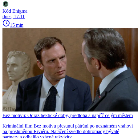
Kód Enigma
dnes, 17:11
15 min
Bez motivu: Odraz hektické doby, předloha a napříč celým městem
Kriminální film Bez motivu přesunul pátrání po neznámém vrahovi
na prosluněnou Riviéru. Natáčení svedlo dohromady bývalé
partnery a odhalilo vzácné rekvizity.