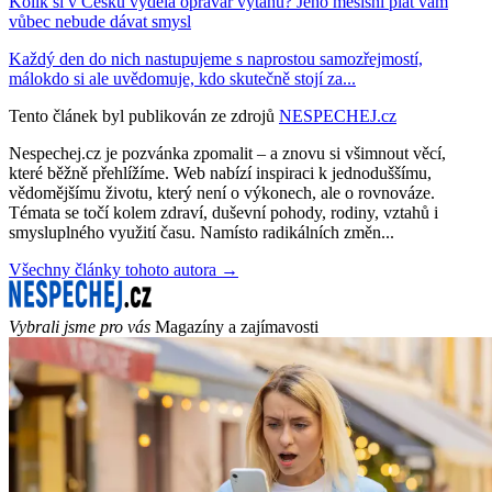
Kolik si v Česku vydělá opravář výtahů? Jeho měsíšní plat vám
vůbec nebude dávat smysl
Každý den do nich nastupujeme s naprostou samozřejmostí,
málokdo si ale uvědomuje, kdo skutečně stojí za...
Tento článek byl publikován ze zdrojů
NESPECHEJ.cz
Nespechej.cz je pozvánka zpomalit – a znovu si všimnout věcí,
které běžně přehlížíme. Web nabízí inspiraci k jednoduššímu,
vědomějšímu životu, který není o výkonech, ale o rovnováze.
Témata se točí kolem zdraví, duševní pohody, rodiny, vztahů i
smysluplného využití času. Namísto radikálních změn...
Všechny články tohoto autora →
Vybrali jsme pro vás
Magazíny a zajímavosti