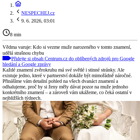
NESPECHEJ.cz
9. 6. 2026, 03:01
8 min
Vědma varuje: Kdo si vezme muže narozeného v tomto znamení,
udělá strašnou chybu
Přidejte si obsah Centrum.cz do oblíbených zdrojů pro Google
hledání a Google zprávy
Každé znamení zvěrokruhu má své světlé i stinné stránky. Ale
existuje jedno, které v partnerství dokáže být mimořádně náročné.
Přinášíme vám detailní pohled na všech dvanáct znamení a
odhalujeme, proč by si ženy měly dávat pozor na muže jednoho
konkrétního znamení – a zároveň vám ukážeme, co čeká ostatní v
nejbližších týdnech.