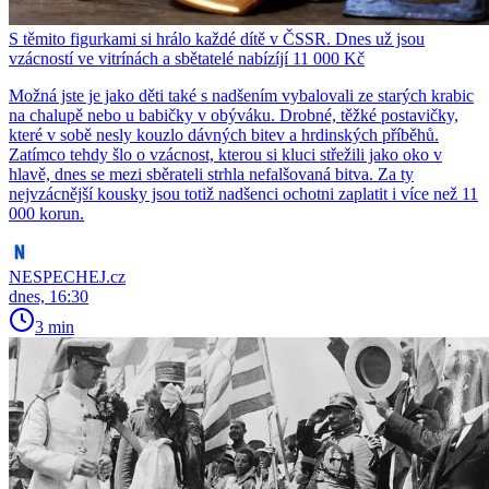
S těmito figurkami si hrálo každé dítě v ČSSR. Dnes už jsou
vzácností ve vitrínách a sbětatelé nabízíjí 11 000 Kč
Možná jste je jako děti také s nadšením vybalovali ze starých krabic
na chalupě nebo u babičky v obýváku. Drobné, těžké postavičky,
které v sobě nesly kouzlo dávných bitev a hrdinských příběhů.
Zatímco tehdy šlo o vzácnost, kterou si kluci střežili jako oko v
hlavě, dnes se mezi sběrateli strhla nefalšovaná bitva. Za ty
nejvzácnější kousky jsou totiž nadšenci ochotni zaplatit i více než 11
000 korun.
NESPECHEJ.cz
dnes, 16:30
3 min