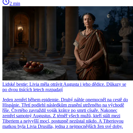
2 min
Lidské bestie: Livia měla otrávit Augusta i jeho dědice. Důkazy se
po dvou tisících letech rozpadají
Jeden zemřel během epidemie. Druhý náhle onemocněl na cestě do
Hispánie. Třetí podlehl následkům zranění utrženého na východě
říše. Čtvrtého zavraždil voják krátce po smrti císaře. Nakonec
zemřel samotný Augustus. Z téměř všech mužů, kteří stáli mezi
Tiberiem a nejvyšší mocí, postupně nezůstal nikdo. A Tiberiovou
matkou byla Livia Drusilla, jedna z nejmocnějších žen své doby.