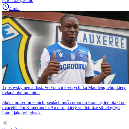
6. 8. 2026, 22:40
4 min
Trpišovský nemá dost. Ve Francii loví rychlíka Mandengueho, který
ovládá obranu i útok
Slavia po sedmi letních posilách míří znovu do Francie, tentokrát po
dvacetiletém Kamerunci z Auxerre, který ve třetí lize střílel góly i
bránil jako wingback.