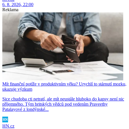
6. 8. 2026, 22:00
Reklama
Mít finanční potíže v produktivním věku? Urychlí to stárnutí mozku,
ukazuje výzkum
Sice chudoba cti netratí, ale mít neustále hluboko do kapsy není nic
příjemného. Tým britských vědců pod vedením Praveethy
Patalayové z londýnské...
HN.cz