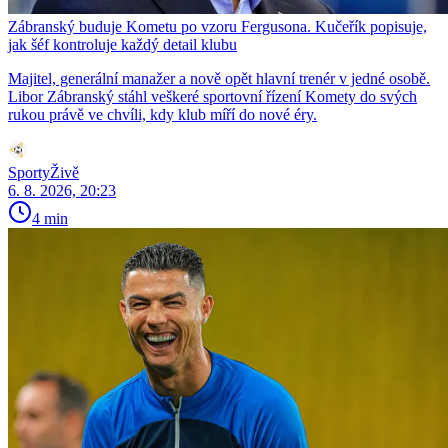
Zábranský buduje Kometu po vzoru Fergusona. Kučeřík popisuje,
jak šéf kontroluje každý detail klubu
Majitel, generální manažer a nově opět hlavní trenér v jedné osobě.
Libor Zábranský stáhl veškeré sportovní řízení Komety do svých
rukou právě ve chvíli, kdy klub míří do nové éry.
SportyŽivě
6. 8. 2026, 20:23
4 min