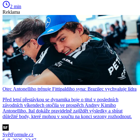
2 min
Reklama
Otec Antonelliho trénuje Fittipaldiho syna: Brazilec vychvaluje lídra
Před letní přestávkou se dynamika boje o titul v posledních
závodních víkendech otočila ve prospěch Andrey Kimiho
Antonelliho. Ital dokáže pravidelně zajíždět výsledky a sbírat
důležité body, které mohou v součtu na konci sezony rozhodnout.
SvětFormule.cz