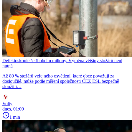
Defektoskopie šetří obcím miliony. Výměna většiny stožárů není
nutná
Až 80 % stožárů veřejného osvětlení, které obce považují za
dosloužilé, může podle měření společnosti ČEZ ESL bezpečně
sloužit i…
Volty
dnes, 01:00
1 min