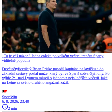
„To je váš názor." Jedna otázka po velkém večeru trenéra Sparty
viditelně popudila
Devětačtyřicetiletý Brian Priske posadil kapitána na lavičku a do
základní sestavy poslal muže, který byl ve Spartě sotva čtyři dny. Po
výhře 2:1 nad Lyonem mluvil o jednom z nejsilnějších večerů, jaké
na Letné za svého druhého angažmá zažil.
SportWin
6. 8. 2026, 23:40
2 min