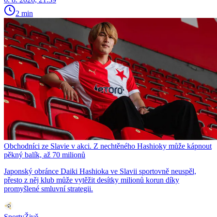
2 min
Obchodníci ze Slavie v akci. Z nechtěného Hashioky může kápnout
pěkný balík, až 70 milionů
Japonský obránce Daiki Hashioka ve Slavii sportovně neuspěl,
přesto z něj klub může vytěžit desítky milionů korun díky
promyšlené smluvní strategii.
SportyŽivě