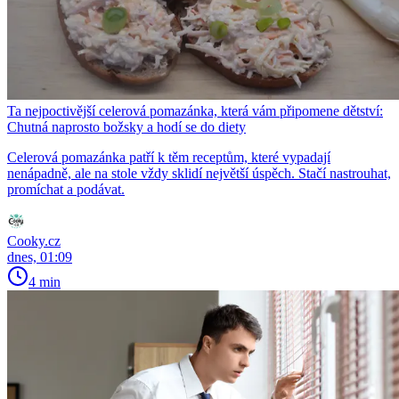
Ta nejpoctivější celerová pomazánka, která vám připomene dětství:
Chutná naprosto božsky a hodí se do diety
Celerová pomazánka patří k těm receptům, které vypadají
nenápadně, ale na stole vždy sklidí největší úspěch. Stačí nastrouhat,
promíchat a podávat.
Cooky.cz
dnes, 01:09
4 min