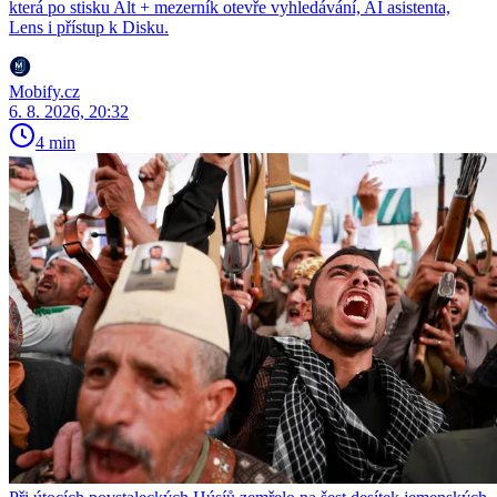
která po stisku Alt + mezerník otevře vyhledávání, AI asistenta,
Lens i přístup k Disku.
Mobify.cz
6. 8. 2026, 20:32
4 min