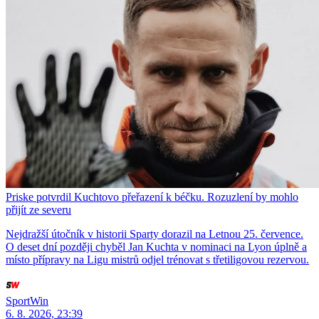
Priske potvrdil Kuchtovo přeřazení k béčku. Rozuzlení by mohlo
přijít ze severu
Nejdražší útočník v historii Sparty dorazil na Letnou 25. července.
O deset dní později chyběl Jan Kuchta v nominaci na Lyon úplně a
místo přípravy na Ligu mistrů odjel trénovat s třetiligovou rezervou.
SportWin
6. 8. 2026, 23:39