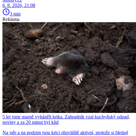
6. 8. 2026, 21:08
3 min
Reklama
5 let jsme marně vyháněli krtka. Zahradník vzal kuchyňský odpad,
noviny a za 20 minut byl klid
Na jaře a na podzim jsou krtci obzvláště aktivní, protože si hledají