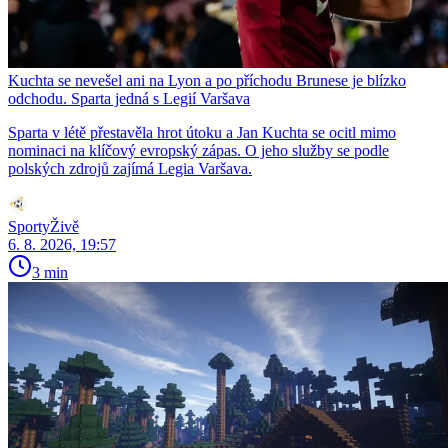
Kuchta se nevešel ani na Lyon a po příchodu Brunese je blízko
odchodu. Sparta jedná s Legií Varšava
Sparta v létě přestavěla hrot útoku a Jan Kuchta se ocitl mimo
nominaci na klíčový evropský zápas. O jeho služby se podle
polských zdrojů zajímá Legia Varšava.
SportyŽivě
6. 8. 2026, 19:57
3 min