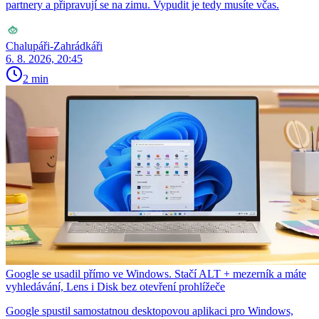
partnery a připravují se na zimu. Vypudit je tedy musíte včas.
Chalupáři-Zahrádkáři
6. 8. 2026, 20:45
2 min
Google se usadil přímo ve Windows. Stačí ALT + mezerník a máte
vyhledávání, Lens i Disk bez otevření prohlížeče
Google spustil samostatnou desktopovou aplikaci pro Windows,