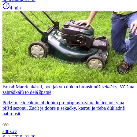
4 min
Brusíř Marek ukázal, pod jakým úhlem brousit nůž sekačky. Většina
zahrádkářů to dělá špatně
Podzim je ideálním obdobím pro přípravu zahradní techniky na
příští sezonu. Začít je dobré u sekačky, kterou je třeba důkladně
nabrousit.
adbz.cz
6. 8. 2026, 21:39