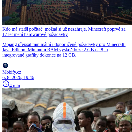
Kdo má starší počítač, možná si už nezahraje. Minecraft poprvé za
17 let mění hardwarové požadavky
Mojang přepsal minimální i doporučené požadavky pro Minecraft:
Java Edition. Minimum RAM vyskočilo ze 2 GB na 8, u
integrované grafiky dokonce na 12 GB.
Mobify.cz
6. 8. 2026, 19:46
4 min