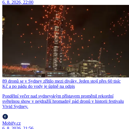
6. 8. 2026, 22:00
89 dronů se v Sydney zřítilo mezi diváky. Jeden stojí přes 60 tisíc
Kč a po pádu do vody je úplně na odpis
Pondělní večer nad sydneyským přístavem proměnil rekordní
světelnou show v nejdražší hromadný pád dronů v historii festivalu
Vivid Sydney.
Mobify.cz
6. 8. 2026, 21:56