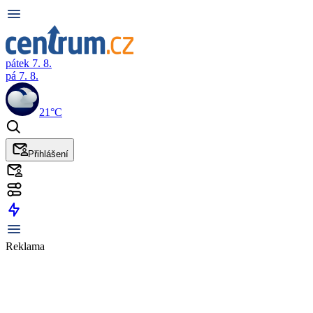
pátek 7. 8.
pá 7. 8.
21°C
Přihlášení
Reklama