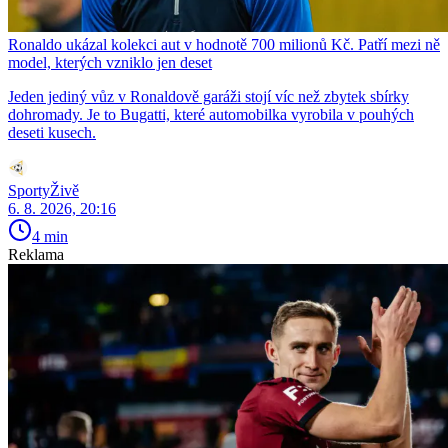
Ronaldo ukázal kolekci aut v hodnotě 700 milionů Kč. Patří mezi ně
model, kterých vzniklo jen deset
Jeden jediný vůz v Ronaldově garáži stojí víc než zbytek sbírky
dohromady. Je to Bugatti, které automobilka vyrobila v pouhých
deseti kusech.
SportyŽivě
6. 8. 2026, 20:16
4 min
Reklama