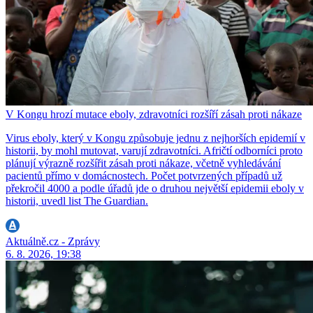
V Kongu hrozí mutace eboly, zdravotníci rozšíří zásah proti nákaze
Virus eboly, který v Kongu způsobuje jednu z nejhorších epidemií v
historii, by mohl mutovat, varují zdravotníci. Afričtí odborníci proto
plánují výrazně rozšířit zásah proti nákaze, včetně vyhledávání
pacientů přímo v domácnostech. Počet potvrzených případů už
překročil 4000 a podle úřadů jde o druhou největší epidemii eboly v
historii, uvedl list The Guardian.
Aktuálně.cz - Zprávy
6. 8. 2026, 19:38