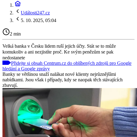
Události247.cz
5. 10. 2025, 05:04
2 min
Velká banka v Česku lidem ruší jejich účty. Stát se to může
komukoliv a ani nezjistíte proč. Ke svým penězům se pak
nedostanete
Přidejte si obsah Centrum.cz do oblíbených zdrojů pro Google
hledání a Google zprávy
Banky se většinou snaží nalákat nové klienty nejrůznějšími
nabídkami. Jsou však i případy, kdy se naopak těch stávajících
zbavují.