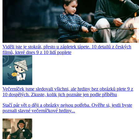
Viděli jste je stokrát, přesto u zápletek tápete. 10 detailů z českých
filmů, které dnes 9 z 10 lidí poplete
Večerníček jsme sledovali všichni, ale hrdiny bez obrázků plete 9 z
10 dospělých. Zkuste, kolik jich poznáte jen podle příběhu
Stačí pár vět o ději a obrázky nejsou potřeba. Ověřte si, jestli byste
poznali slavné večerníčkové hrdiny...