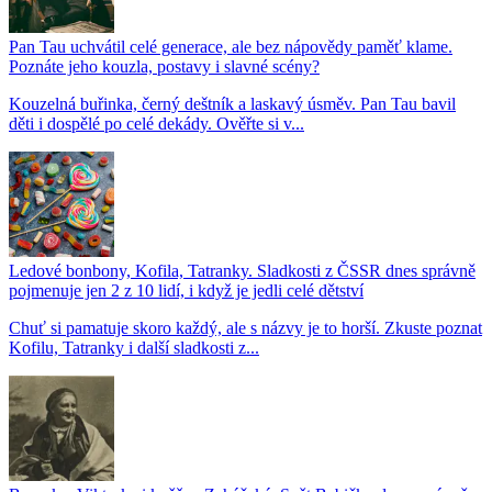
Pan Tau uchvátil celé generace, ale bez nápovědy paměť klame.
Poznáte jeho kouzla, postavy i slavné scény?
Kouzelná buřinka, černý deštník a laskavý úsměv. Pan Tau bavil
děti i dospělé po celé dekády. Ověřte si v...
Ledové bonbony, Kofila, Tatranky. Sladkosti z ČSSR dnes správně
pojmenuje jen 2 z 10 lidí, i když je jedli celé dětství
Chuť si pamatuje skoro každý, ale s názvy je to horší. Zkuste poznat
Kofilu, Tatranky i další sladkosti z...