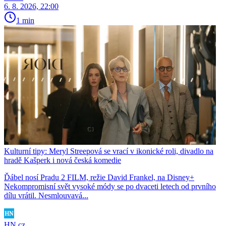
6. 8. 2026, 22:00
1 min
Kulturní tipy: Meryl Streepová se vrací v ikonické roli, divadlo na
hradě Kašperk i nová česká komedie
Ďábel nosí Pradu 2 FILM, režie David Frankel, na Disney+
Nekompromisní svět vysoké módy se po dvaceti letech od prvního
dílu vrátil. Nesmlouvavá...
HN.cz