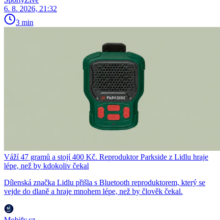
6. 8. 2026, 21:32
3 min
Váží 47 gramů a stojí 400 Kč. Reproduktor Parkside z Lidlu hraje
lépe, než by kdokoliv čekal
Dílenská značka Lidlu přišla s Bluetooth reproduktorem, který se
vejde do dlaně a hraje mnohem lépe, než by člověk čekal.
Mobify.cz