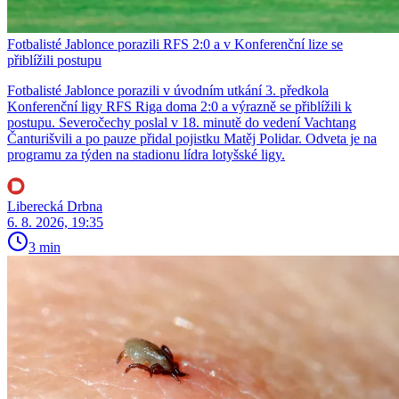
Fotbalisté Jablonce porazili RFS 2:0 a v Konferenční lize se
přiblížili postupu
Fotbalisté Jablonce porazili v úvodním utkání 3. předkola
Konferenční ligy RFS Riga doma 2:0 a výrazně se přiblížili k
postupu. Severočechy poslal v 18. minutě do vedení Vachtang
Čanturišvili a po pauze přidal pojistku Matěj Polidar. Odveta je na
programu za týden na stadionu lídra lotyšské ligy.
Liberecká Drbna
6. 8. 2026, 19:35
3 min