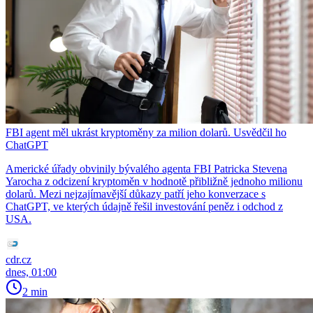
FBI agent měl ukrást kryptoměny za milion dolarů. Usvědčil ho
ChatGPT
Americké úřady obvinily bývalého agenta FBI Patricka Stevena
Yarocha z odcizení kryptoměn v hodnotě přibližně jednoho milionu
dolarů. Mezi nejzajímavější důkazy patří jeho konverzace s
ChatGPT, ve kterých údajně řešil investování peněz i odchod z
USA.
cdr.cz
dnes, 01:00
2 min