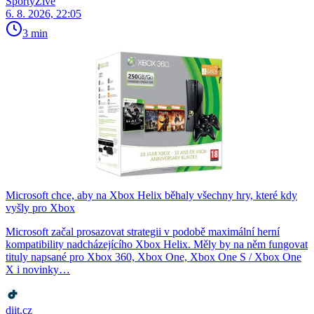
SportyŽivě
6. 8. 2026, 22:05
3 min
Microsoft chce, aby na Xbox Helix běhaly všechny hry, které kdy
vyšly pro Xbox
Microsoft začal prosazovat strategii v podobě maximální herní
kompatibility nadcházejícího Xbox Helix. Měly by na něm fungovat
tituly napsané pro Xbox 360, Xbox One, Xbox One S / Xbox One
X i novinky…
diit.cz