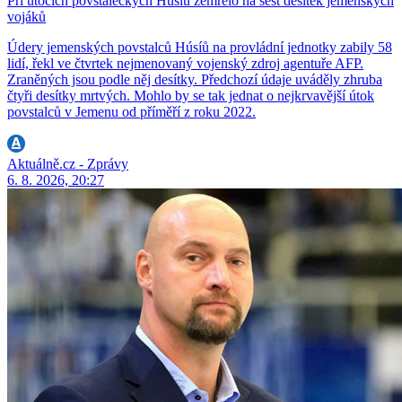
Při útocích povstaleckých Húsíů zemřelo na šest desítek jemenských
vojáků
Údery jemenských povstalců Húsíů na provládní jednotky zabily 58
lidí, řekl ve čtvrtek nejmenovaný vojenský zdroj agentuře AFP.
Zraněných jsou podle něj desítky. Předchozí údaje uváděly zhruba
čtyři desítky mrtvých. Mohlo by se tak jednat o nejkrvavější útok
povstalců v Jemenu od příměří z roku 2022.
Aktuálně.cz - Zprávy
6. 8. 2026, 20:27