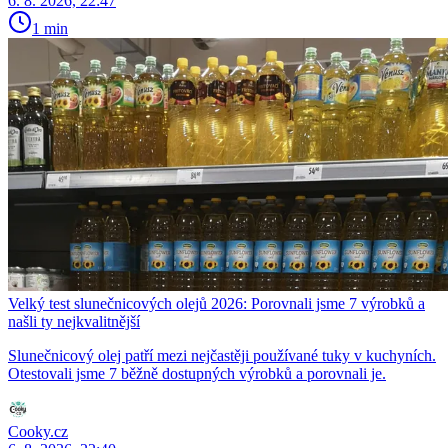
6. 8. 2026, 22:47
1 min
Velký test slunečnicových olejů 2026: Porovnali jsme 7 výrobků a
našli ty nejkvalitnější
Slunečnicový olej patří mezi nejčastěji používané tuky v kuchyních.
Otestovali jsme 7 běžně dostupných výrobků a porovnali je.
Cooky.cz