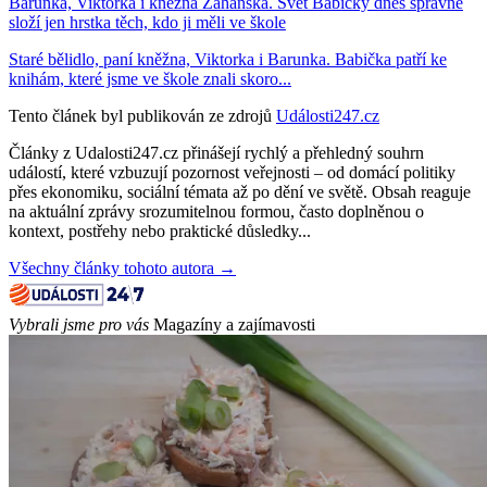
Barunka, Viktorka i kněžna Zaháňská. Svět Babičky dnes správně
složí jen hrstka těch, kdo ji měli ve škole
Staré bělidlo, paní kněžna, Viktorka i Barunka. Babička patří ke
knihám, které jsme ve škole znali skoro...
Tento článek byl publikován ze zdrojů
Události247.cz
Články z Udalosti247.cz přinášejí rychlý a přehledný souhrn
událostí, které vzbuzují pozornost veřejnosti – od domácí politiky
přes ekonomiku, sociální témata až po dění ve světě. Obsah reaguje
na aktuální zprávy srozumitelnou formou, často doplněnou o
kontext, postřehy nebo praktické důsledky...
Všechny články tohoto autora →
Vybrali jsme pro vás
Magazíny a zajímavosti