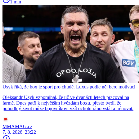
1 min
Usyk říká, že box je sport pro chudé. Luxus podle něj bere motivaci
Oleksandr Usyk vzpomínal, že už ve dvanácti letech pracoval na
farmě. Dnes patří k největším hvězdám boxu, přesto tvrdí, že
pohodlný život může bojovníkovi vzít ochotu ráno vstát a trénovat.
MMAMAG.cz
7. 8. 2026, 23:22