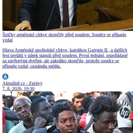
Špičky arménské církve skončily před soudem. Soudce se případu
vzdal
Hlava Arménské apoštolské církve, katolikos Garegin II., a dalších
šest prelátů v pátek stanuli před soudem. První jednání, uspořádané
za zavřenými dveřmi, ale zakrátko skončilo, protože soudce se
případu vzdal, oznámila média.
Aktuálně.cz - Zprávy
7. 8. 2026, 19:30