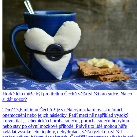
Horké léto může být pro třetinu Čechů větší zátěží pro srdce. Na co
si dát pozor?
Téměř 3,6 milionu Čechů žije s některým z kardiovaskulárních
onemocnění nebo jejich následky. Patří mezi ně například vysoký
krevní tlak, ischemická choroba srdeční, porucha srdečního rytmu
nebo stav po cévní mozkové příhodě. Právě tito lidé mohou hůře
zvládat vysoké letní teploty, dehydrataci, větší fyzickou zátěž i