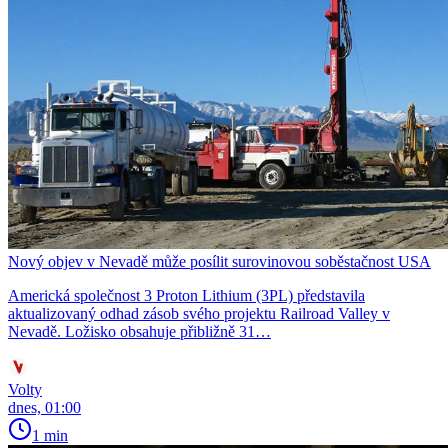
Nový objev v Nevadě může posílit surovinovou soběstačnost USA
Americká společnost 3 Proton Lithium (3PL) představila
aktualizovaný odhad zásob svého projektu Railroad Valley v
Nevadě. Ložisko obsahuje přibližně 31…
Volty
dnes, 01:00
1 min