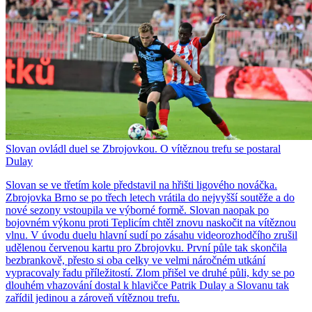
Slovan ovládl duel se Zbrojovkou. O vítěznou trefu se postaral
Dulay
Slovan se ve třetím kole představil na hřišti ligového nováčka.
Zbrojovka Brno se po třech letech vrátila do nejvyšší soutěže a do
nové sezony vstoupila ve výborné formě. Slovan naopak po
bojovném výkonu proti Teplicím chtěl znovu naskočit na vítěznou
vlnu. V úvodu duelu hlavní sudí po zásahu videorozhodčího zrušil
udělenou červenou kartu pro Zbrojovku. První půle tak skončila
bezbrankově, přesto si oba celky ve velmi náročném utkání
vypracovaly řadu příležitostí. Zlom přišel ve druhé půli, kdy se po
dlouhém vhazování dostal k hlavičce Patrik Dulay a Slovanu tak
zařídil jedinou a zároveň vítěznou trefu.