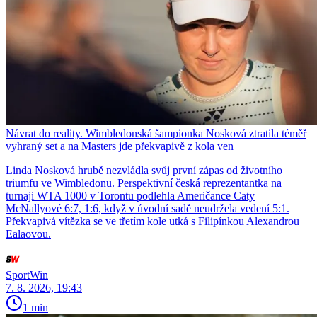
Návrat do reality. Wimbledonská šampionka Nosková ztratila téměř
vyhraný set a na Masters jde překvapivě z kola ven
Linda Nosková hrubě nezvládla svůj první zápas od životního
triumfu ve Wimbledonu. Perspektivní česká reprezentantka na
turnaji WTA 1000 v Torontu podlehla Američance Caty
McNallyové 6:7, 1:6, když v úvodní sadě neudržela vedení 5:1.
Překvapivá vítězka se ve třetím kole utká s Filipínkou Alexandrou
Ealaovou.
SportWin
7. 8. 2026, 19:43
1 min