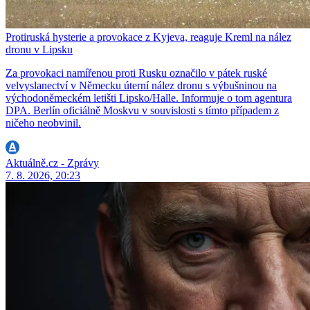
Protiruská hysterie a provokace z Kyjeva, reaguje Kreml na nález
dronu v Lipsku
Za provokaci namířenou proti Rusku označilo v pátek ruské
velvyslanectví v Německu úterní nález dronu s výbušninou na
východoněmeckém letišti Lipsko/Halle. Informuje o tom agentura
DPA. Berlín oficiálně Moskvu v souvislosti s tímto případem z
ničeho neobvinil.
Aktuálně.cz - Zprávy
7. 8. 2026, 20:23