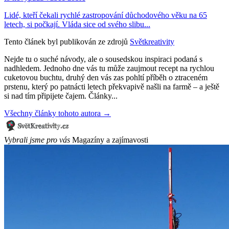
Lidé, kteří čekali rychlé zastropování důchodového věku na 65
letech, si počkají. Vláda sice od svého slibu...
Tento článek byl publikován ze zdrojů
Světkreativity
Nejde tu o suché návody, ale o sousedskou inspiraci podaná s
nadhledem. Jednoho dne vás tu může zaujmout recept na rychlou
cuketovou buchtu, druhý den vás zas pohltí příběh o ztraceném
prstenu, který po patnácti letech překvapivě našli na farmě – a ještě
si nad tím připijete čajem. Články...
Všechny články tohoto autora →
Vybrali jsme pro vás
Magazíny a zajímavosti