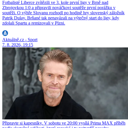
Fotbalisté Liberce zvítězili ve 3. kole první ligy v Brně nad
Zbrojovkou 1:0 a připravili nováčkovi soutěže první porážku v
soutěži. O výhře Slovanu rozhodl po hodině hry slovenský záložník
Patrik Dulay. Brňané tak nenavázali na výtečný start do ligy, kdy
zdolali Spartu a remizovali v Plzni.
Aktuálně.cz - Sport
7. 8. 2026, 19:15
Připravte si kapesníky. V sobotu ve 20:00 vysílá Prima MAX příběh