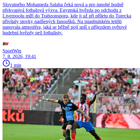
Slovutného Mohameda Salaha čeká nová a pro mnohé hodně
překvapivá fotbalová výzva. Egyptská hvězda po odchodu z
Liverpoolu míří do Trabzonsporu, kde ji už při příletu do Turecka
přivítaly stovky nadšených fanoušků. Na istanbulském letišti
panovala atmosféra, jaká se běžně pojí spíš s příjezdem světové
hudební hvězdy než fotbalisty.
SportWin
7. 8. 2026, 19:41
1 min