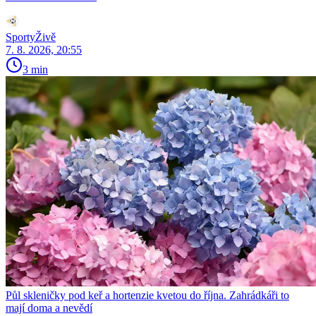
SportyŽivě
7. 8. 2026, 20:55
3 min
Půl skleničky pod keř a hortenzie kvetou do října. Zahrádkáři to
mají doma a nevědí