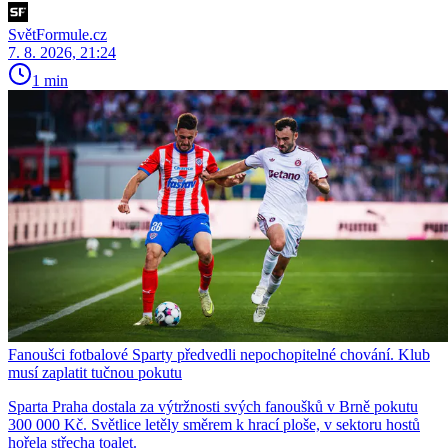
SvětFormule.cz
7. 8. 2026, 21:24
1 min
Fanoušci fotbalové Sparty předvedli nepochopitelné chování. Klub
musí zaplatit tučnou pokutu
Sparta Praha dostala za výtržnosti svých fanoušků v Brně pokutu
300 000 Kč. Světlice letěly směrem k hrací ploše, v sektoru hostů
hořela střecha toalet.