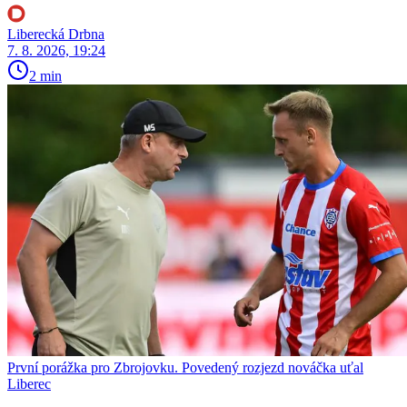
Liberecká Drbna
7. 8. 2026, 19:24
2 min
První porážka pro Zbrojovku. Povedený rozjezd nováčka uťal
Liberec