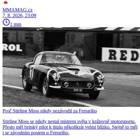
MMAMAG.cz
7. 8. 2026, 23:09
1 min
Proč Stirling Moss nikdy nezávodil za Ferrariho
Stirling Moss se nikdy nestal mistrem světa v královně motorsportu.
Přesto měl britský pilot k titulu několikrát velmi blízko. Stejně to měl
i se závodním postem u Ferrariho.