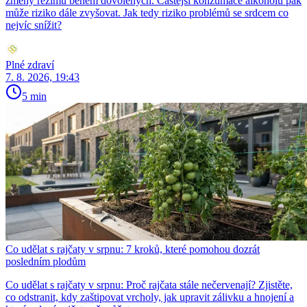
změny režimu během dovolených. Častější konzumace alkoholu pak
může riziko dále zvyšovat. Jak tedy riziko problémů se srdcem co
nejvíc snížit?
Plné zdraví
7. 8. 2026, 19:43
5 min
Co udělat s rajčaty v srpnu: 7 kroků, které pomohou dozrát
posledním plodům
Co udělat s rajčaty v srpnu: Proč rajčata stále nečervenají? Zjistěte,
co odstranit, kdy zaštipovat vrcholy, jak upravit zálivku a hnojení a