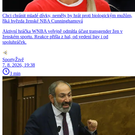
Chci chránit mladé dívky, neměly by hrát proti biologickým mužům,
říká hvězda ženské NBA Cunninghamová
Aktivní hráčka WNBA veřejně odmítla účast transgender žen v
ženském sportu. Reakce přišla z hal, od vedení ligy i od
spoluhráček.
SportyŽivě
7. 8. 2026, 19:38
3 min