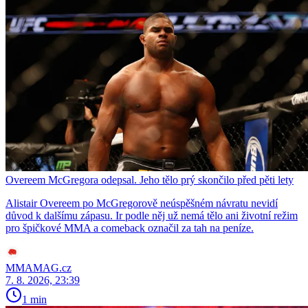
Overeem McGregora odepsal. Jeho tělo prý skončilo před pěti lety
Alistair Overeem po McGregorově neúspěšném návratu nevidí
důvod k dalšímu zápasu. Ir podle něj už nemá tělo ani životní režim
pro špičkové MMA a comeback označil za tah na peníze.
MMAMAG.cz
7. 8. 2026, 23:39
1 min