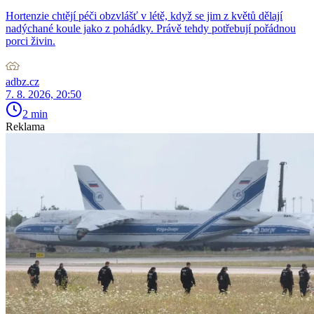
Hortenzie chtějí péči obzvlášť v létě, když se jim z květů dělají
nadýchané koule jako z pohádky. Právě tehdy potřebují pořádnou
porci živin.
adbz.cz
7. 8. 2026, 20:50
2 min
Reklama