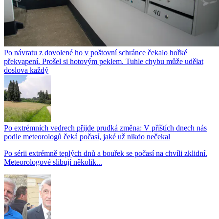
Po návratu z dovolené ho v poštovní schránce čekalo hořké
překvapení. Prošel si hotovým peklem. Tuhle chybu může udělat
doslova každý
Po extrémních vedrech přijde prudká změna: V příštích dnech nás
podle meteorologů čeká počasí, jaké už nikdo nečekal
Po sérii extrémně teplých dnů a bouřek se počasí na chvíli zklidní.
Meteorologové slibují několik...