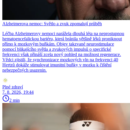
Alzheimerova nemoc: Světlo a zvuk zpomalují průběh
Léčba Alzheimerovy nemoci narážela dlouhá léta na neprostupnou
hematoencefalickou bariéru, která bránila většině léků proniknout
přímo k mozkovým buňkám. Objev takzvané neurostimulace
pomocí blikajícího světla a zvukových impulsů o specifické
frekvenci však přináší zcela nový pohled na možnost regenerace.
Vědci zjistili, že synchronizace mozkových vln na frekvenci 40
Hertzů dokáže stimulovat imunitní buňky v mozku k čištění
nebezpečných usazenin.
Plné zdraví
7. 8. 2026, 19:44
2 min