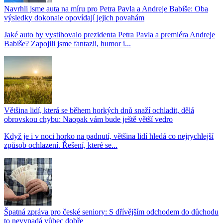
Navrhli jsme auta na míru pro Petra Pavla a Andreje Babiše: Oba
výsledky dokonale opovídají jejich povahám
Jaké auto by vystihovalo prezidenta Petra Pavla a premiéra Andreje
Babiše? Zapojili jsme fantazii, humor i...
Většina lidí, která se během horkých dnů snaží ochladit, dělá
obrovskou chybu: Naopak vám bude ještě větší vedro
Když je i v noci horko na padnutí, většina lidí hledá co nejrychlejší
způsob ochlazení. Řešení, které se...
Špatná zpráva pro české seniory: S dřívějším odchodem do důchodu
to nevypadá vůbec dobře