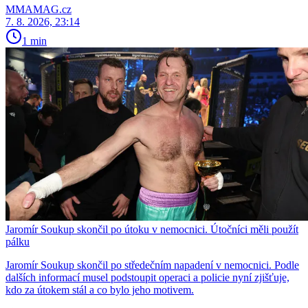
MMAMAG.cz
7. 8. 2026, 23:14
1 min
Jaromír Soukup skončil po útoku v nemocnici. Útočníci měli použít
pálku
Jaromír Soukup skončil po středečním napadení v nemocnici. Podle
dalších informací musel podstoupit operaci a policie nyní zjišťuje,
kdo za útokem stál a co bylo jeho motivem.