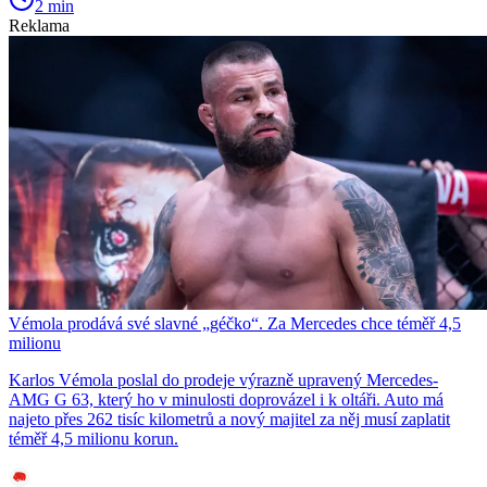
2 min
Reklama
Vémola prodává své slavné „géčko“. Za Mercedes chce téměř 4,5
milionu
Karlos Vémola poslal do prodeje výrazně upravený Mercedes-
AMG G 63, který ho v minulosti doprovázel i k oltáři. Auto má
najeto přes 262 tisíc kilometrů a nový majitel za něj musí zaplatit
téměř 4,5 milionu korun.