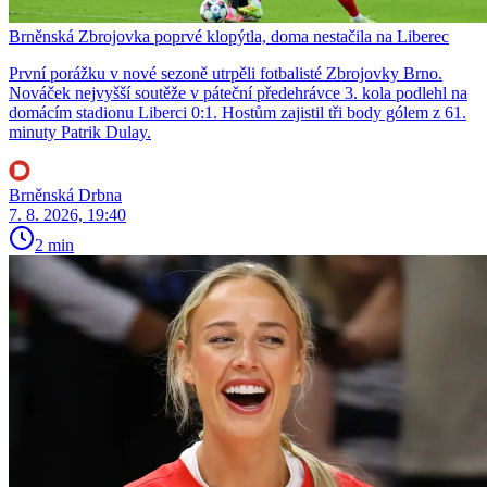
Brněnská Zbrojovka poprvé klopýtla, doma nestačila na Liberec
První porážku v nové sezoně utrpěli fotbalisté Zbrojovky Brno.
Nováček nejvyšší soutěže v páteční předehrávce 3. kola podlehl na
domácím stadionu Liberci 0:1. Hostům zajistil tři body gólem z 61.
minuty Patrik Dulay.
Brněnská Drbna
7. 8. 2026, 19:40
2 min