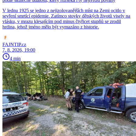
podle skutečné události, který rozseká i ty nejtvrdší povahy
V lednu 1925 se jedno z nejizolovanějších míst na Zemi ocitlo v
sevření smrtící epidemie. Zatímco stovky dětských životů visely na
vlásku, v mrazu klesajícím pod minus čtyřicet stupňů se zrodil
hrdina, jehož jméno mělo být vymazáno z historie.
FAJNTIP.cz
7. 8. 2026, 19:00
4 min