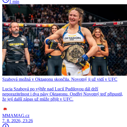
1 min
Szabová možná v Oktagonu skončila. Novotný ji už vidí v UFC
Lucia Szabová po výhře nad Lucií Pudilovou dál drží
neporazitelnost i dva pásy Oktagonu. Ondřej Novotný teď připustil,
že její další zápas už může přijít v UFC.
MMAMAG.cz
7. 8. 2026, 23:26