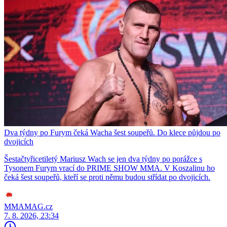
Dva týdny po Furym čeká Wacha šest soupeřů. Do klece půjdou po
dvojicích
Šestačtyřicetiletý Mariusz Wach se jen dva týdny po porážce s
Tysonem Furym vrací do PRIME SHOW MMA. V Koszalinu ho
čeká šest soupeřů, kteří se proti němu budou střídat po dvojicích.
MMAMAG.cz
7. 8. 2026, 23:34