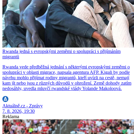
Rwanda jedná s evropskými zeměmi o spolupráci s přijímáním
migrantů
Rwanda vede předběžná jednání s některými evropskými zeměmi o
spolupráci v oblasti migrace, napsala agentura AFP. Kigali by podle
návrhu mohlo přijímat rodiny migrantů, kteří uvízli na cestě, nemají
kam jít nebo jsou z různých důvodů v ohrožení. Země dohody zatím
nedosáhly, uvedla mluvčí rwandské vlády Yolande Makoloová.
Aktuálně.cz - Zprávy
7. 8. 2026, 19:30
Reklama