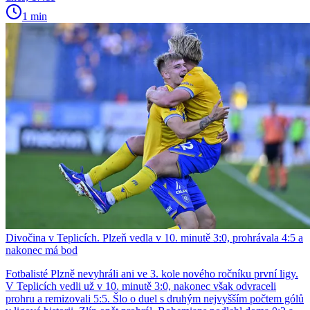
1 min
Divočina v Teplicích. Plzeň vedla v 10. minutě 3:0, prohrávala 4:5 a
nakonec má bod
Fotbalisté Plzně nevyhráli ani ve 3. kole nového ročníku první ligy.
V Teplicích vedli už v 10. minutě 3:0, nakonec však odvraceli
prohru a remizovali 5:5. Šlo o duel s druhým nejvyšším počtem gólů