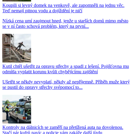
Koupili si levný domek na venkově, ale zapomněli na jednu věc.
Teď nemají pitnou vodu a dojíždění je ničí
Nízká cena umí zaujmout hned, jenže u starších domů mimo město
se v ní často schová problém, který na první...
Kutil chtěl ušetřit za opravu střechy a spadl z lešení. Pojišťovna mu
odmítla vyplatit korunu kvůli chybějícímu zajištění
Ušetřit se někdy nevyplatí, někdy až nepříjemně. Příběh muže který
se pustil do opravy střechy svépomocí to...
Kontroly na dálnicích se zaměří na přetížená auta na dovolenou.
Stačí pár kufrů navíc a policie vám zakáže další jízdu