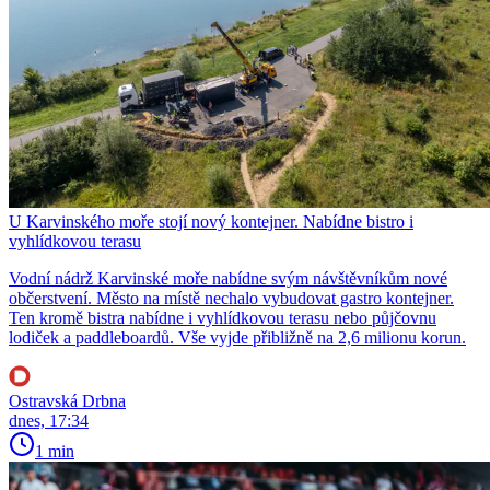
U Karvinského moře stojí nový kontejner. Nabídne bistro i
vyhlídkovou terasu
Vodní nádrž Karvinské moře nabídne svým návštěvníkům nové
občerstvení. Město na místě nechalo vybudovat gastro kontejner.
Ten kromě bistra nabídne i vyhlídkovou terasu nebo půjčovnu
lodiček a paddleboardů. Vše vyjde přibližně na 2,6 milionu korun.
Ostravská Drbna
dnes, 17:34
1 min