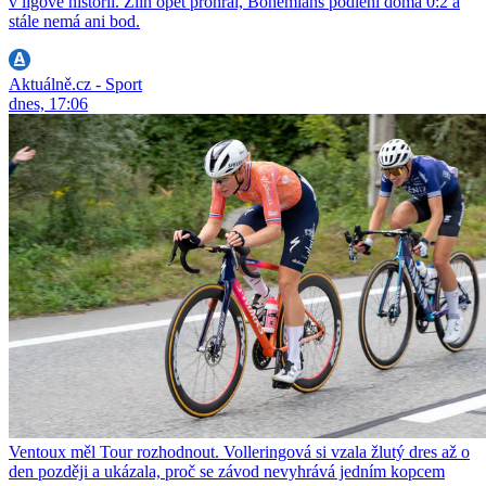
v ligové historii. Zlín opět prohrál, Bohemians podlehl doma 0:2 a
stále nemá ani bod.
Aktuálně.cz - Sport
dnes, 17:06
Ventoux měl Tour rozhodnout. Volleringová si vzala žlutý dres až o
den později a ukázala, proč se závod nevyhrává jedním kopcem