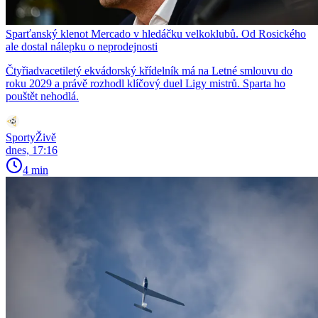
Sparťanský klenot Mercado v hledáčku velkoklubů. Od Rosického
ale dostal nálepku o neprodejnosti
Čtyřiadvacetiletý ekvádorský křídelník má na Letné smlouvu do
roku 2029 a právě rozhodl klíčový duel Ligy mistrů. Sparta ho
pouštět nehodlá.
SportyŽivě
dnes, 17:16
4 min