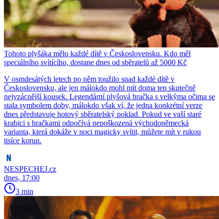
Tohoto plyšáka mělo každé dítě v Československu. Kdo měl
speciálního svítícího, dostane dnes od sběratelů až 5000 Kč
V osmdesátých letech po něm toužilo snad každé dítě v
Československu, ale jen málokdo mohl mít doma ten skutečně
nejvzácnější kousek. Legendární plyšová hračka s velkýma očima se
stala symbolem doby, málokdo však ví, že jedna konkrétní verze
dnes představuje hotový sběratelský poklad. Pokud ve vaší staré
krabici s hračkami odpočívá nepoškozená východoněmecká
varianta, která dokáže v noci magicky svítit, můžete mít v rukou
tisíce korun.
NESPECHEJ.cz
dnes, 17:00
3 min