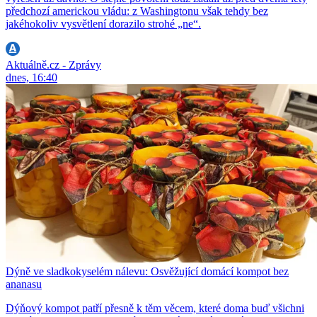
předchozí americkou vládu: z Washingtonu však tehdy bez
jakéhokoliv vysvětlení dorazilo strohé „ne“.
Aktuálně.cz - Zprávy
dnes, 16:40
Dýně ve sladkokyselém nálevu: Osvěžující domácí kompot bez
ananasu
Dýňový kompot patří přesně k těm věcem, které doma buď všichni