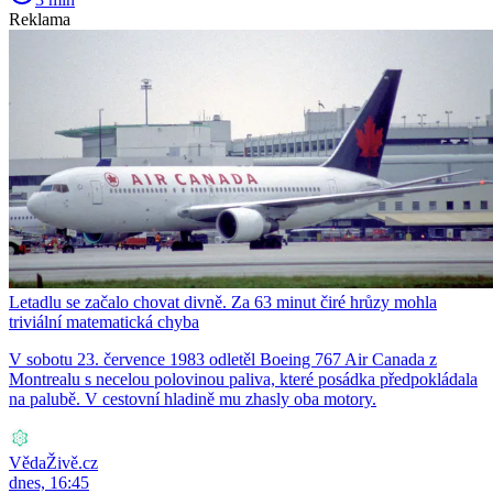
Reklama
Letadlu se začalo chovat divně. Za 63 minut čiré hrůzy mohla
triviální matematická chyba
V sobotu 23. července 1983 odletěl Boeing 767 Air Canada z
Montrealu s necelou polovinou paliva, které posádka předpokládala
na palubě. V cestovní hladině mu zhasly oba motory.
VědaŽivě.cz
dnes, 16:45