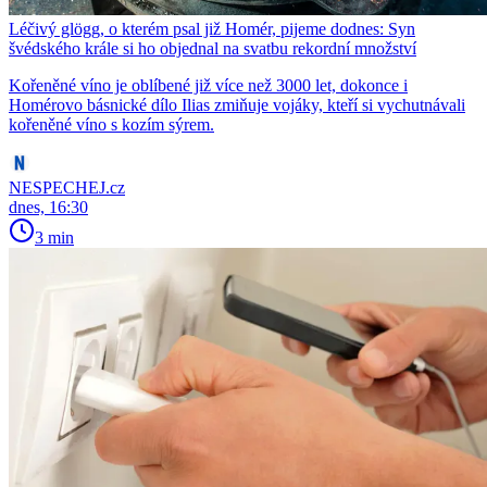
Léčivý glögg, o kterém psal již Homér, pijeme dodnes: Syn
švédského krále si ho objednal na svatbu rekordní množství
Kořeněné víno je oblíbené již více než 3000 let, dokonce i
Homérovo básnické dílo Ilias zmiňuje vojáky, kteří si vychutnávali
kořeněné víno s kozím sýrem.
NESPECHEJ.cz
dnes, 16:30
3 min