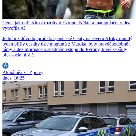
Ceuta jako příležitost rozeštvat Evropu. Některá manipulační videa
vytvořila AI
Jedním z důvodů, proč do španělské Ceuty na severu Afriky minulý
týden přišly desítky tisíc migrantů z Maroka, byly pravděpodobně i
fámy a dezinformace o snadném vstupu do Evropy, které se šířily
přes sociální sítě.
Aktuálně.cz - Zprávy
dnes, 16:25