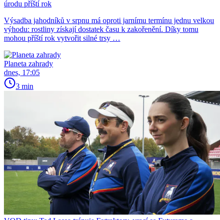
úrodu příští rok
Výsadba jahodníků v srpnu má oproti jarnímu termínu jednu velkou
výhodu: rostliny získají dostatek času k zakořenění. Díky tomu
mohou příští rok vytvořit silné trsy …
Planeta zahrady
dnes, 17:05
3 min