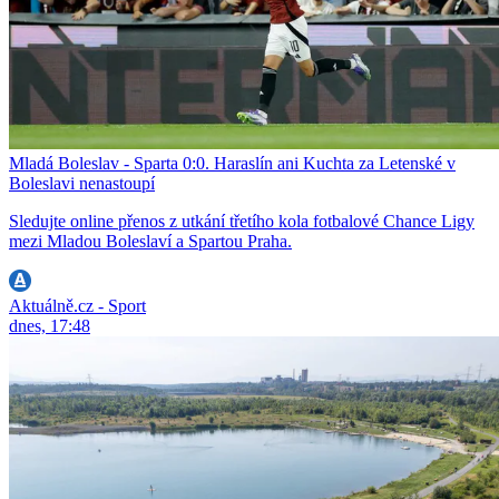
Mladá Boleslav - Sparta 0:0. Haraslín ani Kuchta za Letenské v
Boleslavi nenastoupí
Sledujte online přenos z utkání třetího kola fotbalové Chance Ligy
mezi Mladou Boleslaví a Spartou Praha.
Aktuálně.cz - Sport
dnes, 17:48