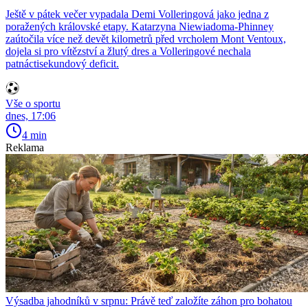
Ještě v pátek večer vypadala Demi Volleringová jako jedna z
poražených královské etapy. Katarzyna Niewiadoma-Phinney
zaútočila více než devět kilometrů před vrcholem Mont Ventoux,
dojela si pro vítězství a žlutý dres a Volleringové nechala
patnáctisekundový deficit.
Vše o sportu
dnes, 17:06
4 min
Reklama
Výsadba jahodníků v srpnu: Právě teď založíte záhon pro bohatou