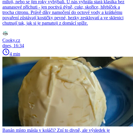
milují, nebo se jim roky vyhýbali. U nás vyhrála stará klasika bez
ananasové příchuti - jen poctivá dýně, cukr, skořice, hřebíček a
trocha citronu. Právě díky namočení do octové vody a krátkému
povaření zůstávají kostičky pevné, hezky zesklovatí a ve sklenici
chutnají tak, jak si je pamatuji z domácí spíže.
Cooky.cz
dnes, 16:34
4 min
Banán místo másla v koláči? Zní to divně, ale výsledek je