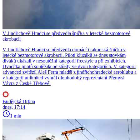
V Jindřichově Hradci se předvedla špička v letecké bezmotorové
akrobacii
V Jindřichově Hradci se předvedla domácí i rakouská špička v
letecké bezmotorové akrobacii. Piloti kluzáků se dnes stovkám
diváků ukázali v nesoutěžní kategorii freestyle a při exhibicích.
Dvacítka pilotů soutěžila od středy ve dvou kategoriích. V kategorii
advanced zvítězil Aleš Ferra mladší z jindřichohradecké aeroklubu a
v kategorii unlimited vyhrál dlouhodobý reprezentant Přemysl
Vávra z České Třebové.
Budějcká Drbna
dnes, 17:14
1 min