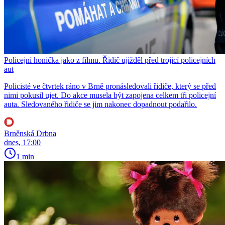
Policejní honička jako z filmu. Řidič ujížděl před trojicí policejních
aut
Policisté ve čtvrtek ráno v Brně pronásledovali řidiče, který se před
nimi pokusil ujet. Do akce musela být zapojena celkem tři policejní
auta. Sledovaného řidiče se jim nakonec dopadnout podařilo.
Brněnská Drbna
dnes, 17:00
1 min