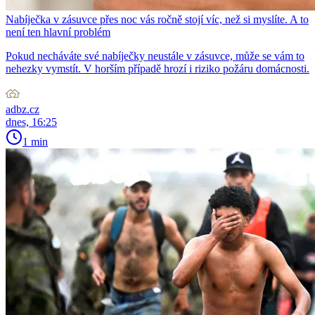
Nabíječka v zásuvce přes noc vás ročně stojí víc, než si myslíte. A to
není ten hlavní problém
Pokud necháváte své nabíječky neustále v zásuvce, může se vám to
nehezky vymstít. V horším případě hrozí i riziko požáru domácnosti.
adbz.cz
dnes, 16:25
1 min