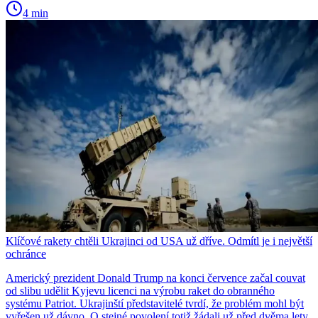
4 min
Klíčové rakety chtěli Ukrajinci od USA už dříve. Odmítl je i největší
ochránce
Americký prezident Donald Trump na konci července začal couvat
od slibu udělit Kyjevu licenci na výrobu raket do obranného
systému Patriot. Ukrajinští představitelé tvrdí, že problém mohl být
vyřešen už dávno. O stejné povolení totiž žádali už před dvěma lety