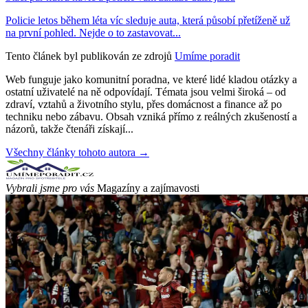
Policie letos během léta víc sleduje auta, která působí přetíženě už
na první pohled. Nejde o to zastavovat...
Tento článek byl publikován ze zdrojů
Umíme poradit
Web funguje jako komunitní poradna, ve které lidé kladou otázky a
ostatní uživatelé na ně odpovídají. Témata jsou velmi široká – od
zdraví, vztahů a životního stylu, přes domácnost a finance až po
techniku nebo zábavu. Obsah vzniká přímo z reálných zkušeností a
názorů, takže čtenáři získají...
Všechny články tohoto autora →
Vybrali jsme pro vás
Magazíny a zajímavosti