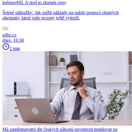
krémovější. A stojí to zlomek ceny
Šetrné náhražky: Jak snížit náklady na máslo pomocí chutných
alternativ, které vaše recepty ještě vylepší.
adbz.cz
dnes, 16:30
2 min
Má zaměstnavatel dle českých zákonů povinnost instalovat na