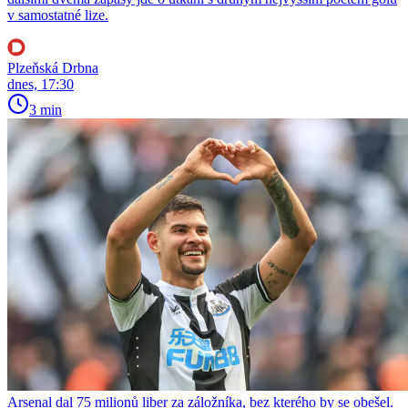
v samostatné lize.
Plzeňská Drbna
dnes, 17:30
3 min
Arsenal dal 75 milionů liber za záložníka, bez kterého by se obešel.