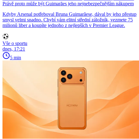
Právě proto může být Guimarães jeho nejnebezpečnějším nákupem
Kdyby Arsenal potřeboval Bruna Guimarãese, dával by jeho přestup
smysl velmi snadno. Chybí vám elitní střední záložník, vezmete 75
milionů liber a koupíte jednoho z nejlepších v Premier League.
Vše o sportu
dnes, 17:21
5 min