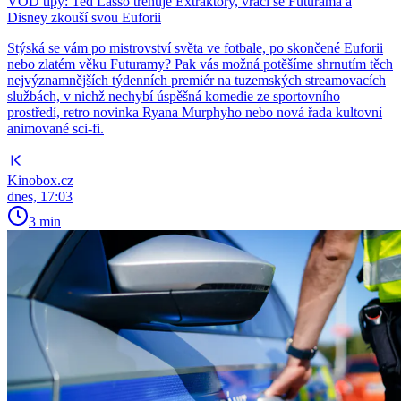
VOD tipy: Ted Lasso trénuje Extraktory, vrací se Futurama a
Disney zkouší svou Euforii
Stýská se vám po mistrovství světa ve fotbale, po skončené Euforii
nebo zlatém věku Futuramy? Pak vás možná potěšíme shrnutím těch
nejvýznamnějších týdenních premiér na tuzemských streamovacích
službách, v nichž nechybí úspěšná komedie ze sportovního
prostředí, retro novinka Ryana Murphyho nebo nová řada kultovní
animované sci-fi.
Kinobox.cz
dnes, 17:03
3 min