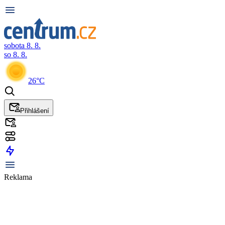
sobota 8. 8.
so 8. 8.
26°C
Přihlášení
Reklama