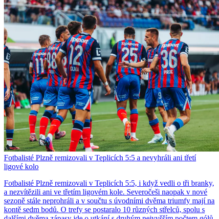
Fotbalisté Plzně remizovali v Teplicích 5:5 a nevyhráli ani třetí
ligové kolo
Fotbalisté Plzně remizovali v Teplicích 5:5, i když vedli o tři branky,
a nezvítězili ani ve třetím ligovém kole. Severočeši naopak v nové
sezoně stále neprohráli a v součtu s úvodními dvěma triumfy mají na
kontě sedm bodů. O trefy se postaralo 10 různých střelců, spolu s
dalšími dvěma zápasy jde o utkání s druhým nejvyšším počtem gólů