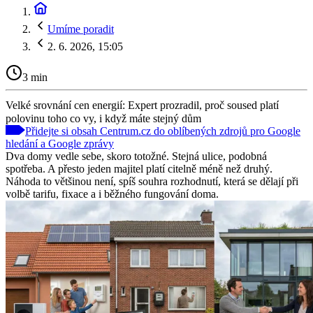
Umíme poradit
2. 6. 2026, 15:05
3 min
Velké srovnání cen energií: Expert prozradil, proč soused platí
polovinu toho co vy, i když máte stejný dům
Přidejte si obsah Centrum.cz do oblíbených zdrojů pro Google
hledání a Google zprávy
Dva domy vedle sebe, skoro totožné. Stejná ulice, podobná
spotřeba. A přesto jeden majitel platí citelně méně než druhý.
Náhoda to většinou není, spíš souhra rozhodnutí, která se dělají při
volbě tarifu, fixace a i běžného fungování doma.