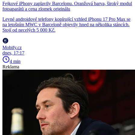
Fejkové iPhony zaplavily Barcelonu. Oranžová barva, široký modul
fotoaparátů a cena zlomek originálu
Levné androidové telefony kopírující vzhled iPhonu 17 Pro Max se
na letošním MWC v Barceloně objevily hned na několika stáncích.
Stojí od necelých 5 000 Kč.
Mobify.cz
dnes, 17:17
4 min
Reklama