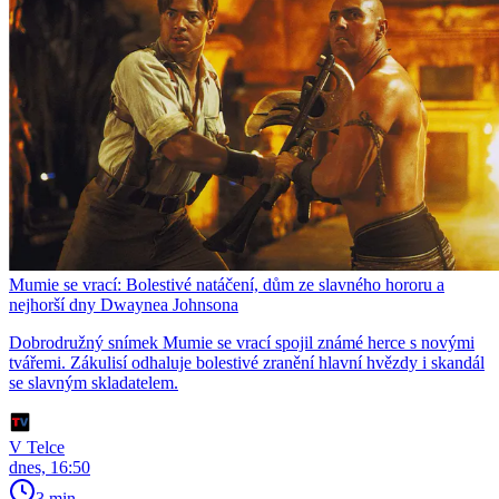
Mumie se vrací: Bolestivé natáčení, dům ze slavného hororu a
nejhorší dny Dwaynea Johnsona
Dobrodružný snímek Mumie se vrací spojil známé herce s novými
tvářemi. Zákulisí odhaluje bolestivé zranění hlavní hvězdy i skandál
se slavným skladatelem.
V Telce
dnes, 16:50
3 min