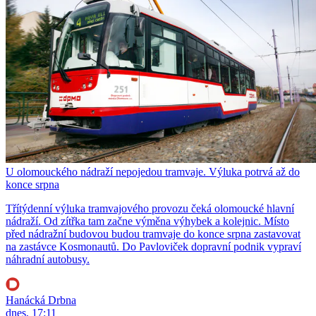
U olomouckého nádraží nepojedou tramvaje. Výluka potrvá až do
konce srpna
Třítýdenní výluka tramvajového provozu čeká olomoucké hlavní
nádraží. Od zítřka tam začne výměna výhybek a kolejnic. Místo
před nádražní budovou budou tramvaje do konce srpna zastavovat
na zastávce Kosmonautů. Do Pavloviček dopravní podnik vypraví
náhradní autobusy.
Hanácká Drbna
dnes, 17:11