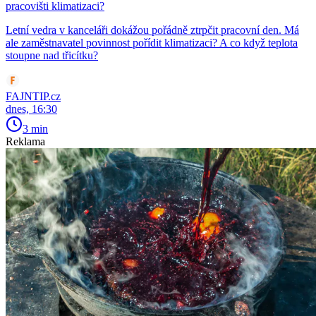
pracovišti klimatizaci?
Letní vedra v kanceláři dokážou pořádně ztrpčit pracovní den. Má
ale zaměstnavatel povinnost pořídit klimatizaci? A co když teplota
stoupne nad třicítku?
FAJNTIP.cz
dnes, 16:30
3 min
Reklama