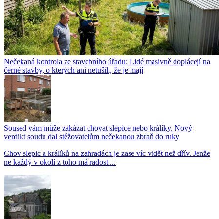
Nečekaná kontrola ze stavebního úřadu: Lidé masivně doplácejí na
černé stavby, o kterých ani netušili, že je mají
Soused vám může zakázat chovat slepice nebo králíky. Nový
verdikt soudu dal stěžovatelům nečekanou zbraň do ruky
Chov slepic a králíků na zahradách je zase víc vidět než dřív. Jenže
ne každý v okolí z toho má radost....