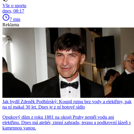
Vše o sportu
dnes, 08:17
7 min
Reklama
Jak bydlí Zdeněk Podhůrský: Koupil ruinu bez vody a elektřiny, pak
na ní makal 30 let. Dnes je z ní hotové sídlo
Opukový dům z roku 1881 na okraji Prahy neměl vodu ani
elektřinu. Dnes má ateliér, zimní zahradu, terasu a podkrovní lázeň s
kamennou vanou.