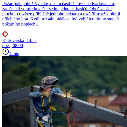
Požár pole poblíž Vysoké, místní části Dalovic na Karlovarsku,
zaměstnal ve středu večer sedm jednotek hasičů. Oheň zasáhl
plochu o rozloze přibližně jednoho hektaru a rozšířil se až k okraji
přilehlého lesa. Kvůli rozsahu události byl vyhlášen druhý stupeň
požárního poplachu.
Karlovarská Drbna
dnes, 08:00
1 min