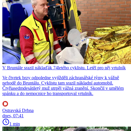
V Bruntále srazil náklaďák 74letého cyklistu. Letěl pro něj vrtulník
Ve čtvrtek brzy odpoledne vyjížděli záchranářské týmy k vážně
nehodě do Bruntálu. Cyklistu tam srazil nákladní automobil.
Čtyřiasedmdesátiletý muž utrpěl vážná zranění. Skončil v umělém
spánku a do nemocnice ho transportoval vrtulník.
Ostravská Drbna
dnes, 07:41
1 min