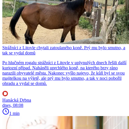
Strážníci z Litovle chytali zatoulaného koně. Prý mu bylo smutno, a
tak se vydal domů
Po hlučném rogalu strážníci z Litovle v uplynulých dnech řešili další
kuriozní případ. Naháněli uprchlého koně, na kterého brzy ráno
narazili obyvatelé města. Nakonec vyšlo najevo, že kůň byl se svou
majitelkou na výletě, ale prý mu bylo smutno, a tak v noci pobořil
ohradu a vydal se domů.
Hanácká Drbna
dnes, 08:08
1 min