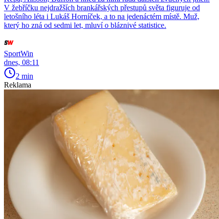
V žebříčku nejdražších brankářských přestupů světa figuruje od
letošního léta i Lukáš Horníček, a to na jedenáctém místě. Muž,
který ho zná od sedmi let, mluví o bláznivé statistice.
SportWin
dnes, 08:11
2 min
Reklama