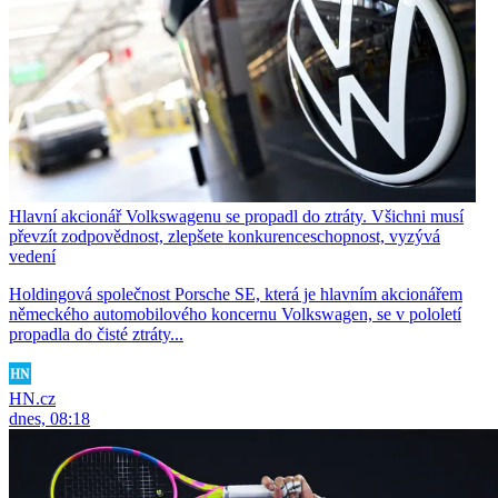
Hlavní akcionář Volkswagenu se propadl do ztráty. Všichni musí
převzít zodpovědnost, zlepšete konkurenceschopnost, vyzývá
vedení
Holdingová společnost Porsche SE, která je hlavním akcionářem
německého automobilového koncernu Volkswagen, se v pololetí
propadla do čisté ztráty...
HN.cz
dnes, 08:18