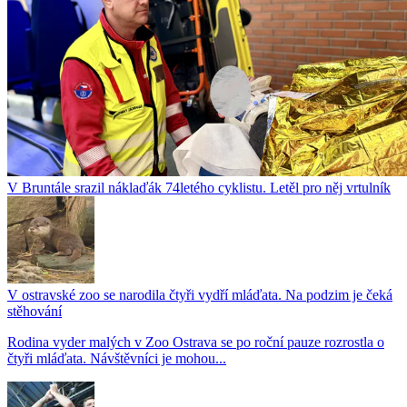
V Bruntále srazil náklaďák 74letého cyklistu. Letěl pro něj vrtulník
V ostravské zoo se narodila čtyři vydří mláďata. Na podzim je čeká
stěhování
Rodina vyder malých v Zoo Ostrava se po roční pauze rozrostla o
čtyři mláďata. Návštěvníci je mohou...