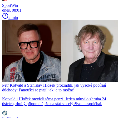
SportWin
dnes, 08:01
2 min
Petr Kotvald a Stanislav Hložek prozradili, jak vysoké pobírají
důchody: Fanoušci se ptají, jak je to možné
Kotvald i Hložek otevřeli téma penzí. Jeden mluví o zhruba 24
tisících, druhý připomíná, že na stát se celý život nespoléhal.