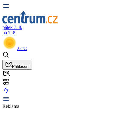
pátek 7. 8.
pá 7. 8.
22°C
Přihlášení
Reklama