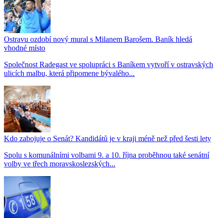
Ostravu ozdobí nový mural s Milanem Barošem. Baník hledá
vhodné místo
Společnost Radegast ve spolupráci s Baníkem vytvoří v ostravských
ulicích malbu, která připomene bývalého...
Kdo zabojuje o Senát? Kandidátů je v kraji méně než před šesti lety
Spolu s komunálními volbami 9. a 10. října proběhnou také senátní
volby ve třech moravskoslezských...