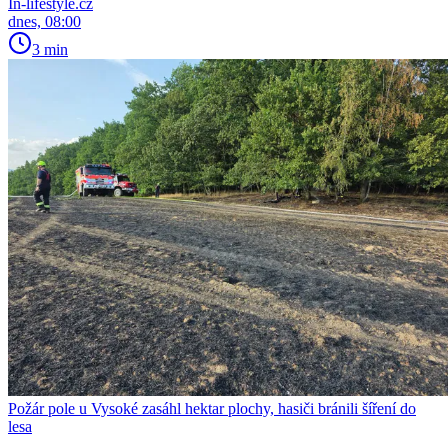
In-lifestyle.cz
dnes, 08:00
3 min
Požár pole u Vysoké zasáhl hektar plochy, hasiči bránili šíření do
lesa