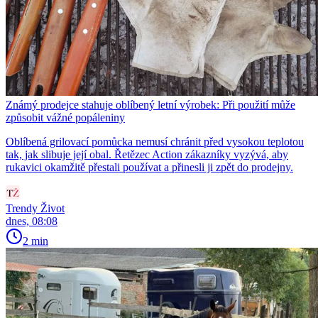
Známý prodejce stahuje oblíbený letní výrobek: Při použití může
způsobit vážné popáleniny
Oblíbená grilovací pomůcka nemusí chránit před vysokou teplotou
tak, jak slibuje její obal. Řetězec Action zákazníky vyzývá, aby
rukavici okamžitě přestali používat a přinesli ji zpět do prodejny.
Trendy Život
dnes, 08:08
2 min