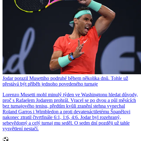
Jodar porazil Musettiho podruhé během několika dnů. Tohle už
přestává být příběh jednoho povedeného turnaje
Lorenzo Musetti mohl minulý týden ve Washingtonu hledat důvody,
proč s Rafaelem Jodarem prohrál. Vracel se po dvou a půl měsících
bez turnajového tenisu, předtím kvůli zranění stehna vynechal
Roland Garros i Wimbledon a proti devatenáctiletému Španělovi
nakonec ztratil čtvrtfinále 6:1, 1:6, 4:6. Jodar byl rozehraný,
sebevědomý a celý turnaj mu seděl. O sedm dní později už tahle
vysvětlení nestačí.