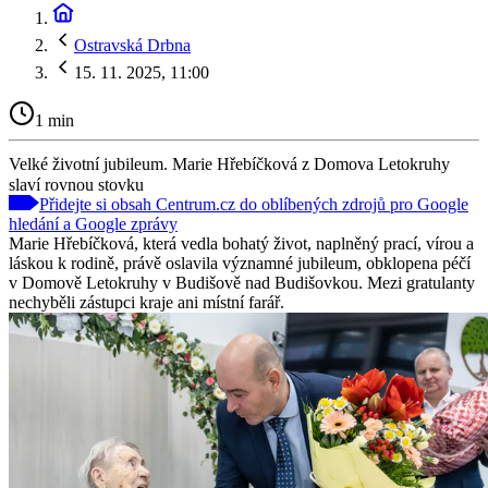
Ostravská Drbna
15. 11. 2025, 11:00
1 min
Velké životní jubileum. Marie Hřebíčková z Domova Letokruhy
slaví rovnou stovku
Přidejte si obsah Centrum.cz do oblíbených zdrojů pro Google
hledání a Google zprávy
Marie Hřebíčková, která vedla bohatý život, naplněný prací, vírou a
láskou k rodině, právě oslavila významné jubileum, obklopena péčí
v Domově Letokruhy v Budišově nad Budišovkou. Mezi gratulanty
nechyběli zástupci kraje ani místní farář.