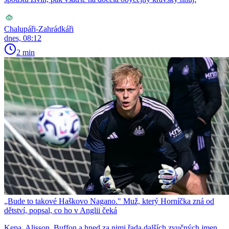
Chalupáři-Zahrádkáři
dnes, 08:12
2 min
„Bude to takové Haškovo Nagano." Muž, který Horníčka zná od
dětství, popsal, co ho v Anglii čeká
Kepa, Alisson, Buffon a hned za nimi řada dalších zvučných jmen.