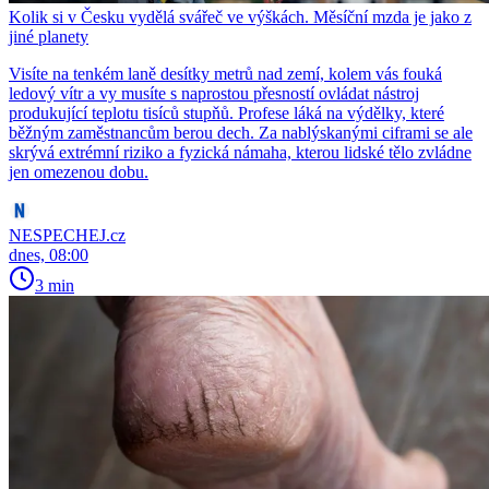
Kolik si v Česku vydělá svářeč ve výškách. Měsíční mzda je jako z
jiné planety
Visíte na tenkém laně desítky metrů nad zemí, kolem vás fouká
ledový vítr a vy musíte s naprostou přesností ovládat nástroj
produkující teplotu tisíců stupňů. Profese láká na výdělky, které
běžným zaměstnancům berou dech. Za nablýskanými ciframi se ale
skrývá extrémní riziko a fyzická námaha, kterou lidské tělo zvládne
jen omezenou dobu.
NESPECHEJ.cz
dnes, 08:00
3 min