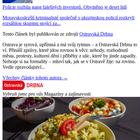
Policie rozbila gang falešných investorů. Obviněno je deset lidí
Moravskoslezští kriminalisté společně s ukrajinskou policií rozkryli
rozsáhlou skupinu stojící za...
Tento článek byl publikován ze zdrojů
Ostravská Drbna
Ostrava je syrová, upřímná a má svůj rytmus – a Ostravská Drbna to
ví. Přináší zprávy, které jdou rovnou k věci: nehody, rozhodnutí
města, protesty, kulturní dění i příběhy z ulic, které by jinde zapadly.
Nehraje si na formality – mluví tak, jak se v Ostravě žije: na rovinu.
Vedle zpravodajství...
Všechny články tohoto autora →
Vybrali jsme pro vás
Magazíny a zajímavosti