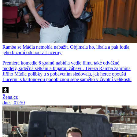
Ramba se Mádla nemohla nabažit. Objímala ho, líbala a pak fotila
jeho bizarní odchod z Lucerny
Premiéra komedie 6 gramů nabídla vedle filmu také odvážné
modely, srdečná setkání a bujarou zábavu. Tereza Ramba zahrnula
Jiřího Mádla polibky a s pobavením sledovala, jak herec opouští
Lucernu s kartonovou podobiznou sebe samého v životní velikosti.
Žena.cz
dnes, 07:50