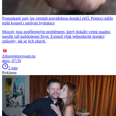
Popraskané paty lze zjemnit pravidelnou domácí péčí. Pomoci může
teplá koupel i správná hydratace
Mozoly jsou nepříjemným problémem, který dokáže velmi snadno
narušit váš každodenní život. Existují však jednoduché domácí
způsoby, jak se jich zbavit.
Zdravestravovani.eu
dnes, 07:59
2 min
Reklama