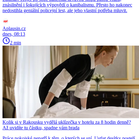
znásilnění i šokujících výpovědí o kanibalismu. Přesto ho nakonec
nedostihla geniální policejní lest, ale jeho vlastní potřeba mluvit.
Aplausin.cz
dnes, 08:13
2 min
Kolik si v Rakousku vydělá uklízečka v hotelu za 8 hodin denně?
Až uvidíte tu částku, spadne vám brada
Práce pokojské nepatří k těm, o kterých se sní. Ustlat desítky postelí,