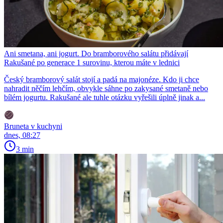
Ani smetana, ani jogurt. Do bramborového salátu přidávají
Rakušané po generace 1 surovinu, kterou máte v lednici
Český bramborový salát stojí a padá na majonéze. Kdo ji chce
nahradit něčím lehčím, obvykle sáhne po zakysané smetaně nebo
bílém jogurtu. Rakušané ale tuhle otázku vyřešili úplně jinak a...
Bruneta v kuchyni
dnes, 08:27
3 min