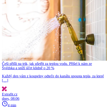
Češi přišli na trik, jak ušetřit za teplou vodu. Přišel k nám ze
Švédska a sníží účet klidně o 20 %
Každý den vám z koupelny odteče do kanálu spousta tepla, za které
[…]
Extrafit.cz
dnes, 08:06
4 min