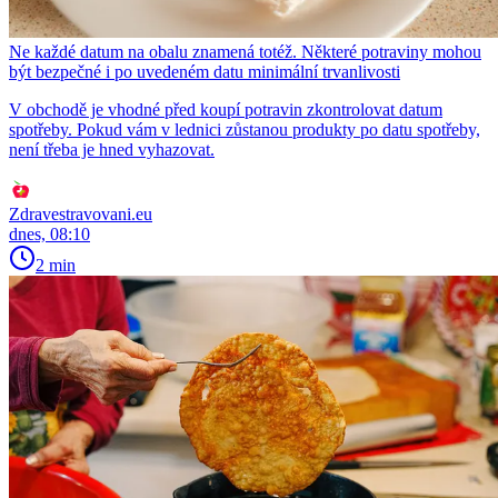
Ne každé datum na obalu znamená totéž. Některé potraviny mohou
být bezpečné i po uvedeném datu minimální trvanlivosti
V obchodě je vhodné před koupí potravin zkontrolovat datum
spotřeby. Pokud vám v lednici zůstanou produkty po datu spotřeby,
není třeba je hned vyhazovat.
Zdravestravovani.eu
dnes, 08:10
2 min