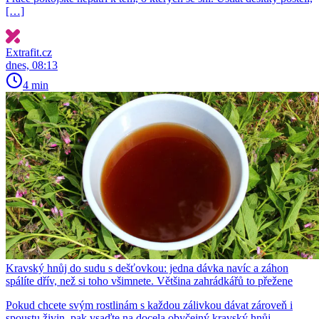
[…]
Extrafit.cz
dnes, 08:13
4 min
Kravský hnůj do sudu s dešťovkou: jedna dávka navíc a záhon
spálíte dřív, než si toho všimnete. Většina zahrádkářů to přežene
Pokud chcete svým rostlinám s každou zálivkou dávat zároveň i
spoustu živin, pak vsaďte na docela obyčejný kravský hnůj.