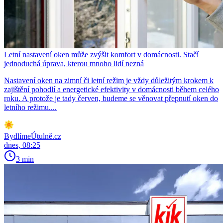
Letní nastavení oken může zvýšit komfort v domácnosti. Stačí
jednoduchá úprava, kterou mnoho lidí nezná
Nastavení oken na zimní či letní režim je vždy důležitým krokem k
zajištění pohodlí a energetické efektivity v domácnosti během celého
roku. A protože je tady červen, budeme se věnovat přepnutí oken do
letního režimu....
BydlímeÚtulně.cz
dnes, 08:25
3 min