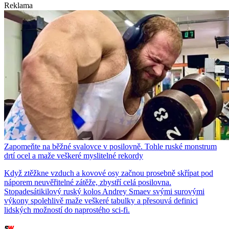
Reklama
Zapomeňte na běžné svalovce v posilovně. Tohle ruské monstrum
drtí ocel a maže veškeré myslitelné rekordy
Když ztěžkne vzduch a kovové osy začnou prosebně skřípat pod
náporem neuvěřitelné zátěže, zbystří celá posilovna.
Stopadesátikilový ruský kolos Andrey Smaev svými surovými
výkony spolehlivě maže veškeré tabulky a přesouvá definici
lidských možností do naprostého sci-fi.