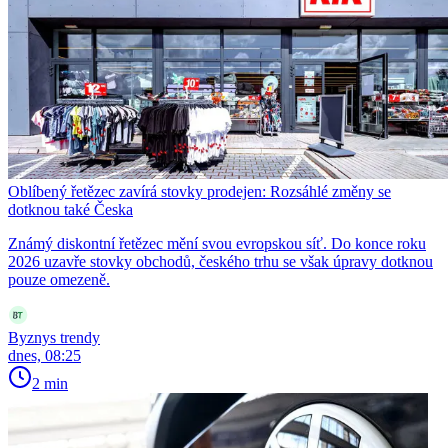
Oblíbený řetězec zavírá stovky prodejen: Rozsáhlé změny se
dotknou také Česka
Známý diskontní řetězec mění svou evropskou síť. Do konce roku
2026 uzavře stovky obchodů, českého trhu se však úpravy dotknou
pouze omezeně.
Byznys trendy
dnes, 08:25
2 min