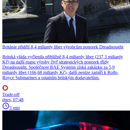
Británie přidělí 8,4 miliardy liber výrobcům ponorek Dreadnought
Britská vláda vyčlenila přibližně 8,4 miliardy liber (237,3 miliardy
Kč) na další etapu výroby čtyř strategických ponorek třídy
Dreadnought. Společnost BAE Systems získá zakázku za 5,9
miliardy liber (166,68 miliardy Kč), další peníze zamíří k Rolls-
Royce Submarines a ostatním britským dodavatelům.
Trade-off
dnes, 07:48
3 min