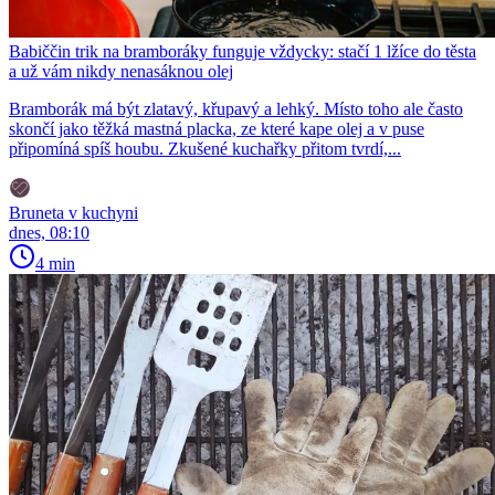
Babiččin trik na bramboráky funguje vždycky: stačí 1 lžíce do těsta
a už vám nikdy nenasáknou olej
Bramborák má být zlatavý, křupavý a lehký. Místo toho ale často
skončí jako těžká mastná placka, ze které kape olej a v puse
připomíná spíš houbu. Zkušené kuchařky přitom tvrdí,...
Bruneta v kuchyni
dnes, 08:10
4 min