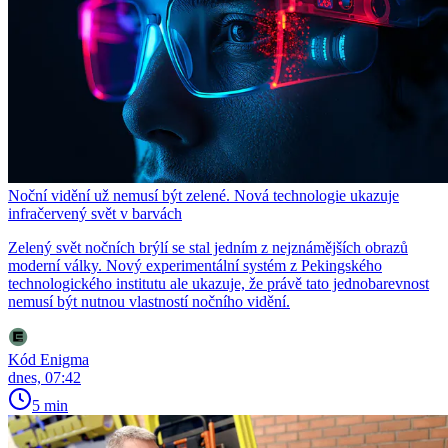
Noční vidění už nemusí být zelené. Nová technologie ukazuje
infračervený svět v barvách
Zelený svět nočních brýlí se stal jedním z nejznámějších obrazů
moderní války. Nový experimentální systém z Pekingského
technologického institutu ale ukazuje, že právě tato jednobarevnost
nemusí být nutnou vlastností nočního vidění.
Kód Enigma
dnes, 07:42
5 min