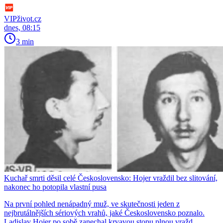
VIPživot.cz
dnes, 08:15
3 min
Kuchař smrti děsil celé Československo: Hojer vraždil bez slitování,
nakonec ho potopila vlastní pusa
Na první pohled nenápadný muž, ve skutečnosti jeden z
nejbrutálnějších sériových vrahů, jaké Československo poznalo.
Ladislav Hojer po sobě zanechal krvavou stopu plnou vražd,