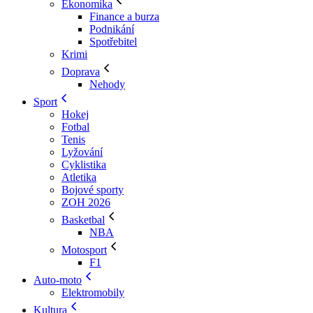
Ekonomika
Finance a burza
Podnikání
Spotřebitel
Krimi
Doprava
Nehody
Sport
Hokej
Fotbal
Tenis
Lyžování
Cyklistika
Atletika
Bojové sporty
ZOH 2026
Basketbal
NBA
Motosport
F1
Auto-moto
Elektromobily
Kultura