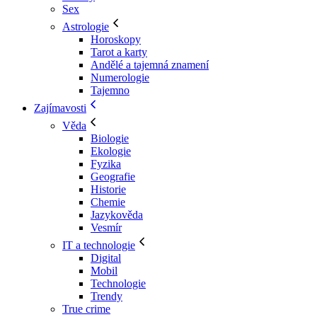
Sex
Astrologie
Horoskopy
Tarot a karty
Andělé a tajemná znamení
Numerologie
Tajemno
Zajímavosti
Věda
Biologie
Ekologie
Fyzika
Geografie
Historie
Chemie
Jazykověda
Vesmír
IT a technologie
Digital
Mobil
Technologie
Trendy
True crime