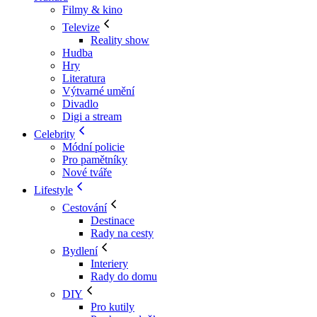
Filmy & kino
Televize
Reality show
Hudba
Hry
Literatura
Výtvarné umění
Divadlo
Digi a stream
Celebrity
Módní policie
Pro pamětníky
Nové tváře
Lifestyle
Cestování
Destinace
Rady na cesty
Bydlení
Interiery
Rady do domu
DIY
Pro kutily