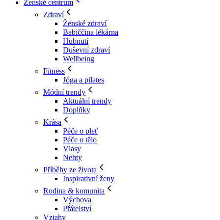
Ženské centrum
Zdraví
Ženské zdraví
Babiččina lékárna
Hubnutí
Duševní zdraví
Wellbeing
Fitness
Jóga a pilates
Módní trendy
Aktuální trendy
Doplňky
Krása
Péče o pleť
Péče o tělo
Vlasy
Nehty
Příběhy ze života
Inspirativní ženy
Rodina & komunita
Výchova
Přátelství
Vztahy