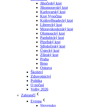
Jihočeský kraj
Jihomoravský kraj
Karlovarský kraj
Kraj Vysočina
Králověhradecký kraj
Liberecký kraj
Moravskoslezský kraj
Olomoucký kraj
Pardubický kraj
Plzeňský kraj
Středočeský kraj
Ústecký kraj
Zlínský kraj
Praha
Brno
Ostrava
Školství
Zdravotnictví
Politika
O počasí
Volby 2026
Zahraničí
Evropa
Slovensko