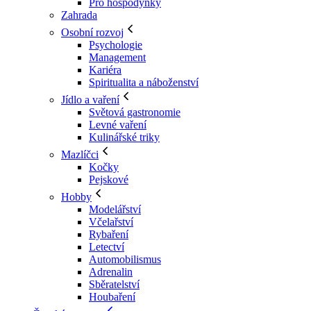
Pro hospodyňky
Zahrada
Osobní rozvoj
Psychologie
Management
Kariéra
Spiritualita a náboženství
Jídlo a vaření
Světová gastronomie
Levné vaření
Kulinářské triky
Mazlíčci
Kočky
Pejskové
Hobby
Modelářství
Včelařství
Rybaření
Letectví
Automobilismus
Adrenalin
Sběratelství
Houbaření