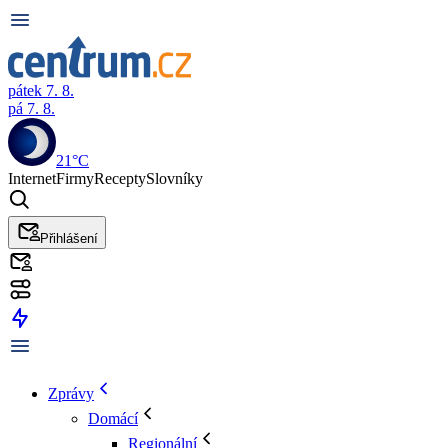
pátek 7. 8.
pá 7. 8.
21°C
Internet
Firmy
Recepty
Slovníky
Přihlášení
Zprávy
Domácí
Regionální