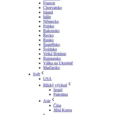
Francie
Chorvatsko
Island
Itálie
Německo
Polsko
Rakousko
Řecko
Rusko
Španělsko
Švédsko
Velká Británie
Rumunsko
Válka na Ukrajině
Maďarsko
Svět
USA
Blízký východ
Izrael
Palestina
Asie
Čína
Jižní Korea