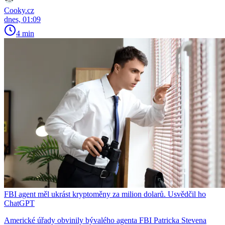
Cooky.cz
dnes, 01:09
4 min
FBI agent měl ukrást kryptoměny za milion dolarů. Usvědčil ho
ChatGPT
Americké úřady obvinily bývalého agenta FBI Patricka Stevena