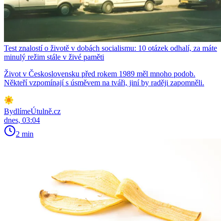
Test znalostí o životě v dobách socialismu: 10 otázek odhalí, za máte
minulý režim stále v živé paměti
Život v Československu před rokem 1989 měl mnoho podob.
Někteří vzpomínají s úsměvem na tváři, jiní by raději zapomněli.
BydlímeÚtulně.cz
dnes, 03:04
2 min