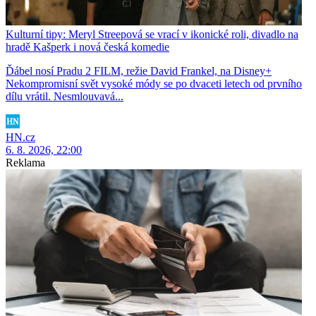
Kulturní tipy: Meryl Streepová se vrací v ikonické roli, divadlo na
hradě Kašperk i nová česká komedie
Ďábel nosí Pradu 2 FILM, režie David Frankel, na Disney+
Nekompromisní svět vysoké módy se po dvaceti letech od prvního
dílu vrátil. Nesmlouvavá...
HN.cz
6. 8. 2026, 22:00
Reklama