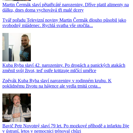
Martin Čermák slaví pětatřicáté narozeniny. Dříve platil alimenty na
dálku, dnes doma vychovává tři malé dcery
Tvář pořadu Televizní noviny Martin Čermák dlouho působil jako
svobodný mládenec. Rychlá svatba vše otočila...
Kuba Ryba slaví 42. narozeniny. Po drogách a panických atakách
změnil svůj život, teď ostře kritizuje mlčící umělce
Zpěvák Kuba Ryba slaví narozeniny v rodinném kruhu. K
poklidnému životu na hájence ale vedla trnitá cesta...
Bavič Petr Novotný slaví 79 let. Po mozkové příhodě a infarktu žije
v ústraní, letos v nemocnici trénoval chůzi