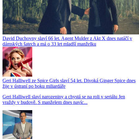
David Duchovny slaví 66 let. Agent Mulder z Akt X dnes natáčí v
dámských šatech a má o 33 let mladší manželku
Geri Halliwell ze Spice Girls slaví 54 let. Divoká Ginger Spice dnes
žije v ústraní po boku miliardáře
Geri Halliwell slaví narozeniny a chystá se na roli v seriálu Jen
vraždy v budově. S manželem dnes navíc...