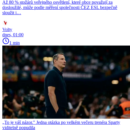
Až 80 % stožárů veřejného osvětlení, které obce považují za
dosloužilé, může podle měření společnosti ČEZ ESL bezpečně
sloužit i…
Volty
dnes, 01:00
1 min
„To je váš názor." Jedna otázka po velkém večeru trenéra Sparty
viditelně popudila