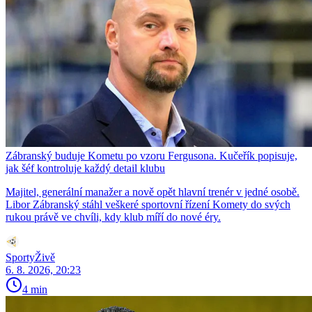
Zábranský buduje Kometu po vzoru Fergusona. Kučeřík popisuje,
jak šéf kontroluje každý detail klubu
Majitel, generální manažer a nově opět hlavní trenér v jedné osobě.
Libor Zábranský stáhl veškeré sportovní řízení Komety do svých
rukou právě ve chvíli, kdy klub míří do nové éry.
SportyŽivě
6. 8. 2026, 20:23
4 min