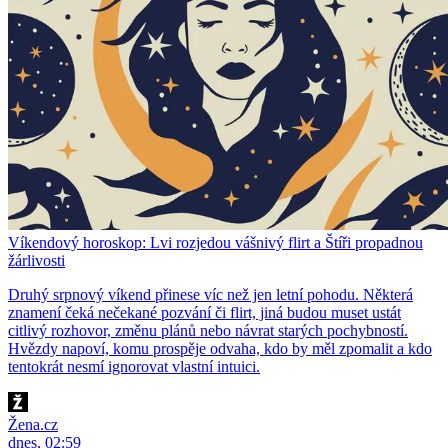
Víkendový horoskop: Lvi rozjedou vášnivý flirt a Štíři propadnou
žárlivosti
Druhý srpnový víkend přinese víc než jen letní pohodu. Některá
znamení čeká nečekané pozvání či flirt, jiná budou muset ustát
citlivý rozhovor, změnu plánů nebo návrat starých pochybností.
Hvězdy napoví, komu prospěje odvaha, kdo by měl zpomalit a kdo
tentokrát nesmí ignorovat vlastní intuici.
Žena.cz
dnes, 02:59