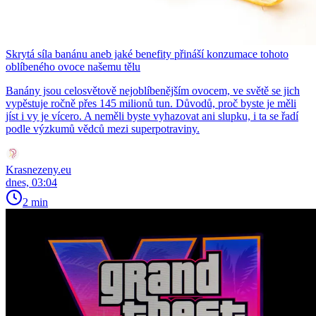
Skrytá síla banánu aneb jaké benefity přináší konzumace tohoto
oblíbeného ovoce našemu tělu
Banány jsou celosvětově nejoblíbenějším ovocem, ve světě se jich
vypěstuje ročně přes 145 milionů tun. Důvodů, proč byste je měli
jíst i vy je vícero. A neměli byste vyhazovat ani slupku, i ta se řadí
podle výzkumů vědců mezi superpotraviny.
Krasnezeny.eu
dnes, 03:04
2 min