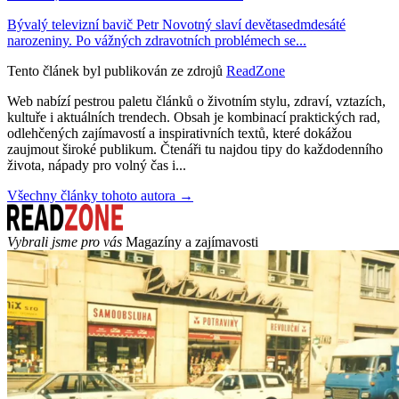
Bývalý televizní bavič Petr Novotný slaví devětasedmdesáté
narozeniny. Po vážných zdravotních problémech se...
Tento článek byl publikován ze zdrojů
ReadZone
Web nabízí pestrou paletu článků o životním stylu, zdraví, vztazích,
kultuře i aktuálních trendech. Obsah je kombinací praktických rad,
odlehčených zajímavostí a inspirativních textů, které dokážou
zaujmout široké publikum. Čtenáři tu najdou tipy do každodenního
života, nápady pro volný čas i...
Všechny články tohoto autora →
Vybrali jsme pro vás
Magazíny a zajímavosti