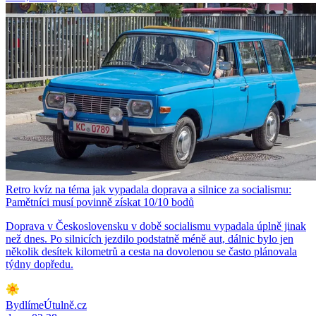
Retro kvíz na téma jak vypadala doprava a silnice za socialismu:
Pamětníci musí povinně získat 10/10 bodů
Doprava v Československu v době socialismu vypadala úplně jinak
než dnes. Po silnicích jezdilo podstatně méně aut, dálnic bylo jen
několik desítek kilometrů a cesta na dovolenou se často plánovala
týdny dopředu.
BydlímeÚtulně.cz