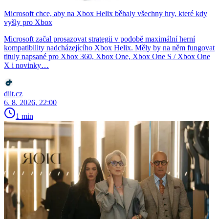
Microsoft chce, aby na Xbox Helix běhaly všechny hry, které kdy
vyšly pro Xbox
Microsoft začal prosazovat strategii v podobě maximální herní
kompatibility nadcházejícího Xbox Helix. Měly by na něm fungovat
tituly napsané pro Xbox 360, Xbox One, Xbox One S / Xbox One
X i novinky…
diit.cz
6. 8. 2026, 22:00
1 min