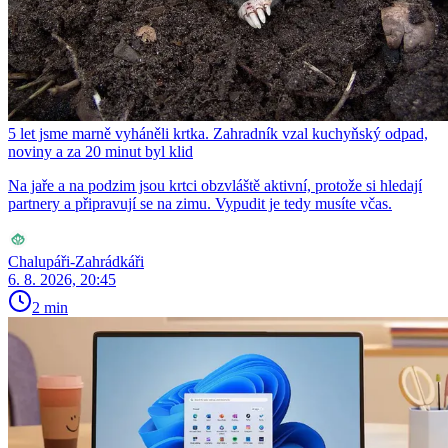
5 let jsme marně vyháněli krtka. Zahradník vzal kuchyňský odpad,
noviny a za 20 minut byl klid
Na jaře a na podzim jsou krtci obzvláště aktivní, protože si hledají
partnery a připravují se na zimu. Vypudit je tedy musíte včas.
Chalupáři-Zahrádkáři
6. 8. 2026, 20:45
2 min