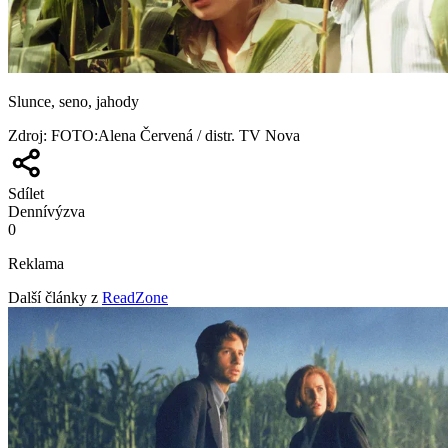
Slunce, seno, jahody
Zdroj
:
FOTO:Alena Červená / distr. TV Nova
Sdílet
Denní
výzva
0
Reklama
Další články z
ReadZone