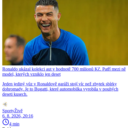
Ronaldo ukázal kolekci aut v hodnotě 700 milionů Kč. Patří mezi ně
model, kterých vzniklo jen deset
Jeden jediný vůz v Ronaldově garáži stojí víc než zbytek sbírky
dohromady. Je to Bugatti, které automobilka vyrobila v pouhých
deseti kusech.
SportyŽivě
6. 8. 2026, 20:16
4 min