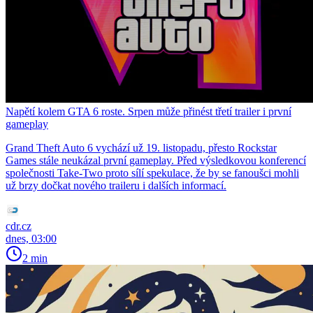
Napětí kolem GTA 6 roste. Srpen může přinést třetí trailer i první
gameplay
Grand Theft Auto 6 vychází už 19. listopadu, přesto Rockstar
Games stále neukázal první gameplay. Před výsledkovou konferencí
společnosti Take-Two proto sílí spekulace, že by se fanoušci mohli
už brzy dočkat nového traileru i dalších informací.
cdr.cz
dnes, 03:00
2 min