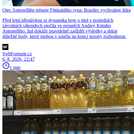
Otec Antonelliho trénuje Fittipaldiho syna: Brazilec vychvaluje lídra
Před letní přestávkou se dynamika boje o titul v posledních
závodních víkendech otočila ve prospěch Andrey Kimiho
Antonelliho. Ital dokáže pravidelně zajíždět výsledky a sbírat
důležité body, které mohou v součtu na konci sezony rozhodnout.
SvětFormule.cz
6. 8. 2026, 22:47
1 min