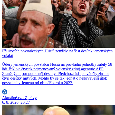
Při útocích povstaleckých Húsíů zemřelo na šest desítek jemenských
vojáků
Údery jemenských povstalců Húsíů na provládní jednotky zabily 58
lidí, řekl ve čtvrtek nejmenovaný vojenský zdroj agentuře AFP.
Zraněných jsou podle něj desítky. Předchozí údaje uváděly zhruba
čtyři desítky mrtvých. Mohlo by se tak jednat o nejkrvavější útok
povstalců v Jemenu od příměří z roku 2022.
Aktuálně.cz - Zprávy
6. 8. 2026, 20:27