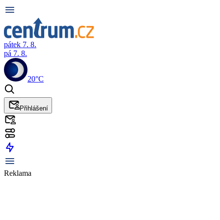
pátek 7. 8.
pá 7. 8.
20°C
Přihlášení
Reklama