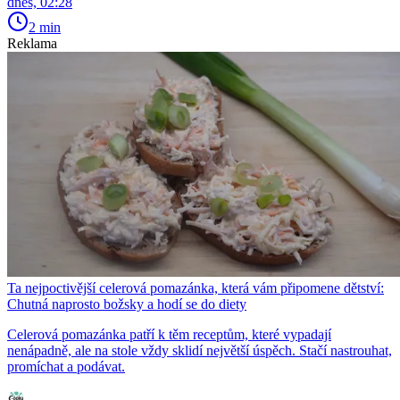
dnes, 02:28
2 min
Reklama
Ta nejpoctivější celerová pomazánka, která vám připomene dětství:
Chutná naprosto božsky a hodí se do diety
Celerová pomazánka patří k těm receptům, které vypadají
nenápadně, ale na stole vždy sklidí největší úspěch. Stačí nastrouhat,
promíchat a podávat.