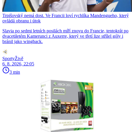
Trpišovský nemá dost. Ve Francii loví rychlíka Mandengueho, který
ovládá obranu i útok
Slavia po sedmi letních posilách míří znovu do Francie, tentokrát po
dvacetiletém Kamerunci z Auxerre, který ve třetí lize střílel góly i
bránil jako wingback.
SportyŽivě
6. 8. 2026, 22:05
3 min