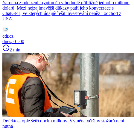
Yarocha z odcizení kryptoměn v hodnotě přibližně jednoho milionu
dolarů. Mezi nejzajímavější důkazy patří jeho konverzace s
ChatGPT, ve kterých údajně řešil investování peněz i odchod z
USA.
cdr.cz
dnes, 01:00
2 min
Defektoskopie šetří obcím miliony. Výměna většiny stožárů není
nutná