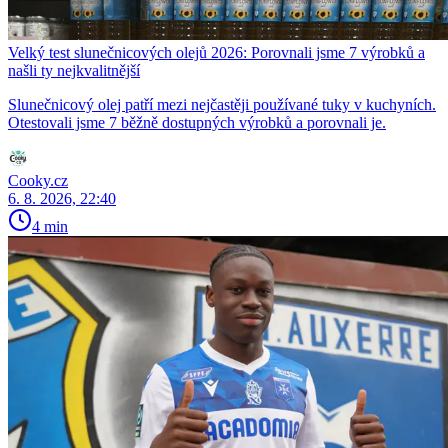
Velký test slunečnicových olejů 2026: Porovnali jsme 7 výrobků a
našli ty nejkvalitnější
Slunečnicový olej patří mezi nejčastěji používané tuky v kuchyních.
Otestovali jsme 7 běžně dostupných výrobků a porovnali je.
Cooky.cz
6. 8. 2026, 22:40
4 min