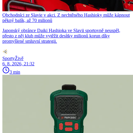
Obchodníci ze Slavie v akci. Z nechtěného Hashioky může kápnout
pěkný balík, až 70 milionů
Japonský obránce Daiki Hashioka ve Slavii sportovně neuspěl,
přesto z něj klub může vytěžit desítky milionů korun díky
promyšlené smluvní strategii.
SportyŽivě
6. 8. 2026, 21:32
3 min