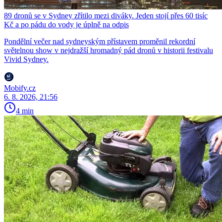
89 dronů se v Sydney zřítilo mezi diváky. Jeden stojí přes 60 tisíc
Kč a po pádu do vody je úplně na odpis
Pondělní večer nad sydneyským přístavem proměnil rekordní
světelnou show v nejdražší hromadný pád dronů v historii festivalu
Vivid Sydney.
Mobify.cz
6. 8. 2026, 21:56
4 min