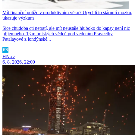
Mít finanční potíže v produktivním věku? Urychlí to stárnutí mozku,
ukazuje výzkum
Sice chudoba cti netratí, ale mít neustále hluboko do kapsy není nic
příjemného. Tým britských vědců pod vedením Praveethy
Patalayové z londýnské...
HN.cz
6. 8. 2026, 22:00