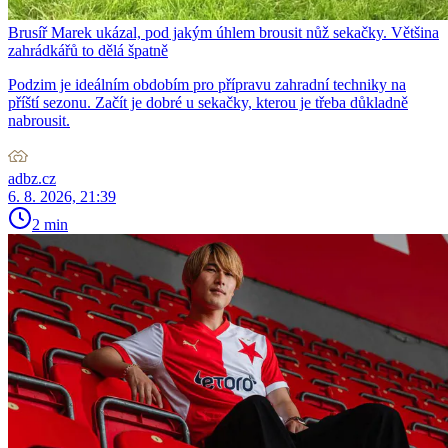
Brusíř Marek ukázal, pod jakým úhlem brousit nůž sekačky. Většina
zahrádkářů to dělá špatně
Podzim je ideálním obdobím pro přípravu zahradní techniky na
příští sezonu. Začít je dobré u sekačky, kterou je třeba důkladně
nabrousit.
adbz.cz
6. 8. 2026, 21:39
2 min