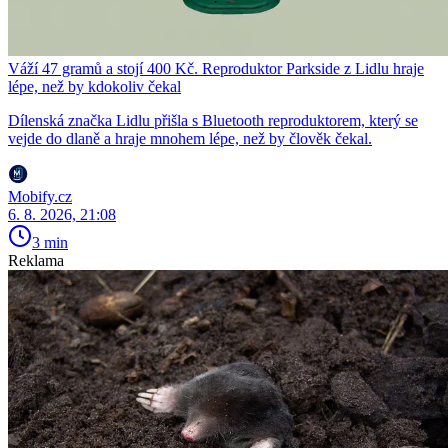
Váží 47 gramů a stojí 400 Kč. Reproduktor Parkside z Lidlu hraje
lépe, než by kdokoliv čekal
Dílenská značka Lidlu přišla s Bluetooth reproduktorem, který se
vejde do dlaně a hraje mnohem lépe, než by člověk čekal.
Mobify.cz
6. 8. 2026, 21:08
3 min
Reklama