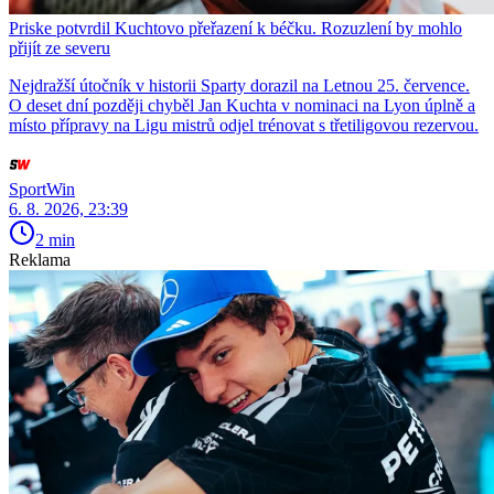
Priske potvrdil Kuchtovo přeřazení k béčku. Rozuzlení by mohlo
přijít ze severu
Nejdražší útočník v historii Sparty dorazil na Letnou 25. července.
O deset dní později chyběl Jan Kuchta v nominaci na Lyon úplně a
místo přípravy na Ligu mistrů odjel trénovat s třetiligovou rezervou.
SportWin
6. 8. 2026, 23:39
2 min
Reklama