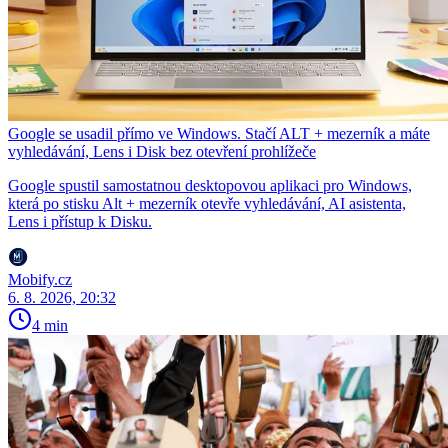
Google se usadil přímo ve Windows. Stačí ALT + mezerník a máte
vyhledávání, Lens i Disk bez otevření prohlížeče
Google spustil samostatnou desktopovou aplikaci pro Windows,
která po stisku Alt + mezerník otevře vyhledávání, AI asistenta,
Lens i přístup k Disku.
Mobify.cz
6. 8. 2026, 20:32
4 min