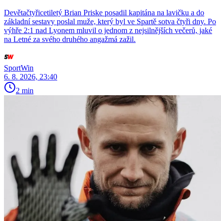
Devětačtyřicetiletý Brian Priske posadil kapitána na lavičku a do
základní sestavy poslal muže, který byl ve Spartě sotva čtyři dny. Po
výhře 2:1 nad Lyonem mluvil o jednom z nejsilnějších večerů, jaké
na Letné za svého druhého angažmá zažil.
SportWin
6. 8. 2026, 23:40
2 min