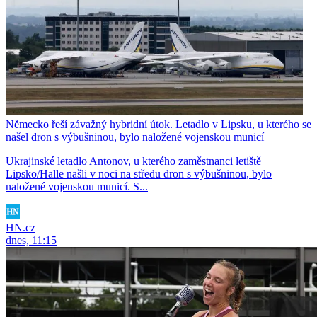
Německo řeší závažný hybridní útok. Letadlo v Lipsku, u kterého se
našel dron s výbušninou, bylo naložené vojenskou municí
Ukrajinské letadlo Antonov, u kterého zaměstnanci letiště
Lipsko/Halle našli v noci na středu dron s výbušninou, bylo
naložené vojenskou municí. S...
HN.cz
dnes, 11:15