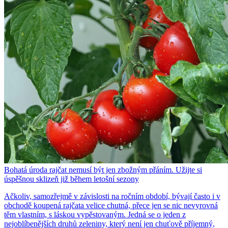
Bohatá úroda rajčat nemusí být jen zbožným přáním. Užijte si
úspěšnou sklizeň již během letošní sezony
Ačkoliv, samozřejmě v závislosti na ročním období, bývají často i v
obchodě koupená rajčata velice chutná, přece jen se nic nevyrovná
těm vlastním, s láskou vypěstovaným. Jedná se o jeden z
nejoblíbenějších druhů zeleniny, který není jen chuťově příjemný,