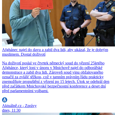
Afghánec najel do davu a zabil dva lidi, aby ukázal, že je dobrým
muslimem. Dostal doživotí
Na doživotí poslal ve čtvrtek německý soud do vězení 25letého
Afghánce, který loni v únoru v Mnichově najel do odborářské
demonstrace a zabil dva lidi. Zároveň soud vinu obžalovaného
označil za zvlášť těžkou, což v tamním právním řádu prakticky
znemožňuje propuštění z vězení po 15 letech. Útok se odehrál den
před začátkem Mnichovské bezpečnostní konference a deset dní
před parlamentními volbami.
Aktuálně.cz - Zprávy
dnes, 11:30