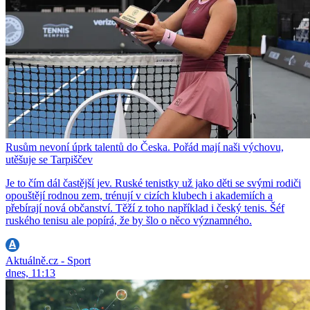
Rusům nevoní úprk talentů do Česka. Pořád mají naši výchovu,
utěšuje se Tarpiščev
Je to čím dál častější jev. Ruské tenistky už jako děti se svými rodiči
opouštějí rodnou zem, trénují v cizích klubech i akademiích a
přebírají nová občanství. Těží z toho například i český tenis. Šéf
ruského tenisu ale popírá, že by šlo o něco významného.
Aktuálně.cz - Sport
dnes, 11:13