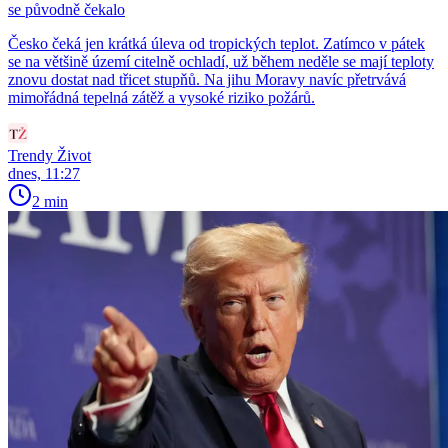
se původně čekalo
Česko čeká jen krátká úleva od tropických teplot. Zatímco v pátek
se na většině území citelně ochladí, už během neděle se mají teploty
znovu dostat nad třicet stupňů. Na jihu Moravy navíc přetrvává
mimořádná tepelná zátěž a vysoké riziko požárů.
Trendy Život
dnes, 11:27
2 min