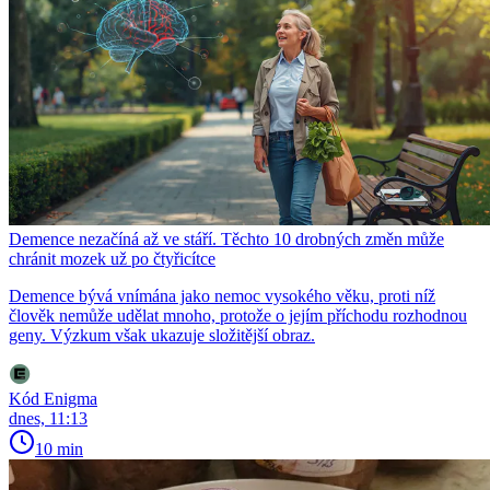
Demence nezačíná až ve stáří. Těchto 10 drobných změn může
chránit mozek už po čtyřicítce
Demence bývá vnímána jako nemoc vysokého věku, proti níž
člověk nemůže udělat mnoho, protože o jejím příchodu rozhodnou
geny. Výzkum však ukazuje složitější obraz.
Kód Enigma
dnes, 11:13
10 min