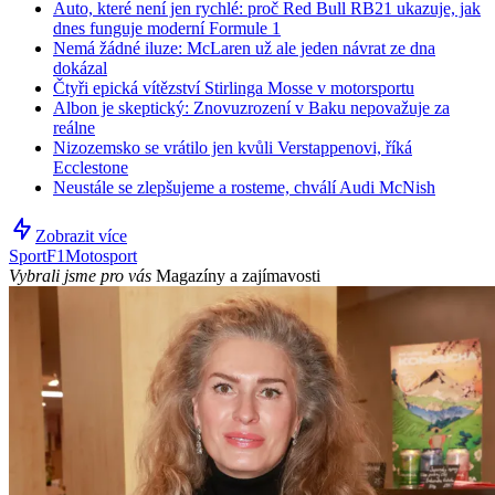
Auto, které není jen rychlé: proč Red Bull RB21 ukazuje, jak
dnes funguje moderní Formule 1
Nemá žádné iluze: McLaren už ale jeden návrat ze dna
dokázal
Čtyři epická vítězství Stirlinga Mosse v motorsportu
Albon je skeptický: Znovuzrození v Baku nepovažuje za
reálne
Nizozemsko se vrátilo jen kvůli Verstappenovi, říká
Ecclestone
Neustále se zlepšujeme a rosteme, chválí Audi McNish
Zobrazit více
Sport
F1
Motosport
Vybrali jsme pro vás
Magazíny a zajímavosti