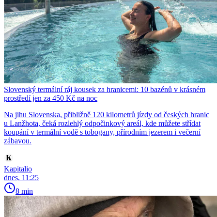
Slovenský termální ráj kousek za hranicemi: 10 bazénů v krásném
prostředí jen za 450 Kč na noc
Na jihu Slovenska, přibližně 120 kilometrů jízdy od českých hranic
u Lanžhota, čeká rozlehlý odpočinkový areál, kde můžete střídat
koupání v termální vodě s tobogany, přírodním jezerem i večerní
zábavou.
Kapitalio
dnes, 11:25
8 min