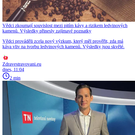
Vědci zkoumají souvislost mezi pitím kávy a rizikem ledvinových
kamenů. Výsledky přinesly zajímavé poznatky
Vědci prováděli zcela nový výzkum, který měl prověřit, zda má
káva vliv na tvorbu ledvinových kamenů. Výsledky jsou skvělé.
Zdravestravovani.eu
dnes, 11:04
2 min