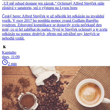
„Už mě odsud dostane jen zázrak.“ Ochrnutý Alfred Strejček stále
zůstává v sanatoriu, sní o výstupu na Lysou horu
Český herec Alfred Strejček je už několik let odkázán na invalidní
vozík. V roce 2017 ho postihla nemoc zvaná Guillain-Barrého
syndrom. Zdravotní komplikace se dostavily zcela nečekaně den
poté, co si šel zaběhat do parku. Nyní je Strejček ochrnutý a je zcela
odkázán na pomoc druhých, přesto má odvážné sny, kterých se
nehodlá vzdát.
Kapitalio
dnes, 11:09
2 min