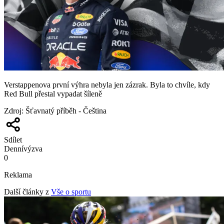
Verstappenova první výhra nebyla jen zázrak. Byla to chvíle, kdy
Red Bull přestal vypadat šíleně
Zdroj
:
Šťavnatý příběh - Čeština
Sdílet
Denní
výzva
0
Reklama
Další články z
Vše o sportu