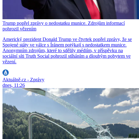
Trump popřel zprávy o nedostatku munice. Zdrojům informací
pohrozil vězením
Americký prezident Donald Trump ve čtvrtek popřel zprávy, že se
Spojené státy ve válce s Íránem potýkají s nedostatkem munice.
Anonymním zdrojům, které to sdělily médiím, v příspěvku na
sociální síti Truth Social pohrozil stíháním a dlouhým pobytem ve
vězení.
Aktuálně.cz - Zprávy
dnes, 11:26