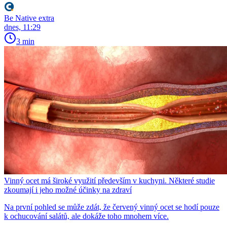
Be Native extra
dnes, 11:29
3 min
Vinný ocet má široké využití především v kuchyni. Některé studie
zkoumají i jeho možné účinky na zdraví
Na první pohled se může zdát, že červený vinný ocet se hodí pouze
k ochucování salátů, ale dokáže toho mnohem více.