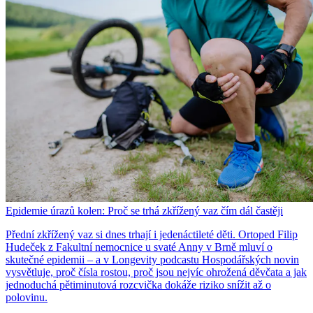
Epidemie úrazů kolen: Proč se trhá zkřížený vaz čím dál častěji
Přední zkřížený vaz si dnes trhají i jedenáctileté děti. Ortoped Filip
Hudeček z Fakultní nemocnice u svaté Anny v Brně mluví o
skutečné epidemii – a v Longevity podcastu Hospodářských novin
vysvětluje, proč čísla rostou, proč jsou nejvíc ohrožená děvčata a jak
jednoduchá pětiminutová rozcvička dokáže riziko snížit až o
polovinu.