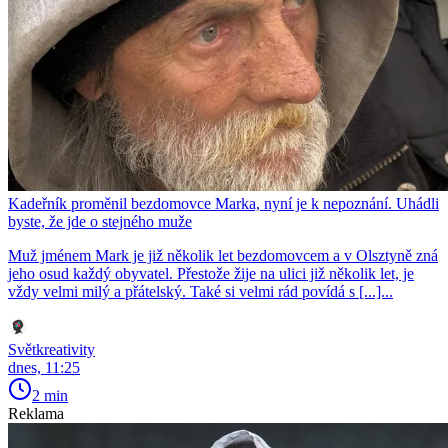
Kadeřník proměnil bezdomovce Marka, nyní je k nepoznání. Uhádli
byste, že jde o stejného muže
Muž jménem Mark je již několik let bezdomovcem a v Olsztyně zná
jeho osud každý obyvatel. Přestože žije na ulici již několik let, je
vždy velmi milý a přátelský. Také si velmi rád povídá s [...]...
Světkreativity
dnes, 11:25
2 min
Reklama