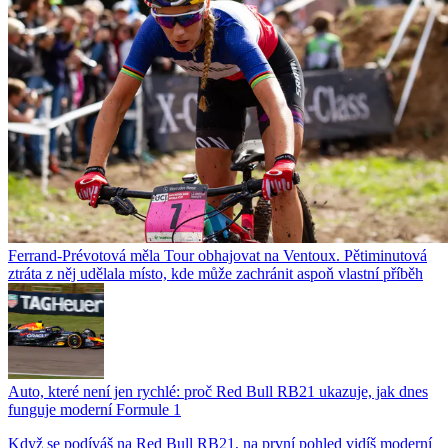
Ferrand-Prévotová měla Tour obhajovat na Ventoux. Pětiminutová
ztráta z něj udělala místo, kde může zachránit aspoň vlastní příběh
Auto, které není jen rychlé: proč Red Bull RB21 ukazuje, jak dnes
funguje moderní Formule 1
Když se podíváš na Red Bull RB21, na první pohled vidíš moderní