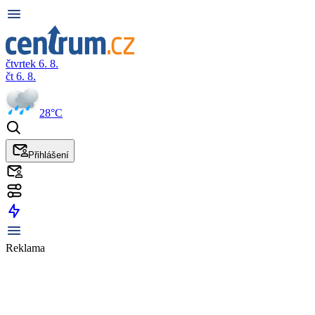
čtvrtek 6. 8.
čt 6. 8.
28°C
Přihlášení
Reklama