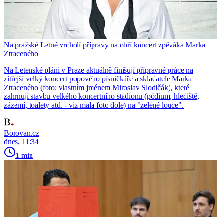
Na pražské Letné vrcholí přípravy na obří koncert zpěváka Marka
Ztraceného
Na Letenské pláni v Praze aktuálně finišují přípravné práce na
zítřejší velký koncert popového písničkáře a skladatele Marka
Ztraceného (foto; vlastním jménem Miroslav Slodičák), které
zahrnují stavbu velkého koncertního stadionu (pódium, hlediště,
zázemí, toalety atd. - viz malá foto dole) na "zelené louce".
Borovan.cz
dnes, 11:34
1 min