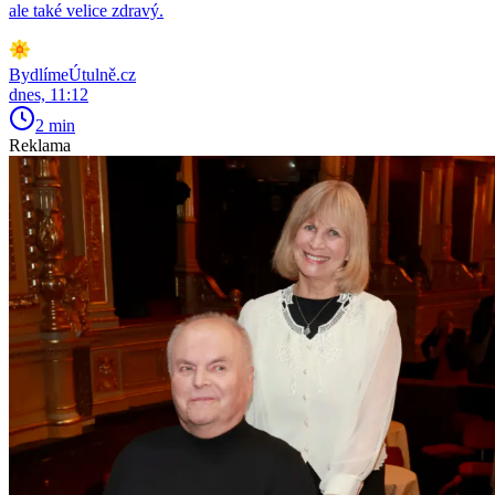
ale také velice zdravý.
BydlímeÚtulně.cz
dnes, 11:12
2 min
Reklama