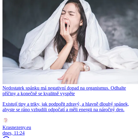
Nedostatek spánku má negativní dopad na organismus. Odhalte
příčiny a konečně se kvalitně vyspěte
Existují tipy a triky, jak podpořit zdravý, a hlavně dlouhý spánek,
abyste se ráno vzbudili odpočatí a měli energii na náročný den.
Krasnezeny.eu
dnes, 11:24