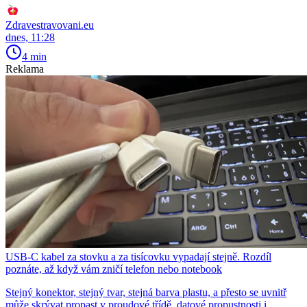
Zdravestravovani.eu
dnes, 11:28
4 min
Reklama
USB-C kabel za stovku a za tisícovku vypadají stejně. Rozdíl
poznáte, až když vám zničí telefon nebo notebook
Stejný konektor, stejný tvar, stejná barva plastu, a přesto se uvnitř
může skrývat propast v proudové třídě, datové propustnosti i