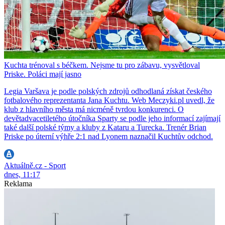
Kuchta trénoval s béčkem. Nejsme tu pro zábavu, vysvětloval
Priske. Poláci mají jasno
Legia Varšava je podle polských zdrojů odhodlaná získat českého
fotbalového reprezentanta Jana Kuchtu. Web Meczyki.pl uvedl, že
klub z hlavního města má nicméně tvrdou konkurenci. O
devětadvacetiletého útočníka Sparty se podle jeho informací zajímají
také další polské týmy a kluby z Kataru a Turecka. Trenér Brian
Priske po úterní výhře 2:1 nad Lyonem naznačil Kuchtův odchod.
Aktuálně.cz - Sport
dnes, 11:17
Reklama