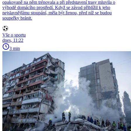
opakovaně na něm trénovala a při představení trasy mluvila o
výhodě domácího prostředí. Když se závod přiblížil k jeho
nejslavnějšímu stoupání, měla být ženou, před níž se budou
soupeřky bránit.
Vše o sportu
dnes, 11:22
3 min