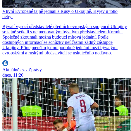
Vlivní Evropané tajně jednali s Rusy o Ukrajině. Kyjev u toho
nebyl
Bývalí vysocí představitelé předních evropských spojenců Ukrajiny
se tajně setkali s nejmenovaným bývalým představitelem Kremlu.
Společně zkoumali možná budoucí mírová jednání. Podle
dostupných informací se schůzky neúčastnil žádný zástupce
Ukrajiny. Přinejmenším jedno podobné jednání mezi bývalými
evropskými a ruskými představiteli se uskutečnilo nedávno.
Aktuálně.cz - Zprávy
dnes, 11:20