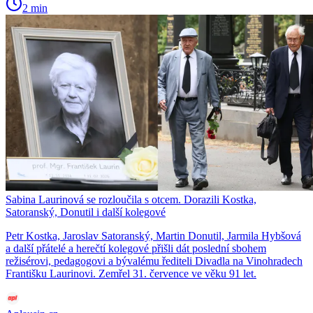
2 min
Sabina Laurinová se rozloučila s otcem. Dorazili Kostka,
Satoranský, Donutil i další kolegové
Petr Kostka, Jaroslav Satoranský, Martin Donutil, Jarmila Hybšová
a další přátelé a herečtí kolegové přišli dát poslední sbohem
režisérovi, pedagogovi a bývalému řediteli Divadla na Vinohradech
Františku Laurinovi. Zemřel 31. července ve věku 91 let.