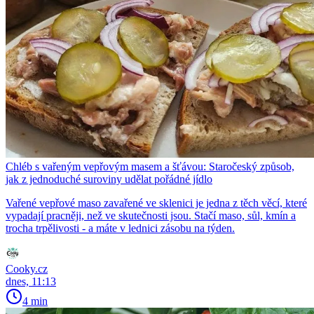
Chléb s vařeným vepřovým masem a šťávou: Staročeský způsob,
jak z jednoduché suroviny udělat pořádné jídlo
Vařené vepřové maso zavařené ve sklenici je jedna z těch věcí, které
vypadají pracněji, než ve skutečnosti jsou. Stačí maso, sůl, kmín a
trocha trpělivosti - a máte v lednici zásobu na týden.
Cooky.cz
dnes, 11:13
4 min