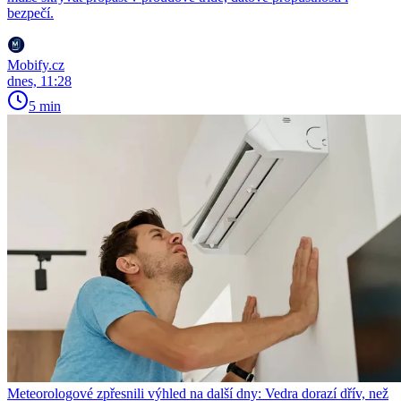
bezpečí.
Mobify.cz
dnes, 11:28
5 min
Meteorologové zpřesnili výhled na další dny: Vedra dorazí dřív, než