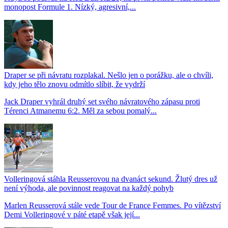
monopost Formule 1. Nízký, agresivní,...
Draper se při návratu rozplakal. Nešlo jen o porážku, ale o chvíli,
kdy jeho tělo znovu odmítlo slíbit, že vydrží
Jack Draper vyhrál druhý set svého návratového zápasu proti
Térenci Atmanemu 6:2. Měl za sebou pomalý...
Volleringová stáhla Reusserovou na dvanáct sekund. Žlutý dres už
není výhoda, ale povinnost reagovat na každý pohyb
Marlen Reusserová stále vede Tour de France Femmes. Po vítězství
Demi Volleringové v páté etapě však její...