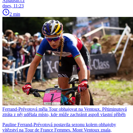
Aplausin.cz
dnes, 11:23
2 min
Ferrand-Prévotová měla Tour obhajovat na Ventoux. Pětiminutová
ztráta z něj udělala místo, kde může zachránit aspoň vlastní příběh
Pauline Ferrand-Prévotová postavila sezonu kolem obhajoby
vítězství na Tour de France Femmes. Mont Ventoux znala,