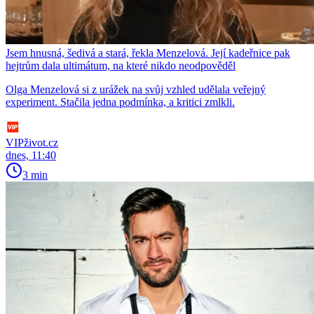
Jsem hnusná, šedivá a stará, řekla Menzelová. Její kadeřnice pak
hejtrům dala ultimátum, na které nikdo neodpověděl
Olga Menzelová si z urážek na svůj vzhled udělala veřejný
experiment. Stačila jedna podmínka, a kritici zmlkli.
VIPživot.cz
dnes, 11:40
3 min