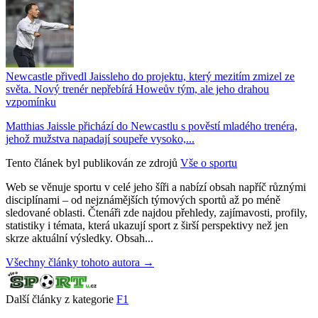
Newcastle přivedl Jaissleho do projektu, který mezitím zmizel ze
světa. Nový trenér nepřebírá Howeův tým, ale jeho drahou
vzpomínku
Matthias Jaissle přichází do Newcastlu s pověstí mladého trenéra,
jehož mužstva napadají soupeře vysoko,...
Tento článek byl publikován ze zdrojů
Vše o sportu
Web se věnuje sportu v celé jeho šíři a nabízí obsah napříč různými
disciplínami – od nejznámějších týmových sportů až po méně
sledované oblasti. Čtenáři zde najdou přehledy, zajímavosti, profily,
statistiky i témata, která ukazují sport z širší perspektivy než jen
skrze aktuální výsledky. Obsah...
Všechny články tohoto autora →
Další články z kategorie
F1