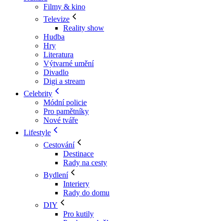
Filmy & kino
Televize
Reality show
Hudba
Hry
Literatura
Výtvarné umění
Divadlo
Digi a stream
Celebrity
Módní policie
Pro pamětníky
Nové tváře
Lifestyle
Cestování
Destinace
Rady na cesty
Bydlení
Interiery
Rady do domu
DIY
Pro kutily