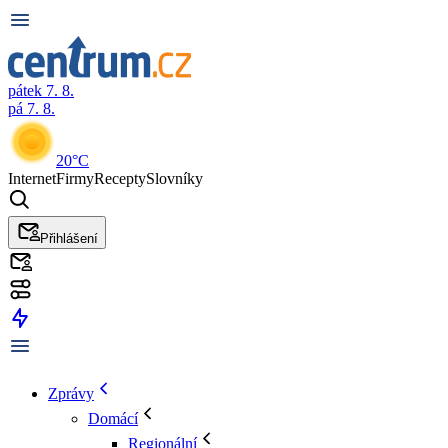
pátek 7. 8.
pá 7. 8.
20°C
Internet
Firmy
Recepty
Slovníky
Přihlášení
Zprávy
Domácí
Regionální