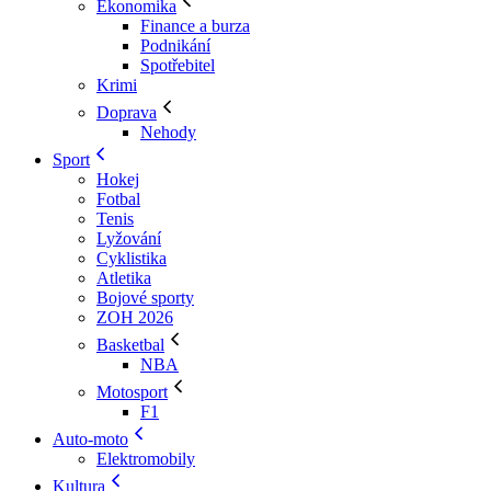
Ekonomika
Finance a burza
Podnikání
Spotřebitel
Krimi
Doprava
Nehody
Sport
Hokej
Fotbal
Tenis
Lyžování
Cyklistika
Atletika
Bojové sporty
ZOH 2026
Basketbal
NBA
Motosport
F1
Auto-moto
Elektromobily
Kultura