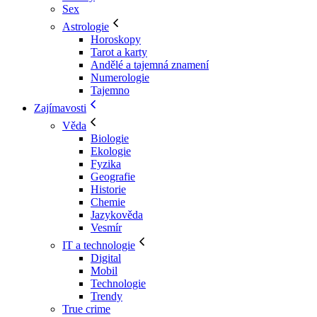
Sex
Astrologie
Horoskopy
Tarot a karty
Andělé a tajemná znamení
Numerologie
Tajemno
Zajímavosti
Věda
Biologie
Ekologie
Fyzika
Geografie
Historie
Chemie
Jazykověda
Vesmír
IT a technologie
Digital
Mobil
Technologie
Trendy
True crime