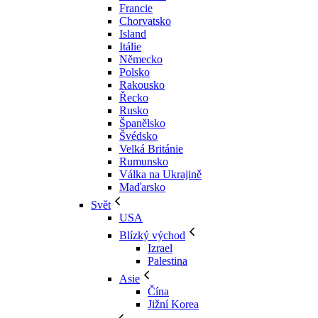
Francie
Chorvatsko
Island
Itálie
Německo
Polsko
Rakousko
Řecko
Rusko
Španělsko
Švédsko
Velká Británie
Rumunsko
Válka na Ukrajině
Maďarsko
Svět
USA
Blízký východ
Izrael
Palestina
Asie
Čína
Jižní Korea