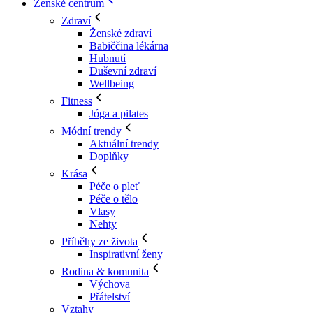
Ženské centrum
Zdraví
Ženské zdraví
Babiččina lékárna
Hubnutí
Duševní zdraví
Wellbeing
Fitness
Jóga a pilates
Módní trendy
Aktuální trendy
Doplňky
Krása
Péče o pleť
Péče o tělo
Vlasy
Nehty
Příběhy ze života
Inspirativní ženy
Rodina & komunita
Výchova
Přátelství
Vztahy