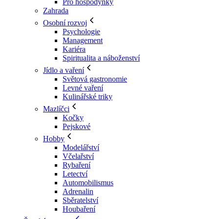
Pro hospodyňky
Zahrada
Osobní rozvoj
Psychologie
Management
Kariéra
Spiritualita a náboženství
Jídlo a vaření
Světová gastronomie
Levné vaření
Kulinářské triky
Mazlíčci
Kočky
Pejskové
Hobby
Modelářství
Včelařství
Rybaření
Letectví
Automobilismus
Adrenalin
Sběratelství
Houbaření