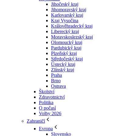
Jihočeský kraj
Jihomoravský kraj
Karlovarský kraj
Kraj Vysočina
Králověhradecký kraj
Liberecký kraj
Moravskoslezský kraj
Olomoucký kraj
Pardubický kraj
Plzeňský kraj
Středočeský kraj
Ústecký kraj
Zlínský kraj
Praha
Brno
Ostrava
Školství
Zdravotnictví
Politika
O počasí
Volby 2026
Zahraničí
Evropa
Slovensko